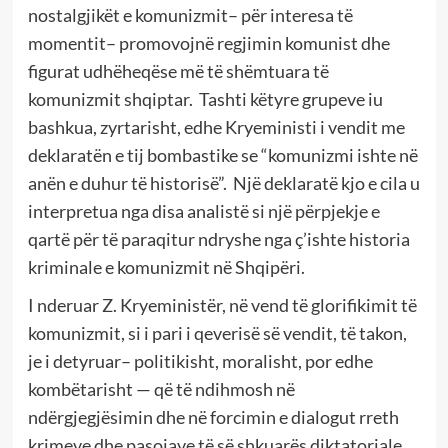
nostalgjikët e komunizmit– për interesa të
momentit– promovojnë regjimin komunist dhe
figurat udhëheqëse më të shëmtuara të
komunizmit shqiptar.
Tashti këtyre grupeve iu
bashkua, zyrtarisht, edhe Kryeministi i vendit me
deklaratën e tij bombastike se “komunizmi ishte në
anën e duhur të historisë”.
Një deklaratë kjo e cila u
interpretua nga disa analistë si një përpjekje e
qartë për të paraqitur ndryshe nga ç’ishte historia
kriminale e komunizmit në Shqipëri.
I nderuar Z. Kryeministër, në vend të glorifikimit të
komunizmit, si i pari i qeverisë së vendit, të takon,
je i detyruar– politikisht, moralisht, por edhe
kombëtarisht — që të ndihmosh në
ndërgjegjësimin dhe në forcimin e dialogut rreth
krimeve dhe pasojave të së shkuarës diktatoriale