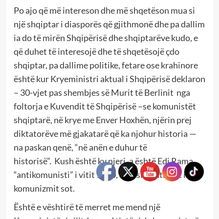
Po ajo që më intereson dhe më shqetëson mua si
një shqiptar i diasporës që gjithmonë dhe pa dallim
ia do të mirën Shqipërisë dhe shqiptarëve kudo, e
që duhet të interesojë dhe të shqetësojë çdo
shqiptar, pa dallime politike, fetare ose krahinore
është kur Kryeministri aktual i Shqipërisë deklaron
– 30-vjet pas shembjes së Murit të Berlinit
nga
foltorja e Kuvendit të Shqipërisë –se komunistët
shqiptarë, në krye me Enver Hoxhën, njërin prej
diktatorëve më gjakatarë që ka njohur historia —
na paskan qenë, “në anën e duhur të
historisë”.
Kush është ky njeri, a është Edi Rama
“antikomunisti” i vitit 1990, a po simpatizant i
komunizmit sot.
Është e vështirë të merret me mend një