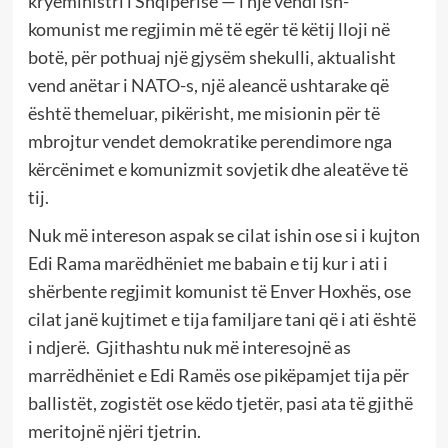
kryeministri i Shqipërisë — i një vendi ish-
komunist me regjimin më të egër të këtij lloji në
botë, për pothuaj një gjysëm shekulli, aktualisht
vend anëtar i NATO-s, një aleancë ushtarake që
është themeluar, pikërisht, me misionin për të
mbrojtur vendet demokratike perendimore nga
kërcënimet e komunizmit sovjetik dhe aleatëve të
tij.
Nuk më intereson aspak se cilat ishin ose si i kujton
Edi Rama marëdhëniet me babain e tij kur i ati i
shërbente regjimit komunist të Enver Hoxhës, ose
cilat janë kujtimet e tija familjare tani që i ati është
i ndjerë.
Gjithashtu nuk më interesojnë as
marrëdhëniet e Edi Ramës ose pikëpamjet tija për
ballistët, zogistët ose këdo tjetër, pasi ata të gjithë
meritojnë njëri tjetrin.