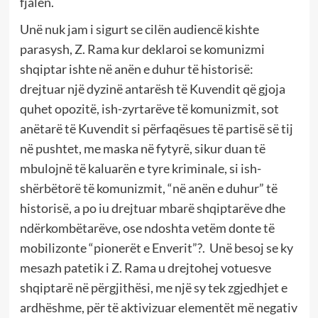
fjalën.
Unë nuk jam i sigurt se cilën audiencë kishte
parasysh, Z. Rama kur deklaroi se komunizmi
shqiptar ishte në anën e duhur të historisë:
drejtuar një dyzinë antarësh të Kuvendit që gjoja
quhet opozitë, ish-zyrtarëve të komunizmit, sot
anëtarë të Kuvendit si përfaqësues të partisë së tij
në pushtet, me maska në fytyrë, sikur duan të
mbulojnë të kaluarën e tyre kriminale, si ish-
shërbëtorë të komunizmit, “në anën e duhur” të
historisë, a po iu drejtuar mbarë shqiptarëve dhe
ndërkombëtarëve, ose ndoshta vetëm donte të
mobilizonte “pionerët e Enverit”?.
Unë besoj se ky
mesazh patetik i Z. Rama u drejtohej votuesve
shqiptarë në përgjithësi, me një sy tek zgjedhjet e
ardhëshme, për të aktivizuar elementët më negativ