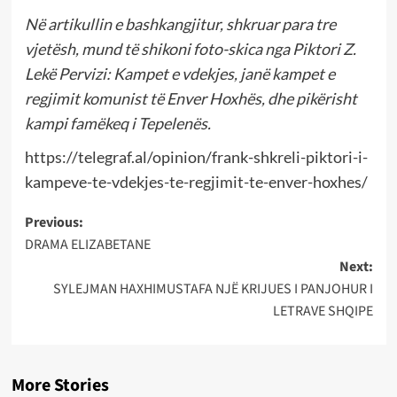
Në artikullin e bashkangjitur, shkruar para tre
vjetësh, mund të shikoni foto-skica nga Piktori Z.
Lekë Pervizi: Kampet e vdekjes, janë kampet e
regjimit komunist të Enver Hoxhës, dhe pikërisht
kampi famëkeq i Tepelenës.
https://telegraf.al/opinion/frank-shkreli-piktori-i-
kampeve-te-vdekjes-te-regjimit-te-enver-hoxhes/
Post
Previous:
DRAMA ELIZABETANE
navigation
Next:
SYLEJMAN HAXHIMUSTAFA NJË KRIJUES I PANJOHUR I
LETRAVE SHQIPE
More Stories