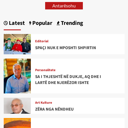
Antarësohu
Latest
Popular
Trending
Editorial
SPAÇI NUK E MPOSHTI SHPIRTIN
Personalitete
SA I THJESHTË NË DUKJE, AQ DHE I
LARTË DHE NJERËZOR ISHTE
Art Kulture
ZËRA NGA NËNDHEU