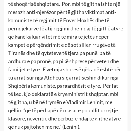
të shoqërisë shqiptare.
Por, mbi të gjitha ishte një
mesazh anti-njerëzor për të gjitha viktimat anti-
komuniste të regjimit të Enver Hoxhës dhe të
përndjekurve të atij regjimi dhe
ndaj të gjithë atyre
që kanë kaluar vitet më të mira të jetës nepër
kampet e përqëndrimit e që sot sillen rrugëve të
Tiranës dhe të qyteteve të tjera pa punë, pa të
ardhura e pa pronë, pa pikë shprese për veten dhe
familjet e tyre.
E vetmja shpresë që kanë është për
tu arratisur nga Atdheu siç arratiseshin dikur nga
Shqipëria komuniste, paraardhësit e tyre.
Për fat
të keq, kjo deklaratë e kryeministrit shqiptar, mbi
të gjitha, u bë në frymën e Vladimir Leninit, me
qëllim “që të përhapë në masat e popullit urrejtje
klasore, neveritje dhe përbuzje ndaj të gjithë atyre
që nuk pajtohen me ne.” (Lenini).