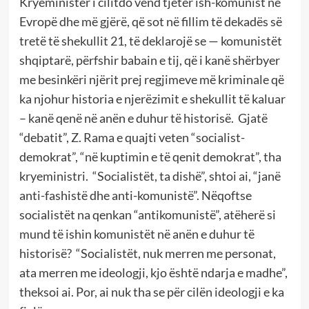
Kryeministër i cilitdo vend tjetër ish-komunist në
Evropë dhe më gjërë, që sot në fillim të dekadës së
tretë të shekullit 21, të deklarojë se — komunistët
shqiptarë, përfshir babain e tij, që i kanë shërbyer
me besinkëri njërit prej regjimeve më kriminale që
ka njohur historia e njerëzimit e shekullit të kaluar
– kanë qenë në anën e duhur të historisë.
Gjatë
“debatit”, Z. Rama e quajti veten “socialist-
demokrat”, “në kuptimin e të qenit demokrat”, tha
kryeministri.
“Socialistët, ta dishë”, shtoi ai, “janë
anti-fashistë dhe anti-komunistë”. Nëqoftse
socialistët na qenkan “antikomunistë”, atëherë si
mund të ishin komunistët në anën e duhur të
historisë?
“Socialistët, nuk merren me personat,
ata merren me ideologji, kjo është ndarja e madhe”,
theksoi ai. Por, ai nuk tha se për cilën ideologji e ka