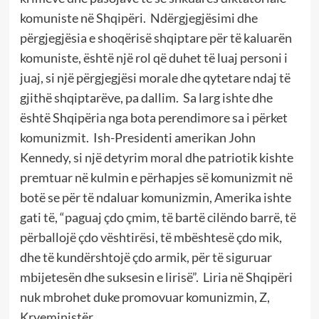
komuniste në Shqipëri.
Ndërgjegjësimi dhe
përgjegjësia e shoqërisë shqiptare për të kaluarën
komuniste, është një rol që duhet të luaj personi i
juaj, si një përgjegjësi morale dhe qytetare ndaj të
gjithë shqiptarëve, pa dallim.
Sa larg ishte dhe
është Shqipëria nga bota perendimore sa i përket
komunizmit.
Ish-Presidenti amerikan John
Kennedy, si një detyrim moral dhe patriotik kishte
premtuar në kulmin e përhapjes së komunizmit në
botë se për të ndaluar komunizmin, Amerika ishte
gati të, “paguaj çdo çmim, të bartë cilëndo barrë, të
përballojë çdo vështirësi, të mbështesë çdo mik,
dhe të kundërshtojë çdo armik, për të siguruar
mbijetesën dhe suksesin e lirisë”.
Liria në Shqipëri
nuk mbrohet duke promovuar komunizmin, Z,
Kryeministër.