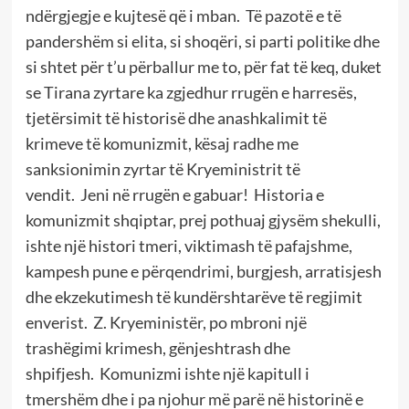
ndërgjegje e kujtesë që i mban.
Të pazotë e të
pandershëm si elita, si shoqëri, si parti politike dhe
si shtet për t’u përballur me to, për fat të keq, duket
se Tirana zyrtare ka zgjedhur rrugën e harresës,
tjetërsimit të historisë dhe anashkalimit të
krimeve të komunizmit, kësaj radhe me
sanksionimin zyrtar të Kryeministrit të
vendit.
Jeni në rrugën e gabuar!
Historia e
komunizmit shqiptar, prej pothuaj gjysëm shekulli,
ishte një histori tmeri, viktimash të pafajshme,
kampesh pune e përqendrimi, burgjesh, arratisjesh
dhe ekzekutimesh të kundërshtarëve të regjimit
enverist.
Z. Kryeministër, po mbroni një
trashëgimi krimesh, gënjeshtrash dhe
shpifjesh.
Komunizmi ishte një kapitull i
tmershëm dhe i pa njohur më parë në historinë e