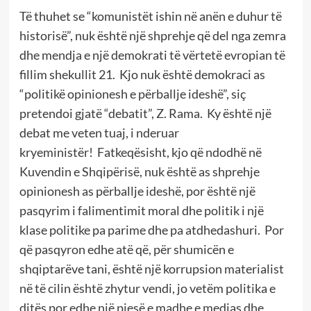
Të thuhet se “komunistët ishin në anën e duhur të
historisë”, nuk është një shprehje që del nga zemra
dhe mendja e një demokrati të vërtetë evropian të
fillim shekullit 21.
Kjo nuk është demokraci as
“politikë opinionesh e përballje ideshë”, siç
pretendoi gjatë “debatit”, Z. Rama.
Ky është një
debat me veten tuaj, i nderuar
kryeministër!
Fatkeqësisht, kjo që ndodhë në
Kuvendin e Shqipërisë, nuk është as shprehje
opinionesh as përballje ideshë, por është një
pasqyrim i falimentimit moral dhe politik i një
klase politike pa parime dhe pa atdhedashuri.
Por
që pasqyron edhe atë që, për shumicën e
shqiptarëve tani, është një korrupsion materialist
në të cilin është zhytur vendi, jo vetëm politika e
ditës por edhe një pjesë e madhe e medias dhe