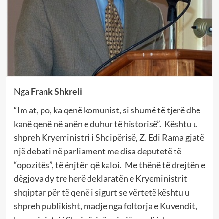
Nga
Frank Shkreli
“Im at, po, ka qenë komunist, si shumë të tjerë dhe
kanë qenë në anën e duhur të historisë”.
Kështu u
shpreh Kryeministri i Shqipërisë, Z. Edi Rama gjatë
një debati në parliament me disa deputetë të
“opozitës”, të ënjtën që kaloi.
Me thënë të drejtën e
dëgjova dy tre herë deklaratën e Kryeministrit
shqiptar për të qenë i sigurt se vërtetë kështu u
shpreh publikisht, madje nga foltorja e Kuvendit,