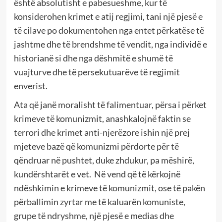
është absolutisht e pabesueshme, kur të
konsiderohen krimet e atij regjimi, tani një pjesë e
të cilave po dokumentohen nga entet përkatëse të
jashtme dhe të brendshme të vendit, nga individë e
historianë si dhe nga dëshmitë e shumë të
vuajturve dhe të persekutuarëve të regjimit
enverist.
Ata që janë moralisht të falimentuar, përsa i përket
krimeve të komunizmit, anashkalojnë faktin se
terrori dhe krimet anti-njerëzore ishin një prej
mjeteve bazë që komunizmi përdorte për të
qëndruar në pushtet, duke zhdukur, pa mëshirë,
kundërshtarët e vet.
Në vend që të kërkojnë
ndëshkimin e krimeve të komunizmit, ose të pakën
përballimin zyrtar me të kaluarën komuniste,
grupe të ndryshme, një pjesë e medias dhe