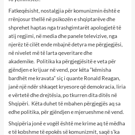
Fatkeqësisht, nostalgjia për komunizmin është e
rrënjosur thellë në psikozën e shqiptarëve dhe
shprehet haptas nga trashgimtarët apologjetë të
atij regjimi, në media dhe panele televizive, nga
njerëz të cilët ende mbajnë detyra me përgjegjësi,
në nivelet më të larta qeveritare dhe
akademike.
Politika ka përgjegjësitë e veta për
gjëndjen e krijuar në vend, por këta ”këmisha
bardhët me kravata” siç i quante Ronald Reagan,
janë një ndër shkaqet kryesore që demokracia, liria
e vërtetë dhe drejtësia, po tkurren dita ditës në
Shqipëri.
Këta duhet të mbahen përgjegjës aq sa
edhe politika, për gjëndjen e mjerueshme në vend.
Shqipëria jonë e vogël është me krime aq të mëdha
e të kobshme të epokës së komunizmit, saqë s’ka