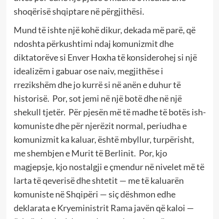
shoqërisë shqiptare në përgjithësi.
Mund të ishte një kohë dikur, dekada më parë, që
ndoshta përkushtimi ndaj komunizmit dhe
diktatorëve si Enver Hoxha të konsiderohej si një
idealizëm i gabuar ose naiv, megjithëse i
rrezikshëm dhe jo kurrë si në anën e duhur të
historisë.
Por, sot jemi në një botë dhe në një
shekull tjetër.
Për pjesën më të madhe të botës ish-
komuniste dhe për njerëzit normal, periudha e
komunizmit ka kaluar, është mbyllur, turpërisht,
me shembjen e Murit të Berlinit.
Por, kjo
magjepsje, kjo nostalgji e çmendur në nivelet më të
larta të qeverisë dhe shtetit — me të kaluarën
komuniste në Shqipëri — siç dëshmon edhe
deklarata e Kryeministrit Rama javën që kaloi —