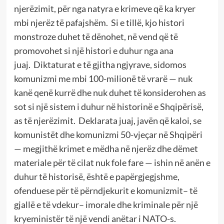
njerëzimit, për nga natyra e krimeve që ka kryer
mbi njerëz të pafajshëm.
Si e tillë, kjo histori
monstroze duhet të dënohet, në vend që të
promovohet si një histori e duhur nga ana
juaj.
Diktaturat e të gjitha ngjyrave, sidomos
komunizmi me mbi 100-milionë të vrarë — nuk
kanë qenë kurrë dhe nuk duhet të konsiderohen as
sot si një sistem i duhur në historinë e Shqipërisë,
as të njerëzimit.
Deklarata juaj, javën që kaloi, se
komunistët dhe komunizmi 50-vjeçar në Shqipëri
— megjithë krimet e mëdha në njerëz dhe dëmet
materiale për të cilat nuk fole fare — ishin në anën e
duhur të historisë, është e papërgjegjshme,
ofenduese për të përndjekurit e komunizmit– të
gjallë e të vdekur– imorale dhe kriminale për një
kryeministër të një vendi anëtar i NATO-s.