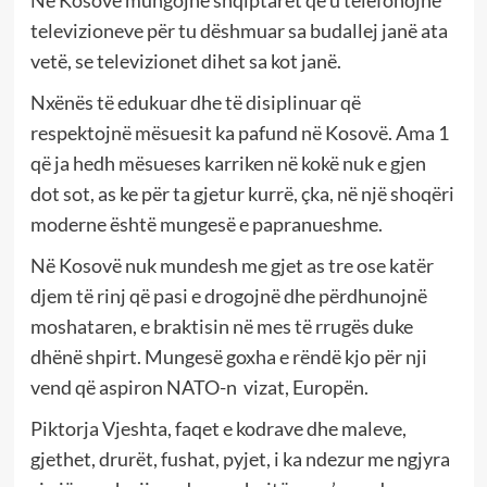
Në Kosovë mungojnë shqiptarët që u telefonojnë
televizioneve për tu dëshmuar sa budallej janë ata
vetë, se televizionet dihet sa kot janë.
Nxënës të edukuar dhe të disiplinuar që
respektojnë mësuesit ka pafund në Kosovë. Ama 1
që ja hedh mësueses karriken në kokë nuk e gjen
dot sot, as ke për ta gjetur kurrë, çka, në një shoqëri
moderne është mungesë e papranueshme.
Në Kosovë nuk mundesh me gjet as tre ose katër
djem të rinj që pasi e drogojnë dhe përdhunojnë
moshataren, e braktisin në mes të rrugës duke
dhënë shpirt. Mungesë goxha e rëndë kjo për nji
vend që aspiron NATO-n vizat, Europën.
Piktorja Vjeshta, faqet e kodrave dhe maleve,
gjethet, drurët, fushat, pyjet, i ka ndezur me ngjyra