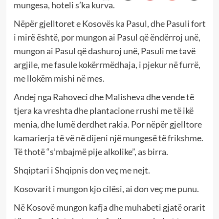
mungesa, hoteli s’ka kurva.
Nëpër gjelltoret e Kosovës ka Pasul, dhe Pasuli fort
i mirë është, por mungon ai Pasul që ëndërroj unë,
mungon ai Pasul që dashuroj unë, Pasuli me tavë
argjile, me fasule kokërrmëdhaja, i pjekur në furrë,
me llokëm mishi në mes.
Andej nga Rahoveci dhe Malisheva dhe vende të
tjera ka vreshta dhe plantacione rrushi me të ikë
menia, dhe lumë derdhet rakia. Por nëpër gjelltore
kamarierja të vë në dijeni një mungesë të frikshme.
Të thotë “s’mbajmë pije alkolike”, as birra.
Shqiptari i Shqipnis don veç me nejt.
Kosovarit i mungon kjo cilësi, ai don veç me punu.
Në Kosovë mungon kafja dhe muhabeti gjatë orarit