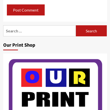
Search
for:
Our Print Shop