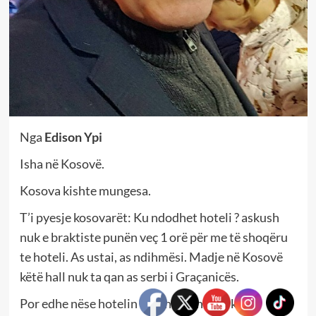
Nga
Edison Ypi
Isha në Kosovë.
Kosova kishte mungesa.
T’i pyesje kosovarët: Ku ndodhet hoteli ? askush
nuk e braktiste punën veç 1 orë për me të shoqëru
te hoteli. As ustai, as ndihmësi. Madje në Kosovë
këtë hall nuk ta qan as serbi i Graçanicës.
Por edhe nëse hotelin e gjen vet, hoteli ka