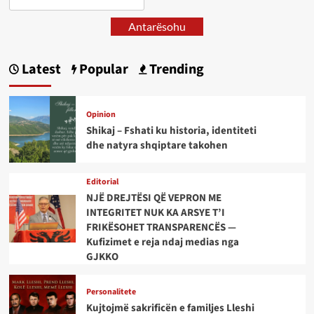
Antarësohu
Latest
Popular
Trending
Opinion
Shikaj – Fshati ku historia, identiteti
dhe natyra shqiptare takohen
Editorial
NJË DREJTËSI QË VEPRON ME
INTEGRITET NUK KA ARSYE T’I
FRIKËSOHET TRANSPARENCËS —
Kufizimet e reja ndaj medias nga
GJKKO
Personalitete
Kujtojmë sakrificën e familjes Lleshi