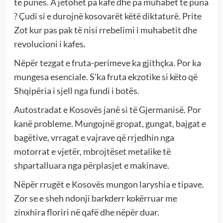
të punës. A jetohet pa kafe dhe pa muhabet te puna
? Çudi si e durojnë kosovarët këtë diktaturë. Prite
Zot kur pas pak të nisi rrebelimi i muhabetit dhe
revolucioni i kafes.
Nëpër tezgat e fruta-perimeve ka gjithçka. Por ka
mungesa esenciale. S’ka fruta ekzotike si këto që
Shqipëria i sjell nga fundi i botës.
Autostradat e Kosovës janë si të Gjermanisë. Por
kanë probleme. Mungojnë gropat, gungat, bajgat e
bagëtive, vrragat e vajrave që rrjedhin nga
motorrat e vjetër, mbrojtëset metalike të
shpartalluara nga përplasjet e makinave.
Nëpër rrugët e Kosovës mungon laryshia e tipave.
Zor se e sheh ndonji barkderr kokërruar me
zinxhira floriri në qafë dhe nëpër duar.