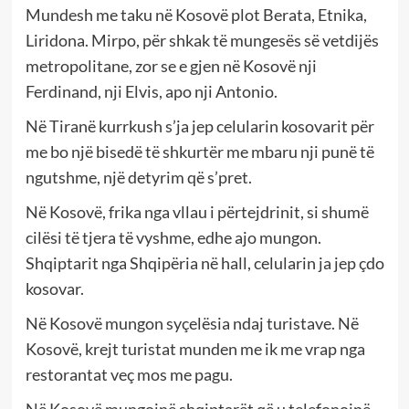
Mundesh me taku në Kosovë plot Berata, Etnika,
Liridona. Mirpo, për shkak të mungesës së vetdijës
metropolitane, zor se e gjen në Kosovë nji
Ferdinand, nji Elvis, apo nji Antonio.
Në Tiranë kurrkush s’ja jep celularin kosovarit për
me bo një bisedë të shkurtër me mbaru nji punë të
ngutshme, një detyrim që s’pret.
Në Kosovë, frika nga vllau i përtejdrinit, si shumë
cilësi të tjera të vyshme, edhe ajo mungon.
Shqiptarit nga Shqipëria në hall, celularin ja jep çdo
kosovar.
Në Kosovë mungon syçelësia ndaj turistave. Në
Kosovë, krejt turistat munden me ik me vrap nga
restorantat veç mos me pagu.