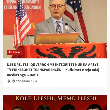
Editorial
NJË DREJTËSI QË VEPRON ME INTEGRITET NUK KA ARSYE
T’I FRIKËSOHET TRANSPARENCËS — Kufizimet e reja ndaj
medias nga GJKKO
07/08/2026
0