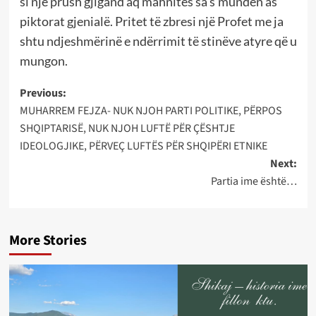
si një prush gjigand aq mahnitës sa s’munden as
piktorat gjenialë. Pritet të zbresi një Profet me ja
shtu ndjeshmërinë e ndërrimit të stinëve atyre që u
mungon.
Post
Previous:
MUHARREM FEJZA- NUK NJOH PARTI POLITIKE, PËRPOS
navigation
SHQIPTARISË, NUK NJOH LUFTË PËR ÇËSHTJE
IDEOLOGJIKE, PËRVEÇ LUFTËS PËR SHQIPËRI ETNIKE
Next:
Partia ime është…
More Stories