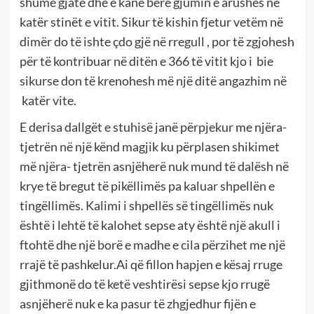
shumë gjatë dhe e kanë bërë gjumin e arushës në
katër stinët e vitit. Sikur të kishin fjetur vetëm në
dimër do të ishte çdo gjë në rregull , por të zgjohesh
për të kontribuar në ditën e 366 të vitit kjo i bie
sikurse don të krenohesh më një ditë angazhim në
katër vite.
E derisa dallgët e stuhisë janë përpjekur me njëra-
tjetrën në një kënd magjik ku përplasen shikimet
më njëra- tjetrën asnjëherë nuk mund të dalësh në
krye të bregut të pikëllimës pa kaluar shpellën e
tingëllimës. Kalimi i shpellës së tingëllimës nuk
është i lehtë të kalohet sepse aty është një akull i
ftohtë dhe një borë e madhe e cila përzihet me një
rrajë të pashkelur.Ai që fillon hapjen e kësaj rruge
gjithmonë do të ketë veshtirësi sepse kjo rrugë
asnjëherë nuk e ka pasur të zhgjedhur fijën e