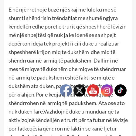
E në një rrethojë buzë një skaj me lule ku me së
shumti shëndrisin trëndafilat me shumë ngjyra
këndellën edhe poret e trurit që shpeshherë lëvizin
më një shpejtësi që nuk ja ke idenë se sa shpejt
depërton ideja tek projekti i cili duke u realizuar
shpeshherë krijon miq te dukshëm dhe miq të
shëndrruar në armiq të padukshem. Dallimi në
mes të miqve të dukshëm dhe miqve të shëndrruar
në armiq të padukshem është fakti se miqtë e
dukshëm ata duken, paraqiten dhe të ofrojnë
përkrahjen.Por e keqja qëndron tek miqtë që
shëndrrohen në armiq të padukshem. Ata ose ato
nuk duken fare.Vazhdojnë duke u munduar që ta
aktivizojnë këndelljën e trurit për ta futur në lëvizje
por fatkeqësia qëndron në faktin se kanë fjetur