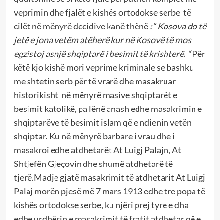
veprimin dhe fjalët e kishës ortodokse serbe të
cilët në mënyrë decidive kanë thënë
:
“
Kosova do të
jetë e jona vetëm atëherë kur në Kosovë të mos
egzistoj asnjë shqiptarë i besimit të krishterë
.
“
Për
këtë kjo kishë mori veprime kriminale se bashku
me shtetin serb për të vrarë dhe masakruar
historikisht në mënyrë masive shqiptarët e
besimit katolikë, pa lënë anash edhe masakrimin e
shqiptarëve të besimit islam që e ndienin vetën
shqiptar. Ku në mënyrë barbare i vrau dhe i
masakroi edhe atdhetarët At Luigj Palajn, At
Shtjefën Gjeçovin dhe shumë atdhetarë të
tjerë.Madje gjatë masakrimit të atdhetarit At Luigj
Palaj morën pjesë më 7 mars 1913 edhe tre popa të
kishës ortodokse serbe, ku njëri prej tyre e dha
edhe urdhërin e masakrimit të fratit atdhetar që e