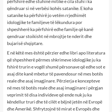
përfshirë edhe stuhinë mitike e cila stuhi i ka
qëndruar si në verbësi kohës satanike. E koha
satanike ka përfshirë jo vetëm rrjedhimët
idologjike te familjeve të lëkundura por
shpeshherë ka përfshirë edhe familje që kanë
qendruar stoikisht në mbrojtje te nderit dhe
bujarisë shqiptare.
E në këtë mes është përzier edhe libri apo literatura
që shpeshherë përmes shkrimeve idologjike ju ka
fshirë trurin e vogël shumë përsonave që edhe sot e
asaj dite kanë mbetur të pavendosur në mes botës
reale dhe asaj imagjinare. Përzierja e koncepteve
në mes të botës reale dhe asaj imagjinare i përgjan
veprimit të disa individeve që ende nuk ju ka
këndellur truri dhe të cilët e bëjnë jetën në Evropë
dhe Amerikë. Shfrytzojnë të mirat e Evropës dhe