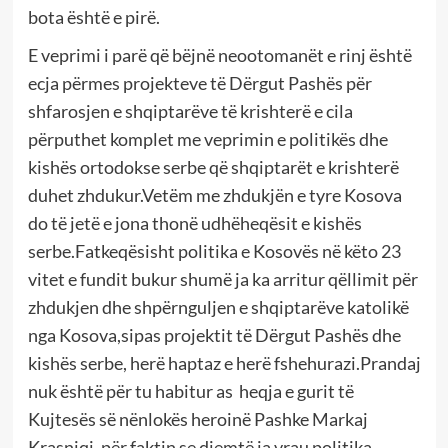
bota është e pirë.
E veprimi i parë që bëjnë neootomanët e rinj është
ecja përmes projekteve të Dërgut Pashës për
shfarosjen e shqiptarëve të krishterë e cila
përputhet komplet me veprimin e politikës dhe
kishës ortodokse serbe që shqiptarët e krishterë
duhet zhdukur.Vetëm me zhdukjën e tyre Kosova
do të jetë e jona thonë udhëheqësit e kishës
serbe.Fatkeqësisht politika e Kosovës në këto 23
vitet e fundit bukur shumë ja ka arritur qëllimit për
zhdukjen dhe shpërnguljen e shqiptarëve katolikë
nga Kosova,sipas projektit të Dërgut Pashës dhe
kishës serbe, herë haptaz e herë fshehurazi.Prandaj
nuk është për tu habitur as heqja e gurit të
Kujtesës së nënlokës heroinë Pashke Markaj
Krasniqi, për faktin se djemtë ja vrau politika