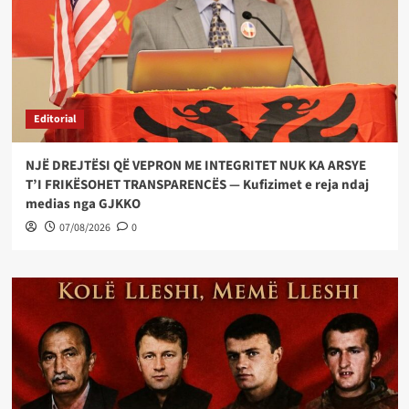
Editorial
NJË DREJTËSI QË VEPRON ME INTEGRITET NUK KA ARSYE
T’I FRIKËSOHET TRANSPARENCËS — Kufizimet e reja ndaj
medias nga GJKKO
07/08/2026
0