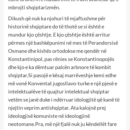
mbrojti shqiptarizmën.
Dikush që nuk ka njohuri të mjaftushme për
historinë shqiptare do të thotë se si është e
mundur kjo çështje. E kjo çështje është arritur
përmes një bashkëpunimi në mes të Perandorsisë
Osmane dhe kishës ortodokse me qendër në
Konstantinipol, pas rënies se Konstantinopojës
dhe kjo e ka dëmtuar palcën arbnore të kombit
shqiptar.Si pasojë e kësaj marrëveshje kemi edhe
më vonë Konventat jugosllavo-turke e një pjesë e
intelektualëve të quajtur intelektual shqiptar
vetëm se janë duke i ndërruar idologjitë që kanë të
njejtin veprim antishqiptar. Ata kalojnë prej
ideologjisë komuniste në ideologjinë
neotomane.Pra, më një fjalë nuk ju këndellët fare