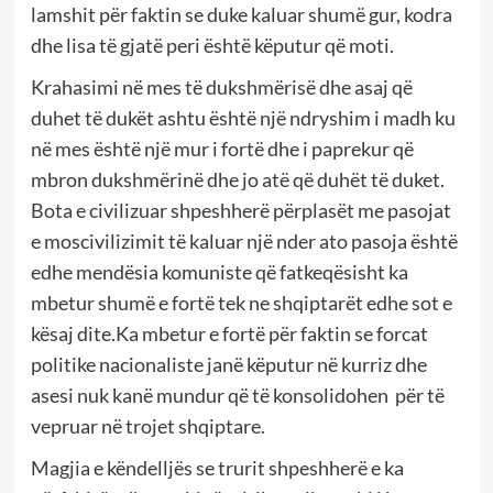
lamshit për faktin se duke kaluar shumë gur, kodra
dhe lisa të gjatë peri është këputur që moti.
Krahasimi në mes të dukshmërisë dhe asaj që
duhet të dukët ashtu është një ndryshim i madh ku
në mes është një mur i fortë dhe i paprekur që
mbron dukshmërinë dhe jo atë që duhët të duket.
Bota e civilizuar shpeshherë përplasët me pasojat
e moscivilizimit të kaluar një nder ato pasoja është
edhe mendësia komuniste që fatkeqësisht ka
mbetur shumë e fortë tek ne shqiptarët edhe sot e
kësaj dite.Ka mbetur e fortë për faktin se forcat
politike nacionaliste janë këputur në kurriz dhe
asesi nuk kanë mundur që të konsolidohen për të
vepruar në trojet shqiptare.
Magjia e këndelljës se trurit shpeshherë e ka