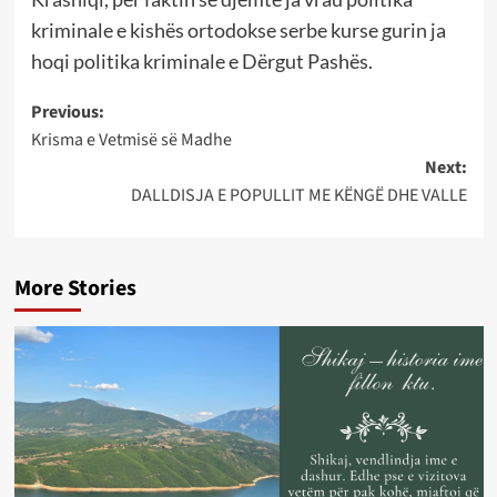
kriminale e kishës ortodokse serbe kurse gurin ja
hoqi politika kriminale e Dërgut Pashës.
Post
Previous:
Krisma e Vetmisë së Madhe
navigation
Next:
DALLDISJA E POPULLIT ME KËNGË DHE VALLE
More Stories