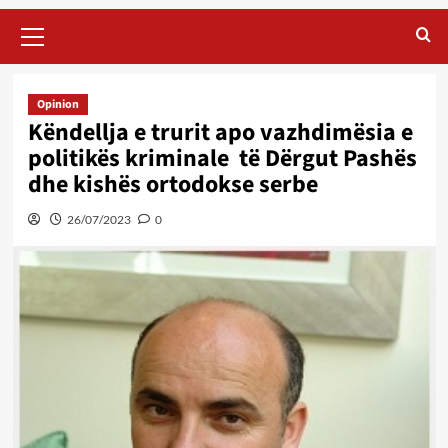
Primary
Menu
Opinion
Këndellja e trurit apo vazhdimësia e
politikës kriminale të Dërgut Pashës
dhe kishës ortodokse serbe
26/07/2023
0