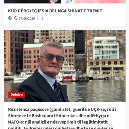
KUR PËRGJEGJËSIA DEL NGA SHINAT E TRENIT
07/08/2026
0
Opinion
Rezistenca paqësore (gandiste), guerila e UÇK-së, roli i
Shteteve të Bashkuara të Amerikës dhe ndërhyrja e
NATO-s: një analizë e ndërveprimit të legjitimitetit
politik, të drejtës ndërkombëtare dhe të së drejtës së