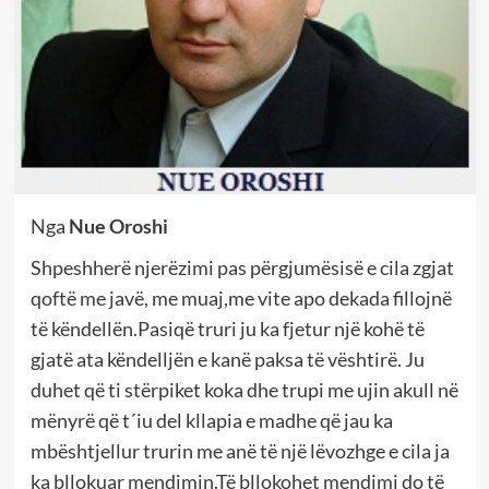
Nga
Nue Oroshi
Shpeshherë njerëzimi pas përgjumësisë e cila zgjat
qoftë me javë, me muaj,me vite apo dekada fillojnë
të këndellën.Pasiqë truri ju ka fjetur një kohë të
gjatë ata këndelljën e kanë paksa të vështirë. Ju
duhet që ti stërpiket koka dhe trupi me ujin akull në
mënyrë që t´iu del kllapia e madhe që jau ka
mbështjellur trurin me anë të një lëvozhge e cila ja
ka bllokuar mendimin.Të bllokohet mendimi do të