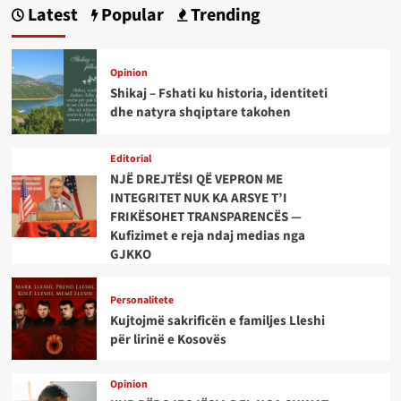
Latest
Popular
Trending
Opinion
Shikaj – Fshati ku historia, identiteti
dhe natyra shqiptare takohen
Editorial
NJË DREJTËSI QË VEPRON ME
INTEGRITET NUK KA ARSYE T’I
FRIKËSOHET TRANSPARENCËS —
Kufizimet e reja ndaj medias nga
GJKKO
Personalitete
Kujtojmë sakrificën e familjes Lleshi
për lirinë e Kosovës
Opinion