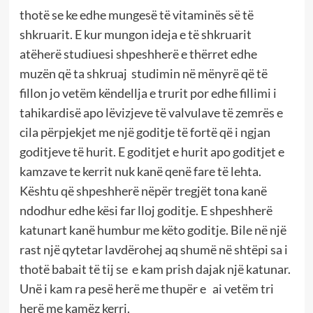
thotë se ke edhe mungesë të vitaminës së të
shkruarit. E kur mungon ideja e të shkruarit
atëherë studiuesi shpeshherë e thërret edhe
muzën që ta shkruaj studimin në mënyrë që të
fillon jo vetëm këndellja e trurit por edhe fillimi i
tahikardisë apo lëvizjeve të valvulave të zemrës e
cila përpjekjet me një goditje të fortë që i ngjan
goditjeve të hurit. E goditjet e hurit apo goditjet e
kamzave te kerrit nuk kanë qenë fare të lehta.
Kështu që shpeshherë nëpër tregjët tona kanë
ndodhur edhe kësi far lloj goditje. E shpeshherë
katunart kanë humbur me këto goditje. Bile në një
rast një qytetar lavdërohej aq shumë në shtëpi sa i
thotë babait të tij se e kam prish dajak një katunar.
Unë i kam ra pesë herë me thupër e ai vetëm tri
herë me kamëz kerri.