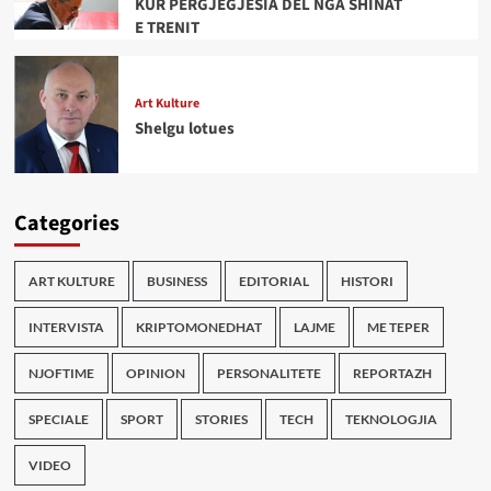
KUR PËRGJEGJËSIA DEL NGA SHINAT
E TRENIT
Art Kulture
Shelgu lotues
Categories
ART KULTURE
BUSINESS
EDITORIAL
HISTORI
INTERVISTA
KRIPTOMONEDHAT
LAJME
ME TEPER
NJOFTIME
OPINION
PERSONALITETE
REPORTAZH
SPECIALE
SPORT
STORIES
TECH
TEKNOLOGJIA
VIDEO