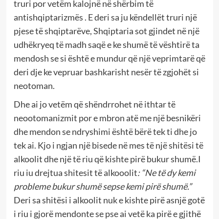
truri por vetëm kalojnë në shërbim të
antishqiptarizmës . E deri sa ju këndellët truri një
pjese të shqiptarëve, Shqiptaria sot gjindet në një
udhëkryeq të madh saqë e ke shumë të vështirë ta
mendosh se si është e mundur që një veprimtarë që
deri dje ke vepruar bashkarisht nesër të zgjohët si
neotoman.
Dhe ai jo vetëm që shëndrrohet në ithtar të
neootomanizmit por e mbron atë me një besnikëri
dhe mendon se ndryshimi është bërë tek ti dhe jo
tek ai. Kjo i ngjan një bisede në mes të një shitësi të
alkoolit dhe një të riu që kishte pirë bukur shumë.I
riu iu drejtua shitesit të alkooolit
:
“
Ne të dy kemi
probleme bukur shumë sepse kemi pirë shumë.
”
Deri sa shitësi i alkoolit nuk e kishte pirë asnjë gotë
i riu i gjorë mendonte se pse ai vetë ka pirë e gjithë