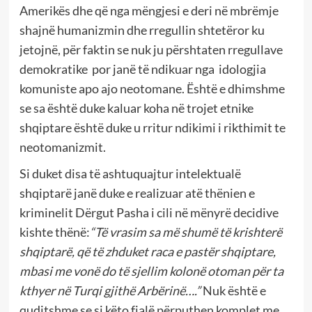
Amerikës dhe që nga mëngjesi e deri në mbrëmje
shajnë humanizmin dhe rregullin shtetëror ku
jetojnë, për faktin se nuk ju përshtaten rregullave
demokratike por janë të ndikuar nga idologjia
komuniste apo ajo neotomane. Është e dhimshme
se sa është duke kaluar koha në trojet etnike
shqiptare është duke u rritur ndikimi i rikthimit te
neotomanizmit.
Si duket disa të ashtuquajtur intelektualë
shqiptarë janë duke e realizuar atë thënien e
kriminelit Dërgut Pasha i cili në mënyrë decidive
kishte thënë:
“
Të vrasim sa më shumë të krishterë
shqiptarë, që të zhduket raca e pastër shqiptare,
mbasi me vonë do të sjellim kolonë otoman për ta
kthyer në Turqi gjithë Arbërinë….
”
Nuk është e
quditshme se si këto fjalë përputhen komplet me