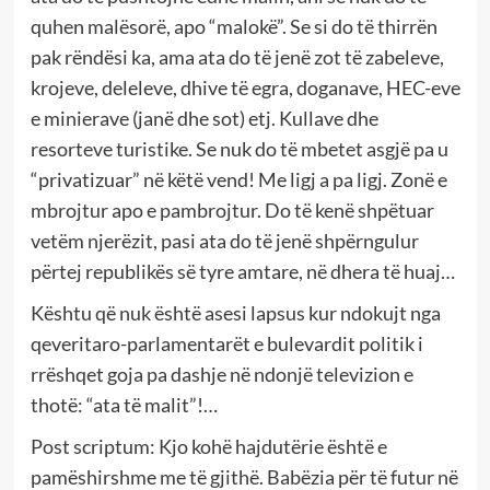
quhen malësorë, apo “malokë”. Se si do të thirrën
pak rëndësi ka, ama ata do të jenë zot të zabeleve,
krojeve, deleleve, dhive të egra, doganave, HEC-eve
e minierave (janë dhe sot) etj. Kullave dhe
resorteve turistike. Se nuk do të mbetet asgjë pa u
“privatizuar” në këtë vend! Me ligj a pa ligj. Zonë e
mbrojtur apo e pambrojtur. Do të kenë shpëtuar
vetëm njerëzit, pasi ata do të jenë shpërngulur
përtej republikës së tyre amtare, në dhera të huaj…
Kështu që nuk është asesi lapsus kur ndokujt nga
qeveritaro-parlamentarët e bulevardit politik i
rrëshqet goja pa dashje në ndonjë televizion e
thotë: “ata të malit”!…
Post scriptum: Kjo kohë hajdutërie është e
pamëshirshme me të gjithë. Babëzia për të futur në