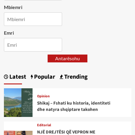
Mbiemri
Emri
Antarësohu
Latest
Popular
Trending
Opinion
Shikaj – Fshati ku historia, identiteti
dhe natyra shqiptare takohen
Editorial
NJË DREJTËSI QË VEPRON ME