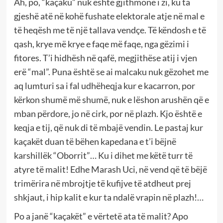
Ah, po, “kaçaku” nuk është gjithmonë i zi, ku ta
gjeshë atë në kohë fushate elektorale atje në mal e
të heqësh me të një tallava vendçe. Të këndosh e të
qash, krye më krye e faqe më faqe, nga gëzimi i
fitores. T’i hidhësh në qafë, megjithëse atij i vjen
erë “mal”. Puna është se ai malcaku nuk gëzohet me
aq lumturi sa i fal udhëheqja kur e kacarron, por
kërkon shumë më shumë, nuk e lëshon arushën që e
mban përdore, jo në cirk, por në plazh. Kjo është e
keqja e tij, që nuk di të mbajë vendin. Le pastaj kur
kaçakët duan të bëhen kapedana e t’i bëjnë
karshillëk “Oborrit”… Ku i dihet me këtë turr të
atyre të malit! Edhe Marash Uci, në vend që të bëjë
trimërira në mbrojtje të kufijve të atdheut prej
shkjaut, i hip kalit e kur ta ndalë vrapin në plazh!…
Po a janë “kaçakët” e vërtetë ata të malit? Apo