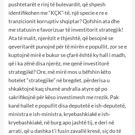
pushtetarët e rinj të bulevardit, që shpesh
identifikohen me “KÇK”-të, një specie e re e
tranzicionit korruptiv shqiptar? Qofshin ata dhe
me statusin e favorizuar të investitorit strategjik!
Ata të malit, njerëzit e thjeshtë, që besojnë se
qeveritarët punojnë për të mirën e popullit, zor se e
kuptojnë mirë e bukur se çfarë është ky hall i madh,
që i ka zënë disa njerëz, me qenë investitorë
strategjikë? Ore, më mirë mos u bëfshin këto
hotelet “strategjike” në bregdet, përderisa u
shkaktojnë kaq shumë andralla atyre që po
sakrifikojnë për këso investimesh me rrezik. Pak
kanë hallet e popullit disa deputetë e ish-deputetë,
ministra e ish-ministra, kryebashkiakë e ish-
kryebashkiakë, në burg apo jashtë tij, e deri në
arrati, që u dashka t’i fusin zavallë kresë, siç do të