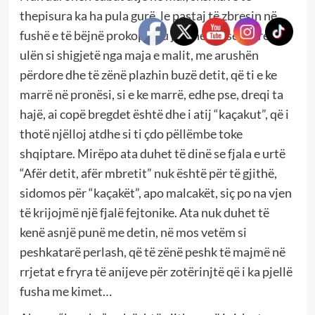
thepisura ka ha pula gurë, le pastaj të zbresin në
fushë e të bëjnë prokopi. Ku ju zihet bëse atyre,
ulën si shigjetë nga maja e malit, me arushën
përdore dhe të zënë plazhin buzë detit, që ti e ke
marrë në pronësi, si e ke marrë, edhe pse, dreqi ta
hajë, ai copë bregdet është dhe i atij “kaçakut”, që i
thotë njëlloj atdhe si ti çdo pëllëmbe toke
shqiptare. Mirëpo ata duhet të dinë se fjala e urtë
“Afër detit, afër mbretit” nuk është për të gjithë,
sidomos për “kaçakët”, apo malcakët, siç po na vjen
të krijojmë një fjalë fejtonike. Ata nuk duhet të
kenë asnjë punë me detin, në mos vetëm si
peshkatarë perlash, që të zënë peshk të majmë në
rrjetat e fryra të anijeve për zotërinjtë që i ka pjellë
fusha me kimet…