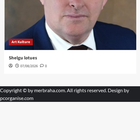
Art Kulture
Shelgu lotues
07/08/2026
0
Copyright © by
merbraha.com
. All rights reserved. Design by
pcorganise.com