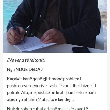
(Në vend të fejtonit)
Nga
NDUE DEDAJ
Kaçakët kanë qenë gjithmonë problem i
pushteteve, qeverive, tash së voni dhe i biznesit
politik. Ata, me pushkë në krah, bam këtu e bam
atje, nga Shahin Matraku e këndej…
Nuk durohen cubat atje në mal, skërkave të