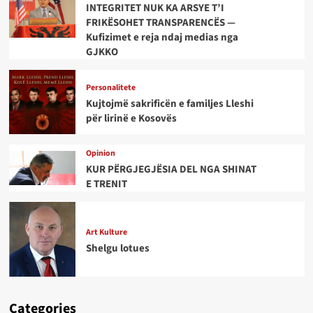
INTEGRITET NUK KA ARSYE T’I
FRIKËSOHET TRANSPARENCËS —
Kufizimet e reja ndaj medias nga
GJKKO
Personalitete
Kujtojmë sakrificën e familjes Lleshi
për lirinë e Kosovës
Opinion
KUR PËRGJEGJËSIA DEL NGA SHINAT
E TRENIT
Art Kulture
Shelgu lotues
Categories