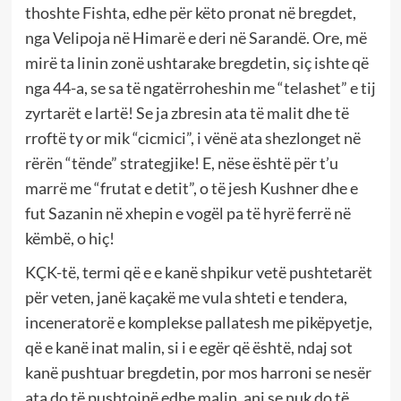
thoshte Fishta, edhe për këto pronat në bregdet,
nga Velipoja në Himarë e deri në Sarandë. Ore, më
mirë ta linin zonë ushtarake bregdetin, siç ishte që
nga 44-a, se sa të ngatërroheshin me “telashet” e tij
zyrtarët e lartë! Se ja zbresin ata të malit dhe të
rroftë ty or mik “cicmici”, i vënë ata shezlonget në
rërën “tënde” strategjike! E, nëse është për t’u
marrë me “frutat e detit”, o të jesh Kushner dhe e
fut Sazanin në xhepin e vogël pa të hyrë ferrë në
këmbë, o hiç!
KÇK-të, termi që e e kanë shpikur vetë pushtetarët
për veten, janë kaçakë me vula shteti e tendera,
inceneratorë e komplekse pallatesh me pikëpyetje,
që e kanë inat malin, si i e egër që është, ndaj sot
kanë pushtuar bregdetin, por mos harroni se nesër
ata do të pushtojnë edhe malin, ani se nuk do të