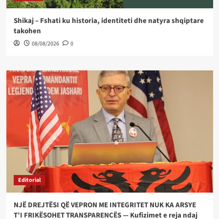
Shikaj – Fshati ku historia, identiteti dhe natyra shqiptare
takohen
08/08/2026
0
Editorial
NJË DREJTËSI QË VEPRON ME INTEGRITET NUK KA ARSYE
T’I FRIKËSOHET TRANSPARENCËS — Kufizimet e reja ndaj