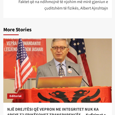
Faktet që na ndihmojnë të njohim më mirë gjeniun e
çuditshëm të fizikës, Albert Ajnshtajn
More Stories
Editorial
NJË DREJTËSI QË VEPRON ME INTEGRITET NUK KA
ARSYE T’I FRIKËSOHET TRANSPARENCËS — Kufizimet e