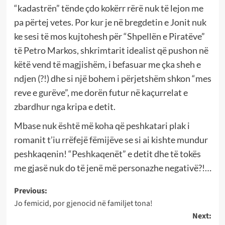
“kadastrën” tënde çdo kokërr rërë nuk të lejon me
pa përtej vetes. Por kur je në bregdetin e Jonit nuk
ke sesi të mos kujtohesh për “Shpellën e Piratëve”
të Petro Markos, shkrimtarit idealist që pushon në
këtë vend të magjishëm, i befasuar me çka sheh e
ndjen (?!) dhe si një bohem i përjetshëm shkon “mes
reve e gurëve”, me dorën futur në kaçurrelat e
zbardhur nga kripa e detit.
Mbase nuk është më koha që peshkatari plak i
romanit t’iu rrëfejë fëmijëve se si ai kishte mundur
peshkaqenin! “Peshkaqenët” e detit dhe të tokës
me gjasë nuk do të jenë më personazhe negativë?!…
Post
Previous:
Jo femicid, por gjenocid në familjet tona!
navigation
Next: