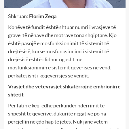
Shkruan:
Florim Zeqa
Kohëve të fundit është shtuar numri i vrasjeve të
grave, të nënave dhe motrave tona shqiptare. Kjo
është pasojë e mosfunksionimit të sistemit të
drejtësisë, kurse mosfunksionimi i sistemit të
drejësisë është i lidhur ngusht me
mosfunksionimin e sistemit qeverisës në vend,
përkatësisht i keqeverisjes së vendit.
Vrasjet dhe vetëvrasjet shkatërrojnë embrionin e
shtetit
Për fatin e keq, edhe përkundër ndërrimit të
shpesht të qeverive, dukuritë negative po na
përcjellin në çdo hap të jetës. Nuk janë vetëm