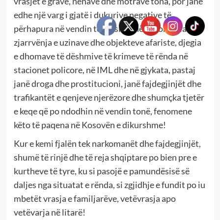
vrasjet e grave, nënave dhe motrave tona, por janë
edhe një varg i gjatë i dukurive negative të
përhapura në vendin tonë, siq janë; piromania apo
zjarrvënja e uzinave dhe objekteve afariste, djegia
e dhomave të dëshmive të krimeve të rënda në
stacionet policore, në IML dhe në gjykata, pastaj
janë droga dhe prostitucioni, janë fajdegjinjët dhe
trafikantët e qenjeve njerëzore dhe shumçka tjetër
e keqe që po ndodhin në vendin tonë, fenomene
këto të paqena në Kosovën e dikurshme!
Kur e kemi fjalën tek narkomanët dhe fajdegjinjët,
shumë të rinjë dhe të reja shqiptare po bien pre e
kurtheve të tyre, ku si pasojë e pamundësisë së
daljes nga situatat e rënda, si zgjidhje e fundit po iu
mbetët vrasja e familjarëve, vetëvrasja apo
vetëvarja në litarë!