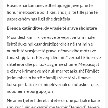
Bosët e narkomanëve dhe fajdegjinjëve janë të
lidhur me bosët e politikës, andaj si të tillë janë të
paprekshëm nga ligji dhe drejtësia!
Brenda katër ditve, dy vrasje të grave shqiptare
Mosndëshkimi i kryerësve të veprave kriminale,
është duke ndikuar drejtëpërdrejt në shtimin e
numrit të vrasjeve të grave, nënave dhe motrave
tona shqiptare. Përveq “dënimit” verbal të liderëve
shtetëror dhe partiak asgjë më shumë. Me pasojat
e këtyre krimmeve më nuk merret askush! Fëmijët
jetim mbesin barrë e familjarëve të viktimave,
kurse për fatin e kriminelëve nuk di më askush, se a
ndodhen në burg apo jo!?
Në anën tjetër liderët shtetëror dhe partiak e kanë
shpikur “ujin e nxehtë” me termin “femicid”, të këtij