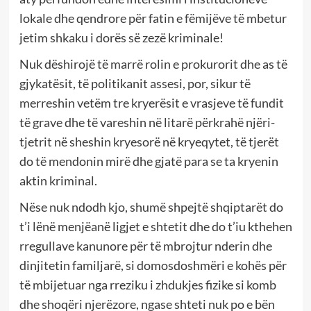
lokale dhe qendrore për fatin e fëmijëve të mbetur
jetim shkaku i dorës së zezë kriminale!
Nuk dëshirojë të marrë rolin e prokurorit dhe as të
gjykatësit, të politikanit assesi, por, sikur të
merreshin vetëm tre kryerësit e vrasjeve të fundit
të grave dhe të vareshin në litarë përkrahë njëri-
tjetrit në sheshin kryesorë në kryeqytet, të tjerët
do të mendonin mirë dhe gjatë para se ta kryenin
aktin kriminal.
Nëse nuk ndodh kjo, shumë shpejtë shqiptarët do
t’i lënë menjëanë ligjet e shtetit dhe do t’iu kthehen
rregullave kanunore për të mbrojtur nderin dhe
dinjitetin familjarë, si domosdoshmëri e kohës për
të mbijetuar nga rreziku i zhdukjes fizike si komb
dhe shoqëri njerëzore, ngase shteti nuk po e bën