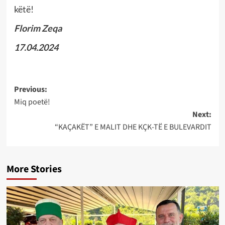
këtë!
Florim Zeqa
17.04.2024
Post
Previous:
Miq poetë!
navigation
Next:
“KAÇAKËT” E MALIT DHE KÇK-TË E BULEVARDIT
More Stories