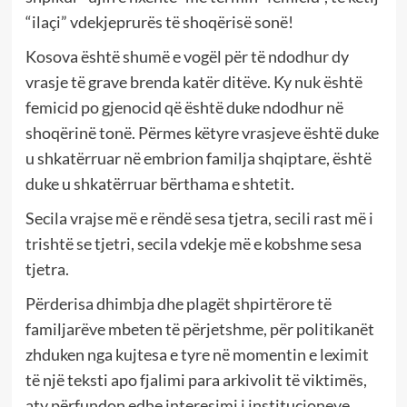
“ilaçi” vdekjeprurës të shoqërisë sonë!
Kosova është shumë e vogël për të ndodhur dy
vrasje të grave brenda katër ditëve. Ky nuk është
femicid po gjenocid që është duke ndodhur në
shoqërinë tonë. Përmes këtyre vrasjeve është duke
u shkatërruar në embrion familja shqiptare, është
duke u shkatërruar bërthama e shtetit.
Secila vrajse më e rëndë sesa tjetra, secili rast më i
trishtë se tjetri, secila vdekje më e kobshme sesa
tjetra.
Përderisa dhimbja dhe plagët shpirtërore të
familjarëve mbeten të përjetshme, për politikanët
zhduken nga kujtesa e tyre në momentin e leximit
të një teksti apo fjalimi para arkivolit të viktimës,
aty përfundon edhe interesimi i institucioneve