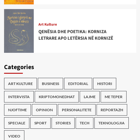
Art Kulture
QENËSIA DHE POETIKA: KORNIZA
LETRARE APO LETËRSIA NË KORNIZË
Categories
ART KULTURE
BUSINESS
EDITORIAL
HISTORI
INTERVISTA
KRIPTOMONEDHAT
LAJME
ME TEPER
NJOFTIME
OPINION
PERSONALITETE
REPORTAZH
SPECIALE
SPORT
STORIES
TECH
TEKNOLOGJIA
VIDEO