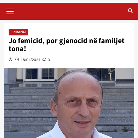
Primary
Menu
Editorial
Jo femicid, por gjenocid në familjet
tona!
18/04/2024
0