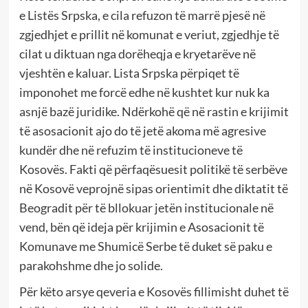
e Listës Srpska, e cila refuzon të marrë pjesë në
zgjedhjet e prillit në komunat e veriut, zgjedhje të
cilat u diktuan nga dorëheqja e kryetarëve në
vjeshtën e kaluar. Lista Srpska përpiqet të
imponohet me forcë edhe në kushtet kur nuk ka
asnjë bazë juridike. Ndërkohë që në rastin e krijimit
të asosacionit ajo do të jetë akoma më agresive
kundër dhe në refuzim të institucioneve të
Kosovës. Fakti që përfaqësuesit politikë të serbëve
në Kosovë veprojnë sipas orientimit dhe diktatit të
Beogradit për të bllokuar jetën institucionale në
vend, bën që ideja për krijimin e Asosacionit të
Komunave me Shumicë Serbe të duket së paku e
parakohshme dhe jo solide.
Për këto arsye qeveria e Kosovës fillimisht duhet të