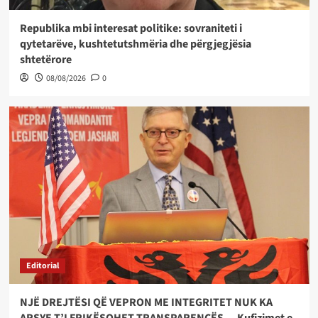
Republika mbi interesat politike: sovraniteti i
qytetarëve, kushtetutshmëria dhe përgjegjësia
shtetërore
08/08/2026
0
Editorial
NJË DREJTËSI QË VEPRON ME INTEGRITET NUK KA
ARSYE T’I FRIKËSOHET TRANSPARENCËS — Kufizimet e