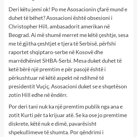
Deri këtu jemi ok! Po me Asosacionin çfarë mund e
duhet të bëhet? Asosacioni është obsesioni i
Christopher Hill, ambasadorit amerikan në
Beograd. Ai më shumë merret me këtë çeshtje, sesa
me të gjitha çeshtjet e tjera të Serbisë, përfshi
raportet shqiptaro-serbe në Kosovë dhe
marrëdhëniet SHBA-Serbi. Mesa duket duhet të
ketë bërë një premtim e për pasojë është i
përkushtuar në këtë aspekt në ndihmë të
presidentit Vuçiç. Asosacioni duket se e shqetëson
zotin Hill edhe në ëndërr.
Por deri tani nuk ka një premtim publik nga ana e
zotit Kurti për ta krijuar atë. Se ka ose jo premtime
diskrete, këtë nuk e dimë, pavarësisht
shpekullimeve të shumta. Por qëndrimi i