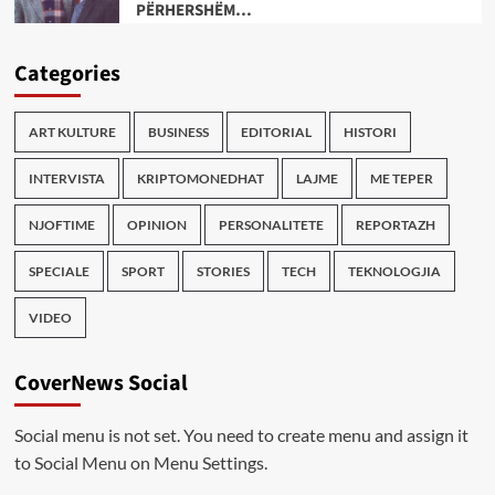
PËRHERSHËM…
Categories
ART KULTURE
BUSINESS
EDITORIAL
HISTORI
INTERVISTA
KRIPTOMONEDHAT
LAJME
ME TEPER
NJOFTIME
OPINION
PERSONALITETE
REPORTAZH
SPECIALE
SPORT
STORIES
TECH
TEKNOLOGJIA
VIDEO
CoverNews Social
Social menu is not set. You need to create menu and assign it
to Social Menu on Menu Settings.