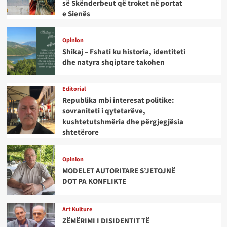
së Skënderbeut që troket në portat
e Sienës
Opinion
Shikaj – Fshati ku historia, identiteti
dhe natyra shqiptare takohen
Editorial
Republika mbi interesat politike:
sovraniteti i qytetarëve,
kushtetutshmëria dhe përgjegjësia
shtetërore
Opinion
MODELET AUTORITARE S’JETOJNË
DOT PA KONFLIKTE
Art Kulture
ZËMËRIMI I DISIDENTIT TË