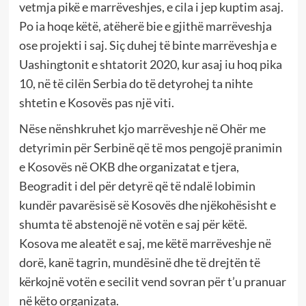
vetmja pikë e marrëveshjes, e cila i jep kuptim asaj.
Po ia hoqe këtë, atëherë bie e gjithë marrëveshja
ose projekti i saj. Siç duhej të binte marrëveshja e
Uashingtonit e shtatorit 2020, kur asaj iu hoq pika
10, në të cilën Serbia do të detyrohej ta nihte
shtetin e Kosovës pas një viti.
Nëse nënshkruhet kjo marrëveshje në Ohër me
detyrimin për Serbinë që të mos pengojë pranimin
e Kosovës në OKB dhe organizatat e tjera,
Beogradit i del për detyrë që të ndalë lobimin
kundër pavarësisë së Kosovës dhe njëkohësisht e
shumta të abstenojë në votën e saj për këtë.
Kosova me aleatët e saj, me këtë marrëveshje në
dorë, kanë tagrin, mundësinë dhe të drejtën të
kërkojnë votën e secilit vend sovran për t’u pranuar
në këto organizata.