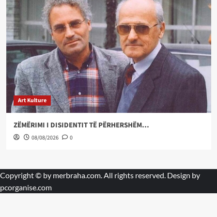
Art Kulture
ZËMËRIMI I DISIDENTIT TË PËRHERSHËM…
08/08/2026
0
Copyright © by
merbraha.com
. All rights reserved. Design by
pcorganise.com