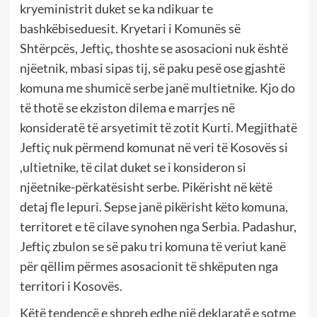
kryeministrit duket se ka ndikuar te
bashkëbiseduesit. Kryetari i Komunës së
Shtërpcës, Jeftiç, thoshte se asosacioni nuk është
njëetnik, mbasi sipas tij, së paku pesë ose gjashtë
komuna me shumicë serbe janë multietnike. Kjo do
të thotë se ekziston dilema e marrjes në
konsideratë të arsyetimit të zotit Kurti. Megjithatë
Jeftiç nuk përmend komunat në veri të Kosovës si
,ultietnike, të cilat duket se i konsideron si
njëetnike-përkatësisht serbe. Pikërisht në këtë
detaj fle lepuri. Sepse janë pikërisht këto komuna,
territoret e të cilave synohen nga Serbia. Padashur,
Jeftiç zbulon se së paku tri komuna të veriut kanë
për qëllim përmes asosacionit të shkëputen nga
territori i Kosovës.
Këtë tendencë e shpreh edhe një deklaratë e sotme