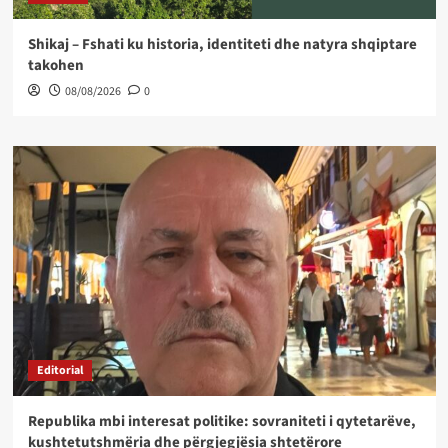
Shikaj – Fshati ku historia, identiteti dhe natyra shqiptare
takohen
08/08/2026
0
Editorial
Republika mbi interesat politike: sovraniteti i qytetarëve,
kushtetutshmëria dhe përgjegjësia shtetërore