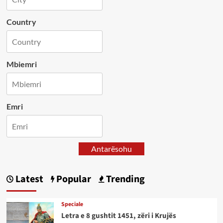
Country
Mbiemri
Emri
Antarësohu
Latest
Popular
Trending
Speciale
Letra e 8 gushtit 1451, zëri i Krujës