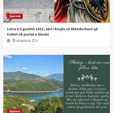
Speciale
Letra e 8 gushtit 1451, zëri i Krujës së Skënderbeut që
troket në portat e Sienës
09/08/2026
0
Opinion