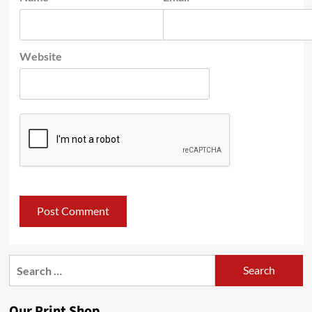
Website
Search
for:
Our Print Shop