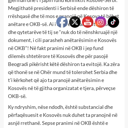
Megjithatë presidenti i Serbisë ende dëshiron të
rrëshqasë dhe të mos e pranojë që Kosova të bëhet
anëtare e OKB-së. Ai i ka premtuar politikës serbe
dhe qytetarëve të tij se “nuk do të nënshkruajë një
dokument, i cili parasheh anëtarësimin e Kosovës
në OKB”! Në fakt pranimi në OKB i jep fund
dilemës shtetërore të Kosovës dhe për pasojë
Beogradi pikërisht këtë dëshiron ta evitojë. Ka zëra
që thonë se në Ohër mund të tolerohet Serbia dhe
t’i kërkohet që ajo ta pranojë anëtarësimin e
Kosovës në të gjitha organizatat e tjera, përveçse
OKB-së.
Ky ndryshim, nëse ndodh, është substancial dhe
përfaqësuesit e Kosovës nuk duhet ta pranojnë në
asnjë rrethanë. Sepse pranimi në OKB është e