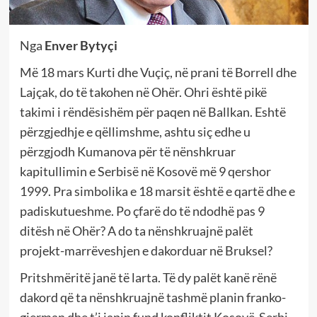
Nga
Enver Bytyçi
Më 18 mars Kurti dhe Vuçiç, në prani të Borrell dhe
Lajçak, do të takohen në Ohër. Ohri është pikë
takimi i rëndësishëm për paqen në Ballkan. Eshtë
përzgjedhje e qëllimshme, ashtu siç edhe u
përzgjodh Kumanova për të nënshkruar
kapitullimin e Serbisë në Kosovë më 9 qershor
1999. Pra simbolika e 18 marsit është e qartë dhe e
padiskutueshme. Po çfarë do të ndodhë pas 9
ditësh në Ohër? A do ta nënshkruajnë palët
projekt-marrëveshjen e dakorduar në Bruksel?
Pritshmëritë janë të larta. Të dy palët kanë rënë
dakord që ta nënshkruajnë tashmë planin franko-
gjerman dhe t’i japin fund konfliktit Kosovë-Serbi.