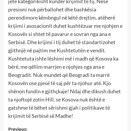
jetë kategorikisht kundër krijimit të tij. Nëse
presioni nuk përballohet dhe bashkësia
perendimore këmbngul në këtë drejtim, atëherë
krijimi i asosacionit duhet kushtëzuar me njohjen e
Kosovës si shtet të pavarur e sovran nga ana e
Serbisë. Dhe krijimi i tij duhet të standartizohet
gjithnjë në pajtim me Kushtetutën e vendit.
Kushtetuta ishte lëshimi më i madh që Kosova ka
bërë, me qëllim marrjen e njohjes nga ana e
Beogradit. Nuk mundet që Beogradi ta marrë
Kosovën ose pjesë të saj për ta njohur atë. Kjo
shënon fundin e gjithçkaje! Ndaj dhe dikush duhet
ta njoftojë zotin Hill, se Kosova nuk është e
gatshme të bëhet sërishmi gjah i politikave të
krijimit të Serbisë së Madhe!
Post
Previous: