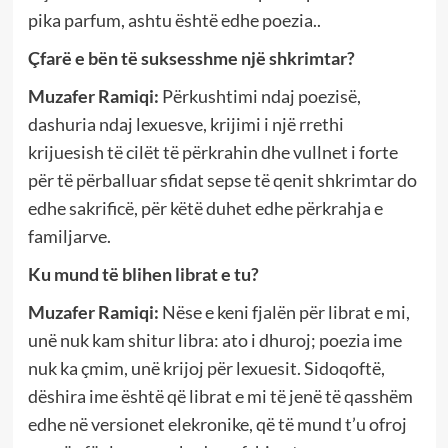
pika parfum, ashtu është edhe poezia..
Çfarë e bën të suksesshme një shkrimtar?
Muzafer Ramiqi:
Përkushtimi ndaj poezisë,
dashuria ndaj lexuesve, krijimi i një rrethi
krijuesish të cilët të përkrahin dhe vullnet i forte
për të përballuar sfidat sepse të qenit shkrimtar do
edhe sakrificë, për këtë duhet edhe përkrahja e
familjarve.
Ku mund të blihen librat e tu?
Muzafer Ramiqi:
Nëse e keni fjalën për librat e mi,
unë nuk kam shitur libra: ato i dhuroj; poezia ime
nuk ka çmim, unë krijoj për lexuesit. Sidoqoftë,
dëshira ime është që librat e mi të jenë të qasshëm
edhe në versionet elekronike, që të mund t’u ofroj