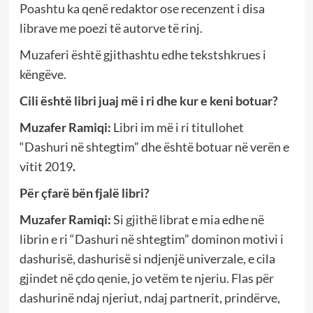
Poashtu ka qenë redaktor ose recenzent i disa
librave me poezi të autorve të rinj.
Muzaferi është gjithashtu edhe tekstshkrues i
këngëve.
Cili është libri juaj më i ri dhe kur e keni botuar?
Muzafer Ramiqi:
Libri im më i ri titullohet
“Dashuri në shtegtim” dhe është botuar në verën e
vitit 2019
.
Për çfarë bën fjalë libri?
Muzafer Ramiqi:
Si gjithë librat e mia edhe në
librin e ri “Dashuri në shtegtim” dominon motivi i
dashurisë, dashurisë si ndjenjë univerzale, e cila
gjindet në çdo qenie, jo vetëm te njeriu. Flas për
dashurinë ndaj njeriut, ndaj partnerit, prindërve,