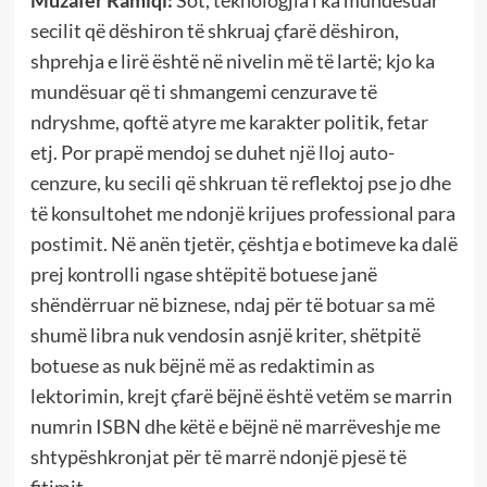
secilit që dëshiron të shkruaj çfarë dëshiron,
shprehja e lirë është në nivelin më të lartë; kjo ka
mundësuar që ti shmangemi cenzurave të
ndryshme, qoftë atyre me karakter politik, fetar
etj. Por prapë mendoj se duhet një lloj auto-
cenzure, ku secili që shkruan të reflektoj pse jo dhe
të konsultohet me ndonjë krijues professional para
postimit. Në anën tjetër, çështja e botimeve ka dalë
prej kontrolli ngase shtëpitë botuese janë
shëndërruar në biznese, ndaj për të botuar sa më
shumë libra nuk vendosin asnjë kriter, shëtpitë
botuese as nuk bëjnë më as redaktimin as
lektorimin, krejt çfarë bëjnë është vetëm se marrin
numrin ISBN dhe këtë e bëjnë në marrëveshje me
shtypëshkronjat për të marrë ndonjë pjesë të
fitimit.