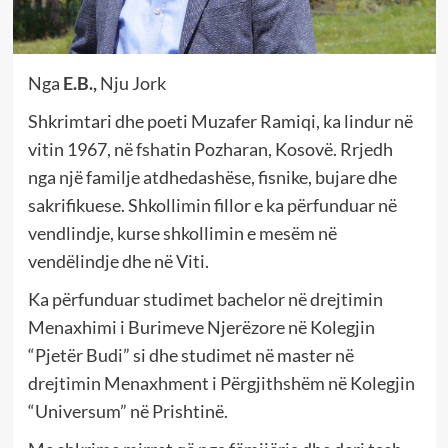
Nga
E.B.,
Nju Jork
Shkrimtari dhe poeti Muzafer Ramiqi, ka lindur në
vitin 1967, në fshatin Pozharan, Kosovë. Rrjedh
nga një familje atdhedashëse, fisnike, bujare dhe
sakrifikuese. Shkollimin fillor e ka përfunduar në
vendlindje, kurse shkollimin e mesëm në
vendëlindje dhe në Viti.
Ka përfunduar studimet bachelor në drejtimin
Menaxhimi i Burimeve Njerëzore në Kolegjin
“Pjetër Budi” si dhe studimet në master në
drejtimin Menaxhment i Përgjithshëm në Kolegjin
“Universum” në Prishtinë.