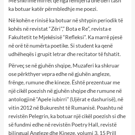
Me shkrime mirret që nga fëmijëria dhe deri tash
ka botuar katër përmbledhje me poezi.
Në kohën e rinisë ka botuar në shtypin periodik të
kohës në revistat “Zëri”,” Bota e Re”, revista e
Fakultetit te Mjekësisë “Refleksi”. Ka marrë pjesë
në orë të numërta poetike. Si student ka qenë
udhëheqës i grupit letrar dhe recitator të fshatit.
Përveç se në gjuhën shqipe, Muzaferi ka shkruar
ose përkthyer vepra edhe në gjuhën angleze,
frënge, rumune dhe kineze. Është prezentuar me
një cikël poezish në gjuhën shqipe dhe rumune në
antologjinë “Apele iubirri” (Ujërat e dashurisë), në
vitin 2012 në Bukuresht të Rumanisë. Poashtu në
revistën Pelegrin, ka botuar një cikël poezish si dhe
së fundmi edhe në revistën Poetry Hall, revistë
bilingual Angleze dhe Kineze, volumi 3, 15 Prill