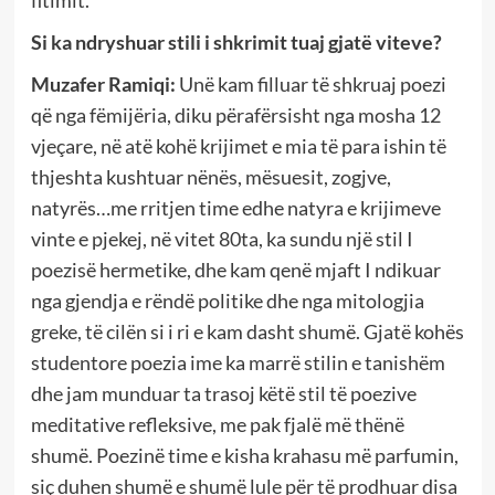
Si ka ndryshuar stili i shkrimit tuaj gjatë viteve?
Muzafer Ramiqi:
Unë kam filluar të shkruaj poezi
që nga fëmijëria, diku përafërsisht nga mosha 12
vjeçare, në atë kohë krijimet e mia të para ishin të
thjeshta kushtuar nënës, mësuesit, zogjve,
natyrës…me rritjen time edhe natyra e krijimeve
vinte e pjekej, në vitet 80ta, ka sundu një stil I
poezisë hermetike, dhe kam qenë mjaft I ndikuar
nga gjendja e rëndë politike dhe nga mitologjia
greke, të cilën si i ri e kam dasht shumë. Gjatë kohës
studentore poezia ime ka marrë stilin e tanishëm
dhe jam munduar ta trasoj këtë stil të poezive
meditative refleksive, me pak fjalë më thënë
shumë. Poezinë time e kisha krahasu më parfumin,
siç duhen shumë e shumë lule për të prodhuar disa