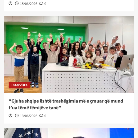
15/06/2026
0
Intervista
“Gjuha shqipe është trashëgimia më e çmuar që mund
t’ua lëmë fëmijëve tanë”
13/06/2026
0