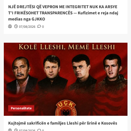
NJË DREJTËSI QË VEPRON ME INTEGRITET NUK KA ARSYE
T’I FRIKËSOHET TRANSPARENCËS — Kufizimet e reja ndaj
medias nga GJKKO
07/08/2026
0
Personalitete
Kujtojmë sakrificën e familjes Lleshi për lirinë e Kosovës
07/08/2026
0