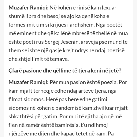
Muzafer Ramiqi:
Në kohën e rinisë kam lexuar
shumë libra dhe besoj se ajo ka qenë koha e
formësimit tim si krijues i ardhshëm. Nga poetët
më eminent dhe që ka lënë mbresë të thellë në mua
është poeti rus Sergej Jesenin, arsyeja pse mund të
them se ishte një qasje krejt ndryshe ndaj poezisë
dhe shtjellimit të temave.
Çfarë pasione dhe qëllime të tjera keni në jetë?
Muzafer Ramiqi:
P
ër mua pasion është poezia. Por
kam mjaft tërheqje edhe ndaj arteve tjera, nga
filmat sidomos. Herë pas here edhe gatimi,
sidomos në kohën e pandemisë kam zhvilluar mjaft
shkathtësi për gatim. Por mbi të gjitha ajo që më
flen në zemër është bamirësia, t’u ndihmoj
njërzëve me dijen dhe kapacitetet që kam. Pa