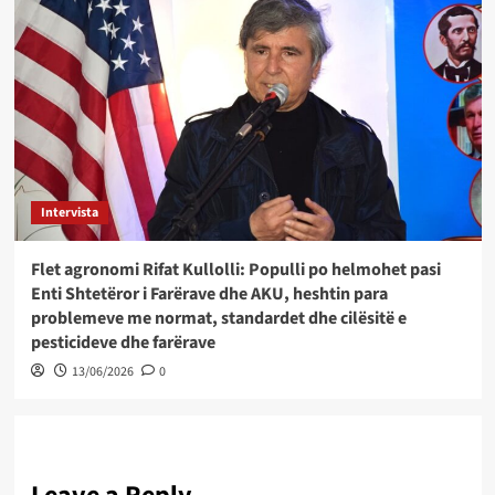
Intervista
Flet agronomi Rifat Kullolli: Populli po helmohet pasi
Enti Shtetëror i Farërave dhe AKU, heshtin para
problemeve me normat, standardet dhe cilësitë e
pesticideve dhe farërave
13/06/2026
0