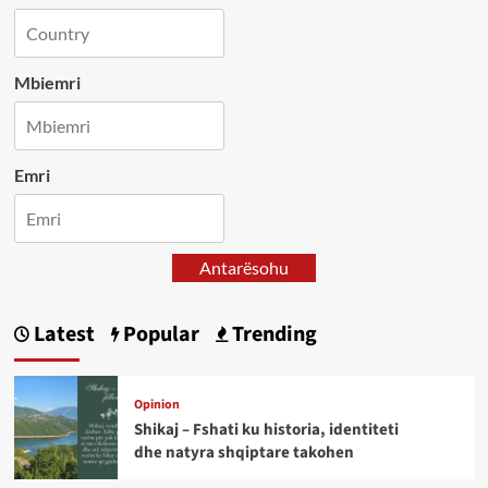
Mbiemri
Emri
Antarësohu
Latest
Popular
Trending
Opinion
Shikaj – Fshati ku historia, identiteti
dhe natyra shqiptare takohen