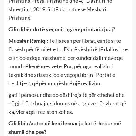
Prishtina Press, Prishtinë dhe 4. “Dashuri në
shtegtim”, 2019, Shtëpia botuese Meshari,
Prishtinë.
Cilin libër do të veçonit nga veprimtaria juaj?
Muzafer Ramiqi:
Të flasësh për librat, është si të
flasësh për fëmijët e tu. Është vështirë të dallosh se
cilin do e doje më shumë, përkundër dallimeve që
mund të kenë mes vete. Por, për nga realizimi
teknik dhe artistik, do e veçoja librin “Portat e
heshtjes”, që për mua është një realizim
gati i përsosur dhe do dëshiroja të përkthehet dhe
në gjuhët e huaja, sidomos në angleze për vlerat që
ka, vlera që i reziston kohës.
Cili libër/autor që keni lexuar ju ka tërhequr më
shumë dhe pse?