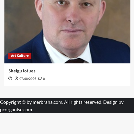
Art Kulture
Shelgu lotues
07/08/2026
0
Copyright © by
merbraha.com
. All rights reserved. Design by
pcorganise.com