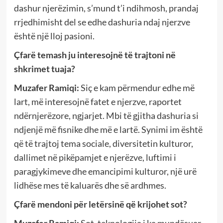
dashur njerëzimin, s’mund t’i ndihmosh, prandaj
rrjedhimisht del se edhe dashuria ndaj njerzve
është një lloj pasioni.
Çfarë temash ju interesojnë të trajtoni në
shkrimet tuaja?
Muzafer Ramiqi:
Siç e kam përmendur edhe më
lart, më interesojnë fatet e njerzve, raportet
ndërnjerëzore, ngjarjet. Mbi të gjitha dashuria si
ndjenjë më fisnike dhe më e lartë. Synimi im është
që të trajtoj tema sociale, diversitetin kulturor,
dallimet në pikëpamjet e njerëzve, luftimi i
paragjykimeve dhe emancipimi kulturor, një urë
lidhëse mes të kaluarës dhe së ardhmes.
Çfar
ë mendoni për letërsinë që krijohet sot?
Muzafer Ramiqi:
Sot, teknologjia i ka mundësuar