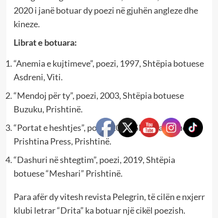
2020 i janë botuar dy poezi në gjuhën angleze dhe
kineze.
Librat e botuara:
“Anemia e kujtimeve”, poezi, 1997, Shtëpia botuese
Asdreni, Viti.
“Mendoj për ty”, poezi, 2003, Shtëpia botuese
Buzuku, Prishtinë.
“Portat e heshtjes”, poezi, 2011, Shtëpia botuese
Prishtina Press, Prishtinë.
“Dashuri në shtegtim”, poezi, 2019, Shtëpia
botuese “Meshari” Prishtinë.
Para afër dy vitesh revista Pelegrin, të cilën e nxjerr
klubi letrar “Drita” ka botuar një cikël poezish.