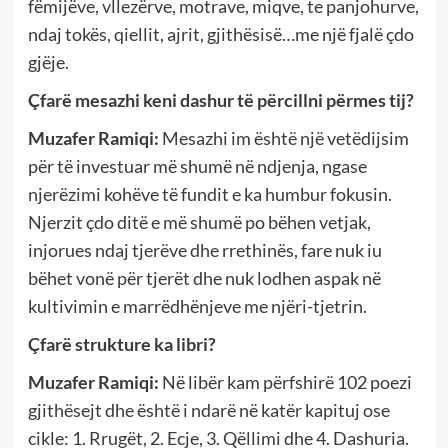
fëmijëve, vllezërve, motrave, miqve, te panjohurve,
ndaj tokës, qiellit, ajrit, gjithësisë…me një fjalë çdo
gjëje.
Çfarë mesazhi keni dashur të përcillni përmes tij?
Muzafer Ramiqi:
Mesazhi im është një vetëdijsim
për të investuar më shumë në ndjenja, ngase
njerëzimi kohëve të fundit e ka humbur fokusin.
Njerzit çdo ditë e më shumë po bëhen vetjak,
injorues ndaj tjerëve dhe rrethinës, fare nuk iu
bëhet vonë për tjerët dhe nuk lodhen aspak në
kultivimin e marrëdhënjeve me njëri-tjetrin.
Çfarë strukture ka libri?
Muzafer Ramiqi:
Në libër kam përfshirë 102 poezi
gjithësejt dhe është i ndarë në katër kapituj ose
cikle: 1. Rrugët, 2. Ecje, 3. Qëllimi dhe 4. Dashuria.