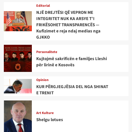
Editorial
NJË DREJTËSI QË VEPRON ME
INTEGRITET NUK KA ARSYE T’I
FRIKËSOHET TRANSPARENCËS —
Kufizimet e reja ndaj medias nga
GJKKO
Personalitete
Kujtojmë sakrificën e familjes Lleshi
për lirinë e Kosovës
Opinion
KUR PËRGJEGJËSIA DEL NGA SHINAT
E TRENIT
Art Kulture
Shelgu lotues