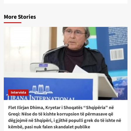
More Stories
Intervista
Flet Ilirjan Dhima, Kryetar i Shoqatës “Shqipëria” në
Greqi: Nëse do të kishte korrupsion të përmasave që
dëgjojmë në Shqipëri, i gjithë populli grek do të ishte në
këmbë, pasi nuk falen skandalet publike