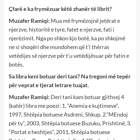
Çfarë e ka frymëzuar këtë zhanër të librit?
Muzafer Ramiqi:
Mua më frymëzojnë jetërat e
njerzve, historitë e tyre, fatet e njerzve, fati i
njerëzimit. Nga po shkon kjo botë, ka po shkojmë
ne si shoqëri dhe mundohem që t’i thërras
vetëdijes së njerzve për t’u vetëdijësuar për fatin e
botës.
Sa libra keni botuar deri tani? Na tregoni më tepër
për veprat e tjerat letrare tuajat.
Muzafer Ramiqi:
Deri tani kam botuar gjithsej 4
(katër) libra me poezi: 1. “Anemia e kujtimeve”,
1997, Shtëpia botuese Asdreni, Shkup. 2.”MEndoj
për ty”, 2003, Shtëpia botuese Buzuku, Prishtinë, 3.
“Portat e heshtjes”, 2011, Shtëpia botuese