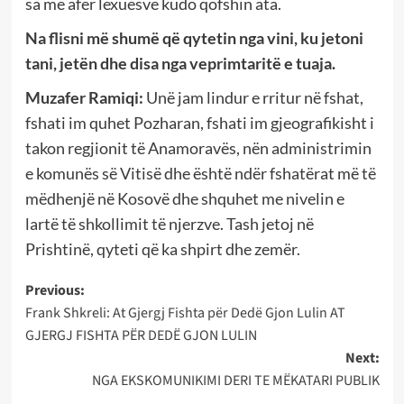
sa më afër lexuesve kudo qofshin ata.
Na flisni më shumë që qytetin nga vini, ku jetoni
tani, jetën dhe disa nga veprimtaritë e tuaja.
Muzafer Ramiqi:
Unë jam lindur e rritur në fshat,
fshati im quhet Pozharan, fshati im gjeografikisht i
takon regjionit të Anamoravës, nën administrimin
e komunës së Vitisë dhe është ndër fshatërat më të
mëdhenjë në Kosovë dhe shquhet me nivelin e
lartë të shkollimit të njerzve. Tash jetoj në
Prishtinë, qyteti që ka shpirt dhe zemër.
Post
Previous:
Frank Shkreli: At Gjergj Fishta për Dedë Gjon Lulin AT
navigation
GJERGJ FISHTA PËR DEDË GJON LULIN
Next:
NGA EKSKOMUNIKIMI DERI TE MËKATARI PUBLIK