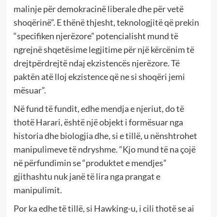
malinje për demokracinë liberale dhe për vetë
shoqërinë”. E thënë thjesht, teknologjitë që prekin
“specifiken njerëzore” potencialisht mund të
ngrejnë shqetësime legjitime për një kërcënim të
drejtpërdrejtë ndaj ekzistencës njerëzore. Të
paktën atë lloj ekzistence që ne si shoqëri jemi
mësuar”.
Në fund të fundit, edhe mendja e njeriut, do të
thotë Harari, është një objekt i formësuar nga
historia dhe biologjia dhe, si e tillë, u nënshtrohet
manipulimeve të ndryshme. “Kjo mund të na çojë
në përfundimin se “produktet e mendjes”
gjithashtu nuk janë të lira nga prangat e
manipulimit.
Por ka edhe të tillë, si Hawking-u, i cili thotë se ai