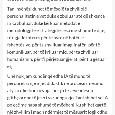
Tani nxënësi duhet të mësojë ta zhvillojë
personalitetin e vet duke e zbuluar atë që shkenca
ia ka zbuluar, duke kërkuar metodat e
metodologjitë e strategjitë sesa më shumë të dijë,
të ngjallë interes për të hyrë në botën e
fshehtësive, për ta zhvilluar imagjinatën, për të
komunikuar, për të krijuar miq, për ta zhvilluar
humanizmin, për t’i përjetuar gjerat, për t’u gëzuar
etj.
Unë nuk jam kundër që edhe IA të mund të
përdoret si një mjet didaktik në procesin mësimor
aty ku e kërkon nevoja, por jo të zëvendësojë
gjithçka dhe të jesh i varur nga kjo. Tani shihet se IA
po ecë me hapa shumë të mëdhenj, ku shihet qartë
një zhvillim i madh ndërmjet të mësuarit logjik dhe