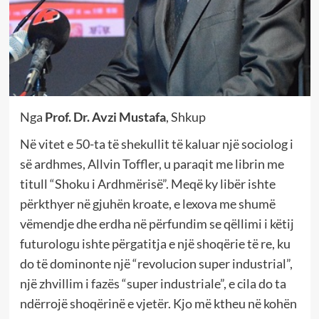
Nga
Prof. Dr. Avzi Mustafa
, Shkup
Në vitet e 50-ta të shekullit të kaluar një sociolog i
së ardhmes, Allvin Toffler, u paraqit me librin me
titull “Shoku i Ardhmërisë”. Meqë ky libër ishte
përkthyer në gjuhën kroate, e lexova me shumë
vëmendje dhe erdha në përfundim se qëllimi i këtij
futurologu ishte përgatitja e një shoqërie të re, ku
do të dominonte një “revolucion super industrial”,
një zhvillim i fazës “super industriale”, e cila do ta
ndërrojë shoqërinë e vjetër. Kjo më ktheu në kohën