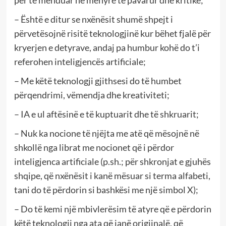
për të menduar në mënyrë të pavarur dhe kritike;
– Është e ditur se nxënësit shumë shpejt i
përvetësojnë risitë teknologjinë kur bëhet fjalë për
kryerjen e detyrave, andaj pa humbur kohë do t’i
referohen inteligjencës artificiale;
– Me këtë teknologji gjithsesi do të humbet
përqendrimi, vëmendja dhe kreativiteti;
– IA e ul aftësinë e të kuptuarit dhe të shkruarit;
– Nuk ka nocione të njëjta me atë që mësojnë në
shkollë nga librat me nocionet që i përdor
inteligjenca artificiale (p.sh.; për shkronjat e gjuhës
shqipe, që nxënësit i kanë mësuar si terma alfabeti,
tani do të përdorin si bashkësi me një simbol X);
– Do të kemi një mbivlerësim të atyre që e përdorin
këtë teknologji nga ata që janë origjinalë, që