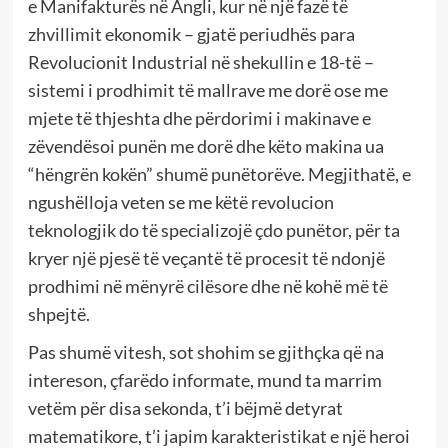
e Manifakturës në Angli, kur në një fazë të
zhvillimit ekonomik – gjatë periudhës para
Revolucionit Industrial në shekullin e 18-të –
sistemi i prodhimit të mallrave me dorë ose me
mjete të thjeshta dhe përdorimi i makinave e
zëvendësoi punën me dorë dhe këto makina ua
“hëngrën kokën” shumë punëtorëve. Megjithatë, e
ngushëlloja veten se me këtë revolucion
teknologjik do të specializojë çdo punëtor, për ta
kryer një pjesë të veçantë të procesit të ndonjë
prodhimi në mënyrë cilësore dhe në kohë më të
shpejtë.
Pas shumë vitesh, sot shohim se gjithçka që na
intereson, çfarëdo informate, mund ta marrim
vetëm për disa sekonda, t’i bëjmë detyrat
matematikore, t’i japim karakteristikat e një heroi