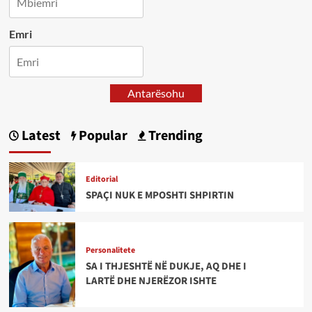
Emri
Antarësohu
Latest
Popular
Trending
Editorial
SPAÇI NUK E MPOSHTI SHPIRTIN
Personalitete
SA I THJESHTË NË DUKJE, AQ DHE I
LARTË DHE NJERËZOR ISHTE