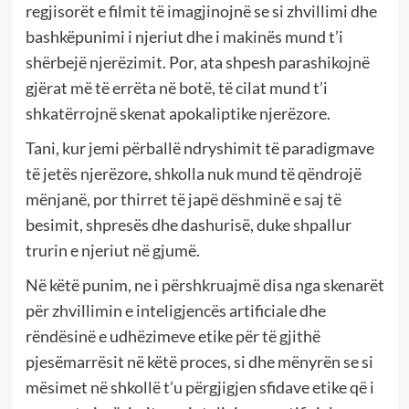
regjisorët e filmit të imagjinojnë se si zhvillimi dhe
bashkëpunimi i njeriut dhe i makinës mund t’i
shërbejë njerëzimit. Por, ata shpesh parashikojnë
gjërat më të errëta në botë, të cilat mund t’i
shkatërrojnë skenat apokaliptike njerëzore.
Tani, kur jemi përballë ndryshimit të paradigmave
të jetës njerëzore, shkolla nuk mund të qëndrojë
mënjanë, por thirret të japë dëshminë e saj të
besimit, shpresës dhe dashurisë, duke shpallur
trurin e njeriut në gjumë.
Në këtë punim, ne i përshkruajmë disa nga skenarët
për zhvillimin e inteligjencës artificiale dhe
rëndësinë e udhëzimeve etike për të gjithë
pjesëmarrësit në këtë proces, si dhe mënyrën se si
mësimet në shkollë t’u përgjigjen sfidave etike që i