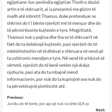
egjiptiane: kur perëndia egjiptian Thoth e zbuloi
artin e të shkruarit, ai ia prezantoi me gëzim të
madh atë mbretit Thamus, duke pretenduar se
shkrimi do t’i bënte njerëzit më të mençur dhe do
të përmirësonte kujtesën e tyre. Megjithatë,
Thamusi nuk u pajtua dhe tha se të shkruarit në
fakt do ta dobësojë kujtesën, pasi njerëzit do të
mbështeteshin në të dhënat e shkruara në vend që
ta ushtronin mendjen e tyre. Në vend të urtësisë së
vërtetë, njerëzit do të kenë vetëm një dukje
njohurie, pasi ata do ta mbajnë mend
informacionin, por nuk do ta kuptojnë ose nuk do
ta përvetësojnë plotësisht atë .
Post
Previous:
Juniku do të binte, por ajo që nuk ra ishte UÇK-ja
navigation
Next: