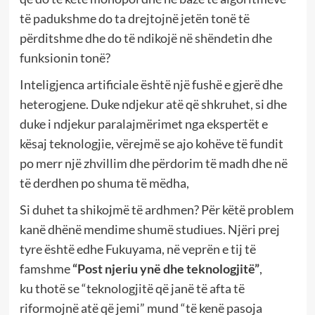
të padukshme do ta drejtojnë jetën tonë të
përditshme dhe do të ndikojë në shëndetin dhe
funksionin tonë?
Inteligjenca artificiale është një fushë e gjerë dhe
heterogjene. Duke ndjekur atë që shkruhet, si dhe
duke i ndjekur paralajmërimet nga ekspertët e
kësaj teknologjie, vërejmë se ajo kohëve të fundit
po merr një zhvillim dhe përdorim të madh dhe në
të derdhen po shuma të mëdha,
Si duhet ta shikojmë të ardhmen? Për këtë problem
kanë dhënë mendime shumë studiues. Njëri prej
tyre është edhe Fukuyama, në veprën e tij të
famshme
“Post njeriu ynë dhe teknologjitë”
,
ku thotë se “teknologjitë që janë të afta të
riformojnë atë që jemi” mund “të kenë pasoja