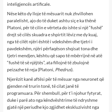
inteligjencës artificale.
Nëse këto dy lloje të mësuarit nuk zhvillohen
paralelisht, ajo do të duket ashtu siç e ka thënë
Platoni, për të cilin e vërteta do ishte si një “fushë”
drejt së cilës skuadra e shpirtit lëviz me dy kuaj,
nga të cilët njëri është i vdekshëm dhe tjetri i
pavdekshëm, njëri përfaqëson shqisat tona dhe
tjetri mendjen, kështu që sapo të mbërrijnë në atë
“fushë të së njëjtës”, ata fillojnë të zbulojnë
peizazhe të reja (Platoni,
Phedrus
).
Njerëzit kanë aftësi për të mësuar nga neuronet që
gjenden në trurin tonë, të cilat janë të
programuara. Për shembull, për t’i njohur fytyrat,
duke i parë ato nga këndvështrime të ndryshme
gjatë një periudhe kjo zgjidhet ekskluzivisht nga