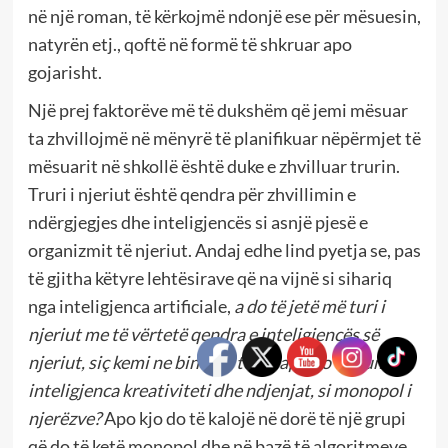
në një roman, të kërkojmë ndonjë ese për mësuesin,
natyrën etj., qoftë në formë të shkruar apo
gojarisht.
Një prej faktorëve më të dukshëm që jemi mësuar
ta zhvillojmë në mënyrë të planifikuar nëpërmjet të
mësuarit në shkollë është duke e zhvilluar trurin.
Truri i njeriut është qendra për zhvillimin e
ndërgjegjes dhe inteligjencës si asnjë pjesë e
organizmit të njeriut. Andaj edhe lind pyetja se, pas
të gjitha këtyre lehtësirave që na vijnë si sihariq
nga inteligjenca artificiale,
a do të jetë më turi i
njeriut me të vërtetë qendra e inteligjencës së
njeriut, siç kemi ne bindjen tonë, apo do të humbet
inteligjenca kreativiteti dhe ndjenjat, si monopol i
njerëzve?
Apo kjo do të kalojë në dorë të një grupi
që do të ketë monopol dhe në bazë të algoritmeve