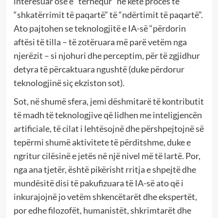
interesuar ose e “tërhequr” në këtë proces të
“shkatërrimit të paqartë” të “ndërtimit të paqartë”.
Ato pajtohen se teknologjitë e IA-së “përdorin
aftësi të tilla – të zotëruara më parë vetëm nga
njerëzit – si njohuri dhe perceptim, për të zgjidhur
detyra të përcaktuara ngushtë (duke përdorur
teknologjinë siç ekziston sot).
Sot, në shumë sfera, jemi dëshmitarë të kontributit
të madh të teknologjive që lidhen me inteligjencën
artificiale, të cilat i lehtësojnë dhe përshpejtojnë së
tepërmi shumë aktivitete të përditshme, duke e
ngritur cilësinë e jetës në një nivel më të lartë. Por,
nga ana tjetër, është pikërisht rritja e shpejtë dhe
mundësitë disi të pakufizuara të IA-së ato që i
inkurajojnë jo vetëm shkencëtarët dhe ekspertët,
por edhe filozofët, humanistët, shkrimtarët dhe