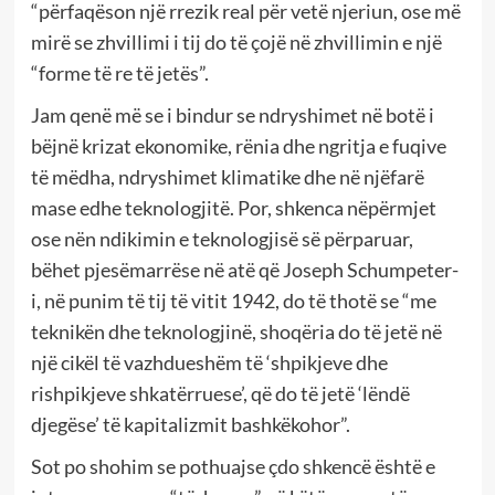
“përfaqëson një rrezik real për vetë njeriun, ose më
mirë se zhvillimi i tij do të çojë në zhvillimin e një
“forme të re të jetës”.
Jam qenë më se i bindur se ndryshimet në botë i
bëjnë krizat ekonomike, rënia dhe ngritja e fuqive
të mëdha, ndryshimet klimatike dhe në njëfarë
mase edhe teknologjitë. Por, shkenca nëpërmjet
ose nën ndikimin e teknologjisë së përparuar,
bëhet pjesëmarrëse në atë që Joseph Schumpeter-
i, në punim të tij të vitit 1942, do të thotë se “me
teknikën dhe teknologjinë, shoqëria do të jetë në
një cikël të vazhdueshëm të ‘shpikjeve dhe
rishpikjeve shkatërruese’, që do të jetë ‘lëndë
djegëse’ të kapitalizmit bashkëkohor”.
Sot po shohim se pothuajse çdo shkencë është e