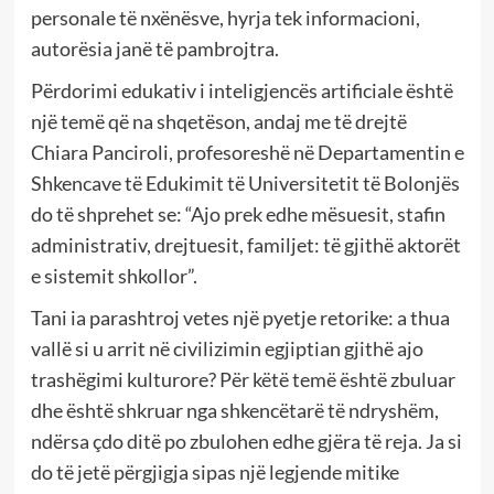
personale të nxënësve, hyrja tek informacioni,
autorësia janë të pambrojtra.
Përdorimi edukativ i inteligjencës artificiale është
një temë që na shqetëson, andaj me të drejtë
Chiara Panciroli, profesoreshë në Departamentin e
Shkencave të Edukimit të Universitetit të Bolonjës
do të shprehet se: “Ajo prek edhe mësuesit, stafin
administrativ, drejtuesit, familjet: të gjithë aktorët
e sistemit shkollor”.
Tani ia parashtroj vetes një pyetje retorike: a thua
vallë si u arrit në civilizimin egjiptian gjithë ajo
trashëgimi kulturore? Për këtë temë është zbuluar
dhe është shkruar nga shkencëtarë të ndryshëm,
ndërsa çdo ditë po zbulohen edhe gjëra të reja. Ja si
do të jetë përgjigja sipas një legjende mitike