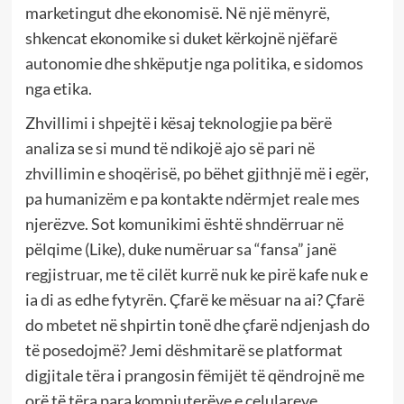
marketingut dhe ekonomisë. Në një mënyrë,
shkencat ekonomike si duket kërkojnë njëfarë
autonomie dhe shkëputje nga politika, e sidomos
nga etika.
Zhvillimi i shpejtë i kësaj teknologjie pa bërë
analiza se si mund të ndikojë ajo së pari në
zhvillimin e shoqërisë, po bëhet gjithnjë më i egër,
pa humanizëm e pa kontakte ndërmjet reale mes
njerëzve. Sot komunikimi është shndërruar në
pëlqime (Like), duke numëruar sa “fansa” janë
regjistruar, me të cilët kurrë nuk ke pirë kafe nuk e
ia di as edhe fytyrën. Çfarë ke mësuar na ai? Çfarë
do mbetet në shpirtin tonë dhe çfarë ndjenjash do
të posedojmë? Jemi dëshmitarë se platformat
digjitale tëra i prangosin fëmijët të qëndrojnë me
orë të tëra para kompjuterëve e celulareve.