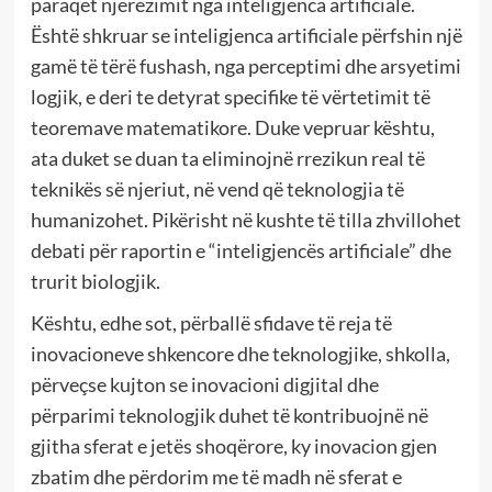
paraqet njerëzimit nga inteligjenca artificiale.
Është shkruar se inteligjenca artificiale përfshin një
gamë të tërë fushash, nga perceptimi dhe arsyetimi
logjik, e deri te detyrat specifike të vërtetimit të
teoremave matematikore. Duke vepruar kështu,
ata duket se duan ta eliminojnë rrezikun real të
teknikës së njeriut, në vend që teknologjia të
humanizohet. Pikërisht në kushte të tilla zhvillohet
debati për raportin e “inteligjencës artificiale” dhe
trurit biologjik.
Kështu, edhe sot, përballë sfidave të reja të
inovacioneve shkencore dhe teknologjike, shkolla,
përveçse kujton se inovacioni digjital dhe
përparimi teknologjik duhet të kontribuojnë në
gjitha sferat e jetës shoqërore, ky inovacion gjen
zbatim dhe përdorim me të madh në sferat e