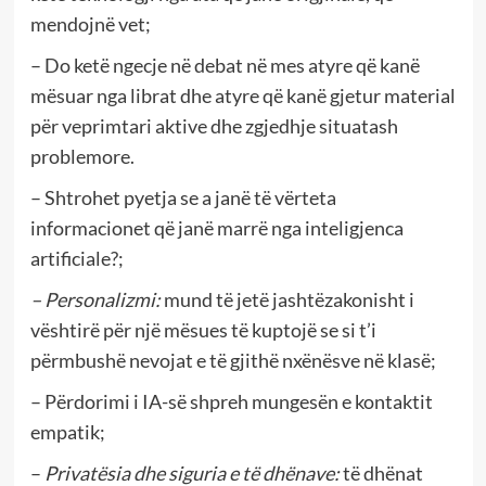
mendojnë vet;
– Do ketë ngecje në debat në mes atyre që kanë
mësuar nga librat dhe atyre që kanë gjetur material
për veprimtari aktive dhe zgjedhje situatash
problemore.
– Shtrohet pyetja se a janë të vërteta
informacionet që janë marrë nga inteligjenca
artificiale?;
– Personalizmi
:
mund të jetë jashtëzakonisht i
vështirë për një mësues të kuptojë se si t’i
përmbushë nevojat e të gjithë nxënësve në klasë;
– Përdorimi i IA-së shpreh mungesën e kontaktit
empatik;
–
Privatësia dhe siguria e të dhënave:
të dhënat