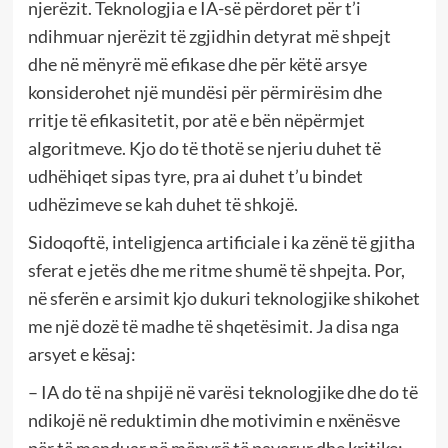
njerëzit. Teknologjia e IA-së përdoret për t’i
ndihmuar njerëzit të zgjidhin detyrat më shpejt
dhe në mënyrë më efikase dhe për këtë arsye
konsiderohet një mundësi për përmirësim dhe
rritje të efikasitetit, por atë e bën nëpërmjet
algoritmeve. Kjo do të thotë se njeriu duhet të
udhëhiqet sipas tyre, pra ai duhet t’u bindet
udhëzimeve se kah duhet të shkojë.
Sidoqoftë, inteligjenca artificiale i ka zënë të gjitha
sferat e jetës dhe me ritme shumë të shpejta. Por,
në sferën e arsimit kjo dukuri teknologjike shikohet
me një dozë të madhe të shqetësimit. Ja disa nga
arsyet e kësaj:
– IA do të na shpijë në varësi teknologjike dhe do të
ndikojë në reduktimin dhe motivimin e nxënësve