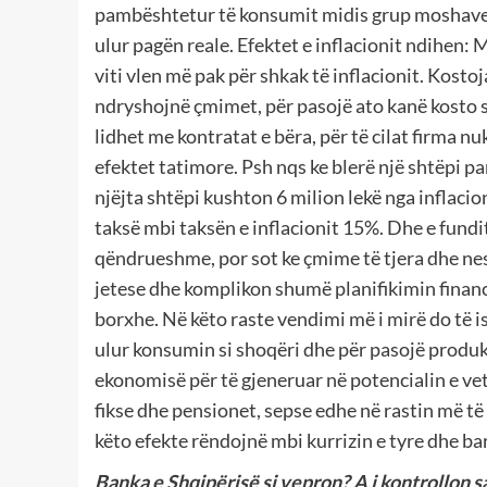
pambështetur të konsumit midis grup moshave d
ulur pagën reale. Efektet e inflacionit ndihen: 
viti vlen më pak për shkak të inflacionit. Kost
ndryshojnë çmimet, për pasojë ato kanë kosto s
lidhet me kontratat e bëra, për të cilat firma 
efektet tatimore. Psh nqs ke blerë një shtëpi par
njëjta shtëpi kushton 6 milion lekë nga inflaci
taksë mbi taksën e inflacionit 15%. Dhe e fundi
qëndrueshme, por sot ke çmime të tjera dhe nesë
jetese dhe komplikon shumë planifikimin financ
borxhe. Në këto raste vendimi më i mirë do të 
ulur konsumin si shoqëri dhe për pasojë produkt
ekonomisë për të gjeneruar në potencialin e vet
fikse dhe pensionet, sepse edhe në rastin më të m
këto efekte rëndojnë mbi kurrizin e tyre dhe ba
Banka e Shqipërisë si vepron? A i kontrollon s