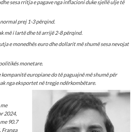
he sesa rritja e pagave nga inflacioni duke sjellë ulje të
r normal prej 1-3 përqind.
k më i lartë dhe të arrijë 2-8 përqind.
 futja e monedhës euro dhe dollarit më shumë sesa nevojat
politikës monetare.
e kompanitë europiane do të paguajnë më shumë për
pak nga eksportet në tregje ndërkombëtare.
t me
or 2024,
 me 90.7
ë. Franga