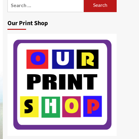
Search
for:
Our Print Shop