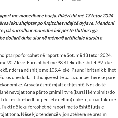
raport me monedhat e huaja. Pikërisht më 13 tetor 2024
ërsa leku shqiptar po fuqizohet ndaj të dyjave. Mendoni
ë pakontrolluar monedhë lek për të thithur nga
e dollarë duke ulur në mënyrë artificiale kursin e
shqiptar po forcohet në raport me Sot, më 13 tetor 2024,
me 90.7 lekë. Euro blihet me 98.4 lekë dhe shitet 99 lekë.
kë, ndërsa në shitje me 105.4 lekë. Paundi britanik blihet
 Euros dhe dollarit thuajse është barazuar për herë të parë
 ekonomike. Arsyeja është mjaft e thjeshtë. Nqs do të
anë nevojat tona për to çmimi i tyre (kursi i këmbimit) do
ut do të ishte hedhur për këtë qëllim) duke injoruar faktorë
 Fakti që leku forcohet në raport me to është futja e
jat tona. Nëse kjo tendencë vijon atëhere ne presim