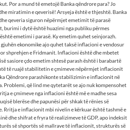
ekut. Por a mund të emetojë Banka qëndrore para? Jo
he miratimin e qeverisë! Arsyeja është e thjeshtë. Banka
 dhe qeveria siguron nëpërmjet emetimit të parasë
et, burimi i dytë është huazimi nga publiku përmes
është emetimi i parasë. Ky emetim quhet seinjorazh.
ë gjuhën ekonomike ajo quhet taksë inflacioni e vendosur
dor shprehjen e Fridmanit. Inflacioni është dhe mbetet
isë sasiore çdo emetim shtesë parash është i barabartë
htë të ruajë stabilitetin e çmimeve nëpërmjet inflacionit
nka Qëndrore parashikonte stabilizimin e inflacionit në
ra. Problemi, që lind me qytetarët se ajo nuk kompensohet
ritja e çmimeve nga inflacioni është më e madhe sesa
ë fuqisë blerëse dhe papunësi për shkak të rënies së
Rritja e inflacionit mbi nivelin e kërkuar është tashmë e
minë dhe shifrat e fryra të realizimeve të GDP, apo indeksit
turës së shportës së mallrave të inflacionit, strukturës së