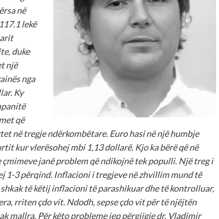
ërsa në
117.1 lekë
arit
ite, duke
t një
rainës nga
lar. Ky
mpanitë
imet që
tet në tregje ndërkombëtare. Euro hasi në një humbje
kurtit kur vlerësohej mbi 1,13 dollarë. Kjo ka bërë që në
a e çmimeve janë problem që ndikojnë tek populli. Një treg i
ej 1-3 përqind. Inflacioni i tregjeve në zhvillim mund të
 shkak të këtij inflacioni të parashikuar dhe të kontrolluar,
ra, rriten çdo vit. Ndodh, sepse çdo vit për të njëjtën
k mallra. Për këto probleme jep përgjigje dr. Vladimir