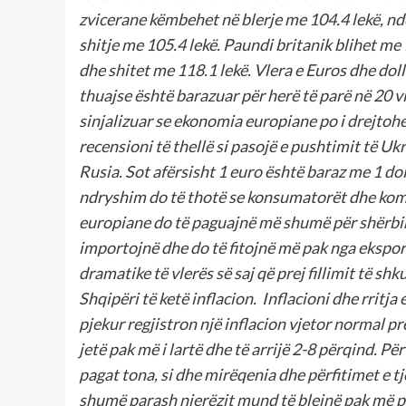
zvicerane këmbehet në blerje me 104.4 lekë, nd
shitje me 105.4 lekë. Paundi britanik blihet me 
dhe shitet me 118.1 lekë.
Vlera e Euros dhe doll
thuajse është barazuar për herë të parë në 20 v
sinjalizuar se ekonomia europiane po i drejtohe
recensioni të thellë si pasojë e pushtimit të Uk
Rusia. Sot afërsisht 1 euro është baraz me 1 dol
ndryshim do të thotë se konsumatorët dhe ko
europiane do të paguajnë më shumë për shërb
importojnë dhe do të fitojnë më pak nga ekspor
dramatike të vlerës së saj që prej fillimit të sh
Shqipëri të ketë inflacion. Inflacioni dhe rritj
pjekur regjistron një inflacion vjetor normal pr
jetë pak më i lartë dhe të arrijë 2-8 përqind. Për
pagat tona, si dhe mirëqenia dhe përfitimet e tje
shumë parash njerëzit mund të blejnë pak më pa