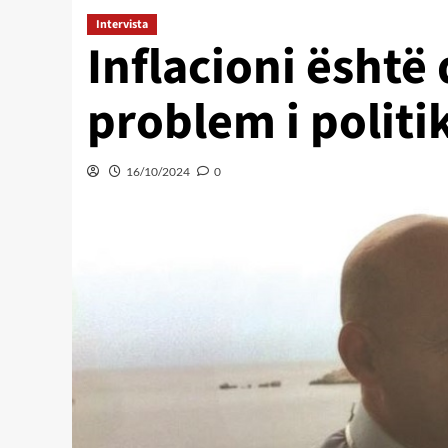
Intervista
Inflacioni ësht
problem i polit
16/10/2024
0