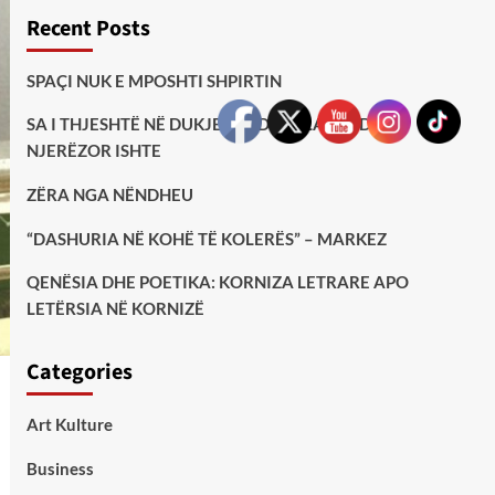
Recent Posts
SPAÇI NUK E MPOSHTI SHPIRTIN
SA I THJESHTË NË DUKJE, AQ DHE I LARTË DHE
NJERËZOR ISHTE
ZËRA NGA NËNDHEU
“DASHURIA NË KOHË TË KOLERËS” – MARKEZ
QENËSIA DHE POETIKA: KORNIZA LETRARE APO
LETËRSIA NË KORNIZË
Categories
Art Kulture
Business