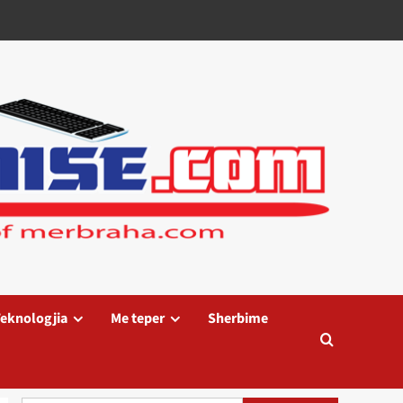
eknologjia
Me teper
Sherbime