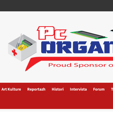
Art Kulture
Reportazh
Histori
Intervista
Forum
T