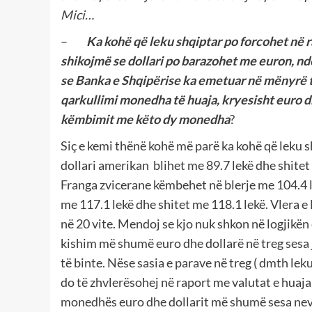
Mici…
–
Ka kohë që leku shqiptar po forcohet në 
shikojmë se dollari po barazohet me euron, nd
se Banka e Shqipërise ka emetuar në mënyrë t
qarkullimi monedha të huaja, kryesisht euro dh
këmbimit me këto dy monedha
?
Siç e kemi thënë kohë më parë ka kohë që leku 
dollari amerikan blihet me 89.7 lekë dhe shitet 
Franga zvicerane këmbehet në blerje me 104.4 le
me 117.1 lekë dhe shitet me 118.1 lekë. Vlera e
në 20 vite. Mendoj se kjo nuk shkon në logjikën
kishim më shumë euro dhe dollarë në treg sesa j
të binte. Nëse sasia e parave në treg ( dmth lek
do të zhvlerësohej në raport me valutat e huaja.
monedhës euro dhe dollarit më shumë sesa nevo