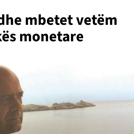
ë dhe mbetet vetëm
ikës monetare