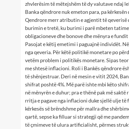
zhvlerësim të mëtejshëm të dy valutave ndaj l
Banka qëndrore nuk emeton para, pa kërkesën d
Qendrore merr atributin e agjentit të qeverisë
burimin e tretë, ku burimi i parë mbeten tatim
obligacioneve dhe bonove dhe mënyra e fundit 
Pasojat e këtij emetimi i paguajnë individët. N
nga qeveria. Për këtë politikë monetare po për
vetëm problem i politikës monetare. Sipas teor
me shtesë inflacioni. Roli i Bankës qëndrore ës
të shënjestruar. Deri në mesin e vitit 2024, Ba
shifrat poshtë 4%. Më parë ishte mbi këto shif
në mënyrën e duhur; pra e thënë pak më saktë r
rritja e pagave nga inflacioni duke sjellë ulje t
kërkesës së brëndshme për mallra dhe shërbime. 
qartë, sepse ka filluar si strategji që me pande
të çmimeve të ulura artificialisht, përmes struk