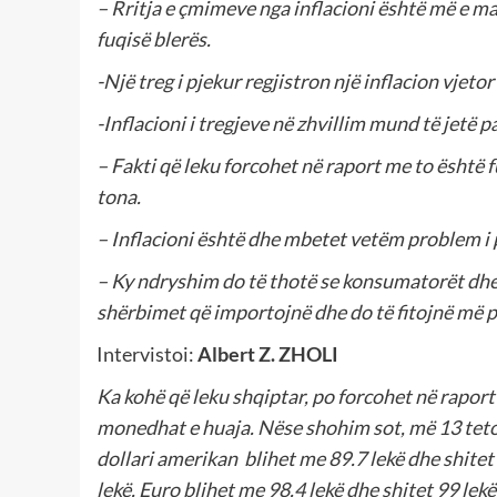
– Rritja e çmimeve nga inflacioni është më e mad
fuqisë blerës.
-Një treg i pjekur regjistron një inflacion vjeto
-Inflacioni i tregjeve në zhvillim mund të jetë pa
– Fakti që leku forcohet në raport me to është
tona.
– Inflacioni është dhe mbetet vetëm problem i 
– Ky ndryshim do të thotë se konsumatorët dh
shërbimet që importojnë dhe do të fitojnë më 
Intervistoi:
Albert Z. ZHOLI
Ka kohë që leku shqiptar, po forcohet në rapor
monedhat e huaja. Nëse shohim sot, më 13 tet
dollari amerikan blihet me 89.7 lekë dhe shitet
lekë. Euro blihet me 98.4 lekë dhe shitet 99 lek