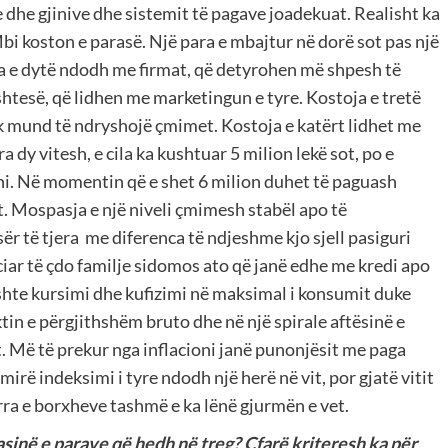
he gjinive dhe sistemit të pagave joadekuat. Realisht ka
Mbi koston e parasë. Një para e mbajtur në dorë sot pas një
oja e dytë ndodh me firmat, që detyrohen më shpesh të
htesë, që lidhen me marketingun e tyre. Kostoja e tretë
nuk mund të ndryshojë çmimet. Kostoja e katërt lidhet me
a dy vitesh, e cila ka kushtuar 5 milion lekë sot, po e
oni. Në momentin që e shet 6 milion duhet të paguash
t. Mospasja e një niveli çmimesh stabël apo të
r të tjera me diferenca të ndjeshme kjo sjell pasiguri
iar të çdo familje sidomos ato që janë edhe me kredi apo
ishte kursimi dhe kufizimi në maksimal i konsumit duke
in e përgjithshëm bruto dhe në një spirale aftësinë e
. Më të prekur nga inflacioni janë punonjësit me paga
irë indeksimi i tyre ndodh një herë në vit, por gjatë vitit
rra e borxheve tashmë e ka lënë gjurmën e vet.
asinë e parave që hedh në treg? Çfarë kriteresh ka për