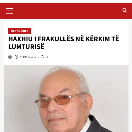
Primary
Menu
Art Kulture
HAXHIU I FRAKULLËS NË KËRKIM TË
LUMTURISË
18/07/2023
0