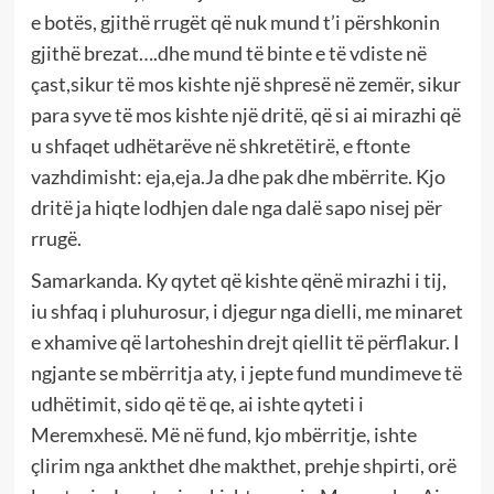
e botës, gjithë rrugët që nuk mund t’i përshkonin
gjithë brezat….dhe mund të binte e të vdiste në
çast,sikur të mos kishte një shpresë në zemër, sikur
para syve të mos kishte një dritë, që si ai mirazhi që
u shfaqet udhëtarëve në shkretëtirë, e ftonte
vazhdimisht: eja,eja.Ja dhe pak dhe mbërrite. Kjo
dritë ja hiqte lodhjen dale nga dalë sapo nisej për
rrugë.
Samarkanda. Ky qytet që kishte qënë mirazhi i tij,
iu shfaq i pluhurosur, i djegur nga dielli, me minaret
e xhamive që lartoheshin drejt qiellit të përflakur. I
ngjante se mbërritja aty, i jepte fund mundimeve të
udhëtimit, sido që të qe, ai ishte qyteti i
Meremxhesë. Më në fund, kjo mbërritje, ishte
çlirim nga ankthet dhe makthet, prehje shpirti, orë