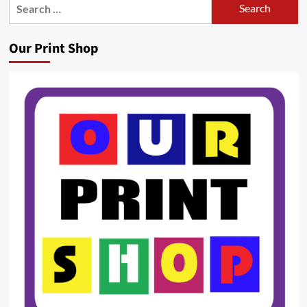
Search
for:
Our Print Shop