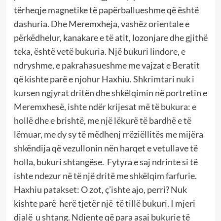
tërheqje magnetike të papërballueshme që është
dashuria. Dhe Meremxheja, vashëz orientale e
përkëdhelur, kanakare e të atit, lozonjare dhe gjithë
teka, është vetë bukuria. Një bukuri lindore, e
ndryshme, e pakrahasueshme me vajzat e Beratit
që kishte parë e njohur Haxhiu. Shkrimtari nuk i
kursen ngjyrat dritën dhe shkëlqimin në portretin e
Meremxhesë, ishte ndër krijesat më të bukura: e
hollë dhe e brishtë, me një lëkurë të bardhë e të
lëmuar, me dy sy të mëdhenj rrëziëllitës me mijëra
shkëndija që vezullonin nën harqet e vetullave të
holla, bukuri shtangëse. Fytyra e saj ndrinte si të
ishte ndezur në të një dritë me shkëlqim farfurie.
Haxhiu patakset: O zot, ç’ishte ajo, perri? Nuk
kishte parë herë tjetër një të tillë bukuri. I mjeri
djalë u shtang. Ndjente që para asaj bukurie të