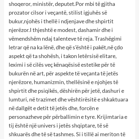
shoqeror, ministër, deputet.Por mbi të gjitha
prozator cilsor i veçantë, stilist igjuhës së
bukur,njohës i thellë i ndjenjave dhe shpirtit
njerëzor.I thjeshtë e modest, dashamir dhe i
vëmendshëm ndaj talenteve të reja. Trashëgimi
letrar që na ka lënë, dhe që s’është i pakët,në çdo
aspekt që ta shohësh, i takon letërsisë elitare,
leximi i së cilës veç kënaqësisë estetike për të
bukurën në art, për aspekte të veçanta të jetës
njerëzore, humanizmin, thellësinë e njohjes të
shpirtit dhe psiqikës, dëshirën për jetë, dashuri e
lumturi, në trazimet dhe vështirësitë e shkaktuara
në dallgët e detit të jetës dhe, forcën e
personazheve për përballimin e tyre. Krijimtaria e
tij është një univers i jetës shqiptare, të së
shkuarës dhe të së tashmes. Si i tillë ai meriton të