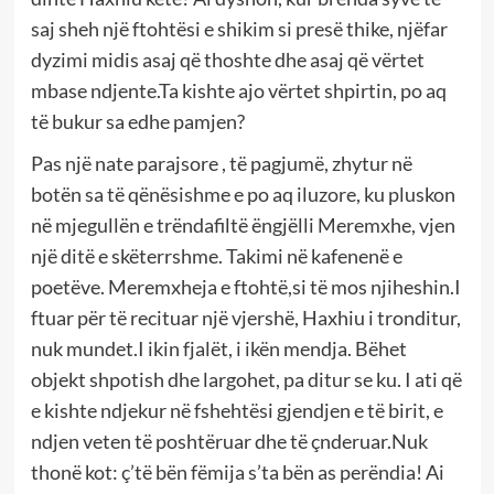
saj sheh një ftohtësi e shikim si presë thike, njëfar
dyzimi midis asaj që thoshte dhe asaj që vërtet
mbase ndjente.Ta kishte ajo vërtet shpirtin, po aq
të bukur sa edhe pamjen?
Pas një nate parajsore , të pagjumë, zhytur në
botën sa të qënësishme e po aq iluzore, ku pluskon
në mjegullën e trëndafiltë ëngjëlli Meremxhe, vjen
një ditë e skëterrshme. Takimi në kafenenë e
poetëve. Meremxheja e ftohtë,si të mos njiheshin.I
ftuar për të recituar një vjershë, Haxhiu i tronditur,
nuk mundet.I ikin fjalët, i ikën mendja. Bëhet
objekt shpotish dhe largohet, pa ditur se ku. I ati që
e kishte ndjekur në fshehtësi gjendjen e të birit, e
ndjen veten të poshtëruar dhe të çnderuar.Nuk
thonë kot: ç’të bën fëmija s’ta bën as perëndia! Ai