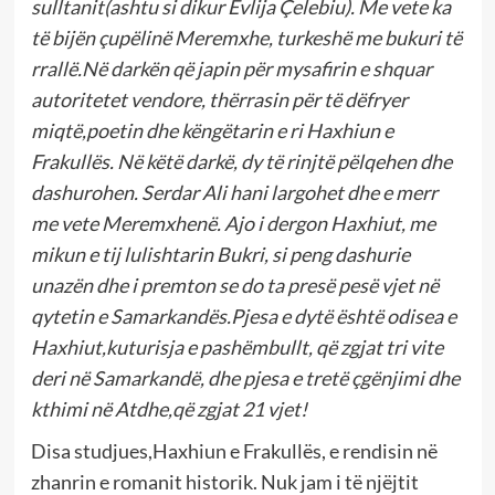
sulltanit(ashtu si dikur Evlija Çelebiu). Me vete ka
të bijën çupëlinë Meremxhe, turkeshë me bukuri të
rrallë.Në darkën që japin për mysafirin e shquar
autoritetet vendore, thërrasin për të dëfryer
miqtë,poetin dhe këngëtarin e ri Haxhiun e
Frakullës. Në këtë darkë, dy të rinjtë pëlqehen dhe
dashurohen. Serdar Ali hani largohet dhe e merr
me vete Meremxhenë. Ajo i dergon Haxhiut, me
mikun e tij lulishtarin Bukri, si peng dashurie
unazën dhe i premton se do ta presë pesë vjet në
qytetin e Samarkandës.Pjesa e dytë është odisea e
Haxhiut,kuturisja e pashëmbullt, që zgjat tri vite
deri në Samarkandë, dhe pjesa e tretë çgënjimi dhe
kthimi në Atdhe,që zgjat 21 vjet!
Disa studjues,Haxhiun e Frakullës, e rendisin në
zhanrin e romanit historik. Nuk jam i të njëjtit