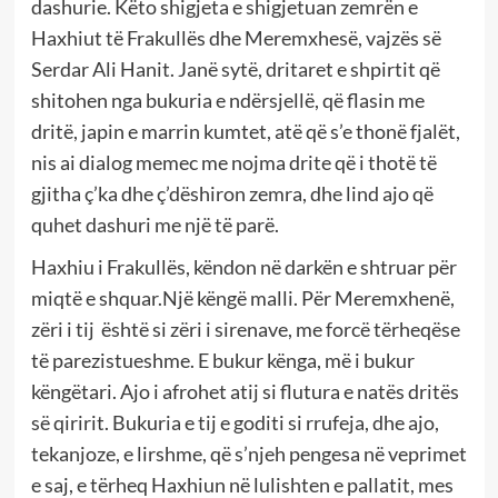
dashurie. Këto shigjeta e shigjetuan zemrën e
Haxhiut të Frakullës dhe Meremxhesë, vajzës së
Serdar Ali Hanit. Janë sytë, dritaret e shpirtit që
shitohen nga bukuria e ndërsjellë, që flasin me
dritë, japin e marrin kumtet, atë që s’e thonë fjalët,
nis ai dialog memec me nojma drite që i thotë të
gjitha ç’ka dhe ç’dëshiron zemra, dhe lind ajo që
quhet dashuri me një të parë.
Haxhiu i Frakullës, këndon në darkën e shtruar për
miqtë e shquar.Një këngë malli. Për Meremxhenë,
zëri i tij është si zëri i sirenave, me forcë tërheqëse
të parezistueshme. E bukur kënga, më i bukur
këngëtari. Ajo i afrohet atij si flutura e natës dritës
së qiririt. Bukuria e tij e goditi si rrufeja, dhe ajo,
tekanjoze, e lirshme, që s’njeh pengesa në veprimet
e saj, e tërheq Haxhiun në lulishten e pallatit, mes