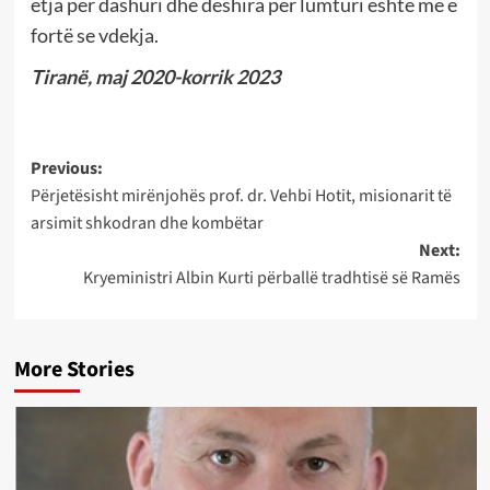
etja për dashuri dhe dëshira për lumturi është më e
fortë se vdekja.
Tiranë, maj 2020-korrik 2023
Post
Previous:
Përjetësisht mirënjohës prof. dr. Vehbi Hotit, misionarit të
navigation
arsimit shkodran dhe kombëtar
Next:
Kryeministri Albin Kurti përballë tradhtisë së Ramës
More Stories