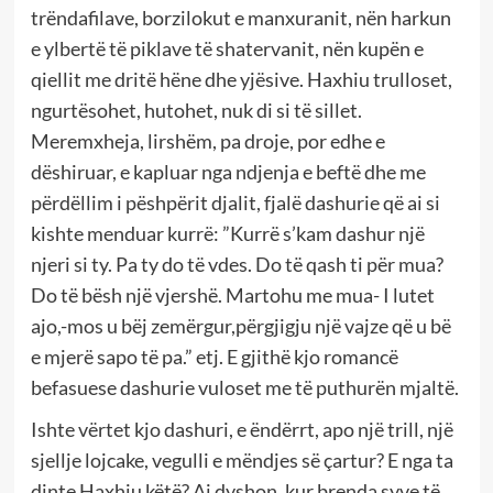
trëndafilave, borzilokut e manxuranit, nën harkun
e ylbertë të piklave të shatervanit, nën kupën e
qiellit me dritë hëne dhe yjësive. Haxhiu trulloset,
ngurtësohet, hutohet, nuk di si të sillet.
Meremxheja, lirshëm, pa droje, por edhe e
dëshiruar, e kapluar nga ndjenja e beftë dhe me
përdëllim i pëshpërit djalit, fjalë dashurie që ai si
kishte menduar kurrë: ”Kurrë s’kam dashur një
njeri si ty. Pa ty do të vdes. Do të qash ti për mua?
Do të bësh një vjershë. Martohu me mua- I lutet
ajo,-mos u bëj zemërgur,përgjigju një vajze që u bë
e mjerë sapo të pa.” etj. E gjithë kjo romancë
befasuese dashurie vuloset me të puthurën mjaltë.
Ishte vërtet kjo dashuri, e ëndërrt, apo një trill, një
sjellje lojcake, vegulli e mëndjes së çartur? E nga ta
dinte Haxhiu këtë? Ai dyshon, kur brenda syve të