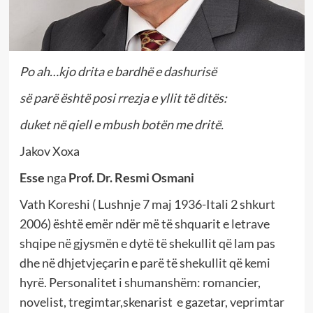
Po ah…kjo drita e bardhë e dashurisë
së parë është posi rrezja e yllit të ditës:
duket në qiell e mbush botën me dritë.
Jakov Xoxa
Esse
nga
Prof. Dr. Resmi Osmani
Vath Koreshi ( Lushnje 7 maj 1936-Itali 2 shkurt
2006) është emër ndër më të shquarit e letrave
shqipe në gjysmën e dytë të shekullit që lam pas
dhe në dhjetvjeçarin e parë të shekullit që kemi
hyrë. Personalitet i shumanshëm: romancier,
novelist, tregimtar,skenarist e gazetar, veprimtar