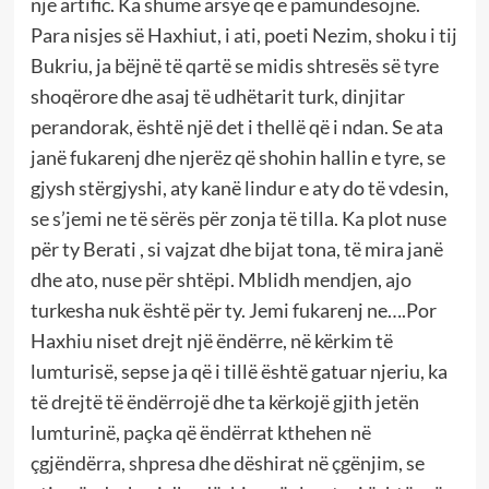
një artific. Ka shumë arsye që e pamundësojnë.
Para nisjes së Haxhiut, i ati, poeti Nezim, shoku i tij
Bukriu, ja bëjnë të qartë se midis shtresës së tyre
shoqërore dhe asaj të udhëtarit turk, dinjitar
perandorak, është një det i thellë që i ndan. Se ata
janë fukarenj dhe njerëz që shohin hallin e tyre, se
gjysh stërgjyshi, aty kanë lindur e aty do të vdesin,
se s’jemi ne të sërës për zonja të tilla. Ka plot nuse
për ty Berati , si vajzat dhe bijat tona, të mira janë
dhe ato, nuse për shtëpi. Mblidh mendjen, ajo
turkesha nuk është për ty. Jemi fukarenj ne….Por
Haxhiu niset drejt një ëndërre, në kërkim të
lumturisë, sepse ja që i tillë është gatuar njeriu, ka
të drejtë të ëndërrojë dhe ta kërkojë gjith jetën
lumturinë, paçka që ëndërrat kthehen në
çgjëndërra, shpresa dhe dëshirat në çgënjim, se