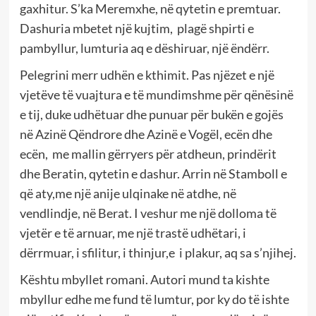
gaxhitur. S’ka Meremxhe, në qytetin e premtuar.
Dashuria mbetet një kujtim, plagë shpirti e
pambyllur, lumturia aq e dëshiruar, një ëndërr.
Pelegrini merr udhën e kthimit. Pas njëzet e një
vjetëve të vuajtura e të mundimshme për qënësinë
e tij, duke udhëtuar dhe punuar për bukën e gojës
në Azinë Qëndrore dhe Azinë e Vogël, ecën dhe
ecën, me mallin gërryers për atdheun, prindërit
dhe Beratin, qytetin e dashur. Arrin në Stamboll e
që aty,me një anije ulqinake në atdhe, në
vendlindje, në Berat. I veshur me një dolloma të
vjetër e të arnuar, me një trastë udhëtari, i
dërrmuar, i sfilitur, i thinjur,e i plakur, aq sa s’njihej.
Kështu mbyllet romani. Autori mund ta kishte
mbyllur edhe me fund të lumtur, por ky do të ishte