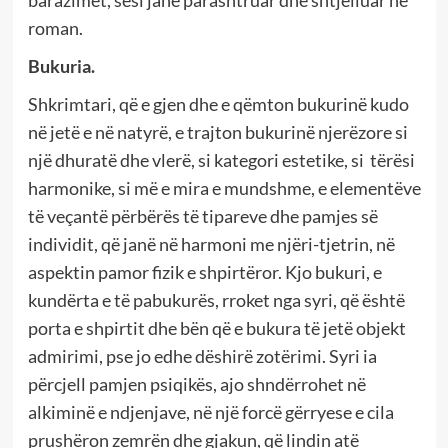
roman.
Bukuria.
Shkrimtari, që e gjen dhe e qëmton bukurinë kudo
në jetë e në natyrë, e trajton bukurinë njerëzore si
një dhuratë dhe vlerë, si kategori estetike, si tërësi
harmonike, si më e mira e mundshme, e elementëve
të veçantë përbërës të tipareve dhe pamjes së
individit, që janë në harmoni me njëri-tjetrin, në
aspektin pamor fizik e shpirtëror. Kjo bukuri, e
kundërta e të pabukurës, rroket nga syri, që është
porta e shpirtit dhe bën që e bukura të jetë objekt
admirimi, pse jo edhe dëshirë zotërimi. Syri ia
përcjell pamjen psiqikës, ajo shndërrohet në
alkiminë e ndjenjave, në një forcë gërryese e cila
prushëron zemrën dhe gjakun, që lindin atë