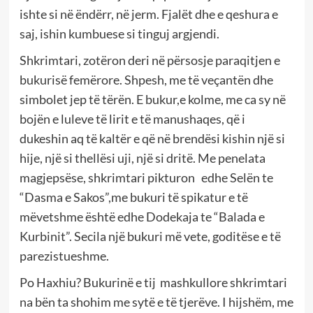
ishte si në ëndërr, në jerm. Fjalët dhe e qeshura e
saj, ishin kumbuese si tinguj argjendi.
Shkrimtari, zotëron deri në përsosje paraqitjen e
bukurisë femërore. Shpesh, me të veçantën dhe
simbolet jep të tërën. E bukur,e kolme, me ca sy në
bojën e luleve të lirit e të manushaqes, që i
dukeshin aq të kaltër e që në brendësi kishin një si
hije, një si thellësi uji, një si dritë. Me penelata
magjepsëse, shkrimtari pikturon edhe Selën te
“Dasma e Sakos”,me bukuri të spikatur e të
mëvetshme është edhe Dodekaja te “Balada e
Kurbinit”. Secila një bukuri më vete, goditëse e të
parezistueshme.
Po Haxhiu? Bukurinë e tij mashkullore shkrimtari
na bën ta shohim me sytë e të tjerëve. I hijshëm, me