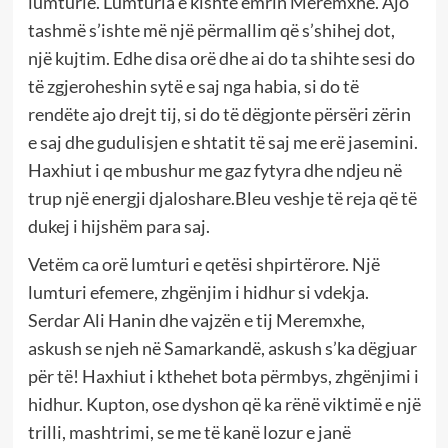
lumturie. Lumturia e kishte emrin Meremxhe. Ajo
tashmë s’ishte më një përmallim që s’shihej dot,
një kujtim. Edhe disa orë dhe ai do ta shihte sesi do
të zgjeroheshin sytë e saj nga habia, si do të
rendëte ajo drejt tij, si do të dëgjonte përsëri zërin
e saj dhe gudulisjen e shtatit të saj me erë jasemini.
Haxhiut i qe mbushur me gaz fytyra dhe ndjeu në
trup një energji djaloshare.Bleu veshje të reja që të
dukej i hijshëm para saj.
Vetëm ca orë lumturi e qetësi shpirtërore. Një
lumturi efemere, zhgënjim i hidhur si vdekja.
Serdar Ali Hanin dhe vajzën e tij Meremxhe,
askush se njeh në Samarkandë, askush s’ka dëgjuar
për të! Haxhiut i kthehet bota përmbys, zhgënjimi i
hidhur. Kupton, ose dyshon që ka rënë viktimë e një
trilli, mashtrimi, se me të kanë lozur e janë