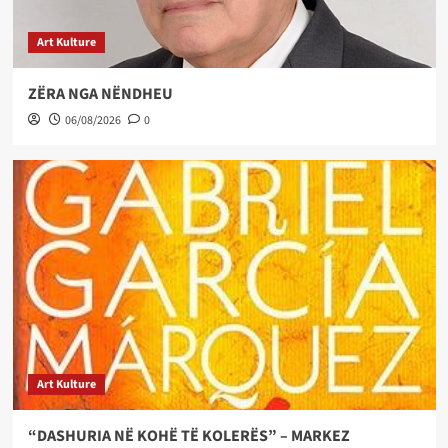
Art Kulture
ZËRA NGA NËNDHEU
06/08/2026
0
Art Kulture
“DASHURIA NË KOHË TË KOLERËS” – MARKEZ