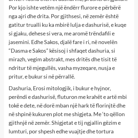
Por kjo ishte vetëm një ëndërr flurore e përbërë
nga ajri dhe drita. Por gjithsesi, në zemër është
gatitur trualli ku ka mbirë lulja e dashurisë, e kuqe
si gjaku, dehese si vera, me aromë trëndafili e
jasemini. Edhe Sakos, djalë fare i ri, në novelën
“Dasma e Sakos” kësisoj i shfaqet dashuria, si
mirazh, vegim abstrakt, mes dritës dhe tisit të
ndritur të mjegullës, vasha myzeqare, nusja e
pritur, e bukur si në përrallë.
Dashuria, Erosi mitologjik, i bukur e hyjnor,
perëndi e dashurisë, fluturon me krahët e artë mbi
tokë e dete, në dorë mban një hark të florinjtë dhe
në shpinë kukuren plot me shigjeta. Me ‘to qëllon
gjithnjë në zemër. Shigjetat e tij ngjallin gëzim e
lumturi, por shpesh edhe vuajtje dhe tortura