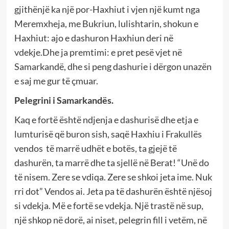
gjithënjë ka një por-Haxhiut i vjen një kumt nga
Meremxheja, me Bukriun, lulishtarin, shokun e
Haxhiut: ajo e dashuron Haxhiun deri në
vdekje.Dhe ja premtimi: e pret pesë vjet në
Samarkandë, dhe si peng dashurie i dërgon unazën
e saj me gur të çmuar.
Pelegrini i Samarkandës.
Kaq e fortë është ndjenja e dashurisë dhe etja e
lumturisë që buron sish, saqë Haxhiu i Frakullës
vendos të marrë udhët e botës, ta gjejë të
dashurën, ta marrë dhe ta sjellë në Berat! “Unë do
të nisem. Zere se vdiqa. Zere se shkoi jeta ime. Nuk
rri dot” Vendos ai. Jeta pa të dashurën është njësoj
si vdekja. Më e fortë se vdekja. Një trastë në sup,
një shkop në dorë, ai niset, pelegrin fill i vetëm, në