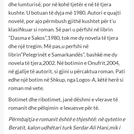
dhe lumturisë, por në kohë tjetër e në të tjera
kushte. U botuan të dyja më 1980. Autori e quajti
novelë, por ajo përmbush gjithë kushtet për t’u
klasifikuar si roman. Së pari u përfshi në librin
”Dasma e Sakos”,1980, tok me dy novela të tjera
dhe një tregim. Më pas,u perfshi në
librin”Pelegrinët e Samarkandës”, bashkë me dy
novela të tjera,2002. Në botimin e Onufrit,2004,
në gjallje të autorit, si gjini u përcaktua roman. Pati
edhe një botim në Shkup, nga Logos-A, këtë herë si
roman më vete.
Botimet dhe ribotimet, janë dëshmi e vlerave të
romanit dhe pëlqimin e lexuesve për të.
Përmbajtja e romanit është e thjeshtë: në qytetin e
Beratit, kalon udhëtari turk Serdar Ali Hani,mik i