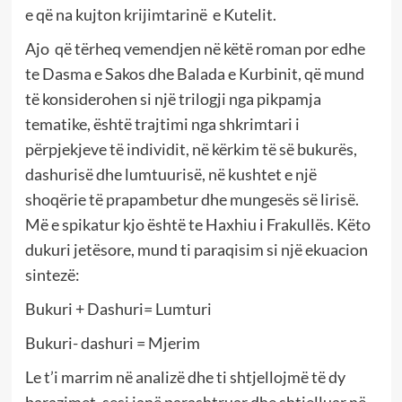
e që na kujton krijimtarinë e Kutelit.
Ajo që tërheq vemendjen në këtë roman por edhe
te Dasma e Sakos dhe Balada e Kurbinit, që mund
të konsiderohen si një trilogji nga pikpamja
tematike, është trajtimi nga shkrimtari i
përpjekjeve të individit, në kërkim të së bukurës,
dashurisë dhe lumtuurisë, në kushtet e një
shoqërie të prapambetur dhe mungesës së lirisë.
Më e spikatur kjo është te Haxhiu i Frakullës. Këto
dukuri jetësore, mund ti paraqisim si një ekuacion
sintezë:
Bukuri + Dashuri= Lumturi
Bukuri- dashuri = Mjerim
Le t’i marrim në analizë dhe ti shtjellojmë të dy
barazimet, sesi janë parashtruar dhe shtjelluar në