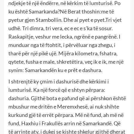
ndjekje të një ëndërre, në kërkim të lumturisë. Po
ku është Samarkanda?Në Berat thoshin:me të
pyetur gjen Stambollin. Dhe ai pyet e pyet.Tri vjet
udhë. Tri dimra, tri vera, ec e ec e s’ka të sosur.
Raskapitje, veshur me lecka, ngrënë e pangrënë. I
munduar nga të ftohtit, i përvëluar nga zhegu, i
tharë për një pikë ujë. Mijëra kilometra, fshatra,
qytete, fusha e male, shkretëtira, veç ik e ik, me një
synim: Samarkandën ku e prêt e dashura.
I shtrenjtë ky çmim i dashurisë dhe kërkimi i
lumturisë. Ka një forcë që e shtyn përpara:
dashuria. Gjithë bota e pafund që ai përshkon është
mbushur me dritën e Meremxhesë, ai nuk shihte
kurkund gjë të errët përpara. Më në fund, ah më në
fund, Haxhiu i Frakullës arrin në Samarkandë. Që
të arrinte aty, i dukej se kishte shkelur gjithë dherat