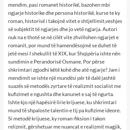
mendim, pasi romanet historikë, bazohen mbi
ngjarje historike dhe persona historikë, kurse te ky
roman, historisë i takojnë vitet e shtjellimit,veshjes
së subjektit të ngjarjes dhe jo vetë ngjarja. Autori
nuk na e thotë se në cilët vite zhvillohen ngjarjet e
romanit, por mund të hamendësojmë se duhet të
jetë mesi I shekullit të XIX, kur Shqipëria ishte nën
sundimin e Perandorisë Osmane. Por përse
shkrimtari zgjodhi këtë kohë dhe atë ngjarje? Jam i
mendimit se ishte një mundësi për të dalë jashtë
suazës së metodës zyrtare të realizmit socialist me
kufizimet e ngushta dhe kanunet e saj të ngurta.
Ishte kjo një hapësirë lirie krijuese, ku shkrimtari
mund të shpaloste talentin e tij pa kufizime ideore.
Si metodë krijuese, ky roman-fiksion i takon
relizmit, gërshetuar me nuancat e realizmit magjik,