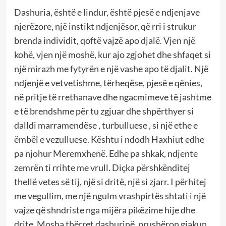
Dashuria, është e lindur, është pjesë e ndjenjave
njerëzore, një instikt ndjenjësor, që rri i strukur
brenda individit, qoftë vajzë apo djalë. Vjen një
kohë, vjen një moshë, kur ajo zgjohet dhe shfaqet si
një mirazh me fytyrën e një vashe apo të djalit. Një
ndjenjë e vetvetishme, tërheqëse, pjesë e qënies,
në pritje të rrethanave dhe ngacmimeve të jashtme
e të brendshme për tu zgjuar dhe shpërthyer si
dalldi marramendëse , turbulluese , si një ethe e
ëmbël e vezulluese. Kështu i ndodh Haxhiut edhe
pa njohur Meremxhenë. Edhe pa shkak, ndjente
zemrën ti rrihte me vrull. Diçka përshkënditej
thellë vetes së tij, një si dritë, një si zjarr. I përhitej
me vegullim, me një ngulm vrashpirtës shtati i një
vajze që shndriste nga mijëra pikëzime hije dhe
drite. Mosha thërret dashurinë, prushëron gjakun.