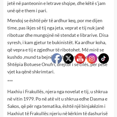
jetë në panteonin e letrave shqipe, dhe këtë s’jam
unë që e them i pari.
Mendoj se është për të ardhur keq, por me dijen
time, pas ikjes së tij nga jeta, veprat e tij nuk janë
ribotuar dhe mungojnë në stendat e librarive. Disa
syresh, i kam gjetur te bukinistët. Ka ardhur koha,
që vepra e tij e zgjedhur të ribotohet. Më mirë se
kushdo ,mund ta bejnë trashëgimtarët e tij me
Shtëpia Botuese Onufri, drejtor i së cilës, për pesë
vjet ka qënë shkrimtari.
***
Haxhiu i Frakullës, njera nga novelat e tij, u shkrua
në vitin 1979. Po në atë vit u shkrua edhe Dasma e
Sakos, që për nga tematika, është një binjakëzim i
Haxhiut të Frakullës:njeriu në kërkim të dashurisë