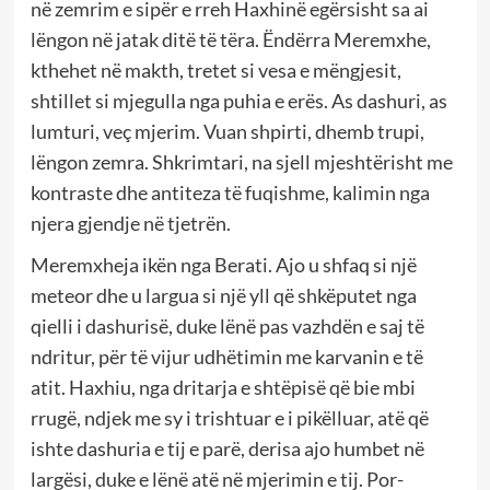
në zemrim e sipër e rreh Haxhinë egërsisht sa ai
lëngon në jatak ditë të tëra. Ëndërra Meremxhe,
kthehet në makth, tretet si vesa e mëngjesit,
shtillet si mjegulla nga puhia e erës. As dashuri, as
lumturi, veç mjerim. Vuan shpirti, dhemb trupi,
lëngon zemra. Shkrimtari, na sjell mjeshtërisht me
kontraste dhe antiteza të fuqishme, kalimin nga
njera gjendje në tjetrën.
Meremxheja ikën nga Berati. Ajo u shfaq si një
meteor dhe u largua si një yll që shkëputet nga
qielli i dashurisë, duke lënë pas vazhdën e saj të
ndritur, për të vijur udhëtimin me karvanin e të
atit. Haxhiu, nga dritarja e shtëpisë që bie mbi
rrugë, ndjek me sy i trishtuar e i pikëlluar, atë që
ishte dashuria e tij e parë, derisa ajo humbet në
largësi, duke e lënë atë në mjerimin e tij. Por-