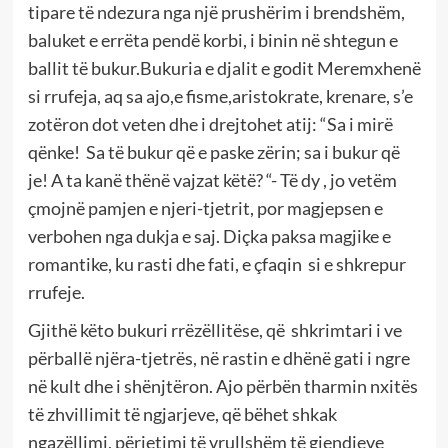
tipare të ndezura nga një prushërim i brendshëm,
baluket e errëta pendë korbi, i binin në shtegun e
ballit të bukur.Bukuria e djalit e godit Meremxhenë
si rrufeja, aq sa ajo,e fisme,aristokrate, krenare, s’e
zotëron dot veten dhe i drejtohet atij: “Sa i mirë
qënke! Sa të bukur që e paske zërin; sa i bukur që
je! A ta kanë thënë vajzat këtë? “- Të dy , jo vetëm
çmojnë pamjen e njeri-tjetrit, por magjepsen e
verbohen nga dukja e saj. Diçka paksa magjike e
romantike, ku rasti dhe fati, e çfaqin si e shkrepur
rrufeje.
Gjithë këto bukuri rrëzëllitëse, që shkrimtari i ve
përballë njëra-tjetrës, në rastin e dhënë gati i ngre
në kult dhe i shënjtëron. Ajo përbën tharmin nxitës
të zhvillimit të ngjarjeve, që bëhet shkak
ngazëllimi, përjetimi të vrullshëm të gjendjeve