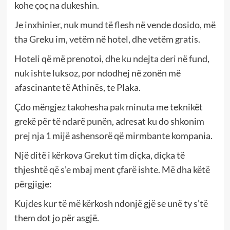
kohe çoç na dukeshin.
Je inxhinier, nuk mund të flesh në vende dosido, më
tha Greku im, vetëm në hotel, dhe vetëm gratis.
Hoteli që më prenotoi, dhe ku ndejta deri në fund,
nuk ishte luksoz, por ndodhej në zonën më
afascinante të Athinës, te Plaka.
Çdo mëngjez takohesha pak minuta me teknikët
grekë për të ndarë punën, adresat ku do shkonim
prej nja 1 mijë ashensorë që mirmbante kompania.
Një ditë i kërkova Grekut tim diçka, diçka të
thjeshtë që s’e mbaj ment çfarë ishte. Më dha këtë
përgjigje:
Kujdes kur të më kërkosh ndonjë gjë se unë ty s’të
them dot jo për asgjë.