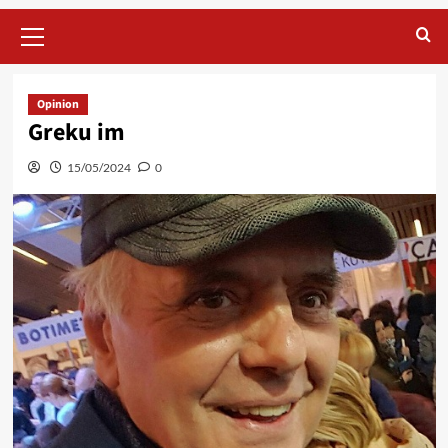
Primary
Menu
Opinion
Greku im
15/05/2024
0