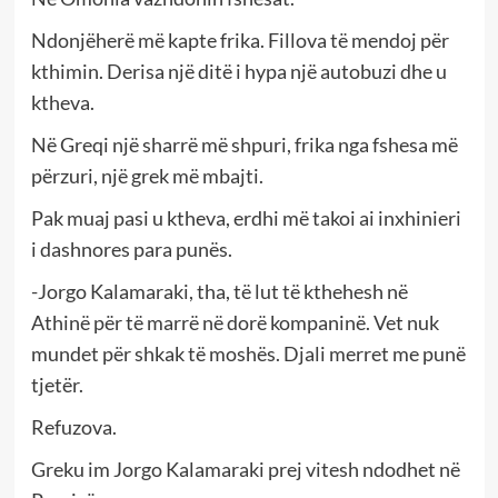
Ndonjëherë më kapte frika. Fillova të mendoj për
kthimin. Derisa një ditë i hypa një autobuzi dhe u
ktheva.
Në Greqi një sharrë më shpuri, frika nga fshesa më
përzuri, një grek më mbajti.
Pak muaj pasi u ktheva, erdhi më takoi ai inxhinieri
i dashnores para punës.
-Jorgo Kalamaraki, tha, të lut të kthehesh në
Athinë për të marrë në dorë kompaninë. Vet nuk
mundet për shkak të moshës. Djali merret me punë
tjetër.
Refuzova.
Greku im Jorgo Kalamaraki prej vitesh ndodhet në