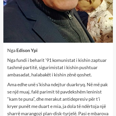
Nga
Edison Ypi
Nga fundi i beharit ’91 komunistat i kishin zaptuar
tashmë partitë, sigurimistat i kishin pushtuar
ambasadat, halabakët i kishin zënë qoshet.
Ama edhe unë s’kisha ndejtur duarkryq. Në më pak
se një muaj, falë parimit të pavdekshëm leninist
“kam te puna”, dhe merakut antidepresiv për t’i
kryer punët me duart e mia, ja dola të ndërtoja një
sharrë marangozi plan-disk-tyrjelë. Pasi e mbarova