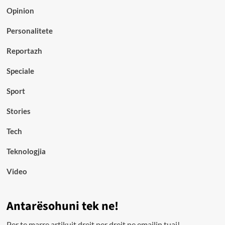
Opinion
Personalitete
Reportazh
Speciale
Sport
Stories
Tech
Teknologjia
Video
Antarësohuni tek ne!
Per te marre artikujt drejt per drejt ne emailin tuaj!