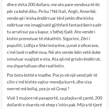
dhe e shita 200 dollaro, me ato pare vendosa të iki
për ca kohë diku. Po ku ? Në Itali, Angli, Amerikë,
vende që i kisha ëndërruar tërë jetën dhe kisha
ndërtuar me imagjinatë gjithfarë fantastikerira për
tu arratisur pa u kapur, s’bëhej fjalë. Ato vende i
kishin prenotuar të shkathtit. Sigurimi, Zëri i
popullit, Lidhja e Shkrimtarëve, çunat e oficerave,
s’më lanë rradhë mua. Në ato vende ikën vetë duke
simuluar vuajtjet e mia. Ata që më grisën ëndërrat,
ma shpartalluan dhe realitetin.
Por bota është e madhe. Pse jo në një vend për të
cilin s’më kishte vajtur mendja kurrë, dhe viza
merret më kollaj, pse jo në Greqi ?
Vizë 1 mujore në pasaportë, ca plaçka në çantë, 200
dollarët e sharrës në xhep s’ishin pak. Mijra të tjerë