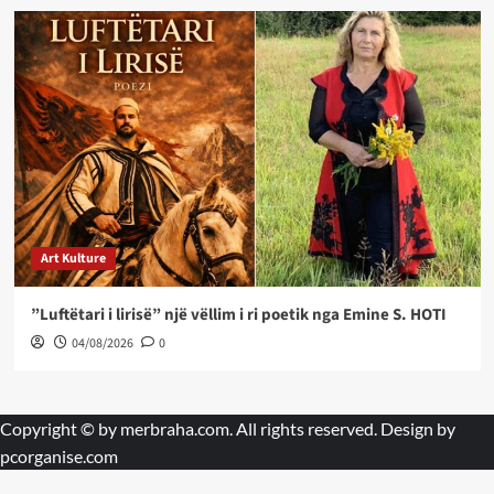
Art Kulture
”Luftëtari i lirisë” një vëllim i ri poetik nga Emine S. HOTI
04/08/2026
0
Copyright © by
merbraha.com
. All rights reserved. Design by
pcorganise.com