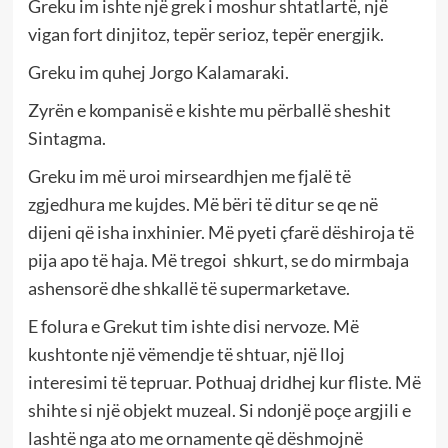
Greku im ishte një grek i moshur shtatlartë, një
vigan fort dinjitoz, tepër serioz, tepër energjik.
Greku im quhej Jorgo Kalamaraki.
Zyrën e kompanisë e kishte mu përballë sheshit
Sintagma.
Greku im më uroi mirseardhjen me fjalë të
zgjedhura me kujdes. Më bëri të ditur se qe në
dijeni që isha inxhinier. Më pyeti çfarë dëshiroja të
pija apo të haja. Më tregoi shkurt, se do mirmbaja
ashensorë dhe shkallë të supermarketave.
E folura e Grekut tim ishte disi nervoze. Më
kushtonte një vëmendje të shtuar, një lloj
interesimi të tepruar. Pothuaj dridhej kur fliste. Më
shihte si një objekt muzeal. Si ndonjë poçe argjili e
lashtë nga ato me ornamente që dëshmojnë