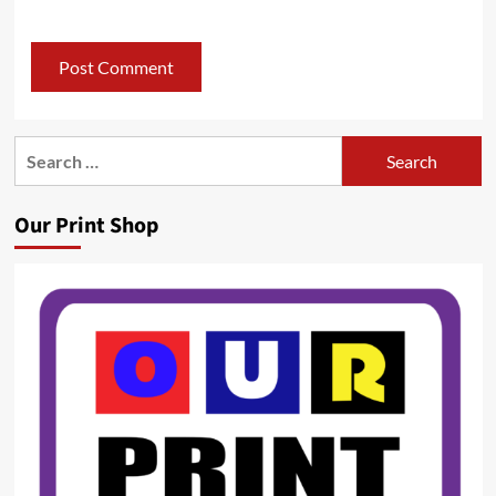
Search
for:
Our Print Shop