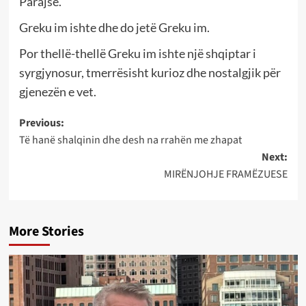
Parajsë.
Greku im ishte dhe do jetë Greku im.
Por thellë-thellë Greku im ishte një shqiptar i
syrgjynosur, tmerrësisht kurioz dhe nostalgjik për
gjenezën e vet.
Post
Previous:
Të hanë shalqinin dhe desh na rrahën me zhapat
navigation
Next:
MIRËNJOHJE FRAMËZUESE
More Stories