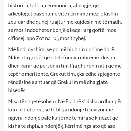
historira, luftra, ceremonira, ahengje, që
arkeologët pas shumë vite gërmime mezi e kishin
zbuluar dhe duhej ruajtur me kujdesin më të madh,
se mos i ndodhete ndonjë e keqe, larg qoftë, mos
ciflosej, apo Zot na ruj, mos thyhej.
Më lindi dyshimi se po më hidhnin dor’ më dorë.
Ndoshta grekët që u telefonova mbrëmë i kishin
dhën karar që personin tim t’ja dhuronin atij që më
tepër e meritonte, Grekut tim, çka edhe spjegonte
rëndësinë e shtuar që Greku im më dha gjatë
bisedës.
Nisa të shqetësohem. Në Eladhë s’kisha ardhur për
kurgjë tjetër veçse të bleja ndonjë televizor me
ngjyra, ndonjë palë kufje më të mira se kinezet që
kisha te shpia, a ndonjë çikërrimë nga ato që aso