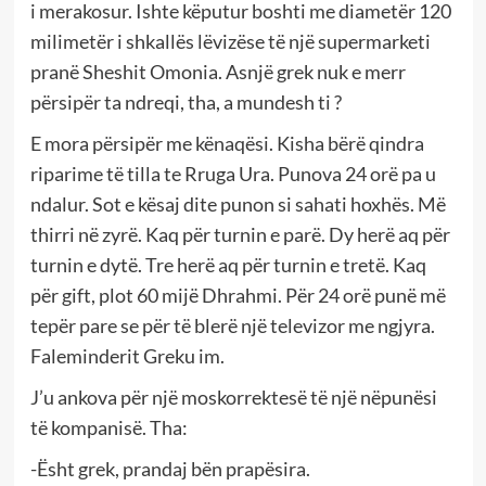
i merakosur. Ishte këputur boshti me diametër 120
milimetër i shkallës lëvizëse të një supermarketi
pranë Sheshit Omonia. Asnjë grek nuk e merr
përsipër ta ndreqi, tha, a mundesh ti ?
E mora përsipër me kënaqësi. Kisha bërë qindra
riparime të tilla te Rruga Ura. Punova 24 orë pa u
ndalur. Sot e kësaj dite punon si sahati hoxhës. Më
thirri në zyrë. Kaq për turnin e parë. Dy herë aq për
turnin e dytë. Tre herë aq për turnin e tretë. Kaq
për gift, plot 60 mijë Dhrahmi. Për 24 orë punë më
tepër pare se për të blerë një televizor me ngjyra.
Faleminderit Greku im.
J’u ankova për një moskorrektesë të një nëpunësi
të kompanisë. Tha:
-Ësht grek, prandaj bën prapësira.