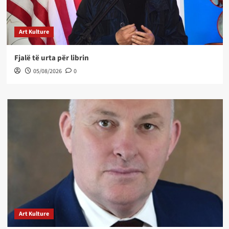
Art Kulture
Fjalë të urta për librin
05/08/2026
0
Art Kulture