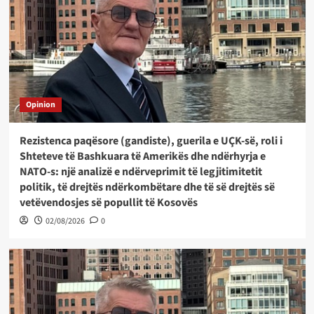
Opinion
Rezistenca paqësore (gandiste), guerila e UÇK-së, roli i
Shteteve të Bashkuara të Amerikës dhe ndërhyrja e
NATO-s: një analizë e ndërveprimit të legjitimitetit
politik, të drejtës ndërkombëtare dhe të së drejtës së
vetëvendosjes së popullit të Kosovës
02/08/2026
0