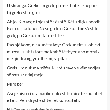
U shtanga. Greku im grek, po më thotë se nëpunsi i
tij grek është grek.
Ah jo. Kjo veç e thjeshtë s’është. Këtu diçka ndodh.
Këtu diçka luhet. Nëse greku i Grekut tim s’është
grek, po Greku im çfarë është ?
Pas një kohe, nisa unë ta kqyr Grekun tim si objekt
muzeal, si shtatore me krahë të thyer, apo mozaik
me qindra ngjyra dhe mijra pllaka.
Greku im nuk ma rrëfeu kurrë arsyen e vëmendjes
së shtuar ndaj meje.
Mirë bëri.
Asnjë histori dramatike nuk është mirë të zbulohet
e tëra. Përndryshe shterret kurioziteti.
Në Omonia vazhdonin fshesat.