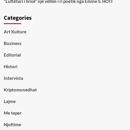
”Luftëtari i lirisë” një vëllim i ri poetik nga Emine S. HOTI
Categories
Art Kulture
Business
Editorial
Histori
Intervista
Kriptomonedhat
Lajme
Me teper
Njoftime