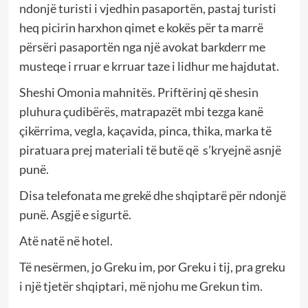
ndonjë turisti i vjedhin pasaportën, pastaj turisti
heq picirin harxhon qimet e kokës për ta marrë
përsëri pasaportën nga një avokat barkderr me
musteqe i rruar e krruar taze i lidhur me hajdutat.
Sheshi Omonia mahnitës. Priftërinj që shesin
pluhura çudibërës, matrapazët mbi tezga kanë
çikërrima, vegla, kaçavida, pinca, thika, marka të
piratuara prej materiali të butë që s’kryejnë asnjë
punë.
Disa telefonata me grekë dhe shqiptarë për ndonjë
punë. Asgjë e sigurtë.
Atë natë në hotel.
Të nesërmen, jo Greku im, por Greku i tij, pra greku
i një tjetër shqiptari, më njohu me Grekun tim.