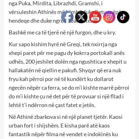
nga Puka, Mirdita, Librazhdi, Gramshi, i
vërsuleshin Athinës më këmbë duke fjetur nëpër
hendeqe dhe duke ngrënë barishte.
Bashkë me ca të tjerë në një furgon, dhe u kry.
Kur sapo kishim hyrë në Greqi, tek nxirrja nga
xhepi paret për me pagu dy kokrra portokall anës
udhës, 200 jeshilet dolën nga ngushtica e xhepit u
hallakatën në qiellin e pakufi. Shyqyr që era nuk
fryu kah përroi por në të kundërt ku dollarot
ngecën nëpër ca ferra, se do m’i kishte marrë përroi
do m’i kishte çu në det për të provuar si një fllad i
lehtë t’i ndërron në çast fatet e jetës.
Në Athinë zbarkova si në një planet tjetër. Kaosi
urban fort i shijshëm. E kisha parë atë kaos
fantastik nëpër filma në vendet e indokinës ku