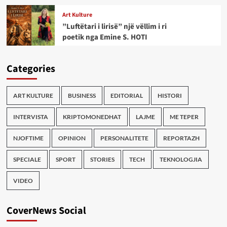
Art Kulture
”Luftëtari i lirisë” një vëllim i ri
poetik nga Emine S. HOTI
Categories
ART KULTURE
BUSINESS
EDITORIAL
HISTORI
INTERVISTA
KRIPTOMONEDHAT
LAJME
ME TEPER
NJOFTIME
OPINION
PERSONALITETE
REPORTAZH
SPECIALE
SPORT
STORIES
TECH
TEKNOLOGJIA
VIDEO
CoverNews Social