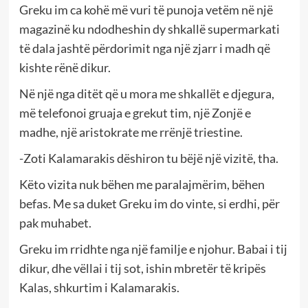
Greku im ca kohë më vuri të punoja vetëm në një
magazinë ku ndodheshin dy shkallë supermarkati
të dala jashtë përdorimit nga një zjarr i madh që
kishte rënë dikur.
Në një nga ditët që u mora me shkallët e djegura,
më telefonoi gruaja e grekut tim, një Zonjë e
madhe, një aristokrate me rrënjë triestine.
-Zoti Kalamarakis dëshiron tu bëjë një vizitë, tha.
Këto vizita nuk bëhen me paralajmërim, bëhen
befas. Me sa duket Greku im do vinte, si erdhi, për
pak muhabet.
Greku im rridhte nga një familje e njohur. Babai i tij
dikur, dhe vëllai i tij sot, ishin mbretër të kripës
Kalas, shkurtim i Kalamarakis.