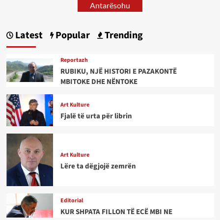
Antarësohu
Latest
Popular
Trending
Reportazh
RUBIKU, NJË HISTORI E PAZAKONTË
MBITOKE DHE NËNTOKE
Art Kulture
Fjalë të urta për librin
Art Kulture
Lëre ta dëgjojë zemrën
Editorial
KUR SHPATA FILLON TË ECË MBI NE