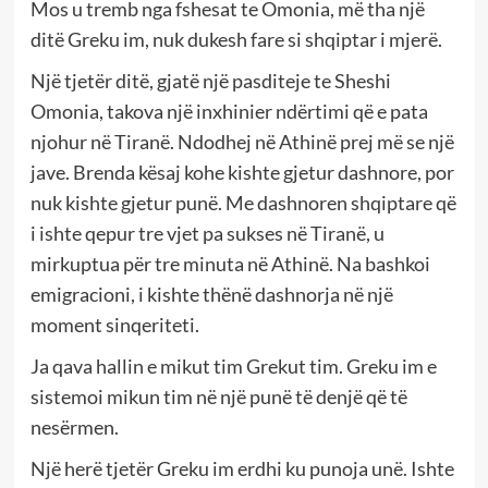
Mos u tremb nga fshesat te Omonia, më tha një
ditë Greku im, nuk dukesh fare si shqiptar i mjerë.
Një tjetër ditë, gjatë një pasditeje te Sheshi
Omonia, takova një inxhinier ndërtimi që e pata
njohur në Tiranë. Ndodhej në Athinë prej më se një
jave. Brenda kësaj kohe kishte gjetur dashnore, por
nuk kishte gjetur punë. Me dashnoren shqiptare që
i ishte qepur tre vjet pa sukses në Tiranë, u
mirkuptua për tre minuta në Athinë. Na bashkoi
emigracioni, i kishte thënë dashnorja në një
moment sinqeriteti.
Ja qava hallin e mikut tim Grekut tim. Greku im e
sistemoi mikun tim në një punë të denjë që të
nesërmen.
Një herë tjetër Greku im erdhi ku punoja unë. Ishte