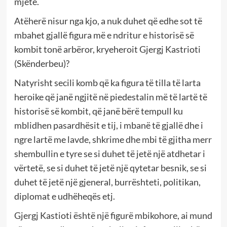
mjete.
Atëherë nisur nga kjo, a nuk duhet që edhe sot të
mbahet gjallë figura më e ndritur e historisë së
kombit tonë arbëror, kryeheroit Gjergj Kastrioti
(Skënderbeu)?
Natyrisht secili komb që ka figura të tilla të larta
heroike që janë ngjitë në piedestalin më të lartë të
historisë së kombit, që janë bërë tempull ku
mblidhen pasardhësit e tij, i mbanë të gjallë dhe i
ngre lartë me lavde, shkrime dhe mbi të gjitha merr
shembullin e tyre se si duhet të jetë një atdhetar i
vërtetë, se si duhet të jetë një qytetar besnik, se si
duhet të jetë një gjeneral, burrështeti, politikan,
diplomat e udhëheqës etj.
Gjergj Kastioti është një figurë mbikohore, ai mund