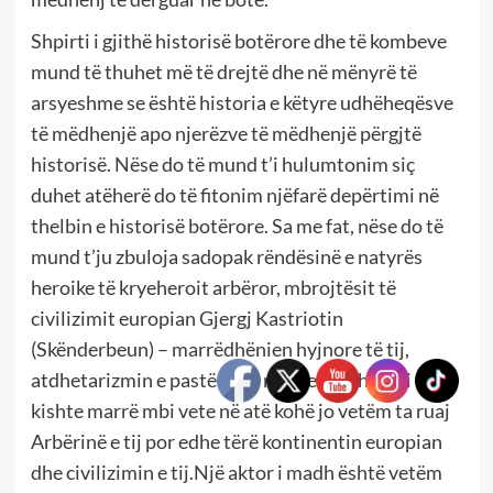
Shpirti i gjithë historisë botërore dhe të kombeve
mund të thuhet më të drejtë dhe në mënyrë të
arsyeshme se është historia e këtyre udhëheqësve
të mëdhenjë apo njerëzve të mëdhenjë përgjtë
historisë. Nëse do të mund t’i hulumtonim siç
duhet atëherë do të fitonim njëfarë depërtimi në
thelbin e historisë botërore. Sa me fat, nëse do të
mund t’ju zbuloja sadopak rëndësinë e natyrës
heroike të kryeheroit arbëror, mbrojtësit të
civilizimit europian Gjergj Kastriotin
(Skënderbeun) – marrëdhënien hyjnore të tij,
atdhetarizmin e pastër dhe rolin e madh që ai
kishte marrë mbi vete në atë kohë jo vetëm ta ruaj
Arbërinë e tij por edhe tërë kontinentin europian
dhe civilizimin e tij.Një aktor i madh është vetëm