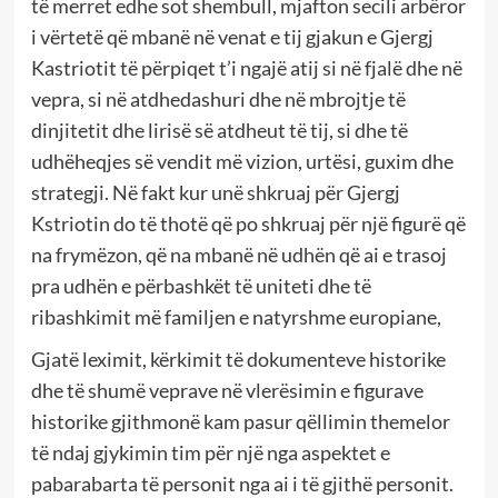
të merret edhe sot shembull, mjafton secili arbëror
i vërtetë që mbanë në venat e tij gjakun e Gjergj
Kastriotit të përpiqet t’i ngajë atij si në fjalë dhe në
vepra, si në atdhedashuri dhe në mbrojtje të
dinjitetit dhe lirisë së atdheut të tij, si dhe të
udhëheqjes së vendit më vizion, urtësi, guxim dhe
strategji. Në fakt kur unë shkruaj për Gjergj
Kstriotin do të thotë që po shkruaj për një figurë që
na frymëzon, që na mbanë në udhën që ai e trasoj
pra udhën e përbashkët të uniteti dhe të
ribashkimit më familjen e natyrshme europiane,
Gjatë leximit, kërkimit të dokumenteve historike
dhe të shumë veprave në vlerësimin e figurave
historike gjithmonë kam pasur qëllimin themelor
të ndaj gjykimin tim për një nga aspektet e
pabarabarta të personit nga ai i të gjithë personit.