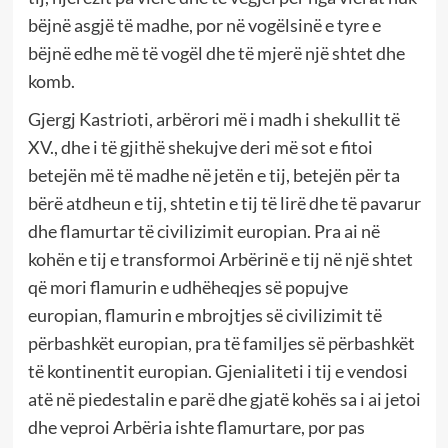
bëjnë asgjë të madhe, por në vogëlsinë e tyre e
bëjnë edhe më të vogël dhe të mjerë një shtet dhe
komb.
Gjergj Kastrioti, arbërori më i madh i shekullit të
XV., dhe i të gjithë shekujve deri më sot e fitoi
betejën më të madhe në jetën e tij, betejën për ta
bërë atdheun e tij, shtetin e tij të lirë dhe të pavarur
dhe flamurtar të civilizimit europian. Pra ai në
kohën e tij e transformoi Arbërinë e tij në një shtet
që mori flamurin e udhëheqjes së popujve
europian, flamurin e mbrojtjes së civilizimit të
përbashkët europian, pra të familjes së përbashkët
të kontinentit europian. Gjenialiteti i tij e vendosi
atë në piedestalin e parë dhe gjatë kohës sa i ai jetoi
dhe veproi Arbëria ishte flamurtare, por pas