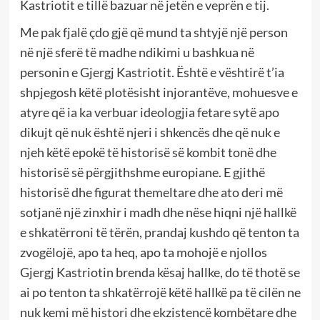
Kastriotit e tillë bazuar në jetën e veprën e tij.
Me pak fjalë çdo gjë që mund ta shtyjë një person
në një sferë të madhe ndikimi u bashkua në
personin e Gjergj Kastriotit. Është e vështirë t’ia
shpjegosh këtë plotësisht injorantëve, mohuesve e
atyre që ia ka verbuar ideologjia fetare sytë apo
dikujt që nuk është njeri i shkencës dhe që nuk e
njeh këtë epokë të historisë së kombit tonë dhe
historisë së përgjithshme europiane. E gjithë
historisë dhe figurat themeltare dhe ato deri më
sotjanë një zinxhir i madh dhe nëse hiqni një hallkë
e shkatërroni të tërën, prandaj kushdo që tenton ta
zvogëlojë, apo ta heq, apo ta mohojë e njollos
Gjergj Kastriotin brenda kësaj hallke, do të thotë se
ai po tenton ta shkatërrojë këtë hallkë pa të cilën ne
nuk kemi më histori dhe ekzistencë kombëtare dhe