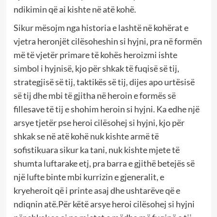
ndikimin që ai kishte në atë kohë.
Sikur mësojm nga historia e lashtë në kohërat e
vjetra heronjët cilësoheshin si hyjni, pra në formën
më të vjetër primare të kohës heroizmi ishte
simbol i hyjnisë, kjo për shkak të fuqisë së tij,
strategjisë së tij, taktikës së tij, dijes apo urtësisë
së tij dhe mbi të gjitha në heroin e formës së
fillesave të tij e shohim heroin si hyjni. Ka edhe një
arsye tjetër pse heroi cilësohej si hyjni, kjo për
shkak se në atë kohë nuk kishte armë të
sofistikuara sikur ka tani, nuk kishte mjete të
shumta luftarake etj, pra barra e gjithë betejës së
një lufte binte mbi kurrizin e gjeneralit, e
kryeheroit që i printe asaj dhe ushtarëve që e
ndiqnin atë.Për këtë arsye heroi cilësohej si hyjni