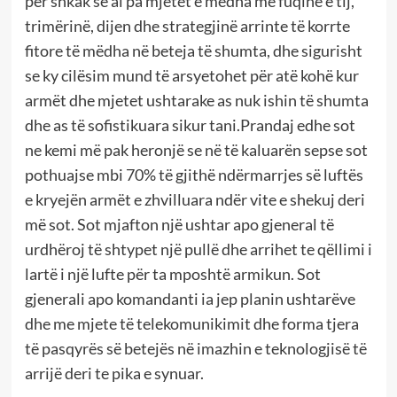
për shkak se ai pa mjetet e mëdha më fuqinë e tij,
trimërinë, dijen dhe strategjinë arrinte të korrte
fitore të mëdha në beteja të shumta, dhe sigurisht
se ky cilësim mund të arsyetohet për atë kohë kur
armët dhe mjetet ushtarake as nuk ishin të shumta
dhe as të sofistikuara sikur tani.Prandaj edhe sot
ne kemi më pak heronjë se në të kaluarën sepse sot
pothuajse mbi 70% të gjithë ndërmarrjes së luftës
e kryejën armët e zhvilluara ndër vite e shekuj deri
më sot. Sot mjafton një ushtar apo gjeneral të
urdhëroj të shtypet një pullë dhe arrihet te qëllimi i
lartë i një lufte për ta mposhtë armikun. Sot
gjenerali apo komandanti ia jep planin ushtarëve
dhe me mjete të telekomunikimit dhe forma tjera
të pasqyrës së betejës në imazhin e teknologjisë të
arrijë deri te pika e synuar.