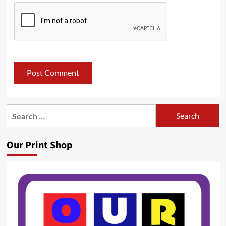
Search
for:
Our Print Shop