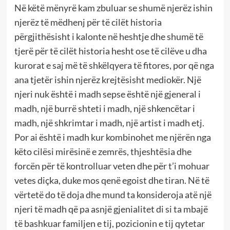
Në këtë mënyrë kam zbuluar se shumë njerëz ishin
njerëz të mëdhenj për të cilët historia
përgjithësisht i kalonte në heshtje dhe shumë të
tjerë për të cilët historia hesht ose të cilëve u dha
kurorat e saj më të shkëlqyera të fitores, por që nga
ana tjetër ishin njerëz krejtësisht mediokër. Një
njeri nuk është i madh sepse është një gjeneral i
madh, një burrë shteti i madh, një shkencëtar i
madh, një shkrimtar i madh, një artist i madh etj.
Por ai është i madh kur kombinohet me njërën nga
këto cilësi mirësinë e zemrës, thjeshtësia dhe
forcën për të kontrolluar veten dhe për t’i mohuar
vetes diçka, duke mos qenë egoist dhe tiran. Në të
vërtetë do të doja dhe mund ta konsideroja atë një
njeri të madh që pa asnjë gjenialitet di si ta mbajë
të bashkuar familjen e tij, pozicionin e tij qytetar