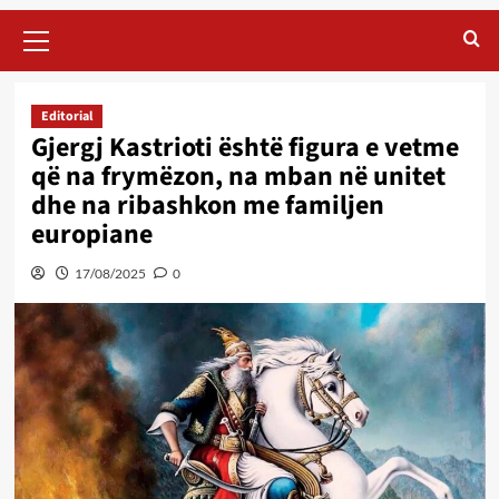
Primary
Menu
Editorial
Gjergj Kastrioti është figura e vetme
që na frymëzon, na mban në unitet
dhe na ribashkon me familjen
europiane
17/08/2025
0