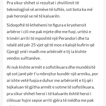
Pra sikur shihet si rezultat i zhvillimit të
teknologjisë së armëve të luftës, sot bota ka më
pak heronjë se në të kaluarën.
Sidoqoftë të kthehemi te figura e kryeheroit
arbëror i cili me pak mjete dhe me fuqi, urtësi e
trimëri arriti të mposhtë një Perandori dhe ta
ndalë atë për 25 vjet që të mos e kalojë kufirin që
Gjergji ynë i madh me arbëroët e tij ia kishte
vendos sulltanëve.
Ai nuk kishte armët e sofistikuara dhe mundësitë
që sot janë për t’u mbrojtur kundër një armiku, por
ai ishte vetë fuqia e duhur me arbërorët e tij që i
tejkaluan të gjitha armët e sotme të sofistikuara,
pra sikur shihet heroi i të kaluarës është heroi i
cilësuar hyjni sepse arriti gjëra të mëdha me pak