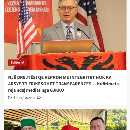
Editorial
NJË DREJTËSI QË VEPRON ME INTEGRITET NUK KA
ARSYE T’I FRIKËSOHET TRANSPARENCËS — Kufizimet e
reja ndaj medias nga GJKKO
07/08/2026
0