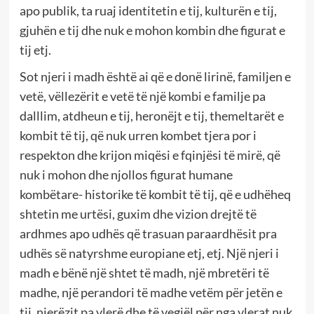
apo publik, ta ruaj identitetin e tij, kulturën e tij,
gjuhën e tij dhe nuk e mohon kombin dhe figurat e
tij etj.
Sot njeri i madh është ai që e donë lirinë, familjen e
vetë, vëllezërit e vetë të një kombi e familje pa
dalllim, atdheun e tij, heronëjt e tij, themeltarët e
kombit të tij, që nuk urren kombet tjera por i
respekton dhe krijon miqësi e fqinjësi të mirë, që
nuk i mohon dhe njollos figurat humane
kombëtare- historike të kombit të tij, që e udhëheq
shtetin me urtësi, guxim dhe vizion drejtë të
ardhmes apo udhës që trasuan paraardhësit pra
udhës së natyrshme europiane etj, etj. Një njeri i
madh e bënë një shtet të madh, një mbretëri të
madhe, një perandori të madhe vetëm për jetën e
tij, njerëzit pa vlerë dhe të vegjël për nga vlerat nuk