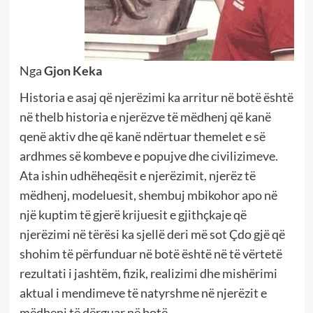
Nga
Gjon Keka
Historia e asaj që njerëzimi ka arritur në botë është
në thelb historia e njerëzve të mëdhenj që kanë
qenë aktiv dhe që kanë ndërtuar themelet e së
ardhmes së kombeve e popujve dhe civilizimeve.
Ata ishin udhëheqësit e njerëzimit, njerëz të
mëdhenj, modeluesit, shembuj mbikohor apo në
një kuptim të gjerë krijuesit e gjithçkaje që
njerëzimi në tërësi ka sjellë deri më sot Çdo gjë që
shohim të përfunduar në botë është në të vërtetë
rezultati i jashtëm, fizik, realizimi dhe mishërimi
aktual i mendimeve të natyrshme në njerëzit e
mëdhenj të dërguar në botë.