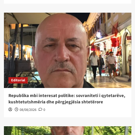
Editorial
Republika mbi interesat politike: sovraniteti i qytetarëve,
kushtetutshmëria dhe përgjegjësia shtetërore
08/08/2026
0