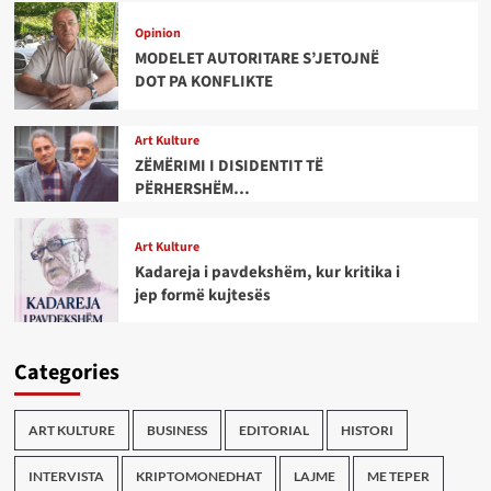
Opinion
MODELET AUTORITARE S’JETOJNË
DOT PA KONFLIKTE
Art Kulture
ZËMËRIMI I DISIDENTIT TË
PËRHERSHËM…
Art Kulture
Kadareja i pavdekshëm, kur kritika i
jep formë kujtesës
Categories
ART KULTURE
BUSINESS
EDITORIAL
HISTORI
INTERVISTA
KRIPTOMONEDHAT
LAJME
ME TEPER