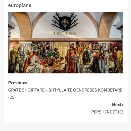
europiane.
Post
Previous:
GRATË SHQIPTARE – SHTYLLA TË QËNDRESËS KOMBËTARE
navigation
(25)
Next:
PËRSHËNDETJE!