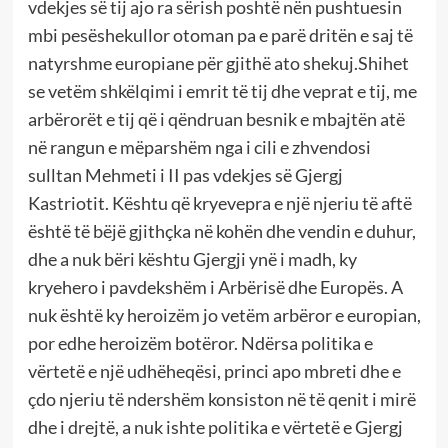
vdekjes së tij ajo ra sërish poshtë nën pushtuesin
mbi pesëshekullor otoman pa e parë dritën e saj të
natyrshme europiane për gjithë ato shekuj.Shihet
se vetëm shkëlqimi i emrit të tij dhe veprat e tij, me
arbërorët e tij që i qëndruan besnik e mbajtën atë
në rangun e mëparshëm nga i cili e zhvendosi
sulltan Mehmeti i II pas vdekjes së Gjergj
Kastriotit. Kështu që kryevepra e një njeriu të aftë
është të bëjë gjithçka në kohën dhe vendin e duhur,
dhe a nuk bëri kështu Gjergji ynë i madh, ky
kryehero i pavdekshëm i Arbërisë dhe Europës. A
nuk është ky heroizëm jo vetëm arbëror e europian,
por edhe heroizëm botëror. Ndërsa politika e
vërtetë e një udhëheqësi, princi apo mbreti dhe e
çdo njeriu të ndershëm konsiston në të qenit i mirë
dhe i drejtë, a nuk ishte politika e vërtetë e Gjergj