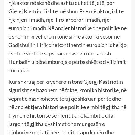
një aktor në skenë dhe ashtu duhet të jetë, por
Gjergj Kastrioti ishte më shumë se një aktor, ishte
një njeri i madh, një iliro-arbëror i madh, një
europian i madh.Në analet historike dhe politike ne
e shohim kryeheroin tonë si një aktor kryesor në
Gadishullin Ilirik dhe kontinentin europian, dhe kjo
është e vërtetë sepse ai sëbashku me Janosh
Huniadin u bënë mburoja e përbashkët e civilizimit
europian.
Kur shkruaj për kryeheroin tonë Gjergj Kastriotin
sigurisht se bazohem në fakte, kronika historike, në
veprat e bashkohësve të tij që shkruan për të dhe
në analet tjera historike e politike e mbi të gjitha në
frymën e historisë së njeriut dhe kombit e cila i
largon të gjitha dyshimet dhe mungesën e
njohurive mbi atë personalitet apo kohën dhe