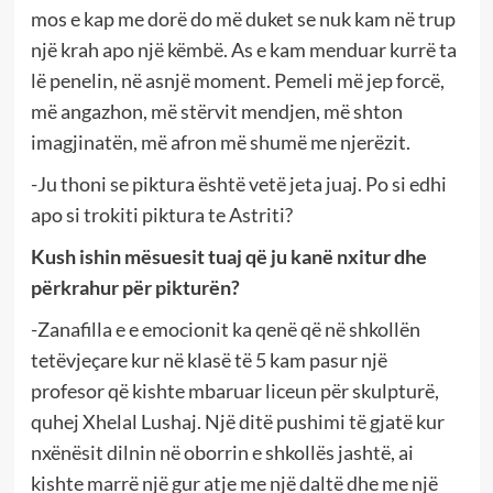
mos e kap me dorë do më duket se nuk kam në trup
një krah apo një këmbë. As e kam menduar kurrë ta
lë penelin, në asnjë moment. Pemeli më jep forcë,
më angazhon, më stërvit mendjen, më shton
imagjinatën, më afron më shumë me njerëzit.
-Ju thoni se piktura është vetë jeta juaj. Po si edhi
apo si trokiti piktura te Astriti?
Kush ishin mësuesit tuaj që ju kanë nxitur dhe
përkrahur për pikturën?
-Zanafilla e e emocionit ka qenë që në shkollën
tetëvjeçare kur në klasë të 5 kam pasur një
profesor që kishte mbaruar liceun për skulpturë,
quhej Xhelal Lushaj. Një ditë pushimi të gjatë kur
nxënësit dilnin në oborrin e shkollës jashtë, ai
kishte marrë një gur atje me një daltë dhe me një