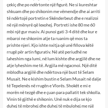
çekiç dhe po ndërtonte një figurë. Ne si kureshtar
shkuam dhe po shikonim me vëmendje dhe ai arriti
të ndërtojë portretin e Skënderbeut dhe e realizoi
në një mënyrë që lexohej. Portreti ishe 80 me 60
mbi një gur masiv. Ai punoi gati 3-4 ditë dhe kur e
mbaroi ne shkonim atje ta ruanim që mos ta
prishte njeri. Kjo ishte nxitja që unë fillova këtë
rrugë për artin figurativ. Në atë periudhë ne
laheshim nga lumi, në lum kishte dhe argjilë dhe ne
atje lyheshim me të. Argjila më ngacmoi. Një ditë
mblodha argjilë dhe ndërtova një bust të Selam
Musait. Ne e kishim bustin e Selam Musait në dalje
të Tepelenës në rrugën e Vlorës. Shokët e mi e
morën në tezgë dhe e çuan para pallatit tek shkolla.
Vinin të gjithë e shikonin. Unë nuk e dija se kjo
duhej të mbrohej dhe duhej të mbulohej me një