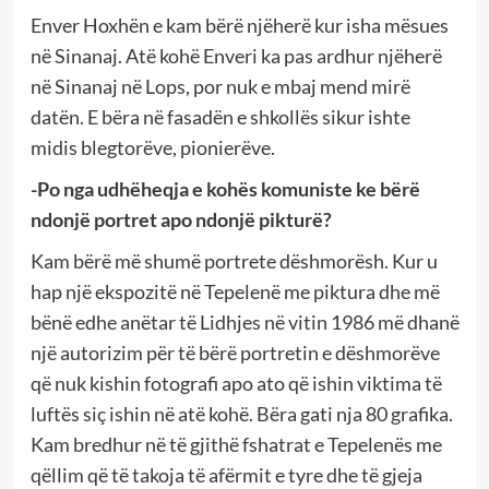
Enver Hoxhën e kam bërë njëherë kur isha mësues
në Sinanaj. Atë kohë Enveri ka pas ardhur njëherë
në Sinanaj në Lops, por nuk e mbaj mend mirë
datën. E bëra në fasadën e shkollës sikur ishte
midis blegtorëve, pionierëve.
-Po nga udhëheqja e kohës komuniste ke bërë
ndonjë portret apo ndonjë pikturë?
Kam bërë më shumë portrete dëshmorësh. Kur u
hap një ekspozitë në Tepelenë me piktura dhe më
bënë edhe anëtar të Lidhjes në vitin 1986 më dhanë
një autorizim për të bërë portretin e dëshmorëve
që nuk kishin fotografi apo ato që ishin viktima të
luftës siç ishin në atë kohë. Bëra gati nja 80 grafika.
Kam bredhur në të gjithë fshatrat e Tepelenës me
qëllim që të takoja të afërmit e tyre dhe të gjeja