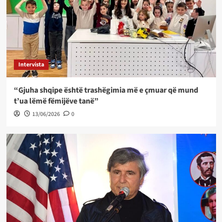
Intervista
“Gjuha shqipe është trashëgimia më e çmuar që mund
t’ua lëmë fëmijëve tanë”
13/06/2026
0