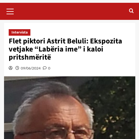
Primary
Menu
Intervista
Flet piktori Astrit Beluli: Ekspozita
vetjake “Labëria ime” i kaloi
pritshmëritë
09/06/2024
0