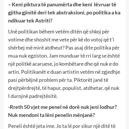
– Keni piktura të panumërta dhe keni lëvruar të
gjitha gjinitë deri tek abstraksioni, po politika a ka
ndikuar tek Astriti?
Unë politikan bëhem vetëm ditën që shkoj për
votime dhe shoshit me vete për kë do votoj që t’i
shërbej më mirë atdheut? Pas asaj dite politika për
mua nuk egziston. Jam munduar të rri larg se është
një politkë acaruese, jo kombëtare dhe që nuk e do
artin. Politikanët e duan artistin vetëm në zgjedhje
pasi përbëjnë problem për ta. Piktorët janë të
drejtpërdrejtë, të hapur, populist, atdhetar, që nuk
I durojnë padrejtësitë.
-Rreth 50 vjet me penel në dorë nuk jeni lodhur?
Nuk mendoni ta lëni penelin mënjanë?
Peneli është jeta ime. Jo ta lë por sikur një ditë të