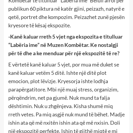
Kombëtar të titulluar “Labëria ime” Beluli afroi për
publikun 60 piktura në katër gjini, peizazh, natyrë e
qetë, portret dhe kompozim. Peizazhet zunë pjesën
kryesore të kësaj ekspozite.
-Kanë kaluar rreth 5 vjet nga ekspozita e titulluar
“Labëria ime” në Muzen Kombëtar. Ke nostalgji
për të dhe a ke menduar për një ekspozitë të re?
E vërtetë kanë kaluar 5 vjet, por mua më duket se
kanë kaluar vetëm 5 ditë. Ishte një ditë plot
emocion, plot lëvizje. Kryesorja ishte lodhja
parapërgatitore. Mbi një muaj stress, organizim,
përqëndrim, net pa gjumë. Nuk mund ta falja
dështimin. Nuk u zhgënjeva. Kisha shumë miq
rreth vetes. Pa miq asgjë nuk mund të bëhet. Madje
ishin ata që më nxitën ishin ata që më nxisin. Doli
një ekspozitë perfekte. Ishin të gjithë miqtë e mi