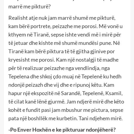
marrë me pikturë?
Realisht atje nuk jam marrë shumë me pikturë,
kam bërë portrete, peizazhe me porosi. Më vonë u
kthyem në Tiranë, sepse ishte vendi më i mirë për
të jetuar dhe kishte më shumë mundësi pune. Në
Tiranë kam bërë piktura të të gjitha gjinive por
kryesisht me porosi. Kam një nostalgji të madhe
për të realizuar peizazhe nga vendlindja, nga
Tepelena dhe shkoj çdo muaj në Tepelenë ku hedh
ndonjë peizazh dhe vij dhe e ripunoj këtu. Kam
hapur një ekspozitë në Sarandë, Tepelenë, Ksamil,
të cilat kanë lënë gjurmë. Jam ndjerë mirë dhe këto
kohët e fundit pasi jam mbushur me pictura, sepse
pata një boshllëk me kurbetin. Tani ndjehem mirë.
-Po Enver Hoxhën e ke pikturuar ndonjëherë?