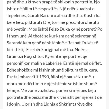
panë dhe u kthyen prapë të shikonin portretin, kjo
ishte në fillim të ekspozitës. Një ndër kuadrot e
Tepelenës, Gurali Bardhi u afrua dhe tha: Kush i ka
bërë këto pikturat? Drejtori më prezantoi dhe ata
më pyetën: Mos është Fejzo Duka ky në portret? Po
i them unë. Ai thotë se kur kam qenë sekretar në
Sarandë kam qenë në shtëpinë e Resbat Dukës të
birit të tij. E ke bërë origjinal më tha. Ndërsa
Gramozi Ruçi shtoi: Ky është një portret që
personifikon malin e Labërisë. Është një mal që flet.
Edhe shokët e mi kishin shumë piktura të bukura.
Pastaj mbas vitit 1990, filloi një pauzë ku unë u
mora me ndërtimin e një shtëpie se ishim shumë
fëmijë. Më vonë vazhdova punën si mësues bëja
portrete dhe peizazhe dhe kryesisht për njerëzit që
i donin. U prish dhe Lidhja e Shkrimtarëve dhe