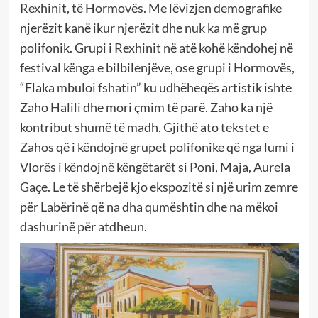
Rexhinit, të Hormovës. Me lëvizjen demografike
njerëzit kanë ikur njerëzit dhe nuk ka më grup
polifonik. Grupi i Rexhinit në atë kohë këndohej në
festival kënga e bilbilenjëve, ose grupi i Hormovës,
“Flaka mbuloi fshatin” ku udhëheqës artistik ishte
Zaho Halili dhe mori çmim të parë. Zaho ka një
kontribut shumë të madh. Gjithë ato tekstet e
Zahos që i këndojnë grupet polifonike që nga lumi i
Vlorës i këndojnë këngëtarët si Poni, Maja, Aurela
Gaçe. Le të shërbejë kjo ekspozitë si një urim zemre
për Labërinë që na dha qumështin dhe na mëkoi
dashurinë për atdheun.