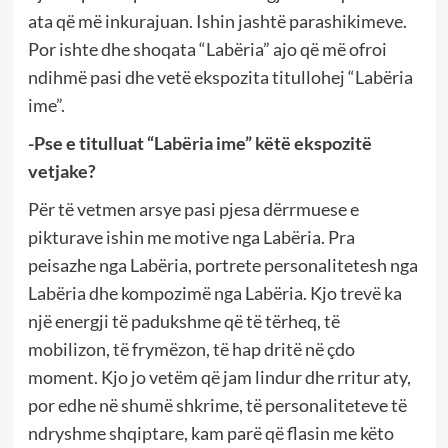
ata që më inkurajuan. Ishin jashtë parashikimeve.
Por ishte dhe shoqata “Labëria” ajo që më ofroi
ndihmë pasi dhe vetë ekspozita titullohej “Labëria
ime”.
-Pse e titulluat “Labëria ime” këtë ekspozitë
vetjake?
Për të vetmen arsye pasi pjesa dërrmuese e
pikturave ishin me motive nga Labëria. Pra
peisazhe nga Labëria, portrete personalitetesh nga
Labëria dhe kompozimë nga Labëria. Kjo trevë ka
një energji të padukshme që të tërheq, të
mobilizon, të frymëzon, të hap dritë në çdo
moment. Kjo jo vetëm që jam lindur dhe rritur aty,
por edhe në shumë shkrime, të personaliteteve të
ndryshme shqiptare, kam parë që flasin me këto