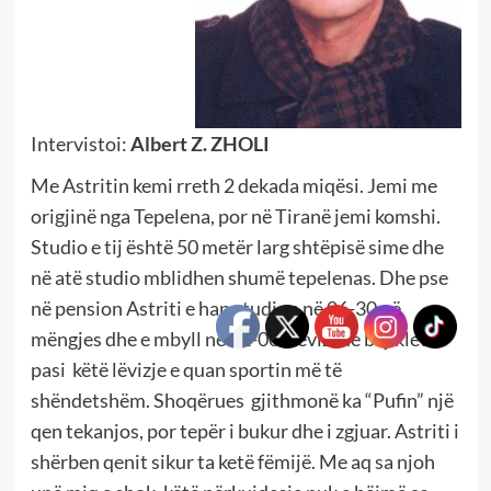
Intervistoi:
Albert Z. ZHOLI
Me Astritin kemi rreth 2 dekada miqësi. Jemi me
origjinë nga Tepelena, por në Tiranë jemi komshi.
Studio e tij është 50 metër larg shtëpisë sime dhe
në atë studio mblidhen shumë tepelenas. Dhe pse
në pension Astriti e hap studion në 06-30 në
mëngjes dhe e mbyll në 22-00. Lëviz me biçikletë
pasi këtë lëvizje e quan sportin më të
shëndetshëm. Shoqërues gjithmonë ka “Pufin” një
qen tekanjos, por tepër i bukur dhe i zgjuar. Astriti i
shërben qenit sikur ta ketë fëmijë. Me aq sa njoh