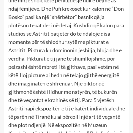
unë miq e shok, këtë përkujdesje nuk e bëjmë as
ndaj fëmijëve. Dhe Pufi krekoset kur kalon në “Don
Bosko” pasi ka një “shërbëtor” besnik që ja
plotëson tekat deri në detaj. Kushdio që kalon para
studios së Astritit patjetër do të ndalojë disa
momente për të shlodhur sytë me pikturat e
Astritit. Piktura ku dominonin jeshilja, bluja dhe e
verdha. Pikturat e tij janë të shumllojshme, por
peizashi është mbreti i të gjithave, pasi vetëm në
këtë lloj picture ai hedh në telajo gjithë energjitë
dhe imagjinatën e shfrenuar. Një piktor që
gjithmonë është i lidhur me natyrën, të bukurën
dhe të veçantat e krahinës së tij. Para 5 vjetësh
Astriti hapi ekspozitën e tij e katërt individuale dhe
të parën në Tiranë ku ai përcolli një art të veçantë
dhe plot ndjenjë. Në ekspozitën në Muzeun