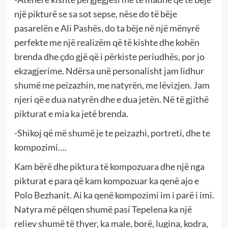
një pikturë se sa sot sepse, nëse do të bëje
pasarelën e Ali Pashës, do ta bëje në një mënyrë
perfekte me një realizëm që të kishte dhe kohën
brenda dhe çdo gjë që i përkiste periudhës, por jo
ekzagjerime. Ndërsa unë personalisht jam lidhur
shumë me peizazhin, me natyrën, me lëvizjen. Jam
njeri që e dua natyrën dhe e dua jetën. Në të gjithë
pikturat e mia ka jetë brenda.
-Shikoj që më shumë je te peizazhi, portreti, dhe te
kompozimi….
Kam bërë dhe piktura të kompozuara dhe një nga
pikturat e para që kam kompozuar ka qenë ajo e
Polo Bezhanit. Ai ka qenë kompozimi im i parë i imi.
Natyra më pëlqen shumë pasi Tepelena ka një
reliev shumë të thyer, ka male, borë, lugina, kodra,