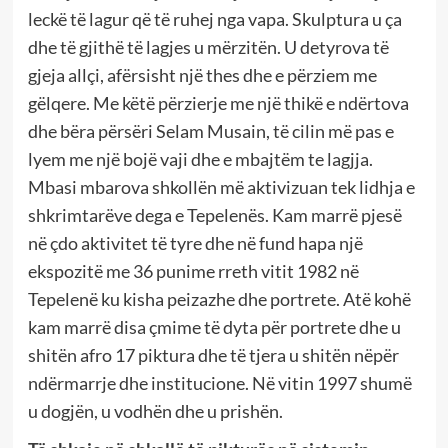
leckë të lagur që të ruhej nga vapa. Skulptura u ça
dhe të gjithë të lagjes u mërzitën. U detyrova të
gjeja allçi, afërsisht një thes dhe e përziem me
gëlqere. Me këtë përzierje me një thikë e ndërtova
dhe bëra përsëri Selam Musain, të cilin më pas e
lyem me një bojë vaji dhe e mbajtëm te lagjja.
Mbasi mbarova shkollën më aktivizuan tek lidhja e
shkrimtarëve dega e Tepelenës. Kam marrë pjesë
në çdo aktivitet të tyre dhe në fund hapa një
ekspozitë me 36 punime rreth vitit 1982 në
Tepelenë ku kisha peizazhe dhe portrete. Atë kohë
kam marrë disa çmime të dyta për portrete dhe u
shitën afro 17 piktura dhe të tjera u shitën nëpër
ndërmarrje dhe institucione. Në vitin 1997 shumë
u dogjën, u vodhën dhe u prishën.