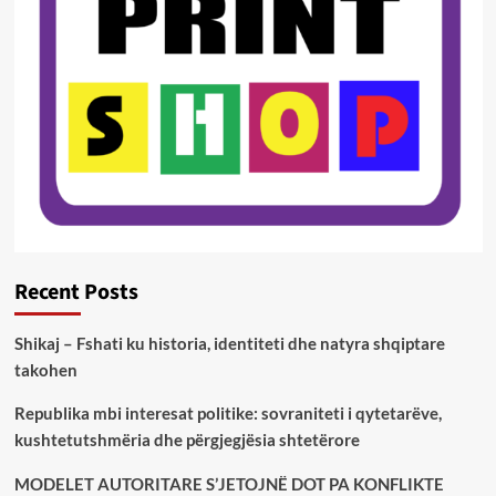
Recent Posts
Shikaj – Fshati ku historia, identiteti dhe natyra shqiptare
takohen
Republika mbi interesat politike: sovraniteti i qytetarëve,
kushtetutshmëria dhe përgjegjësia shtetërore
MODELET AUTORITARE S’JETOJNË DOT PA KONFLIKTE