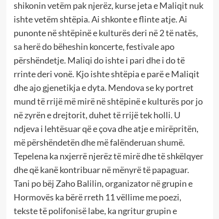
shikonin vetëm pak njerëz, kurse jeta e Maliqit nuk
ishte vetëm shtëpia. Ai shkonte e flinte atje. Ai
punonte në shtëpinë e kulturës deri në 2 të natës,
sa herë do bëheshin koncerte, festivale apo
përshëndetje. Maliqi do ishte i pari dhe i do të
rrinte deri vonë. Kjo ishte shtëpia e parë e Maliqit
dhe ajo gjenetikja e dyta. Mendova se ky portret
mund të rrijë më mirë në shtëpinë e kulturës por jo
në zyrën e drejtorit, duhet të rrijë tek holli. U
ndjeva i lehtësuar që e çova dhe atje e mirëpritën,
më përshëndetën dhe më falënderuan shumë.
Tepelena ka nxjerrë njerëz të mirë dhe të shkëlqyer
dhe që kanë kontribuar në mënyrë të papaguar.
Tani po bëj Zaho Balilin, organizator në grupin e
Hormovës ka bërë rreth 11 vëllime me poezi,
tekste të polifonisë labe, ka ngritur grupin e