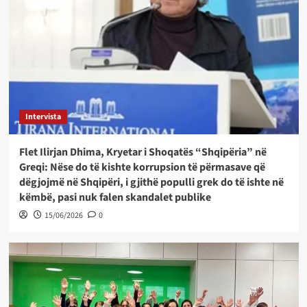
Intervista
Flet Ilirjan Dhima, Kryetar i Shoqatës “Shqipëria” në
Greqi: Nëse do të kishte korrupsion të përmasave që
dëgjojmë në Shqipëri, i gjithë populli grek do të ishte në
këmbë, pasi nuk falen skandalet publike
15/06/2026
0