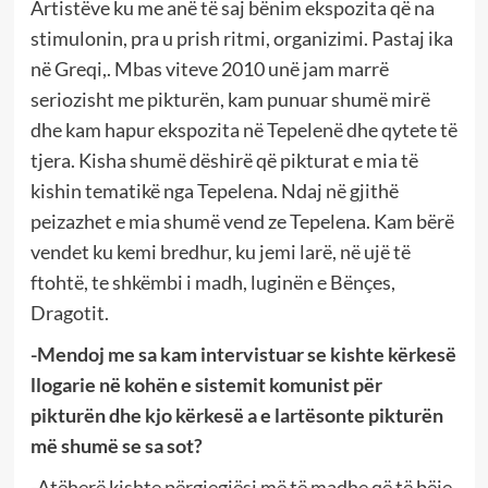
Artistëve ku me anë të saj bënim ekspozita që na
stimulonin, pra u prish ritmi, organizimi. Pastaj ika
në Greqi,. Mbas viteve 2010 unë jam marrë
seriozisht me pikturën, kam punuar shumë mirë
dhe kam hapur ekspozita në Tepelenë dhe qytete të
tjera. Kisha shumë dëshirë që pikturat e mia të
kishin tematikë nga Tepelena. Ndaj në gjithë
peizazhet e mia shumë vend ze Tepelena. Kam bërë
vendet ku kemi bredhur, ku jemi larë, në ujë të
ftohtë, te shkëmbi i madh, luginën e Bënçes,
Dragotit.
-Mendoj me sa kam intervistuar se kishte kërkesë
llogarie në kohën e sistemit komunist për
pikturën dhe kjo kërkesë a e lartësonte pikturën
më shumë se sa sot?
-Atëherë kishte përgjegjësi më të madhe që të bëje