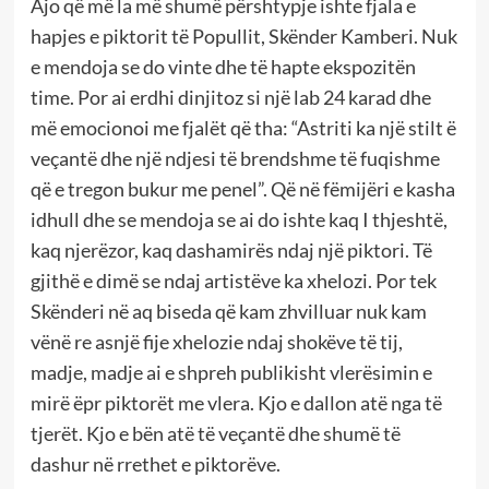
Ajo që më la më shumë përshtypje ishte fjala e
hapjes e piktorit të Popullit, Skënder Kamberi. Nuk
e mendoja se do vinte dhe të hapte ekspozitën
time. Por ai erdhi dinjitoz si një lab 24 karad dhe
më emocionoi me fjalët që tha: “Astriti ka një stilt ë
veçantë dhe një ndjesi të brendshme të fuqishme
që e tregon bukur me penel”. Që në fëmijëri e kasha
idhull dhe se mendoja se ai do ishte kaq I thjeshtë,
kaq njerëzor, kaq dashamirës ndaj një piktori. Të
gjithë e dimë se ndaj artistëve ka xhelozi. Por tek
Skënderi në aq biseda që kam zhvilluar nuk kam
vënë re asnjë fije xhelozie ndaj shokëve të tij,
madje, madje ai e shpreh publikisht vlerësimin e
mirë ëpr piktorët me vlera. Kjo e dallon atë nga të
tjerët. Kjo e bën atë të veçantë dhe shumë të
dashur në rrethet e piktorëve.