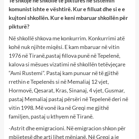
Të shkoje në shkollë të pikturës në sistemin
komunist ishte e vështirë. Kur e filluat dhe si e e
kujtoni shkollën. Kur e keni mbaruar shkollën për
pikturë?
Në shkollë shkova me konkurrim. Konkurrimi atë
kohë nuk njihte miqësi. E kam mbaruar në vitin
1976 në Tiranë,pastaj fillova punë në Tepelenë,
kalova si mësues vizatimi në shkollën tetëvjeçare
“Avni Rustemi”. Pastaj kam punuar në të gjithë
rrethin e Tepelenës si në Memaliaj 12 vjet,
Hormovë, Qesarat, Kras, Sinanaj, 4 vjet, Gusmar,
pastaj Memaliaj pastaj përsëri në Tepelenë deri në
vitin 1998. Më vonë ika në Greqi me gjithë
familjen, pastaj u kthyem në Tiranë.
-Astrit dhe emigracioni. Në emigracion shkon për
mbijetesë dhe arti lihet mënjanë. Në Greqi a je