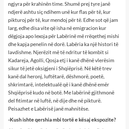
ngjyra për krahinën time. Shumë prej tyre janë
ndjerë ashtu siç ndihem unë kur flas për të, kur
pikturoj për të, kur mendoj për të. Edhe sot që jam
larg, edhe disa vite që isha në emigracion kur
dëgjoja apo lexoja për Labërinë më rrëqethej mishi
dhe kapja penelin në dorë. Labëria ka një histori të
lavdishme. Njerëzit më të ndritur të kombit si
Kadareja, Agolli, Qosja etj i kanë dhënë vlerësim
sikur të jetë oksigjeni i Shqiëprisë. Në këtë trev
kanë dal heronj, luftëtarë, dëshmorë, poetë,
shkrimtarë, intelektualë që i kanë dhënë emër
Shqiëprisë kudo në botë. Me labërinë gjithmonë
del fitimtar në luftë, në dije dhe në pikturë.
Peisazhet e Labërisë janë mahnitëse.
-Kush ishte qershia mbi tortë e kësaj ekspozite?