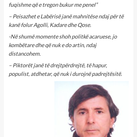
fuqishme që e tregon bukur me penel”
– Peisazhet e Labërisë janë mahnitëse ndaj për të
kanë folur Agolli, Kadare dhe Qose.
-Në shumë momente shoh politkë acaruese, jo
kombëtare dhe që nuk e do artin, ndaj
distancohem.
– Piktorët janë të drejtpërdrejtë, të hapur,
populist, atdhetar, që nuk i durojnë padrejtësitë.