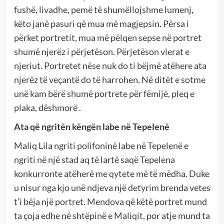
fushë, livadhe, pemë të shumëllojshme lumenj,
këto janë pasuri që mua më magjepsin. Përsa i
përket portretit, mua më pëlqen sepse në portret
shumë njerëz i përjetëson. Përjetëson vlerat e
njeriut. Portretet nëse nuk do ti bëjmë atëhere ata
njerëz të veçantë do të harrohen. Në ditët e sotme
unë kam bërë shumë portrete për fëmijë, pleq e
plaka, dëshmorë .
Ata që ngritën këngën labe në Tepelenë
Maliq Lila ngriti polifoninë labe në Tepelenë e
ngriti në një stad aq të lartë saqë Tepelena
konkurronte atëherë me qytete më të mëdha. Duke
u nisur nga kjo unë ndjeva një detyrim brenda vetes
t’i bëja një portret. Mendova që këtë portret mund
ta çoja edhe në shtëpinë e Maliqit, por atje mund ta