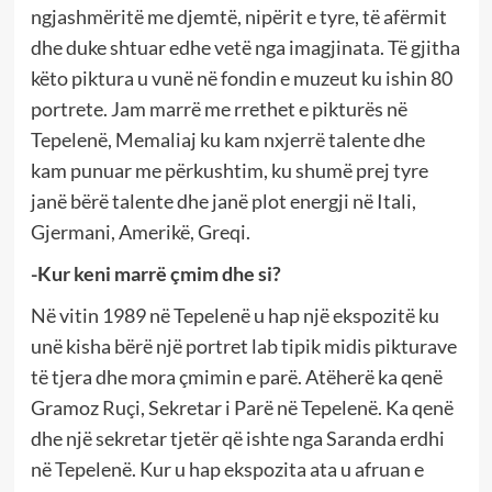
ngjashmëritë me djemtë, nipërit e tyre, të afërmit
dhe duke shtuar edhe vetë nga imagjinata. Të gjitha
këto piktura u vunë në fondin e muzeut ku ishin 80
portrete. Jam marrë me rrethet e pikturës në
Tepelenë, Memaliaj ku kam nxjerrë talente dhe
kam punuar me përkushtim, ku shumë prej tyre
janë bërë talente dhe janë plot energji në Itali,
Gjermani, Amerikë, Greqi.
-Kur keni marrë çmim dhe si?
Në vitin 1989 në Tepelenë u hap një ekspozitë ku
unë kisha bërë një portret lab tipik midis pikturave
të tjera dhe mora çmimin e parë. Atëherë ka qenë
Gramoz Ruçi, Sekretar i Parë në Tepelenë. Ka qenë
dhe një sekretar tjetër që ishte nga Saranda erdhi
në Tepelenë. Kur u hap ekspozita ata u afruan e