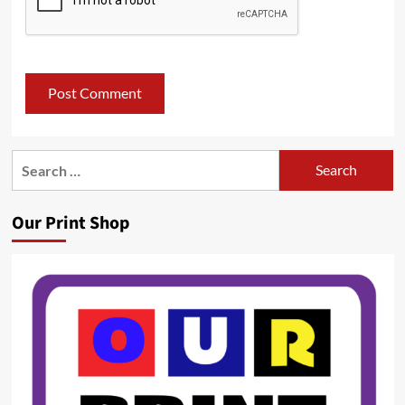
Search
for:
Our Print Shop