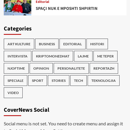
Editorial
SPAÇI NUK E MPOSHTI SHPIRTIN
Categories
ART KULTURE
BUSINESS
EDITORIAL
HISTORI
INTERVISTA
KRIPTOMONEDHAT
LAJME
ME TEPER
NJOFTIME
OPINION
PERSONALITETE
REPORTAZH
SPECIALE
SPORT
STORIES
TECH
TEKNOLOGJIA
VIDEO
CoverNews Social
Social menu is not set. You need to create menu and assign it