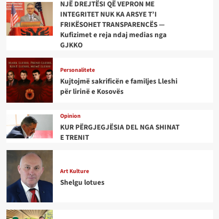
NJË DREJTËSI QË VEPRON ME
INTEGRITET NUK KA ARSYE T’I
FRIKËSOHET TRANSPARENCËS —
Kufizimet e reja ndaj medias nga
GJKKO
Personalitete
Kujtojmë sakrificën e familjes Lleshi
për lirinë e Kosovës
Opinion
KUR PËRGJEGJËSIA DEL NGA SHINAT
E TRENIT
Art Kulture
Shelgu lotues