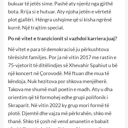
bukuar të jetës sime. Pashë aty njerëz nga gjithë
bota. Rrija si e hutuar. Aty njoha jetën e vërtetë
plot gjallëri. Hëngra ushqime që si kisha ngrënë
kurrë. Një trajtim special.
Po në vitet e tranzicionit si vazhdoi karriera juaj?
Në vitet e para të demokracisë ju përkushtova
tërësisht familjes. Por ja në vitin 2017 me rastin e
75-vjetorit të ditëlindjes së Xhevahir Spahiut u bë
një koncert në Çorovodë. Më ftuan dhe mua të
këndoja. Nuk hezitova por shkova menjëherë.
Takova me shumë mall poetin e madh. Aty u dha
orientim që të formohej edhe grupi polifonik i
Skraparit. Në vitin 2022 ky grup mori formë të
plotë. Djemtë dhe vajza më përkrahën, shko më
thanë. Shko të çosh në vend amanetin e babait