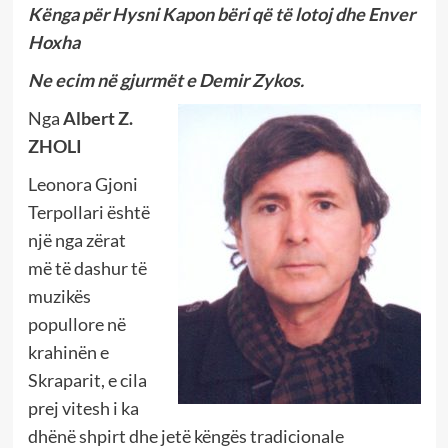
Kënga për Hysni Kapon bëri që të lotoj dhe Enver
Hoxha
Ne ecim në gjurmët e Demir Zykos.
Nga
Albert Z.
ZHOLI
Leonora Gjoni
Terpollari është
një nga zërat
më të dashur të
muzikës
popullore në
krahinën e
Skraparit, e cila
prej vitesh i ka
dhënë shpirt dhe jetë këngës tradicionale