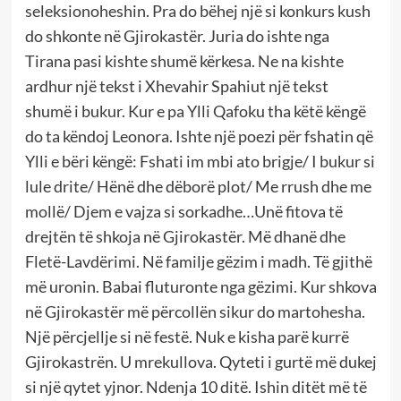
seleksionoheshin. Pra do bëhej një si konkurs kush
do shkonte në Gjirokastër. Juria do ishte nga
Tirana pasi kishte shumë kërkesa. Ne na kishte
ardhur një tekst i Xhevahir Spahiut një tekst
shumë i bukur. Kur e pa Ylli Qafoku tha këtë këngë
do ta këndoj Leonora. Ishte një poezi për fshatin që
Ylli e bëri këngë: Fshati im mbi ato brigje/ I bukur si
lule drite/ Hënë dhe dëborë plot/ Me rrush dhe me
mollë/ Djem e vajza si sorkadhe…Unë fitova të
drejtën të shkoja në Gjirokastër. Më dhanë dhe
Fletë-Lavdërimi. Në familje gëzim i madh. Të gjithë
më uronin. Babai fluturonte nga gëzimi. Kur shkova
në Gjirokastër më përcollën sikur do martohesha.
Një përcjellje si në festë. Nuk e kisha parë kurrë
Gjirokastrën. U mrekullova. Qyteti i gurtë më dukej
si një qytet yjnor. Ndenja 10 ditë. Ishin ditët më të