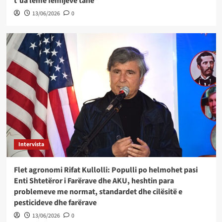
t’ua lëmë fëmijëve tanë”
13/06/2026
0
Intervista
Flet agronomi Rifat Kullolli: Populli po helmohet pasi
Enti Shtetëror i Farërave dhe AKU, heshtin para
problemeve me normat, standardet dhe cilësitë e
pesticideve dhe farërave
13/06/2026
0