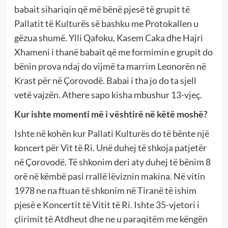
babait sihariqin që më bënë pjesë të grupit të
Pallatit të Kulturës së bashku me Protokallen u
gëzua shumë. Ylli Qafoku, Kasem Caka dhe Hajri
Xhameni i thanë babait që me formimin e grupit do
bënin prova ndaj do vijmë ta marrim Leonorën në
Krast për në Çorovodë. Babai i tha jo do ta sjell
vetë vajzën. Athere sapo kisha mbushur 13-vjeç.
Kur ishte momenti më i vështirë në këtë moshë?
Ishte në kohën kur Pallati Kulturës do të bënte një
koncert për Vit të Ri. Unë duhej të shkoja patjetër
në Çorovodë. Të shkonim deri aty duhej të bënim 8
orë në këmbë pasi rrallë lëviznin makina. Në vitin
1978 ne na ftuan të shkonim në Tiranë të ishim
pjesë e Koncertit të Vitit të Ri. Ishte 35-vjetori i
çlirimit të Atdheut dhe ne u paraqitëm me këngën