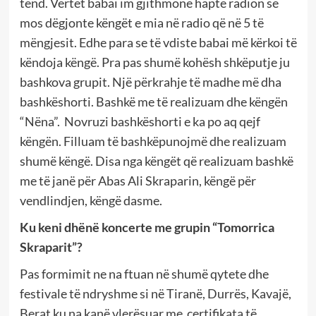
tënd. Vërtet babai im gjithmonë hapte radion se
mos dëgjonte këngët e mia në radio që në 5 të
mëngjesit. Edhe para se të vdiste babai më kërkoi të
këndoja këngë. Pra pas shumë kohësh shkëputje ju
bashkova grupit. Një përkrahje të madhe më dha
bashkëshorti. Bashkë me të realizuam dhe këngën
“Nëna”. Novruzi bashkëshorti e ka po aq qejf
këngën. Filluam të bashkëpunojmë dhe realizuam
shumë këngë. Disa nga këngët që realizuam bashkë
me të janë për Abas Ali Skraparin, këngë për
vendlindjen, këngë dasme.
Ku keni dhënë koncerte me grupin “Tomorrica
Skraparit”?
Pas formimit ne na ftuan në shumë qytete dhe
festivale të ndryshme si në Tiranë, Durrës, Kavajë,
Berat ku na kanë vlerësuar me certifikata të