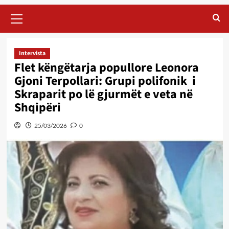
Primary
Menu
Intervista
Flet këngëtarja popullore Leonora
Gjoni Terpollari: Grupi polifonik i
Skraparit po lë gjurmët e veta në
Shqipëri
25/03/2026
0