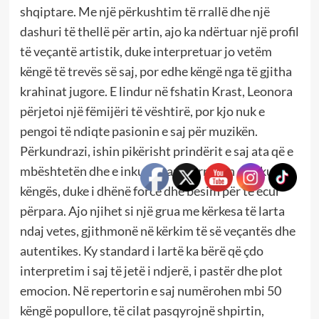
shqiptare. Me një përkushtim të rrallë dhe një
dashuri të thellë për artin, ajo ka ndërtuar një profil
të veçantë artistik, duke interpretuar jo vetëm
këngë të trevës së saj, por edhe këngë nga të gjitha
krahinat jugore. E lindur në fshatin Krast, Leonora
përjetoi një fëmijëri të vështirë, por kjo nuk e
pengoi të ndiqte pasionin e saj për muzikën.
Përkundrazi, ishin pikërisht prindërit e saj ata që e
mbështetën dhe e inkurajuan në rrugën e bukur të
këngës, duke i dhënë forcë dhe besim për të ecur
përpara. Ajo njihet si një grua me kërkesa të larta
ndaj vetes, gjithmonë në kërkim të së veçantës dhe
autentikes. Ky standard i lartë ka bërë që çdo
interpretim i saj të jetë i ndjerë, i pastër dhe plot
emocion. Në repertorin e saj numërohen mbi 50
këngë popullore, të cilat pasqyrojnë shpirtin,