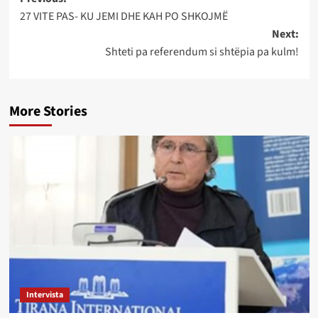
Post
27 VITE PAS- KU JEMI DHE KAH PO SHKOJMË
navigation
Next:
Shteti pa referendum si shtëpia pa kulm!
More Stories
Intervista