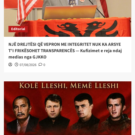
Editorial
NJË DREJTËSI QË VEPRON ME INTEGRITET NUK KA ARSYE
T’I FRIKËSOHET TRANSPARENCËS — Kufizimet e reja ndaj
medias nga GJKKO
07/08/2026
0