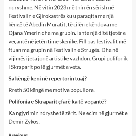
ndryshme. Në vitin 2023 më thirrën sërish në
Festivalin e Gjirokastrës ku u paraqita me një
këngë të Abedin Muratit, të cilën e këndova me
Djana Ymerin dhe me grupin. Ishte një ditë tjetër e
veçantë në jetën time skenike. Fill pas festivalit më
ftuan me grupin në Festivalin e Strugës. Dhe në
vijimësi jeta jonë artistike vazhdon. Grupi polifonik
i Skraparit po lë gjurmët e veta.
Sa këngë keni në repertorin tuaj?
Rreth 50 këngë me motive popullore.
Polifonia e Skraparit çfarë ka të veçantë?
Ka ngjyrimin ndryshe të zërit. Ne ecim në gjurmët e
Demir Zykos.
Previous: