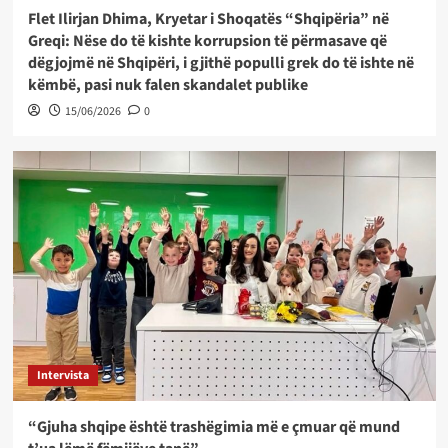
Flet Ilirjan Dhima, Kryetar i Shoqatës “Shqipëria” në
Greqi: Nëse do të kishte korrupsion të përmasave që
dëgjojmë në Shqipëri, i gjithë populli grek do të ishte në
këmbë, pasi nuk falen skandalet publike
15/06/2026
0
Intervista
“Gjuha shqipe është trashëgimia më e çmuar që mund