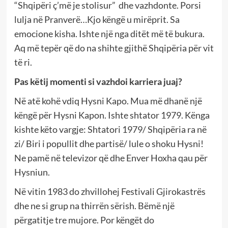
“Shqipëri ç’më je stolisur” dhe vazhdonte. Porsi
lulja në Pranverë…Kjo këngë u mirëprit. Sa
emocione kisha. Ishte një nga ditët më të bukura.
Aq më tepër që do na shihte gjithë Shqipëria për vit
të ri.
Pas këtij momenti si vazhdoi karriera juaj?
Në atë kohë vdiq Hysni Kapo. Mua më dhanë një
këngë për Hysni Kapon. Ishte shtator 1979. Kënga
kishte këto vargje: Shtatori 1979/ Shqipëria ra në
zi/ Biri i popullit dhe partisë/ lule o shoku Hysni!
Ne pamë në televizor që dhe Enver Hoxha qau për
Hysniun.
Në vitin 1983 do zhvillohej Festivali Gjirokastrës
dhe ne si grup na thirrën sërish. Bëmë një
përgatitje tre mujore. Por këngët do