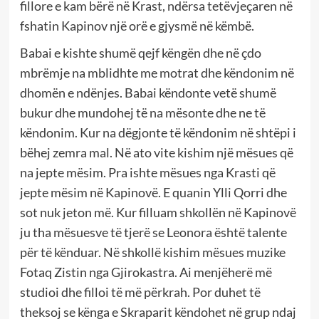
fillore e kam bërë në Krast, ndërsa tetëvjeçaren në
fshatin Kapinov një orë e gjysmë në këmbë.
Babai e kishte shumë qejf këngën dhe në çdo
mbrëmje na mblidhte me motrat dhe këndonim në
dhomën e ndënjes. Babai këndonte vetë shumë
bukur dhe mundohej të na mësonte dhe ne të
këndonim. Kur na dëgjonte të këndonim në shtëpi i
bëhej zemra mal. Në ato vite kishim një mësues që
na jepte mësim. Pra ishte mësues nga Krasti që
jepte mësim në Kapinovë. E quanin Ylli Qorri dhe
sot nuk jeton më. Kur filluam shkollën në Kapinovë
ju tha mësuesve të tjerë se Leonora është talente
për të kënduar. Në shkollë kishim mësues muzike
Fotaq Zistin nga Gjirokastra. Ai menjëherë më
studioi dhe filloi të më përkrah. Por duhet të
theksoj se kënga e Skraparit këndohet në grup ndaj