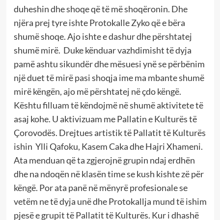
duheshin dhe shoqe që të më shoqëronin. Dhe
njëra prej tyre ishte Protokalle Zyko që e bëra
shumë shoqe. Ajo ishte e dashur dhe përshtatej
shumë mirë. Duke kënduar vazhdimisht të dyja
pamë ashtu sikundër dhe mësuesi ynë se përbënim
një duet të mirë pasi shoqja ime ma mbante shumë
mirë këngën, ajo më përshtatej në çdo këngë.
Kështu filluam të këndojmë në shumë aktivitete të
asaj kohe. U aktivizuam me Pallatin e Kulturës të
Çorovodës. Drejtues artistik të Pallatit të Kulturës
ishin Ylli Qafoku, Kasem Caka dhe Hajri Xhameni.
Ata menduan që ta zgjerojnë grupin ndaj erdhën
dhe na ndoqën në klasën time se kush kishte zë për
këngë. Por ata panë në mënyrë profesionale se
vetëm ne të dyja unë dhe Protokallja mund të ishim
pjesë e grupit të Pallatit të Kulturës. Kur i dhashë