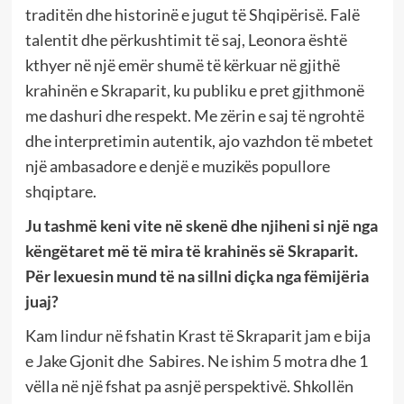
traditën dhe historinë e jugut të Shqipërisë. Falë
talentit dhe përkushtimit të saj, Leonora është
kthyer në një emër shumë të kërkuar në gjithë
krahinën e Skraparit, ku publiku e pret gjithmonë
me dashuri dhe respekt. Me zërin e saj të ngrohtë
dhe interpretimin autentik, ajo vazhdon të mbetet
një ambasadore e denjë e muzikës popullore
shqiptare.
Ju tashmë keni vite në skenë dhe njiheni si një nga
këngëtaret më të mira të krahinës së Skraparit.
Për lexuesin mund të na sillni diçka nga fëmijëria
juaj?
Kam lindur në fshatin Krast të Skraparit jam e bija
e Jake Gjonit dhe Sabires. Ne ishim 5 motra dhe 1
vëlla në një fshat pa asnjë perspektivë. Shkollën