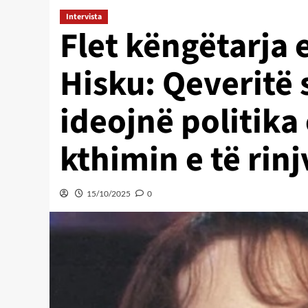
Intervista
Flet këngëtarja 
Hisku: Qeveritë 
ideojnë politik
kthimin e të rin
15/10/2025
0