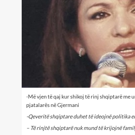
-Më vjen të qaj kur shikoj të rinj shqiptarë me 
pjatalarës në Gjermani
-Qeveritë shqiptare duhet të ideojnë politika e
– Të rinjtë shqiptarë nuk mund të krijojnë fami