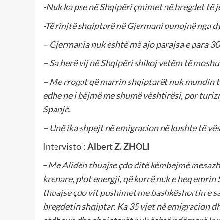
-Nuk ka pse në Shqipëri çmimet në bregdet të j
-Të rinjtë shqiptarë në Gjermani punojnë nga dy 
– Gjermania nuk është më ajo parajsa e para 30 
– Sa herë vij në Shqipëri shikoj vetëm të moshu
– Me rrogat që marrin shqiptarët nuk mundin t’i
edhe ne i bëjmë me shumë vështirësi, por turizm
Spanjë.
– Unë ika shpejt në emigracion në kushte të vës
Intervistoi:
Albert Z. ZHOLI
–
Me Alidën thuajse çdo ditë këmbejmë mesazhe
krenare, plot energji, që kurrë nuk e heq emrin 
thuajse çdo vit pushimet me bashkëshortin e sa
bregdetin shqiptar. Ka 35 vjet në emigracion dh
atdheun dhe shqiptarët nuk është ndërperë kurr