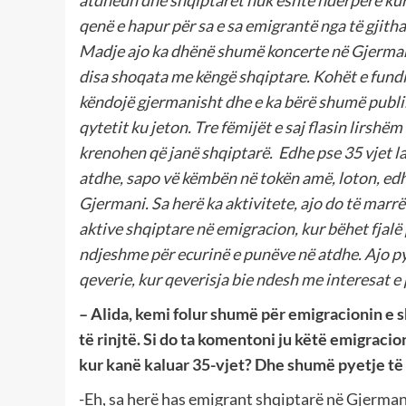
qenë e hapur për sa e sa emigrantë nga të gjitha
Madje ajo ka dhënë shumë koncerte në Gjermani
disa shoqata me këngë shqiptare. Kohët e fundit 
këndojë gjermanisht dhe e ka bërë shumë publik
qytetit ku jeton. Tre fëmijët e saj flasin lirshëm
krenohen që janë shqiptarë.
Edhe pse 35 vjet l
atdhe, sapo vë këmbën në tokën amë, loton, edh
Gjermani. Sa herë ka aktivitete, ajo do të marr
aktive shqiptare në emigracion, kur bëhet fjalë p
ndjeshme për ecurinë e punëve në atdhe. Ajo py
qeverie, kur qeverisja bie ndesh me interesat e p
–
Alida, kemi folur shumë për emigracionin e 
të rinjtë. Si do ta komentoni ju këtë emigraci
kur kanë kaluar 35-vjet? Dhe shumë pyetje të
-Eh, sa herë has emigrant shqiptarë në Gjermani