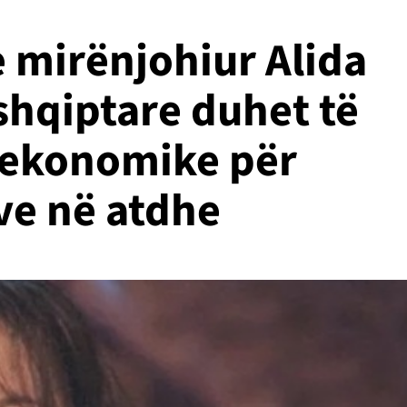
e mirënjohiur Alida
shqiptare duhet të
a ekonomike për
jve në atdhe