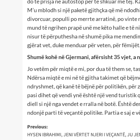
do të prisja në autostop për të shkuar më tej.
M’u mblodh si një paketë gjithçka që më ndodhi
divorcuar, populli po merrte arratinë, po vint
mund të ngrihen prapë unë me këto halle e të ni
nisur të përputhesha në shumë pika me mendimin
gjërat vet, duke menduar për veten, për fëmijët
Shumë kohë në Gjermani, afërsisht 35 vjet, a 
Jo vetëm për miqtë e mi, por dua të them se, t
Ndërsa miqtë e mi në të gjitha takimet që bëjm
ndryshmet, që kanë të bëjnë për politikën, për z
pasi dihet që vendi ynë është një vend turistik 
diell si një nga vendet e rralla në botë. Është 
ndonjë parti të veçantë politike. Partia e saj e 
Post
Previous:
HYSEN IBRAHIMI, JENI VËRTET NJERI I VEÇANTË, JU JE
navigation