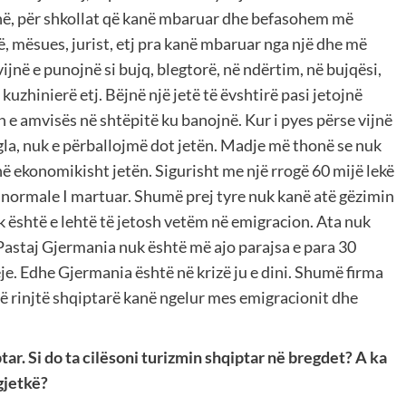
kanë, për shkollat që kanë mbaruar dhe befasohem më
, mësues, jurist, etj pra kanë mbaruar nga një dhe më
ijnë e punojnë si bujq, blegtorë, në ndërtim, në bujqësi,
uzhinierë etj. Bëjnë një jetë të ëvshtirë pasi jetojnë
n e amvisës në shtëpitë ku banojnë. Kur i pyes përse vijnë
la, nuk e përballojmë dot jetën. Madje më thonë se nuk
në ekonomikisht jetën. Sigurisht me një rrogë 60 mijë lekë
 normale I martuar. Shumë prej tyre nuk kanë atë gëzimin
uk është e lehtë të jetosh vetëm në emigracion. Ata nuk
Pastaj Gjermania nuk është më ajo parajsa e para 30
eje. Edhe Gjermania është në krizë ju e dini. Shumë firma
ë rinjtë shqiptarë kanë ngelur mes emigracionit dhe
ar. Si do ta cilësoni turizmin shqiptar në bregdet? A ka
gjetkë?