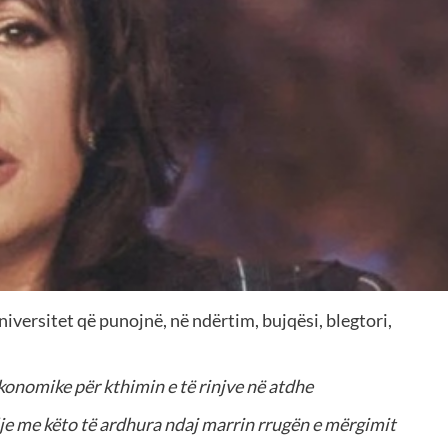
universitet që punojnë, në ndërtim, bujqësi, blegtori,
konomike për kthimin e të rinjve në atdhe
lje me këto të ardhura ndaj marrin rrugën e mërgimit