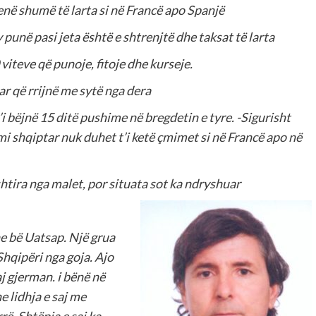
enë shumë të larta si në Francë apo Spanjë
punë pasi jeta është e shtrenjtë dhe taksat të larta
viteve që punoje, fitoje dhe kurseje.
ar që rrijnë me sytë nga dera
 bëjnë 15 ditë pushime në bregdetin e tyre. -Sigurisht
i shqiptar nuk duhet t’i ketë çmimet si në Francë apo në
htira nga malet, por situata sot ka ndryshuar
 bë Uatsap. Një grua
Shqipëri nga goja. Ajo
j gjerman. i bënë në
e lidhja e saj me
ë. Shtëpia e saj ka