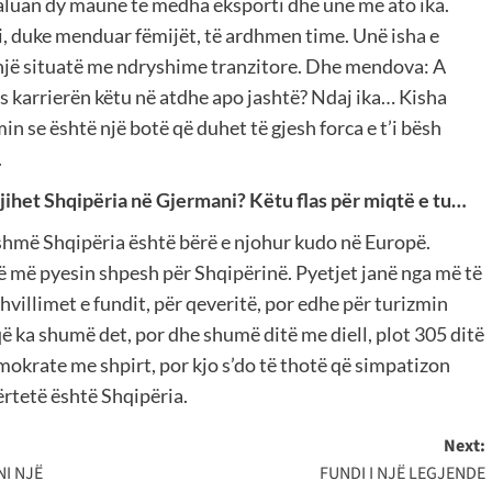
 Kaluan dy maune të mëdha eksporti dhe unë me ato ika.
, duke menduar fëmijët, të ardhmen time. Unë isha e
e një situatë me ndryshime tranzitore. Dhe mendova: A
s karrierën këtu në atdhe apo jashtë? Ndaj ika… Kisha
 se është një botë që duhet të gjesh forca e t’i bësh
.
njihet Shqipëria në Gjermani? Këtu flas për miqtë e tu…
ashmë Shqipëria është bërë e njohur kudo në Europë.
ë më pyesin shpesh për Shqipërinë. Pyetjet janë nga më të
hvillimet e fundit, për qeveritë, por edhe për turizmin
që ka shumë det, por dhe shumë ditë me diell, plot 305 ditë
demokrate me shpirt, por kjo s’do të thotë që simpatizon
vërtetë është Shqipëria.
Next:
NI NJË
FUNDI I NJË LEGJENDE