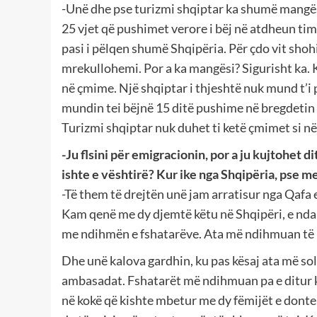
-Unë dhe pse turizmi shqiptar ka shumë mangës
25 vjet që pushimet verore i bëj në atdheun ti
pasi i pëlqen shumë Shqipëria. Për çdo vit shohim
mrekullohemi. Por a ka mangësi? Sigurisht ka.
në çmime. Një shqiptar i thjeshtë nuk mund t’i
mundin tei bëjnë 15 ditë pushime në bregdetin 
Turizmi shqiptar nuk duhet ti ketë çmimet si n
-Ju flsini për emigracionin, por a ju kujtohet 
ishte e vështirë? Kur ike nga Shqipëria, pse 
-Të them të drejtën unë jam arratisur nga Qaf
Kam qenë me dy djemtë këtu në Shqipëri, e nda
me ndihmën e fshatarëve. Ata më ndihmuan të 
Dhe unë kalova gardhin, ku pas kësaj ata më soll
ambasadat. Fshatarët më ndihmuan pa e ditur k
në kokë që kishte mbetur me dy fëmijët e donte