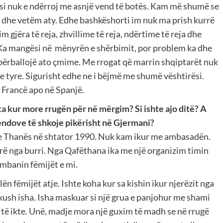
i nuk e ndërroj me asnjë vend të botës. Kam më shumë se
m dhe vetëm aty. Edhe bashkëshorti im nuk ma prish kurrë
 gjëra të reja, zhvillime të reja, ndërtime të reja dhe
 Ka mangësi në mënyrën e shërbimit, por problem ka dhe
 përballojë ato çmime. Me rrogat që marrin shqiptarët nuk
e tyre. Sigurisht edhe ne i bëjmë me shumë vështirësi.
ë Francë apo në Spanjë.
dita kur more rrugën për në mërgim? Si ishte ajo ditë? A
mendove të shkoje pikërisht në Gjermani?
a e Thanës në shtator 1990. Nuk kam ikur me ambasadën.
rë nga burri. Nga Qafëthana ika me një organizim timin
mbanin fëmijët e mi.
ën fëmijët atje. Ishte koha kur sa kishin ikur njerëzit nga
ush isha. Isha maskuar si një grua e panjohur me shami
 të ikte. Unë, madje mora një guxim të madh se në rrugë