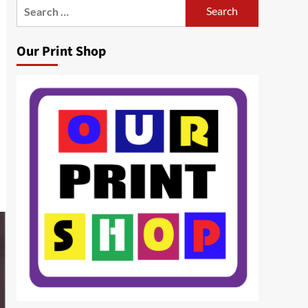
Search
for:
Our Print Shop