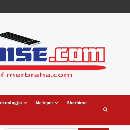
eknologjia
Me teper
Sherbime