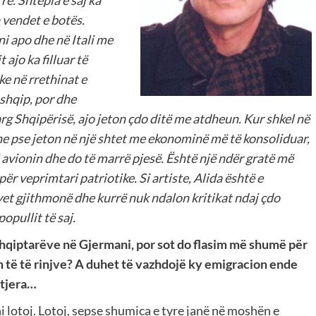
 vendet e botës.
 apo dhe në Itali me
ajo ka filluar të
e në rrethinat e
 shqip, por dhe
arg Shqipërisë, ajo jeton çdo ditë me atdheun. Kur shkel në
e pse jeton në një shtet me ekonominë më të konsoliduar,
ë avionin dhe do të marrë pjesë. Është një ndër gratë më
ër veprimtari patriotike. Si artiste, Alida është e
et gjithmonë dhe kurrë nuk ndalon kritikat ndaj çdo
opullit të saj.
shqiptarëve në Gjermani, por sot do flasim më shumë për
on të të rinjve? A duhet të vazhdojë ky emigracion ende
 tjera…
 lotoj. Lotoj, sepse shumica e tyre janë në moshën e