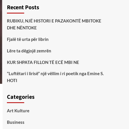
Recent Posts
RUBIKU, NJË HISTORI E PAZAKONTË MBITOKE
DHE NËNTOKE
Fjalë të urta për librin
Lëre ta dëgjojë zemrën
KUR SHPATA FILLON TË ECË MBI NE
”Luftëtari i lirisë” një vëllim i ri poetik nga Emine S.
HOTI
Categories
Art Kulture
Business