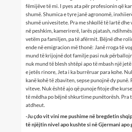
fëmijëve të mi. I pyes ata për profesionin që 
shumë. Shumica e tyre janë agronomë, inxhiierë
shumë univesitete. Pra me shkollë të lartë dhe v
në peshkim, kamerirerë, larës pjatash, ndihmës k
vetëm pa familjen, pa të afërmit. Bëjnë dhe roli
ende në emigracion më thonë: Janë rroga të vog
mund të krijojnë dot familje pasi nuk përballoj
nuk mund të blesh shtëpi apo të mbash një jetë
e jetës rinore, Jeta i ka burrëruar para kohe. N
kanë kohë të zbaviten, sepse punojnë dy punë. 
viteve. Nuk është ajo që punoje fitoje dhe kurs
të mëdha po bëjnë shkurtime punëtorësh. Pra t
atdheut.
-Ju çdo vit vini me pushime në bregdetin shqipt
të njëjtin nivel apo kushte si në Gjermani apo 