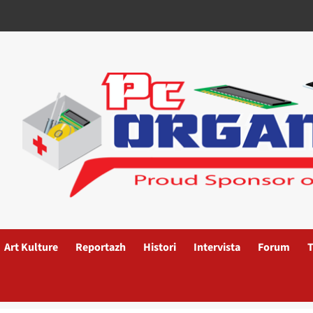
Art Kulture
Reportazh
Histori
Intervista
Forum
T