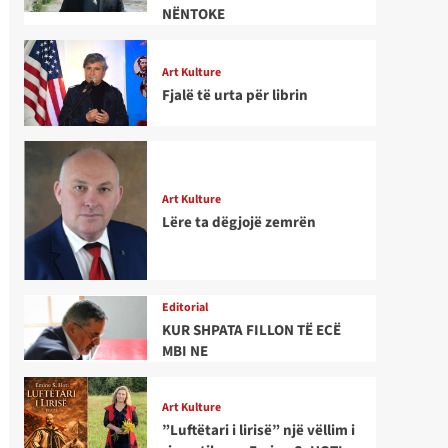
NËNTOKE
Art Kulture
Fjalë të urta për librin
Art Kulture
Lëre ta dëgjojë zemrën
Editorial
KUR SHPATA FILLON TË ECË
MBI NE
Art Kulture
”Luftëtari i lirisë” një vëllim i