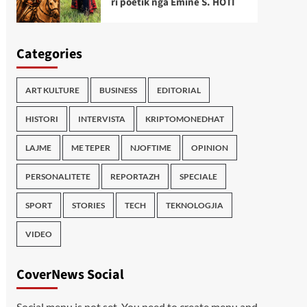
ri poetik nga Emine S. HOTI
Categories
ART KULTURE
BUSINESS
EDITORIAL
HISTORI
INTERVISTA
KRIPTOMONEDHAT
LAJME
ME TEPER
NJOFTIME
OPINION
PERSONALITETE
REPORTAZH
SPECIALE
SPORT
STORIES
TECH
TEKNOLOGJIA
VIDEO
CoverNews Social
Social menu is not set. You need to create menu and