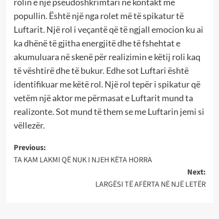
rolin e një pseudoshkrimtari në kontakt me
popullin. Është një nga rolet më të spikatur të
Luftarit. Një rol i veçantë që të ngjall emocion ku ai
ka dhënë të gjitha energjitë dhe të fshehtat e
akumuluara në skenë për realizimin e këtij roli kaq
të vështirë dhe të bukur. Edhe sot Luftari është
identifikuar me këtë rol. Një rol tepër i spikatur që
vetëm një aktor me përmasat e Luftarit mund ta
realizonte. Sot mund të them se me Luftarin jemi si
vëllezër.
Post
Previous:
TA KAM LAKMI QË NUK I NJEH KËTA HORRA
navigation
Next:
LARGËSI TË AFËRTA NË NJË LETËR