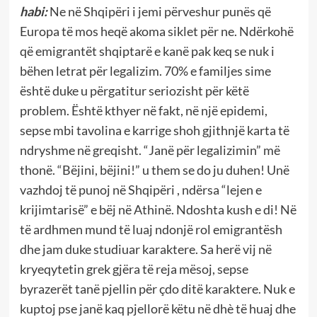
habi:
Ne në Shqipëri i jemi përveshur punës që
Europa të mos heqë akoma siklet për ne. Ndërkohë
që emigrantët shqiptarë e kanë pak keq se nuk i
bëhen letrat për legalizim. 70% e familjes sime
është duke u përgatitur seriozisht për këtë
problem. Është kthyer në fakt, në një epidemi,
sepse mbi tavolina e karrige shoh gjithnjë karta të
ndryshme në greqisht. “Janë për legalizimin” më
thonë. “Bëjini, bëjini!” u them se do ju duhen! Unë
vazhdoj të punoj në Shqipëri , ndërsa “lejen e
krijimtarisë” e bëj në Athinë. Ndoshta kush e di! Në
të ardhmen mund të luaj ndonjë rol emigrantësh
dhe jam duke studiuar karaktere. Sa herë vij në
kryeqytetin grek gjëra të reja mësoj, sepse
byrazerët tanë pjellin për çdo ditë karaktere. Nuk e
kuptoj pse janë kaq pjellorë këtu në dhè të huaj dhe