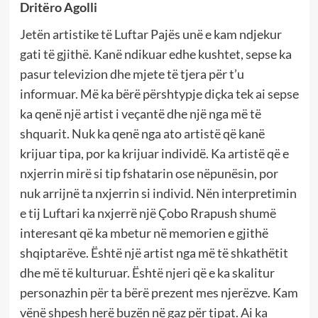
Dritëro Agolli
Jetën artistike të Luftar Pajës unë e kam ndjekur
gati të gjithë. Kanë ndikuar edhe kushtet, sepse ka
pasur televizion dhe mjete të tjera për t’u
informuar. Më ka bërë përshtypje diçka tek ai sepse
ka qenë një artist i veçantë dhe një nga më të
shquarit. Nuk ka qenë nga ato artistë që kanë
krijuar tipa, por ka krijuar individë. Ka artistë që e
nxjerrin mirë si tip fshatarin ose nëpunësin, por
nuk arrijnë ta nxjerrin si individ. Nën interpretimin
e tij Luftari ka nxjerrë një Çobo Rrapush shumë
interesant që ka mbetur në memorien e gjithë
shqiptarëve. Është një artist nga më të shkathëtit
dhe më të kulturuar. Është njeri që e ka skalitur
personazhin për ta bërë prezent mes njerëzve. Kam
vënë shpesh herë buzën në gaz për tipat. Ai ka