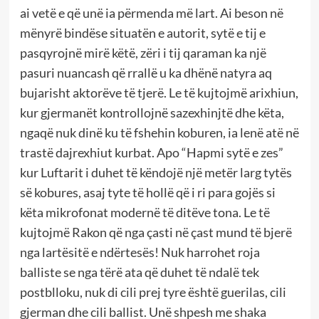
ai vetë e që unë ia përmenda më lart. Ai beson në
mënyrë bindëse situatën e autorit, sytë e tij e
pasqyrojnë mirë këtë, zëri i tij qaraman ka një
pasuri nuancash që rrallë u ka dhënë natyra aq
bujarisht aktorëve të tjerë. Le të kujtojmë arixhiun,
kur gjermanët kontrollojnë sazexhinjtë dhe këta,
ngaqë nuk dinë ku të fshehin koburen, ia lenë atë në
trastë dajrexhiut kurbat. Apo “Hapmi sytë e zes”
kur Luftarit i duhet të këndojë një metër larg tytës
së kobures, asaj tyte të hollë që i ri para gojës si
këta mikrofonat modernë të ditëve tona. Le të
kujtojmë Rakon që nga çasti në çast mund të bjerë
nga lartësitë e ndërtesës! Nuk harrohet roja
balliste se nga tërë ata që duhet të ndalë tek
postblloku, nuk di cili prej tyre është guerilas, cili
gjerman dhe cili ballist. Unë shpesh me shaka