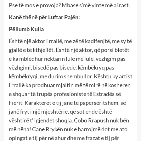
Pse të mos e provoja? Mbase s’më vinte më ai rast.
Kanë thënë për Luftar Pajën:
Pëllumb Kulla
Është një aktor i rrallë, me zë të kadifenjtë, me sy të
gjallë e të kthjellët. Është një aktor, që porsi bletët
e ka mbledhur nektarin lule më lule, vëzhgim pas
vëzhgimi, bisedë pas bisede, këmbëkryq pas
këmbëkryqi, me durim shembullor. Kështu ky artist
i rrallë ka prodhuar mjaltin më të mirë në kosheren
e shquar të trupës profesioniste të Estradës së
Fierit. Karakteret e tij janë të papërsëritshëm, se
janë fryt i një mjeshtërie, që sot ende është
vështirë t’i gjendet shoqja. Çobo Rrapush nuk bën
më nëna! Cane Rrykën nuk e harrojmë dot me ato
opingat e tij për në ahur dhe me frazat e tij për