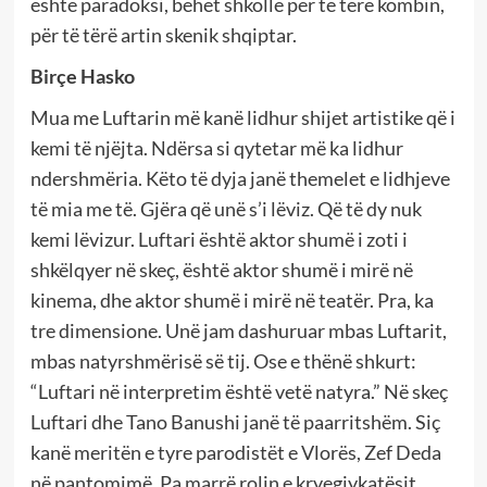
është paradoksi, bëhet shkollë për të tërë kombin,
për të tërë artin skenik shqiptar.
Birçe Hasko
Mua me Luftarin më kanë lidhur shijet artistike që i
kemi të njëjta. Ndërsa si qytetar më ka lidhur
ndershmëria. Këto të dyja janë themelet e lidhjeve
të mia me të. Gjëra që unë s’i lëviz. Që të dy nuk
kemi lëvizur. Luftari është aktor shumë i zoti i
shkëlqyer në skeç, është aktor shumë i mirë në
kinema, dhe aktor shumë i mirë në teatër. Pra, ka
tre dimensione. Unë jam dashuruar mbas Luftarit,
mbas natyrshmërisë së tij. Ose e thënë shkurt:
“Luftari në interpretim është vetë natyra.” Në skeç
Luftari dhe Tano Banushi janë të paarritshëm. Siç
kanë meritën e tyre parodistët e Vlorës, Zef Deda
në pantomimë. Pa marrë rolin e kryegjykatësit