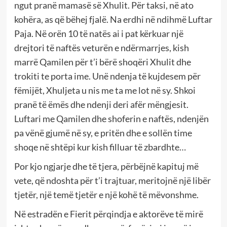
ngut pranë mamasë së Xhulit. Për taksi, në ato
kohëra, as që bëhej fjalë. Na erdhi në ndihmë Luftar
Paja. Në orën 10 të natës ai i pat kërkuar një
drejtori të naftës veturën e ndërmarrjes, kish
marrë Qamilen për t’i bërë shoqëri Xhulit dhe
trokiti te porta ime. Unë ndenja të kujdesem për
fëmijët, Xhuljeta u nis me ta me lot në sy. Shkoi
pranë të ëmës dhe ndenji deri afër mëngjesit.
Luftari me Qamilen dhe shoferin e naftës, ndenjën
pa vënë gjumë në sy, e pritën dhe e sollën time
shoqe në shtëpi kur kish filluar të zbardhte…
Por kjo ngjarje dhe të tjera, përbëjnë kapituj më
vete, që ndoshta për t’i trajtuar, meritojnë një libër
tjetër, një temë tjetër e një kohë të mëvonshme.
Në estradën e Fierit përqindja e aktorëve të mirë