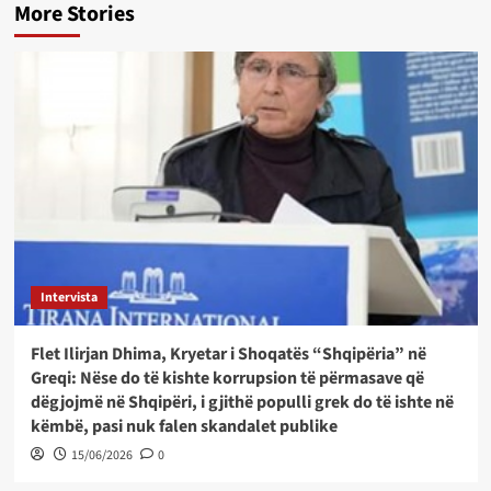
More Stories
Intervista
Flet Ilirjan Dhima, Kryetar i Shoqatës “Shqipëria” në
Greqi: Nëse do të kishte korrupsion të përmasave që
dëgjojmë në Shqipëri, i gjithë populli grek do të ishte në
këmbë, pasi nuk falen skandalet publike
15/06/2026
0