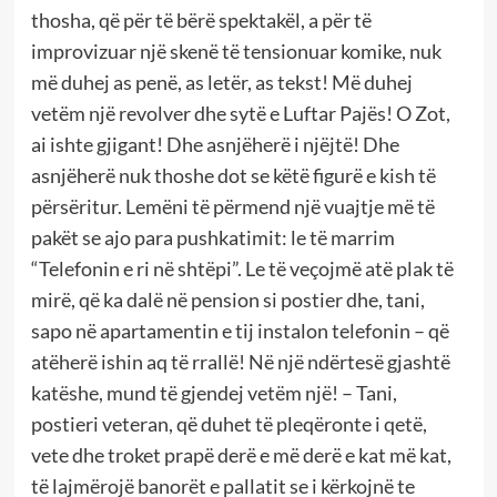
thosha, që për të bërë spektakël, a për të
improvizuar një skenë të tensionuar komike, nuk
më duhej as penë, as letër, as tekst! Më duhej
vetëm një revolver dhe sytë e Luftar Pajës! O Zot,
ai ishte gjigant! Dhe asnjëherë i njëjtë! Dhe
asnjëherë nuk thoshe dot se këtë figurë e kish të
përsëritur. Lemëni të përmend një vuajtje më të
pakët se ajo para pushkatimit: le të marrim
“Telefonin e ri në shtëpi”. Le të veçojmë atë plak të
mirë, që ka dalë në pension si postier dhe, tani,
sapo në apartamentin e tij instalon telefonin – që
atëherë ishin aq të rrallë! Në një ndërtesë gjashtë
katëshe, mund të gjendej vetëm një! – Tani,
postieri veteran, që duhet të pleqëronte i qetë,
vete dhe troket prapë derë e më derë e kat më kat,
të lajmërojë banorët e pallatit se i kërkojnë te