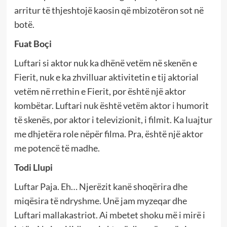
arritur të thjeshtojë kaosin që mbizotëron sot në
botë.
Fuat Boçi
Luftari si aktor nuk ka dhënë vetëm në skenën e
Fierit, nuk e ka zhvilluar aktivitetin e tij aktorial
vetëm në rrethin e Fierit, por është një aktor
kombëtar. Luftari nuk është vetëm aktor i humorit
të skenës, por aktor i televizionit, i filmit. Ka luajtur
me dhjetëra role nëpër filma. Pra, është një aktor
me potencë të madhe.
Todi Llupi
Luftar Paja. Eh… Njerëzit kanë shoqërira dhe
miqësira të ndryshme. Unë jam myzeqar dhe
Luftari mallakastriot. Ai mbetet shoku më i mirë i