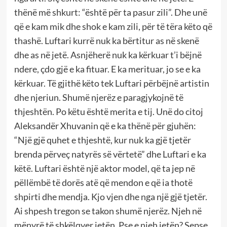
thënë më shkurt: “është për ta pasur zili”. Dhe unë
që e kam mik dhe shok e kam zili, për të tëra këto që
thashë. Luftari kurrë nuk ka bërtitur as në skenë
dhe as në jetë. Asnjëherë nuk ka kërkuar t’i bëjnë
ndere, çdo gjë e ka fituar. E ka merituar, jo se e ka
kërkuar. Të gjithë këto tek Luftari përbëjnë artistin
dhe njeriun. Shumë njerëz e paragjykojnë të
thjeshtën. Po këtu është merita e tij. Unë do citoj
Aleksandër Xhuvanin që e ka thënë për gjuhën:
“Një gjë quhet e thjeshtë, kur nuk ka gjë tjetër
brenda përveç natyrës së vërtetë” dhe Luftari e ka
këtë. Luftari është një aktor model, që ta jep në
pëllëmbë të dorës atë që mendon e që ia thotë
shpirti dhe mendja. Kjo vjen dhe nga një gjë tjetër.
Ai shpesh tregon se takon shumë njerëz. Njeh në
mënyrë të shkëlqyer jetën. Pse e njeh jetën? Sepse