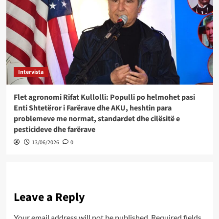
Intervista
Flet agronomi Rifat Kullolli: Populli po helmohet pasi
Enti Shtetëror i Farërave dhe AKU, heshtin para
problemeve me normat, standardet dhe cilësitë e
pesticideve dhe farërave
13/06/2026
0
Leave a Reply
Your email address will not be published.
Required fields