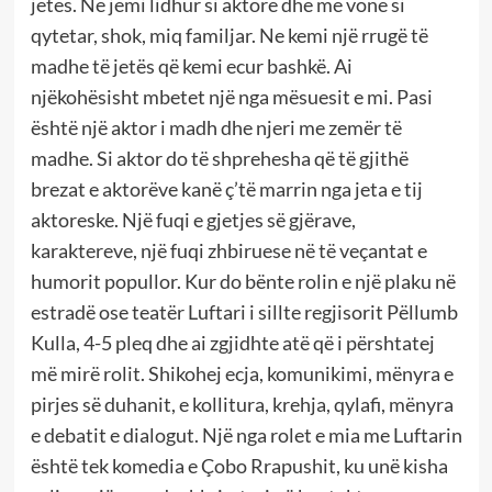
jetës. Ne jemi lidhur si aktorë dhe më vonë si
qytetar, shok, miq familjar. Ne kemi një rrugë të
madhe të jetës që kemi ecur bashkë. Ai
njëkohësisht mbetet një nga mësuesit e mi. Pasi
është një aktor i madh dhe njeri me zemër të
madhe. Si aktor do të shprehesha që të gjithë
brezat e aktorëve kanë ç’të marrin nga jeta e tij
aktoreske. Një fuqi e gjetjes së gjërave,
karaktereve, një fuqi zhbiruese në të veçantat e
humorit popullor. Kur do bënte rolin e një plaku në
estradë ose teatër Luftari i sillte regjisorit Pëllumb
Kulla, 4-5 pleq dhe ai zgjidhte atë që i përshtatej
më mirë rolit. Shikohej ecja, komunikimi, mënyra e
pirjes së duhanit, e kollitura, krehja, qylafi, mënyra
e debatit e dialogut. Një nga rolet e mia me Luftarin
është tek komedia e Çobo Rrapushit, ku unë kisha