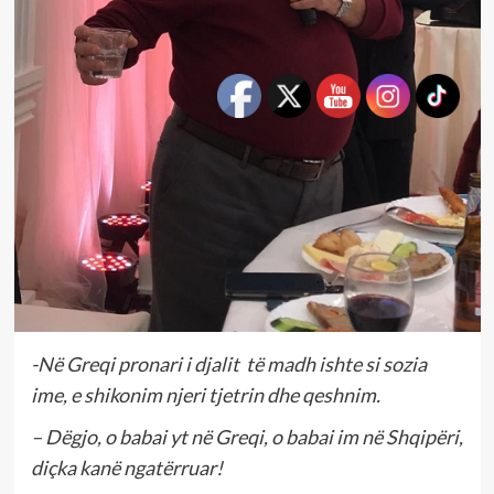
-Në Greqi pronari i djalit të madh ishte si sozia
ime, e shikonim njeri tjetrin dhe qeshnim.
– Dëgjo, o babai yt në Greqi, o babai im në Shqipëri,
diçka kanë ngatërruar!