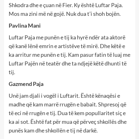
Shkodra dhe e çuan në Fier. Ky është Luftar Paja.
Mos ma zini më në gojë. Nuk dua t’i shoh bojën.
Pavlina Mani
Luftar Paja me punën e tij ka hyrë ndër ata aktorë
që kanë lënë emrin e artistëve të mirë. Dhe këtë e
ka arritur me punën e tij. Kam pasur fatin të luaj me
Luftar Pajën në teatër dhe ta ndjejë këtë dhunti të
tij.
Gazmend Paja
Unë jam djali i vogël i Luftarit. Është kënaqësi e
madhe që kam marrë rrugën e babait. Shpresoj që
të eci në rrugën e tij. Dua të kem popullaritet siç e
ka ai sot. Është fat për mua që përveç shkollës dhe
punës kam dhe shkollën e tij në darkë.