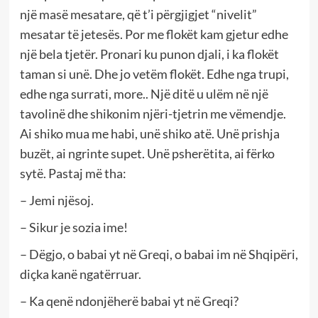
një masë mesatare, që t’i përgjigjet “nivelit”
mesatar të jetesës. Por me flokët kam gjetur edhe
një bela tjetër. Pronari ku punon djali, i ka flokët
taman si unë. Dhe jo vetëm flokët. Edhe nga trupi,
edhe nga surrati, more.. Një ditë u ulëm në një
tavolinë dhe shikonim njëri-tjetrin me vëmendje.
Ai shiko mua me habi, unë shiko atë. Unë prishja
buzët, ai ngrinte supet. Unë psherëtita, ai fërko
sytë. Pastaj më tha:
– Jemi njësoj.
– Sikur je sozia ime!
– Dëgjo, o babai yt në Greqi, o babai im në Shqipëri,
diçka kanë ngatërruar.
– Ka qenë ndonjëherë babai yt në Greqi?