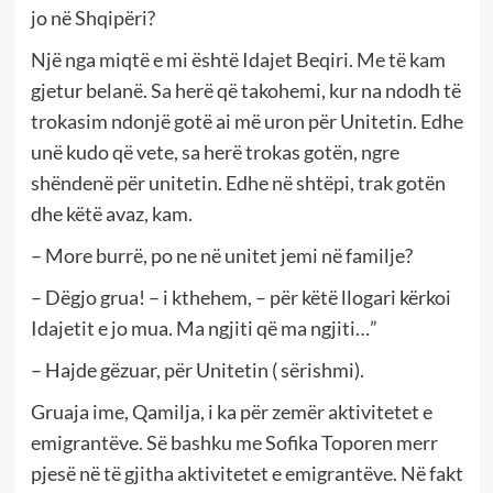
jo në Shqipëri?
Një nga miqtë e mi është Idajet Beqiri. Me të kam
gjetur belanë. Sa herë që takohemi, kur na ndodh të
trokasim ndonjë gotë ai më uron për Unitetin. Edhe
unë kudo që vete, sa herë trokas gotën, ngre
shëndenë për unitetin. Edhe në shtëpi, trak gotën
dhe këtë avaz, kam.
– More burrë, po ne në unitet jemi në familje?
– Dëgjo grua! – i kthehem, – për këtë llogari kërkoi
Idajetit e jo mua. Ma ngjiti që ma ngjiti…”
– Hajde gëzuar, për Unitetin ( sërishmi).
Gruaja ime, Qamilja, i ka për zemër aktivitetet e
emigrantëve. Së bashku me Sofika Toporen merr
pjesë në të gjitha aktivitetet e emigrantëve. Në fakt