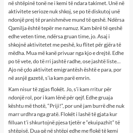
në shtëpinë tonë ne i kemi të ndara takimet. Unë në
aktivitete serioze nuk shkoj, se po të diskutoj unë
ndonjë prej të pranishmëve mund të qeshë. Ndërsa
Qamilja është tepër me namuz. Kam bërë të qeshë
edhe veten time, ndërsa gruan time, jo. Asaj i
shkojnë aktivitetet me peshë, ku flitet për gjëra të
mëdha. Mua më kanë privuar nga kjo e drejtë. Edhe
po të vete, do të rri jashtë radhe, ose jashtë liste…
Ajo në çdo aktivitet emigrantësh është e para, por
në asnjë gazetë, s’ia kam parë emrin.
Kam nisur të zgjas flokët. Jo, s’i kam rritur për
ndonjë rol, por i kam lënë për qejf. Edhe gruaja
kështu më thotë, “Priji!”, por unë jam burrë dhe nuk
marr urdhra nga gratë. Flokët i lashë të gjata kur
filluan t’i shkurtojnë pjesa tjetër e “ekuipazhit” të
shtëpisë. Dua që në shtëpi edhe me flokë të kemi