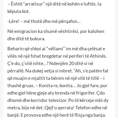
– Është “arratisur” një ditë në kohën e luftës. Ia
këputa kot.
-Lëre! – më thotë dhe më përqafon…
Në emigracion ka shumë vështirësi, por kalohen
dhe ditë të bukura.
Beharin që shkoi ai “vëllami” im më dha çelësat e
vilës në një fshat bregdetar në periferi të Athinës.
Ç’e do, ç’vilë ishte…? Ndenjëm 20 ditë si në
përrallë. Na dukej vetja si mbret. “Ah, s’e patëm fat
që muajin e mjaltit ta bënim në një vilë të tillë – i
thashë gruas. – Konita re, konita… Jo gjel fare, por
edhe gjel hëne gjeje aty brenda në frigorifer. Çdo
dhomë dhe korridor televizor. Po të kërceje mbi dy
metra, bije në det. Qejf o qerrata! Telefon edhe në
banjë. E provova edhe një herë të flisja nga banja.