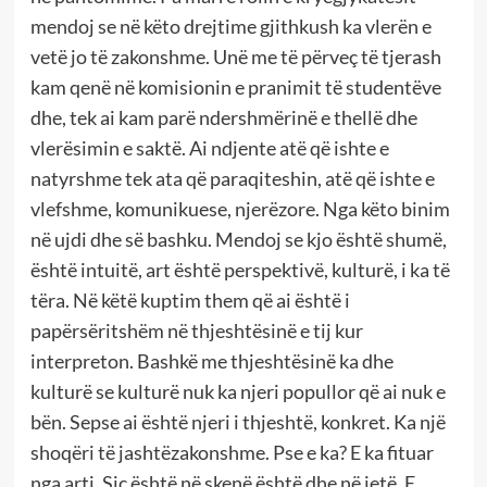
mendoj se në këto drejtime gjithkush ka vlerën e
vetë jo të zakonshme. Unë me të përveç të tjerash
kam qenë në komisionin e pranimit të studentëve
dhe, tek ai kam parë ndershmërinë e thellë dhe
vlerësimin e saktë. Ai ndjente atë që ishte e
natyrshme tek ata që paraqiteshin, atë që ishte e
vlefshme, komunikuese, njerëzore. Nga këto binim
në ujdi dhe së bashku. Mendoj se kjo është shumë,
është intuitë, art është perspektivë, kulturë, i ka të
tëra. Në këtë kuptim them që ai është i
papërsëritshëm në thjeshtësinë e tij kur
interpreton. Bashkë me thjeshtësinë ka dhe
kulturë se kulturë nuk ka njeri popullor që ai nuk e
bën. Sepse ai është njeri i thjeshtë, konkret. Ka një
shoqëri të jashtëzakonshme. Pse e ka? E ka fituar
nga arti. Siç është në skenë është dhe në jetë. E