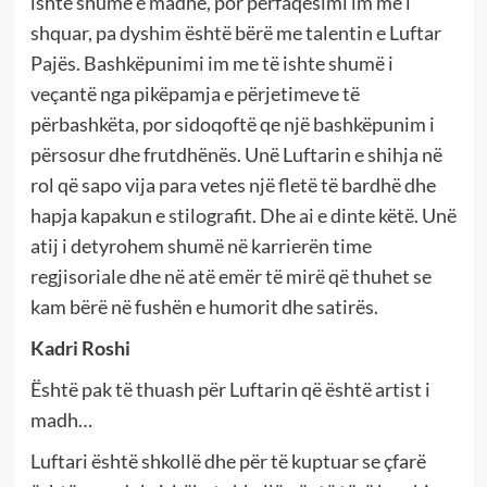
ishte shumë e madhe, por përfaqësimi im më i
shquar, pa dyshim është bërë me talentin e Luftar
Pajës. Bashkëpunimi im me të ishte shumë i
veçantë nga pikëpamja e përjetimeve të
përbashkëta, por sidoqoftë qe një bashkëpunim i
përsosur dhe frutdhënës. Unë Luftarin e shihja në
rol që sapo vija para vetes një fletë të bardhë dhe
hapja kapakun e stilografit. Dhe ai e dinte këtë. Unë
atij i detyrohem shumë në karrierën time
regjisoriale dhe në atë emër të mirë që thuhet se
kam bërë në fushën e humorit dhe satirës.
Kadri Roshi
Është pak të thuash për Luftarin që është artist i
madh…
Luftari është shkollë dhe për të kuptuar se çfarë