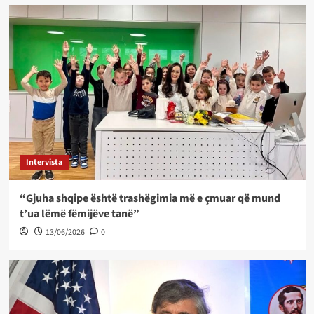
Intervista
“Gjuha shqipe është trashëgimia më e çmuar që mund
t’ua lëmë fëmijëve tanë”
13/06/2026
0