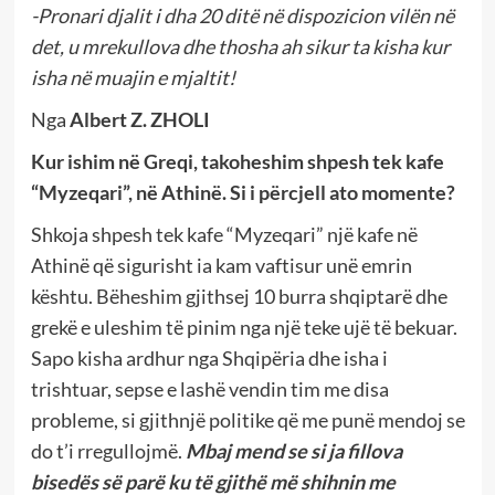
-Pronari djalit i dha 20 ditë në dispozicion vilën në
det, u mrekullova dhe thosha ah sikur ta kisha kur
isha në muajin e mjaltit!
Nga
Albert Z. ZHOLI
Kur ishim në Greqi, takoheshim shpesh tek kafe
“Myzeqari”, në Athinë. Si i përcjell ato momente?
Shkoja shpesh tek kafe “Myzeqari” një kafe në
Athinë që sigurisht ia kam vaftisur unë emrin
kështu. Bëheshim gjithsej 10 burra shqiptarë dhe
grekë e uleshim të pinim nga një teke ujë të bekuar.
Sapo kisha ardhur nga Shqipëria dhe isha i
trishtuar, sepse e lashë vendin tim me disa
probleme, si gjithnjë politike që me punë mendoj se
do t’i rregullojmë.
Mbaj mend se si ja fillova
bisedës së parë ku të gjithë më shihnin me