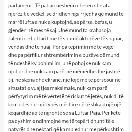
parlament! Të paharrueshëm mbeten dhe ata
njerëzit e veckël, se dridhen nga rrjedha që mund të
marrë lufta e nuk e kuptojnë, se përse, befas, u
gjendën në mes të saj. Unë mund ta krahasoja
talentin e Luftarit me të shumë aktorëve të shquar,
vendas dhe të huaj. Por pa teprimin më të vogël
dhe pa përfillur shtrembërimin e buzëve që mund
të ndeshë ky pohimi im, unë pohoj se nuk kam
njohur dhe nuk kam parë, në mëmëdhe dhe jashtë
tij, në skena dhe ekrane, një lojë më të përsosur në
situatat e vuajtjes maksimale, nuk kam parë
përfytyrim më të vërtetë të riskut të jetës, nuk di të
kem ndeshur një lypës mëshire që të shkaktojë një
keqardhje aq të ngrohtë se sa Luftar Paja. Për këtë
pa dyshim e ndihmojnë me të tepërt dhuntitë e
natyrës dhe nektari që ka mbledhur me përkushtim