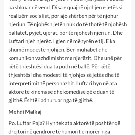
ka shkuar në vend. Disa e quajnë njohjen e jetës si
realizëm socialist, por ajo shërben për të njohur
njeriun. Të njohësh jetën nuk do të thotë të njohësh
pallatet, pyjet, ujërat, por të njohësh njeriun. Dhe
Luftari njeh njerëz. I gjen në mënyrën e tij. E ka
shumë modeste njohjen. Bën muhabet dhe
komunikon vazhdimisht me njerëzit. Dhe unë për
këtë thjeshtësi dua ta puth në ballë. Për këtë
thjeshtësi dhe modesti të njohjes së jetës dhe të
interpretimit të personazhit. Luftari hyn në ata
aktorë të kinemasë dhe komedisë që e duan të
gjithë. Është i adhuruar nga të gjithë.
Mehdi Malkaj
Po. Luftar Paja? Hyn tek ata aktorë të poshtër që
drejtorinë qendrore të humorit e morën nga