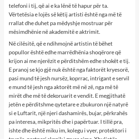
telefoni i tij, që ai e ka lënë të hapur për ta.
Vërtetësia e lojës së këtij artisti është nga më të
rrallat dhe duhet pa mëdyshje mostruar për
mësimdhënie në akademitë e aktrimit.
Në cilësitë, që e ndihmojnë artistin të bëhet
popullor është edhe marrëdhënia shoqërore që
krijon ai me njerëzit e përditshëm edhe shokët e tij.
E pranoj se kjo gjë nuk është nga faktorët kryesorë,
pasi mund të jesh nursëz, koprrac, intrigant e servil
e mund të jesh nga aktorët më në zë, nga më të
mirët dhe më të dekoruarit e vendit. E megjithatë
jetën e përditshme qytetare e zbukuron një natyrë
si e Luftarit, një njeri dashamirës, bujar, përkrahës
pa interesa, mikpritës dhe i papërtuar. I tillë pra,
ishte dhe është miku im, kolegu i vyer, protektori i
trupës, partneri skenik i gruas sime, Xhuljetës.