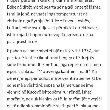
Edhe në ditët më të acarta që na qëllonte të kishte
familja jonë, në varësi nga temperaturat që
zbrisnin nga Byroja Politike e Enver Hoxhës,
Luftari, edhe pse ndjekës i përpiktë i direktivave,
ishte mjaft i hapur me nevojat njerëzore që na
paraqiteshin ne.
E paharrueshme mbetet një natë e vitit 1977, kur
partia në teatër rikonfirmoi heqjen e të drejtës
sime të botimit dhe më hoqi nga repertori dramën
e porsa shkruar “Motive nga kantieri i madh” Ka
qenë një nga periudhat më të vështira për ne. U bë
edhe më e vështirë, sepse na lajmëruan se ime
vjehrrë në Kuçovë ishte sëmurur rëndë. Ishte
mbrëmje, ne nuk kishim ku të linim fëmijët e vegjël
që të ndiqnim kamionët e rastit për të shkuar me