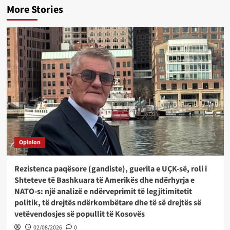
More Stories
Opinion
Rezistenca paqësore (gandiste), guerila e UÇK-së, roli i
Shteteve të Bashkuara të Amerikës dhe ndërhyrja e
NATO-s: një analizë e ndërveprimit të legjitimitetit
politik, të drejtës ndërkombëtare dhe të së drejtës së
vetëvendosjes së popullit të Kosovës
02/08/2026
0