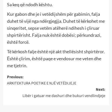
Sa keq që ndodh kështu.
Kur gabon dhe je i vetëdijshëm për gabimin, falja
duhet të vijë nga ndërgjegjja. Duhet të kërkohet me
sinqeritet, sepse vetëm atëherë ndihesh i çliruar
shpirtërisht. Falja nuk është dobësi; përkundrazi,
është forcë.
Të kërkosh falje është një akt thellësisht shpirtëror.
Është çlirim, është paqe e vendosur me veten dhe
me tjetrin.
Post
Previous:
ARKITEKTURA POETIKE E NJË VETËDIJEJE
navigation
Next:
Libër i gatuar me dashuri dhe bukuri vendlindjeje