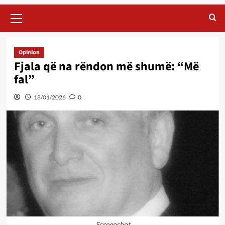
Primary
Menu
Opinion
Fjala që na rëndon më shumë: “Më
fal”
18/01/2026
0
Screenshot