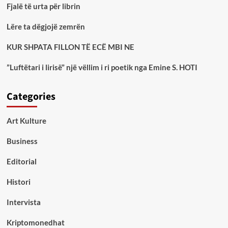
Fjalë të urta për librin
Lëre ta dëgjojë zemrën
KUR SHPATA FILLON TË ECË MBI NE
”Luftëtari i lirisë” një vëllim i ri poetik nga Emine S. HOTI
Categories
Art Kulture
Business
Editorial
Histori
Intervista
Kriptomonedhat