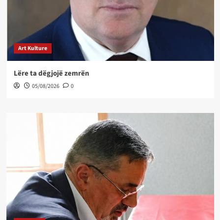
Art Kulture
Lëre ta dëgjojë zemrën
05/08/2026
0