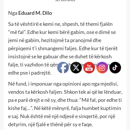
Nga
Eduard M. Dilo
Sa të vështirë e kemi ne, shpesh, të themi fjalën
“më fal”. Edhe kur kemi bërë gabim, ose e dimë se
jemi në gabim, hezitojmë ta pranojmë dhe
përpiqemi t’i shmangemi faljes. Edhe kur të tjerët
insistojnë se ke gabuar dhe se duhet të kërkosh
falje, ti vazhdon të qëndrosh në mendimin tënd,
edhe pse i padrejtë.
Në fund, i imponuar nga opinioni apo nga mjedisi,
vendos ta kërkosh faljen. Shkon tek ai që ke lënduar,
pa e parë drejt e në sy, dhe thua: “Më fal, por edhe ti
kishe faj…”. Në këtë mënyrë, falja humbet kuptimin
e saj. Nuk është më një ndjesë e sinqertë, por një
detyrim, një fjalë e thënë për sy e faqe.