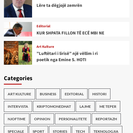
Lëre ta dëgjojë zemrën
Editorial
KUR SHPATA FILLON TË ECË MBI NE
Art Kulture
”Luftëtari i lirisë” një vëllim i ri
poetik nga Emine S. HOTI
Categories
ART KULTURE
BUSINESS
EDITORIAL
HISTORI
INTERVISTA
KRIPTOMONEDHAT
LAJME
ME TEPER
NJOFTIME
OPINION
PERSONALITETE
REPORTAZH
SPECIALE
SPORT
STORIES
TECH
TEKNOLOGJIA