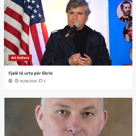
Art Kulture
Fjalë të urta për librin
05/08/2026
0