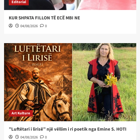
Editorial
KUR SHPATA FILLON TË ECË MBI NE
04/08/2026
0
Art Kulture
”Luftëtari i lirisë” një vëllim i ri poetik nga Emine S. HOTI
04/08/2026
0