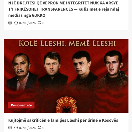
NJË DREJTËSI QË VEPRON ME INTEGRITET NUK KA ARSYE
T’I FRIKËSOHET TRANSPARENCËS — Kufizimet e reja ndaj
medias nga GJKKO
07/08/2026
0
Personalitete
Kujtojmë sakrificën e familjes Lleshi për lirinë e Kosovës
07/08/2026
0