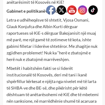
anëtarësimit të Kosovës në KiE!
Gabimet e politikanëve adoleshent
Letra e udhëheqësve të shtetit, Vjosa Osmani,
Glauk Konjufca dhe Albin Kurti dërguar
raportueses së KiE-s dërguar Bakojanisit një muaj
më parë, me një gamë të zotimeve të kota, ishte
gabimi filletar i liderëve shtetëror. Me zhagitje nuk
zgjidhen problemet! Nuk ka “herë e zbatojmë e
herë nuk e zbatojmë marrëveshjen.
Mbetët i habitshëm fakti se si liderët
institucionalë të Kosovës, deri më tani i kanë
shpërfillur kërkesat e njëjta nga nivelet më të larta
të SHBA-ve dhe BE-së, dhe pikërisht për këtë
dështuam të anëtarësohemi në KiE dhe të mbetemi
nën sanksione, në marrëdhënie shumë të acaruara