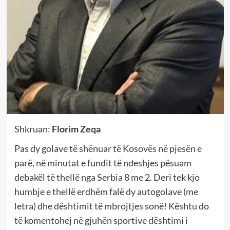
Shkruan:
Florim Zeqa
Pas dy golave të shënuar të Kosovës në pjesën e
parë, në minutat e fundit të ndeshjes pësuam
debakël të thellë nga Serbia 8 me 2. Deri tek kjo
humbje e thellë erdhëm falë dy autogolave (me
letra) dhe dështimit të mbrojtjes sonë! Kështu do
të komentohej në gjuhën sportive dështimi i