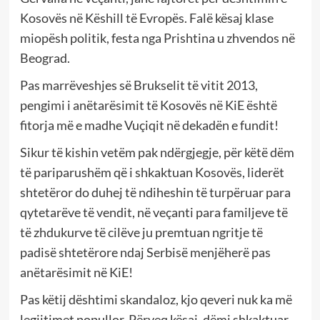
Kosovës në Këshill të Evropës. Falë kësaj klase
miopësh politik, festa nga Prishtina u zhvendos në
Beograd.
Pas marrëveshjes së Brukselit të vitit 2013,
pengimi i anëtarësimit të Kosovës në KiE është
fitorja më e madhe Vuçiqit në dekadën e fundit!
Sikur të kishin vetëm pak ndërgjegje, për këtë dëm
të pariparushëm që i shkaktuan Kosovës, liderët
shtetëror do duhej të ndiheshin të turpëruar para
qytetarëve të vendit, në veçanti para familjeve të
të zhdukurve të cilëve ju premtuan ngritje të
padisë shtetërore ndaj Serbisë menjëherë pas
anëtarësimit në KiE!
Pas këtij dështimi skandaloz, kjo qeveri nuk ka më
legjitimet popullor. Përveq kësaj, dëmi shkaktuar