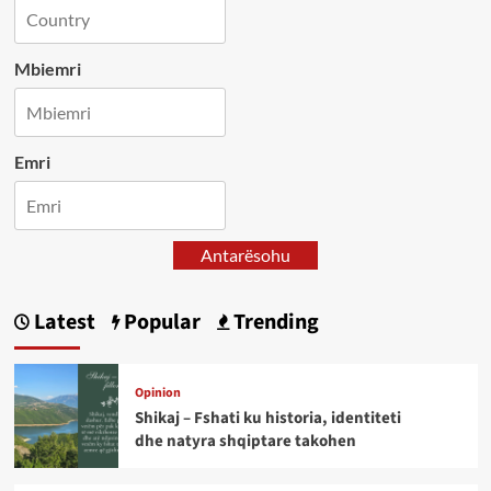
Mbiemri
Emri
Antarësohu
Latest
Popular
Trending
Opinion
Shikaj – Fshati ku historia, identiteti
dhe natyra shqiptare takohen