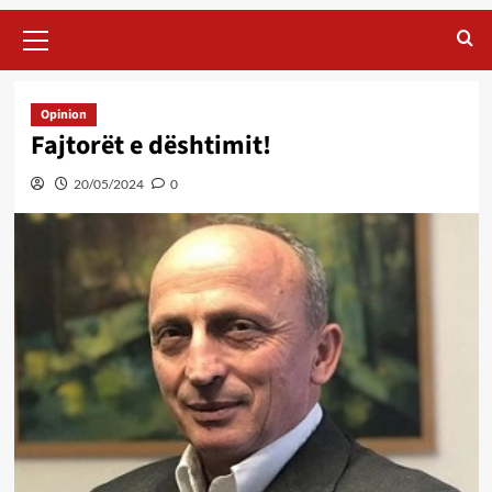
Primary
Menu
Opinion
Fajtorët e dështimit!
20/05/2024
0