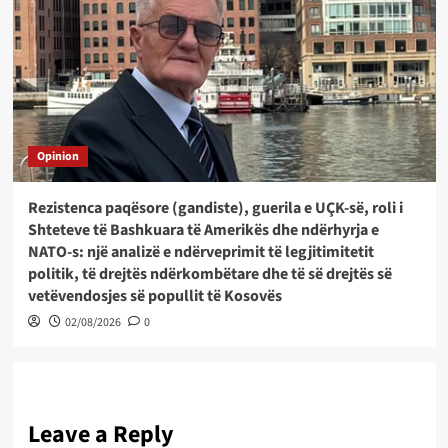
Opinion
Rezistenca paqësore (gandiste), guerila e UÇK-së, roli i
Shteteve të Bashkuara të Amerikës dhe ndërhyrja e
NATO-s: një analizë e ndërveprimit të legjitimitetit
politik, të drejtës ndërkombëtare dhe të së drejtës së
vetëvendosjes së popullit të Kosovës
02/08/2026
0
Leave a Reply