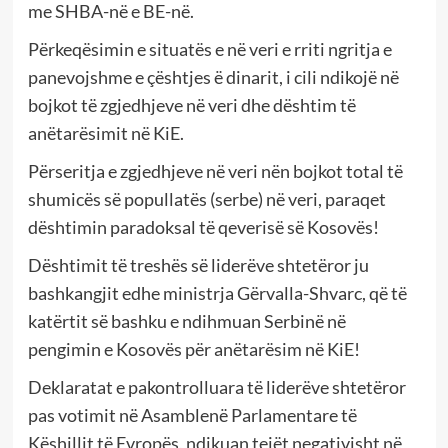
me SHBA-në e BE-në.
Përkeqësimin e situatës e në veri e rriti ngritja e
panevojshme e çështjes ë dinarit, i cili ndikojë në
bojkot të zgjedhjeve në veri dhe dështim të
anëtarësimit në KiE.
Përseritja e zgjedhjeve në veri nën bojkot total të
shumicës së popullatës (serbe) në veri, paraqet
dështimin paradoksal të qeverisë së Kosovës!
Dështimit të treshës së liderëve shtetëror ju
bashkangjit edhe ministrja Gërvalla-Shvarc, që të
katërtit së bashku e ndihmuan Serbinë në
pengimin e Kosovës për anëtarësim në KiE!
Deklaratat e pakontrolluara të liderëve shtetëror
pas votimit në Asamblenë Parlamentare të
Këshillit të Evropës, ndikuan tejët negativisht në