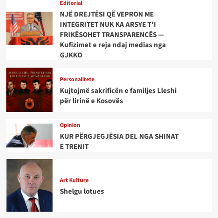
Editorial
NJË DREJTËSI QË VEPRON ME
INTEGRITET NUK KA ARSYE T’I
FRIKËSOHET TRANSPARENCËS —
Kufizimet e reja ndaj medias nga
GJKKO
Personalitete
Kujtojmë sakrificën e familjes Lleshi
për lirinë e Kosovës
Opinion
KUR PËRGJEGJËSIA DEL NGA SHINAT
E TRENIT
Art Kulture
Shelgu lotues