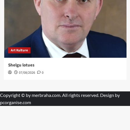
Art Kulture
Shelgu lotues
07/08/2026
0
Copyright © by
merbraha.com
. All rights reserved. Design by
pcorganise.com