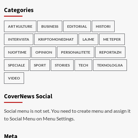
Categories
ART KULTURE
BUSINESS
EDITORIAL
HISTORI
INTERVISTA
KRIPTOMONEDHAT
LAJME
ME TEPER
NJOFTIME
OPINION
PERSONALITETE
REPORTAZH
SPECIALE
SPORT
STORIES
TECH
TEKNOLOGJIA
VIDEO
CoverNews Social
Social menu is not set. You need to create menu and assign it
to Social Menu on Menu Settings.
Meta