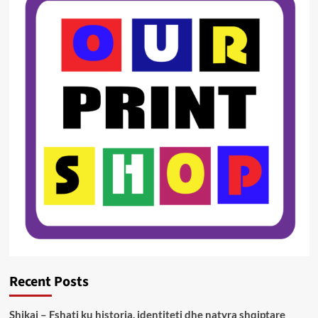
Recent Posts
Shikaj – Fshati ku historia, identiteti dhe natyra shqiptare