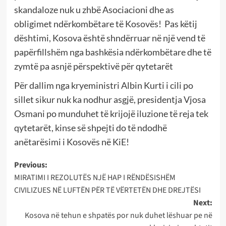
skandaloze nuk u zhbë Asociacioni dhe as
obligimet ndërkombëtare të Kosovës! Pas këtij
dështimi, Kosova është shndërruar në një vend të
papërfillshëm nga bashkësia ndërkombëtare dhe të
zymtë pa asnjë përspektivë për qytetarët
Për dallim nga kryeministri Albin Kurti i cili po
sillet sikur nuk ka nodhur asgjë, presidentja Vjosa
Osmani po munduhet të krijojë iluzione të reja tek
qytetarët, kinse së shpejti do të ndodhë
anëtarësimi i Kosovës në KiE!
Post
Previous:
MIRATIMI I REZOLUTËS NJË HAP I RËNDËSISHËM
navigation
CIVILIZUES NË LUFTËN PËR TË VËRTETËN DHE DREJTËSI
Next:
Kosova në tehun e shpatës por nuk duhet lëshuar pe në