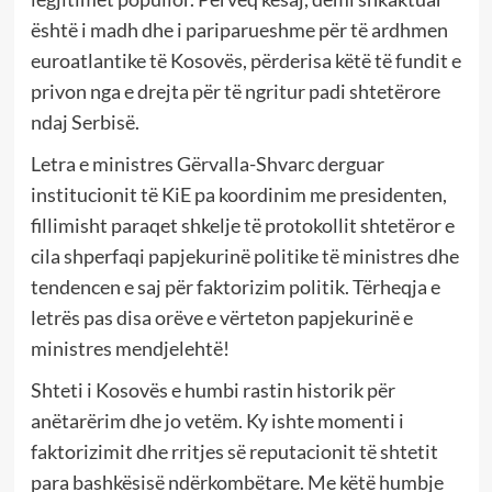
është i madh dhe i pariparueshme për të ardhmen
euroatlantike të Kosovës, përderisa këtë të fundit e
privon nga e drejta për të ngritur padi shtetërore
ndaj Serbisë.
Letra e ministres Gërvalla-Shvarc derguar
institucionit të KiE pa koordinim me presidenten,
fillimisht paraqet shkelje të protokollit shtetëror e
cila shperfaqi papjekurinë politike të ministres dhe
tendencen e saj për faktorizim politik. Tërheqja e
letrës pas disa orëve e vërteton papjekurinë e
ministres mendjelehtë!
Shteti i Kosovës e humbi rastin historik për
anëtarërim dhe jo vetëm. Ky ishte momenti i
faktorizimit dhe rritjes së reputacionit të shtetit
para bashkësisë ndërkombëtare. Me këtë humbje