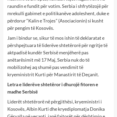
raundin e fundit për votim. Serbia i shfrytëzojë për
mrekulli gabimet e politikanëve adoleshent, duke e
përdorur “Kalin e Trojes” (Asociacionin) si kusht
për pengim të Kosovës.
Jam i bindur se, sikur të mos ishin të deklaratat e
përshpejtuara të liderëve shtetërorë për ngritje të
aktpadisë kundër Serbisë menjëherë pas
anëtarësimit më 17 Maj, Serbia nuk do të
mobilizohej aq shumë pas vendimit të
kryeministrit Kurti për Manastirit të Deçanit.
Letra e liderëve shtetëror i dhurojë fitoren e
madhe Serbisë
Liderët shtetërorë në përgjithësi, kryeministri i
Kosovës, Albin Kurti dhe kryediplomatja Donika
Gërvalla në veçanti, janë fajtorët për dështimin e