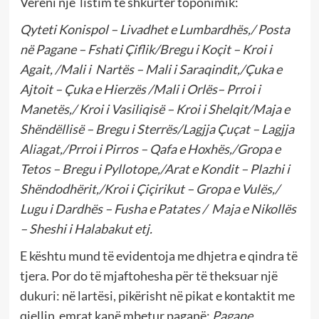
Vëreni një listim të shkurtër toponimik:
Qyteti Konispol – Livadhet e Lumbardhës,/ Posta
në Pagane – Fshati Çiflik/Bregu i Koçit – Kroi i
Agait, /Mali i Nartës – Mali i Saraqindit,/Çuka e
Ajtoit – Çuka e Hierzës /Mali i Orlës– Prroi i
Manetës,/ Kroi i Vasiliqisë – Kroi i Shelqit/Maja e
Shëndëllisë – Bregu i Sterrës/Lagjja Çuçat – Lagjja
Aliagat,/Prroi i Pirros – Qafa e Hoxhës,/Gropa e
Tetos – Bregu i Pyllotope,/Arat e Kondit – Plazhi i
Shëndodhërit,/Kroi i Çiçirikut – Gropa e Vulës,/
Lugu i Dardhës – Fusha e Patates / Maja e Nikollës
– Sheshi i Halabakut etj.
E kështu mund të evidentoja me dhjetra e qindra të
tjera. Por do të mjaftohesha për të theksuar një
dukuri: në lartësi, pikërisht në pikat e kontaktit me
qiellin emrat kanë mbetur paganë:
Pagane,