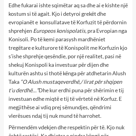
Edhe fukarai ishte sqimëtar aq sa dhe ai e kishte një
kostum si të agait. Kjo i detyroi grekët dhe
evropianët e konsullatave të Korfuzit të përdornin
shprehjen
Europeos konispolatis
, pra Evropian nga
Konisoli. Po të kemi parasysh mardhëniet
tregëtare e kulturore të Konispolit me Korfuzin kjo
s’ishe shprehje qesëndie, por një realitet, pasi në
shekuj Konispoli ka investuar për dijen dhe
kulturën ashtu si thotë kënga për atdhetarin Alush
Taka
“O Alush mustaqeverdhë,/ lirat për shqipen
t’u derdhë…”
Dhe kur erdhi puna për shërimin e tij
investuan edhe miqtë e tij të vërtetë në Korfuz. E
megjithëse ai vdiq prej sëmundjes, qëndrimi
vlerësues ndaj tij nuk mund të harrohet.
Përmendëm vdekjen dhe respektin për të. Kjo nuk
është rastësi. Ka dhjetra e qindra këngë për