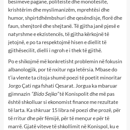
besimeve pagane, politeiste dhe monotesite,
krishtërim dhe myslimanizëm, mprehtësi dhe
humor, shpirtdhëmbshuri dhe qesëndisje, florë dhe
faun, shenjtorë dhe shejtanë. Të gjitha janë pjesë e
natyrshme e ekzistencës, të gjitha kërkojnë të
jetojnë, e po ta respektojmë hisen e diellit të
gjithësecilit, dielli i ngroh e i thek të gjithë.
Po e shikojmë më konkretisht problemin në fokusin
albanologjik, por të nxitur nga letërsia. Mbase do
t’ia vlente ta citoja shumë poezi të poetit minoritar
Jorgo Çati nga fshati Qesarat. Jorgua ka mbaruar
gjimnazin
“Bido Sejko”
të Konispolit dhe më pas
është shkolluar si ekonomist finance me rezultate
të larta. Ka shkruar 15 libra në poezi dhe prozë, për
të rritur dhe për fëmijë, për të mençur e për të
marrë. Gjatë viteve të shkollimit në Konispol, ku e