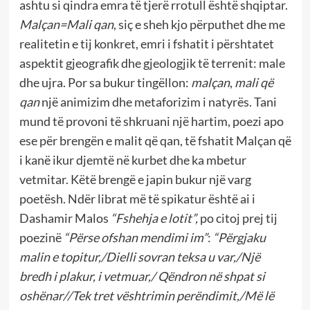
ashtu si qindra emra të tjerë rrotull është shqiptar.
Malçan=Mali qan
, siç e sheh kjo përputhet dhe me
realitetin e tij konkret, emri i fshatit i përshtatet
aspektit gjeografik dhe gjeologjik të terrenit: male
dhe ujra. Por sa bukur tingëllon:
malçan
,
mali që
qan
një animizim dhe metaforizim i natyrës. Tani
mund të provoni të shkruani një hartim, poezi apo
ese për brengën e malit që qan, të fshatit Malçan që
i kanë ikur djemtë në kurbet dhe ka mbetur
vetmitar. Këtë brengë e japin bukur një varg
poetësh. Ndër librat më të spikatur është ai i
Dashamir Malos
“Fshehja e lotit”,
po citoj prej tij
poezinë
“Përse ofshan mendimi im”
:
“Përgjaku
malin e topitur,/Dielli sovran teksa u var,/Një
bredh i plakur, i vetmuar,/ Qëndron në shpat si
oshënar//Tek tret vështrimin perëndimit,/Më lë