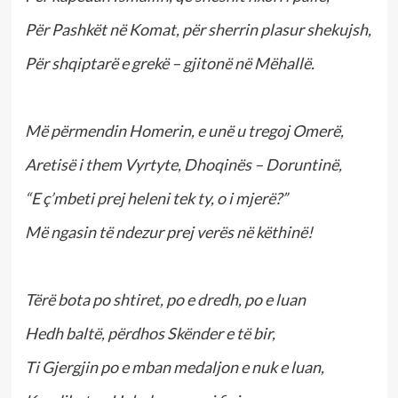
Për Pashkët në Komat, për sherrin plasur shekujsh,
Për shqiptarë e grekë – gjitonë në Mëhallë.
Më përmendin Homerin, e unë u tregoj Omerë,
Aretisë i them Vyrtyte, Dhoqinës – Doruntinë,
“E ç’mbeti prej heleni tek ty, o i mjerë?”
Më ngasin të ndezur prej verës në këthinë!
Tërë bota po shtiret, po e dredh, po e luan
Hedh baltë, përdhos Skënder e të bir,
Ti Gjergjin po e mban medaljon e nuk e luan,