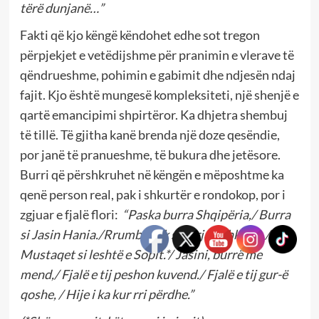
tërë dunjanë…”
Fakti që kjo këngë këndohet edhe sot tregon
përpjekjet e vetëdijshme për pranimin e vlerave të
qëndrueshme, pohimin e gabimit dhe ndjesën ndaj
fajit. Kjo është mungesë kompleksiteti, një shenjë e
qartë emancipimi shpirtëror. Ka dhjetra shembuj
të tillë. Të gjitha kanë brenda një doze qesëndie,
por janë të pranueshme, të bukura dhe jetësore.
Burri që përshkruhet në këngën e mëposhtme ka
qenë person real, pak i shkurtër e rondokop, por i
zgjuar e fjalë flori:
“Paska burra Shqipëria,/ Burra
si Jasin Hania./Rrumbullak si çorja e shkopit,/
Mustaqet si leshtë e Sopit.*/ Jasini, burrë me
mend,/ Fjalë e tij peshon kuvend./ Fjalë e tij gur-ë
qoshe, / Hije i ka kur rri përdhe.”