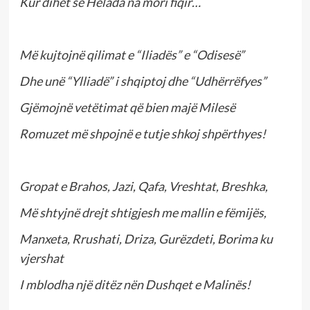
Kur dihet se Helada na mori fiqir…
Më kujtojnë qilimat e “Iliadës” e “Odisesë”
Dhe unë “Ylliadë” i shqiptoj dhe “Udhërrëfyes”
Gjëmojnë vetëtimat që bien majë Milesë
Romuzet më shpojnë e tutje shkoj shpërthyes!
Gropat e Brahos, Jazi, Qafa, Vreshtat, Breshka,
Më shtyjnë drejt shtigjesh me mallin e fëmijës,
Manxeta, Rrushati, Driza, Gurëzdeti, Borima ku
vjershat
I mblodha një ditëz nën Dushqet e Malinës!