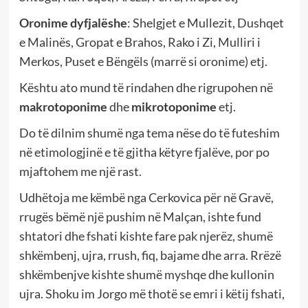
Oronime dyfjalëshe
: Shelgjet e Mullezit, Dushqet
e Malinës, Gropat e Brahos, Rako i Zi, Mulliri i
Merkos, Puset e Bëngëls (marrë si oronime) etj.
Kështu ato mund të rindahen dhe rigrupohen në
makrotoponime
dhe
mikrotoponime
etj.
Do të dilnim shumë nga tema nëse do të futeshim
në etimologjinë e të gjitha këtyre fjalëve, por po
mjaftohem me një rast.
Udhëtoja me këmbë nga Cerkovica për në Gravë,
rrugës bëmë një pushim në Malçan, ishte fund
shtatori dhe fshati kishte fare pak njerëz, shumë
shkëmbenj, ujra, rrush, fiq, bajame dhe arra. Rrëzë
shkëmbenjve kishte shumë myshqe dhe kullonin
ujra. Shoku im Jorgo më thotë se emri i këtij fshati,