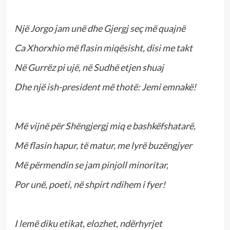
Një Jorgo jam unë dhe Gjergj seç më quajnë
Ca Xhorxhio më flasin miqësisht, disi me takt
Në Gurrëz pi ujë, në Sudhë etjen shuaj
Dhe një ish-president më thotë: Jemi emnakë!
Më vijnë për Shëngjergj miq e bashkëfshatarë,
Më flasin hapur, të matur, me lyrë buzëngjyer
Më përmendin se jam pinjoll minoritar,
Por unë, poeti, në shpirt ndihem i fyer!
I lemë diku etikat, elozhet, ndërhyrjet