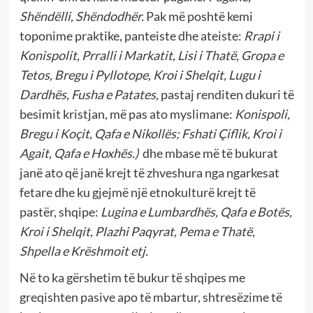
Shëndëlli, Shëndodhër.
Pak më poshtë kemi
toponime praktike, panteiste dhe ateiste:
Rrapi i
Konispolit, Prralli i Markatit, Lisi i Thatë, Gropa e
Tetos, Bregu i Pyllotope, Kroi i Shelqit, Lugu i
Dardhës, Fusha e Patates,
pastaj renditen dukuri të
besimit kristjan, më pas ato myslimane:
Konispoli,
Bregu i Koçit, Qafa e Nikollës; Fshati Çiflik, Kroi i
Agait, Qafa e Hoxhës.)
dhe mbase më të bukurat
janë ato që janë krejt të zhveshura nga ngarkesat
fetare dhe ku gjejmë një etnokulturë krejt të
pastër, shqipe:
Lugina e Lumbardhës, Qafa e Botës,
Kroi i Shelqit, Plazhi Paqyrat, Pema e Thatë,
Shpella e Krëshmoit etj.
Në to ka gërshetim të bukur të shqipes me
greqishten pasive apo të mbartur, shtresëzime të