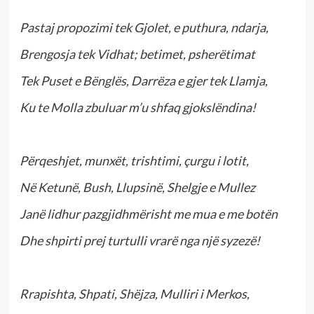
Pastaj propozimi tek Gjolet, e puthura, ndarja,
Brengosja tek Vidhat; betimet, psherëtimat
Tek Puset e Bënglës, Darrëza e gjer tek Llamja,
Ku te Molla zbuluar m’u shfaq gjokslëndina!
Përqeshjet, munxët, trishtimi, çurgu i lotit,
Në Ketunë, Bush, Llupsinë, Shelgje e Mullez
Janë lidhur pazgjidhmërisht me mua e me botën
Dhe shpirti prej turtulli vrarë nga një syzezë!
Rrapishta, Shpati, Shëjza, Mulliri i Merkos,