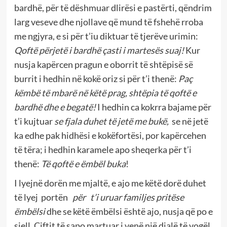
bardhë, për të dëshmuar dlirësi e pastërti, qëndrim
larg veseve dhe njollave që mund të fshehë rroba
me ngjyra, e si për t’iu diktuar të tjerëve urimin:
Qoftë përjetë i bardhë çasti i martesës suaj!
Kur
nusja kapërcen pragun e oborrit të shtëpisë së
burrit i hedhin në kokë oriz si për t’i thenë:
Paç
këmbë të mbarë në këtë prag, shtëpia të qoftë e
bardhë dhe e begatë!
I hedhin ca kokrra bajame për
t’i kujtuar
se fjala duhet të jetë me bukë,
se në jetë
ka edhe pak hidhësi e kokëfortësi, por kapërcehen
të tëra; i hedhin karamele apo sheqerka për t’i
thenë:
Të qoftë e ëmbël buka
!
I lyejnë dorën me mjaltë, e ajo me këtë dorë duhet
të lyej portën
për t’i uruar familjes pritëse
ëmbëlsi
dhe se këtë ëmbëlsi është ajo, nusja që po e
sjell. Çiftit të sapo martuar i venë një djalë të vogël