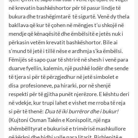
në krevatin bashkëshortor për të pasur lindje të
bukura dhe trashëgimtarë të sigurtë. Venë dy thela
bakllava që kur të çohen në mëngjes t’u shkojë në
mendje që kënaqësitë dhe ëmbëlsitë e jetës nuk i
përkasin vetëm krevatit bashkëshortor. Bile ai
s’mund të jetë i tillë nëse e ardhmja s’ka ëmbëlsi.
Fëmijës së sapo çuar të shtrirë në shesh i venë para
duarve fyellin, kalemin, një pushkë lodër dhe sende
të tjera si për të përzgjedhur në jetë simbolet e
disa profesioneve, pa hirarki, por në shenjë
respekti për të gjitha punët njerëzore. E kështu deri
në vdekje, kur trupi lahet e vishet me rroba të reja
si për të thenë:
Dua të iki burrëror dhe i bukur!
(Kujtoni Osman Takën e Konispolit, një nga
shëmbëlltyrat e bukurisë e trimërisë mashkullore
që kërkoi dhe hidhi valle para litarit, Birblenjtë e