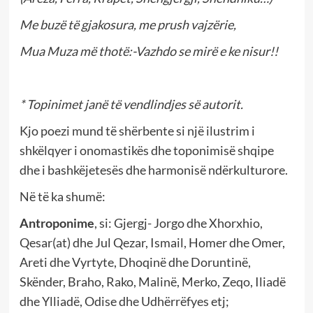
Me buzë të gjakosura, me prush vajzërie,
Mua Muza më thotë:-Vazhdo se mirë e ke nisur!!
* Topinimet janë të vendlindjes së autorit.
Kjo poezi mund të shërbente si një ilustrim i
shkëlqyer i onomastikës dhe toponimisë shqipe
dhe i bashkëjetesës dhe harmonisë ndërkulturore.
Në të ka shumë:
Antroponime
, si: Gjergj- Jorgo dhe Xhorxhio,
Qesar(at) dhe Jul Qezar, Ismail, Homer dhe Omer,
Areti dhe Vyrtyte, Dhoqinë dhe Doruntinë,
Skënder, Braho, Rako, Malinë, Merko, Zeqo, Iliadë
dhe Ylliadë, Odise dhe Udhërrëfyes etj;