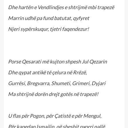
Dhe hartën e Vendlindjes e shtrijmë mbi trapezë
Marrin udhë pa fund batutat, qyfyret
Njeri sypërskuqur, tjetri faqendezur!
Porse Qesarati më kujton shpesh Jul Qezarin
Dhe qypat antikë të çelura në Rrëzë,
Gurrësi, Bregvarra, Shumeti, Grimeri, Dyjari
Ma shtrijnë dorën drejt gotës në trapezë!
U flas për Pogon, për Çatistë e për Mengul,
Për kapedan Ismailin, që sheshit nxorri pallë,