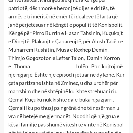
patriotë, dëshmorë e heronj të dijes e dritës, të
armës e trimërisë në emër të idealeve të larta që
janë përjetësuar në këngët e popullit të Konispolit.
Këngë për Pirro Burrin e Hasan Tahsinin, Kuçukajt
e Dinejtë, Plakanjt e Çaparenjtë, për Alush Takën e
Muharrem Rushitin, Musa e Rexhep Demin,
Thimjo Gogozoton e Lefter Talon, Damin Korron
e Thoma
Lulën. Po rikujtojmë
një ngjarje. Është një episod i jetuar në dy kohë. Kur
çeta partizane ishte në Zminec, u dha urdhër për
marrshim dhe në shtëpinë ku ishte strehuar i riu
Qemal Kuçuku nuk kishte dalë buka nga zjarri.
Qemali iku po thuaj pa ngrënë dhe të nesërmen u
vra në betejë me gjermanët. Ndodhi që një grua e
kësaj familje pas shumë vitesh të vinte në Konispol
për të takuar vajzën konviktore dhe kur pa pllakën