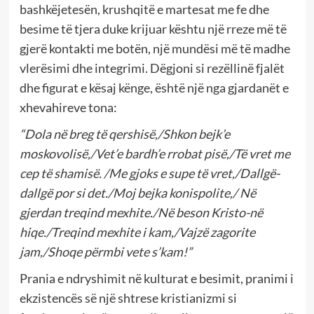
bashkëjetesën, krushqitë e martesat me fe dhe
besime të tjera duke krijuar kështu një rreze më të
gjerë kontakti me botën, një mundësi më të madhe
vlerësimi dhe integrimi. Dëgjoni si rezëllinë fjalët
dhe figurat e kësaj kënge, është një nga gjardanët e
xhevahireve tona:
“Dola në breg të qershisë,/Shkon bejk’e
moskovolisë,/Vet’e bardh’e rrobat pisë,/Të vret me
cep të shamisë. /Me gjoks e supe të vret,/Dallgë-
dallgë por si det./Moj bejka konispolite,/ Në
gjerdan treqind mexhite./Në beson Kristo-në
hiqe./Treqind mexhite i kam,/Vajzë zagorite
jam,/Shoqe përmbi vete s’kam!”
Prania e ndryshimit në kulturat e besimit, pranimi i
ekzistencës së një shtrese kristianizmi si