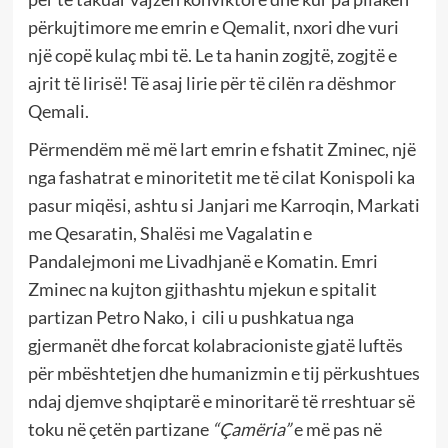
përkujtimore me emrin e Qemalit, nxori dhe vuri
një copë kulaç mbi të. Le ta hanin zogjtë, zogjtë e
ajrit të lirisë! Të asaj lirie për të cilën ra dëshmor
Qemali.
Përmendëm më më lart emrin e fshatit Zminec, një
nga fashatrat e minoritetit me të cilat Konispoli ka
pasur miqësi, ashtu si Janjari me Karroqin, Markati
me Qesaratin, Shalësi me Vagalatin e
Pandalejmoni me Livadhjanë e Komatin. Emri
Zminec na kujton gjithashtu mjekun e spitalit
partizan Petro Nako, i cili u pushkatua nga
gjermanët dhe forcat kolabracioniste gjatë luftës
për mbështetjen dhe humanizmin e tij përkushtues
ndaj djemve shqiptarë e minoritarë të rreshtuar së
toku në çetën partizane
“Çamëria”
e më pas në