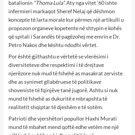
batalionin
“Thoma Lula”.
Aty nga vitet ’60 ishte
infermieri markaqot Sheref Nelaj që dëshmon
koncepte të larta morale kur përmes një artikulli u
propozon organeve kopetente në shtypin e kohës
që spitali i Sarandës të pagëzohej me emrin e Dr.
Petro Nakos dhe kështu ndodhi vërtet.
Por është gjithashtu e vërtetë se vlerësimi i
diversiteteve dhe respektimi i të drejtave
njerëzore nuk mud të fshehë as masakrat zerviste
dhe as synimet gllabëruese të politikave
shoveniste të fqinjëve tanë jugorë. Ashtu si nuk
mund të fshehë as dukuritë e mbrapshta të
realitetit shqiptar të djeshëm e të sotëm.
Patrioti dhe vjershëtori popullor Haxhi Murati
mund të mbahet mend qoftë edhe vetëm me një