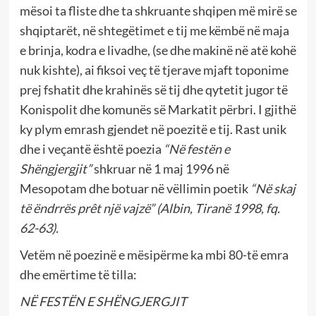
mësoi ta fliste dhe ta shkruante shqipen më mirë se
shqiptarët, në shtegëtimet e tij me këmbë në maja
e brinja, kodra e livadhe, (se dhe makinë në atë kohë
nuk kishte), ai fiksoi veç të tjerave mjaft toponime
prej fshatit dhe krahinës së tij dhe qytetit jugor të
Konispolit dhe komunës së Markatit përbri. I gjithë
ky plym emrash gjendet në poezitë e tij. Rast unik
dhe i veçantë është poezia
“Në festën e
Shëngjergjit”
shkruar në 1 maj 1996 në
Mesopotam dhe botuar në vëllimin poetik
“Në skaj
të ëndrrës prêt një vajzë”
(Albin, Tiranë 1998, fq.
62-63).
Vetëm në poezinë e mësipërme ka mbi 80-të emra
dhe emërtime të tilla:
NË FESTËN E SHËNGJERGJIT