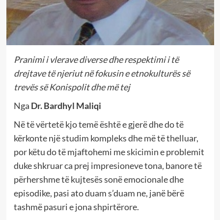
Pranimi i vlerave diverse dhe respektimi i të
drejtave të njeriut në fokusin e etnokulturës së
trevës së Konispolit dhe më tej
Nga
Dr. Bardhyl Maliqi
Në të vërtetë kjo temë është e gjerë dhe do të
kërkonte një studim kompleks dhe më të thelluar,
por këtu do të mjaftohemi me skicimin e problemit
duke shkruar ca prej impresioneve tona, banore të
përhershme të kujtesës sonë emocionale dhe
episodike, pasi ato duam s’duam ne, janë bërë
tashmë pasuri e jona shpirtërore.