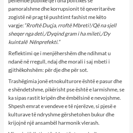
pëllëmbë publike që i dha politikës së
pamoralshme dhe korrupsionit të qeveritarëve
zogistë në prag të pushtimt fashist me këto
vargje:
“Rroftë Duçja, rroftë Mbreti!/Që na sjell
sheqer nga deti,/Dyqind gram i ha mileti,/Dy
kuintalë Nënprefekti.”
Reflektimi qe i menjëhershëm dhe ndihmat u
ndanë në rregull, ndaj dhe morali i saj mbeti i
gjithëkohshëm: për dje dhe për sot.
Trashëgimia jonë etnokulturore është e pasur dhe
e shëndetshme, pikërisht pse është e larmishme, se
ka sipas rastit kripën dhe ëmbëlsinë e nevojshme.
Shpesh emrat e vendeve e të njerëzve, si pjesë e
kulturave të ndryshme gërshetohen bukur dhe
krijojnë një ansambël harmonik vlerash.