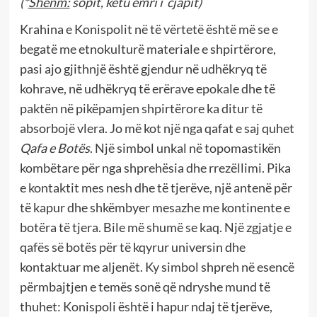
(*
Shënm:
sopit, këtu emri i cjapit)
Krahina e Konispolit në të vërtetë është më se e
begatë me etnokulturë materiale e shpirtërore,
pasi ajo gjithnjë është gjendur në udhëkryq të
kohrave, në udhëkryq të erërave epokale dhe të
paktën në pikëpamjen shpirtërore ka ditur të
absorbojë vlera. Jo më kot një nga qafat e saj quhet
Qafa e Botës
. Një simbol unkal në topomastikën
kombëtare për nga shprehësia dhe rrezëllimi. Pika
e kontaktit mes nesh dhe të tjerëve, një antenë për
të kapur dhe shkëmbyer mesazhe me kontinente e
botëra të tjera. Bile më shumë se kaq. Një zgjatje e
qafës së botës për të kqyrur universin dhe
kontaktuar me aljenët. Ky simbol shpreh në esencë
përmbajtjen e temës sonë që ndryshe mund të
thuhet: Konispoli është i hapur ndaj të tjerëve,