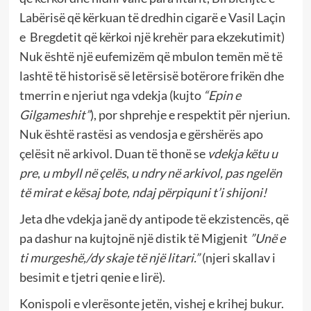
Labërisë që kërkuan të dredhin cigarë e Vasil Laçin
e Bregdetit që kërkoi një krehër para ekzekutimit)
Nuk është një eufemizëm që mbulon temën më të
lashtë të historisë së letërsisë botërore frikën dhe
tmerrin e njeriut nga vdekja (kujto
“Epin e
Gilgameshit”
), por shprehje e respektit për njeriun.
Nuk është rastësi as vendosja e gërshërës apo
çelësit në arkivol. Duan të thonë se
vdekja këtu u
pre
,
u mbyll në çelës
,
u ndry në arkivol, pas ngelën
të mirat e kësaj bote, ndaj përpiquni t’i shijoni!
Jeta dhe vdekja janë dy antipode të ekzistencës, që
pa dashur na kujtojnë një distik të Migjenit
”Unë e
ti murgeshë,/dy skaje të një litari.”
(njeri skallav i
besimit e tjetri qenie e lirë).
Konispoli e vlerësonte jetën, vishej e krihej bukur.