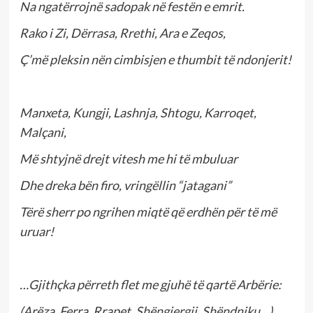
Na ngatërrojnë sadopak në festën e emrit.
Rako i Zi, Dërrasa, Rrethi, Ara e Zeqos,
Ç’më pleksin nën cimbisjen e thumbit të ndonjerit!
Manxeta, Kungji, Lashnja, Shtogu, Karroqet,
Malçani,
Më shtyjnë drejt vitesh me hi të mbuluar
Dhe dreka bën firo, vringëllin “jatagani”
Tërë sherr po ngrihen miqtë që erdhën për të më
uruar!
…Gjithçka përreth flet me gjuhë të qartë Arbërie:
(Arëza, Ferra, Rrapet, Shëngjergji, Shëndniku…)