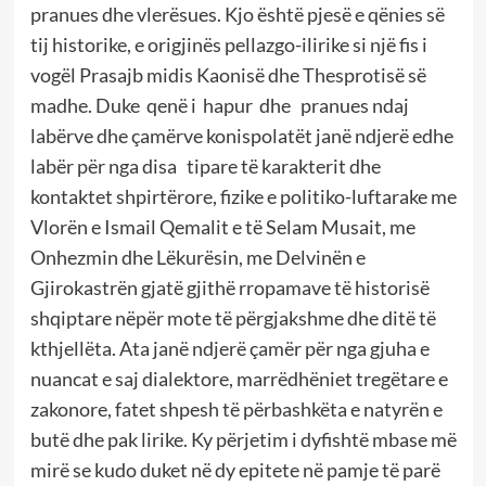
pranues dhe vlerësues. Kjo është pjesë e qënies së
tij historike, e origjinës pellazgo-ilirike si një fis i
vogël Prasajb midis Kaonisë dhe Thesprotisë së
madhe. Duke qenë i hapur dhe pranues ndaj
labërve dhe çamërve konispolatët janë ndjerë edhe
labër për nga disa tipare të karakterit dhe
kontaktet shpirtërore, fizike e politiko-luftarake me
Vlorën e Ismail Qemalit e të Selam Musait, me
Onhezmin dhe Lëkurësin, me Delvinën e
Gjirokastrën gjatë gjithë rropamave të historisë
shqiptare nëpër mote të përgjakshme dhe ditë të
kthjellëta. Ata janë ndjerë çamër për nga gjuha e
nuancat e saj dialektore, marrëdhëniet tregëtare e
zakonore, fatet shpesh të përbashkëta e natyrën e
butë dhe pak lirike. Ky përjetim i dyfishtë mbase më
mirë se kudo duket në dy epitete në pamje të parë