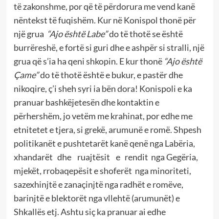
të zakonshme, por që të përdorura me vend kanë
nëntekst të fuqishëm. Kur në Konispol thonë për
një grua
“Ajo është Labe”
do të thotë se është
burrëreshë, e fortë si guri dhe e ashpër si stralli, një
grua që s’ia ha qeni shkopin. E kur thonë
“Ajo është
Çame”
do të thotë është e bukur, e pastër dhe
nikoqire, ç’i sheh syri ia bën dora! Konispoli e ka
pranuar bashkëjetesën dhe kontaktin e
përhershëm, jo vetëm me krahinat, por edhe me
etnitetet e tjera, si grekë, arumunë e romë. Shpesh
politikanët e pushtetarët kanë qenë nga Labëria,
xhandarët dhe ruajtësit e rendit nga Gegëria,
mjekët, rrobaqepësit e shoferët nga minoriteti,
sazexhinjtë e zanaçinjtë nga radhët e romëve,
barinjtë e blektorët nga vllehtë (arumunët) e
Shkallës etj. Ashtu siç ka pranuar ai edhe