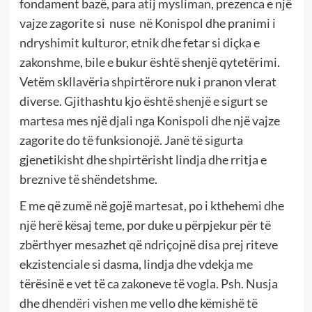
fondament bazë, para atij mysliman, prezenca e një
vajze zagorite si nuse në Konispol dhe pranimi i
ndryshimit kulturor, etnik dhe fetar si diçka e
zakonshme, bile e bukur është shenjë qytetërimi.
Vetëm skllavëria shpirtërore nuk i pranon vlerat
diverse. Gjithashtu kjo është shenjë e sigurt se
martesa mes një djali nga Konispoli dhe një vajze
zagorite do të funksionojë. Janë të sigurta
gjenetikisht dhe shpirtërisht lindja dhe rritja e
breznive të shëndetshme.
E me që zumë në gojë martesat, po i kthehemi dhe
një herë kësaj teme, por duke u përpjekur për të
zbërthyer mesazhet që ndriçojnë disa prej riteve
ekzistenciale si dasma, lindja dhe vdekja me
tërësinë e vet të ca zakoneve të vogla. Psh. Nusja
dhe dhendëri vishen me vello dhe këmishë të