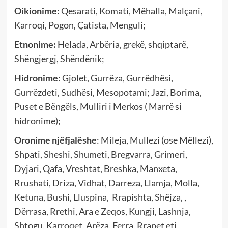
Oikionime
: Qesarati, Komati, Mëhalla, Malçani,
Karroqi, Pogon, Çatista, Menguli;
Etnonime:
Helada, Arbëria, grekë, shqiptarë,
Shëngjergj, Shëndënik;
Hidronime
: Gjolet, Gurrëza, Gurrëdhësi,
Gurrëzdeti, Sudhësi, Mesopotami; Jazi, Borima,
Puset e Bëngëls, Mulliri i Merkos ( Marrë si
hidronime);
Oronime njëfjalëshe
: Mileja, Mullezi (ose Mëllezi),
Shpati, Sheshi, Shumeti, Bregvarra, Grimeri,
Dyjari, Qafa, Vreshtat, Breshka, Manxeta,
Rrushati, Driza, Vidhat, Darreza, Llamja, Molla,
Ketuna, Bushi, Lluspina, Rrapishta, Shëjza, ,
Dërrasa, Rrethi, Ara e Zeqos, Kungji, Lashnja,
Shtogu, Karroqet, Arëza, Ferra, Rrapet etj