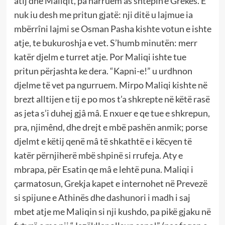
atij dhe Maliqit, pa harruem as shtëpín’e Grekes. E
nuk iu desh me pritun gjatë: nji ditë u lajmue ia
mbërrîni lajmi se Osman Pasha kishte votun e ishte
atje, te bukuroshja e vet. S’humb minutën: merr
katër djelm e turret atje. Por Maliqi ishte tue
pritun përjashta ke dera. “Kapni-e!” u urdhnon
djelme të vet pa ngurruem. Mirpo Maliqi kishte në
brezt alltijen e tij e po mos t’a shkrepte në këtë rasë
as jeta s’i duhej gjâ mâ. E nxuer e qe tue e shkrepun,
pra, njimênd, dhe drejt e mbë pashën anmik; porse
djelmt e këtij qenë mâ të shkathtë e i këcyen të
katër përnjiherë mbë shpinë si rrufeja. Aty e
mbrapa, për Esatin qe mâ e lehtë puna. Maliqi i
çarmatosun, Grekja kapet e internohet në Prevezë
si spijune e Athinës dhe dashunori i madh i saj
mbet atje me Maliqin si nji kushdo, pa pikë gjaku në