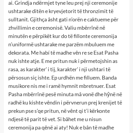
ai. Grindja ndërmjet tyne leu prej nji ceremonije
ushtarake ditën e kryevjetorit të thronzimit të
sulltanit. Gjithça âsht gati n’orën e caktueme për
zhvillimin e ceremonisë. Valiu mbërrînë në
minutën e përpikët kur do të fillonte ceremonija
n’uniformë ushtarake me parzëm mbuluem me
dekorata. Me habí të madhe vên re se Esat Pasha
nuk ishte atje. E me pritun nuk i përmetojshin as
rasa, as karakter’ i tij, karakter’ i nji ushtari të
përsosun siç ishte. Ep urdhën me filluem. Banda
musikore nis me i ramë hymnit mbretnuer. Esat
Pasha mbërrînë pesë minuta mâ vonë dhe hŷnë në
radhë ku kishte vêndin i përvnerun prej krenijet të
prekun pse s’qe pritun, në vênt qi t’i kërkonte
ndjesë të parit të vet. Si bâhet me u nisun
ceremonija pa qênë ai aty! Nuk e bân të madhe