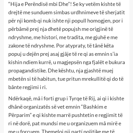
“Hija e Perëndisë mbi Dhe”! Se ky vetëm kishte të
drejtë me sunduem simbas urdhnimeve të sherjatit
për nji komb qi nuk ishte nji popull homogjen, por i
përbâmë prej nja dhetë popujsh me origjinë të
ndryshme, me historí, me tradita, me gjuhë e me
zakone të ndryshme. Por atypraty, të tânë këta
popuj u dejën prej asaj gjâje të re qi as emnin s’ia
kishin ndiem kurrë, u magjepsën nga fjalët e bukura
propagandistike. Dhe kështu, nja gjashtë muej
mbetën si të habitun, tue pritun mrekullitë qi do të
bânte regjimi i ri.
Ndërkaqë, mâ i forti grup i Tyrqe të Rij, ai qi i kishte
dhânë organizatës së vet emnin “Bashkim e
Përparim” e qi kishte marrë pushtetin e regjimit të
ri në dorë, pat mundsí me u organizuem mâ mirë e
me u forcuem. Themeloi nji partí politike me të