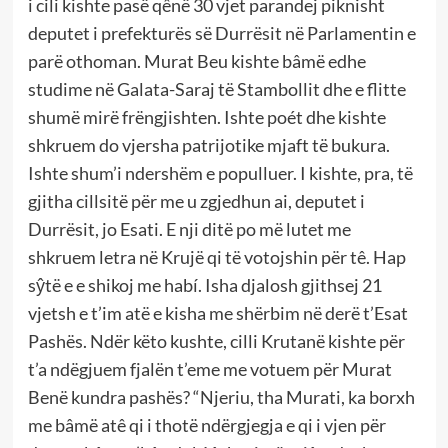
i cili kishte pasë qênë 30 vjet parandej piknisht
deputet i prefekturës së Durrësit në Parlamentin e
parë othoman. Murat Beu kishte bâmë edhe
studime në Galata-Saraj të Stambollit dhe e flitte
shumë mirë frëngjishten. Ishte poét dhe kishte
shkruem do vjersha patrijotike mjaft të bukura.
Ishte shum’i ndershëm e populluer. I kishte, pra, të
gjitha cillsitë për me u zgjedhun ai, deputet i
Durrësit, jo Esati. E nji ditë po më lutet me
shkruem letra në Krujë qi të votojshin për tê. Hap
sŷtë e e shikoj me habí. Isha djalosh gjithsej 21
vjetsh e t’im atë e kisha me shërbim në derë t’Esat
Pashës. Ndër këto kushte, cilli Krutanë kishte për
t’a ndëgjuem fjalën t’eme me votuem për Murat
Benë kundra pashës? “Njeriu, tha Murati, ka borxh
me bâmë atê qi i thotë ndërgjegja e qi i vjen për