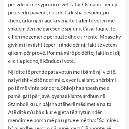
për vdekë me syprorin e vet Tatar Osmanin për nji
pikë sedri pavênd, nuk do t’a kisha besuem, po
them, qi ky njeri aqë kryenaltë t’a lênte veten me
shkuem deri në paresën e spijunit t’asaj fuqije, të
cillën me zêmër e përbuzte dhe e urrente. Mbase ky
gjykim i im âsht tepër i rândë për nji fakt të vetëm
qi kam për provë. Por mâ mirë po dëftej faktin qi dij
e le t’a pleqnojë kënduesi vetë.
Nji ditë të prende pata votun me i bâmë nji vizitë,
natyrisht vizitë nderimi e, eventuálisht, shërbimi
po të më vinte për dore. Shkojsha shpesh me e
pamë, gati për javë, qyshse kishte ardhun në
Stamboll ku un bâjsha atëherë mësimet e nalta.
Atë ditë m’u bâ sikur e gjeta të zhytun ndër
mendime e porsa më pa u gzue e më tha: “Sa mirë u
bâ qi erdhe, se kam nji punë me tý”. Banonte në