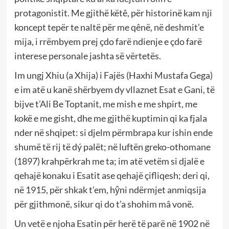
protagonistit. Me gjithë këtê, për historinë kam nji
koncept tepër te naltë për me qênë, në deshmit’e
mija, i rrëmbyem prej çdo farë ndienje e çdo farë
interese personale jashta së vërtetës.
Im ungj Xhiu (a Xhija) i Fajës (Haxhi Mustafa Gega)
e im atë u kanë shërbyem dy vllaznet Esat e Gani, të
bijve t’Ali Be Toptanit, me mish e me shpirt, me
kokë e me gisht, dhe me gjithë kuptimin qi ka fjala
nder në shqipet: si djelm përmbrapa kur ishin ende
shumë të rij të dý palët; në luftën greko-othomane
(1897) krahpërkrah me ta; im atë vetëm si djalë e
qehajë konaku i Esatit ase qehajë çifliqesh; deri qi,
në 1915, për shkak t’em, hŷni ndërmjet anmiqsija
për gjithmonë, sikur qi do t’a shohim mâ vonë.
Un vetë e njoha Esatin për herë të parë në 1902 në