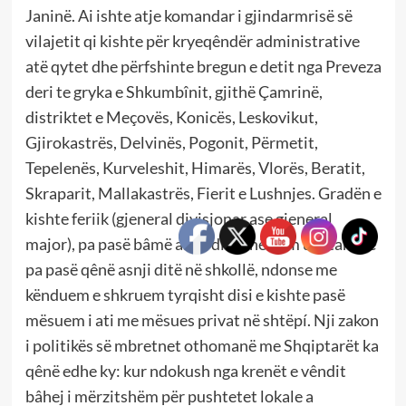
Janinë. Ai ishte atje komandar i gjindarmrisë së
vilajetit qi kishte për kryeqêndër administrative
atë qytet dhe përfshinte bregun e detit nga Preveza
deri te gryka e Shkumbînit, gjithë Çamrinë,
distriktet e Meçovës, Konicës, Leskovikut,
Gjirokastrës, Delvinës, Pogonit, Përmetit,
Tepelenës, Kurveleshit, Himarës, Vlorës, Beratit,
Skraparit, Mallakastrës, Fierit e Lushnjes. Gradën e
kishte feriik (gjeneral divisjonar ase gjeneral
major), pa pasë bâmë asnji ditë shërbim ushtarak e
pa pasë qênë asnji ditë në shkollë, ndonse me
kënduem e shkruem tyrqisht disi e kishte pasë
mësuem i ati me mësues privat në shtëpí. Nji zakon
i politikës së mbretnet othomanë me Shqiptarët ka
qênë edhe ky: kur ndokush nga krenët e vêndit
bâhej i mërzitshëm për pushtetet lokale a