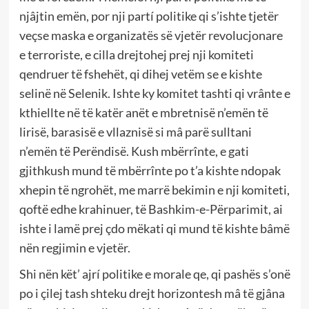
njâjtin emën, por nji partí politike qi s’ishte tjetër
veçse maska e organizatës së vjetër revolucjonare
e terroriste, e cilla drejtohej prej nji komiteti
qendruer të fshehët, qi dihej vetëm se e kishte
selinë në Selenik. Ishte ky komitet tashti qi vrânte e
kthiellte në të katër anët e mbretnisë n’emën të
lirisë, barasisë e vllaznisë si mâ parë sulltani
n’emën të Perëndisë. Kush mbërrînte, e gati
gjithkush mund të mbërrînte po t’a kishte ndopak
xhepin të ngrohët, me marrë bekimin e nji komiteti,
qoftë edhe krahinuer, të Bashkim-e-Përparimit, ai
ishte i lamë prej çdo mëkati qi mund të kishte bâmë
nën regjimin e vjetër.
Shi nën kët’ ajrí politike e morale qe, qi pashës s’onë
po i çilej tash shteku drejt horizontesh mâ të gjâna