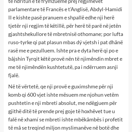
të ndritun e të frymzueme prej regjimevet
parlamentare të Francës e t’Anglisë, Abdyl-Hamidi
II e kishte pasë pranuem e shpallë edhe nji herë
tjetër nji regjim të këtillë, për herë të parë në jetën
gjashtshekullore të mbretnisë othomane; por lufta
ruso-tyrke qi pat plasun mbas dý vjetsh i pat dhânë
rasë me e pezulluem. Ishte pra e dyta herë qi po e
bâjshin Tyrqit këtë provë nën të njimêndin mbret e
me të njimêndën kushtetutë, pa i ndërruem asnji
fjalë.
Në të vërtetë, qe nji provë e guximshme për nji
komb qi 600 vjet ishte mësuem me njohun vetëm
pushtetin e nji mbreti absolut, me ndëgjuem për
gjithë ditë të prende prej goje të hoxhëvet tue u
falë në xhamí se mbreti ishte mbëkâmbës i profetit
të mâ se treqind miljon myslimanëve në botë dhe