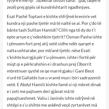
fytyrë e me nji “Jazëkllar ollsun sana!” (paç faqen e
zezë) prej gojës së kundrështarit ngadhnjyes.
Esat Pashë Toptani e kishte shfrŷmë krenin’e vet
kundra nji pashe tjetër mâ të naltë se ai. Por ç’do të
bânte tash Sulltan Hamidi? Cillit nga të dy do t’i
epte arsye e ç’ndeshkim tjetrit? Osman Pasha ishte
i çëmuem fort prej atij vetë sidhe ndër qarqet e
nalta ushtarake; por mb’anë tjetër, nëse Esati
s’kishte kurrgjâ për t’u çëmuem, ishte i fortë për
miqt qi e përkrahshin e i drashun prej Oborrit
mbretnuer qyshë se qe marrë gjaku i Gani Beut
n’urë të Gallatës tue u vramë mun i biri sadrazemit
vetë. E Abdyl Hamiti kishte famë si nji mbret dinak
e i zoti me pajtuem deri gjânat mâ të
papajtueshmet. Valiu i Janinës ishte ndrŷmë në
shtëpí e s’u shihte me askênd veçë zyrtarëvet mâ