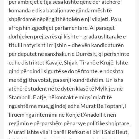
për ambicjet e tija sesa kishte qênë der atëherë
komanda e disa bataljonave gjindarmësh të
shpërdamë nëpër gjithë tokën e nji vilajeti. Po u
afrojshin zgjedhjet parlamentare. Ai paraqet
dorhjeken prej zyrës qi kishte – grada ushtarake e
titulli natyrisht i rrijshin – dhe vên kandidaturën
për deputet në sanxhakun e Durrësit, qi përfshinte
edhe distriktet Kavajë, Shjak, Tiranë e Krujë. Ishte
qind për qind i sigurtë se do të fitonte, e ndoshta
me të gjitha votat, pa asnji kundrështim. Un isha
atëhërë student në të dytën klasë të Mylkijes në
Stamboll. E atje, në kontakt e miqsí mjaft të
ngushtë me mue, gjindej edhe Murat Be Toptani, i
liruem nga internimi në Konjë t’Anadollit nën
regjimin e përparshëm për arsye politike shqiptare.
Murati ishte vllai i parë i Refikut e i biri i Said Beut,