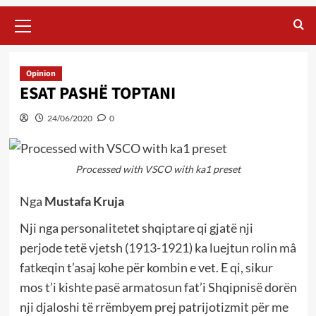
Primary
Menu
Opinion
ESAT PASHË TOPTANI
24/06/2020
0
Processed with VSCO with ka1 preset
Nga
Mustafa Kruja
Nji nga personalitetet shqiptare qi gjatë nji
perjode tetë vjetsh (1913-1921) ka luejtun rolin mâ
fatkeqin t’asaj kohe për kombin e vet. E qi, sikur
mos t’i kishte pasë armatosun fat’i Shqipnisë dorën
nji djaloshi të rrëmbyem prej patrijotizmit për me