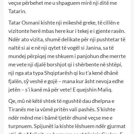
veçse përbehet me u shpaguem mirë nji ditë me
Tatarin.
Tatar Osmani kishte nji mikeshë greke, të cillën e
vizitonte herë mbas here kur i tekej e i gjente rasën.
Ndër ato vizita, shumë delikate për nji pushtetar të
naltë si ai e në nji qytet të vogël si Janina, sa të
mundej përpiqej me shkuem i panjohun dhe merrte
me vete nji djalë borshjot qi i shërbente në shtëpí,
nji nga ata typa Shqiptarësh qi ku t’a kenë dhânë
fjalën, sŷ veshë e gojë – mana kur âsht nevoja edhe
jetën – s’i kanë mâ për vete! E quejshin Maliq.
Qe, mû në këtë shtek të ngushtë dau dhelpna e
Tiranës me ia vûmë pritën vali pashës. S’kishte
ndër mênd me i bâmë tjetër dhunë veçse me e
turpnuem. Spijunët ia kishte lëshuem ndër gjurmat