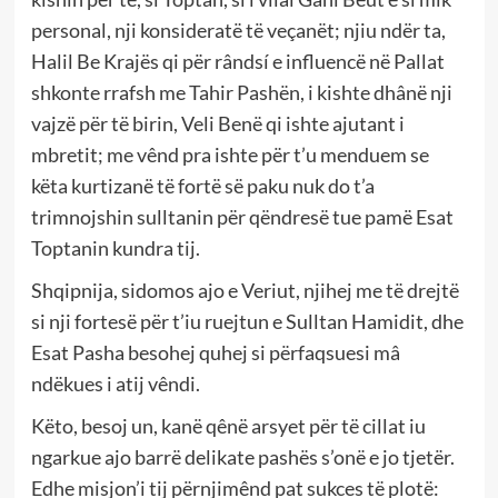
personal, nji konsideratë të veçanët; njiu ndër ta,
Halil Be Krajës qi për rândsí e influencë në Pallat
shkonte rrafsh me Tahir Pashën, i kishte dhânë nji
vajzë për të birin, Veli Benë qi ishte ajutant i
mbretit; me vênd pra ishte për t’u menduem se
këta kurtizanë të fortë së paku nuk do t’a
trimnojshin sulltanin për qëndresë tue pamë Esat
Toptanin kundra tij.
Shqipnija, sidomos ajo e Veriut, njihej me të drejtë
si nji fortesë për t’iu ruejtun e Sulltan Hamidit, dhe
Esat Pasha besohej quhej si përfaqsuesi mâ
ndëkues i atij vêndi.
Këto, besoj un, kanë qênë arsyet për të cillat iu
ngarkue ajo barrë delikate pashës s’onë e jo tjetër.
Edhe misjon’i tij përnjimênd pat sukces të plotë: