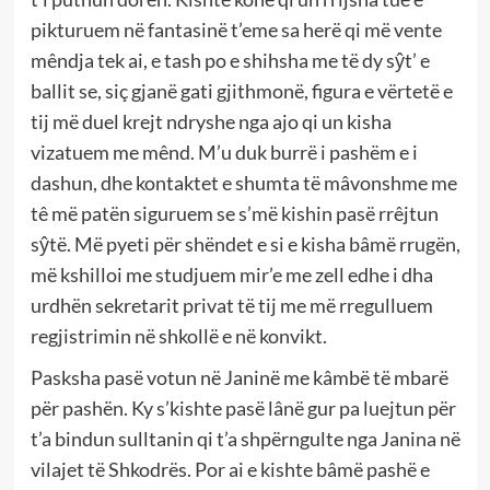
pikturuem në fantasinë t’eme sa herë qi më vente
mêndja tek ai, e tash po e shihsha me të dy sŷt’ e
ballit se, siç gjanë gati gjithmonë, figura e vërtetë e
tij më duel krejt ndryshe nga ajo qi un kisha
vizatuem me mênd. M’u duk burrë i pashëm e i
dashun, dhe kontaktet e shumta të mâvonshme me
tê më patën siguruem se s’më kishin pasë rrêjtun
sŷtë. Më pyeti për shëndet e si e kisha bâmë rrugën,
më kshilloi me studjuem mir’e me zell edhe i dha
urdhën sekretarit privat të tij me më rregulluem
regjistrimin në shkollë e në konvikt.
Pasksha pasë votun në Janinë me kâmbë të mbarë
për pashën. Ky s’kishte pasë lânë gur pa luejtun për
t’a bindun sulltanin qi t’a shpërngulte nga Janina në
vilajet të Shkodrës. Por ai e kishte bâmë pashë e