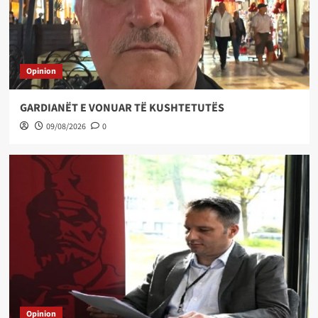
Opinion
GARDIANËT E VONUAR TË KUSHTETUTËS
09/08/2026
0
Opinion