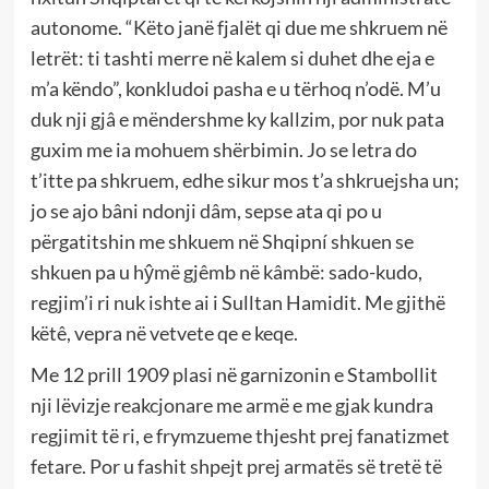
autonome. “Këto janë fjalët qi due me shkruem në
letrët: ti tashti merre në kalem si duhet dhe eja e
m’a këndo”, konkludoi pasha e u tërhoq n’odë. M’u
duk nji gjâ e mëndershme ky kallzim, por nuk pata
guxim me ia mohuem shërbimin. Jo se letra do
t’itte pa shkruem, edhe sikur mos t’a shkruejsha un;
jo se ajo bâni ndonji dâm, sepse ata qi po u
përgatitshin me shkuem në Shqipní shkuen se
shkuen pa u hŷmë gjêmb në kâmbë: sado-kudo,
regjim’i ri nuk ishte ai i Sulltan Hamidit. Me gjithë
këtê, vepra në vetvete qe e keqe.
Me 12 prill 1909 plasi në garnizonin e Stambollit
nji lëvizje reakcjonare me armë e me gjak kundra
regjimit të ri, e frymzueme thjesht prej fanatizmet
fetare. Por u fashit shpejt prej armatës së tretë të