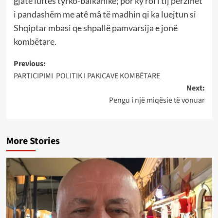
gjatë luftës tyrko-balkanike; por ky rol i tij përzihet
i pandashëm me atê mâ të madhin qi ka luejtun si
Shqiptar mbasi qe shpallë pamvarsija e jonë
kombëtare.
Post
Previous:
PARTICIPIMI POLITIK I PAKICAVE KOMBËTARE
navigation
Next:
Pengu i një miqësie të vonuar
More Stories