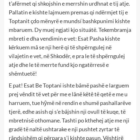
t’afërmet qi shkojshin e merrshin urdhnat e tij atje.
Pallatin e kishte lajmuem premas qi ndërmjet tij e
Toptanit çdo mënyrë e mundsí bashkpunimi kishte
mbaruem. Dy muej ngjati kjo situátë. Tekembramja
mbreti e dha vendimin e vet: Esat Pasha kishte
kërkuem mâ se nji herë qi të shpërngulej në
vilajetin e vet, në Shkodër, e pra le të shpërngulej
atje dhe le të merrte fund kjo ngatërresë e
shëmtuetë!
E pat! Esat Be Toptani ishte bâmë pashë e larguem
prej vêndit të vet për me e lânë këtê të qetë e me u
harruem, tue hŷmë në rendin e shumë pashallarëve
tjerë, edhe asish qi s’e bâjshin nji ovull të kuqe, të
mbretnisë othomane. Tashti po kthehej atje me nji
gradë të naltë ushtarake e nji pushtet zyrtar të
rândsishëm qi përpara s’i kishte pasun. Vështirë