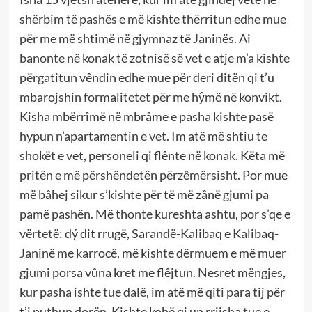
shërbim të pashës e më kishte thërritun edhe mue
për me më shtimë në gjymnaz të Janinës. Ai
banonte në konak të zotnisë së vet e atje m’a kishte
përgatitun vêndin edhe mue për deri ditën qi t’u
mbarojshin formalitetet për me hŷmë në konvikt.
Kisha mbërrîmë në mbrâme e pasha kishte pasë
hypun n’apartamentin e vet. Im atë më shtiu te
shokët e vet, personeli qi flênte në konak. Këta më
pritën e më përshëndetën përzêmërsisht. Por mue
më bâhej sikur s’kishte për të më zânë gjumi pa
pamë pashën. Më thonte kureshta ashtu, por s’qe e
vërtetë: dý dit rrugë, Sarandë-Kalibaq e Kalibaq-
Janinë me karrocë, më kishte dërmuem e më muer
gjumi porsa vûna kret me flêjtun. Nesret mëngjes,
kur pasha ishte tue dalë, im atë më qiti para tij për
t’i puthun dorën. Kishte kohë qi un rrijsha tue e