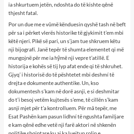
ia shkurtuem jetën, ndoshta do të kishte qênë
thjesht fatal.
Por un due me e vûmë kënduesin qyshë tash në beft
për sa i përket vlerës historike të gjykimit t’em mbi
këtë njeri. Pikë së pari, un s’jam tue shkruem këtu
nji bijografí. Janë tepër të shumta elementet qi më
mungojnë për me ia hŷmë nji vepre t’atillë. E
historija e kohës së tij lyp afat ende qi të shkruhet.
Gjyq’ i historisë do të pështetet mbi deshmí të
drejta e dokumente authentike. Un, kso
dokumentesh s’kam në dorë asnji, e si deshmitar
do t’i besoj vetëm kujtesës s’eme, të cillën s’kam
asnji mjet për t’a kontrolluem. Për mâ tepër, me
Esat Pashën kam pasun lidhní të ngushta familjare
e kam qênë edhe vetë nji farë aktori në shkenën
politike shqiptare ku ai ka luejtun rolin e