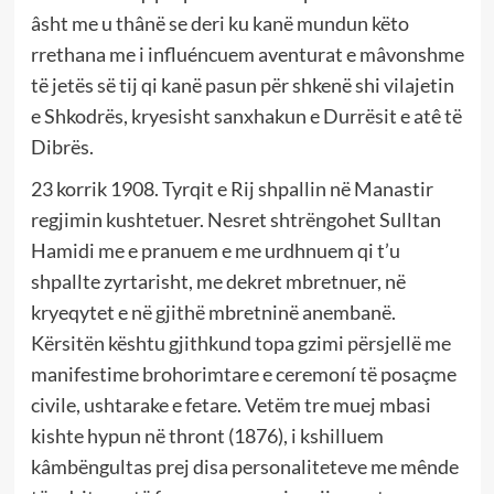
âsht me u thânë se deri ku kanë mundun këto
rrethana me i influéncuem aventurat e mâvonshme
të jetës së tij qi kanë pasun për shkenë shi vilajetin
e Shkodrës, kryesisht sanxhakun e Durrësit e atê të
Dibrës.
23 korrik 1908. Tyrqit e Rij shpallin në Manastir
regjimin kushtetuer. Nesret shtrëngohet Sulltan
Hamidi me e pranuem e me urdhnuem qi t’u
shpallte zyrtarisht, me dekret mbretnuer, në
kryeqytet e në gjithë mbretninë anembanë.
Kërsitën kështu gjithkund topa gzimi përsjellë me
manifestime brohorimtare e ceremoní të posaçme
civile, ushtarake e fetare. Vetëm tre muej mbasi
kishte hypun në thront (1876), i kshilluem
kâmbëngultas prej disa personaliteteve me mênde