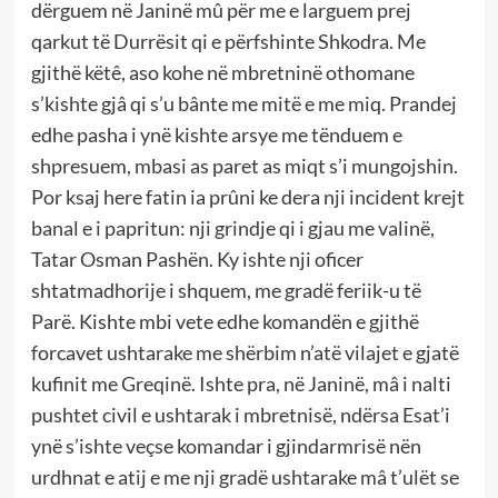
dërguem në Janinë mû për me e larguem prej
qarkut të Durrësit qi e përfshinte Shkodra. Me
gjithë këtê, aso kohe në mbretninë othomane
s’kishte gjâ qi s’u bânte me mitë e me miq. Prandej
edhe pasha i ynë kishte arsye me tënduem e
shpresuem, mbasi as paret as miqt s’i mungojshin.
Por ksaj here fatin ia prûni ke dera nji incident krejt
banal e i papritun: nji grindje qi i gjau me valinë,
Tatar Osman Pashën. Ky ishte nji oficer
shtatmadhorije i shquem, me gradë feriik-u të
Parë. Kishte mbi vete edhe komandën e gjithë
forcavet ushtarake me shërbim n’atë vilajet e gjatë
kufinit me Greqinë. Ishte pra, në Janinë, mâ i nalti
pushtet civil e ushtarak i mbretnisë, ndërsa Esat’i
ynë s’ishte veçse komandar i gjindarmrisë nën
urdhnat e atij e me nji gradë ushtarake mâ t’ulët se