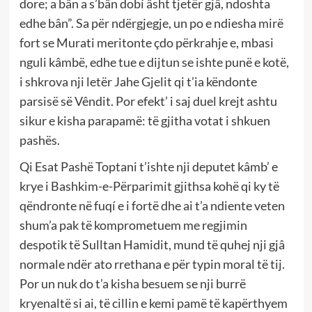
dore; a bân a s’bân dobí âsht tjetër gjâ, ndoshta
edhe bân”. Sa për ndërgjegje, un po e ndiesha mirë
fort se Murati meritonte çdo përkrahje e, mbasi
nguli kâmbë, edhe tue e dijtun se ishte punë e kotë,
i shkrova nji letër Jahe Gjelit qi t’ia këndonte
parsisë së Vêndit. Por efekt’ i saj duel krejt ashtu
sikur e kisha parapamë: të gjitha votat i shkuen
pashës.
Qi Esat Pashë Toptani t’ishte nji deputet kâmb’ e
krye i Bashkim-e-Përparimit gjithsa kohë qi ky të
qëndronte në fuqí e i fortë dhe ai t’a ndiente veten
shum’a pak të komprometuem me regjimin
despotik të Sulltan Hamidit, mund të quhej nji gjâ
normale ndër ato rrethana e për typin moral të tij.
Por un nuk do t’a kisha besuem se nji burrë
kryenaltë si ai, të cillin e kemi pamë të kapërthyem