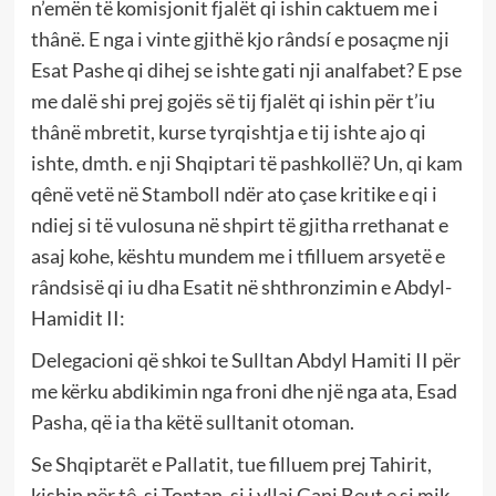
n’emën të komisjonit fjalët qi ishin caktuem me i
thânë. E nga i vinte gjithë kjo rândsí e posaçme nji
Esat Pashe qi dihej se ishte gati nji analfabet? E pse
me dalë shi prej gojës së tij fjalët qi ishin për t’iu
thânë mbretit, kurse tyrqishtja e tij ishte ajo qi
ishte, dmth. e nji Shqiptari të pashkollë? Un, qi kam
qênë vetë në Stamboll ndër ato çase kritike e qi i
ndiej si të vulosuna në shpirt të gjitha rrethanat e
asaj kohe, kështu mundem me i tfilluem arsyetë e
rândsisë qi iu dha Esatit në shthronzimin e Abdyl-
Hamidit II:
Delegacioni që shkoi te Sulltan Abdyl Hamiti II për
me kërku abdikimin nga froni dhe një nga ata, Esad
Pasha, që ia tha këtë sulltanit otoman.
Se Shqiptarët e Pallatit, tue filluem prej Tahirit,
kishin për tê, si Toptan, si i vllai Gani Beut e si mik