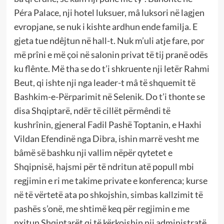
Péra Palace, nji hotel luksuer, mâ luksori në lagjen
evropjane, se nuk i kishte ardhun ende familja. E
gjeta tue ndêjtun në hall-t. Nuk m’uli atje fare, por
më prîni e më çoi në salonin privat të tij pranë odës
ku flênte. Më tha se do t’i shkruente nji letër Rahmi
Beut, qi ishte nji nga leader-t mâ të shquemit të
Bashkim-e-Përparimit në Selenik. Do t’i thonte se
disa Shqiptarë, ndër të cillët përmêndi të
kushrînin, gjeneral Fadil Pashë Toptanin, e Haxhi
Vildan Efendinë nga Dibra, ishin marrë vesht me
bâmë së bashku nji vallim nëpër qytetet e
Shqipnisë, hajsmi për të ndritun atë popull mbi
regjimin e ri me takime private e konferenca; kurse
në të vërtetë ata po shkojshin, simbas kallzimit të
pashës s’onë, me shtimë keq për regjimin e me
nxitun Shqiptarët qi të kërkojshin nji administratë