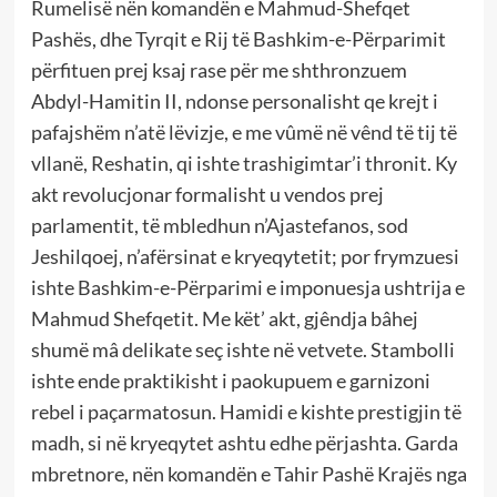
Rumelisë nën komandën e Mahmud-Shefqet
Pashës, dhe Tyrqit e Rij të Bashkim-e-Përparimit
përfituen prej ksaj rase për me shthronzuem
Abdyl-Hamitin II, ndonse personalisht qe krejt i
pafajshëm n’atë lëvizje, e me vûmë në vênd të tij të
vllanë, Reshatin, qi ishte trashigimtar’i thronit. Ky
akt revolucjonar formalisht u vendos prej
parlamentit, të mbledhun n’Ajastefanos, sod
Jeshilqoej, n’afërsinat e kryeqytetit; por frymzuesi
ishte Bashkim-e-Përparimi e imponuesja ushtrija e
Mahmud Shefqetit. Me kët’ akt, gjêndja bâhej
shumë mâ delikate seç ishte në vetvete. Stambolli
ishte ende praktikisht i paokupuem e garnizoni
rebel i paçarmatosun. Hamidi e kishte prestigjin të
madh, si në kryeqytet ashtu edhe përjashta. Garda
mbretnore, nën komandën e Tahir Pashë Krajës nga