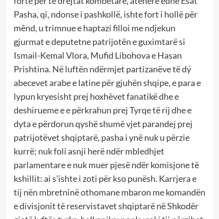
fortë për të drejtat kombëtare, atëherë edhe Esat
Pasha, qi, ndonse i pashkollë, ishte fort i hollë për
mênd, u trimnue e haptazi filloi me ndjekun
gjurmat e deputetne patrijotën e guximtarë si
Ismail-Kemal Vlora, Mufid Libohova e Hasan
Prishtina. Në luftën ndërmjet partizanëve të dý
abecevet arabe e latine për gjuhën shqipe, e para e
lypun kryesisht prej hoxhëvet fanatikë dhe e
deshirueme e e përkrahun prej Tyrqe të rij dhe e
dyta e përdorun qyshë shumë vjet parandej prej
patrijotëvet shqiptarë, pasha i ynë nuk u përzie
kurrë; nuk foli asnji herë ndër mbledhjet
parlamentare e nuk muer pjesë ndër komisjone të
kshillit: ai s’ishte i zoti për kso punësh. Karrjera e
tij nën mbretninë othomane mbaron me komandën
e divisjonit të reservistavet shqiptarë në Shkodër