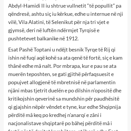
Abdyl-Hamidi II iu shtrue vullnetit “të popullit” pa
qëndresë, ashtu siç iu kërkue, edhe u internue në nji
vilë, Vila Alatini, të Selenikut për nja tri vjet e
gjymsë, deri në luftën ndërmjet Tyrqisë e
pushtetevet balkanike në 1912.
Esat Pashë Toptani u ndêjt besnik Tyrqe të Rij qi
ishin në fuqí aqë kohë sa ata qenë të fortë, siç e kam
thânë edhe mâ nalt. Por mbrapa, kur e pau se ata
muerën teposhten, se gati gjithë përfaqsuesit e
popujvet allogjenë të mbretnisë në parlamentin
njâni mbas tjetrit duelën e po dilshin n’opositë dhe
kritikojshin qeverinë sa mundshin për paudhësitë
qi gjajshin nëpër vêndet e tyne, kur edhe Shqipnija
përditë mâ keq po kredhej n’anarqí e zâni i
nacjonalistave shqiptarë po bâhej përditë mâ i