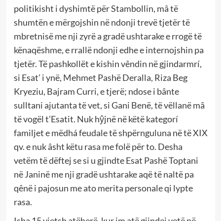
politikisht i dyshimtë për Stambollin, mâ të
shumtën e mërgojshin në ndonji trevë tjetër të
mbretnisë me nji zyrë a gradë ushtarake e rrogë të
kënaqëshme, e rrallë ndonji edhe e internojshin pa
tjetër. Të pashkollët e kishin vêndin në gjindarmrí,
si Esat’ i ynë, Mehmet Pashë Deralla, Riza Beg
Kryeziu, Bajram Curri, e tjerë; ndose i bânte
sulltani ajutanta të vet, si Gani Benë, të vëllanë mâ
të vogël t’Esatit. Nuk hŷjnë në këtë kategorí
familjet e mëdhá feudale të shpërnguluna në të XIX
qv. e nuk âsht këtu rasa me folë për to. Desha
vetëm të dëftej se si u gjindte Esat Pashë Toptani
në Janinë me nji gradë ushtarake aqë të naltë pa
qênë i pajosun me ato merita personale qi lypte
rasa.
Isha 15 vjetsh atëherë, kur im atë gjindej vetë në