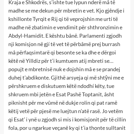
Kraja e Shkodrës, s’ishte tue lypun nderë mâ të
madhe se me dekun për mbretin e vet. Kjo gjêndje i
kshillonte Tyrqit e Rij qi të veprojshin me urtí të
madhe në zbatimin e vendimit për shthronzimin e
Abdyl-Hamidit. E kështu bânë. Parlamenti zgjodh
nji komisjon në gjí të vet të përbâmë prej burrash
mâ përfaqsimtarë qi besonte se ka dhe e dërgoi
këtê në Yilldiz për t’i kumtuem atij mbreti se…
popujt e mbretnisë nuk e dojshin mâ e se prandej
duhej t’abdikonte. Gjithë arsyeja qi më shtŷni me e
përshkruem e diskutuem këtë ndodhí këty, tue
shkruem mbi jetën e Esat Pashë Toptanit, âsht
piknisht për me vûmë në dukje rolin qi pat ramë
këtij vetë për pjesë me luejtun n’atë rasë. Jo vetëm
qi Esat’ i ynë u zgjodh si mis i komisjonit për të cillin
fola, por u ngarkue veçanë ky qi t’ia thonte sulltanit