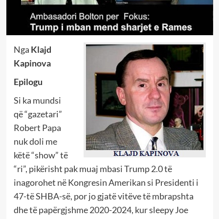
Nga
Klajd
Kapinova
Epilogu
Si ka mundsi
që “gazetari”
Robert Papa
nuk doli me
këtë “show” të
“ri”, pikërisht pak muaj mbasi Trump 2.0 të
inagorohet në Kongresin Amerikan si Presidenti i
47-të SHBA-së, por jo gjatë vitëve të mbrapshta
dhe të papërgjshme 2020-2024, kur sleepy Joe