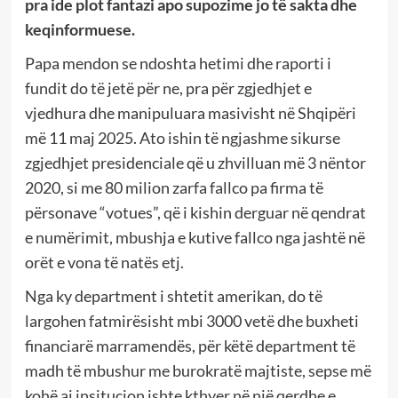
pra ide plot fantazi apo supozime jo të sakta dhe
keqinformuese.
Papa mendon se ndoshta hetimi dhe raporti i
fundit do të jetë për ne, pra për zgjedhjet e
vjedhura dhe manipuluara masivisht në Shqipëri
më 11 maj 2025. Ato ishin të ngjashme sikurse
zgjedhjet presidenciale që u zhvilluan më 3 nëntor
2020, si me 80 milion zarfa fallco pa firma të
përsonave “votues”, që i kishin derguar në qendrat
e numërimit, mbushja e kutive fallco nga jashtë në
orët e vona të natës etj.
Nga ky department i shtetit amerikan, do të
largohen fatmirësisht mbi 3000 vetë dhe buxheti
financiarë marramendës, për këtë department të
madh të mbushur me burokratë majtiste, sepse më
kohë ai insitucion ishte kthyer në një qerdhe e