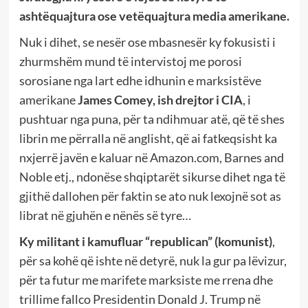
ashtëquajtura ose vetëquajtura media amerikane.
Nuk i dihet, se nesër ose mbasnesër ky fokusisti i
zhurmshëm mund të intervistoj me porosi
sorosiane nga lart edhe idhunin e marksistëve
amerikane
James Comey, ish drejtor i CIA
, i
pushtuar nga puna, për ta ndihmuar atë, që të shes
librin me përralla në anglisht, që ai fatkeqsisht ka
nxjerrë javën e kaluar në Amazon.com, Barnes and
Noble etj., ndonëse shqiptarët sikurse dihet nga të
gjithë dallohen për faktin se ato nuk lexojnë sot as
librat në gjuhën e nënës së tyre…
Ky militant i kamufluar “republican” (komunist)
,
për sa kohë që ishte në detyrë, nuk la gur pa lëvizur,
për ta futur me marifete marksiste me rrena dhe
trillime fallco Presidentin Donald J. Trump në