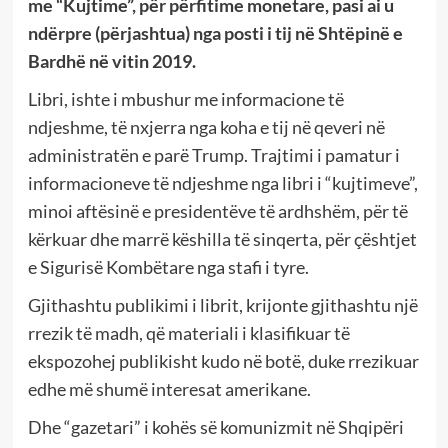
me “Kujtime”, për përfitime monetare, pasi ai u
ndërpre (përjashtua) nga posti i tij në Shtëpinë e
Bardhë në vitin 2019.
Libri, ishte i mbushur me informacione të
ndjeshme, të nxjerra nga koha e tij në qeveri në
administratën e parë Trump. Trajtimi i pamatur i
informacioneve të ndjeshme nga libri i “kujtimeve”,
minoi aftësinë e presidentëve të ardhshëm, për të
kërkuar dhe marrë këshilla të sinqerta, për çështjet
e Sigurisë Kombëtare nga stafi i tyre.
Gjithashtu publikimi i librit, krijonte gjithashtu një
rrezik të madh, që materiali i klasifikuar të
ekspozohej publikisht kudo në botë, duke rrezikuar
edhe më shumë interesat amerikane.
Dhe “gazetari” i kohës së komunizmit në Shqipëri