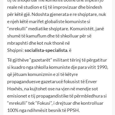
reale në studion e tij të improvizuar dhe bindesh
për këtë gjë. Ndoshta gjenerata e re shqiptare, nuk
e njeh këtë marifet globaliste komuniste si
“mrekulli” mediatike shqiptare. Komunistët, janë
shumë të kamuflum dhe të shkolluar për së
mbrapshti dhe kot nuk thonë në
Shqipni:
socialista-specialista
. ë
Të gjithëve “gazetarët” militant tërinj të përgatitur
si kuadro nga shkolla komuniste dje para vitit 1990,
që jëtuam komunizmin e zi të këtyre
propaganduesve gazetarucë fokusist të Enver
Hoxhës, na kujtohet ose na vjen në mendje sot
emisionet e tij propagandistike të përmbledhura si
“mrekulli” tek “Fokusi”, i drejtuar dhe kontrolluar
100% nga ndihmësit besnik të PPSH.