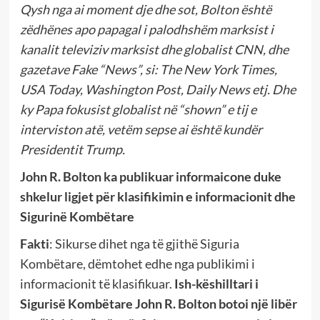
Qysh nga ai moment dje dhe s
ot, Bolton është
zëdhënes apo papagal i palodhshëm marksist i
kanalit televiziv marksist dhe globalist CNN, dhe
gazetave Fake “News”, si: The New York Times,
USA Today, Washington Post, Daily News etj. Dhe
ky Papa fokusist globalist në “shown” e tij e
interviston atë, vetëm sepse ai është kundër
Presidentit Trump.
John R. Bolton ka publikuar informaicone duke
shkelur ligjet për klasifikimin e informacionit dhe
Sigurinë Kombëtare
Fakti
: Sikurse dihet nga të gjithë Siguria
Kombëtare, dëmtohet edhe nga publikimi i
informacionit të klasifikuar.
Ish-këshilltari i
Sigurisë Kombëtare John R. Bolton botoi një libër