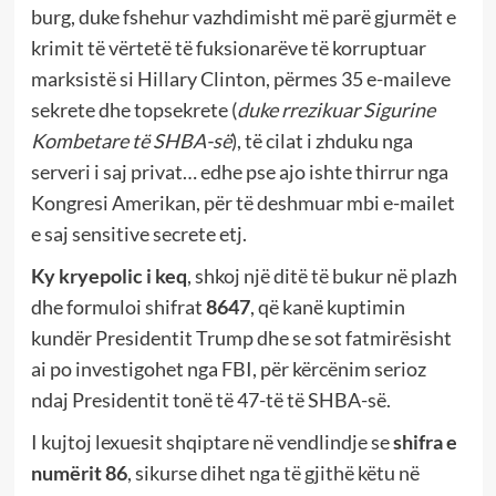
burg, duke fshehur vazhdimisht më parë gjurmët e
krimit të vërtetë të fuksionarëve të korruptuar
marksistë si Hillary Clinton, përmes 35 e-maileve
sekrete dhe topsekrete (
duke rrezikuar Sigurine
Kombetare të SHBA-së
), të cilat i zhduku nga
serveri i saj privat… edhe pse ajo ishte thirrur nga
Kongresi Amerikan, për të deshmuar mbi e-mailet
e saj sensitive secrete etj.
Ky kryepolic i keq
, shkoj një ditë të bukur në plazh
dhe formuloi shifrat
8647
, që kanë kuptimin
kundër Presidentit Trump dhe se sot fatmirësisht
ai po investigohet nga FBI, për kërcënim serioz
ndaj Presidentit tonë të 47-të të SHBA-së.
I kujtoj lexuesit shqiptare në vendlindje se
shifra e
numërit 86
, sikurse dihet nga të gjithë këtu në