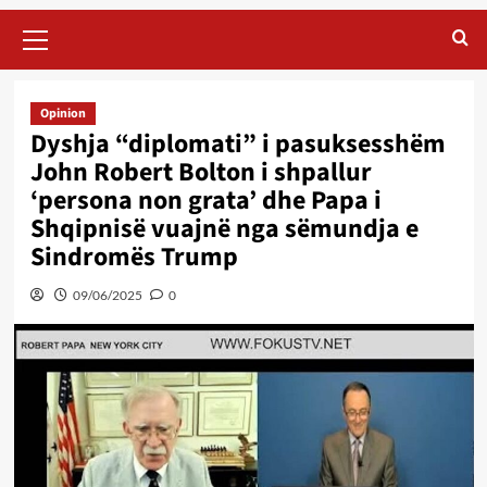
Primary
Menu
Opinion
Dyshja “diplomati” i pasuksesshëm
John Robert Bolton i shpallur
‘persona non grata’ dhe Papa i
Shqipnisë vuajnë nga sëmundja e
Sindromës Trump
09/06/2025
0