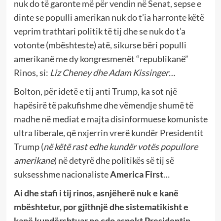
nuk do të garonte më për vendin në Senat, sepse e
dinte se populli amerikan nuk do t’ia harronte këtë
veprim trathtari politik të tij dhe se nuk do t’a
votonte (mbështeste) atë, sikurse bëri populli
amerikanë me dy kongresmenët “republikanë”
Rinos, si:
Liz Cheney dhe Adam Kissinger…
Bolton, për idetë e tij anti Trump, ka sot një
hapësirë të pakufishme dhe vëmendje shumë të
madhe në mediat e majta disinformuese komuniste
ultra liberale, që nxjerrin vrerë kundër Presidentit
Trump (
në këtë rast edhe kundër votës popullore
amerikane
) në detyrë dhe politikës së tij së
suksesshme nacionaliste
America First
…
Ai dhe stafi i tij rinos, asnjëherë nuk e kanë
mbështetur, por gjithnjë dhe sistematikisht e
kanë kundërshtuar ne cdo aspekt Presidentin