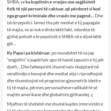
SHBA, se
ka kuptimin e vrasjes ose asgjësimit
fizik të një personi të caktuar, që përdoret si kod
nga grupet kriminale dhe vrasës me pagesë…
Dhe
ish kryepolici James tha për mediat e tij papagale
të majta, se ai nuk e dinte këtë fakt, ndonëse të
gjithë policët e kryepolicët e SHBA-së e dijnë këtë
gjë…
Ky Papa i pa kishëruar
, po mundohet të na jap
“engjellin” e papërlyer apo të hamë sapunin e tij për
djath… Dhe fatkeqsisht shumë naiv shqiptarë në
vendlindje e besojnë dhe mediat atje i riprodhojnë
dhe shumëzojnë në progresion gjeometrik idetë e
tij të majta, përmes personazheve radikalë të së
majtës amerikane dhe globaliste gjithandej. ç
Mjafton të shohësh me shumë kujdes intervistën e
tij të shoqëruar me komente boshe dhe shpesh jo