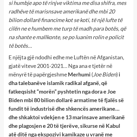
si humbje apo të rinjve viktima me disa shifra, mes
radhëve të marisnsave amerikanë dhe mbi 20
bilion dollarë financime kot se koti, të një lufte të
cilën ne e humbem me turp të madh para botës, që
na shante e mallkonte, se po luanim rolin e policit
të botës…
E njëjta gjë ndodhi edhe me Luftën në Afganistan,
gjatë viteve 2001-2021… Nga ana e tjetër në
mënyrë të papërgjeshme
Merhumi
(
Joe Biden
)
i
dha talebanëve islamik radikal afganë, që
fatkeqsisht “morën” pyshtetin nga dora e Joe
Biden mbi 80 bilion dollarë armatime të fjalës së
fundit të industrisë dhe shkencës amerikane…
dhe shkaktoi vdekjen e 13 marinsave amerikanë
dhe plagosjen e 20 të tjerëve, sikurse në Kabul
atë ditë nga ekspozivi kamikaze u vranë me