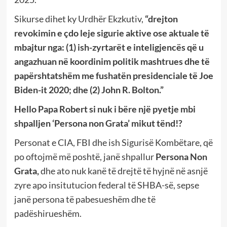
Sikurse dihet ky Urdhër Ekzkutiv,
“drejton
revokimin e çdo leje sigurie aktive ose aktuale të
mbajtur nga: (1) ish-zyrtarët e inteligjencës që u
angazhuan në koordinim politik mashtrues dhe të
papërshtatshëm me fushatën presidenciale të Joe
Biden-it 2020; dhe (2) John R. Bolton.”
Hello Papa Robert si nuk i bëre një pyetje mbi
shpalljen ‘Persona non Grata’ mikut t
ë
nd!?
Personat e CIA, FBI dhe ish Sigurisë Kombëtare, që
po oftojmë më poshtë, janë shpallur
Persona Non
Grata,
dhe ato nuk kanë të drejtë të hyjnë në asnjë
zyre apo insitutucion federal të SHBA-së, sepse
janë persona të pabesueshëm dhe të
padëshirueshëm.