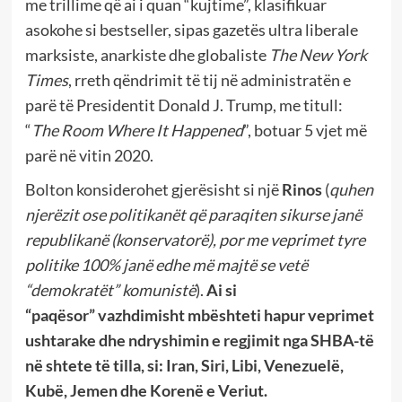
me trillime që ai i quan “kujtime”, klasifikuar
asokohe si bestseller, sipas gazetës ultra liberale
marksiste, anarkiste dhe globaliste
The New York
Times
, rreth qëndrimit të tij në administratën e
parë të Presidentit Donald J. Trump, me titull:
“
The Room Where It Happened
”, botuar 5 vjet më
parë në vitin 2020.
Bolton konsiderohet gjerësisht si një
Rinos
(
quhen
njerëzit ose politikanët që paraqiten sikurse janë
republikanë (konservatorë), por me veprimet tyre
politike 100% janë edhe më majtë se vetë
“demokratët” komunistë
).
Ai si
“paqësor”
vazhdimisht mbështeti hapur veprimet
ushtarake dhe ndryshimin e regjimit nga SHBA-të
në shtete të tilla, si: Iran, Siri, Libi, Venezuelë,
Kubë, Jemen dhe Korenë e Veriut.