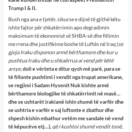
Trump I & II.
Bush nga ana e tjetër, sikurse e dijnë të gjithë këtu
ishte fajtor për shkatërrimin apo degradimin
maksimum të ekonomisë së SHBA-së dhe fillimin
me rrena dhe justifikime boshe të Luftës në Iraq (
se
gjoja Iraku disponon armë bërthamore dhe kur u
pushtua Iraku dhe u shkaërrua ai vend për këtë
arsye,
doli e vërteta e ditur qysh më parë, para se
të fillonte pushtimi i vendit nga trupat amerikane,
se regjimi i Sadam Hysenit Nuk kishte armë
bërthamore biologjike të shkatërrimit në masë…
dhe se ushtarët irakianë ishin shumë të varfër dhe
se ushtria e varfër e saj luftonte e zbathur dhe
shpesh kishin mbathur vetëm me sandale në vend
të këpucëve etj…),
që i kushtoi shumë vendit tonë,