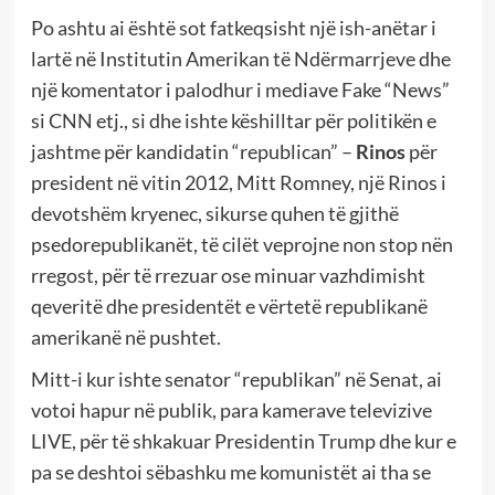
Po ashtu ai është sot fatkeqsisht një ish-anëtar i
lartë në Institutin Amerikan të Ndërmarrjeve dhe
një komentator i palodhur i mediave Fake “News”
si CNN etj., si dhe ishte këshilltar për politikën e
jashtme për kandidatin “republican” –
Rinos
për
president në vitin 2012, Mitt Romney, një Rinos i
devotshëm kryenec, sikurse quhen të gjithë
psedorepublikanët, të cilët veprojne non stop nën
rregost, për të rrezuar ose minuar vazhdimisht
qeveritë dhe presidentët e vërtetë republikanë
amerikanë në pushtet.
Mitt-i kur ishte senator “republikan” në Senat, ai
votoi hapur në publik, para kamerave televizive
LIVE, për të shkakuar Presidentin Trump dhe kur e
pa se deshtoi sëbashku me komunistët ai tha se