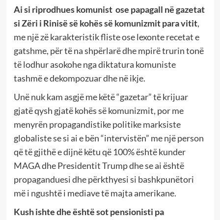
Ai si riprodhues komunist ose papagall në gazetat
si Zëri i Rinisë së kohës së komunizmit para vitit
,
me një zë karakteristik fliste ose lexonte recetat e
gatshme, për të na shpërlarë dhe mpirë trurin tonë
të lodhur asokohe nga diktatura komuniste
tashmë e dekompozuar dhe në ikje.
Unë nuk kam asgjë me këtë “gazetar” të krijuar
gjatë qysh gjatë kohës së komunizmit, por me
menyrën propagandistike politike marksiste
globaliste se si ai e bën “intervistën” me një person
që të gjithë e dijnë këtu që 100% është kunder
MAGA dhe Presidentit Trump dhe se ai është
propaganduesi dhe përkthyesi si bashkpunëtori
më i ngushtë i mediave të majta amerikane.
Kush ishte dhe është sot pensionisti pa