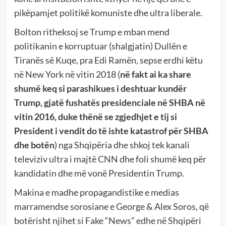
pikëpamjet politikë komuniste dhe ultra liberale.
Bolton ritheksoj se Trump e mban mend
politikanin e korruptuar (shalgjatin) Dullën e
Tiranës së Kuqe, pra Edi Ramën, sepse erdhi këtu
në New York në vitin 2018 (
në fakt ai ka share
shumë keq si parashikues i deshtuar kundër
Trump, gjatë fushatës presidenciale në SHBA në
vitin 2016, duke thënë se zgjedhjet e tij si
President i vendit do të ishte katastrof për SHBA
dhe botën
) nga Shqipëria dhe shkoj tek kanali
televiziv ultra i majtë CNN dhe foli shumë keq për
kandidatin dhe më vonë Presidentin Trump.
Makina e madhe propagandistike e medias
marramendse sorosiane e George & Alex Soros, që
botërisht njihet si Fake “News” edhe në Shqipëri