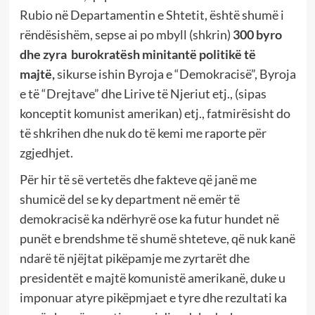
Rubio në Departamentin e Shtetit, është shumë i
rëndësishëm, sepse ai po mbyll (shkrin)
300 byro
dhe zyra burokratësh minitantë politikë të
majtë,
sikurse ishin Byroja e “Demokracisë”, Byroja
e të “Drejtave” dhe Lirive të Njeriut etj., (sipas
konceptit komunist amerikan) etj., fatmirësisht do
të shkrihen dhe nuk do të kemi me raporte për
zgjedhjet.
Për hir të së vertetës dhe fakteve që janë me
shumicë del se ky department në emër të
demokracisë ka ndërhyrë ose ka futur hundet në
punët e brendshme të shumë shteteve, që nuk kanë
ndarë të njëjtat pikëpamje me zyrtarët dhe
presidentët e majtë komunistë amerikanë, duke u
imponuar atyre pikëpmjaet e tyre dhe rezultati ka