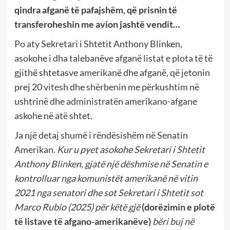
qindra afganë të pafajshëm, që prisnin të
transferoheshin me avion jashtë vendit…
Po aty Sekretari i Shtetit Anthony Blinken,
asokohe i dha talebanëve afganë listat e plota të të
gjithë shtetasve amerikanë dhe afganë, që jetonin
prej 20 vitesh dhe shërbenin me përkushtim në
ushtrinë dhe administratën amerikano-afgane
askohe në atë shtet.
Ja një detaj shumë i rëndësishëm në Senatin
Amerikan.
Kur u pyet asokohe Sekretari i Shtetit
Anthony Blinken, gjatë një dëshmise në Senatin e
kontrolluar nga komunistët amerikanë në vitin
2021 nga senatori dhe sot Sekretari i Shtetit sot
Marco Rubio (2025) për këtë gjë
(dorëzimin e plotë
të listave të afgano-amerikanëve)
bëri buj në