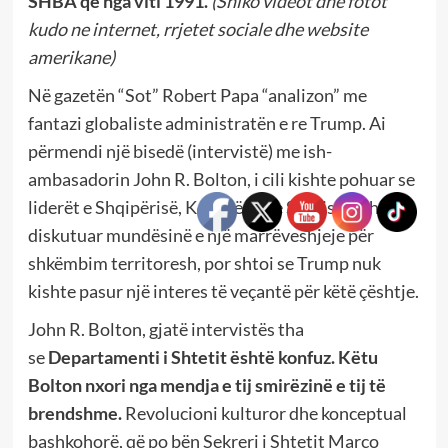
SHBA që nga viti 1991.
(Shiko videot dhe fotot
kudo ne internet, rrjetet sociale dhe website
amerikane)
Në gazetën “Sot” Robert Papa “analizon” me
fantazi globaliste administratën e re Trump. Ai
përmendi një bisedë (intervistë) me ish-
ambasadorin John R. Bolton, i cili kishte pohuar se
liderët e Shqipërisë, Kosovës dhe Serbisë kishin
diskutuar mundësinë e një marrëveshjeje për
shkëmbim territoresh, por shtoi se Trump nuk
kishte pasur një interes të veçantë për këtë çështje.
John R. Bolton, gjatë intervistës tha
se
Departamenti i Shtetit është konfuz. Këtu
Bolton nxori nga mendja e tij smirëzinë e tij të
brendshme.
Revolucioni kulturor dhe konceptual
bashkohorë, që po bën Sekreri i Shtetit Marco