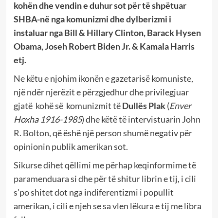
kohën dhe vendin e duhur sot për të shpëtuar
SHBA-në nga komunizmi dhe dylberizmi i
instaluar nga Bill & Hillary Clinton, Barack Hysen
Obama, Joseh Robert Biden Jr. & Kamala Harris
etj.
Ne këtu e njohim ikonën e gazetarisë komuniste,
një ndër njerëzit e përzgjedhur dhe privilegjuar
gjatë kohë së komunizmit të
Dullës Plak
(
Enver
Hoxha 1916-1985
) dhe këtë të intervistuarin John
R. Bolton, që ëshë një person shumë negativ për
opinionin publik amerikan sot.
Sikurse dihet qëllimi me përhap keqinformime të
paramenduara si dhe për të shitur librin e tij, i cili
s’po shitet dot nga indiferentizmi i popullit
amerikan, i cili e njeh se sa vlen lëkura e tij me libra