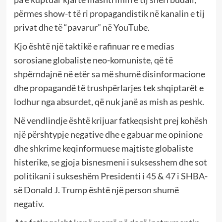
përmes show-t të ri propagandistik në kanalin e tij
privat dhe të “pavarur” në YouTube.
Kjo është një taktikë e rafinuar re e medias
sorosiane globaliste neo-komuniste, që të
shpërndajnë në etër sa më shumë disinformacione
dhe propagandë të trushpërlarjes tek shqiptarët e
lodhur nga absurdet, që nuk janë as mish as peshk.
Në vendlindje është krijuar fatkeqsisht prej kohësh
një përshtypje negative dhe e gabuar me opinione
dhe shkrime keqinformuese majtiste globaliste
histerike, se gjoja bisnesmeni i suksesshem dhe sot
politikani i sukseshëm Presidenti i 45 & 47 i SHBA-
së Donald J. Trump është një person shumë
negativ.