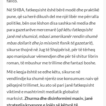
fallco.
Në SHBA, fatkeqsisht ëshë bërë modë dhe praktikë
pune, që sa herë dikush del me një libër me përralla
politike, bën ose lëshon disa sashka në media dhe
para gazetarëve mercenarë (
që këtu fatkeqsisht
janë më shumicë, mbasi amerikanër rendin shumë
mbas dollarit dhe jo misionit fisnik të gazetarit
),
sikurse thojnë në Jug të Shqipërisë, për të tërheq
apo manipuluar vëmendjen dhe për të shitur librin
roman, të mbushur me trillime dhe fantazi boshe.
Më e keqja është se edhe këtu, sikurse në
vendlindje ka shumë njerëz ose konsumues naiv që
pëlqejnë trillimet, ku ato së pari janë fatkeqsisht
viktimë e mashtrimit mediatik globalist
marksist.
Zhurma dhe disinformimi masiv, janë
strategjia kryesore e lojës së këtyrë të