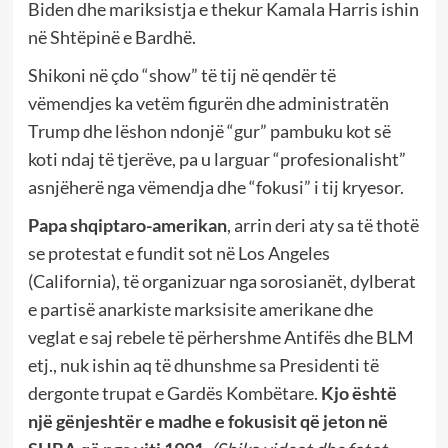
Biden dhe mariksistja e thekur Kamala Harris ishin
në Shtëpinë e Bardhë.
Shikoni në çdo “show” të tij në qendër të
vëmendjes ka vetëm figurën dhe administratën
Trump dhe lëshon ndonjë “gur” pambuku kot së
koti ndaj të tjerëve, pa u larguar “profesionalisht”
asnjëherë nga vëmendja dhe “fokusi” i tij kryesor.
Papa shqiptaro-amerikan
, arrin deri aty sa të thotë
se protestat e fundit sot në Los Angeles
(California), të organizuar nga sorosianët, dylberat
e partisë anarkiste marksisite amerikane dhe
veglat e saj rebele të përhershme Antifës dhe BLM
etj., nuk ishin aq të dhunshme sa Presidenti të
dergonte trupat e Gardës Kombëtare.
Kjo është
një gënjeshtër e madhe e fokusisit që jeton në