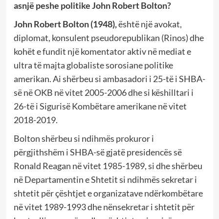
asnjë peshe politike John Robert Bolton?
John Robert Bolton (1948),
është një avokat,
diplomat, konsulent pseudorepublikan (Rinos) dhe
kohët e fundit një komentator aktiv në mediat e
ultra të majta globaliste sorosiane politike
amerikan. Ai shërbeu si ambasadori i 25-të i SHBA-
së në OKB në vitet 2005-2006 dhe si këshilltari i
26-të i Sigurisë Kombëtare amerikane në vitet
2018-2019.
Bolton shërbeu si ndihmës prokuror i
përgjithshëm i SHBA-së gjatë presidencës së
Ronald Reagan në vitet 1985-1989, si dhe shërbeu
në Departamentin e Shtetit si ndihmës sekretar i
shtetit për çështjet e organizatave ndërkombëtare
në vitet 1989-1993 dhe nënsekretar i shtetit për