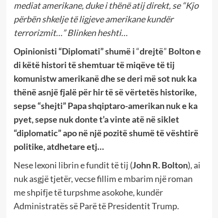
mediat amerikane, duke i thënë atij direkt, se “Kjo
përbën shkelje të ligjeve amerikane kundër
terrorizmit…” Blinken heshti…
Opinionisti “Diplomati” shumë i
“
drejtë
”
Bolton e
di këtë histori të shemtuar të miqëve të tij
komunistw amerikanë dhe se deri më sot nuk ka
thënë asnjë fjalë për hir të së vërtetës historike,
sepse “shejti” Papa shqiptaro-amerikan nuk e ka
pyet, sepse nuk donte t’a vinte atë në siklet
“diplomatic” apo në një pozitë shumë të vështirë
politike, atdhetare etj…
Nese lexoni librin e fundit të tij (
John R. Bolton
), ai
nuk asgjë tjetër, vecse fillim e mbarim një roman
me shpifje të turpshme asokohe, kundër
Administratës së Parë të Presidentit Trump.