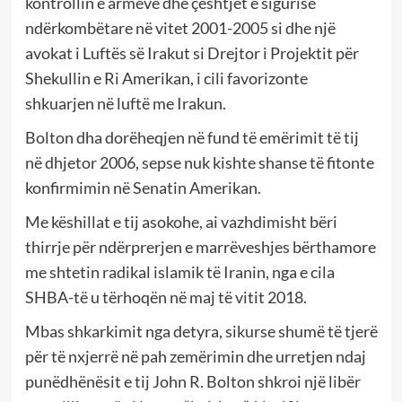
kontrollin e armëve dhe çështjet e sigurisë
ndërkombëtare në vitet 2001-2005 si dhe një
avokat i Luftës së Irakut si Drejtor i Projektit për
Shekullin e Ri Amerikan, i cili favorizonte
shkuarjen në luftë me Irakun.
Bolton dha dorëheqjen në fund të emërimit të tij
në dhjetor 2006, sepse nuk kishte shanse të fitonte
konfirmimin në Senatin Amerikan.
Me këshillat e tij asokohe, ai vazhdimisht bëri
thirrje për ndërprerjen e marrëveshjes bërthamore
me shtetin radikal islamik të Iranin, nga e cila
SHBA-të u tërhoqën në maj të vitit 2018.
Mbas shkarkimit nga detyra, sikurse shumë të tjerë
për të nxjerrë në pah zemërimin dhe urretjen ndaj
punëdhënësit e tij John R. Bolton shkroi një libër