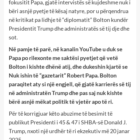
fokusitit Papa, gjatë intervistës së kujdeshme nuk i
bëri asnjë pyetje të kësaj natyre, por u përqendrua
në kritikat pa lidhje të “diplomatit” Bolton kundër
Presidentit Trump dhe administratës së tij dje dhe
sot.
Në pamje të parë, në kanalin YouTube u duk se
Papa po rilexonte me saktësi pyetjet që vetë
Bolton i kishte dhënë atij, dhe dukeshin kjartë se
Nuk ishin të “gazetarit” Robert Papa. Bolton
paraqitet aty si një engjell, që gjatë karrierës së tij
në administratën Trump dhe pas saj nuk kishte
bërë asnjë mëkat politik të vjetër apo të ri.
Për të korrigjuar këto abuzime të besimit të
publikut Presidenti i 45 & 47 i SHBA-së Donald J.
Trump, nxoti një urdhër të ri ekzekutiv më 20 janar
2025.