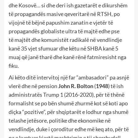
dhe Kosovë… si dhe deri ish gazetarët e dikurshëm
të propagandës masive qeveritarë në RTSH, po
vijojnë të bëjnë papushim zanatin e vjetër të
propagandës globaliste ultra të majtë edhe pse
të majtët dhe komunistët radikalë në vendlindje
kanë 35 vjet sfumuar dhe këtu në SHBA kanë 5
muaj që janë tharë dhe kanë rënë fatmiresisht nga
fiku.
Ai këto ditë intervitoj një far “ambasadori” pa asnjë
vlerë dhe në pension
John R. Bolton
(
1948
) të ish
administratës Trump 1 (2016-2020), për të thënë
formalisht se po bën shumë zhurmë kot së koti apo
diçka “pozitive”, për shqiptarët e lodhur nga shumë
telashe jetësore, politike dhe ekonomike në
vendlindje, duke i çoroditur edhe më keq ato, për të
pa e kuptuar kjartë mashtrimin e tij sherrbudall,