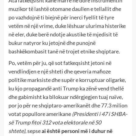
Ata fatkeqsisht kanë marrë në dorë instrumentin
muzikor të lashtë otomane daullen e tellallit dhe
po vazhdojnë ti biejnë për inerci fyellit të tyre
vetëm në një vrime, duke lëshuar ulurima histerike
në eler, duke berë ndotje akustike të mjedisit të
bukur natyror ku jetojnë dhe punojnë
bashkëkombasit tanë në trojet etnike shqiptare.
Po, vetëm për ju, që sot fatkeqsisht jetoni në
vendlindjen e një shteti dhe qeveria mafioze
politike marksiste dhe supër e korruptuar oligarke,
ku kjo propagandë anti Trump ka zënë vend thellë
dhe gabimisht ka bllokuar ndërgjegjen tuaj naïve,
por jo për ne shqiptaro-amerikanët dhe 77.3 milion
votat popullore amerikane
(Presidenti i 47 i SHBA-
së Trump fitoi 312 vota elektorale në 50
shtete),
sepse
ai është personi më i duhur në