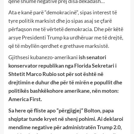
qenë shumë negative prej disa dekadash…
Ata e kanë parë “demokracinë”, sipas interest të
tyre politik marksist dhe jo sipas asaj se çfarë
përfaqson me të vërtetë demokracia. Dhe për këtë
arsye Presidenti Trump ka urdhëruar me të drejtë,
që të mbyllën qerdhet e grethave marksistë.
Gjithsesi kubanezo-amerikani
ish senatori
konservator republikan nga Florida Sekretari i
Shtetit Marco Rubio sot për sot është në
drejtimin e duhur dhe për të mirën e popullit dhe
politikës bashkëkohore amerikane, nën moton:
America First.
Sa here që fliste apo “përgjigjej” Bolton, papa
shqiptar tunde kryet në shenj pohimi. Ai deklaroi
mendime negative për administratën Trump 2.0,