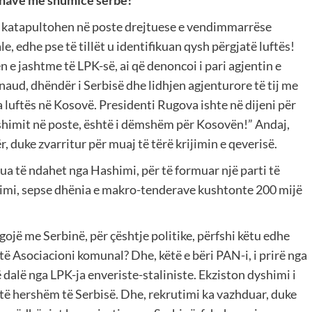
 të katapultohen në poste drejtuese e vendimmarrëse
e, edhe pse të tillët u identifikuan qysh përgjatë luftës!
e jashtme të LPK-së, ai që denoncoi i pari agjentin e
ud, dhëndër i Serbisë dhe lidhjen agjenturore të tij me
 luftës në Kosovë. Presidenti Rugova ishte në dijeni për
Hashimit në poste, është i dëmshëm për Kosovën!” Andaj,
, duke zvarritur për muaj të tërë krijimin e qeverisë.
ua të ndahet nga Hashimi, për të formuar një parti të
himi, sepse dhënia e makro-tenderave kushtonte 200 mijë
gojë me Serbinë, për çështje politike, përfshi këtu edhe
ë Asociacioni komunal? Dhe, këtë e bëri PAN-i, i prirë nga
ë dalë nga LPK-ja enveriste-staliniste. Ekziston dyshimi i
ë të hershëm të Serbisë. Dhe, rekrutimi ka vazhduar, duke