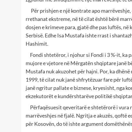
Për prishjen e një kontrate apo marrëveshje,
rrethanat ekstreme, në të cilat është bërë mar
dosjen e krimeve para, gjatë dhe pas luftës, në 
Serbisë. Edhe Isa Mustafa ishte rrast i shantazh
Hashimit.
Fondi shtetëror, i njohur si Fondi i 3 %-it, ka 
mujore e vjetore në Mërgatën shqiptare janë bë
Mustafa nuk akuzohet për hajni. Por, ka dhënë
1999, të cilat nuk janë shfrytëzuar fare për luft
janë ngritur pallate e biznese, kryesisht, nga 
ekzekutorët e kundërshtarëve politikë shqiptar
Përfaqësuesit qeveritarë e shtetërorë i vura në
marrëveshjes në fjalë. Ngritja e akuzës, qoftë
për Kosovën, do të ishte argument domëthënës. P