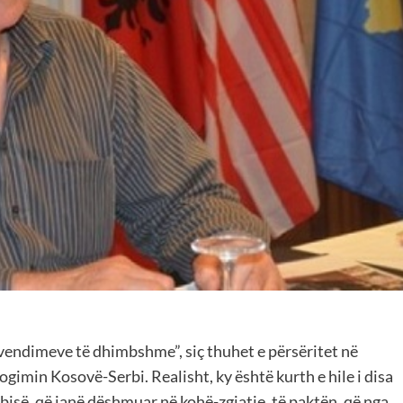
“vendimeve të dhimbshme”, siç thuhet e përsëritet në
logimin Kosovë-Serbi. Realisht, ky është kurth e hile i disa
bisë, që janë dëshmuar në kohë-zgjatje, të paktën, që nga