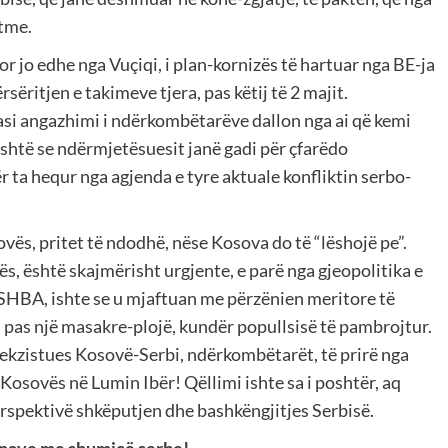
otme.
 jo edhe nga Vuçiqi, i plan-kornizës të hartuar nga BE-ja
ëritjen e takimeve tjera, pas këtij të 2 majit.
si angazhimi i ndërkombëtarëve dallon nga ai që kemi
është se ndërmjetësuesit janë gadi për çfarëdo
r ta hequr nga agjenda e tyre aktuale konfliktin serbo-
ës, pritet të ndodhë, nëse Kosova do të “lëshojë pe”.
ës, është skajmërisht urgjente, e parë nga gjeopolitika e
 SHBA, ishte se u mjaftuan me përzënien meritore të
 pas një masakre-plojë, kundër popullsisë të pambrojtur.
n ekzistues Kosovë-Serbi, ndërkombëtarët, të prirë nga
ë Kosovës në Lumin Ibër! Qëllimi ishte sa i poshtër, aq
erspektivë shkëputjen dhe bashkëngjitjes Serbisë.
unave me shumicë serbe!