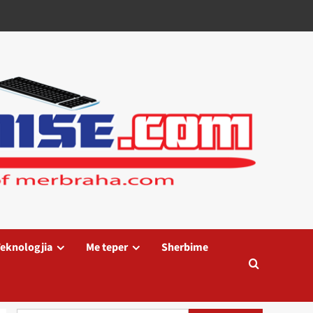
eknologjia
Me teper
Sherbime