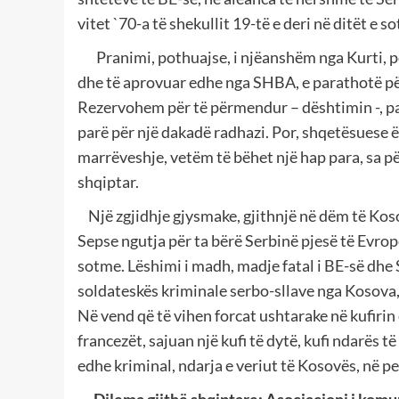
vitet `70-a të shekullit 19-të e deri në ditët e s
Pranimi, pothuajse, i njëanshëm nga Kurti, por
dhe të aprovuar edhe nga SHBA, e parathotë përs
Rezervohem për të përmendur – dështimin -, pa
parë për një dakadë radhazi. Por, shqetësuese 
marrëveshje, vetëm të bëhet një hap para, sa pë
shqiptar.
Një zgjidhje gjysmake, gjithnjë në dëm të Kosov
Sepse ngutja për ta bërë Serbinë pjesë të Evrop
sotme. Lëshimi i madh, madje fatal i BE-së dhe
soldateskës kriminale serbo-sllave nga Kosova,
Në vend që të vihen forcat ushtarake në kufiri
francezët, sajuan një kufi të dytë, kufi ndarës t
edhe kriminal, ndarja e veriut të Kosovës, në p
Dilema gjithë shqiptare: Asociacioni i kom