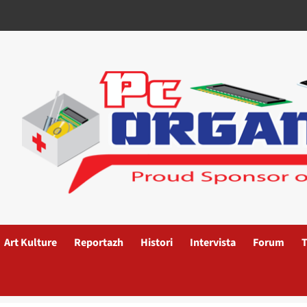
Art Kulture
Reportazh
Histori
Intervista
Forum
T