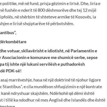
olitike, më në fund, prisja gëzimin e lirisë. Dhe, liria e
 në fushën e nderit të 800 dëshmorëve dhe tej 12 mijë
qipfolës, në shërbim të shteteve armike të Kosovës, ia
hjen e lirisë shqiptarëve të përbotshëm.
ntibus”,
dërkombëtare
e votuar, skllavërisht e idiotisht, në Parlamentin e
r Asociacionin e komunave me shumicë serbe, sepse
apa tij ishte një lukuni servilësh e puthadorësh
ndë PDK-së!
aj marrëveshje, hasa në një doktrinë të njohur ligjore
 Stantibus”, e cila mundëson shfuqizimin e një kontrate
t kanë ndryshuar skajshëm. Ndërkohë që dëmi është
st i tillë ka ndodhur në mes Anglisë dhe Islandës dhe është
 dëmshme.