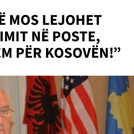
TË MOS LEJOHET
IMIT NË POSTE,
ËM PËR KOSOVËN!”