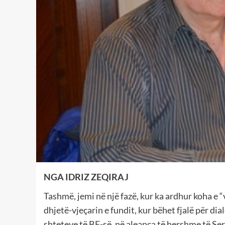
NGA IDRIZ ZEQIRAJ
Tashmë, jemi në një fazë, kur ka ardhur koha e 
dhjetë-vjeçarin e fundit, kur bëhet fjalë për dia
shteteve të BE-së, në aleanca të hershme të Ser