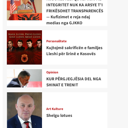
INTEGRITET NUK KA ARSYE T’I
FRIKËSOHET TRANSPARENCËS
— Kufizimet e reja ndaj
medias nga GJKKO
Personalitete
Kujtojmë sakrificën e familjes
Lleshi për lirinë e Kosovës
Opinion
KUR PËRGJEGJËSIA DEL NGA
SHINAT E TRENIT
Art Kulture
Shelgu lotues