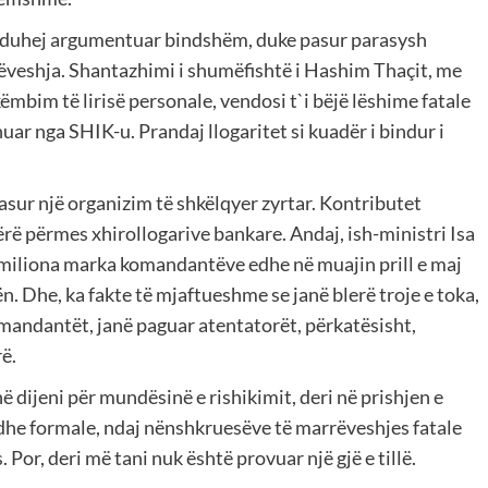
 duhej argumentuar bindshëm, duke pasur parasysh
rëveshja. Shantazhimi i shumëfishtë i Hashim Thaçit, me
këmbim të lirisë personale, vendosi t`i bëjë lëshime fatale
uar nga SHIK-u. Prandaj llogaritet si kuadër i bindur i
pasur një organizim të shkëlqyer zyrtar. Kontributet
rë përmes xhirollogarive bankare. Andaj, ish-ministri Isa
 miliona marka komandantëve edhe në muajin prill e maj
ën. Dhe, ka fakte të mjaftueshme se janë blerë troje e toka,
komandantët, janë paguar atentatorët, përkatësisht,
ë.
 dijeni për mundësinë e rishikimit, deri në prishjen e
 edhe formale, ndaj nënshkruesëve të marrëveshjes fatale
or, deri më tani nuk është provuar një gjë e tillë.