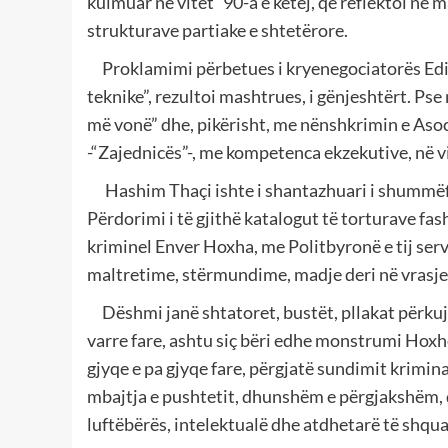
kulmuar në vitet `90-a e këtej, që reflektoi në
strukturave partiake e shtetërore.
Proklamimi përbetues i kryenegociatorës Edita
teknike”, rezultoi mashtrues, i gënjeshtërt. Ps
më vonë” dhe, pikërisht, me nënshkrimin e Asoc
-“Zajednicës”-, me kompetenca ekzekutive, në v
Hashim Thaçi ishte i shantazhuari i shummëfi
Përdorimi i të gjithë katalogut të torturave fas
kriminel Enver Hoxha, me Politbyronë e tij servi
maltretime, stërmundime, madje deri në vrasje 
Dëshmi janë shtatoret, bustët, pllakat përku
varre fare, ashtu siç bëri edhe monstrumi Hoxh
gjyqe e pa gjyqe fare, përgjatë sundimit krimina
mbajtja e pushtetit, dhunshëm e përgjakshëm,
luftëbërës, intelektualë dhe atdhetarë të shqua