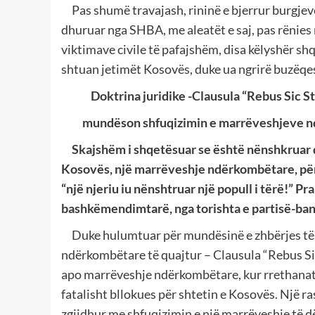
Pas shumë travajash, rininë e bjerrur burgjeve p
dhuruar nga SHBA, me aleatët e saj, pas rënies
viktimave civile të pafajshëm, disa këlyshër sh
shtuan jetimët Kosovës, duke ua ngrirë buzëqes
Doktrina juridike -Clausula “Rebus Sic Sta
mundëson shfuqizimin e marrëveshjeve n
Skajshëm i shqetësuar se është nënshkruar dh
Kosovës, një marrëveshje ndërkombëtare, pë
“një njeriu iu nënshtruar një popull i tërë!” Pr
bashkëmendimtarë, nga torishta e partisë-ba
Duke hulumtuar për mundësinë e zhbërjes të as
ndërkombëtare të quajtur – Clausula “Rebus Sic
apo marrëveshje ndërkombëtare, kur rrethana
fatalisht bllokues për shtetin e Kosovës. Një ra
zgjidhur me shfuqizimin e një marrëveshje të