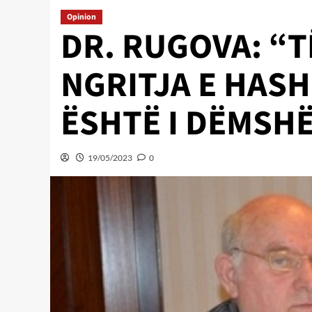
Opinion
DR. RUGOVA: “
NGRITJA E HASH
ËSHTË I DËMSH
19/05/2023
0