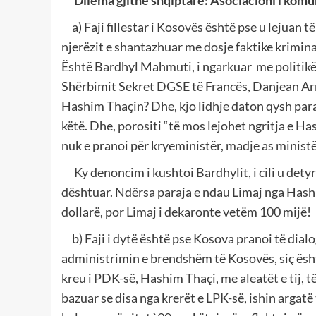
a) Faji fillestar i Kosovës është pse u lejuan
njerëzit e shantazhuar me dosje faktike kriminal
Është Bardhyl Mahmuti, i ngarkuar me politikën 
Shërbimit Sekret DGSE të Francës, Danjean Arna
Hashim Thaçin? Dhe, kjo lidhje daton qysh para
këtë. Dhe, porositi “të mos lejohet ngritja e 
nuk e pranoi për kryeministër, madje as ministër
Ky denoncim i kushtoi Bardhylit, i cili u detyr
dështuar. Ndërsa paraja e ndau Limaj nga Has
dollarë, por Limaj i dekaronte vetëm 100 mijë!
b) Faji i dytë është pse Kosova pranoi të dialo
administrimin e brendshëm të Kosovës, siç ësht
kreu i PDK-së, Hashim Thaçi, me aleatët e tij, t
bazuar se disa nga krerët e LPK-së, ishin argat