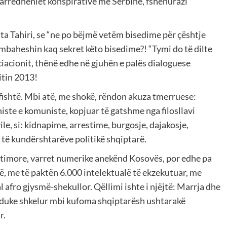
 marrëdhëniet konspirative me Serbinë, fshehurazi
 Tahiri, se “ne po bëjmë vetëm bisedime për çështje
e mbaheshin kaq sekret këto bisedime?! “Tymi do të dilte
iacionit, thënë edhe në gjuhën e palës dialoguese
itin 2013!
shtë. Mbi atë, me shokë, rëndon akuza tmerruese:
histe e komuniste, kopjuar të gatshme nga filosllavi
le, si: kidnapime, arrestime, burgosje, dajakosje,
të kundërshtarëve politikë shqiptarë.
jtimore, varret numerike anekënd Kosovës, por edhe pa
ë, me të paktën 6.000 intelektualë të ekzekutuar, me
l afro gjysmë-shekullor. Qëllimi ishte i njëjtë: Marrja dhe
 duke shkelur mbi kufoma shqiptarësh ushtarakë
r.