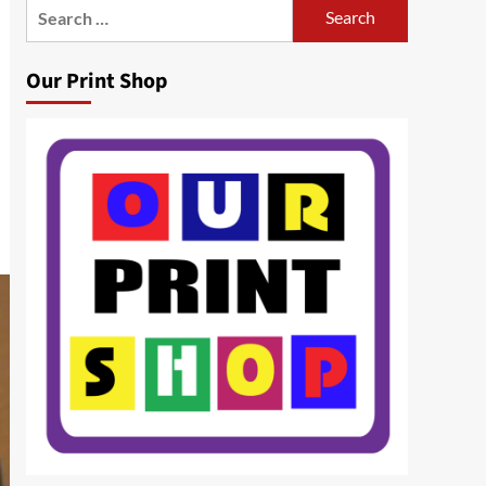
Search
for:
Our Print Shop