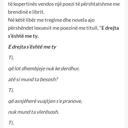
të kopertinës vendos një poezi të përshtatshme me
brendinë e librit.
Në këtë libër me tregime dhe novela ajo
përshëndet lexuesit me poezinë me titull, “
E drejta
s’është me ty.
E drejta s’është me ty
Ti,
që lot dhembjeje nuk ke derdhur,
atë si mund ta besosh?
Ti,
që asnjëherë vuajtjen s’e pranove,
nuk mund ta vlerësosh.
Ti,