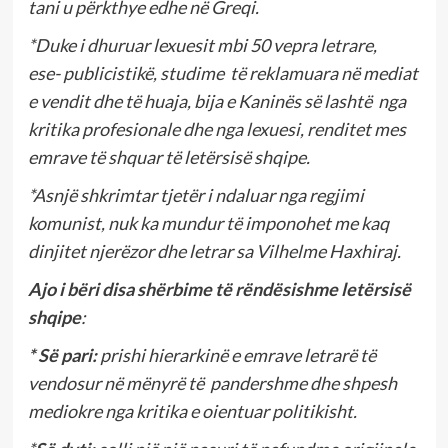
tani u përkthye edhe në Greqi.
*
Duke i dhuruar lexuesit mbi 50 vepra letrare,
ese-
publicistikë, studime të reklamuara në mediat
e vendit dhe të huaja, bija e Kaninës së lashtë nga
kritika profesionale dhe nga lexuesi, renditet mes
emrave të shquar të letërsisë shqipe.
*Asnjë shkrimtar tjetër i ndaluar nga regjimi
komunist, nuk ka mundur të imponohet me kaq
dinjitet njerëzor dhe letrar sa Vilhelme Haxhiraj.
Ajo i bëri disa shërbime
të rëndësishme letërsisë
shqipe
:
* Së pari:
prishi hierarkinë e emrave letrarë të
vendosur në mënyrë të pandershme dhe shpesh
mediokre nga kritika e oientuar politikisht.