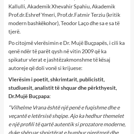
Kallulli, Akademik Xhevahir Spahiu, Akademik
Prof.dr.Eshref Ymeri, Prof.dr.Fatmir Terziu (kritik
modern bashkëkohor), Teodor Laço dhe sa e sa të
tjerë.
Po citojmë vlerësimin e Dr. Mujë Buçpapës, i cili ka
qenë ndër të parët qysh në vitin 2009 që ka
spikatur vlerat e jashtëzakmonshme të kësaj
autoreje që doli vonë si krijuese:
Vlerësim i poetit, shkrimtarit, publicistit,
studiuesit, analistit të shquar dhe përkthyesit,
Dr.Mujë Buçpapa
:
“Vilhelme Vrana është një penë e fuqishme dhe e
veçantë e letërsisë shqipe. Ajo ka hedhur themelet
e një profili të qartë autentik si prozatore moderne,
duke shëruar shpirtërat e humbur njerëzorë dhe