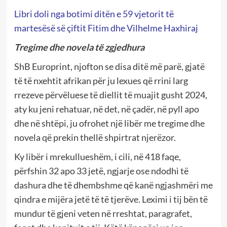
Libri doli nga botimi ditën e 59 vjetorit të
martesësë së çiftit Fitim dhe Vilhelme Haxhiraj
Tregime dhe novela të zgjedhura
ShB Europrint, njofton se disa ditë më parë, gjatë
të të nxehtit afrikan për ju lexues që rrini larg
rrezeve përvëluese të diellit të muajit gusht 2024,
aty ku jeni rehatuar, në det, në çadër, në pyll apo
dhe në shtëpi, ju ofrohet një libër me tregime dhe
novela që prekin thellë shpirtrat njerëzor.
Ky libër i mrekullueshëm, i cili, në 418 faqe,
përfshin 32 apo 33 jetë, ngjarje ose ndodhì të
dashura dhe të dhembshme që kanë ngjashmëri me
qindra e mijëra jetë të të tjerëve. Leximi i tij bën të
mundur të gjeni veten në rreshtat, paragrafet,