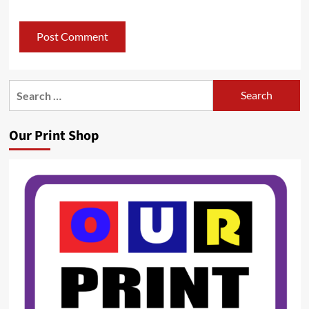
Search
for:
Our Print Shop