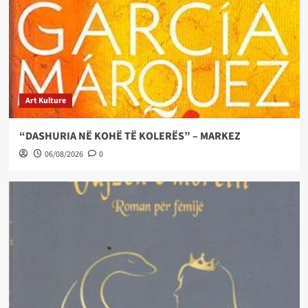
Art Kulture
“DASHURIA NË KOHË TË KOLERËS” – MARKEZ
06/08/2026
0