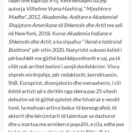
faqet dhe kapitujt e tij. Këtë kënaqësi ua jep
autorja
Vilhelme Vrana Haxhiraj,
“
Mjeshtre e
Madhe”, 2012, Akademike, Anëtare e Akademisë
Shqiptare Amerikane të Shkencës dhe Artit
me seli
në NewYork, 2018. Kurse
Akademia Indiane e
Shkencës dhe Artit
, e ka shpallur “
Ikonë e letërsisë
Botërore
” për vitin 2020. Natyrisht suksesi është i
përbashkët me gjithë bashkëpunëtorët e saj, pa të
cilët nuk arrihet botimi i asnjë dorëshkrimi. Vivra
shpreh mirënjohje, për redaktorët, korrektuesin,
ShB. Europrint, disenjatorin dhe menaxherin, i cili
është artisti që e zbritën nga skena pas 25 vitesh
debutim në të gjithë qytetet dhe fshatrat e vendit
tonë. Ia mohuan artin e bukur të koreografisë, të
aktorit dhe kërcimtarit të talentuar se dashuroi
dhe u martua me armiken e popullit, e cila, edhe pse