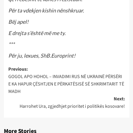
Për ta vdekjen kishin nënshkruar.
Bëj apel!
E drejta s’është më me ty.
***
Për ju, lexues, ShB.Europrint!
Post
Previous:
GOGOL APO HOHOL – INVADIMI RUS NË UKRAINË PËRSËRI
navigation
E KA HAPUR ÇËSHTJEN E PËRKATËSISË SË SHKRIMTARIT TË
MADH
Next:
Harrohet Ura, zgjedhjet prioritet i politikës kosovare!
More Stories