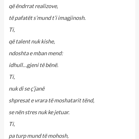
që ëndrrat realizove,
të pafatët s’mund t’i imagjinosh.
Ti,
që talent nuk kishe,
ndoshta e mban mend:
idhull…gjeni të bënë.
Ti,
nuk di se ç’janë
shpresat e vrara të moshatarit tënd,
se nën stres nuk ke jetuar.
Ti,
pa turp mund të mohosh,