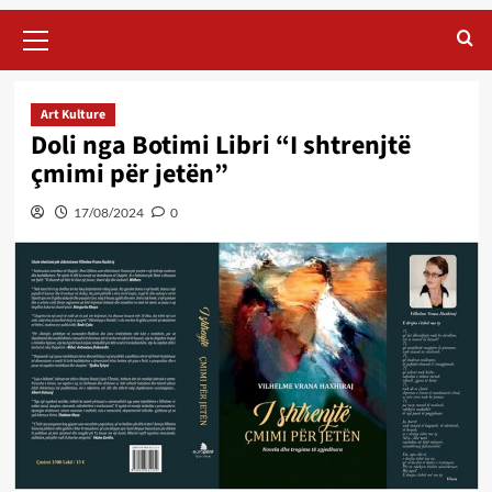
Primary
Menu
Art Kulture
Doli nga Botimi Libri “I shtrenjtë
çmimi për jetën”
17/08/2024
0