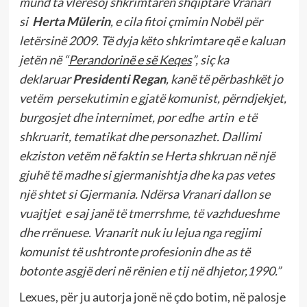
mund ta vlerësoj shkrimtaren shqiptare Vranari
si
Herta Mülerin
, e cila fitoi çmimin Nobël për
letërsinë 2009. Të dyja këto shkrimtare që e kaluan
jetën në “
Perandorinë e së Keqes
”, siç ka
deklaruar
Presidenti Regan
, kanë të përbashkët jo
vetëm persekutimin e gjatë komunist, përndjekjet,
burgosjet dhe internimet, por edhe artin e të
shkruarit, tematikat dhe personazhet. Dallimi
ekziston vetëm në faktin se Herta shkruan në një
gjuhë të madhe si gjermanishtja dhe ka pas vetes
një shtet si Gjermania. Ndërsa Vranari dallon se
vuajtjet e saj janë të tmerrshme, të vazhdueshme
dhe rrënuese. Vranarit nuk iu lejua nga regjimi
komunist të ushtronte profesionin dhe as të
botonte asgjë deri në rënien e tij në dhjetor,1990.”
Lexues, për ju autorja jonë në çdo botim, në palosje