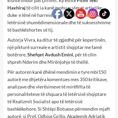
kishte lindur pas çlirimit. Ky është
Fitim Teki
Haxhiraj
të cilit ia kanë mohuar vlerat artistike,
duke e lënë në harresë por e plotësoi veten me
letërsinë shumëdimensionale dhe të suksesshmme
të bashkëshortes së tij.
Autorja Vivra, ka ditur të zgjedhë për kopertinën,
një pikturë surreale e artistit shqiptar me famë
botërore,
Shefqet Avdush Emini
, për të cilin
shpreh Nderim dhe Mirënjohje të thellë.
Për autoren kanë dhënë mendimin e tyre mbi150
autorë me dhjetëra komentues mes 350 kritikave,
analizave dhe vlerësimeve të mirëfillta të
personaliteteve të shquara të letërsisë shqiptare
të Realizmit Socialist apo të letërsisë
bashkëkohore. Si Shtëpi Botuese përmendim mjaft
autorë, si Prof. Odhise Grillo, Akademik Adriatik