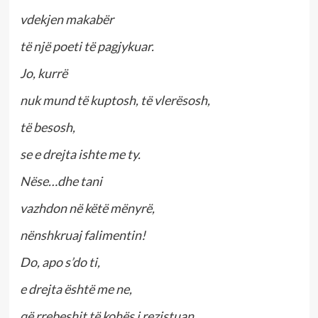
vdekjen makabër
të një poeti të pagjykuar.
Jo, kurrë
nuk mund të kuptosh, të vlerësosh,
të besosh,
se e drejta ishte me ty.
Nëse…dhe tani
vazhdon në këtë mënyrë,
nënshkruaj falimentin!
Do, apo s’do ti,
e drejta është me ne,
që rrebeshit të kohës i rezistuan.