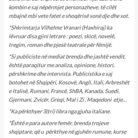
kombin e saj nëpërmjet personazheve, të cilët
mbajnë mbi vete fatet e shoqërisë sonë dje dhe sot.
*Shkrimtarja Vilhelme Vranari (Haxhiraj) ka
lëvruar disa gjini letrare : poezi, skicë, novelë,
tregim, roman dhe pjesë teatrale për fëmijë.
*Si publiciste në mediat brenda dhe jashtë vendit,
është paraqitur me analiza, opinione, histori,
përshkrime dhe intervista. Publicistika e saj
botohet në Shqipëri, Kosovë, Angli, Itali, Arbreshët
e Italisë, Rumani, Francë, ShBA, Kanada, Suedi,
Gjermani, Zvicër, Greqi, Mal i Zi , Maqedoni etje…
*Ka përkthyer 3(tri) libra nga gjuha italiane.
*Është e para autore femër, brenda trojeve
shqiptare, që u përkthye në gjuhën
rumune, kurse