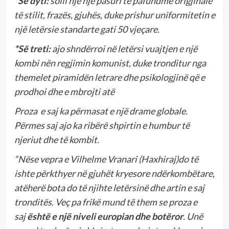
*
Së dyti:
solli një një pasuri të pafundme origjinale
të stilit, frazës, gjuhës, duke prishur uniformitetin e
një letërsie standarte gati 50 vjeçare.
*Së treti:
ajo shndërroi në letërsi vuajtjen e një
kombi nën regjimin komunist, duke tronditur nga
themelet piramidën letrare dhe psikologjinë që e
prodhoi dhe e mbrojti atë
Proza e saj ka përmasat e një drame globale.
Përmes saj ajo ka ribërë shpirtin e humbur të
njeriut dhe të kombit.
“Nëse vepra e Vilhelme Vranari (Haxhiraj)do të
ishte përkthyer në gjuhët kryesore ndërkombëtare,
atëherë bota do të njihte letërsinë dhe artin e saj
tronditës. Veç pa frikë mund të them se proza e
saj
është e një niveli europian dhe botëror
. Unë