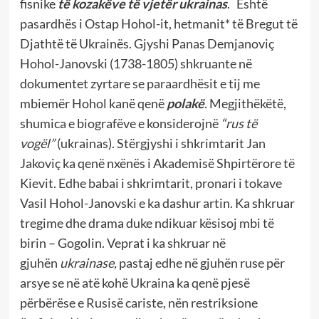
fisnike
të kozakëve të vjetër ukrainas
. Është
pasardhës i Ostap Hohol-it, hetmanit* të Bregut të
Djathtë të Ukrainës. Gjyshi Panas Demjanoviç
Hohol-Janovski (1738-1805) shkruante në
dokumentet zyrtare se paraardhësit e tij me
mbiemër Hohol kanë qenë
polakë
. Megjithëkëtë,
shumica e biografëve e konsiderojnë
“rus të
vogël”
(ukrainas). Stërgjyshi i shkrimtarit Jan
Jakoviç ka qenë nxënës i Akademisë Shpirtërore të
Kievit. Edhe babai i shkrimtarit, pronari i tokave
Vasil Hohol-Janovski e ka dashur artin. Ka shkruar
tregime dhe drama duke ndikuar kësisoj mbi të
birin – Gogolin. Veprat i ka shkruar në
gjuhën
ukrainase,
pastaj edhe në gjuhën ruse për
arsye se në atë kohë Ukraina ka qenë pjesë
përbërëse e Rusisë cariste, nën restriksione