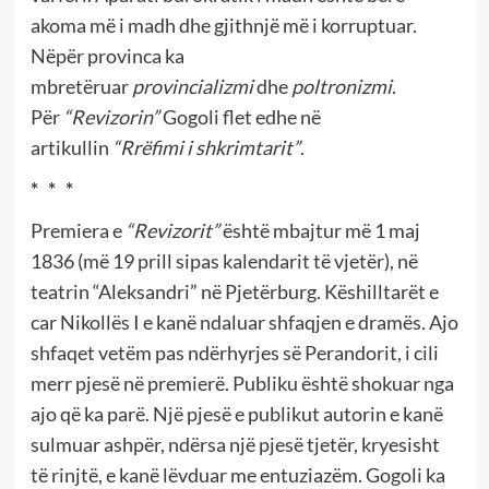
akoma më i madh dhe gjithnjë më i korruptuar.
Nëpër provinca ka
mbretëruar
provincializmi
dhe
poltronizmi
.
Për
“Revizorin”
Gogoli flet edhe në
artikullin
“Rrëfimi i shkrimtarit”
.
* * *
Premiera e
“Revizorit”
është mbajtur më 1 maj
1836 (më 19 prill sipas kalendarit të vjetër), në
teatrin “Aleksandri” në Pjetërburg. Këshilltarët e
car Nikollës I e kanë ndaluar shfaqjen e dramës. Ajo
shfaqet vetëm pas ndërhyrjes së Perandorit, i cili
merr pjesë në premierë. Publiku është shokuar nga
ajo që ka parë. Një pjesë e publikut autorin e kanë
sulmuar ashpër, ndërsa një pjesë tjetër, kryesisht
të rinjtë, e kanë lëvduar me entuziazëm. Gogoli ka