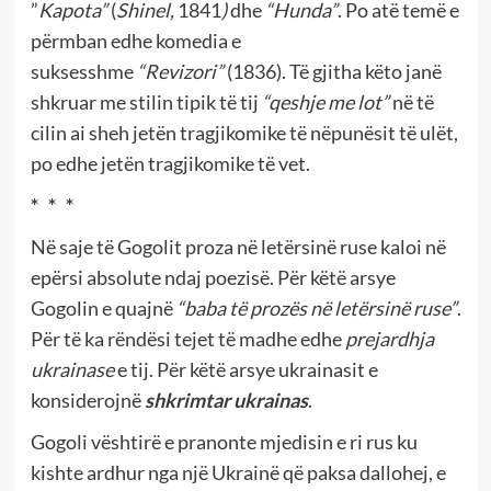
”
Kapota”
(
Shinel,
1841
)
dhe
“Hunda”
. Po atë temë e
përmban edhe komedia e
suksesshme
“Revizori”
(1836). Të gjitha këto janë
shkruar me stilin tipik të tij
“qeshje me lot”
në të
cilin ai sheh jetën tragjikomike të nëpunësit të ulët,
po edhe jetën tragjikomike të vet.
* * *
Në saje të Gogolit proza në letërsinë ruse kaloi në
epërsi absolute ndaj poezisë. Për këtë arsye
Gogolin e quajnë
“baba të prozës në letërsinë ruse”
.
Për të ka rëndësi tejet të madhe edhe
prejardhja
ukrainase
e tij. Për këtë arsye ukrainasit e
konsiderojnë
shkrimtar ukrainas
.
Gogoli vështirë e pranonte mjedisin e ri rus ku
kishte ardhur nga një Ukrainë që paksa dallohej, e