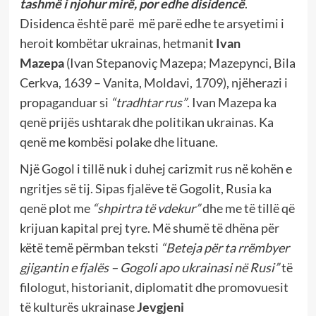
tashmë i njohur mirë, por edhe disidencë
.
Disidenca është parë më parë edhe te arsyetimi i
heroit kombëtar ukrainas, hetmanit
Ivan
Mazepa
(Ivan Stepanoviç Mazepa; Mazepynci, Bila
Cerkva, 1639 – Vanita, Moldavi, 1709), njëherazi i
propaganduar si
“tradhtar rus”
. Ivan Mazepa ka
qenë prijës ushtarak dhe politikan ukrainas. Ka
qenë me kombësi polake dhe lituane.
Një Gogol i tillë nuk i duhej carizmit rus në kohën e
ngritjes së tij. Sipas fjalëve të Gogolit, Rusia ka
qenë plot me
“shpirtra të vdekur”
dhe me të tillë që
krijuan kapital prej tyre. Më shumë të dhëna për
këtë temë përmban teksti
“Beteja për ta rrëmbyer
gjigantin e fjalës – Gogoli apo ukrainasi në Rusi”
të
filologut, historianit, diplomatit dhe promovuesit
të kulturës ukrainase
Jevgjeni