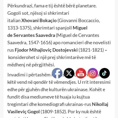
Përkundrazi, fama e tij është bërë planetare.
Gogoli sot, njësoj si shkrimtari
italian
Xhovani
Bokaçio
(Giovanni Boccaccio,
1313-1375), shkrimtari spanjoll
Miguel
de
Servantes Saavedra
(Miguel de Cervantes
Saavedra, 1547-1616) apo romancieri dhe novelisti
rus
Fjodor Mihajloviç
Dostojevski
(1821-1821)
–
konsiderohet
si
një prej shkrimtarëve më të
mëdhenj
në përgjithësi.
Invadimi i përtashëm i Rusisë në Ukrainë e vuri
këtë vend në qendër të vëmendjes. U rrit interesimi
edhe për gjuhën dhe kulturën ukrainase. Kohët e
fundit disa mediumeve të huaja iu kujtua
tregimtari dhe komediografi ukrainas-rus
Nikollaj
Vasileviç Gogol
(1809-1852). Por ky nuk është