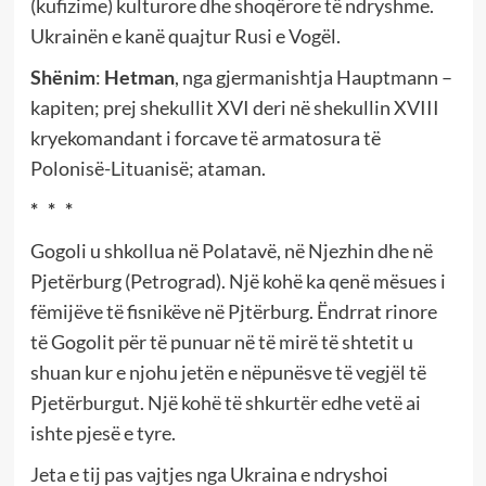
(kufizime) kulturore dhe shoqërore të ndryshme.
Ukrainën e kanë quajtur Rusi e Vogël.
Shënim
:
Hetman
, nga gjermanishtja Hauptmann –
kapiten; prej shekullit XVI deri në shekullin XVIII
kryekomandant i forcave të armatosura të
Polonisë-Lituanisë; ataman.
* * *
Gogoli u shkollua në Polatavë, në Njezhin dhe në
Pjetërburg (Petrograd). Një kohë ka qenë mësues i
fëmijëve të fisnikëve në Pjtërburg. Ëndrrat rinore
të Gogolit për të punuar në të mirë të shtetit u
shuan kur e njohu jetën e nëpunësve të vegjël të
Pjetërburgut. Një kohë të shkurtër edhe vetë ai
ishte pjesë e tyre.
Jeta e tij pas vajtjes nga Ukraina e ndryshoi