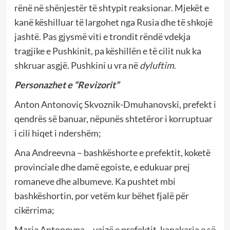
rënë në shënjestër të shtypit reaksionar. Mjekët e
kanë këshilluar të largohet nga Rusia dhe të shkojë
jashtë. Pas gjysmë viti e trondit rëndë vdekja
tragjike e Pushkinit, pa këshillën e të cilit nuk ka
shkruar asgjë. Pushkini u vra në
dyluftim
.
Personazhet e “Revizorit”
Anton Antonoviç Skvoznik-Dmuhanovski, prefekt i
qendrës së banuar, nëpunës shtetëror i korruptuar
i cili hiqet i ndershëm;
Ana Andreevna – bashkëshorte e prefektit, koketë
provinciale dhe damë egoiste, e edukuar prej
romaneve dhe albumeve. Ka pushtet mbi
bashkëshortin, por vetëm kur bëhet fjalë për
cikërrima;
Maria Antonovna – vajzë e prefektit, kanakarja e së