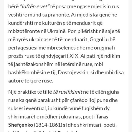
bërë
“luftën e vet”
të posaçme ngase mjedisin rus
vështirë mund ta pranonte. Ai mjedis ka qenë në
kundërshti me kulturën e të menduarit që
mbizotëronte në Ukrainë. Por, pikërisht në saje të
mënyrës ukrainase të të menduarit, Gogoli u bë
përfaqësuesi më mbresëlënës dhe më origjinal i
prozës ruse të qindvjeçarit XIX. Ai pati një ndikim
të jashtëzakonshëm në letërsinë ruse, mbi
bashkëkombësin e tij, Dostojevskin, si dhe mbi disa
autorë të tjerë rusë.
Një praktike të tillë
të
rusifikimit
në të cilën gjuha
ruse ka qenë parakusht për çfarëdo lloj pune dhe
suksesi eventual, iu kundërvunë fuqishëm dy
shkrimtarët e mëdhenj ukrainas, poeti
Taras
Shefçenko
(1814-1861)
si
dhe shkrimtari, poeti,