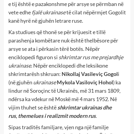
e tij është e pazakonshme për arsye se përmban në
vete edhe
fjalë ukrainase
të cilat nëpërmjet Gogolit
kanë hyrë në gjuhën letrare ruse.
Ka studiues që thonë se për krijuesit e tillë
parashenja kombëtare nuk është thelbësore për
arsye se ata i përkasin tërë botës. Nëpër
enciklopedi figuron si
shkrimtar rus me prejardhje
ukrainase
. Nëpër enciklopedi dhe leksikone
shkrimtarësh shkruan:
Nikollaj Vasileviç Gogol
i
(në gjuhën
ukrainase
Mykola Vasiloviç Hohol
) ka
lindur në Soroçinc të Ukrainës, më 31 mars 1809,
ndërsa ka vdekur në Moskë më 4 mars 1952. Në
vijim thuhet se është
shkrimtar ukrainas dhe
rus
,
themelues i realizmit modern rus
.
Sipas traditës familjare, vjen nga një familje