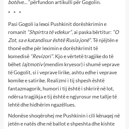
botëve…”
përfundon artikulli për Gogolin
.
* * *
Pasi Gogoli ia lexoi Pushkinit dorëshkrimin e
romanit
“Shpirtra të vdekur”
, ai paska bërtitur:
“O
Zot, sa e katandisur është Rusia jonë”
. Të njëjtën e
thonë edhe për leximin e dorëshkrimit të
komedisë
“Revizori”
. Kjo e vërtetë tragjike do të
bëhet
lajtmotiv
(mendim kryesor) i shumë veprave
të Gogolit, si i veprave lirike, ashtu edhe i veprave
komike e satirike. Realizmi i tij shpesh është
fantazmagorik, humori i tij është i shkrirë në lot,
ndërsa tragjikja e tij është e ngjyrosur me tallje të
lehtë dhe hidhërim ngazëllues.
Ndonëse shoqërohej me Pushkinin i cili kënaqej në
jetën e natës dhe në ballot e shpeshta dhe kishte