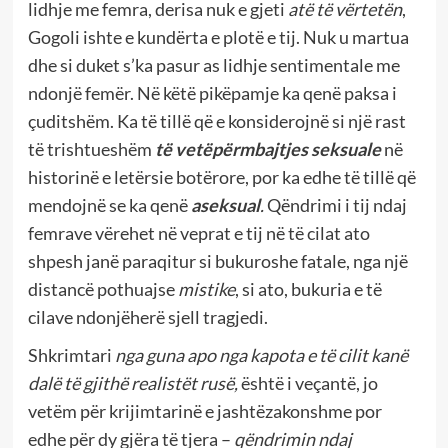
lidhje me femra, derisa nuk e gjeti
atë të vërtetën
,
Gogoli ishte e kundërta e plotë e tij. Nuk u martua
dhe si duket s’ka pasur as lidhje sentimentale me
ndonjë femër. Në këtë pikëpamje ka qenë paksa i
çuditshëm. Ka të tillë që e konsiderojnë si një rast
të trishtueshëm
të
vetëpërmbajtjes seksuale
në
historinë e letërsie botërore, por ka edhe të tillë që
mendojnë se ka qenë
aseksual
.
Qëndrimi i tij ndaj
femrave vërehet në veprat e tij në të cilat ato
shpesh janë paraqitur si bukuroshe fatale, nga një
distancë pothuajse
mistike
, si ato, bukuria e të
cilave ndonjëherë sjell tragjedi.
Shkrimtari
nga guna apo nga kapota e të cilit kanë
dalë të gjithë realistët rusë,
është i veçantë, jo
vetëm për krijimtarinë e jashtëzakonshme por
edhe për dy gjëra të tjera –
qëndrimin ndaj