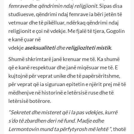
femrave
dhe
qëndrimin ndaj religjionit
. Sipas disa
studiuesve, qëndrimi ndaj femrave ia bëri jetën të
vetmuar dhe të pikëlluar, ndërkaq qëndrimi ndaj
religjionit e çoi në vdekje. Me fjalë të tjera, Gogolin
e kanë çuar në
vdekje
aseksualiteti
dhe
religjioziteti mistik
.
Shumë shkrimtarë janë krenuar me të. Ka shumë
që e kanë respektuar dhe janë miqësuar me të. E
kujtojnë për veprat unike dhe të papërsëritshme,
për veprat që ia siguruan epitetin e njërit prej më të
mëdhenjve në historinë e letërsisë ruse dhe të
letërsisë botërore.
“Sekretet dhe misteret që i la pas vdekjes
,
kurrë
s’do të zbardhen deri në fund. Madje edhe
Lermontovin mund ta përfytyrosh më lehtë ”
, thotë