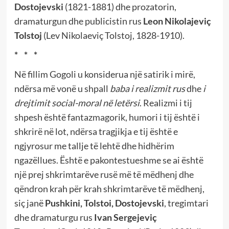
Dostojevski
(1821-1881) dhe prozatorin,
dramaturgun dhe publicistin rus
Leon Nikolajeviç
Tolstoj
(Lev Nikolaeviç Tolstoj, 1828-1910).
* * *
Në fillim
Gogoli
u konsiderua një satirik i mirë,
ndërsa më vonë u shpall
baba i realizmit rus
dhe
i
drejtimit social-moral në letërsi
. Realizmi i tij
shpesh është fantazmagorik, humori i tij është i
shkrirë në lot, ndërsa tragjikja e tij është e
ngjyrosur me tallje të lehtë dhe hidhërim
ngazëllues. Është e pakontestueshme se ai është
një prej shkrimtarëve rusë më të mëdhenj dhe
qëndron krah për krah shkrimtarëve të mëdhenj,
siç janë
Pushkini, Tolstoi, Dostojevski
,
tregimtari
dhe dramaturgu rus
Ivan Sergejeviç