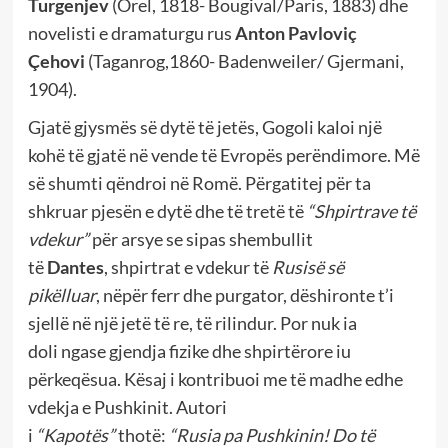
Turgenjev
(Orel, 1818- Bougival/Paris, 1883)
dhe
novelisti e dramaturgu rus
Anton Pavloviç
Çehovi
(Taganrog,1860- Badenweiler/ Gjermani,
1904).
Gjatë gjysmës së dytë të jetës, Gogoli kaloi një
kohë të gjatë në vende të Evropës perëndimore. Më
së shumti qëndroi në Romë. Përgatitej për ta
shkruar pjesën e dytë dhe të tretë të
“Shpirtrave të
vdekur”
për arsye se sipas shembullit
të
Dantes
,
shpirtrat e vdekur të
Rusisë së
pikëlluar
,
nëpër ferr dhe
purgator, dëshironte t’i
sjellë në një jetë të re, të rilindur.
Por nuk ia
doli
ngase gjendja fizike dhe shpirtërore iu
përkeqësua. Kësaj i kontribuoi me të madhe edhe
vdekja e Pushkinit. Autori
i
“Kapotës”
thotë:
“Rusia pa Pushkinin! Do të