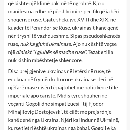
që kishte një klimë pak më të ngrohtë. Kjo u
manifestua edhe në përshkrimin specifik që ia bëri
shoqërisë ruse. Gjatë shekujve XVIII dhe XIX, në
kuadër të Perandorisë Ruse, ukrainasit kanë qenë
nën trysni të vazhdueshme. Sipas pseudoshkencës
ruse,
nuk ka gjuhë ukrainase
. Ajo nuk është veçse
një
dialekt
“i gjuhës së madhe ruse”.
Tezat e tilla
nuk kishin mbështetje shkencore.
Disa prej gjenive ukrainas në letërsinë ruse, të
edukuar në frymën kulturore ukrainase, deri në
njëfarë mase nisën të pajtohet me politikën e tillë
imperiale apo cariste. Midis tyre shquhen në
veçanti Gogoli dhe simpatizuesi i tij Fjodor
Mihajlloviç Dostojevski, të cilët me prejardhje
kanë qenë nga Ukraina. Njëri ka lindur në Ukrainë,
kurse tjetri është ukrainas nga babai. Gogoli e ka