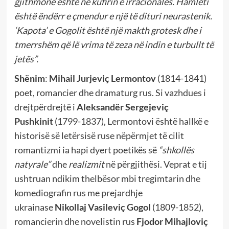
gjithmonë është në kufirin e irracionales. Hamleti
është ëndërr e çmendur e një të dituri neurastenik.
‘Kapota’ e Gogolit është një makth grotesk dhe i
tmerrshëm që lë vrima të zeza në indin e turbullt të
jetës”.
Shënim
:
Mihail Jurjeviç Lermontov
(1814-1841)
poet, romancier dhe dramaturg rus. Si vazhdues i
drejtpërdrejtë i
Aleksandër Sergejeviç
Pushkinit
(1799-1837), Lermontovi është hallkë e
historisë së letërsisë ruse nëpërmjet të cilit
romantizmi ia hapi dyert poetikës së
“shkollës
natyrale”
dhe
realizmit
në përgjithësi. Veprat e tij
ushtruan ndikim thelbësor mbi tregimtarin dhe
komediografin rus me prejardhje
ukrainase
Nikollaj Vasileviç Gogol
(1809-1852),
romancierin dhe novelistin rus
Fjodor Mihajloviç