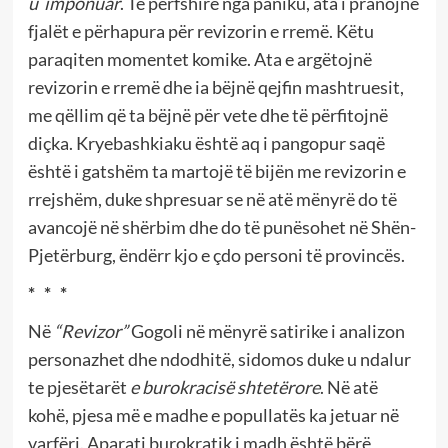
u
imponuar
. Të përfshirë nga paniku, ata i pranojnë
fjalët e përhapura për revizorin e rremë. Këtu
paraqiten momentet komike. Ata e argëtojnë
revizorin e rremë dhe ia bëjnë qejfin mashtruesit,
me qëllim që ta bëjnë për vete dhe të përfitojnë
diçka. Kryebashkiaku është aq i pangopur saqë
është i gatshëm ta martojë të bijën me revizorin e
rrejshëm, duke shpresuar se në atë mënyrë do të
avancojë në shërbim dhe do të punësohet në Shën-
Pjetërburg, ëndërr kjo e çdo personi të provincës.
* * *
Në
“Revizor”
Gogoli në mënyrë satirike i analizon
personazhet dhe ndodhitë, sidomos duke u ndalur
te pjesëtarët
e burokracisë shtetërore
. Në atë
kohë, pjesa më e madhe e popullatës ka jetuar në
varfëri. Aparati burokratik i madh është bërë