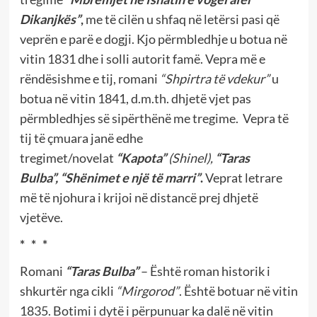
Dikanjkës”
,
me të cilën u shfaq në letërsi pasi që
veprën e parë e dogji. Kjo përmbledhje u botua në
vitin 1831 dhe i solli autorit famë. Vepra më e
rëndësishme e tij, romani
“Shpirtra të vdekur”
u
botua në vitin 1841, d.m.th. dhjetë vjet pas
përmbledhjes së sipërthënë me tregime. Vepra të
tij të çmuara janë edhe
tregimet/novelat
“Kapota”
(Shinel),
“Taras
Bulba”,
“Shënimet e një të marri”
.
Veprat letrare
më të njohura i krijoi në distancë prej dhjetë
vjetëve.
* * *
Romani
“Taras Bulba”
– Është roman historik i
shkurtër nga cikli
“Mirgorod”
. Është botuar në vitin
1835. Botimi i dytë i përpunuar ka dalë në vitin