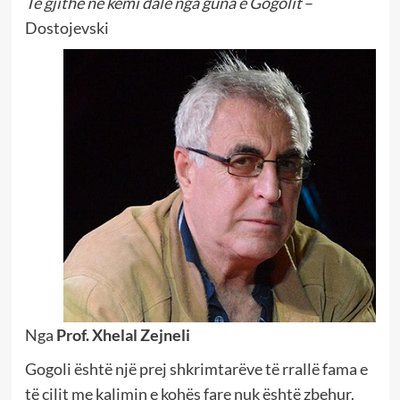
Të gjithë ne kemi dalë nga guna e Gogolit
–
Dostojevski
Nga
Prof. Xhelal Zejneli
Gogoli është një prej shkrimtarëve të rrallë fama e
të cilit me kalimin e kohës fare nuk është zbehur.