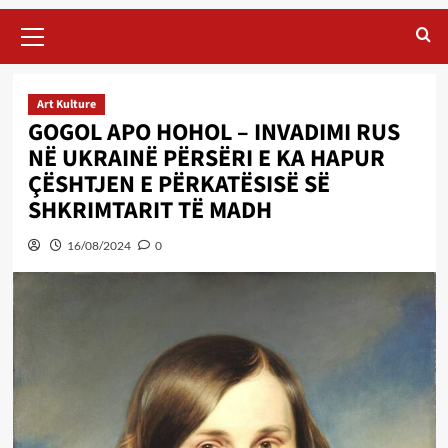
Primary
Menu
Art Kulture
GOGOL APO HOHOL – INVADIMI RUS
NË UKRAINË PËRSËRI E KA HAPUR
ÇËSHTJEN E PËRKATËSISË SË
SHKRIMTARIT TË MADH
16/08/2024
0