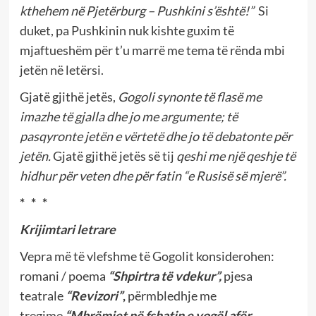
kthehem në Pjetërburg – Pushkini s’është!”
Si
duket, pa Pushkinin nuk kishte guxim të
mjaftueshëm për t’u marrë me tema të rënda mbi
jetën në letërsi.
Gjatë gjithë jetës,
Gogoli synonte të flasë me
imazhe të gjalla dhe jo me argumente; të
pasqyronte jetën e vërtetë dhe jo të debatonte për
jetën.
Gjatë gjithë jetës së tij
qeshi me një qeshje të
hidhur për veten dhe për fatin “e Rusisë së mjerë”.
* * *
Krijimtari letrare
Vepra më të vlefshme të Gogolit konsiderohen:
romani / poema
“Shpirtra të vdekur”,
pjesa
teatrale
“Revizori”
,
përmbledhje me
tregime
“Mbrëmjet në fshatin e vogël afër