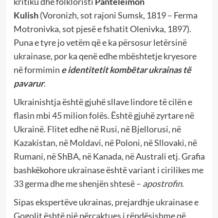
kritiku dhe folkloristi
Panteleimon
Kulish
(Voronizh, sot rajoni Sumsk, 1819 – Ferma
Motronivka, sot pjesë e fshatit Olenivka, 1897).
Puna e tyre jo vetëm që e ka përsosur letërsinë
ukrainase, por ka qenë edhe mbështetje kryesore
në formimin
e identitetit kombëtar ukrainas të
pavarur
.
Ukrainishtja është gjuhë sllave lindore të cilën e
flasin mbi 45 milion folës. Është gjuhë zyrtare në
Ukrainë. Flitet edhe në Rusi, në Bjellorusi, në
Kazakistan, në Moldavi, në Poloni, në Sllovaki, në
Rumani, në ShBA, në Kanada, në Australi etj. Grafia
bashkëkohore ukrainase është variant i cirilikes me
33 germa dhe me shenjën shtesë –
apostrofin
.
Sipas ekspertëve ukrainas, prejardhje ukrainase e
Gogolit është një përcaktues
i rëndësishme që