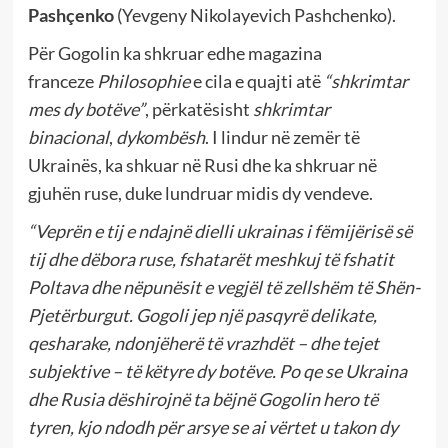
Pashçenko
(Yevgeny Nikolayevich Pashchenko).
Për Gogolin ka shkruar edhe magazina
franceze
Philosophie
e cila e quajti atë
“shkrimtar
mes dy botëve”
, përkatësisht
shkrimtar
binacional
,
dykombësh
. I lindur në zemër të
Ukrainës, ka shkuar në Rusi dhe ka shkruar në
gjuhën ruse, duke lundruar midis dy vendeve.
“Veprën e tij e ndajnë dielli ukrainas i fëmijërisë së
tij dhe dëbora ruse, fshatarët meshkuj të fshatit
Poltava dhe nëpunësit e vegjël të zellshëm të Shën-
Pjetërburgut. Gogoli jep një pasqyrë delikate,
qesharake, ndonjëherë të vrazhdët – dhe tejet
subjektive – të këtyre dy botëve. Po qe se Ukraina
dhe Rusia dëshirojnë ta bëjnë Gogolin hero të
tyren, kjo ndodh për arsye se ai vërtet u takon dy