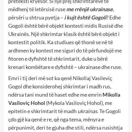
preteksti kryesor. Si një prej shkrimtarëve të
mëdhenj të letërsisë ruse
me rrënjë ukrainase
,
përsëri u shtrua pyetja –
i kujt është Gogoli
? Edhe
Gogoli është bërë objekt kontesti midis Rusisë dhe
Ukrainës. Një shkrimtar klasik është bërë objekt i
kontestit politik. Ka studiues që thonë se në të
ardhmen ky kontest me siguri do të përfundojë me
fitoren e dyfishtë të shkrimtarit, duke u bërë
krenari kombëtare e dyfishtë – ukrainase dhe ruse.
Emri i tij deri më sot ka qenë Nikollaj Vasileviç
Gogol dhe konsiderohej shkrimtar i madh rus,
ndërsa tani mund të haset edhe me emrin
Mikolla
Vasiloviç Hohol
(Mykola Vasiloviç Hohol), me
epitetin e shkrimtarit të madh
ukrainas
. Te Gogoli
çdo gjë ka qenë e re, që nga tema, mënyra e
përpunimit, deri te gjuha dhe stili, ndërsa rusishtja