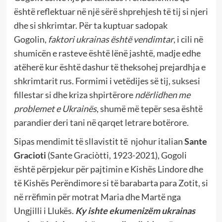
është reflektuar në një sërë shprehjesh të tij si njeri
dhe si shkrimtar. Për ta kuptuar sadopak
Gogolin,
faktori ukrainas është vendimtar
, i cili në
shumicën e rasteve është lënë jashtë, madje edhe
atëherë kur është dashur të theksohej prejardhja e
shkrimtarit rus. Formimi i vetëdijes së tij, suksesi
fillestar si dhe kriza shpirtërore
ndërlidhen me
problemet e Ukrainës
, shumë më tepër sesa është
parandier deri tani në qarqet letrare botërore.
Sipas mendimit të sllavistit të njohur italian
Sante
Gracioti
(Sante Graciòtti, 1923-2021), Gogoli
është përpjekur për pajtimin e Kishës Lindore dhe
të Kishës Perëndimore si të barabarta para Zotit, si
në rrëfimin për motrat Maria dhe Martë nga
Ungjilli i Llukës.
Ky ishte
ekumenizëm ukrainas