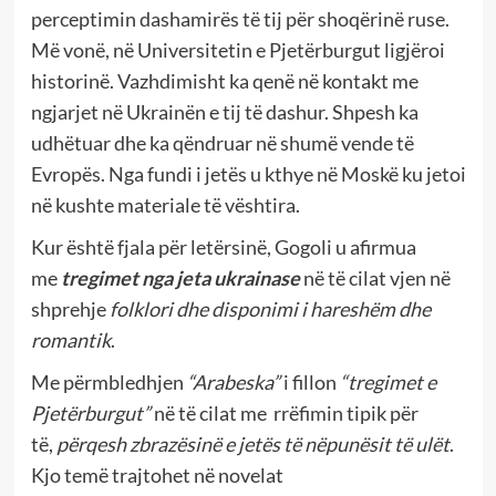
perceptimin dashamirës të tij për shoqërinë ruse.
Më vonë, në Universitetin e Pjetërburgut ligjëroi
historinë. Vazhdimisht ka qenë në kontakt me
ngjarjet në Ukrainën e tij të dashur. Shpesh ka
udhëtuar dhe ka qëndruar në shumë vende të
Evropës. Nga fundi i jetës u kthye në Moskë ku jetoi
në kushte materiale të vështira.
Kur është fjala për letërsinë, Gogoli u afirmua
me
tregimet nga jeta ukrainase
në të cilat vjen në
shprehje
folklori
dhe
disponimi i hareshëm dhe
romantik
.
Me përmbledhjen
“Arabeska”
i fillon
“tregimet e
Pjetërburgut”
në të cilat me rrëfimin tipik për
të,
përqesh zbrazësinë e jetës të nëpunësit të ulët
.
Kjo temë trajtohet në novelat