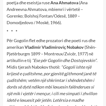
poetja dhe eseistja ruse
Ana Ahmatova
(Ana
Andreevna Ahmatova, mbiemri i vërtetë –
Gorenko; Bolshoj Fontan/Odesë, 1889 –
Domodjedovo / Moskë, 1966).
* * *
Për Gogolin flet edhe prozatori dhe poeti rus dhe
amerikan
Vladimir Vladimiroviç Nobakov
(Shën-
Pjetërburgm 1899 – Montreux/Zvicër, 1977) në
artikullin e tij
“Ese për Gogolin dhe Dostojevskin”
.
Midis tjerash Nabokov thotë:
“Gogoli ishte një
krijesë e çuditshme, por gjenitë gjithmonë janë të
çuditshëm; vetëm një shkrimtar i shëndetshëm i
dorës së dytë ndikon mbi lexuesin falënderues si
një mik i vjetër i mençur, i cili me simpati i zhvillon
idetë e lexuesit për jetën. Letërsia e madhe