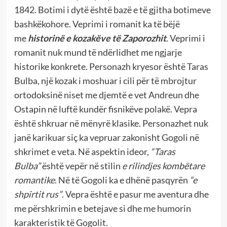
1842. Botimi i dytë është bazë e të gjitha botimeve
bashkëkohore. Veprimi i romanit ka të bëjë
me
historinë e kozakëve të Zaporozhit
. Veprimi i
romanit nuk mund të ndërlidhet me ngjarje
historike konkrete. Personazh kryesor është Taras
Bulba, një kozak i moshuar i cili për të mbrojtur
ortodoksinë niset me djemtë e vet Andreun dhe
Ostapin në luftë kundër fisnikëve polakë. Vepra
është shkruar në mënyrë klasike. Personazhet nuk
janë karikuar siç ka vepruar zakonisht Gogoli në
shkrimet e veta. Në aspektin ideor,
“Taras
Bulba”
është vepër në stilin
e
rilindjes kombëtare
romantike
. Në të Gogoli ka e dhënë pasqyrën
“e
shpirtit rus”
. Vepra është e pasur me aventura dhe
me përshkrimin e betejave si dhe me humorin
karakteristik të Gogolit.