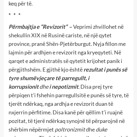
keq për të.
* * *
Përmbajtja e “Revizorit”
–
Veprimi zhvillohet në
shekullin XIX në Rusinë cariste, në një qytet
province, pranë Shën-Pjetërburgut. Nyja fillon me
lajmin për ardhjen e revizorit nga kryeqyteti. Në
qarqet e administratës së qytetit krijohet panik i
përgjithshëm. E gjithë kjo është
rezultat i punës së
tyre shumëvjeçare të parregullt, i
korrupsionit
dhe
i nepotizmit
.
Disa prej tyre
përpiqen t’i fshehin parregullsitë e punës së tyre, të
tjerët ndërkaq, nga ardhja e revizorit duan të
nxjerrin përfitime. Disa kanë për qëllim t’i ruajnë
pozitat, të tjerë ndërkaq synojnë të përparojnë në
shërbim nëpërmjet
poltronizmit
dhe
duke