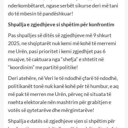
nderkombëtaret, ngase serbët sikurse deri më tani
do të mbesin të pandëshkuar!
Shpallja e zgjedhjeve si shpëtim për konfrontim
Pas shpalljes së ditës së zgjedhjeve më 9 shkurt
2025, ne shqiptarët nuk kemi më kohë të merremi
me Urën, pasi prioritet i kemi zgjedhjet pas 6
muajve, të caktuara nga “shefja” e shtetit në
“koordinim” me partitë politike!
Deri atehëre, në Veri le të ndodhë çfarë të ndodhë,
politikanët tonë nuk kanë kohë për të humbur, e aq
më pak të merren me Urën, përveç në situata të
nxehta elektorale nën mashtrim për grabitjen e
votës së qytetarëve dhe mërgimtarëve!
Shpallja e datës së zgjedhjeve vjen si shpëtim për