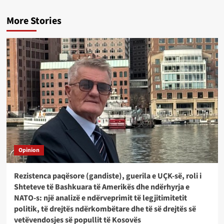
More Stories
Opinion
Rezistenca paqësore (gandiste), guerila e UÇK-së, roli i
Shteteve të Bashkuara të Amerikës dhe ndërhyrja e
NATO-s: një analizë e ndërveprimit të legjitimitetit
politik, të drejtës ndërkombëtare dhe të së drejtës së
vetëvendosjes së popullit të Kosovës