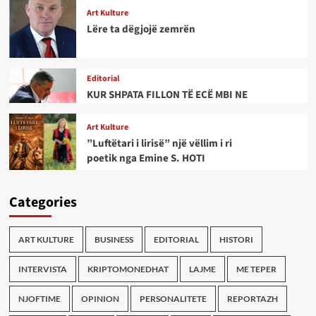
Art Kulture
Lëre ta dëgjojë zemrën
Editorial
KUR SHPATA FILLON TË ECË MBI NE
Art Kulture
”Luftëtari i lirisë” një vëllim i ri
poetik nga Emine S. HOTI
Categories
ART KULTURE
BUSINESS
EDITORIAL
HISTORI
INTERVISTA
KRIPTOMONEDHAT
LAJME
ME TEPER
NJOFTIME
OPINION
PERSONALITETE
REPORTAZH