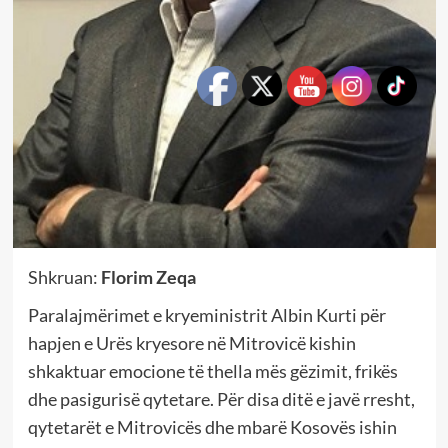
Shkruan:
Florim Zeqa
Paralajmërimet e kryeministrit Albin Kurti për
hapjen e Urës kryesore në Mitrovicë kishin
shkaktuar emocione të thella mës gëzimit, frikës
dhe pasigurisë qytetare. Për disa ditë e javë rresht,
qytetarët e Mitrovicës dhe mbarë Kosovës ishin