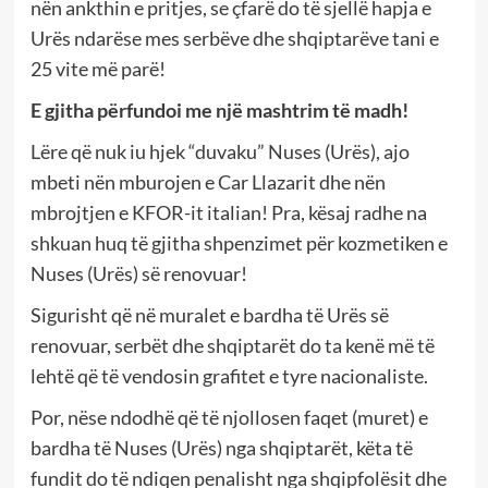
nën ankthin e pritjes, se çfarë do të sjellë hapja e
Urës ndarëse mes serbëve dhe shqiptarëve tani e
25 vite më parë!
E gjitha përfundoi me një mashtrim të madh!
Lëre që nuk iu hjek “duvaku” Nuses (Urës), ajo
mbeti nën mburojen e Car Llazarit dhe nën
mbrojtjen e KFOR-it italian! Pra, kësaj radhe na
shkuan huq të gjitha shpenzimet për kozmetiken e
Nuses (Urës) së renovuar!
Sigurisht që në muralet e bardha të Urës së
renovuar, serbët dhe shqiptarët do ta kenë më të
lehtë që të vendosin grafitet e tyre nacionaliste.
Por, nëse ndodhë që të njollosen faqet (muret) e
bardha të Nuses (Urës) nga shqiptarët, këta të
fundit do të ndiqen penalisht nga shqipfolësit dhe