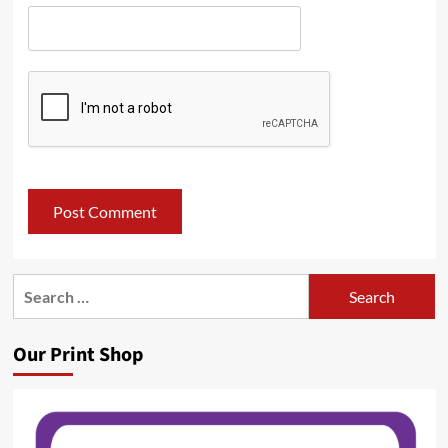
Search
for:
Our Print Shop