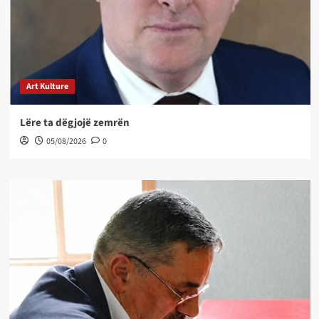
Art Kulture
Lëre ta dëgjojë zemrën
05/08/2026
0