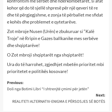
konfrontim me serbët dhe ndërkombëtarët, si afat
kohor që do të sjellë shpresë për një qeveri të re
dhe të përgjegjshme, e zonja të përballet me sfidat
e kohës dhe problemet e qytetarëve.
Zot mbroje Nusen (Urën) e zbukuruar si “Kalë
Troje” në Rripin e Gazes ballkanike mes serbëve
dhe shqiptarëve!
O Zot mbroji shqiptarët nga shqiptarët!
Ura do të harrohet, zgjedhjet mbetën prioritet mbi
prioritetet e politikës kosovare!
Post
Previous:
Doli nga Botimi Libri “I shtrenjtë çmimi për jetën”
navigation
Next:
REALITETI ALTERNATIV-ENIGMA E PËRSOSJES SË BOTËS