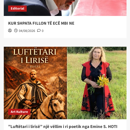
Editorial
KUR SHPATA FILLON TË ECË MBI NE
04/08/2026
0
Art Kulture
”Luftëtari i lirisë” një vëllim i ri poetik nga Emine S. HOTI