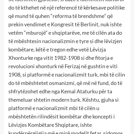
do të kthehet në një referencë të kërkesave politike
që mund të quhen “reforma të brendshme” që
prekin vendimet e Kongresit të Berlinit, nuk ishte
vetëm “mburojë” e shqiptarëve, me të cilën ata do
të mbështesin nacionalizmin e tyre si dhe lëvizjen
kombëtare, këtë e tregon edhe vetë Lëvizja
Xhonturke nga vitit 1982-1908 si dhe fitorja e
revolucioni xhonturk në Ferizaj në gushtin e viti
1908, si platformë e nacionalizmit turk, mbi të cilin
do të mbështetet osmanizmi, që më në fund, do të
shfrytëzohet edhe nga Kemal Ataturku për ta
themeluar shtetin modern turk. Kështu, gjuha si
platformë e nacionalizmit mbi të cilën u
mbështetën rilindësit kombëtar dhe koncepti i
Lëvizjes Kombëtare Shqiptare, ishte
kundërpërgjigjja më e mirë modelit fetar, sidomos