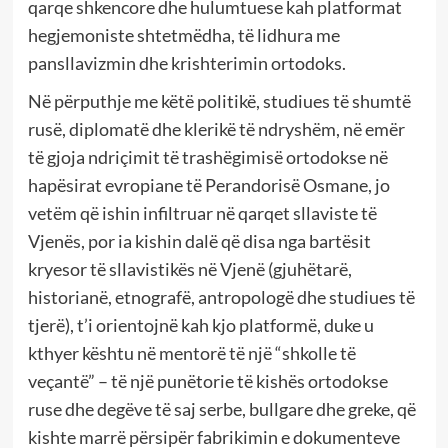
qarqe shkencore dhe hulumtuese kah platformat
hegjemoniste shtetmëdha, të lidhura me
pansllavizmin dhe krishterimin ortodoks.
Në përputhje me këtë politikë, studiues të shumtë
rusë, diplomatë dhe klerikë të ndryshëm, në emër
të gjoja ndriçimit të trashëgimisë ortodokse në
hapësirat evropiane të Perandorisë Osmane, jo
vetëm që ishin infiltruar në qarqet sllaviste të
Vjenës, por ia kishin dalë që disa nga bartësit
kryesor të sllavistikës në Vjenë (gjuhëtarë,
historianë, etnografë, antropologë dhe studiues të
tjerë), t’i orientojnë kah kjo platformë, duke u
kthyer kështu në mentorë të një “shkolle të
veçantë” – të një punëtorie të kishës ortodokse
ruse dhe degëve të saj serbe, bullgare dhe greke, që
kishte marrë përsipër fabrikimin e dokumenteve