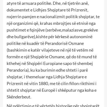
atyre të arnuara politike. Dhe, në tjetrën anë,
dokumentet e Lidhjes Shqiptare të Prizrenit,
nxjerrin pamjen e nacionalizmit politik shqiptar, te
një organizimi që, krahas mbrojtjes së etnisë nga
pushtimet e fqinjëve (serbëve,malaziasve,grekëve
dhe bullgarëve),kishte për kërkesë autonominë
politike në kuadër të Perandorisë Osmane
(bashkimin e katër vilajeteve në një të vetëm në
formën e një Shqipërie Osmane, që do të mund të
kthehej në Shqipëri Europiane sapo të shembej
Perandoria), ku ka burimin edhe shteti i parë
shqiptar, i themeluar nga Lidhja Shqiptare e
Prizrenit në vitin 1880, me të cilin fillon rikthimi i
shtetit shqiptar në Europë i shkëputur nga koha e
Skënderbeut.
Në ndërtimin e të vërtetës historike për shqiptarët