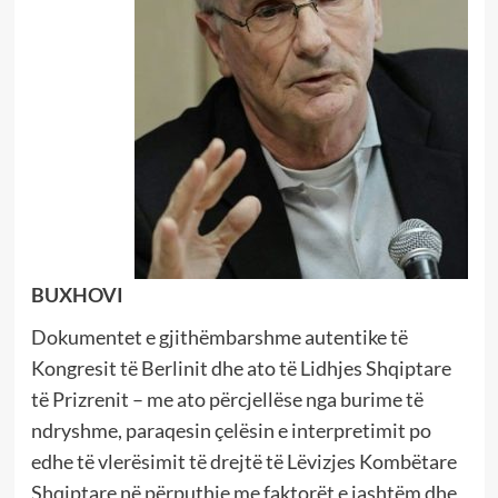
BUXHOVI
Dokumentet e gjithëmbarshme autentike të
Kongresit të Berlinit dhe ato të Lidhjes Shqiptare
të Prizrenit – me ato përcjellëse nga burime të
ndryshme, paraqesin çelësin e interpretimit po
edhe të vlerësimit të drejtë të Lëvizjes Kombëtare
Shqiptare në përputhje me faktorët e jashtëm dhe