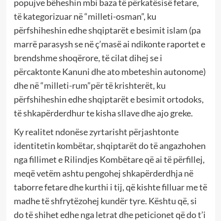
popujve bëheshin mbi baza të përkatësisë fetare,
të kategorizuar në “milleti-osman”, ku
përfshiheshin edhe shqiptarët e besimit islam (pa
marrë parasysh se në ç’masë ai ndikonte raportet e
brendshme shoqërore, të cilat dihej se i
përcaktonte Kanuni dhe ato mbeteshin autonome)
dhe në “milleti-rum”për të krishterët, ku
përfshiheshin edhe shqiptarët e besimit ortodoks,
të shkapërderdhur te kisha sllave dhe ajo greke.
Ky realitet ndonëse zyrtarisht përjashtonte
identitetin kombëtar, shqiptarët do të angazhohen
nga fillimet e Rilindjes Kombëtare që ai të përfillej,
meqë vetëm ashtu pengohej shkapërderdhja në
taborre fetare dhe kurthi i tij, që kishte filluar me të
madhe të shfrytëzohej kundër tyre. Kështu që, si
do të shihet edhe nga letrat dhe peticionet që do t’i