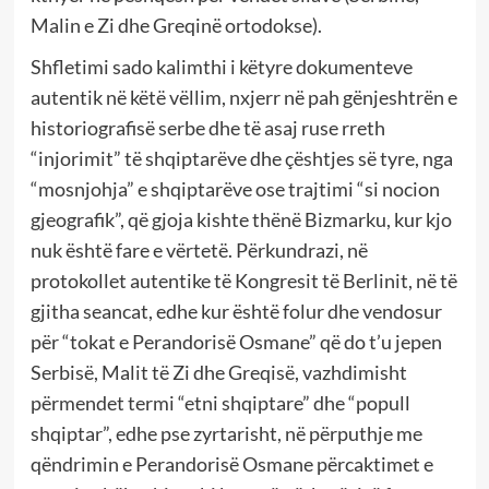
Malin e Zi dhe Greqinë ortodokse).
Shfletimi sado kalimthi i këtyre dokumenteve
autentik në këtë vëllim, nxjerr në pah gënjeshtrën e
historiografisë serbe dhe të asaj ruse rreth
“injorimit” të shqiptarëve dhe çështjes së tyre, nga
“mosnjohja” e shqiptarëve ose trajtimi “si nocion
gjeografik”, që gjoja kishte thënë Bizmarku, kur kjo
nuk është fare e vërtetë. Përkundrazi, në
protokollet autentike të Kongresit të Berlinit, në të
gjitha seancat, edhe kur është folur dhe vendosur
për “tokat e Perandorisë Osmane” që do t’u jepen
Serbisë, Malit të Zi dhe Greqisë, vazhdimisht
përmendet termi “etni shqiptare” dhe “popull
shqiptar”, edhe pse zyrtarisht, në përputhje me
qëndrimin e Perandorisë Osmane përcaktimet e