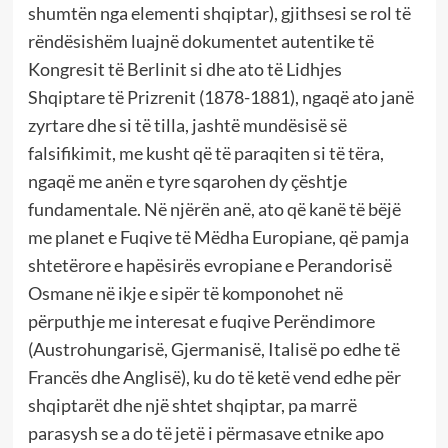
shumtën nga elementi shqiptar), gjithsesi se rol të
rëndësishëm luajnë dokumentet autentike të
Kongresit të Berlinit si dhe ato të Lidhjes
Shqiptare të Prizrenit (1878-1881), ngaqë ato janë
zyrtare dhe si të tilla, jashtë mundësisë së
falsifikimit, me kusht që të paraqiten si të tëra,
ngaqë me anën e tyre sqarohen dy çështje
fundamentale. Në njërën anë, ato që kanë të bëjë
me planet e Fuqive të Mëdha Europiane, që pamja
shtetërore e hapësirës evropiane e Perandorisë
Osmane në ikje e sipër të komponohet në
përputhje me interesat e fuqive Perëndimore
(Austrohungarisë, Gjermanisë, Italisë po edhe të
Francës dhe Anglisë), ku do të ketë vend edhe për
shqiptarët dhe një shtet shqiptar, pa marrë
parasysh se a do të jetë i përmasave etnike apo