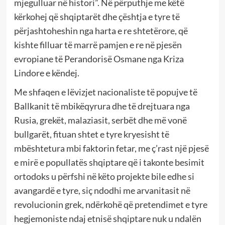
mjegulluar në histori”. Në përputhje me këtë
kërkohej që shqiptarët dhe çështja e tyre të
përjashtoheshin nga harta e re shtetërore, që
kishte filluar të marrë pamjen e re në pjesën
evropiane të Perandorisë Osmane nga Kriza
Lindore e këndej.
Me shfaqen e lëvizjet nacionaliste të popujve të
Ballkanit të mbikëqyrura dhe të drejtuara nga
Rusia, grekët, malaziasit, serbët dhe më vonë
bullgarët, fituan shtet e tyre kryesisht të
mbështetura mbi faktorin fetar, me ç’rast një pjesë
e mirë e popullatës shqiptare që i takonte besimit
ortodoks u përfshi në këto projekte bile edhe si
avangardë e tyre, siç ndodhi me arvanitasit në
revolucionin grek, ndërkohë që pretendimet e tyre
hegjemoniste ndaj etnisë shqiptare nuk u ndalën