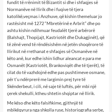
fundit të rrënimit të Bizantit si dhe i shfaqjes së
Normanëve në Ilirik dhe i fuqive të tjera
katolikë,veçmas i Anzhuve, që kishin themeluar jo
rastësisht më 1272 “Mbretërinë e Arbrit” dhe po
ashtu kishin ndihmuar feudalët tjerë arbërorë
(Balshajt, Thopijajt, Kastriotët dhe Dukagjinët), që
të zënë vend të rëndësishëm në jetën shoqërore të
Ilirikut në rrethanat e shfaqjes së Osmanëve në
këto anë, kur edhe ishin lidhur aleancat e para me
Osmanët (Kastriotët, Brankoviqët dhe të tjerët), të
cilat do të vazhdojnë edhe pas pushtimeve osmane,
për t’u ndërprerë me largimin prej tyre të
Skënderbeut, i cili, në saje të luftës, për mbi një
çerek shekulli, ktheu shtetin shqiptar në Ilirik.
Me këso dhe këto falsifikime, gjithnjë të
mbikëqyrura nga shkolla ruse, historiografia serbe,