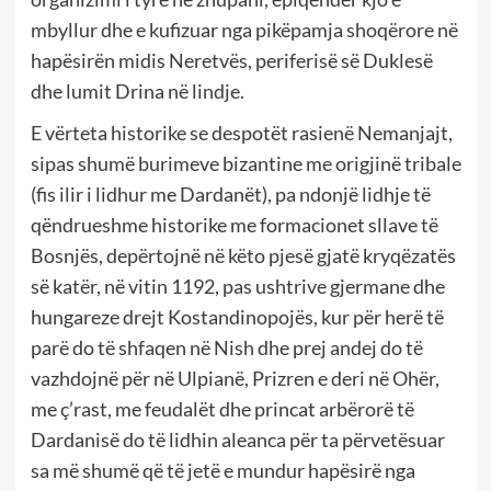
mbyllur dhe e kufizuar nga pikëpamja shoqërore në
hapësirën midis Neretvës, periferisë së Duklesë
dhe lumit Drina në lindje.
E vërteta historike se despotët rasienë Nemanjajt,
sipas shumë burimeve bizantine me origjinë tribale
(fis ilir i lidhur me Dardanët), pa ndonjë lidhje të
qëndrueshme historike me formacionet sllave të
Bosnjës, depërtojnë në këto pjesë gjatë kryqëzatës
së katër, në vitin 1192, pas ushtrive gjermane dhe
hungareze drejt Kostandinopojës, kur për herë të
parë do të shfaqen në Nish dhe prej andej do të
vazhdojnë për në Ulpianë, Prizren e deri në Ohër,
me ç’rast, me feudalët dhe princat arbërorë të
Dardanisë do të lidhin aleanca për ta përvetësuar
sa më shumë që të jetë e mundur hapësirë nga