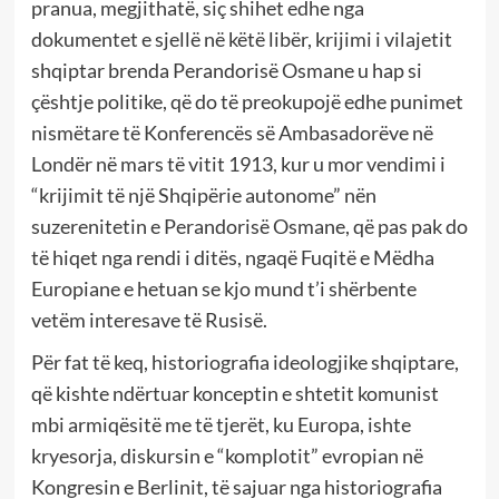
pranua, megjithatë, siç shihet edhe nga
dokumentet e sjellë në këtë libër, krijimi i vilajetit
shqiptar brenda Perandorisë Osmane u hap si
çështje politike, që do të preokupojë edhe punimet
nismëtare të Konferencës së Ambasadorëve në
Londër në mars të vitit 1913, kur u mor vendimi i
“krijimit të një Shqipërie autonome” nën
suzerenitetin e Perandorisë Osmane, që pas pak do
të hiqet nga rendi i ditës, ngaqë Fuqitë e Mëdha
Europiane e hetuan se kjo mund t’i shërbente
vetëm interesave të Rusisë.
Për fat të keq, historiografia ideologjike shqiptare,
që kishte ndërtuar konceptin e shtetit komunist
mbi armiqësitë me të tjerët, ku Europa, ishte
kryesorja, diskursin e “komplotit” evropian në
Kongresin e Berlinit, të sajuar nga historiografia