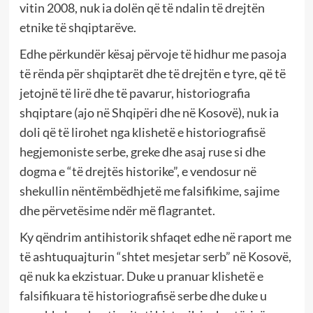
vitin 2008, nuk ia dolën që të ndalin të drejtën
etnike të shqiptarëve.
Edhe përkundër kësaj përvoje të hidhur me pasoja
të rënda për shqiptarët dhe të drejtën e tyre, që të
jetojnë të lirë dhe të pavarur, historiografia
shqiptare (ajo në Shqipëri dhe në Kosovë), nuk ia
doli që të lirohet nga klishetë e historiografisë
hegjemoniste serbe, greke dhe asaj ruse si dhe
dogma e “të drejtës historike”, e vendosur në
shekullin nëntëmbëdhjetë me falsifikime, sajime
dhe përvetësime ndër më flagrantet.
Ky qëndrim antihistorik shfaqet edhe në raport me
të ashtuquajturin “shtet mesjetar serb” në Kosovë,
që nuk ka ekzistuar. Duke u pranuar klishetë e
falsifikuara të historiografisë serbe dhe duke u