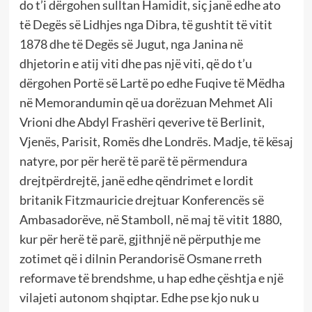
do t’i dërgohen sulltan Hamidit, siç janë edhe ato
të Degës së Lidhjes nga Dibra, të gushtit të vitit
1878 dhe të Degës së Jugut, nga Janina në
dhjetorin e atij viti dhe pas një viti, që do t’u
dërgohen Portë së Lartë po edhe Fuqive të Mëdha
në Memorandumin që ua dorëzuan Mehmet Ali
Vrioni dhe Abdyl Frashëri qeverive të Berlinit,
Vjenës, Parisit, Romës dhe Londrës. Madje, të kësaj
natyre, por për herë të parë të përmendura
drejtpërdrejtë, janë edhe qëndrimet e lordit
britanik Fitzmauricie drejtuar Konferencës së
Ambasadorëve, në Stamboll, në maj të vitit 1880,
kur për herë të parë, gjithnjë në përputhje me
zotimet që i dilnin Perandorisë Osmane rreth
reformave të brendshme, u hap edhe çështja e një
vilajeti autonom shqiptar. Edhe pse kjo nuk u