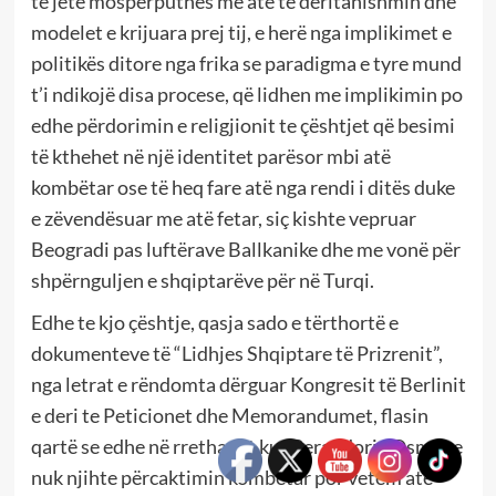
të jetë mospërputhës me atë të deritanishmin dhe
modelet e krijuara prej tij, e herë nga implikimet e
politikës ditore nga frika se paradigma e tyre mund
t’i ndikojë disa procese, që lidhen me implikimin po
edhe përdorimin e religjionit te çështjet që besimi
të kthehet në një identitet parësor mbi atë
kombëtar ose të heq fare atë nga rendi i ditës duke
e zëvendësuar me atë fetar, siç kishte vepruar
Beogradi pas luftërave Ballkanike dhe me vonë për
shpërnguljen e shqiptarëve për në Turqi.
Edhe te kjo çështje, qasja sado e tërthortë e
dokumenteve të “Lidhjes Shqiptare të Prizrenit”,
nga letrat e rëndomta dërguar Kongresit të Berlinit
e deri te Peticionet dhe Memorandumet, flasin
qartë se edhe në rrethanat kur Perandoria Osmane
nuk njihte përcaktimin kombëtar por vetëm atë