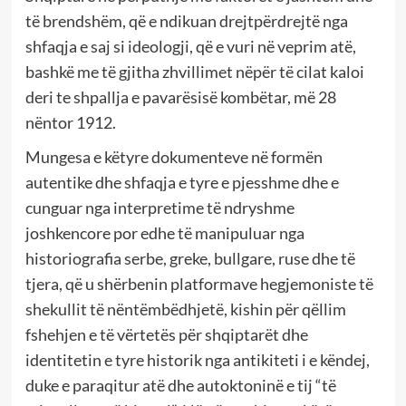
të brendshëm, që e ndikuan drejtpërdrejtë nga
shfaqja e saj si ideologji, që e vuri në veprim atë,
bashkë me të gjitha zhvillimet nëpër të cilat kaloi
deri te shpallja e pavarësisë kombëtar, më 28
nëntor 1912.
Mungesa e këtyre dokumenteve në formën
autentike dhe shfaqja e tyre e pjesshme dhe e
cunguar nga interpretime të ndryshme
joshkencore por edhe të manipuluar nga
historiografia serbe, greke, bullgare, ruse dhe të
tjera, që u shërbenin platformave hegjemoniste të
shekullit të nëntëmbëdhjetë, kishin për qëllim
fshehjen e të vërtetës për shqiptarët dhe
identitetin e tyre historik nga antikiteti i e këndej,
duke e paraqitur atë dhe autoktoninë e tij “të