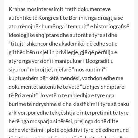
Krahas mosinteresimit rreth dokumenteve
autentike të Kongresit të Berlinit nga druajtja se
ato rrënojnë shumë nga “tempujt” e historiografisë
ideologjike shqiptare dhe autorët e tyre si dhe
“titujt” shkencor dhe akademikë, që edhe sot e
gjithëditën u sjellin privilegje, gjë që përfillja e
atyre nga versioni i manipuluar i Beogradit u
siguron “mbrojtje”, njëfarë “moskuptimi” i
kuptueshëm për këtë mendësi, vazhdon edhe me
dokumentet autentike të vetë “Lidhjes Shqiptare
të Prizrenit”. Jo vetëm te mbledhja e tyre nga
burime të ndryshme si dhe klasifikimi i tyre së paku
arkivor, por edhe tek çështja e interpretimit të tyre
herë nga mosparja si tërësi, prej nga do të dilte
edhe vlerësimi i plotë objektiv i tyre, që edhe mund