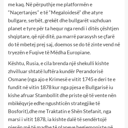
me kaq. Në përputhje me platformën e
“Naçertanjes” e të “Megaloidesë” dhe atyre
bullgare, serbët, grekët dhe bullgarët vazhduan
planet e tyre për ta hequr nga rendi i ditës çështjen
shqiptare, që një ditë, pa marrë parasysh se çfarë
do të mbetej prej saj, doemos se do të zinte vend në
tryezën e Fuqive të Mëdha Europiane.
Kështu, Rusia, e cila brenda një shekulli kishte
zhvilluar shtatë luftëra kundër Perandorisë
Osmane (nga ajo e Krimesë e vitit 1745 e deri te e
fundit në vitin 1878 kur nga pjesa e Bullgarisë iu
kishe afruar Stambollit dhe priste që të vente nën
mbikëqyrje edhe ngushticën strategjike të
Bosforit),dhe me Traktatin e Shën Stefanit, nga
marsi i vitit 1878, ia kishte dalë të sendërtojë
pjesën më të madhe të planeve hegjemoniste në