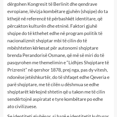
dërgohen Kongresit të Berlinit dhe qendrave
evropiane, lëvizja kombëtare gjuhën (shqipe) do ta
kthejë në referencë të përbashkët identitare, që
përcakton kulturën dhe etninë. Faktori gjuhë
shqipe do të kthehet edhe në program politik të
nacionalizmit shqiptar mbi të cilin do të
mbështeten kërkesat për autonomi shqiptare
brenda Perandorisë Osmane, që më së miri do të
pasqyrohen me themelimin e “Lidhjes Shqiptare të
Prizrenit” në qershor 1878, prej nga, pas dy vitesh,
ndonëse jetëshkurtër, do të shfaqet edhe Qeveria e
parë shqiptare, me të cilën u dëshmua se edhe
shqiptarët kërkojnë shtetin që u takon me të cilin
sendërtojnë aspiratat e tyre kombëtare po edhe
ato civilizuese.
Se identiteti gjuhësor, si bazë e identitetit kulturor