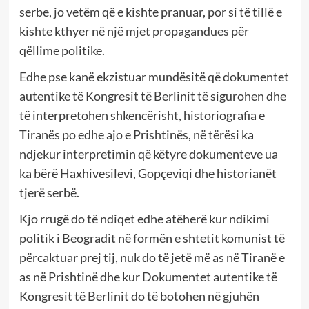
serbe, jo vetëm që e kishte pranuar, por si të tillë e
kishte kthyer në një mjet propagandues për
qëllime politike.
Edhe pse kanë ekzistuar mundësitë që dokumentet
autentike të Kongresit të Berlinit të sigurohen dhe
të interpretohen shkencërisht, historiografia e
Tiranës po edhe ajo e Prishtinës, në tërësi ka
ndjekur interpretimin që këtyre dokumenteve ua
ka bërë Haxhivesilevi, Gopçeviqi dhe historianët
tjerë serbë.
Kjo rrugë do të ndiqet edhe atëherë kur ndikimi
politik i Beogradit në formën e shtetit komunist të
përcaktuar prej tij, nuk do të jetë më as në Tiranë e
as në Prishtinë dhe kur Dokumentet autentike të
Kongresit të Berlinit do të botohen në gjuhën