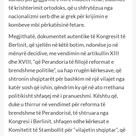
të krishterimit ortodoks, që u shfrytëzua nga
nacionalizmi serb dhe ai grek për krijimin e
kombeve mbi përkatësinë fetare.
Megjithatë, dokumentet autentike të Kongresit të
Berlinit, që sjellën në këtë botim, ndonëse jo në
mënyrë decidive, me vendimin në artikullin XIII
dhe XVIII, “që Perandoria të fillojë reformat e
brendshme politike”, ua hap rrugën kërkesave, që
shtronin shqiptarët për bashkim në një vilajet nga
katër sosh që ishin, qëndrim ky që në ato rrethana
politikisht shfaqej më i pranueshmi. Kështu që,
duke u thirrur në vendimet për reforma të
brendshme të Perandorisë, të shtruara nga
Kongresi i Berlinit, shfaqen edhe kërkesat e
Komitetit të Stambollit për “vilajetin shqiptar”, që