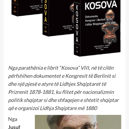
Nga parathënia e librit “Kosova” VIII, në të cilën
përfshihen dokumentet e Kongresit të Berlinit si
dhe një pjesë e atyre të Lidhjes Shqiptaret të
Prizrenit 1878-1881, ku flitet për nacionalizmin
politik shqiptar si dhe shfaqejen e shtetit shqiptar
që e organizoi Lidhja Shqiptare më 1880
Nga
Jusuf