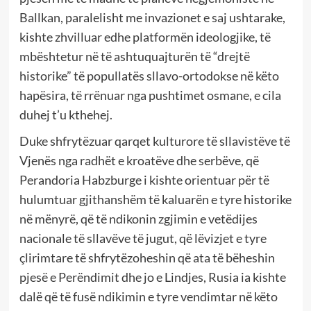
Ballkan, paralelisht me invazionet e saj ushtarake,
kishte zhvilluar edhe platformën ideologjike, të
mbështetur në të ashtuquajturën të “drejtë
historike” të popullatës sllavo-ortodokse në këto
hapësira, të rrënuar nga pushtimet osmane, e cila
duhej t’u kthehej.
Duke shfrytëzuar qarqet kulturore të sllavistëve të
Vjenës nga radhët e kroatëve dhe serbëve, që
Perandoria Habzburge i kishte orientuar për të
hulumtuar gjithanshëm të kaluarën e tyre historike
në mënyrë, që të ndikonin zgjimin e vetëdijes
nacionale të sllavëve të jugut, që lëvizjet e tyre
çlirimtare të shfrytëzoheshin që ata të bëheshin
pjesë e Perëndimit dhe jo e Lindjes, Rusia ia kishte
dalë që të fusë ndikimin e tyre vendimtar në këto