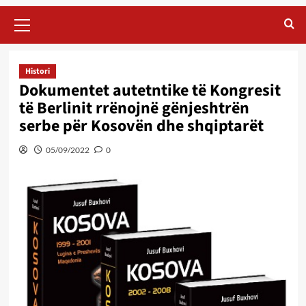
Primary
Menu
Histori
Dokumentet autetntike të Kongresit
të Berlinit rrënojnë gënjeshtrën
serbe për Kosovën dhe shqiptarët
05/09/2022
0