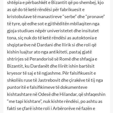
shtëpia e përbashkët e Bizantit që po shembej, kjo
as që do të ketë rëndësi për fabrikuesit e
kristobulave të manastireve “serbe” dhe “pronave”
të tyre, që edhe sot e gjithëditën mbllaqiten nga
gjoja studiues nëpër univeristetet dhe insitutet
tona, siç nuk do të ketë rëndësi as autoktonia e
shqiptarëve në Dardani dhe Ilirik si dhe roli që
kishin luajtur ato nga antikiteti, pastaj gjatë
shtrirjes së Perandorisë së Romë dhe shfaqja e
Bizantit, ku Dardanët dhe Ilirët ishin bartësit
kryesor të saj e të ngjashme. Për falsifikuesit e
shkollës ruse të Jastrebovit dhe çirakëve të tij nga
puntoritë e falsifikimeve të dokumenteve
kishtashtare në Odesë dhe Hilandar, që shfaqeshin
“me tapi kishtare”, nuk kishte rëndësi, po ashtu as
fakti se çfarë ishte roli i Arbërorëve në fazën e