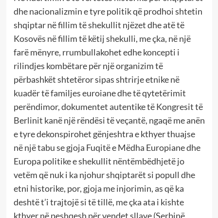
dhe nacionalizmin e tyre politik që prodhoi shtetin
shqiptar në fillim të shekullit njëzet dhe atë të
Kosovës në fillim të këtij shekulli, me çka, në një
farë mënyre, rrumbullakohet edhe koncepti i
rilindjes kombëtare për një organizim të
përbashkët shtetëror sipas shtrirje etnike në
kuadër të familjes euroiane dhe të qytetërimit
perëndimor, dokumentet autentike të Kongresit të
Berlinit kanë një rëndësi të veçantë, ngaqë me anën
e tyre dekonspirohet gënjeshtra e kthyer thuajse
në një tabu se gjoja Fuqitë e Mëdha Europiane dhe
Europa politike e shekullit nëntëmbëdhjetë jo
vetëm që nuk i ka njohur shqiptarët si popull dhe
etni historike, por, gjoja me injorimin, as që ka
deshtë t’i trajtojë si të tillë, me çka ata i kishte
kthyer në peshqesh për vendet sllave (Serbinë,