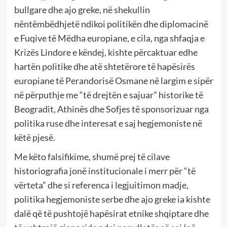
bullgare dhe ajo greke, në shekullin
nëntëmbëdhjetë ndikoi politikën dhe diplomacinë
e Fuqive të Mëdha europiane, e cila, nga shfaqja e
Krizës Lindore e këndej, kishte përcaktuar edhe
hartën politike dhe atë shtetërore të hapësirës
europiane të Perandorisë Osmane në largim e sipër
në përputhje me “të drejtën e sajuar” historike të
Beogradit, Athinës dhe Sofjes të sponsorizuar nga
politika ruse dhe interesat e saj hegjemoniste në
këtë pjesë.
Me këto falsifikime, shumë prej të cilave
historiografia jonë institucionale i merr për “të
vërteta” dhe si referenca i legjuitimon madje,
politika hegjemoniste serbe dhe ajo greke ia kishte
dalë që të pushtojë hapësirat etnike shqiptare dhe