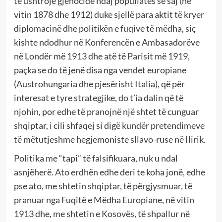
të ushtrojë gjenocide ndaj popullatës së saj (në
vitin 1878 dhe 1912) duke sjellë para aktit të kryer
diplomacinë dhe politikën e fuqive të mëdha, siç
kishte ndodhur në Konferencën e Ambasadorëve
në Londër më 1913 dhe atë të Parisit më 1919,
paçka se do të jenë disa nga vendet europiane
(Austrohungaria dhe pjesërisht Italia), që për
interesat e tyre strategjike, do t’ia dalin që të
njohin, por edhe të pranojnë një shtet të cunguar
shqiptar, i cili shfaqej si digë kundër pretendimeve
të mëtutjeshme hegjemoniste sllavo-ruse në Ilirik.
Politika me “tapi” të falsifikuara, nuk u ndal
asnjëherë. Ato erdhën edhe deri te koha jonë, edhe
pse ato, me shtetin shqiptar, të përgjysmuar, të
pranuar nga Fuqitë e Mëdha Europiane, në vitin
1913 dhe, me shtetin e Kosovës, të shpallur në