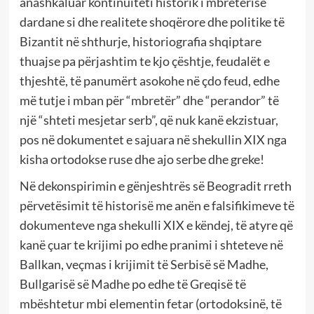
anashkaluar kontinuiteti historik i mbretërisë
dardane si dhe realitete shoqërore dhe politike të
Bizantit në shthurje, historiografia shqiptare
thuajse pa përjashtim te kjo çështje, feudalët e
thjeshtë, të panumërt asokohe në çdo feud, edhe
më tutje i mban për “mbretër” dhe “perandor” të
një “shteti mesjetar serb”, që nuk kanë ekzistuar,
pos në dokumentet e sajuara në shekullin XIX nga
kisha ortodokse ruse dhe ajo serbe dhe greke!
Në dekonspirimin e gënjeshtrës së Beogradit rreth
përvetësimit të historisë me anën e falsifikimeve të
dokumenteve nga shekulli XIX e këndej, të atyre që
kanë çuar te krijimi po edhe pranimi i shteteve në
Ballkan, veçmas i krijimit të Serbisë së Madhe,
Bullgarisë së Madhe po edhe të Greqisë të
mbështetur mbi elementin fetar (ortodoksinë, të