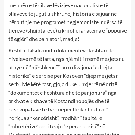
me anën e të cilave lëvizjeve nacionaliste të
sllavëve të jugut u shkruhej historia e sajuar në
përputhje me programet hegjemoniste, ndërsa të
tjerëve (shqiptarëve) u krijohej anatema e “popujve
të egjër” dhe pa histori, madje!
Kështu, falsifikimit i dokumenteve kishtare të
niveleve më të larta, nga një mit i rremë mesjetar,u
kthye në “një shkencë”, ku u dizajnua “e drejta
historike” e Serbisë për Kosovën “djep mesjetar
serb”. Me këtë rast, gjoja duke u nxjerrë në dritë
“dokumentet e heshtura dhe të panjohura” nga
arkivat e kishave të Kostandinopojës dhe të
peshkopatave të tyre nëpër Ilirik dhe duke “u
ndriçua shkencërisht”, rrodhën “tapitë” e
“mbretërive” deri te ajo “e perandorisë” së
Dushanit, e të ngjashme, që për referencë kishin