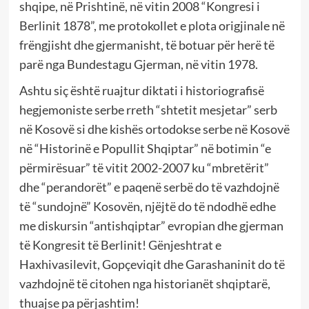
shqipe, në Prishtinë, në vitin 2008 “Kongresi i
Berlinit 1878”, me protokollet e plota origjinale në
frëngjisht dhe gjermanisht, të botuar për herë të
parë nga Bundestagu Gjerman, në vitin 1978.
Ashtu siç është ruajtur diktati i historiografisë
hegjemoniste serbe rreth “shtetit mesjetar” serb
në Kosovë si dhe kishës ortodokse serbe në Kosovë
në “Historinë e Popullit Shqiptar” në botimin “e
përmirësuar” të vitit 2002-2007 ku “mbretërit”
dhe “perandorët” e paqenë serbë do të vazhdojnë
të “sundojnë” Kosovën, njëjtë do të ndodhë edhe
me diskursin “antishqiptar” evropian dhe gjerman
të Kongresit të Berlinit! Gënjeshtrat e
Haxhivasilevit, Gopçeviqit dhe Garashaninit do të
vazhdojnë të citohen nga historianët shqiptarë,
thuajse pa përjashtim!