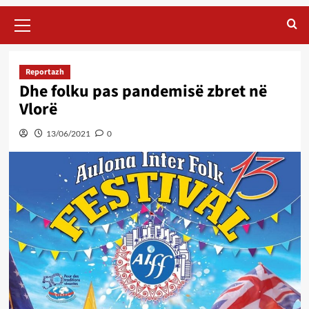
Primary
Menu
Reportazh
Dhe folku pas pandemisë zbret në
Vlorë
13/06/2021
0