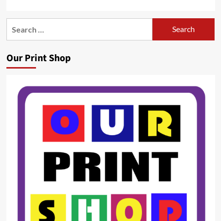
Search
for:
Our Print Shop