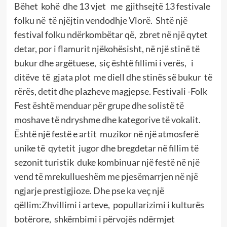
Bëhet kohë dhe 13 vjet me gjithsejtë 13 festivale
folku në të njëjtin vendodhje Vlorë. Shtë një
festival folku ndërkombëtar që, zbret në një qytet
detar, por i flamurit njëkohësisht, në një stinë të
bukur dhe argëtuese, siç është fillimi i verës, i
ditëve të gjata plot me diell dhe stinës së bukur të
rërës, detit dhe plazheve magjepse. Festivali -Folk
Fest është menduar për grupe dhe solistë të
moshave të ndryshme dhe kategorive të vokalit.
Është një festë e artit muzikor në një atmosferë
unike të qytetit jugor dhe bregdetar në fillim të
sezonit turistik duke kombinuar një festë në një
vend të mrekullueshëm me pjesëmarrjen në një
ngjarje prestigjioze. Dhe pse ka veç një
qëllim:Zhvillimi i arteve, popullarizimi i kulturës
botërore, shkëmbimi i përvojës ndërmjet