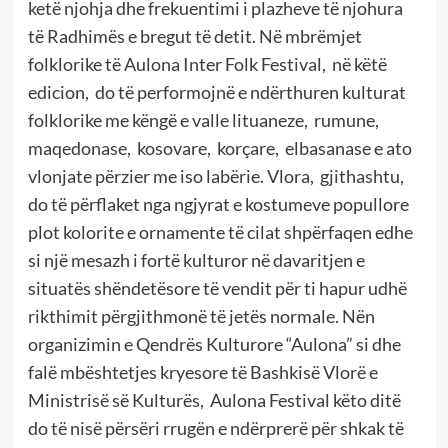
ketë njohja dhe frekuentimi i plazheve të njohura
të Radhimës e bregut të detit. Në mbrëmjet
folklorike të Aulona Inter Folk Festival, në këtë
edicion, do të performojnë e ndërthuren kulturat
folklorike me këngë e valle lituaneze, rumune,
maqedonase, kosovare, korçare, elbasanase e ato
vlonjate përzier me iso labërie. Vlora, gjithashtu,
do të përflaket nga ngjyrat e kostumeve popullore
plot kolorite e ornamente të cilat shpërfaqen edhe
si një mesazh i fortë kulturor në davaritjen e
situatës shëndetësore të vendit për ti hapur udhë
rikthimit përgjithmonë të jetës normale. Nën
organizimin e Qendrës Kulturore “Aulona” si dhe
falë mbështetjes kryesore të Bashkisë Vlorë e
Ministrisë së Kulturës, Aulona Festival këto ditë
do të nisë përsëri rrugën e ndërprerë për shkak të