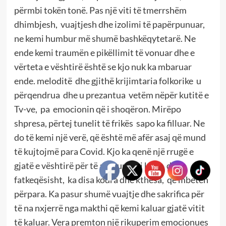
përmbi tokën tonë. Pas një viti të tmerrshëm
dhimbjesh, vuajtjesh dhe izolimi të papërpunuar,
ne kemi humbur më shumë bashkëqytetarë. Ne
ende kemi traumën e pikëllimit të vonuar dhe e
vërteta e vështirë është se kjo nuk ka mbaruar
ende. meloditë dhe gjithë krijimtaria folkorike u
përqendrua dhe u prezantua vetëm nëpër kutitë e
Tv-ve, pa emocionin që i shoqëron. Mirëpo
shpresa, përtej tunelit të frikës sapo ka filluar. Ne
do të kemi një verë, që është më afër asaj që mund
të kujtojmë para Covid. Kjo ka qenë një rrugë e
gjatë e vështirë për të arritur deri këtu, dhe,
fatkeqësisht, ka disa kodra dhe kthesa, që mbeten
përpara. Ka pasur shumë vuajtje dhe sakrifica për
të na nxjerrë nga makthi që kemi kaluar gjatë vitit
të kaluar. Vera premton një rikuperim emocionues