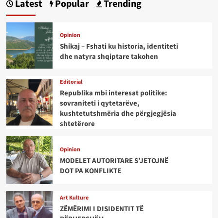
Latest
Popular
Trending
Opinion
Shikaj – Fshati ku historia, identiteti
dhe natyra shqiptare takohen
Editorial
Republika mbi interesat politike:
sovraniteti i qytetarëve,
kushtetutshmëria dhe përgjegjësia
shtetërore
Opinion
MODELET AUTORITARE S’JETOJNË
DOT PA KONFLIKTE
Art Kulture
ZËMËRIMI I DISIDENTIT TË