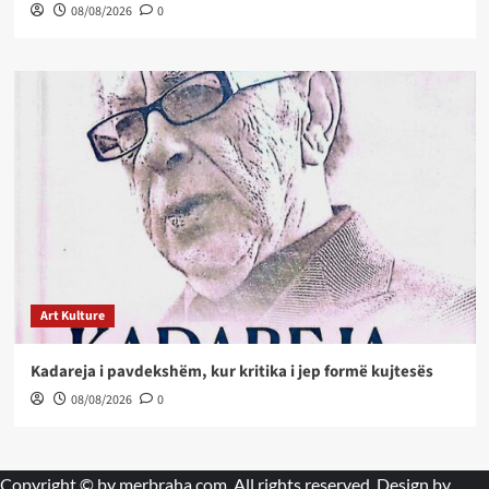
08/08/2026
0
Art Kulture
Kadareja i pavdekshëm, kur kritika i jep formë kujtesës
08/08/2026
0
Copyright © by
merbraha.com
. All rights reserved. Design by