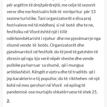
për argëtim të drejtpërdrejtë, me celje të sezonit
veror dhe me festivalin folk të mirëpritur për 13
sezone turistike. Tani organizatorët e disa prej
festivaleve më të mëdhenj si në botë dhe te ne,
festfolku në Vlorë është një i tillë
ndërkombëtarisht i njohur dhe me pjesëmarrje nga
shumë vende të botës. Organizatorët dhe
pjesëmarrësit në festfolk do të jenë të gatshëm të
zbresin që nga kjo verë nëpër sheshe dhe vende
pulbike pa harruar sa shumë, që i mungua
artëdashësit. Këngët e vjetra dhe të traditës që i
jep karakterin e tij popullor, do të rikthehen në një
kohë në mes qershori në Vlorë në epilog të
pandemisë ose murtajës shkatërruese të shek 21.
2.