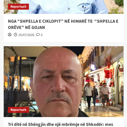
Reportazh
NGA “SHPELLA E CIKLOPIT” NË HIMARË TE “SHPELLA E
ORËVE” NË GOJAN
25/07/2026
0
Reportazh
Tri ditë në Shëngjin dhe një mbrëmje në Shkodër: mes