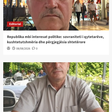
Editorial
Republika mbi interesat politike: sovraniteti i qytetarëve,
kushtetutshmëria dhe përgjegjësia shtetërore
08/08/2026
0