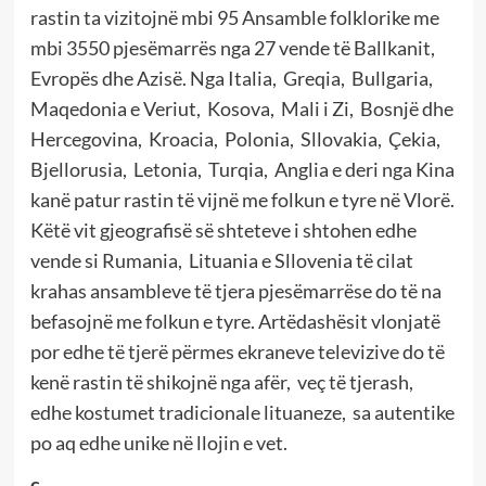
rastin ta vizitojnë mbi 95 Ansamble folklorike me
mbi 3550 pjesëmarrës nga 27 vende të Ballkanit,
Evropës dhe Azisë. Nga Italia, Greqia, Bullgaria,
Maqedonia e Veriut, Kosova, Mali i Zi, Bosnjë dhe
Hercegovina, Kroacia, Polonia, Sllovakia, Çekia,
Bjellorusia, Letonia, Turqia, Anglia e deri nga Kina
kanë patur rastin të vijnë me folkun e tyre në Vlorë.
Këtë vit gjeografisë së shteteve i shtohen edhe
vende si Rumania, Lituania e Sllovenia të cilat
krahas ansambleve të tjera pjesëmarrëse do të na
befasojnë me folkun e tyre. Artëdashësit vlonjatë
por edhe të tjerë përmes ekraneve televizive do të
kenë rastin të shikojnë nga afër, veç të tjerash,
edhe kostumet tradicionale lituaneze, sa autentike
po aq edhe unike në llojin e vet.
c.