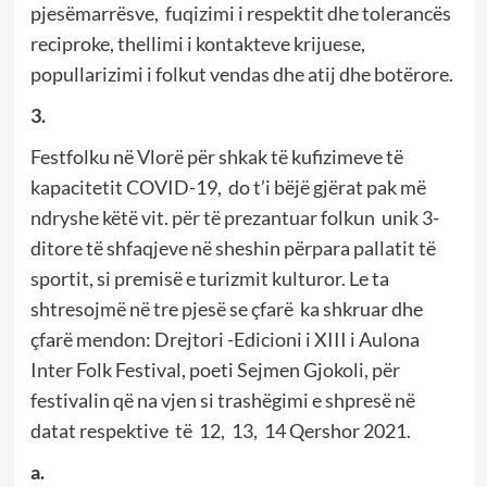
pjesëmarrësve, fuqizimi i respektit dhe tolerancës
reciproke, thellimi i kontakteve krijuese,
popullarizimi i folkut vendas dhe atij dhe botërore.
3.
Festfolku në Vlorë për shkak të kufizimeve të
kapacitetit COVID-19, do t’i bëjë gjërat pak më
ndryshe këtë vit. për të prezantuar folkun unik 3-
ditore të shfaqjeve në sheshin përpara pallatit të
sportit, si premisë e turizmit kulturor. Le ta
shtresojmë në tre pjesë se çfarë ka shkruar dhe
çfarë mendon: Drejtori -Edicioni i XIII i Aulona
Inter Folk Festival, poeti Sejmen Gjokoli, për
festivalin që na vjen si trashëgimi e shpresë në
datat respektive të 12, 13, 14 Qershor 2021.
a.