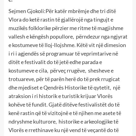
Sejmen Gjokoli:Për katër mbrëmje dhe tri ditë
Vlora do ketë rastin të gjallërojë nga tingujt e
muzikës folklorike përzier me ritme të magjishme
vallesh e këngësh popullore, përndezur nga ngjyrat
e kostumeve të lloj-llojshme. Këtë vit një dimesion
i ri i agjendës së programuar të veprimtarive në
ditët e festivalit do të jetë edhe parada e
kostumeve e cila, përveç rrugëve, shesheve e
trotuareve, për të parën herë do të prek rrugicat
dhe mjediset e Qendrës Historike të qytetit, një
atraksion i ri historik e turistik krijuar Vlorës
kohëve të fundit. Gjatë ditëve festivalistët do të
kenë rastin që të vizitojnë e të njihen me asete të
ndryshme kulturore, historike e arkeologjike të
Vlorës e rrethinave ku një vend të veçantë do të