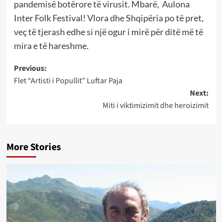
pandemisë botërore të virusit. Mbarë, Aulona
Inter Folk Festival! Vlora dhe Shqipëria po të pret,
veç të tjerash edhe si një ogur i mirë për ditë më të
mira e të hareshme.
Post
Previous:
Flet “Artisti i Popullit” Luftar Paja
navigation
Next:
Miti i viktimizimit dhe heroizimit
More Stories