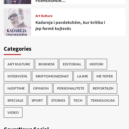
PËRHERSHËM…
Art Kulture
Kadareja i pavdekshëm, kur kritika i
jep formë kujtesës
Categories
ART KULTURE
BUSINESS
EDITORIAL
HISTORI
INTERVISTA
KRIPTOMONEDHAT
LAJME
ME TEPER
NJOFTIME
OPINION
PERSONALITETE
REPORTAZH
SPECIALE
SPORT
STORIES
TECH
TEKNOLOGJIA
VIDEO