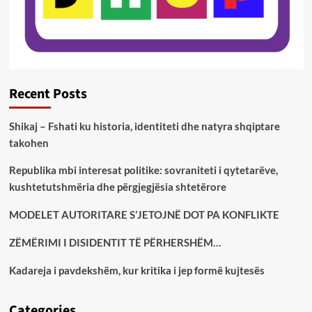
Recent Posts
Shikaj – Fshati ku historia, identiteti dhe natyra shqiptare
takohen
Republika mbi interesat politike: sovraniteti i qytetarëve,
kushtetutshmëria dhe përgjegjësia shtetërore
MODELET AUTORITARE S’JETOJNË DOT PA KONFLIKTE
ZËMËRIMI I DISIDENTIT TË PËRHERSHËM…
Kadareja i pavdekshëm, kur kritika i jep formë kujtesës
Categories