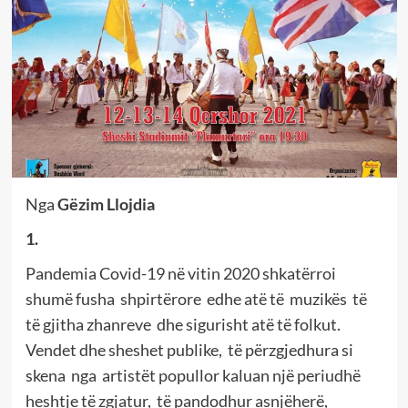
Nga
Gëzim Llojdia
1.
Pandemia Covid-19 në vitin 2020 shkatërroi
shumë fusha shpirtërore edhe atë të muzikës të
të gjitha zhanreve dhe sigurisht atë të folkut.
Vendet dhe sheshet publike, të përzgjedhura si
skena nga artistët popullor kaluan një periudhë
heshtje të zgjatur, të pandodhur asnjëherë,