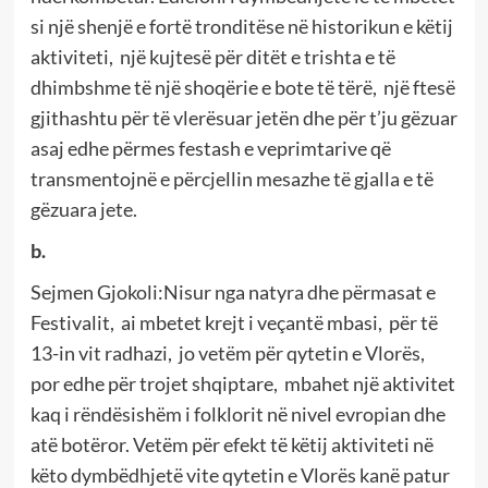
si një shenjë e fortë tronditëse në historikun e këtij
aktiviteti, një kujtesë për ditët e trishta e të
dhimbshme të një shoqërie e bote të tërë, një ftesë
gjithashtu për të vlerësuar jetën dhe për t’ju gëzuar
asaj edhe përmes festash e veprimtarive që
transmentojnë e përcjellin mesazhe të gjalla e të
gëzuara jete.
b.
Sejmen Gjokoli:Nisur nga natyra dhe përmasat e
Festivalit, ai mbetet krejt i veçantë mbasi, për të
13-in vit radhazi, jo vetëm për qytetin e Vlorës,
por edhe për trojet shqiptare, mbahet një aktivitet
kaq i rëndësishëm i folklorit në nivel evropian dhe
atë botëror. Vetëm për efekt të këtij aktiviteti në
këto dymbëdhjetë vite qytetin e Vlorës kanë patur