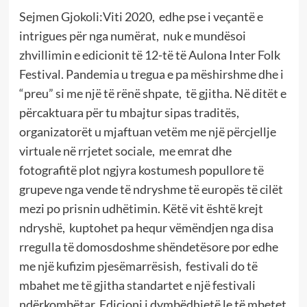
Sejmen Gjokoli:Viti 2020, edhe pse i veçantë e
intrigues për nga numërat, nuk e mundësoi
zhvillimin e edicionit të 12-të të Aulona Inter Folk
Festival. Pandemia u tregua e pa mëshirshme dhe i
“preu” si me një të rënë shpate, të gjitha. Në ditët e
përcaktuara për tu mbajtur sipas traditës,
organizatorët u mjaftuan vetëm me një përcjellje
virtuale në rrjetet sociale, me emrat dhe
fotografitë plot ngjyra kostumesh popullore të
grupeve nga vende të ndryshme të europës të cilët
mezi po prisnin udhëtimin. Këtë vit është krejt
ndryshë, kuptohet pa hequr vëmëndjen nga disa
rregulla të domosdoshme shëndetësore por edhe
me një kufizim pjesëmarrësish, festivali do të
mbahet me të gjitha standartet e një festivali
ndërkombëtar. Edicioni i dymbëdhjetë le të mbetet