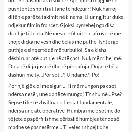
dot. Po dashuria ku shkoi?! Ajo ndjesi magjike që
pushtonte shpirtrat tanë të ndezur?! Nuk harroj
ditën e parë të takimit në kinema. Ulur ngjitur duke
ndjekur filmin francez. Gjoksi bymehej nga disa
dridhje të lehta. Në mesin e filmit ti u afrove të më
thoje diçka në vesh dhe befas më puthe. Ishte një
puthje e sinqertë që më turbulloi. Sa e kisha
dëshiruar atë puthje në atë çast. Nuk më rrihej më.
Doja të dilja jashtë dhe të përqafoja. Doja të bëja
dashuri me ty…Por sot..?! U ndamë?! Po!
Por një gjë e di me siguri…Ti më mungon pak sot,
ndërsa nesër, unë do të të mungoj TY shumë…Pse?
Sepse ti ke të zhvilluar ndjenjat fundamentale,
ndërsa unë atë operative. Humbja ime e sotme do
të jetë e papërfillshme përballë humbjes tënde së
madhe së pasnesërme… Ti velesh shpejt dhe