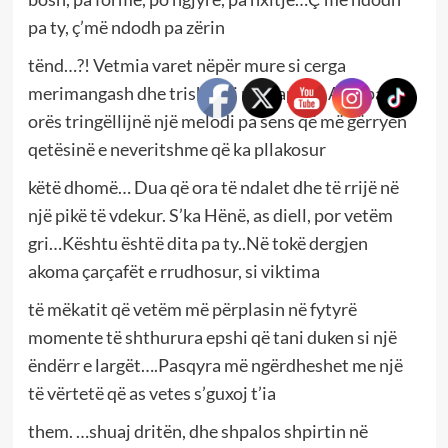
pa ty, ç’më ndodh pa zërin
tënd…?! Vetmia varet nëpër mure si cerga
merimangash dhe trishtimi më kaplon. Akrepat e
orës tringëllijnë një melodi pa sens që më gërryen
qetësinë e neveritshme që ka pllakosur
këtë dhomë… Dua që ora të ndalet dhe të rrijë në
një pikë të vdekur. S’ka Hënë, as diell, por vetëm
gri…Kështu është dita pa ty..Në tokë dergjen
akoma çarçafët e rrudhosur, si viktima
të mëkatit që vetëm më përplasin në fytyrë
momente të shthurura epshi që tani duken si një
ëndërr e largët….Pasqyra më ngërdheshet me një
të vërtetë që as vetes s’guxoj t’ia
them. …shuaj dritën, dhe shpalos shpirtin në