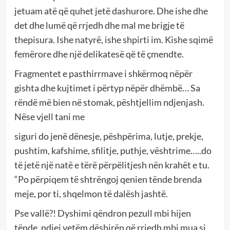
jetuam atë që quhet jetë dashurore. Dhe ishe dhe
det dhe lumë që rrjedh dhe mal me brigje të
thepisura. Ishe natyrë, ishe shpirti im. Kishe sqimë
femërore dhe një delikatesë që të çmendte.
Fragmentet e pasthirrmave i shkërmoq nëpër
gishta dhe kujtimet i përtyp nëpër dhëmbë… Sa
rëndë më bien në stomak, pështjellim ndjenjash.
Nëse vjell tani me
siguri do jenë dënesje, pëshpërima, lutje, prekje,
pushtim, kafshime, sfilitje, puthje, vështrime…..do
të jetë një natë e tërë përpëlitjesh nën krahët e tu.
“Po përpiqem të shtrëngoj qenien tënde brenda
meje, por ti, shqelmon të dalësh jashtë.
Pse vallë?! Dyshimi qëndron pezull mbi hijen
tënde, ndjej vetëm dëshirën që rrjedh mbi mua si