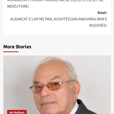
navigation
NEVOJTORE!
Next:
ALEANCAT E LDK ME PAN, KUSHTËZUAN ANASHKALIMIN E
RUGOVËS!
More Stories
Art Kulture