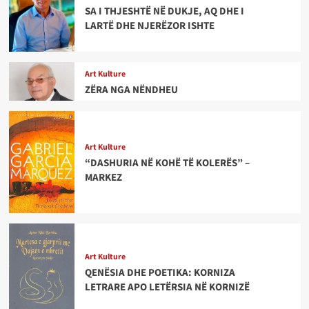
SA I THJESHTË NË DUKJE, AQ DHE I
LARTË DHE NJERËZOR ISHTE
Art Kulture
ZËRA NGA NËNDHEU
Art Kulture
“DASHURIA NË KOHË TË KOLERËS” –
MARKEZ
Art Kulture
QENËSIA DHE POETIKA: KORNIZA
LETRARE APO LETËRSIA NË KORNIZË