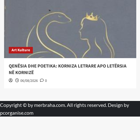
Art Kulture
QENËSIA DHE POETIKA: KORNIZA LETRARE APO LETËRSIA
NË KORNIZË
06/08/2026
0
Copyright © by
merbraha.com
. All rights reserved. Design by
pcorganise.com