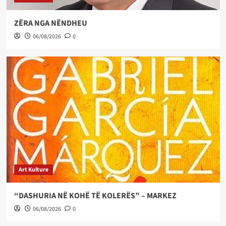
ZËRA NGA NËNDHEU
06/08/2026
0
Art Kulture
“DASHURIA NË KOHË TË KOLERËS” – MARKEZ
06/08/2026
0