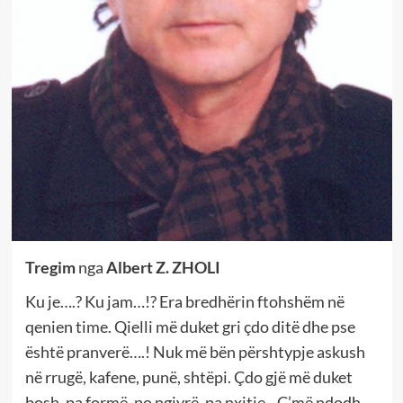
Tregim
nga
Albert Z. ZHOLI
Ku je….? Ku jam…!? Era bredhërin ftohshëm në
qenien time. Qielli më duket gri çdo ditë dhe pse
është pranverë….! Nuk më bën përshtypje askush
në rrugë, kafene, punë, shtëpi. Çdo gjë më duket
bosh, pa formë, po ngjyrë, pa nxitje…Ç’më ndodh