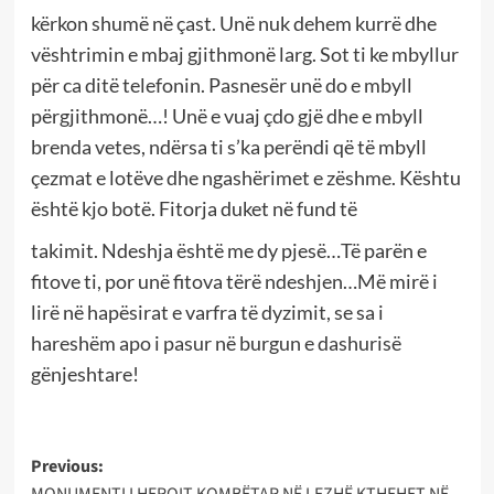
kërkon shumë në çast. Unë nuk dehem kurrë dhe
vështrimin e mbaj gjithmonë larg. Sot ti ke mbyllur
për ca ditë telefonin. Pasnesër unë do e mbyll
përgjithmonë…! Unë e vuaj çdo gjë dhe e mbyll
brenda vetes, ndërsa ti s’ka perëndi që të mbyll
çezmat e lotëve dhe ngashërimet e zëshme. Kështu
është kjo botë. Fitorja duket në fund të
takimit. Ndeshja është me dy pjesë…Të parën e
fitove ti, por unë fitova tërë ndeshjen…Më mirë i
lirë në hapësirat e varfra të dyzimit, se sa i
hareshëm apo i pasur në burgun e dashurisë
gënjeshtare!
Post
Previous:
MONUMENTI I HEROIT KOMBËTAR NË LEZHË KTHEHET NË