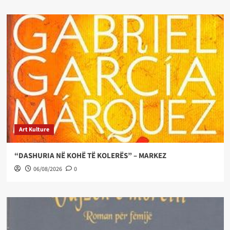
Art Kulture
“DASHURIA NË KOHË TË KOLERËS” – MARKEZ
06/08/2026
0