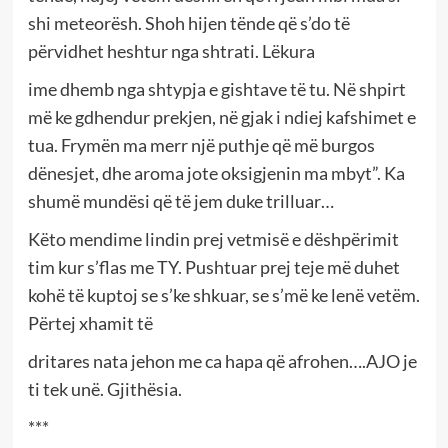
shi meteorësh. Shoh hijen tënde që s’do të
përvidhet heshtur nga shtrati. Lëkura
ime dhemb nga shtypja e gishtave të tu. Në shpirt
më ke gdhendur prekjen, në gjak i ndiej kafshimet e
tua. Frymën ma merr një puthje që më burgos
dënesjet, dhe aroma jote oksigjenin ma mbyt”. Ka
shumë mundësi që të jem duke trilluar…
Këto mendime lindin prej vetmisë e dëshpërimit
tim kur s’flas me TY. Pushtuar prej teje më duhet
kohë të kuptoj se s’ke shkuar, se s’më ke lenë vetëm.
Përtej xhamit të
dritares nata jehon me ca hapa që afrohen….AJO je
ti tek unë. Gjithësia.
***