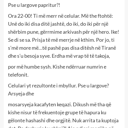
Pse u largove papritur?!
Ora 22-00! Ti më merr në celular. Më the ftohtë:
Unë do iki disa ditë jashtë, do iki, do iki për një
shërbim pune, gërrmime arkivash për një hero. Ike!
Se di se sa. Prisja të më merrje në kthim. Por jo, ti
s’më more më…të pashë pas disa ditësh në Tiranë
dhe s’u besoja syve. Erdha më vrap të të takoja,
por më humbe sysh. Kishe ndërruar numrin e
telefonit.
Celulari yt rezultonte i mbyllur. Pse u largove?
Arsyeja dhe
mosarsyeja kacafyten keqazi. Dikush më tha që
kishe nisur të frekuentoje grupe të hapura ku
gëlonte hashashi dhe orgjitë. Nuk arrita ta kuptoja