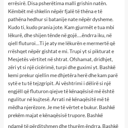
errësirë. Disa psherëtima malli grishin natën.
Këmbët më shkelin nëpër fjalë të thëna e të
pathëna hedhur si batanije nate nëpër dysheme.
Kudo ti, kudo prania jote. Kam gjurmët e tua mbi
lëkurë, dhe shijen tënde në gojë….ëndrra iku, në
qiell fluturoi…Ti je aty me lëkurën e mermertë që
rrëshqet nëpër gishtat e mi. Trupi yt si pikturat e
Mesjetës vërtitet në shtrat. Ofshamat, dridhjet,
zëri yt si një cicërimë, turpi dhe guximi yt. Bashkë
kemi prekur qiellin me dhjetëra herë dhe kam parë
sytë e tu të tejzgripit. Ai vështrimi i dëlirë si një
engjëll që fluturon qiejve të kënaqësisë më është
ngulitur në kujtesë. Arrati në kënaqësitë më të
mëdha njerëzore. Je me të vërtet e bukur. Bashkë
prekëm majat e kënaqësisë trupore. Bashkë
ndamë të përditshmen dhe thurëm ëndrra. Bashkë