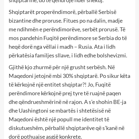
shqiptarinë, do të qëndrojë ndër shekuj.
Shqiptarët properëndimorë, përballë Serbisë
bizantine dhe proruse. Fitues po na dalin, madje
me ndihmën e perëndimorëve, serbët prorusë. Të
mos pandehin Fuqitë perëndimore se Serbia do të
heqë dorë nga vëllai i madh – Rusia. Ata i lidh
përkatësia familjes sllave, i lidh edhe bolshevizmi.
Gjithë kjo zhurmë për një grusht serbësh. Në
Maqedoni jetojnë mbi 30% shqiptarë. Po sikur këta
të kërkojnë një entitet shqiptar?! Jo, Fuqitë
perëndimore kërkojnë prej tyre të ruajnë paqen
dhe qëndrueshmërinë në rajon. A s’e shohin BE-ja
dhe Uashingtoni se mbartës i shtetësisë në
Maqedoni është një popull me identitet të
diskutueshëm, përballë shqiptarëve që s’kanë në
dorë pothuajse asgjë konkrete.