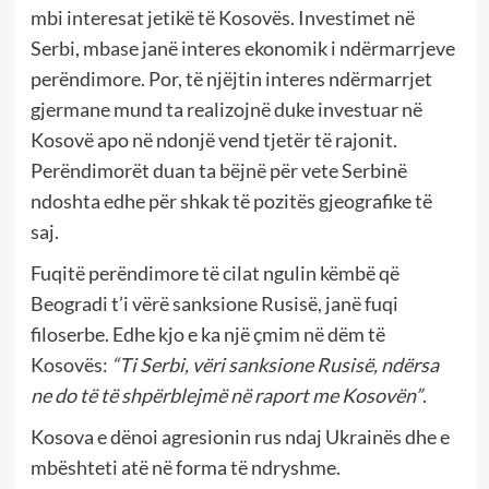
mbi interesat jetikë të Kosovës. Investimet në
Serbi, mbase janë interes ekonomik i ndërmarrjeve
perëndimore. Por, të njëjtin interes ndërmarrjet
gjermane mund ta realizojnë duke investuar në
Kosovë apo në ndonjë vend tjetër të rajonit.
Perëndimorët duan ta bëjnë për vete Serbinë
ndoshta edhe për shkak të pozitës gjeografike të
saj.
Fuqitë perëndimore të cilat ngulin këmbë që
Beogradi t’i vërë sanksione Rusisë, janë fuqi
filoserbe. Edhe kjo e ka një çmim në dëm të
Kosovës:
“Ti Serbi, vëri sanksione Rusisë, ndërsa
ne do të të shpërblejmë në raport me Kosovën”
.
Kosova e dënoi agresionin rus ndaj Ukrainës dhe e
mbështeti atë në forma të ndryshme.