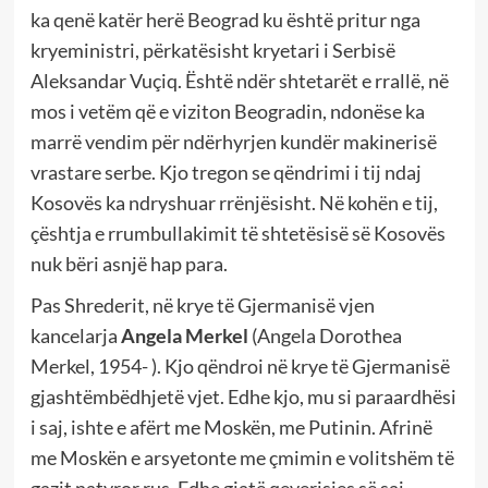
ka qenë katër herë Beograd ku është pritur nga
kryeministri, përkatësisht kryetari i Serbisë
Aleksandar Vuçiq. Është ndër shtetarët e rrallë, në
mos i vetëm që e viziton Beogradin, ndonëse ka
marrë vendim për ndërhyrjen kundër makinerisë
vrastare serbe. Kjo tregon se qëndrimi i tij ndaj
Kosovës ka ndryshuar rrënjësisht. Në kohën e tij,
çështja e rrumbullakimit të shtetësisë së Kosovës
nuk bëri asnjë hap para.
Pas Shrederit, në krye të Gjermanisë vjen
kancelarja
Angela Merkel
(Angela Dorothea
Merkel, 1954- ). Kjo qëndroi në krye të Gjermanisë
gjashtëmbëdhjetë vjet. Edhe kjo, mu si paraardhësi
i saj, ishte e afërt me Moskën, me Putinin. Afrinë
me Moskën e arsyetonte me çmimin e volitshëm të