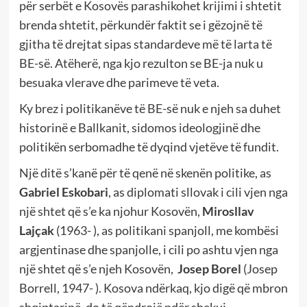
për serbët e Kosovës parashikohet krijimi i shtetit
brenda shtetit, përkundër faktit se i gëzojnë të
gjitha të drejtat sipas standardeve më të larta të
BE-së. Atëherë, nga kjo rezulton se BE-ja nuk u
besuaka vlerave dhe parimeve të veta.
Ky brez i politikanëve të BE-së nuk e njeh sa duhet
historinë e Ballkanit, sidomos ideologjinë dhe
politikën serbomadhe të dyqind vjetëve të fundit.
Një ditë s’kanë për të qenë në skenën politike, as
Gabriel Eskobari
, as diplomati sllovak i cili vjen nga
një shtet që s’e ka njohur Kosovën,
Mirosllav
Lajçak
(1963- ), as politikani spanjoll, me kombësi
argjentinase dhe spanjolle, i cili po ashtu vjen nga
një shtet që s’e njeh Kosovën,
Josep Borel
(Josep
Borrell, 1947- ). Kosova ndërkaq, kjo digë që mbron