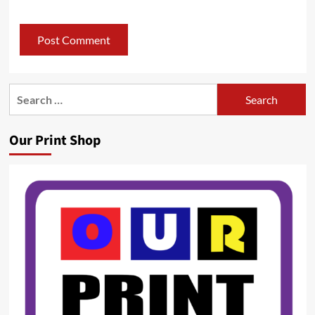
Search
for:
Our Print Shop