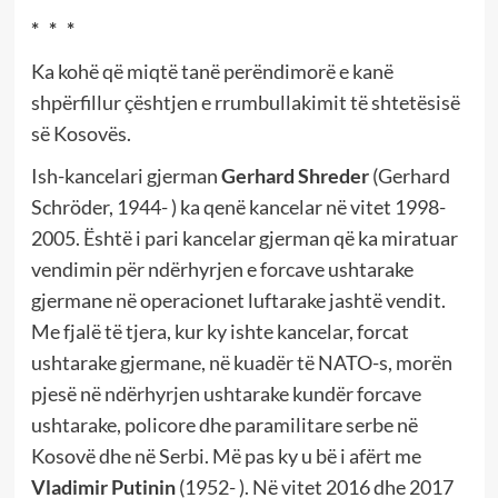
* * *
Ka kohë që miqtë tanë perëndimorë e kanë
shpërfillur çështjen e rrumbullakimit të shtetësisë
së Kosovës.
Ish-kancelari gjerman
Gerhard Shreder
(Gerhard
Schröder, 1944- ) ka qenë kancelar në vitet 1998-
2005. Është i pari kancelar gjerman që ka miratuar
vendimin për ndërhyrjen e forcave ushtarake
gjermane në operacionet luftarake jashtë vendit.
Me fjalë të tjera, kur ky ishte kancelar, forcat
ushtarake gjermane, në kuadër të NATO-s, morën
pjesë në ndërhyrjen ushtarake kundër forcave
ushtarake, policore dhe paramilitare serbe në
Kosovë dhe në Serbi. Më pas ky u bë i afërt me
Vladimir Putinin
(1952- ). Në vitet 2016 dhe 2017