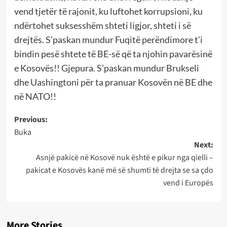
vend tjetër të rajonit, ku luftohet korrupsioni, ku
ndërtohet suksesshëm shteti ligjor, shteti i së
drejtës. S’paskan mundur Fuqitë perëndimore t’i
bindin pesë shtete të BE-së që ta njohin pavarësinë
e Kosovës!! Gjepura. S’paskan mundur Brukseli
dhe Uashingtoni për ta pranuar Kosovën në BE dhe
në NATO!!
Post
Previous:
Buka
navigation
Next:
Asnjë pakicë në Kosovë nuk është e pikur nga qielli –
pakicat e Kosovës kanë më së shumti të drejta se sa çdo
vend i Europës
More Stories