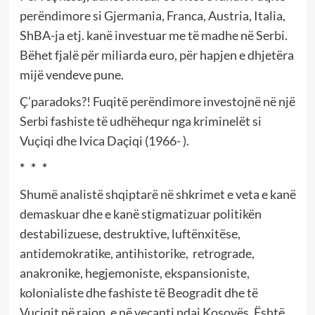
perëndimore si Gjermania, Franca, Austria, Italia,
ShBA-ja etj. kanë investuar me të madhe në Serbi.
Bëhet fjalë për miliarda euro, për hapjen e dhjetëra
mijë vendeve pune.
Ç’paradoks?! Fuqitë perëndimore investojnë në një
Serbi fashiste të udhëhequr nga kriminelët si
Vuçiqi dhe Ivica Daçiqi (1966- ).
* * *
Shumë analistë shqiptarë në shkrimet e veta e kanë
demaskuar dhe e kanë stigmatizuar politikën
destabilizuese, destruktive, luftënxitëse,
antidemokratike, antihistorike, retrograde,
anakronike, hegjemoniste, ekspansioniste,
kolonialiste dhe fashiste të Beogradit dhe të
Vuçiqit në rajon, e në veçanti ndaj Kosovës. Është