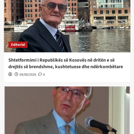
Editorial
Shtetformimi i Republikës së Kosovës në dritën e së
drejtës së brendshme, kushtetuese dhe ndërkombëtare
04/08/2026
0