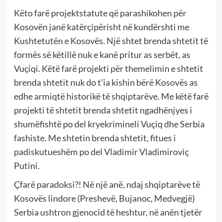
Këto farë projektstatute që parashikohen për
Kosovën janë katërçipërisht në kundërshti me
Kushtetutën e Kosovës. Një shtet brenda shtetit të
formës së këtillë nuk e kanë pritur as serbët, as
Vuçiqi. Këtë farë projekti për themelimin e shtetit
brenda shtetit nuk do t’ia kishin bërë Kosovës as
edhe armiqtë historikë të shqiptarëve. Me këtë farë
projekti të shtetit brenda shtetit ngadhënjyes i
shumëfishtë po del kryekrimineli Vuçiq dhe Serbia
fashiste. Me shtetin brenda shtetit, fitues i
padiskutueshëm po del Vladimir Vladimiroviç
Putini.
Çfarë paradoksi?! Në një anë, ndaj shqiptarëve të
Kosovës lindore (Preshevë, Bujanoc, Medvegjë)
Serbia ushtron gjenocid të heshtur, në anën tjetër