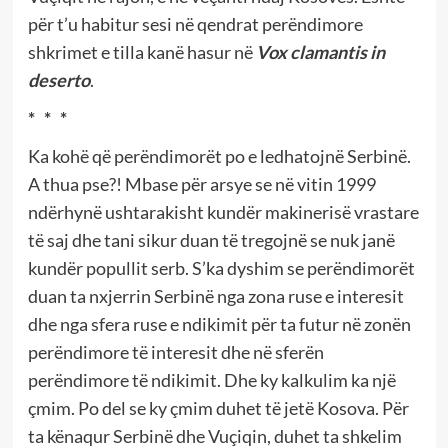
për t’u habitur sesi në qendrat perëndimore
shkrimet e tilla kanë hasur në
Vox clamantis in
deserto
.
* * *
Ka kohë që perëndimorët po e ledhatojnë Serbinë.
A thua pse?! Mbase për arsye se në vitin 1999
ndërhynë ushtarakisht kundër makinerisë vrastare
të saj dhe tani sikur duan të tregojnë se nuk janë
kundër popullit serb. S’ka dyshim se perëndimorët
duan ta nxjerrin Serbinë nga zona ruse e interesit
dhe nga sfera ruse e ndikimit për ta futur në zonën
perëndimore të interesit dhe në sferën
perëndimore të ndikimit. Dhe ky kalkulim ka një
çmim. Po del se ky çmim duhet të jetë Kosova. Për
ta kënaqur Serbinë dhe Vuçiqin, duhet ta shkelim