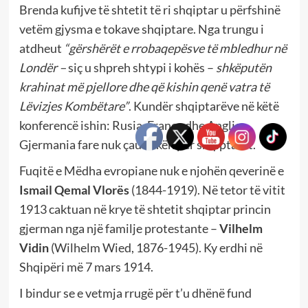
Brenda kufijve të shtetit të ri shqiptar u përfshinë
vetëm gjysma e tokave shqiptare. Nga trungu i
atdheut
“gërshërët e rrobaqepësve të mbledhur në
Londër –
siç u shpreh shtypi i kohës –
shkëputën
krahinat më pjellore dhe që kishin qenë vatra të
Lëvizjes Kombëtare”
. Kundër shqiptarëve në këtë
konferencë ishin: Rusia, Franca dhe Anglia.
Gjermania fare nuk çau kokën për shqiptarët.
Fuqitë e Mëdha evropiane nuk e njohën qeverinë e
Ismail Qemal Vlorës
(1844-1919). Në tetor të vitit
1913 caktuan në krye të shtetit shqiptar princin
gjerman nga një familje protestante –
Vilhelm
Vidin
(Wilhelm Wied, 1876-1945). Ky erdhi në
Shqipëri më 7 mars 1914.
I bindur se e vetmja rrugë për t’u dhënë fund