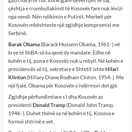
gazit natyror rus. Edhe gjatë qeverisjes së saj,
çështja e rrumbullakimit të Kosovës fare nuk lëvizi
nga vendi. Nën ndikimin e Putinit, Merkeli për
Kosovën mbështeste një zgjidhje kompromisi me
Serbinë.
Barak Obama
(Barack Hussein Obama, 1961- ) në
krye të ShBA-së ka qenë dy mandate. Edhe në
kohën e tij, puna e Kosovës nuk u mbyll. Në kohën e
presidencës së tij, sekretare e Shtetit ishte
Hilari
Klinton
(Hillary Diane Rodham Clnton, 1954- ). Me
një fjalë, Obama për Kosovën s’ndërmori dot gjë.
Zgjidhje përfundimtare s’i dha Kosovës as
presidenti
Donald Tramp
(Donald John Tramp,
1946- ). Duhet thënë se në kohën e tij, Kosova e
formoi shtrinë e vet.