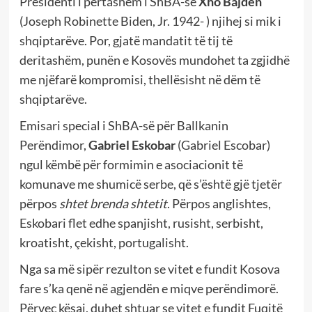
Presidenti i përtashëm i ShBA-së
Xho Bajden
(Joseph Robinette Biden, Jr. 1942- ) njihej si mik i
shqiptarëve. Por, gjatë mandatit të tij të
deritashëm, punën e Kosovës mundohet ta zgjidhë
me njëfarë kompromisi, thellësisht në dëm të
shqiptarëve.
Emisari special i ShBA-së për Ballkanin
Perëndimor,
Gabriel Eskobar
(Gabriel Escobar)
ngul këmbë për formimin e asociacionit të
komunave me shumicë serbe, që s’është gjë tjetër
përpos
shtet brenda shtetit
. Përpos anglishtes,
Eskobari flet edhe spanjisht, rusisht, serbisht,
kroatisht, çekisht, portugalisht.
Nga sa më sipër rezulton se vitet e fundit Kosova
fare s’ka qenë në agjendën e miqve perëndimorë.
Përveç kësaj, duhet shtuar se vitet e fundit Fuqitë