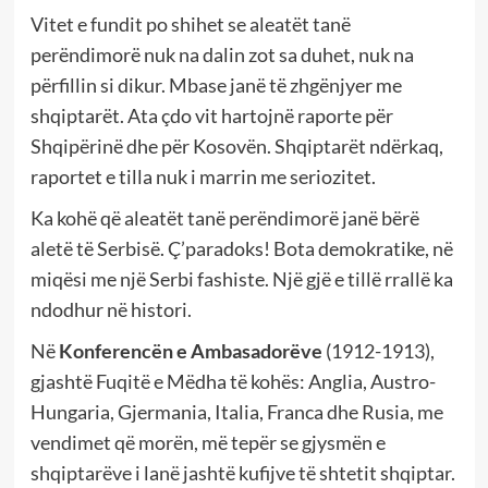
Vitet e fundit po shihet se aleatët tanë
perëndimorë nuk na dalin zot sa duhet, nuk na
përfillin si dikur. Mbase janë të zhgënjyer me
shqiptarët. Ata çdo vit hartojnë raporte për
Shqipërinë dhe për Kosovën. Shqiptarët ndërkaq,
raportet e tilla nuk i marrin me seriozitet.
Ka kohë që aleatët tanë perëndimorë janë bërë
aletë të Serbisë. Ç’paradoks! Bota demokratike, në
miqësi me një Serbi fashiste. Një gjë e tillë rrallë ka
ndodhur në histori.
Në
Konferencën e Ambasadorëve
(1912-1913),
gjashtë Fuqitë e Mëdha të kohës: Anglia, Austro-
Hungaria, Gjermania, Italia, Franca dhe Rusia, me
vendimet që morën, më tepër se gjysmën e
shqiptarëve i lanë jashtë kufijve të shtetit shqiptar.