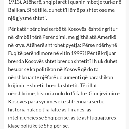
1913). Atëherë, shqiptarët i quanin mbetje turke në
Ballkan. Si të tillë, duhet t’i lëmë pa shtet ose me
një gjysmë shteti.
Për katër për qind serbë të Kosovës, është ngritur
në këmbë i tërë Perëndimi, me gjithë atë Amerikë
në krye. Atëherë shtrohet pyetja: Përse ndërhynë
Fuqitë perëndimore në vitin 1999?! Për të krijuar
brenda Kosovës shtet brenda shtetit?! Nuk duhet
besuar se ka politikan në Kosovë që do ta
nënshkruante njëfarë dokumenti që parashikon
krijimin e shtetit brenda shtetit. Të tillat
nënshkrime, historia nuk do t’i falte. Gjunjëzimin e
Kosovës para synimeve të shfrenuara serbe
historia nuk do t’ia falte as Tiranës, as
inteligjencies së Shqipërisë, as të ashtuquajturës
klasë politike të Shqipërisë.