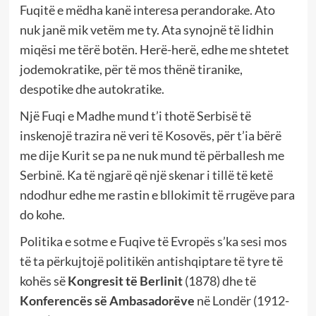
Fuqitë e mëdha kanë interesa perandorake. Ato
nuk janë mik vetëm me ty. Ata synojnë të lidhin
miqësi me tërë botën. Herë-herë, edhe me shtetet
jodemokratike, për të mos thënë tiranike,
despotike dhe autokratike.
Një Fuqi e Madhe mund t’i thotë Serbisë të
inskenojë trazira në veri të Kosovës, për t’ia bërë
me dije Kurit se pa ne nuk mund të përballesh me
Serbinë. Ka të ngjarë që një skenar i tillë të ketë
ndodhur edhe me rastin e bllokimit të rrugëve para
do kohe.
Politika e sotme e Fuqive të Evropës s’ka sesi mos
të ta përkujtojë politikën antishqiptare të tyre të
kohës së
Kongresit të Berlinit
(1878) dhe të
Konferencës së Ambasadorëve
në Londër (1912-