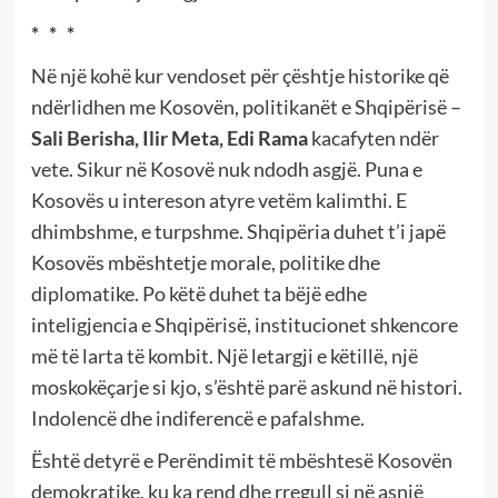
* * *
Në një kohë kur vendoset për çështje historike që
ndërlidhen me Kosovën, politikanët e Shqipërisë –
Sali Berisha, Ilir Meta, Edi Rama
kacafyten ndër
vete. Sikur në Kosovë nuk ndodh asgjë. Puna e
Kosovës u intereson atyre vetëm kalimthi. E
dhimbshme, e turpshme. Shqipëria duhet t’i japë
Kosovës mbështetje morale, politike dhe
diplomatike. Po këtë duhet ta bëjë edhe
inteligjencia e Shqipërisë, institucionet shkencore
më të larta të kombit. Një letargji e këtillë, një
moskokëçarje si kjo, s’është parë askund në histori.
Indolencë dhe indiferencë e pafalshme.
Është detyrë e Perëndimit të mbështesë Kosovën
demokratike, ku ka rend dhe rregull si në asnjë