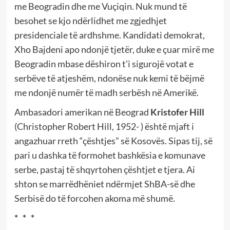
me Beogradin dhe me Vuçiqin. Nuk mund të
besohet se kjo ndërlidhet me zgjedhjet
presidenciale të ardhshme. Kandidati demokrat,
Xho Bajdeni apo ndonjë tjetër, duke e çuar mirë me
Beogradin mbase dëshiron t’i sigurojë votat e
serbëve të atjeshëm, ndonëse nuk kemi të bëjmë
me ndonjë numër të madh serbësh në Amerikë.
Ambasadori amerikan në Beograd
Kristofer Hill
(Christopher Robert Hill, 1952- ) është mjaft i
angazhuar rreth “çështjes” së Kosovës. Sipas tij, së
pari u dashka të formohet bashkësia e komunave
serbe, pastaj të shqyrtohen çështjet e tjera. Ai
shton se marrëdhëniet ndërmjet ShBA-së dhe
Serbisë do të forcohen akoma më shumë.
* * *