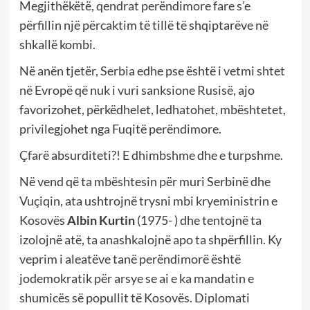
Megjithëkëtë, qendrat perëndimore fare s’e
përfillin një përcaktim të tillë të shqiptarëve në
shkallë kombi.
Në anën tjetër, Serbia edhe pse është i vetmi shtet
në Evropë që nuk i vuri sanksione Rusisë, ajo
favorizohet, përkëdhelet, ledhatohet, mbështetet,
privilegjohet nga Fuqitë perëndimore.
Çfarë absurditeti?! E dhimbshme dhe e turpshme.
Në vend që ta mbështesin për muri Serbinë dhe
Vuçiqin, ata ushtrojnë trysni mbi kryeministrin e
Kosovës
Albin Kurtin
(1975- ) dhe tentojnë ta
izolojnë atë, ta anashkalojnë apo ta shpërfillin. Ky
veprim i aleatëve tanë perëndimorë është
jodemokratik për arsye se ai e ka mandatin e
shumicës së popullit të Kosovës. Diplomati