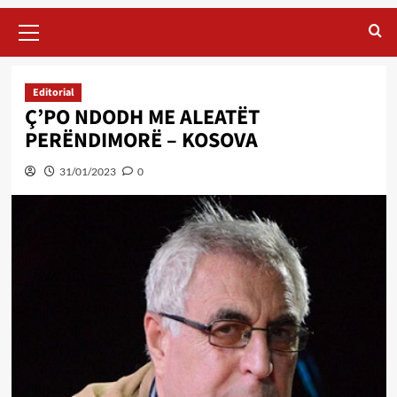
Primary
Menu
Editorial
Ç’PO NDODH ME ALEATËT
PERËNDIMORË – KOSOVA
31/01/2023
0