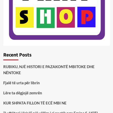
Recent Posts
RUBIKU, NJË HISTORI E PAZAKONTË MBITOKE DHE
NËNTOKE
Fjalë të urta për librin
Lëre ta dëgjojë zemrën
KUR SHPATA FILLON TË ECË MBI NE
”Luftëtari i lirisë” një vëllim i ri poetik nga Emine S. HOTI