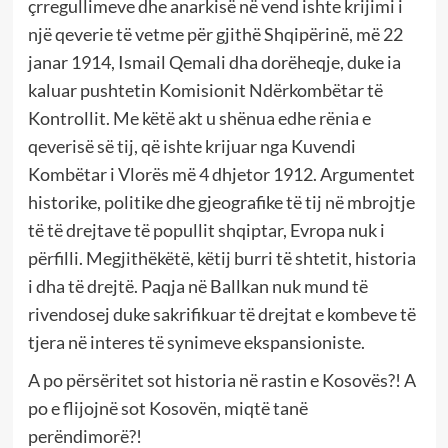
çrregullimeve dhe anarkisë në vend ishte krijimi i
një qeverie të vetme për gjithë Shqipërinë, më 22
janar 1914, Ismail Qemali dha dorëheqje, duke ia
kaluar pushtetin Komisionit Ndërkombëtar të
Kontrollit. Me këtë akt u shënua edhe rënia e
qeverisë së tij, që ishte krijuar nga Kuvendi
Kombëtar i Vlorës më 4 dhjetor 1912. Argumentet
historike, politike dhe gjeografike të tij në mbrojtje
të të drejtave të popullit shqiptar, Evropa nuk i
përfilli. Megjithëkëtë, këtij burri të shtetit, historia
i dha të drejtë. Paqja në Ballkan nuk mund të
rivendosej duke sakrifikuar të drejtat e kombeve të
tjera në interes të synimeve ekspansioniste.
A po përsëritet sot historia në rastin e Kosovës?! A
po e flijojnë sot Kosovën, miqtë tanë
perëndimorë?!