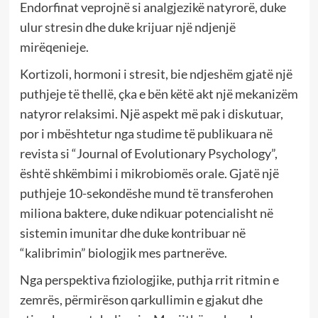
Endorfinat veprojnë si analgjezikë natyrorë, duke
ulur stresin dhe duke krijuar një ndjenjë
mirëqenieje.
Kortizoli, hormoni i stresit, bie ndjeshëm gjatë një
puthjeje të thellë, çka e bën këtë akt një mekanizëm
natyror relaksimi. Një aspekt më pak i diskutuar,
por i mbështetur nga studime të publikuara në
revista si “Journal of Evolutionary Psychology”,
është shkëmbimi i mikrobiomës orale. Gjatë një
puthjeje 10-sekondëshe mund të transferohen
miliona baktere, duke ndikuar potencialisht në
sistemin imunitar dhe duke kontribuar në
“kalibrimin” biologjik mes partnerëve.
Nga perspektiva fiziologjike, puthja rrit ritmin e
zemrës, përmirëson qarkullimin e gjakut dhe