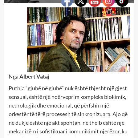
Nga
Albert Vataj
Puthja “gjuhë në gjuhë” nuk është thjesht një gjest
sensual, është një ndërveprim kompleks biokimik,
neurologjik dhe emocional, që përfshin një
orkestër të tërë procesesh të sinkronizuara. Ajo që
në dukje është një akt spontan, në thelb është një
mekanizëm i sofistikuar i komunikimit njerëzor, ku