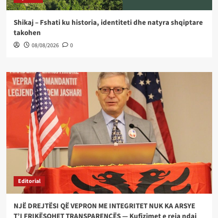
Shikaj – Fshati ku historia, identiteti dhe natyra shqiptare
takohen
08/08/2026
0
Editorial
NJË DREJTËSI QË VEPRON ME INTEGRITET NUK KA ARSYE
T’I FRIKËSOHET TRANSPARENCËS — Kufizimet e reja ndaj