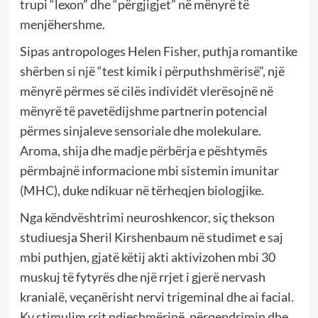
trupi “lexon” dhe “përgjigjet” në mënyrë të
menjëhershme.
Sipas antropologes Helen Fisher, puthja romantike
shërben si një “test kimik i përputhshmërisë”, një
mënyrë përmes së cilës individët vlerësojnë në
mënyrë të pavetëdijshme partnerin potencial
përmes sinjaleve sensoriale dhe molekulare.
Aroma, shija dhe madje përbërja e pështymës
përmbajnë informacione mbi sistemin imunitar
(MHC), duke ndikuar në tërheqjen biologjike.
Nga këndvështrimi neuroshkencor, siç thekson
studiuesja Sheril Kirshenbaum në studimet e saj
mbi puthjen, gjatë këtij akti aktivizohen mbi 30
muskuj të fytyrës dhe një rrjet i gjerë nervash
kranialë, veçanërisht nervi trigeminal dhe ai facial.
Ky stimulim rrit ndjeshmërinë, përqendrimin dhe