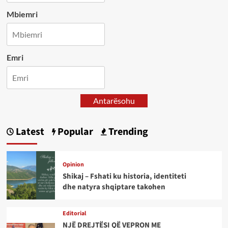
Mbiemri
Emri
Antarësohu
Latest
Popular
Trending
Opinion
Shikaj – Fshati ku historia, identiteti
dhe natyra shqiptare takohen
Editorial
NJË DREJTËSI QË VEPRON ME