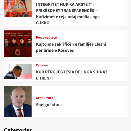
INTEGRITET NUK KA ARSYE T’I
FRIKËSOHET TRANSPARENCËS —
Kufizimet e reja ndaj medias nga
GJKKO
Personalitete
Kujtojmë sakrificën e familjes Lleshi
për lirinë e Kosovës
Opinion
KUR PËRGJEGJËSIA DEL NGA SHINAT
E TRENIT
Art Kulture
Shelgu lotues
Categories