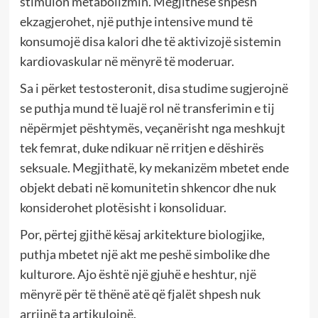
stimulon metabolizmin. Megjithëse shpesh
ekzagjerohet, një puthje intensive mund të
konsumojë disa kalori dhe të aktivizojë sistemin
kardiovaskular në mënyrë të moderuar.
Sa i përket testosteronit, disa studime sugjerojnë
se puthja mund të luajë rol në transferimin e tij
nëpërmjet pështymës, veçanërisht nga meshkujt
tek femrat, duke ndikuar në rritjen e dëshirës
seksuale. Megjithatë, ky mekanizëm mbetet ende
objekt debati në komunitetin shkencor dhe nuk
konsiderohet plotësisht i konsoliduar.
Por, përtej gjithë kësaj arkitekture biologjike,
puthja mbetet një akt me peshë simbolike dhe
kulturore. Ajo është një gjuhë e heshtur, një
mënyrë për të thënë atë që fjalët shpesh nuk
arrijnë ta artikulojnë.