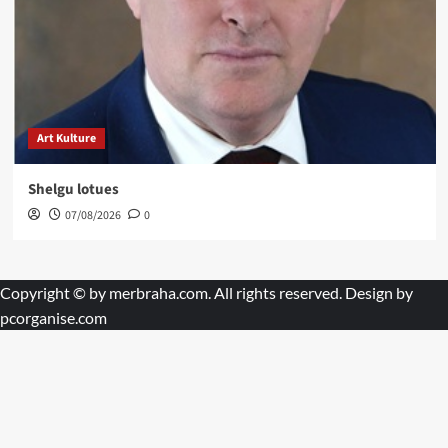
Art Kulture
Shelgu lotues
07/08/2026
0
Copyright © by
merbraha.com
. All rights reserved. Design by
pcorganise.com