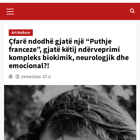
Primary
Menu
Art Kulture
Çfarë ndodhë gjatë një “Puthje
franceze”, gjatë këtij ndërveprimi
kompleks biokimik, neurologjik dhe
emocional?!
29/04/2026
0