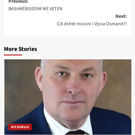
Post
Previous:
BASHKËBISEDIM ME VETEN
navigation
Next:
Cili është misioni i Vjosa Osmanit?!
More Stories
Art Kulture