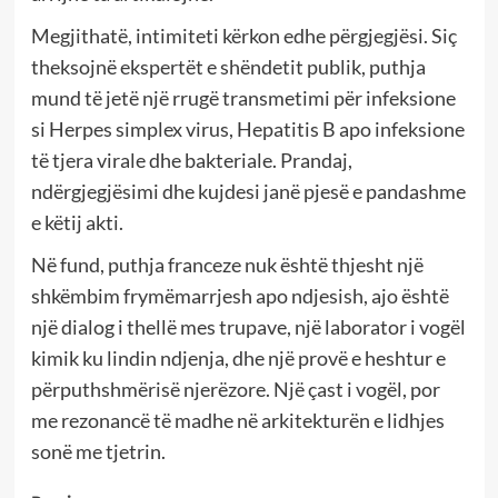
Megjithatë, intimiteti kërkon edhe përgjegjësi. Siç
theksojnë ekspertët e shëndetit publik, puthja
mund të jetë një rrugë transmetimi për infeksione
si Herpes simplex virus, Hepatitis B apo infeksione
të tjera virale dhe bakteriale. Prandaj,
ndërgjegjësimi dhe kujdesi janë pjesë e pandashme
e këtij akti.
Në fund, puthja franceze nuk është thjesht një
shkëmbim frymëmarrjesh apo ndjesish, ajo është
një dialog i thellë mes trupave, një laborator i vogël
kimik ku lindin ndjenja, dhe një provë e heshtur e
përputhshmërisë njerëzore. Një çast i vogël, por
me rezonancë të madhe në arkitekturën e lidhjes
sonë me tjetrin.