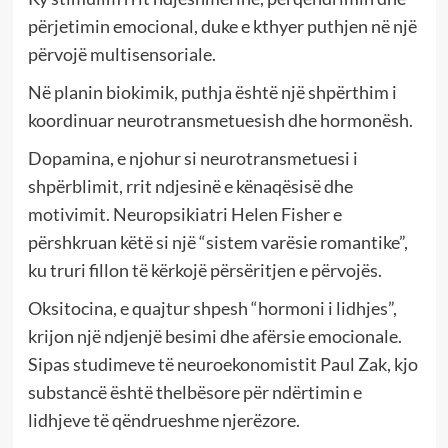
përjetimin emocional, duke e kthyer puthjen në një
përvojë multisensoriale.
Në planin biokimik, puthja është një shpërthim i
koordinuar neurotransmetuesish dhe hormonësh.
Dopamina, e njohur si neurotransmetuesi i
shpërblimit, rrit ndjesinë e kënaqësisë dhe
motivimit. Neuropsikiatri Helen Fisher e
përshkruan këtë si një “sistem varësie romantike”,
ku truri fillon të kërkojë përsëritjen e përvojës.
Oksitocina, e quajtur shpesh “hormoni i lidhjes”,
krijon një ndjenjë besimi dhe afërsie emocionale.
Sipas studimeve të neuroekonomistit Paul Zak, kjo
substancë është thelbësore për ndërtimin e
lidhjeve të qëndrueshme njerëzore.