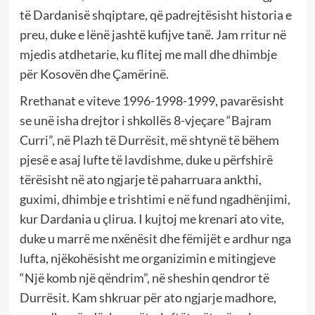
të Dardanisë shqiptare, që padrejtësisht historia e
preu, duke e lënë jashtë kufijve tanë. Jam rritur në
mjedis atdhetarie, ku flitej me mall dhe dhimbje
për Kosovën dhe Çamërinë.
Rrethanat e viteve 1996-1998-1999, pavarësisht
se unë isha drejtor i shkollës 8-vjeçare “Bajram
Curri”, në Plazh të Durrësit, më shtynë të bëhem
pjesë e asaj lufte të lavdishme, duke u përfshirë
tërësisht në ato ngjarje të paharruara ankthi,
guximi, dhimbje e trishtimi e në fund ngadhënjimi,
kur Dardania u çlirua. I kujtoj me krenari ato vite,
duke u marrë me nxënësit dhe fëmijët e ardhur nga
lufta, njëkohësisht me organizimin e mitingjeve
“Një komb një qëndrim”, në sheshin qendror të
Durrësit. Kam shkruar për ato ngjarje madhore,