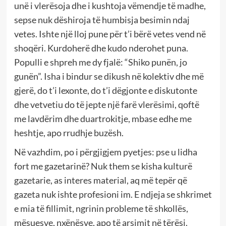
unë i vlerësoja dhe i kushtoja vëmendje të madhe,
sepse nuk dëshiroja të humbisja besimin ndaj
vetes. Ishte një lloj pune për t’i bërë vetes vend në
shoqëri. Kurdoherë dhe kudo nderohet puna.
Populli e shpreh me dy fjalë: “Shiko punën, jo
gunën”. Isha i bindur se dikush në kolektiv dhe më
gjerë, do t’i lexonte, do t’i dëgjonte e diskutonte
dhe vetvetiu do të jepte një farë vlerësimi, qoftë
me lavdërim dhe duartrokitje, mbase edhe me
heshtje, apo rrudhje buzësh.
Në vazhdim, po i përgjigjem pyetjes: pse u lidha
fort me gazetarinë? Nuk them se kisha kulturë
gazetarie, as interes material, aq më tepër që
gazeta nuk ishte profesioni im. E ndjeja se shkrimet
e mia të fillimit, ngrinin probleme të shkollës,
mësuesve, nxënësve, apo të arsimit në tërësi.