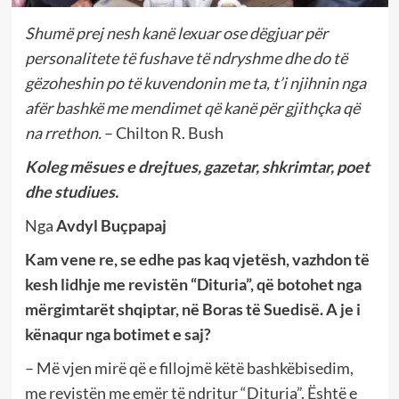
Shumë prej nesh kanë lexuar ose dëgjuar për
personalitete të fushave të ndryshme dhe do të
gëzoheshin po të kuvendonin me ta, t’i njihnin nga
afër bashkë me mendimet që kanë për gjithçka që
na rrethon.
– Chilton R. Bush
Koleg mësues e drejtues, gazetar, shkrimtar, poet
dhe studiues.
Nga
Avdyl Buçpapaj
Kam vene re, se edhe pas kaq vjetësh, vazhdon të
kesh lidhje me revistën “Dituria”, që botohet nga
mërgimtarët shqiptar, në Boras të Suedisë. A je i
kënaqur nga botimet e saj?
– Më vjen mirë që e fillojmë këtë bashkëbisedim,
me revistën me emër të ndritur “Dituria”. Është e