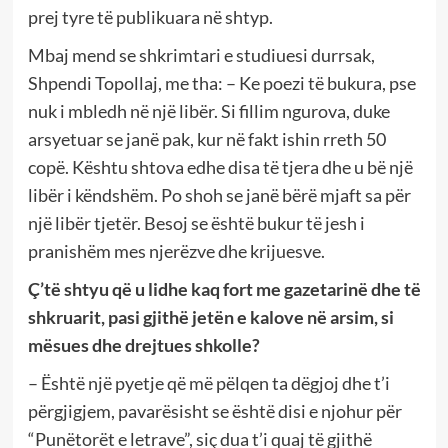
prej tyre të publikuara në shtyp.
Mbaj mend se shkrimtari e studiuesi durrsak,
Shpendi Topollaj, me tha: – Ke poezi të bukura, pse
nuk i mbledh në një libër. Si fillim ngurova, duke
arsyetuar se janë pak, kur në fakt ishin rreth 50
copë. Kështu shtova edhe disa të tjera dhe u bë një
libër i këndshëm. Po shoh se janë bërë mjaft sa për
një libër tjetër. Besoj se është bukur të jesh i
pranishëm mes njerëzve dhe krijuesve.
Ç’të shtyu që u lidhe kaq fort me gazetarinë dhe të
shkruarit, pasi gjithë jetën e kalove në arsim, si
mësues dhe drejtues shkolle?
– Është një pyetje që më pëlqen ta dëgjoj dhe t’i
përgjigjem, pavarësisht se është disi e njohur për
“Punëtorët e letrave”, siç dua t’i quaj të gjithë