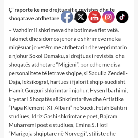
Ç’ raporte ke me drejtuesit e revistës dhe të
shoqatave atdhetare në Suedi?
– Vazhdimi i shkrimeve dhe botimeve flet vetë.
Takimet dhe sidomos jehona e shkrimeve më ka
miqësuar jo vetëm me atdhetarin dhe veprimtarin
e njohur Sokol Demaku, si drejtues i revistës, dhe
shoqatës atdhetare “Migjeni”, por edhe me disa
personalitete të letrave shqipe, si Sadulla Zendeli-
Daja, leksikograf, hartues i fjalorit shqip-suedisht,
Hamit Gurguri shkrimtar i njohur, Hysen Ibarhimi,
kryetar i Shoqatës së Shkrimtarëve dhe Artistike
“Papa Klementi XI. Albani” në Suedi, Fetah Bahtiri
studiues, Idriz Gashi shkrimtar e poet, Bajram
Muharremi poet e studiues, Emine S. Hoti
“Marigoja shqiptare në Norvegji”, stiliste dhe