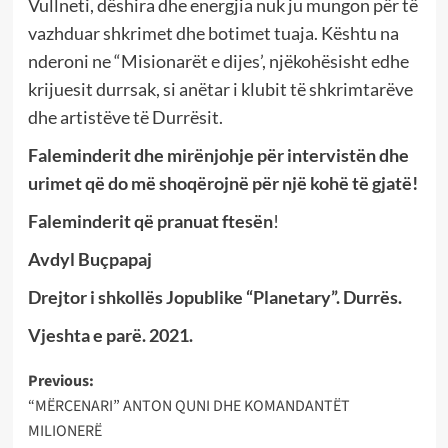
Vullneti, dëshira dhe energjia nuk ju mungon për të
vazhduar shkrimet dhe botimet tuaja. Kështu na
nderoni ne “Misionarët e dijes’, njëkohësisht edhe
krijuesit durrsak, si anëtar i klubit të shkrimtarëve
dhe artistëve të Durrësit.
Faleminderit dhe mirënjohje për intervistën dhe
urimet që do më shoqërojnë për një kohë të gjatë!
Faleminderit që pranuat ftesën
!
Avdyl Buçpapaj
Drejtor i shkollës Jopublike “Planetary”. Durrës.
Vjeshta e parë. 2021.
Post
Previous:
“MËRCENARI” ANTON QUNI DHE KOMANDANTËT
navigation
MILIONERË