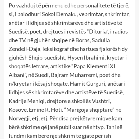
Po vazhdoj të përmend edhe personalitete të tjerë,
si, i palodhuri Sokol Demaku, veprimtar, shkrimtar,
anëtar i lidhjes së shkrimtarëve dhe artistëve të
Suedisë, poet, drejtues i revistës “Dituria”, i radios
dhe TV. në gjuhën shqipe në Boras, Sadulla
Zendeli-Daja, leksikograf dhe hartues fjalorësh dy
gjuhësh Shqip-suedisht, Hysen Ibrahimi, kryetar i
shoqatës letrare, artistike “Papa Klementi XI.
Albani”, në Suedi, Bajram Muharremi, poet dhe
n/kryetar i kësaj shoqate, Hamit Gurguri, anëtar i
lidhjes së shkrimtarëve dhe artistëve të Suedisë,
Kadrije Meniqi, drejtore e shkollës Vushtri,
Kosovë, Emine R. Hoti. “Marigoja shqiptare” në
Norvegji, etj, etj. Për disa prej këtyre miqve kam
bërë shkrime që janë publikuar në shtyp. Tani së
fundmi kam bërë një shkrim të gjatë për ish