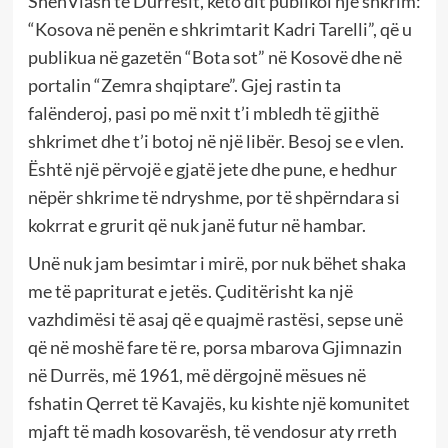
ShënVlash të Durrësit, këto dit publikoi një shkrim:
“Kosova në penën e shkrimtarit Kadri Tarelli”, që u
publikua në gazetën “Bota sot” në Kosovë dhe në
portalin “Zemra shqiptare”. Gjej rastin ta
falënderoj, pasi po më nxit t’i mbledh të gjithë
shkrimet dhe t’i botoj në një libër. Besoj se e vlen.
Është një përvojë e gjatë jete dhe pune, e hedhur
nëpër shkrime të ndryshme, por të shpërndara si
kokrrat e grurit që nuk janë futur në hambar.
Unë nuk jam besimtar i mirë, por nuk bëhet shaka
me të papriturat e jetës. Çuditërisht ka një
vazhdimësi të asaj që e quajmë rastësi, sepse unë
që në moshë fare të re, porsa mbarova Gjimnazin
në Durrës, më 1961, më dërgojnë mësues në
fshatin Qerret të Kavajës, ku kishte një komunitet
mjaft të madh kosovarësh, të vendosur aty rreth