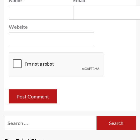
Name
*
Email
*
Website
Search
for: