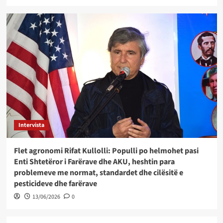
Intervista
Flet agronomi Rifat Kullolli: Populli po helmohet pasi
Enti Shtetëror i Farërave dhe AKU, heshtin para
problemeve me normat, standardet dhe cilësitë e
pesticideve dhe farërave
13/06/2026
0