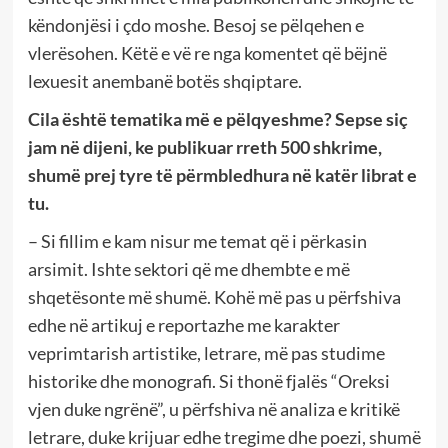
këndonjësi i çdo moshe. Besoj se pëlqehen e
vlerësohen. Këtë e vë re nga komentet që bëjnë
lexuesit anembanë botës shqiptare.
Cila është tematika më e pëlqyeshme? Sepse siç
jam në dijeni, ke publikuar rreth 500 shkrime,
shumë prej tyre të përmbledhura në katër librat e
tu.
– Si fillim e kam nisur me temat që i përkasin
arsimit. Ishte sektori që me dhembte e më
shqetësonte më shumë. Kohë më pas u përfshiva
edhe në artikuj e reportazhe me karakter
veprimtarish artistike, letrare, më pas studime
historike dhe monografi. Si thonë fjalës “Oreksi
vjen duke ngrënë”, u përfshiva në analiza e kritikë
letrare, duke krijuar edhe tregime dhe poezi, shumë