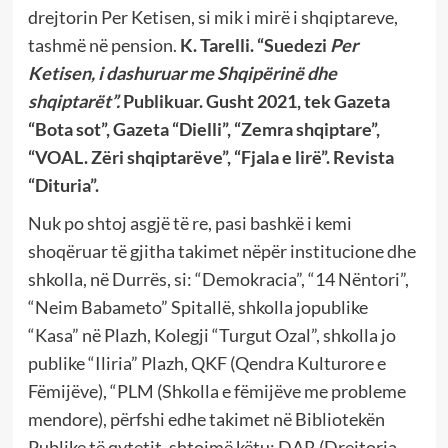
drejtorin Per Ketisen, si mik i mirë i shqiptareve,
tashmë në pension.
K. Tarelli. “Suedezi
Per
Ketisen, i dashuruar me Shqipërinë dhe
shqiptarët”.
Publikuar. Gusht 2021, tek Gazeta
“Bota sot”, Gazeta “Dielli”, “Zemra shqiptare”,
“VOAL. Zëri shqiptarëve”, “Fjala e lirë”. Revista
“Dituria”.
Nuk po shtoj asgjë të re, pasi bashkë i kemi
shoqëruar të gjitha takimet nëpër institucione dhe
shkolla, në Durrës, si: “Demokracia”, “14 Nëntori”,
“Neim Babameto” Spitallë, shkolla jopublike
“Kasa” në Plazh, Kolegji “Turgut Ozal”, shkolla jo
publike “Iliria” Plazh, QKF (Qendra Kulturore e
Fëmijëve), “PLM (Shkolla e fëmijëve me probleme
mendore), përfshi edhe takimet në Bibliotekën
Publike të qytetit, shtojmë këtu: DAR (Drejtoria