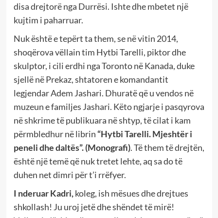
disa drejtorë nga Durrësi. Ishte dhe mbetet një
kujtim i paharruar.
Nuk është e tepërt ta them, se në vitin 2014,
shoqërova vëllain tim Hytbi Tarelli, piktor dhe
skulptor, i cili erdhi nga Toronto në Kanada, duke
sjellë në Prekaz, shtatoren e komandantit
legjendar Adem Jashari. Dhuratë që u vendos në
muzeun e familjes Jashari. Këto ngjarje i pasqyrova
në shkrime të publikuara në shtyp, të cilat i kam
përmbledhur në librin
“Hytbi Tarelli. Mjeshtër i
peneli dhe daltës”. (Monografi)
. Të them të drejtën,
është një temë që nuk tretet lehte, aq sa do të
duhen net dimri për t’i rrëfyer.
I nderuar Kadri,
koleg, ish mësues dhe drejtues
shkollash! Ju uroj jetë dhe shëndet të mirë!