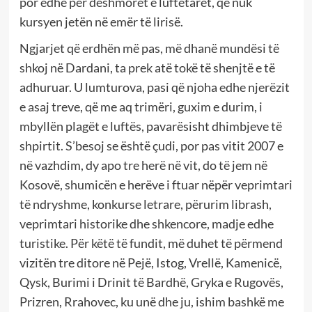
por edhe për dëshmorët e luftëtarët, që nuk
kursyen jetën në emër të lirisë.
Ngjarjet që erdhën më pas, më dhanë mundësi të
shkoj në Dardani, ta prek atë tokë të shenjtë e të
adhuruar. U lumturova, pasi që njoha edhe njerëzit
e asaj treve, që me aq trimëri, guxim e durim, i
mbyllën plagët e luftës, pavarësisht dhimbjeve të
shpirtit. S’besoj se është çudi, por pas vitit 2007 e
në vazhdim, dy apo tre herë në vit, do të jem në
Kosovë, shumicën e herëve i ftuar nëpër veprimtari
të ndryshme, konkurse letrare, përurim librash,
veprimtari historike dhe shkencore, madje edhe
turistike. Për këtë të fundit, më duhet të përmend
vizitën tre ditore në Pejë, Istog, Vrellë, Kamenicë,
Qysk, Burimi i Drinit të Bardhë, Gryka e Rugovës,
Prizren, Rrahovec, ku unë dhe ju, ishim bashkë me