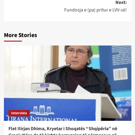
Next:
Fundosja e (pa) pritur e LVV-së!
More Stories
Intervista
Flet Ilirjan Dhima, Kryetar i Shoqatës “Shqipëria” në