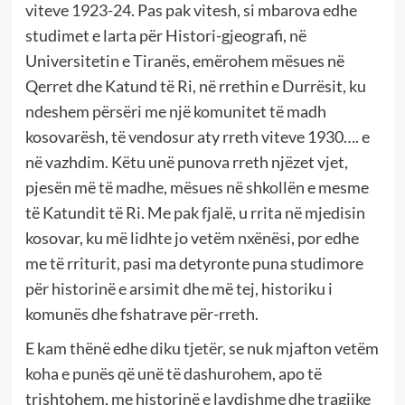
viteve 1923-24. Pas pak vitesh, si mbarova edhe
studimet e larta për Histori-gjeografi, në
Universitetin e Tiranës, emërohem mësues në
Qerret dhe Katund të Ri, në rrethin e Durrësit, ku
ndeshem përsëri me një komunitet të madh
kosovarësh, të vendosur aty rreth viteve 1930…. e
në vazhdim. Këtu unë punova rreth njëzet vjet,
pjesën më të madhe, mësues në shkollën e mesme
të Katundit të Ri. Me pak fjalë, u rrita në mjedisin
kosovar, ku më lidhte jo vetëm nxënësi, por edhe
me të rriturit, pasi ma detyronte puna studimore
për historinë e arsimit dhe më tej, historiku i
komunës dhe fshatrave për-rreth.
E kam thënë edhe diku tjetër, se nuk mjafton vetëm
koha e punës që unë të dashurohem, apo të
trishtohem, me historinë e lavdishme dhe tragjike