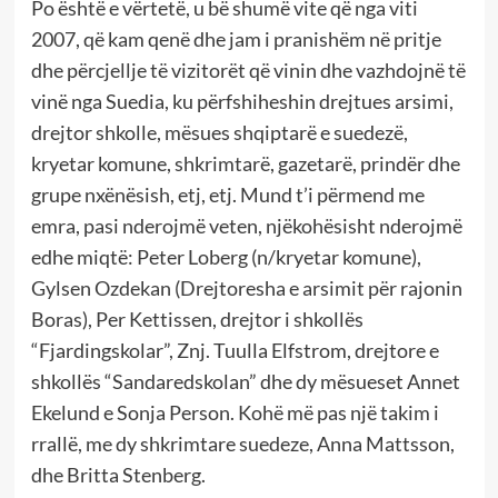
Po është e vërtetë, u bë shumë vite që nga viti
2007, që kam qenë dhe jam i pranishëm në pritje
dhe përcjellje të vizitorët që vinin dhe vazhdojnë të
vinë nga Suedia, ku përfshiheshin drejtues arsimi,
drejtor shkolle, mësues shqiptarë e suedezë,
kryetar komune, shkrimtarë, gazetarë, prindër dhe
grupe nxënësish, etj, etj. Mund t’i përmend me
emra, pasi nderojmë veten, njëkohësisht nderojmë
edhe miqtë: Peter Loberg (n/kryetar komune),
Gylsen Ozdekan (Drejtoresha e arsimit për rajonin
Boras), Per Kettissen, drejtor i shkollës
“Fjardingskolar”, Znj. Tuulla Elfstrom, drejtore e
shkollës “Sandaredskolan” dhe dy mësueset Annet
Ekelund e Sonja Person. Kohë më pas një takim i
rrallë, me dy shkrimtare suedeze, Anna Mattsson,
dhe Britta Stenberg.