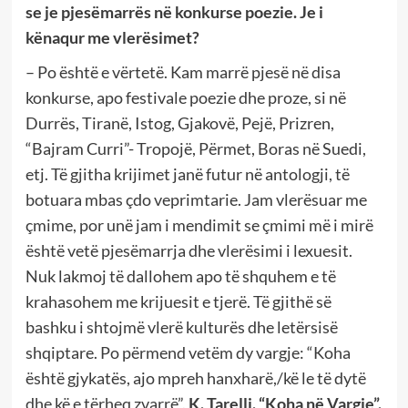
se je pjesëmarrës në konkurse poezie. Je i
kënaqur me vlerësimet?
– Po është e vërtetë. Kam marrë pjesë në disa
konkurse, apo festivale poezie dhe proze, si në
Durrës, Tiranë, Istog, Gjakovë, Pejë, Prizren,
“Bajram Curri”- Tropojë, Përmet, Boras në Suedi,
etj. Të gjitha krijimet janë futur në antologji, të
botuara mbas çdo veprimtarie. Jam vlerësuar me
çmime, por unë jam i mendimit se çmimi më i mirë
është vetë pjesëmarrja dhe vlerësimi i lexuesit.
Nuk lakmoj të dallohem apo të shquhem e të
krahasohem me krijuesit e tjerë. Të gjithë së
bashku i shtojmë vlerë kulturës dhe letërsisë
shqiptare. Po përmend vetëm dy vargje: “Koha
është gjykatës, ajo mpreh hanxharë,/kë le të dytë
dhe kë e tërheq zvarrë”.
K. Tarelli. “Koha në Vargje”.