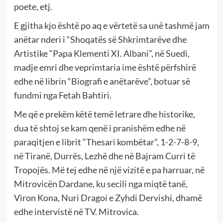
poete, etj.
E gjitha kjo është po aq e vërtetë sa unë tashmë jam
anëtar nderi i “Shoqatës së Shkrimtarëve dhe
Artistike “Papa Klementi XI. Albani”, në Suedi,
madje emri dhe veprimtaria ime është përfshirë
edhe në librin “Biografi e anëtarëve”, botuar së
fundmi nga Fetah Bahtiri.
Me që e prekëm këtë temë letrare dhe historike,
dua të shtoj se kam qenë i pranishëm edhe në
paraqitjen e librit “Thesari kombëtar”, 1-2-7-8-9,
në Tiranë, Durrës, Lezhë dhe në Bajram Curri të
Tropojës. Më tej edhe në një vizitë e pa harruar, në
Mitrovicën Dardane, ku secili nga miqtë tanë,
Viron Kona, Nuri Dragoi e Zyhdi Dervishi, dhamë
edhe intervistë në TV. Mitrovica.