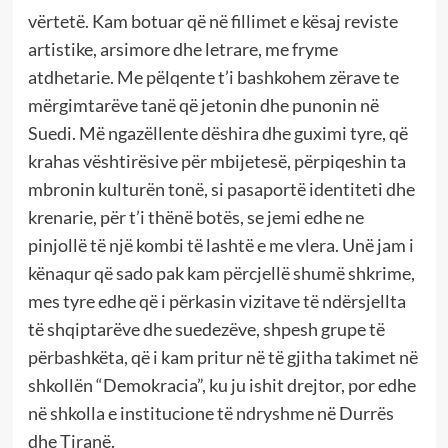
vërtetë. Kam botuar që në fillimet e kësaj reviste
artistike, arsimore dhe letrare, me fryme
atdhetarie. Me pëlqente t’i bashkohem zërave te
mërgimtarëve tanë që jetonin dhe punonin në
Suedi. Më ngazëllente dëshira dhe guximi tyre, që
krahas vështirësive për mbijetesë, përpiqeshin ta
mbronin kulturën tonë, si pasaportë identiteti dhe
krenarie, për t’i thënë botës, se jemi edhe ne
pinjollë të një kombi të lashtë e me vlera. Unë jam i
kënaqur që sado pak kam përcjellë shumë shkrime,
mes tyre edhe që i përkasin vizitave të ndërsjellta
të shqiptarëve dhe suedezëve, shpesh grupe të
përbashkëta, që i kam pritur në të gjitha takimet në
shkollën “Demokracia”, ku ju ishit drejtor, por edhe
në shkolla e institucione të ndryshme në Durrës
dhe Tiranë.