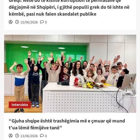
Greqi: Nëse do të kishte korrupsion të përmasave që
dëgjojmë në Shqipëri, i gjithë populli grek do të ishte në
këmbë, pasi nuk falen skandalet publike
15/06/2026
0
Intervista
“Gjuha shqipe është trashëgimia më e çmuar që mund
t’ua lëmë fëmijëve tanë”
13/06/2026
0