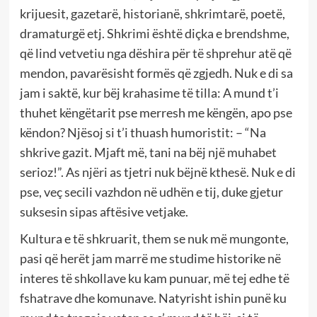
krijuesit, gazetarë, historianë, shkrimtarë, poetë,
dramaturgë etj. Shkrimi është diçka e brendshme,
që lind vetvetiu nga dëshira për të shprehur atë që
mendon, pavarësisht formës që zgjedh. Nuk e di sa
jam i saktë, kur bëj krahasime të tilla: A mund t’i
thuhet këngëtarit pse merresh me këngën, apo pse
këndon? Njësoj si t’i thuash humoristit: – “Na
shkrive gazit. Mjaft më, tani na bëj një muhabet
serioz!”. As njëri as tjetri nuk bëjnë kthesë. Nuk e di
pse, veç secili vazhdon në udhën e tij, duke gjetur
suksesin sipas aftësive vetjake.
Kultura e të shkruarit, them se nuk më mungonte,
pasi që herët jam marrë me studime historike në
interes të shkollave ku kam punuar, më tej edhe të
fshatrave dhe komunave. Natyrisht ishin punë ku