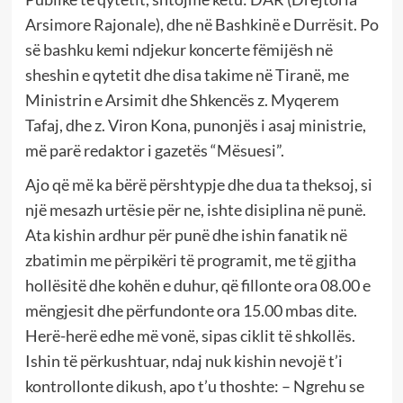
Arsimore Rajonale), dhe në Bashkinë e Durrësit. Po
së bashku kemi ndjekur koncerte fëmijësh në
sheshin e qytetit dhe disa takime në Tiranë, me
Ministrin e Arsimit dhe Shkencës z. Myqerem
Tafaj, dhe z. Viron Kona, punonjës i asaj ministrie,
më parë redaktor i gazetës “Mësuesi”.
Ajo që më ka bërë përshtypje dhe dua ta theksoj, si
një mesazh urtësie për ne, ishte disiplina në punë.
Ata kishin ardhur për punë dhe ishin fanatik në
zbatimin me përpikëri të programit, me të gjitha
hollësitë dhe kohën e duhur, që fillonte ora 08.00 e
mëngjesit dhe përfundonte ora 15.00 mbas dite.
Herë-herë edhe më vonë, sipas ciklit të shkollës.
Ishin të përkushtuar, ndaj nuk kishin nevojë t’i
kontrollonte dikush, apo t’u thoshte: – Ngrehu se