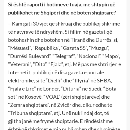
Si është raporti i botimeve tuaja, me shtypin që
publikohet në Shqipëri dhe në botën shqiptare?
– Kam gati 30 vjet që shkruaj dhe publikoj shkrime
të natyrave të ndryshëm. Si fillim në gazetat që
botoheshin dhe botohen në Tiranë dhe Durrës, si,
“Mësuesi”, “Republika”, “Gazeta 55”, “Muzgu”,
“Durrësi Bulevard”, “Telegraf”, “Nacional”, “Mapo”,
“Veterani”, “Dita”, “Fjala”, etj. Më pas me shtrirjen e
Internetit, publikoj në disa gazeta e portale
elektronike, si te “Dielli” dhe “Illyria” në SHBA,
“Fjala e Lire” në Londër, “Dituria” në Suedi, “Bota
sot” në Kosovë, “VOAL” (zëri shqiptarëve) dhe
“Zemra shqiptare”, në Zvicër dhe, dikur edhe te
“Tribuna shqiptare”, etj. Unë nuk i ndaj dot, të
gjitha janë me frymë shqiptarie. E rëndësishme
është që shkrimet e mia publikohen dhe shkojnë te