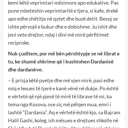
kemi këtë veprimtari mësimore apo edukative. Pas
pune mbeteshin veprimtaritë e tjera, si kafe, drekë
apo edhe shëtitje në qytet dhe buzë detit. Besoj se
ishte përvojë e bukur dhe e dobishme. Ju ishit dhe
jeni vete drejtor, ndaj i dini më mirë përfitimet
reciproke.
Nuk çuditem, por më bën përshtypje se në librat e
tu, ke shumë shkrime që i kushtohen Dardanisë
dhe dardanëve.
– E prisja këtë pyetje dhe më vjen mirë, pasi edhe
miq e lexues të tjerë e kanë vënë në dukje. Po është
e vërtetë që një pjesë të mirë të librave të mi, ka
tema nga Kosova, ose siç më pëlqen mua, emri i
lashtë “Dardania”. Aq e vërtetë është kjo, sa Bajram
Halil Gashi, koleg, ish mësues e drejtues shkolle në