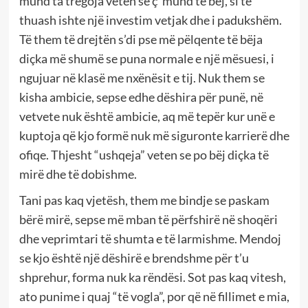
mund ta tregoja veten se ç’ mund të bëj, si të
thuash ishte një investim vetjak dhe i padukshëm.
Të them të drejtën s’di pse më pëlqente të bëja
diçka më shumë se puna normale e një mësuesi, i
ngujuar në klasë me nxënësit e tij. Nuk them se
kisha ambicie, sepse edhe dëshira për punë, në
vetvete nuk është ambicie, aq më tepër kur unë e
kuptoja që kjo formë nuk më siguronte karrierë dhe
ofiqe. Thjesht “ushqeja” veten se po bëj diçka të
mirë dhe të dobishme.
Tani pas kaq vjetësh, them me bindje se paskam
bërë mirë, sepse më mban të përfshirë në shoqëri
dhe veprimtari të shumta e të larmishme. Mendoj
se kjo është një dëshirë e brendshme për t’u
shprehur, forma nuk ka rëndësi. Sot pas kaq vitesh,
ato punime i quaj “të vogla”, por që në fillimet e mia,