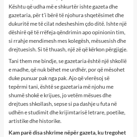
Kështu që udha më e shkurtër ishte gazeta dhe
gazetaria, për t’i bërë të njohura shqetësimet dhe
dukuritë me të cilat ndesheshim çdo ditë. Ishte një
dëshirë që të rrëfeja qëndrimin apo opinionin tim,
si rrahje mendimesh mes kolegësh, mësuesish dhe
drejtuesish. Si të thuash, një zë që kërkon përgjigje.
Tani them me bindje, se gazetaria është një shkollë
e madhe, që nuk bëhet me urdhër, por që mësohet
duke punuar pak nga pak. Ajo që vlerësoj së
tepërmi tani, është se gazetaria më njohu me
shumë shokë e krijues, jo vetëm mësues dhe
drejtues shkollash, sepse si pa dashje u futa në
udhën e studimit dhe krijimtarisë letrare, poetike,
artistike dhe historike.
Kam parë disa shkrime nëpër gazeta, ku tregohet