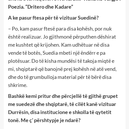
Poezia. “Dritero dhe Kadare”
A ke pasur ftesa për të vizituar Suedinë?
– Po, kam pasur ftesë para disa kohësh, por nuk
është realizuar. Jo gjithmonë përputhen dëshirat
me kushtet që krijohen. Kam udhëtuar në disa
vende të botës, Suedia mbeti një ëndërr e pa
plotësuar. Do të kisha mundësi të takoja miqtë e
mi, shqiptarë që banojnë prej kohësh në atë vend,
dhe do të grumbulloja material për të bërë disa
shkrime.
Bashkë kemi pritur dhe përcjellë të gjithë grupet
me suedezë dhe shqiptarë, të cilët kanë vizituar
Durrësin, disa institucione e shkolla të qytetit
tonë. Me ç’ përshtypje je ndarë?