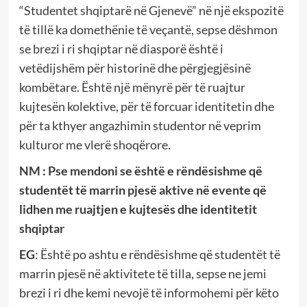
“Studentet shqiptarë në Gjenevë” në një ekspozitë
të tillë ka domethënie të veçantë, sepse dëshmon
se brezi i ri shqiptar në diasporë është i
vetëdijshëm për historinë dhe përgjegjësinë
kombëtare. Është një mënyrë për të ruajtur
kujtesën kolektive, për të forcuar identitetin dhe
për ta kthyer angazhimin studentor në veprim
kulturor me vlerë shoqërore.
NM :
Pse mendoni se është e rëndësishme që
studentët të marrin pjesë aktive në evente që
lidhen me ruajtjen e kujtesës dhe identitetit
shqiptar
EG
: Është po ashtu e rëndësishme që studentët të
marrin pjesë në aktivitete të tilla, sepse ne jemi
brezi i ri dhe kemi nevojë të informohemi për këto