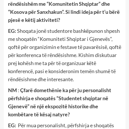
rëndësishëm me “Komunitetin Shqiptar” dhe
“Kosova për Sanxhakun”. Si lindi ideja për t’u bërë
pjesë e këtij aktiviteti?
EG:
Shoqata jonë studentore bashkëpunon shpesh
me shoqatën “Komuniteti Shqiptar i Gjenevës”,
qoftë për organizimin e festave të pavarësisë, qoftë
për konferenca të rëndësishme. Kishim diskutuar
prej kohësh me ta për të organizuar këtë
konferencë, pasi e konsideronim temën shumë të
rëndësishme dhe interesante.
NM
:
Çfarë domethënie ka për ju personalisht
përfshirja e shoqatës “Studentet shqiptar në
Gjenevë” në një ekspozitë historike dhe
kombëtare të kësaj natyre?
EG:
Për mua personalisht, përfshirja e shoqatës