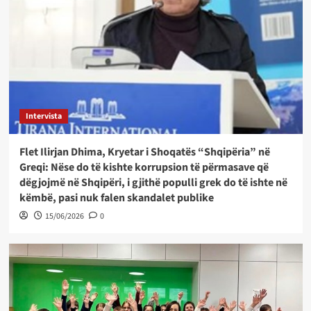
Intervista
Flet Ilirjan Dhima, Kryetar i Shoqatës “Shqipëria” në
Greqi: Nëse do të kishte korrupsion të përmasave që
dëgjojmë në Shqipëri, i gjithë populli grek do të ishte në
këmbë, pasi nuk falen skandalet publike
15/06/2026
0