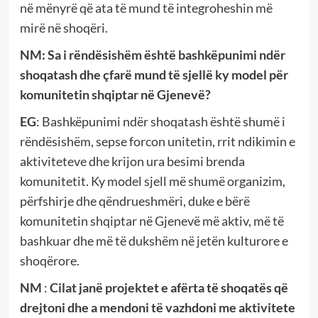
në mënyrë që ata të mund të integroheshin më
mirë në shoqëri.
NM:
Sa i rëndësishëm është bashkëpunimi ndër
shoqatash dhe çfarë mund të sjellë ky model për
komunitetin shqiptar në Gjenevë?
EG
: Bashkëpunimi ndër shoqatash është shumë i
rëndësishëm, sepse forcon unitetin, rrit ndikimin e
aktiviteteve dhe krijon ura besimi brenda
komunitetit. Ky model sjell më shumë organizim,
përfshirje dhe qëndrueshmëri, duke e bërë
komunitetin shqiptar në Gjenevë më aktiv, më të
bashkuar dhe më të dukshëm në jetën kulturore e
shoqërore.
NM
:
Cilat janë projektet e afërta të shoqatës që
drejtoni dhe a mendoni të vazhdoni me aktivitete