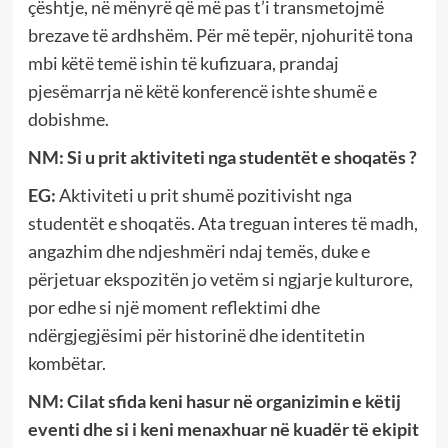
çështje, në mënyrë që më pas t’i transmetojmë
brezave të ardhshëm. Për më tepër, njohuritë tona
mbi këtë temë ishin të kufizuara, prandaj
pjesëmarrja në këtë konferencë ishte shumë e
dobishme.
NM: Si u prit aktiviteti nga studentët e shoqatës ?
EG:
Aktiviteti u prit shumë pozitivisht nga
studentët e shoqatës. Ata treguan interes të madh,
angazhim dhe ndjeshmëri ndaj temës, duke e
përjetuar ekspozitën jo vetëm si ngjarje kulturore,
por edhe si një moment reflektimi dhe
ndërgjegjësimi për historinë dhe identitetin
kombëtar.
NM:
Cilat sfida keni hasur në organizimin e këtij
eventi dhe si i keni menaxhuar në kuadër të ekipit