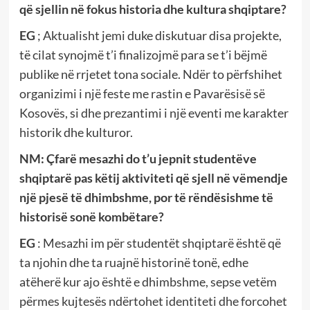
që sjellin në fokus historia dhe kultura shqiptare?
EG
; Aktualisht jemi duke diskutuar disa projekte,
të cilat synojmë t’i finalizojmë para se t’i bëjmë
publike në rrjetet tona sociale. Ndër to përfshihet
organizimi i një feste me rastin e Pavarësisë së
Kosovës, si dhe prezantimi i një eventi me karakter
historik dhe kulturor.
NM:
Çfarë mesazhi do t’u jepnit studentëve
shqiptarë pas këtij aktiviteti që sjell në vëmendje
një pjesë të dhimbshme, por të rëndësishme të
historisë sonë kombëtare?
EG
: Mesazhi im për studentët shqiptarë është që
ta njohin dhe ta ruajnë historinë tonë, edhe
atëherë kur ajo është e dhimbshme, sepse vetëm
përmes kujtesës ndërtohet identiteti dhe forcohet