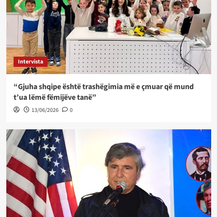
Intervista
“Gjuha shqipe është trashëgimia më e çmuar që mund
t’ua lëmë fëmijëve tanë”
13/06/2026
0