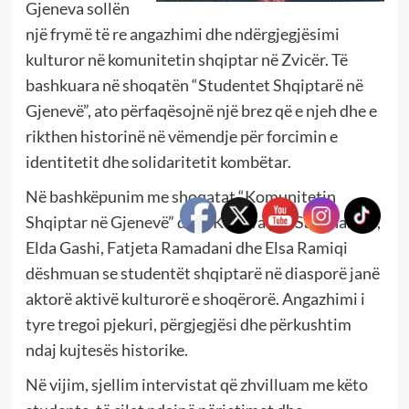
Gjeneva sollën
një frymë të re angazhimi dhe ndërgjegjësimi
kulturor në komunitetin shqiptar në Zvicër. Të
bashkuara në shoqatën “Studentet Shqiptarë në
Gjenevë”, ato përfaqësojnë një brez që e njeh dhe e
rikthen historinë në vëmendje për forcimin e
identitetit dhe solidaritetit kombëtar.
Në bashkëpunim me shoqatat “Komunitetin
Shqiptar në Gjenevë” dhe “Kosova për Sanxhakun”,
Elda Gashi, Fatjeta Ramadani dhe Elsa Ramiqi
dëshmuan se studentët shqiptarë në diasporë janë
aktorë aktivë kulturorë e shoqërorë. Angazhimi i
tyre tregoi pjekuri, përgjegjësi dhe përkushtim
ndaj kujtesës historike.
Në vijim, sjellim intervistat që zhvilluam me këto