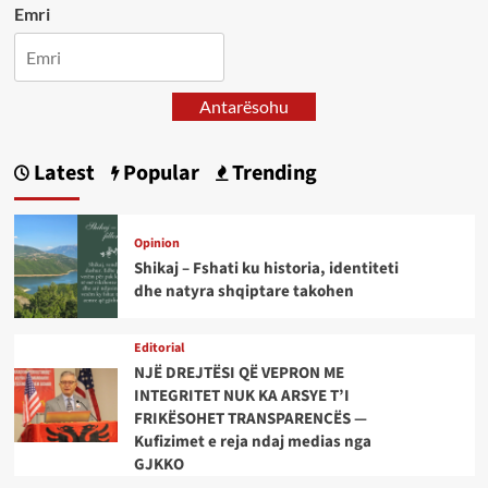
Emri
Antarësohu
Latest
Popular
Trending
Opinion
Shikaj – Fshati ku historia, identiteti
dhe natyra shqiptare takohen
Editorial
NJË DREJTËSI QË VEPRON ME
INTEGRITET NUK KA ARSYE T’I
FRIKËSOHET TRANSPARENCËS —
Kufizimet e reja ndaj medias nga
GJKKO