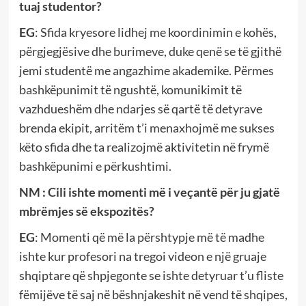
tuaj studentor?
EG
: Sfida kryesore lidhej me koordinimin e kohës,
përgjegjësive dhe burimeve, duke qenë se të gjithë
jemi studentë me angazhime akademike. Përmes
bashkëpunimit të ngushtë, komunikimit të
vazhdueshëm dhe ndarjes së qartë të detyrave
brenda ekipit, arritëm t’i menaxhojmë me sukses
këto sfida dhe ta realizojmë aktivitetin në frymë
bashkëpunimi e përkushtimi.
NM : Cili ishte momenti më i veçantë për ju gjatë
mbrëmjes së ekspozitës?
EG
: Momenti që më la përshtypje më të madhe
ishte kur profesori na tregoi videon e një gruaje
shqiptare që shpjegonte se ishte detyruar t’u fliste
fëmijëve të saj në bëshnjakeshit në vend të shqipes,