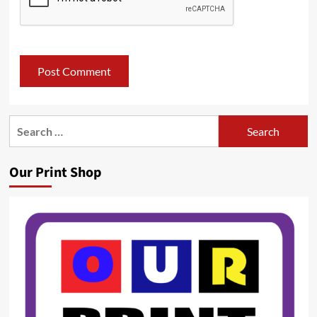
Search
for:
Our Print Shop