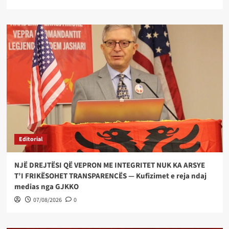
Editorial
NJË DREJTËSI QË VEPRON ME INTEGRITET NUK KA ARSYE
T’I FRIKËSOHET TRANSPARENCËS — Kufizimet e reja ndaj
medias nga GJKKO
07/08/2026
0