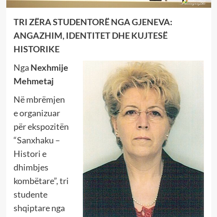
TRI ZËRA STUDENTORË NGA GJENEVA:
ANGAZHIM, IDENTITET DHE KUJTESË
HISTORIKE
Nga
Nexhmije
Mehmetaj
Në mbrëmjen
e organizuar
për ekspozitën
“Sanxhaku –
Histori e
dhimbjes
kombëtare”, tri
studente
shqiptare nga