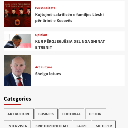
Personalitete
Kujtojmë sakrificën e familjes Lleshi
për lirinë e Kosovës
Opinion
KUR PËRGJEGJËSIA DEL NGA SHINAT
E TRENIT
Art Kulture
Shelgu lotues
Categories
ART KULTURE
BUSINESS
EDITORIAL
HISTORI
INTERVISTA
KRIPTOMONEDHAT
LAJME
ME TEPER