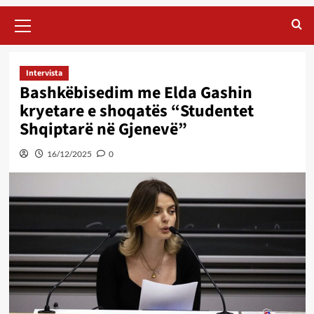
Primary
Menu
Intervista
Bashkëbisedim me Elda Gashin
kryetare e shoqatës “Studentet
Shqiptarë në Gjenevë”
16/12/2025
0