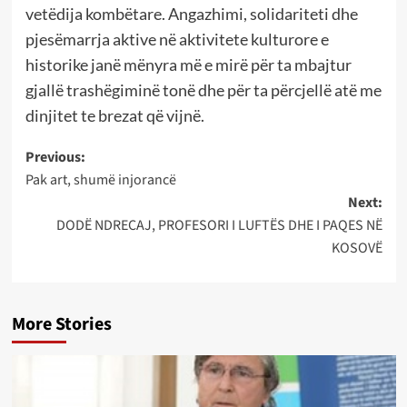
vetëdija kombëtare. Angazhimi, solidariteti dhe
pjesëmarrja aktive në aktivitete kulturore e
historike janë mënyra më e mirë për ta mbajtur
gjallë trashëgiminë tonë dhe për ta përcjellë atë me
dinjitet te brezat që vijnë.
Post
Previous:
Pak art, shumë injorancë
navigation
Next:
DODË NDRECAJ, PROFESORI I LUFTËS DHE I PAQES NË
KOSOVË
More Stories