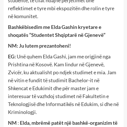
studente, të cilat ndajnë përjetimet dhe
reflektimet e tyre mbi ekspozitën dhe rolin e tyre
në komunitet.
Bashkëbisedim me Elda Gashin kryetare e
shoqatës “Studentet Shqiptarë në Gjenevë”
NM: Ju lutem prezantoheni!
EG:
Unë quhem Elda Gashi, jam me origjinë nga
Prishtina në Kosovë. Kam lindur në Gjenevë,
Zvicër, ku aktualisht po ndjek studimet e mia. Jam
në vitin e fundit të studimit Bachelor-it në
Shkencat e Edukimit dhe për master jam e
interesuar të vazhdoj studimet në Fakultetin e
Teknologjisë dhe Informatikës në Edukim, si dhe në
Kriminologji.
NM
:
Elda, mbrëmë patët një bashkë-organizim të