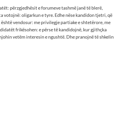
atët: përzgjedhësit e forumeve tashmë janë të blerë,
ta votojnë: oligarkun e tyre. Edhe nëse kandidon tjetri, që
ik është vendosur: me privilegje partiake e shtetërore, me
datët frikësohen: e përse të kandidojnë, kur gjithçka
, njohin vetëm interesin e ngushtë. Dhe pranojnë të shkelin