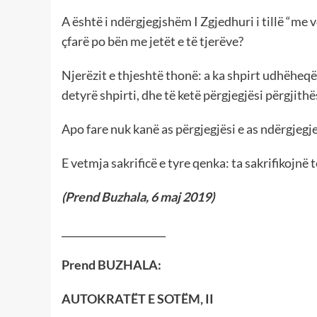
A është i ndërgjegjshëm I Zgjedhuri i tillë “me
çfarë po bën me jetët e të tjerëve?
Njerëzit e thjeshtë thonë: a ka shpirt udhëheqësi 
detyrë shpirti, dhe të ketë përgjegjësi përgjithë
Apo fare nuk kanë as përgjegjësi e as ndërgjegj
E vetmja sakrificë e tyre qenka: ta sakrifikojnë 
(Prend Buzhala, 6 maj 2019)
_____________________
Prend BUZHALA:
AUTOKRATËT E SOTËM, II