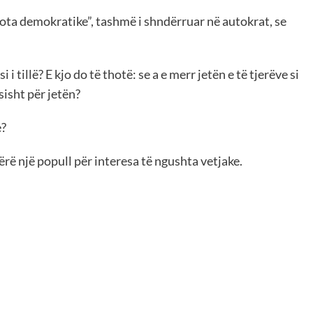
 vota demokratike”, tashmë i shndërruar në autokrat, se
i tillë? E kjo do të thotë: se a e merr jetën e të tjerëve si
sisht për jetën?
e?
tërë një popull për interesa të ngushta vetjake.