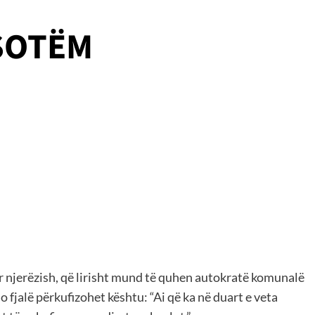
SOTËM
kter njerëzish, që lirisht mund të quhen autokratë komunalë
o fjalë përkufizohet kështu: “Ai që ka në duart e veta