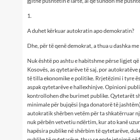
gjithë pushtetin e lartë, ai që sundon me pusht
1.
A duhet kërkuar autokratin apo demokratin?
Dhe, për të qenë demokrat, a thua u dashka me 
Nuk është po ashtu e habitshme përse ligjet që 
Kosovës, as qytetarëve të saj, por autokratëve p
të tilla ekonomike e politike. Rrjetëzimi i tyre 
aspak qytetarëve e hallexhinjve. Opinioni publik
kontrollohen dhe burimet publike. Qytetarët sho
minimale për bujqësi (nga donatorë të jashtëm),
autokratik shërben vetëm për ta shkatërruar një
nuk përbën vetvetiu ndërtim, kur ato kanë uzur
hapësira publike në shërbim të qytetarëve, duk
publike të qytetarëve, thua se ende jetojmë në