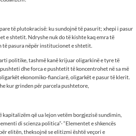
are të plutokracisë: ku sundojnë të pasurit; xhepi i pasur
gjet e shtetit. Ndryshe nuk do të kishte kaq emra të
 të pasura nëpër institucionet e shtetit.
rti politike, tashmë kanë krijuar oligarkinë e tyre të
pushteti dhe forca e pushtetit të koncentrohet në sa më
oligarkët ekonomiko-fianciarë, oligarkët e pasur të klerit.
dhe kur grinden për parcela pushtetore,
ë kapitalizëm që ua lejon vetëm borgjezisë sundimin,
lementi di scienza politica”- “Elementet e shkencës
për elitën, theksojnë se elitizmi është veçori e