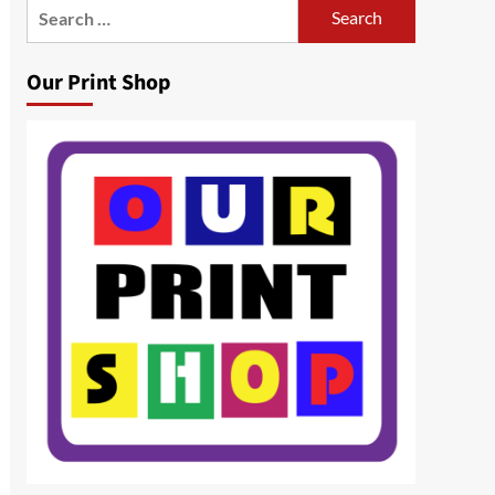
Search
for:
Our Print Shop