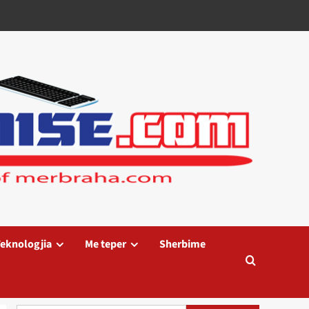
eknologjia
Me teper
Sherbime