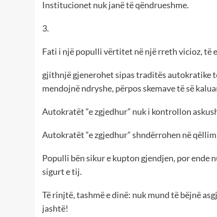
Institucionet nuk janë të qëndrueshme.
3.
Fati i një populli vërtitet në një rreth vicioz, të
gjithnjë gjenerohet sipas traditës autokratike të
mendojnë ndryshe, përpos skemave të së kaluarë
Autokratët “e zgjedhur” nuk i kontrollon askus
Autokratët “e zgjedhur” shndërrohen në qëllim t
Populli bën sikur e kupton gjendjen, por ende nu
sigurt e tij.
Të rinjtë, tashmë e dinë: nuk mund të bëjnë asgj
jashtë!