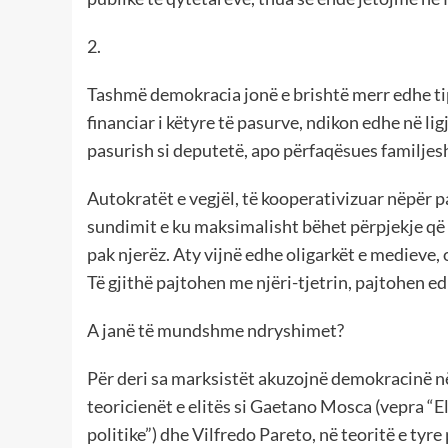
2.
Tashmë demokracia jonë e brishtë merr edhe tip
financiar i këtyre të pasurve, ndikon edhe në li
pasurish si deputetë, apo përfaqësues familjesh
Autokratët e vegjël, të kooperativizuar nëpër pa
sundimit e ku maksimalisht bëhet përpjekje që 
pak njerëz. Aty vijnë edhe oligarkët e medieve, 
Të gjithë pajtohen me njëri-tjetrin, pajtohen e
A janë të mundshme ndryshimet?
Për deri sa marksistët akuzojnë demokracinë n
teoricienët e elitës si Gaetano Mosca (vepra “E
politike”) dhe Vilfredo Pareto, në teoritë e tyre 