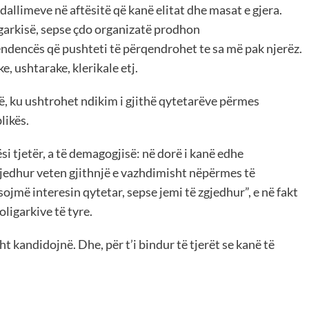
allimeve në aftësitë që kanë elitat dhe masat e gjera.
igarkisë, sepse çdo organizatë prodhon
ndencës që pushteti të përqendrohet te sa më pak njerëz.
e, ushtarake, klerikale etj.
ë, ku ushtrohet ndikim i gjithë qytetarëve përmes
likës.
i tjetër, a të demagogjisë: në dorë i kanë edhe
zgjedhur veten gjithnjë e vazhdimisht nëpërmes të
ojmë interesin qytetar, sepse jemi të zgjedhur”, e në fakt
ligarkive të tyre.
 kandidojnë. Dhe, për t’i bindur të tjerët se kanë të