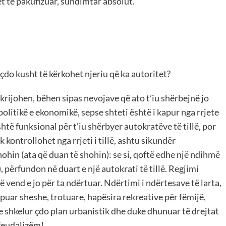
et të pakufizuar, sundimtar absolut.”
çdo kusht të kërkohet njeriu që ka autoritet?
krijohen, bëhen sipas nevojave që ato t’iu shërbejnë jo
olitikë e ekonomikë, sepse shteti është i kapur nga rrjete
është funksional për t’iu shërbyer autokratëve të tillë, por
 kontrollohet nga rrjeti i tillë, ashtu sikundër
hin (ata që duan të shohin): se si, qoftë edhe një ndihmë
 përfundon në duart e një autokrati të tillë. Regjimi
 vend e jo për ta ndërtuar. Ndërtimi i ndërtesave të larta,
puar sheshe, trotuare, hapësira rekreative për fëmijë,
e shkelur çdo plan urbanistik dhe duke dhunuar të drejtat
 feudalizëm!