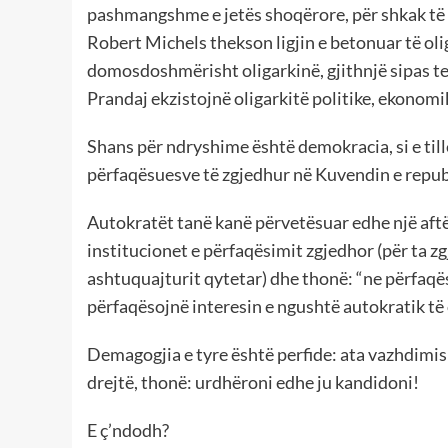
pashmangshme e jetës shoqërore, për shkak të d
Robert Michels thekson ligjin e betonuar të ol
domosdoshmërisht oligarkinë, gjithnjë sipas te
Prandaj ekzistojnë oligarkitë politike, ekonomik
Shans për ndryshime është demokracia, si e till
përfaqësuesve të zgjedhur në Kuvendin e repub
Autokratët tanë kanë përvetësuar edhe një aftës
institucionet e përfaqësimit zgjedhor (për ta 
ashtuquajturit qytetar) dhe thonë: “ne përfaqës
përfaqësojnë interesin e ngushtë autokratik të o
Demagogjia e tyre është perfide: ata vazhdimisht
drejtë, thonë: urdhëroni edhe ju kandidoni!
E ç’ndodh?