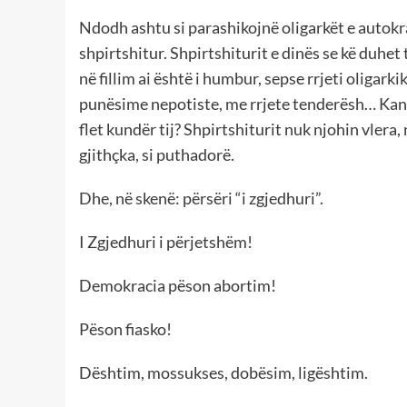
Ndodh ashtu si parashikojnë oligarkët e autokr
shpirtshitur. Shpirtshiturit e dinës se kë duhet 
në fillim ai është i humbur, sepse rrjeti oligark
punësime nepotiste, me rrjete tenderësh… Kandi
flet kundër tij? Shpirtshiturit nuk njohin vlera
gjithçka, si puthadorë.
Dhe, në skenë: përsëri “i zgjedhuri”.
I Zgjedhuri i përjetshëm!
Demokracia pëson abortim!
Pëson fiasko!
Dështim, mossukses, dobësim, ligështim.