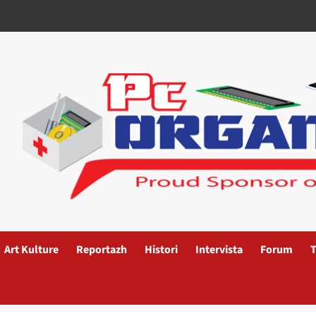
Art Kulture
Reportazh
Histori
Intervista
Forum
T