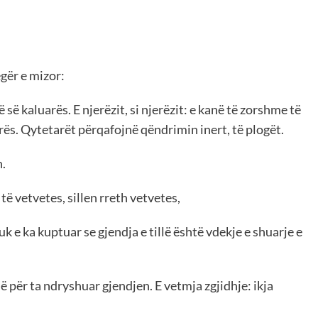
 egër e mizor:
 së kaluarës. E njerëzit, si njerëzit: e kanë të zorshme të
s. Qytetarët përqafojnë qëndrimin inert, të plogët.
h.
ë vetvetes, sillen rreth vetvetes,
k e ka kuptuar se gjendja e tillë është vdekje e shuarje e
ë për ta ndryshuar gjendjen. E vetmja zgjidhje: ikja