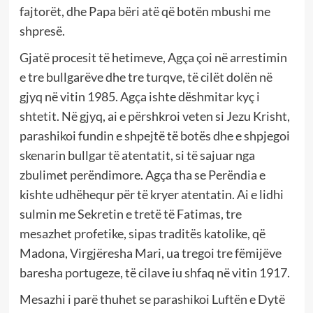
fajtorët, dhe Papa bëri atë që botën mbushi me
shpresë.
Gjatë procesit të hetimeve, Agça çoi në arrestimin
e tre bullgarëve dhe tre turqve, të cilët dolën në
gjyq në vitin 1985. Agça ishte dëshmitar kyç i
shtetit. Në gjyq, ai e përshkroi veten si Jezu Krisht,
parashikoi fundin e shpejtë të botës dhe e shpjegoi
skenarin bullgar të atentatit, si të sajuar nga
zbulimet perëndimore. Agça tha se Perëndia e
kishte udhëhequr për të kryer atentatin. Ai e lidhi
sulmin me Sekretin e tretë të Fatimas, tre
mesazhet profetike, sipas traditës katolike, që
Madona, Virgjëresha Mari, ua tregoi tre fëmijëve
baresha portugeze, të cilave iu shfaq në vitin 1917.
Mesazhi i parë thuhet se parashikoi Luftën e Dytë