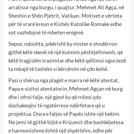
arratisur nga burgu, i quajtur, Mehmet Ali Agça, në
Sheshin e Shën Pjetrit, Vatikan. Motivet e vërteta
për të vrarë kreun e Kishës Katolike Romake edhe
sot vazhdojnë të mbeten enigmë.
Sepse, ndoshta, pikërisht ky mister e shndërron
gjithë këtë skenë në një kulmim pështjellimesh, që
këtë tragjizëm trazimtar dhe këtë qëllimsi ogurzezë
ta mbajë të tashëm si kërcënim në çdo kohë.
Pasi u shërua nga plagët e marra në këtë atentat,
Papa e vizitoi atentatorin, Mehmet Agçan në burg
dhe i ofroi falje, një gjest ky që rrëzoi çdo
dashakeqësi të ngatërrese ndërfetare që u
projektua. Dora e faljes së Papës ishte një bekim.
Ne jemi të gjithë bijtë e Krijuesit dhe bashkëjetesa
e harmonishme është një shpërblim, edhe për