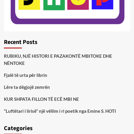
Recent Posts
RUBIKU, NJË HISTORI E PAZAKONTË MBITOKE DHE
NËNTOKE
Fjalë të urta për librin
Lëre ta dëgjojë zemrën
KUR SHPATA FILLON TË ECË MBI NE
”Luftëtari i lirisë” një vëllim i ri poetik nga Emine S. HOTI
Categories