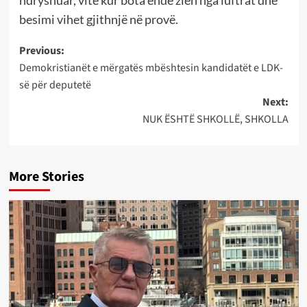
ndryshuar, vite kur bota ende zien nga luftrat dhe
besimi vihet gjithnjë në provë.
Post
Previous:
Demokristianët e mërgatës mbështesin kandidatët e LDK-
navigation
së për deputetë
Next:
NUK ËSHTË SHKOLLË, SHKOLLA
More Stories