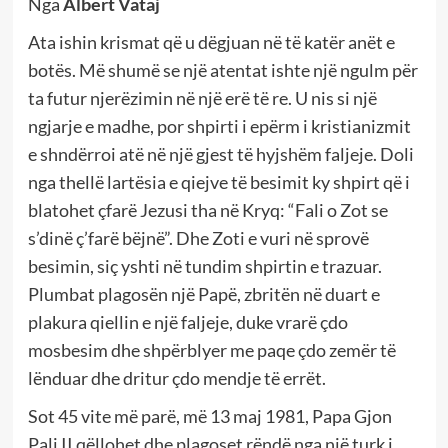
Nga
Albert Vataj
Ata ishin krismat që u dëgjuan në të katër anët e
botës. Më shumë se një atentat ishte një ngulm për
ta futur njerëzimin në një erë të re. U nis si një
ngjarje e madhe, por shpirti i epërm i kristianizmit
e shndërroi atë në një gjest të hyjshëm faljeje. Doli
nga thellë lartësia e qiejve të besimit ky shpirt që i
blatohet çfarë Jezusi tha në Kryq: “Fali o Zot se
s’dinë ç’farë bëjnë”. Dhe Zoti e vuri në sprovë
besimin, siç yshti në tundim shpirtin e trazuar.
Plumbat plagosën një Papë, zbritën në duart e
plakura qiellin e një faljeje, duke vrarë çdo
mosbesim dhe shpërblyer me paqe çdo zemër të
lënduar dhe dritur çdo mendje të errët.
Sot 45 vite më parë, më 13 maj 1981, Papa Gjon
Pali II qëllohet dhe plagoset rëndë nga një turk i