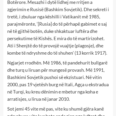
Botërore. Mesazhi i dytë lidhej me rritjen a
zgjerimin e Rusisë (Bashkim Sovjetik). Dhe sekreti i
tretë, i zbuluar nga këshilli i Vatikanit më 1985,
parajmëronte, ‘[Rusia] do të përhapë gabimet e saj
në të gjithë botën, duke shkaktuar luftëra dhe
persekutime të Kishës. E mira do të martirizohet.
Ati i Shenjtë do të provojë vuajtje (plagosje), dhe
kombe të ndryshme do të shuhen’ (13 korrik 1917).
Ngjarjet rrodhën. Më 1986, të pandehurit bullgarë
dhe turq u liruan për mungesë provash. Më 1991,
Bashkimi Sovjetik pushoi së ekzistuari. Në vitin
2000, pas 19 vjetësh burg në Itali, Agça u ekstradua
në Turqi, ku kreu dënimin e mbetur nga koha e
arratisjes, u lirua në janar 2010.
Sot jemi 45 vite më pas, vite ku shumë gjëra kanë