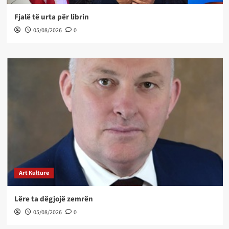
Fjalë të urta për librin
05/08/2026
0
Art Kulture
Lëre ta dëgjojë zemrën
05/08/2026
0