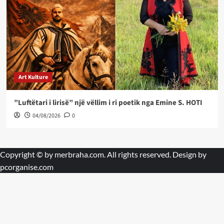
Art Kulture
”Luftëtari i lirisë” një vëllim i ri poetik nga Emine S. HOTI
04/08/2026
0
Copyright © by
merbraha.com
. All rights reserved. Design by
pcorganise.com