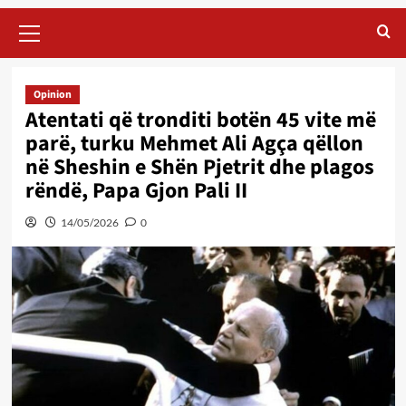
Primary
Menu
Opinion
Atentati që tronditi botën 45 vite më
parë, turku Mehmet Ali Agça qëllon
në Sheshin e Shën Pjetrit dhe plagos
rëndë, Papa Gjon Pali II
14/05/2026
0