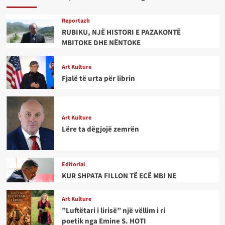
Reportazh
RUBIKU, NJË HISTORI E PAZAKONTË
MBITOKE DHE NËNTOKE
Art Kulture
Fjalë të urta për librin
Art Kulture
Lëre ta dëgjojë zemrën
Editorial
KUR SHPATA FILLON TË ECË MBI NE
Art Kulture
”Luftëtari i lirisë” një vëllim i ri
poetik nga Emine S. HOTI