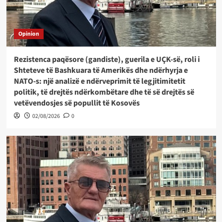
Opinion
Rezistenca paqësore (gandiste), guerila e UÇK-së, roli i
Shteteve të Bashkuara të Amerikës dhe ndërhyrja e
NATO-s: një analizë e ndërveprimit të legjitimitetit
politik, të drejtës ndërkombëtare dhe të së drejtës së
vetëvendosjes së popullit të Kosovës
02/08/2026
0