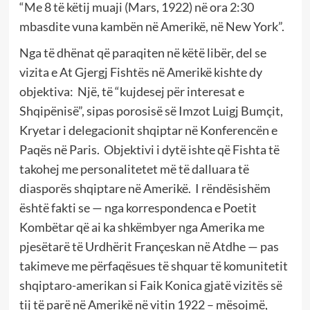
“Me 8 të këtij muaji (Mars, 1922) në ora 2:30
mbasdite vuna kambën në Amerikë, në New York”.
Nga të dhënat që paraqiten në këtë libër, del se
vizita e At Gjergj Fishtës në Amerikë kishte dy
objektiva: Një, të “kujdesej për interesat e
Shqipënisë”, sipas porosisë së Imzot Luigj Bumçit,
Kryetar i delegacionit shqiptar në Konferencën e
Paqës në Paris. Objektivi i dytë ishte që Fishta të
takohej me personalitetet më të dalluara të
diasporës shqiptare në Amerikë. I rëndësishëm
është fakti se — nga korrespondenca e Poetit
Kombëtar që ai ka shkëmbyer nga Amerika me
pjesëtarë të Urdhërit Françeskan në Atdhe — pas
takimeve me përfaqësues të shquar të komunitetit
shqiptaro-amerikan si Faik Konica gjatë vizitës së
tij të parë në Amerikë në vitin 1922 – mësojmë,