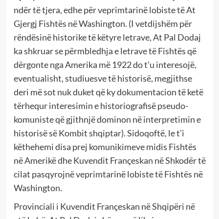
ndër të tjera, edhe për veprimtarinë lobiste të At
Gjergj Fishtës në Washington. (I vetdijshëm për
rëndësinë historike të këtyre letrave, At Pal Dodaj
ka shkruar se përmbledhja e letrave të Fishtës që
dërgonte nga Amerika më 1922 do t’u interesojë,
eventualisht, studiuesve të historisë, megjithse
deri më sot nuk duket që ky dokumentacion të ketë
tërhequr interesimin e historiografisë pseudo-
komuniste që gjithnjë dominon në interpretimin e
historisë së Kombit shqiptar). Sidoqoftë, le t’i
këthehemi disa prej komunikimeve midis Fishtës
në Amerikë dhe Kuvendit Françeskan në Shkodër të
cilat pasqyrojnë veprimtarinë lobiste të Fishtës në
Washington.
Provinciali i Kuvendit Françeskan në Shqipëri në