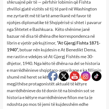
shkruajnë për të — përfshir lobimin që Fishta
zhvilloi gjatë vizitës së tij të parë në Washington
me zyrtarët më të lartë amerikanë në favor të
njohjes diplomatike të Shqipërisë si shtet i pavarur
nga Shtetet e Bashkuara. Këto shënime janë
bazuar në disa të dhëna dhe korrespondenca në
librin e vjetër përkujtimor,
“At Gjergj Fishta 1871-
1940”,
botuar nën kujdesin e At Benedikt Dema,
me rastin e vdekjes së At Gjergj Fishtës me 30-
dhjetor, 1940. Nga këto të dhëna na del se historia
e marrëdhënieve shqiptaro-amerikane e ka fillimin
shumë më heret se këto tre dekadat e fundit,
megjithëse protagonistët aktualë të këtyre
marrëdhënieve do të donin të na bindnin sot se
historia e këtyre marrëdhënieve fillon me ta (e
ndoshta po mos të jemi të kujdesshëm edhe