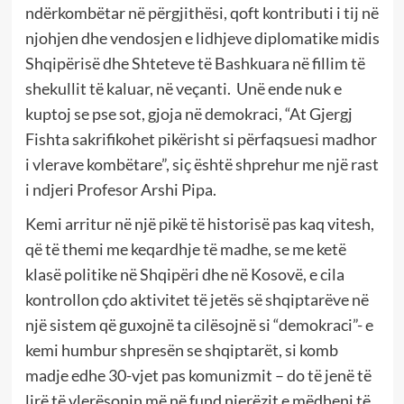
ndërkombëtar në përgjithësi, qoft kontributi i tij në
njohjen dhe vendosjen e lidhjeve diplomatike midis
Shqipërisë dhe Shteteve të Bashkuara në fillim të
shekullit të kaluar, në veçanti. Unë ende nuk e
kuptoj se pse sot, gjoja në demokraci, “At Gjergj
Fishta sakrifikohet pikërisht si përfaqsuesi madhor
i vlerave kombëtare”, siç është shprehur me një rast
i ndjeri Profesor Arshi Pipa.
Kemi arritur në një pikë të historisë pas kaq vitesh,
që të themi me keqardhje të madhe, se me ketë
klasë politike në Shqipëri dhe në Kosovë, e cila
kontrollon çdo aktivitet të jetës së shqiptarëve në
një sistem që guxojnë ta cilësojnë si “demokraci”- e
kemi humbur shpresën se shqiptarët, si komb
madje edhe 30-vjet pas komunizmit – do të jenë të
lirë të vlerësonin më në fund njerëzit e mëdhenj të