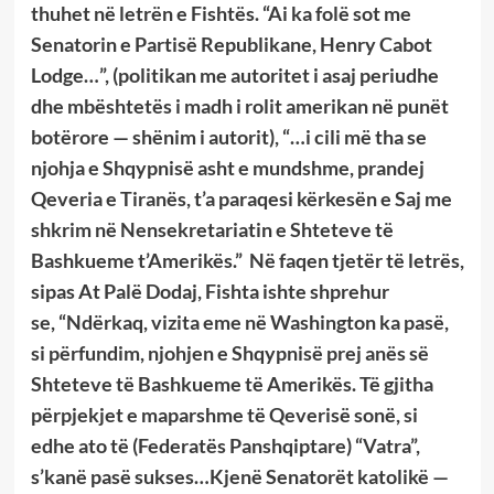
thuhet në letrën e Fishtës. “Ai ka folë sot me
Senatorin e Partisë Republikane, Henry Cabot
Lodge…”, (politikan me autoritet i asaj periudhe
dhe mbështetës i madh i rolit amerikan në punët
botërore — shënim i autorit), “…i cili më tha se
njohja e Shqypnisë asht e mundshme, prandej
Qeveria e Tiranës, t’a paraqesi kërkesën e Saj me
shkrim në Nensekretariatin e Shteteve të
Bashkueme t’Amerikës.” Në faqen tjetër të letrës,
sipas At Palë Dodaj, Fishta ishte shprehur
se, “Ndërkaq, vizita eme në Washington ka pasë,
si përfundim, njohjen e Shqypnisë prej anës së
Shteteve të Bashkueme të Amerikës. Të gjitha
përpjekjet e maparshme të Qeverisë sonë, si
edhe ato të (Federatës Panshqiptare) “Vatra”,
s’kanë pasë sukses…Kjenë Senatorët katolikë —