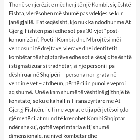
Thonë se njerëzit e mëdhenj të një Kombi, siç është
Fishta, vlerësohen më shumë pas vdekjes se kur
janë gjallë. Fatkeqësisht, kjo nuk ka ndodhur me At
Gjergj Fishtën pasi edhe sot pas 30-vjet “post-
komunizëm”, Poeti i Kombit dhe Mbrojtësi më i
vendosur i të drejtave, vlerave dhe identitetit
kombëtar të shqiptarëve edhe sot e kësaj dite është
i stigmatizuar si tradhëtar, si një personi i pa
dëshiruar në Shqipëri – persona non grata në
vendin e vet – atdheun, për të cilin punoi e veproi
aq shumë. Unë e kam shumë të vështirë gjithnjë të
konstatoj se ku e ka hallin Tirana zyrtare me At
Gjergj Fishtën, i cili me veprat e tija përjetësoi çdo
gjë me të cilat mund të krenohet Kombi Shqiptar
ndër shekuj, qoftë veprimtaria e tij shumë
dimensionale, në nivel kombëtar dhe