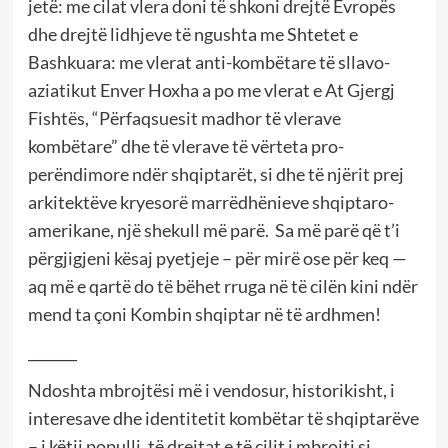
jetë: me cilat vlera doni të shkoni drejtë Evropës
dhe drejtë lidhjeve të ngushta me Shtetet e
Bashkuara: me vlerat anti-kombëtare të sllavo-
aziatikut Enver Hoxha a po me vlerat e At Gjergj
Fishtës, “Përfaqsuesit madhor të vlerave
kombëtare” dhe të vlerave të vërteta pro-
perëndimore ndër shqiptarët, si dhe të njërit prej
arkitektëve kryesorë marrëdhënieve shqiptaro-
amerikane, një shekull më parë. Sa më parë që t’i
përgjigjeni kësaj pyetjeje – për mirë ose për keq —
aq më e qartë do të bëhet rruga në të cilën kini ndër
mend ta çoni Kombin shqiptar në të ardhmen!
_______
Ndoshta mbrojtësi më i vendosur, historikisht, i
interesave dhe identitetit kombëtar të shqiptarëve
– i këtij populli, të drejtat e të cilit i mbrojti si