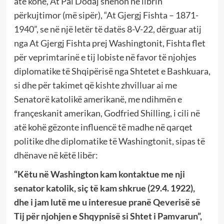
atë kohë, At Pal Dodaj shënon në librin
përkujtimor (më sipër), “At Gjergj Fishta – 1871-
1940”, se në një letër të datës 8-V-22, dërguar atij
nga At Gjergj Fishta prej Washingtonit, Fishta flet
për veprimtarinë e tij lobiste në favor të njohjes
diplomatike të Shqipërisë nga Shtetet e Bashkuara,
si dhe për takimet që kishte zhvilluar ai me
Senatorë katolikë amerikanë, me ndihmën e
françeskanit amerikan, Godfried Shilling, i cili në
atë kohë gëzonte influencë të madhe në qarqet
politike dhe diplomatike të Washingtonit, sipas të
dhënave në këtë libër:
“Këtu në Washington kam kontaktue me nji
senator katolik, siç të kam shkrue (29.4. 1922),
dhe i jam lutë me u interesue pranë Qeverisë së
Tij për njohjen e Shqypnisë si Shtet i Pamvarun”,