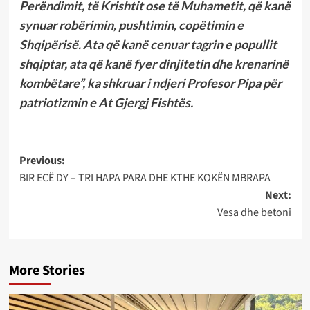
Perëndimit, të Krishtit ose të Muhametit, që kanë
synuar robërimin, pushtimin, copëtimin e
Shqipërisë. Ata që kanë cenuar tagrin e popullit
shqiptar, ata që kanë fyer dinjitetin dhe krenarinë
kombëtare”, ka shkruar i ndjeri Profesor Pipa për
patriotizmin e At Gjergj Fishtës.
Post
Previous:
BIR ECË DY – TRI HAPA PARA DHE KTHE KOKËN MBRAPA
navigation
Next:
Vesa dhe betoni
More Stories