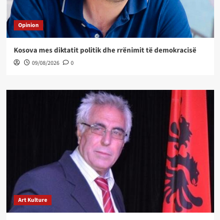
Opinion
Kosova mes diktatit politik dhe rrënimit të demokracisë
09/08/2026
0
Art Kulture