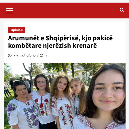
Primary
Menu
Opinion
Arumunët e Shqipërisë, kjo pakicë
kombëtare njerëzish krenarë
25/09/2023
0