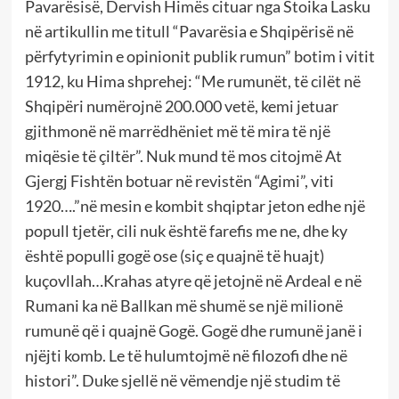
Pavarësisë, Dervish Himës cituar nga Stoika Lasku
në artikullin me titull “Pavarësia e Shqipërisë në
përfytyrimin e opinionit publik rumun” botim i vitit
1912, ku Hima shprehej: “Me rumunët, të cilët në
Shqipëri numërojnë 200.000 vetë, kemi jetuar
gjithmonë në marrëdhëniet më të mira të një
miqësie të çiltër”. Nuk mund të mos citojmë At
Gjergj Fishtën botuar në revistën “Agimi”, viti
1920….”në mesin e kombit shqiptar jeton edhe një
popull tjetër, cili nuk është farefis me ne, dhe ky
është populli gogë ose (siç e quajnë të huajt)
kuçovllah…Krahas atyre që jetojnë në Ardeal e në
Rumani ka në Ballkan më shumë se një milionë
rumunë që i quajnë Gogë. Gogë dhe rumunë janë i
njëjti komb. Le të hulumtojmë në filozofi dhe në
histori”. Duke sjellë në vëmendje një studim të