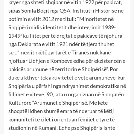
kryer nga shteti shqipar në vitin 1922 për pakicat,
sipas Sonila Boçit nga QSA, Instituti i Historisë në
botimin e vitit 2012 me titull: “Minoritetet në
Shqipëri midis identitetit dhe integrimit 1939-
1949″ ku flitet për të drejtat e pakicave të njohura
nga Deklarata e vitit 1921 ndër të tjera thuhet
se…”megjithkëtë zyrtarët e Tiranës nuk kanë
njoftuar Lidhjen e Kombeve edhe për ekzistencën e
pakicës arumune në territorin e Shqipërisë”. Por
duke u kthyer tek aktivitetet e vetë arumunëve, kur
Shqipëria u përfshi nga ndryshimet demokratike në
fillimet e viteve ´90, ata u organizuan në Shoqatën
Kulturore “Arumunët e Shqipërisë. Me këtë
shoqatë lidhen shumë emra të nderuar të këtij
komuniteti të cilët i orientuan fëmijët e tyre të
studionin në Rumani. Edhe pse Shqipëria ishte