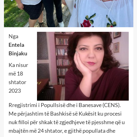
Nga
Entela
Binjaku
Ka nisur
më 18
shtator
2023
Rregjistrimi i Popullsisë dhe i Banesave (CENS).
Me përjashtim të Bashkisë së Kukësit ku procesi
nuk filloi për shkak të zgjedhjeve të pjesshme që u
mbajtën më 24 shtator, e gjithë popullata dhe