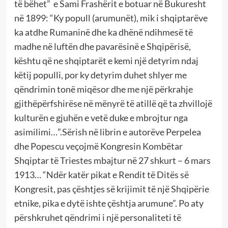
të bëhet” e Sami Frashërit e botuar në Bukuresht
në 1899: “Ky popull (arumunët), mik i shqiptarëve
ka atdhe Rumaninë dhe ka dhënë ndihmesë të
madhe në luftën dhe pavarësinë e Shqipërisë,
kështu që ne shqiptarët e kemi një detyrim ndaj
këtij populli, por ky detyrim duhet shlyer me
qëndrimin tonë miqësor dhe me një përkrahje
gjithëpërfshirëse në mënyrë të atillë që ta zhvillojë
kulturën e gjuhën e vetë duke e mbrojtur nga
asimilimi…”.Sërish në librin e autorëve Perpelea
dhe Popescu veçojmë Kongresin Kombëtar
Shqiptar të Triestes mbajtur në 27 shkurt – 6 mars
1913… “Ndër katër pikat e Rendit të Ditës së
Kongresit, pas çështjes së krijimit të një Shqipërie
etnike, pika e dytë ishte çështja arumune”. Po aty
përshkruhet qëndrimi i një personaliteti të