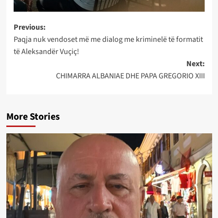
Post
Previous:
Paqja nuk vendoset më me dialog me kriminelë të formatit
navigation
të Aleksandër Vuçiç!
Next:
CHIMARRA ALBANIAE DHE PAPA GREGORIO XIII
More Stories