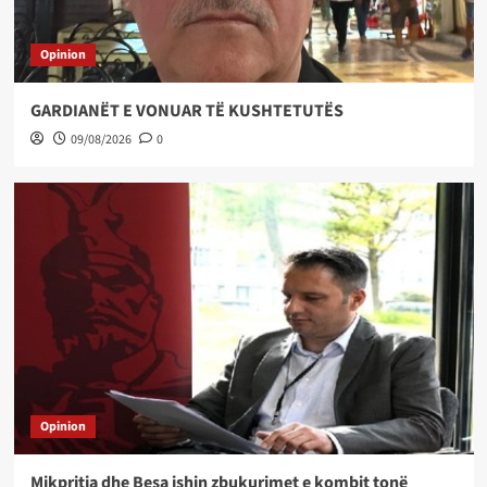
Opinion
GARDIANËT E VONUAR TË KUSHTETUTËS
09/08/2026
0
Opinion
Mikpritja dhe Besa ishin zbukurimet e kombit tonë