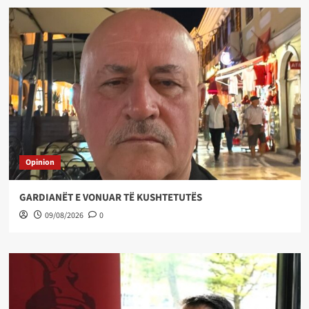
Opinion
GARDIANËT E VONUAR TË KUSHTETUTËS
09/08/2026
0