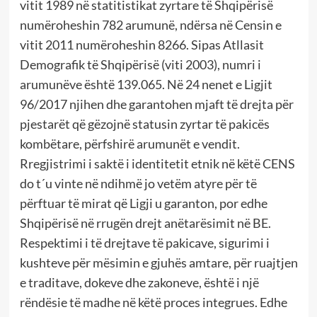
vitit 1989 në statitistikat zyrtare të Shqipërisë
numëroheshin 782 arumunë, ndërsa në Censin e
vitit 2011 numëroheshin 8266. Sipas Atllasit
Demografik të Shqipërisë (viti 2003), numri i
arumunëve është 139.065. Në 24 nenet e Ligjit
96/2017 njihen dhe garantohen mjaft të drejta për
pjestarët që gëzojnë statusin zyrtar të pakicës
kombëtare, përfshirë arumunët e vendit.
Rregjistrimi i saktë i identitetit etnik në këtë CENS
do t´u vinte në ndihmë jo vetëm atyre për të
përftuar të mirat që Ligji u garanton, por edhe
Shqipërisë në rrugën drejt anëtarësimit në BE.
Respektimi i të drejtave të pakicave, sigurimi i
kushteve për mësimin e gjuhës amtare, për ruajtjen
e traditave, dokeve dhe zakoneve, është i një
rëndësie të madhe në këtë proces integrues. Edhe