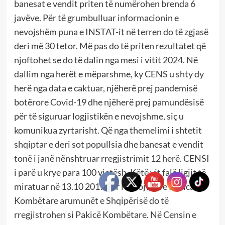
banesat e vendit priten të numërohen brenda 6
javëve. Për të grumbulluar informacionin e
nevojshëm puna e INSTAT-it në terren do të zgjasë
deri më 30 tetor. Më pas do të priten rezultatet që
njoftohet se do të dalin nga mesi i vitit 2024. Në
dallim nga herët e mëparshme, ky CENS u shty dy
herë nga data e caktuar, njëherë prej pandemisë
botërore Covid-19 dhe njëherë prej pamundësisë
për të siguruar logjistikën e nevojshme, siç u
komunikua zyrtarisht. Që nga themelimi i shtetit
shqiptar e deri sot popullsia dhe banesat e vendit
tonë i janë nënshtruar rregjistrimit 12 herë. CENSI
i parë u krye para 100 vjetësh. Këtë vit falë ligjit të
miratuar në 13.10 2017 për Mbrojtjen e Pakicave
Kombëtare arumunët e Shqipërisë do të
rregjistrohen si Pakicë Kombëtare. Në Censin e