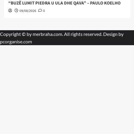
“BUZË LUMIT PIEDRA U ULA DHE QAVA” – PAULO KOELHO
09/08/2026
0
Copyright © by
merbraha.com
. All rights reserved. Design by
pcorganise.com