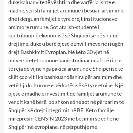
duke kaluar vite të vështira dhe varfëria ishte e
madhe, sërish familjet arumune i besuan arsimimit
dhe i dërguan fëmijët e tyre drejt institucioneve
arsimore rumune. Sot ata ish-studentë i
kontribuojnë ekonomisë së Shqipërisë në shumë
drejtime, duke u bërë pjesë e zhvillimeve në rrugën
drejt Bashkimit Evropian. Në këto 30 vjet në
universitetet rumune kanë studiuar mjaft të rinj e
të reja që vijnë nga pakica arumune e Shqipërisë të
cilët çdo vit i ka bashkuar dëshira për arsimim dhe
vetëdija kulturore e përkatësisë së tyre etnike. Një
pjesë e madhe e investimit që familjet arumune të
vendit kanë bërë, po shkon edhe sot në përparim të
Shqipërisë drejt integrimit në BE. Këto familje
mirëpresin CENSIN 2023 me besimin se edhe në
Shqipërinë evropiane, në përputhje me