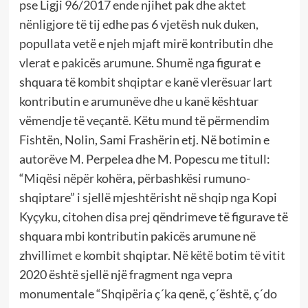
pse Ligji 96/2017 ende njihet pak dhe aktet
nënligjore të tij edhe pas 6 vjetësh nuk duken,
popullata vetë e njeh mjaft mirë kontributin dhe
vlerat e pakicës arumune. Shumë nga figurat e
shquara të kombit shqiptar e kanë vlerësuar lart
kontributin e arumunëve dhe u kanë kështuar
vëmendje të veçantë. Këtu mund të përmendim
Fishtën, Nolin, Sami Frashërin etj. Në botimin e
autorëve M. Perpelea dhe M. Popescu me titull:
“Miqësi nëpër kohëra, përbashkësi rumuno-
shqiptare” i sjellë mjeshtërisht në shqip nga Kopi
Kyçyku, citohen disa prej qëndrimeve të figurave të
shquara mbi kontributin pakicës arumune në
zhvillimet e kombit shqiptar. Në këtë botim të vitit
2020 është sjellë një fragment nga vepra
monumentale “Shqipëria ç´ka qenë, ç´është, ç´do