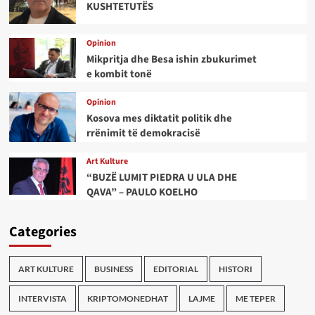
KUSHTETUTËS
Opinion
Mikpritja dhe Besa ishin zbukurimet
e kombit tonë
Opinion
Kosova mes diktatit politik dhe
rrënimit të demokracisë
Art Kulture
“BUZË LUMIT PIEDRA U ULA DHE
QAVA” – PAULO KOELHO
Categories
ART KULTURE
BUSINESS
EDITORIAL
HISTORI
INTERVISTA
KRIPTOMONEDHAT
LAJME
ME TEPER