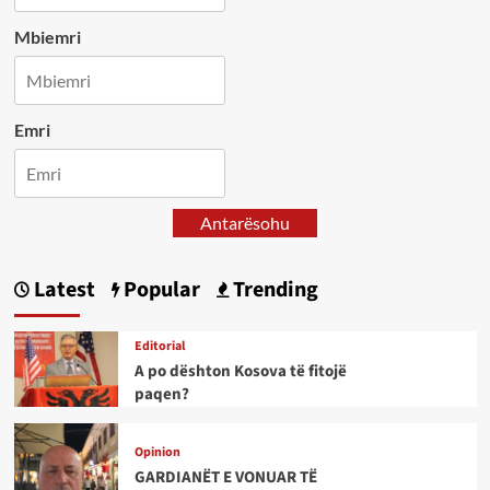
Mbiemri
Emri
Antarësohu
Latest
Popular
Trending
Editorial
A po dështon Kosova të fitojë
paqen?
Opinion
GARDIANËT E VONUAR TË