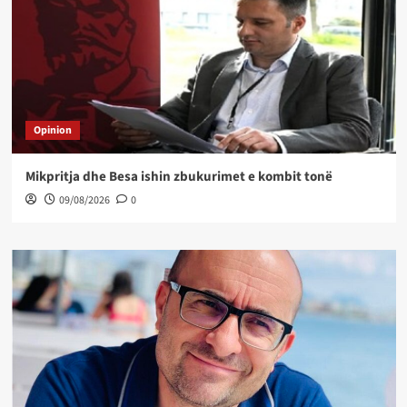
Opinion
Mikpritja dhe Besa ishin zbukurimet e kombit tonë
09/08/2026
0