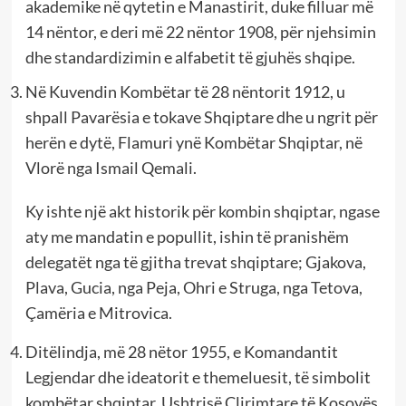
akademike në qytetin e Manastirit, duke filluar më
14 nëntor, e deri më 22 nëntor 1908, për njehsimin
dhe standardizimin e alfabetit të gjuhës shqipe.
Në Kuvendin Kombëtar të 28 nëntorit 1912, u
shpall Pavarësia e tokave Shqiptare dhe u ngrit për
herën e dytë, Flamuri ynë Kombëtar Shqiptar, në
Vlorë nga Ismail Qemali.
Ky ishte një akt historik për kombin shqiptar, ngase
aty me mandatin e popullit, ishin të pranishëm
delegatët nga të gjitha trevat shqiptare; Gjakova,
Plava, Gucia, nga Peja, Ohri e Struga, nga Tetova,
Çamëria e Mitrovica.
Ditëlindja, më 28 nëtor 1955, e Komandantit
Legjendar dhe ideatorit e themeluesit, të simbolit
kombëtar shqiptar, Ushtrisë Çlirimtare të Kosovës