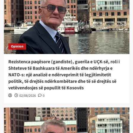
Opinion
Rezistenca paqësore (gandiste), guerila e UÇK-së, roli i
Shteteve të Bashkuara të Amerikës dhe ndërhyrja e
NATO-s: një analizë e ndërveprimit të legjitimitetit
politik, të drejtës ndërkombëtare dhe të së drejtës së
vetëvendosjes së popullit të Kosovës
02/08/2026
0