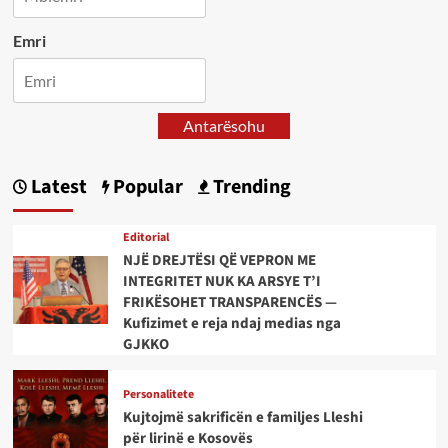
Emri
Antarësohu
Latest
Popular
Trending
Editorial
NJË DREJTËSI QË VEPRON ME
INTEGRITET NUK KA ARSYE T’I
FRIKËSOHET TRANSPARENCËS —
Kufizimet e reja ndaj medias nga
GJKKO
Personalitete
Kujtojmë sakrificën e familjes Lleshi
për lirinë e Kosovës