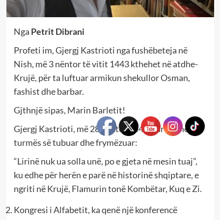
Nga
Petrit Dibrani
Profeti im, Gjergj Kastrioti nga fushëbeteja në
Nish, më 3 nëntor të vitit 1443 kthehet në atdhe-
Krujë, për ta luftuar armikun shekullor Osman,
fashist dhe barbar.
Gjthnjë sipas, Marin Barletit!
Gjergj Kastrioti, më 28 nëntor 1443, i drejtohet
turmës së tubuar dhe frymëzuar:
“Lirinë nuk ua solla unë, po e gjeta në mesin tuaj”,
ku edhe për herën e parë në historinë shqiptare, e
ngriti në Krujë, Flamurin tonë Kombëtar, Kuq e Zi.
Kongresi i Alfabetit, ka qenë një konferencë