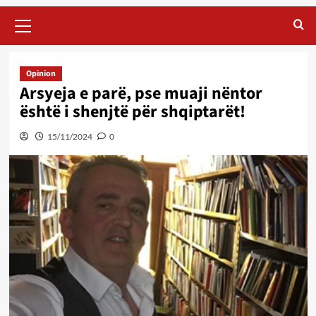
Primary
Menu
Opinion
Arsyeja e parë, pse muaji nëntor
është i shenjtë për shqiptarët!
15/11/2024
0