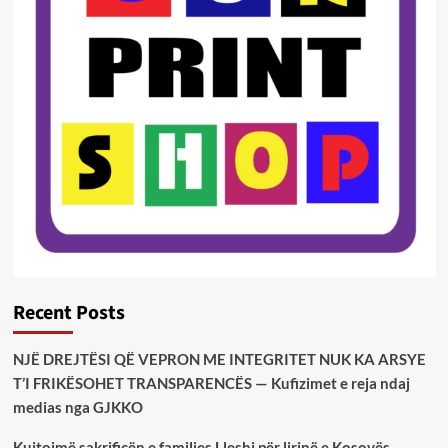
Recent Posts
NJË DREJTËSI QË VEPRON ME INTEGRITET NUK KA ARSYE
T’I FRIKËSOHET TRANSPARENCËS — Kufizimet e reja ndaj
medias nga GJKKO
Kujtojmë sakrificën e familjes Lleshi për lirinë e Kosovës