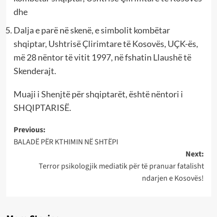
dhe
Dalja e parë në skenë, e simbolit kombëtar
shqiptar, Ushtrisë Çlirimtare të Kosovës, UÇK-ës,
më 28 nëntor të vitit 1997, në fshatin Llaushë të
Skenderajt.
Muaji i Shenjtë për shqiptarët, është nëntori i
SHQIPTARISË.
Post
Previous:
BALADË PËR KTHIMIN NË SHTËPI
navigation
Next:
Terror psikologjik mediatik për të pranuar fatalisht
ndarjen e Kosovës!