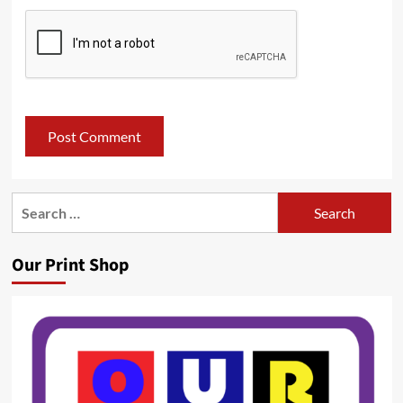
Search
for:
Our Print Shop