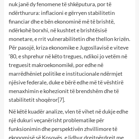
nuk janë dy fenomene të shkëputura, por të
ndërthurura: inflacioni e gërryen stabilitetin
financiar dhe e bën ekonominë më të brishtë,
ndërkohë borxhi, në kushtet e brishtësisë
monetare, e rrit vulnerabilitetin dhe thellon krizën.
Për pasojë, kriza ekonomike e Jugosllavisë e viteve
’80, e shprehur në këto tregues, ndikoi jo vetëm në
treguesit makroekonomikë, por edhe në
marrëdhëniet politike e institucionale ndërmjet
njësive federale, duke e bërë edhe më të vështirë
menaxhimin e kohezionit të brendshëm dhe të
stabilitetit shoqëror
[7]
.
Në këtë kuadër analize, vlen të vihet në dukje edhe
një dukuri veçanërisht problematike për
funksionimin dhe perspektivën zhvillimore të
ekonomisë së Kosovës, e lidhur drejtpërdrejt me