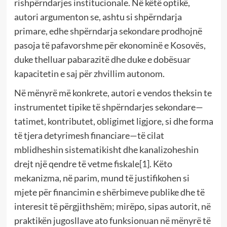
rishpërndarjes institucionale. Në këtë optikë,
autori argumenton se, ashtu si shpërndarja
primare, edhe shpërndarja sekondare prodhojnë
pasoja të pafavorshme për ekonominë e Kosovës,
duke thelluar pabarazitë dhe duke e dobësuar
kapacitetin e saj për zhvillim autonom.
Në mënyrë më konkrete, autori e vendos theksin te
instrumentet tipike të shpërndarjes sekondare—
tatimet, kontributet, obligimet ligjore, si dhe forma
të tjera detyrimesh financiare—të cilat
mblidheshin sistematikisht dhe kanalizoheshin
drejt një qendre të vetme fiskale
[1]
. Këto
mekanizma, në parim, mund të justifikohen si
mjete për financimin e shërbimeve publike dhe të
interesit të përgjithshëm; mirëpo, sipas autorit, në
praktikën jugosllave ato funksionuan në mënyrë të