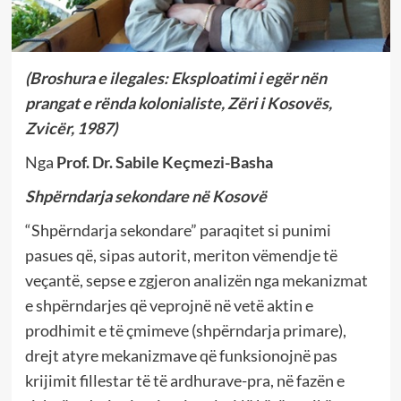
(Broshura e ilegales: Eksploatimi i egër nën
prangat e rënda kolonialiste, Zëri i Kosovës,
Zvicër, 1987)
Nga
Prof. Dr. Sabile Keçmezi-Basha
Shpërndarja sekondare në Kosovë
“Shpërndarja sekondare” paraqitet si punimi
pasues që, sipas autorit, meriton vëmendje të
veçantë, sepse e zgjeron analizën nga mekanizmat
e shpërndarjes që veprojnë në vetë aktin e
prodhimit e të çmimeve (shpërndarja primare),
drejt atyre mekanizmave që funksionojnë pas
krijimit fillestar të të ardhurave-pra, në fazën e