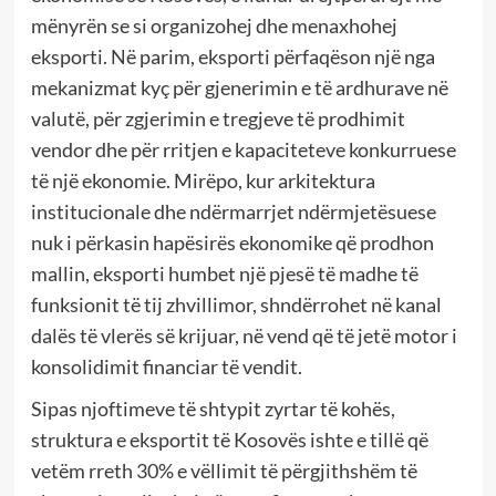
mënyrën se si organizohej dhe menaxhohej
eksporti. Në parim, eksporti përfaqëson një nga
mekanizmat kyç për gjenerimin e të ardhurave në
valutë, për zgjerimin e tregjeve të prodhimit
vendor dhe për rritjen e kapaciteteve konkurruese
të një ekonomie. Mirëpo, kur arkitektura
institucionale dhe ndërmarrjet ndërmjetësuese
nuk i përkasin hapësirës ekonomike që prodhon
mallin, eksporti humbet një pjesë të madhe të
funksionit të tij zhvillimor, shndërrohet në kanal
dalës të vlerës së krijuar, në vend që të jetë motor i
konsolidimit financiar të vendit.
Sipas njoftimeve të shtypit zyrtar të kohës,
struktura e eksportit të Kosovës ishte e tillë që
vetëm rreth 30% e vëllimit të përgjithshëm të