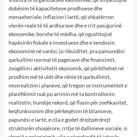
dobësim të kapaciteteve prodhuese dhe
menaxheriale, inflacion i lartë, që shkatërron
vlerën reale të të ardhurave dhe e rrit pasigurinë
ekonomike, borxhe të mëdha, që ngushtojnë
hapësirën fiskale e investuese dhe e vendosin
ekonominë në varësi, jo-likuiditet, pra pamundësi
qarkullimi normal të pagesave dhe financimit,
zvogëlim i aktivitetit ekonomik, që përkthehet në
prodhim më të ulët dhe rënie të qarkullimit,
mosrealizim i planeve, që tregon se instrumentet e
planifikimit nuk po arrinin më ta kontrollonin
realitetin, humbje rekord, që flasin për joefikasitet,
keqfunksionim dhe përkeqësim të bilanceve,
papunësi e lartë, e cila e godet drejtpërdrejt
strukturën shoqërore, rritje të dallimeve sociale, si
shenjë e polarizimit, ulje e standardit të jetesës