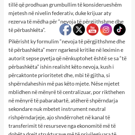
tillë që prodhuan grumbullim të konsiderueshëm
mjetesh në nivelin federativ, duke krijuar aty
rezerva të mëdha për “nevoja të përgjithshme dhe
të përbashkëta”.
Pikërisht ky formulim “nevoja të përgjithshme dhe
të përbashkëta” merr ngarkesë kritike në leximin e
autorit sepse pyetja që nënkuptohet është se sa “të
përbashkëta” ishin realisht këto nevoja, kush i
përcaktonte prioritetet dhe, mbi të gjitha, si
shpërndaheshin më pas këto mjete. Nëse mjetet
mblidhen në mënyrë të centralizuar, por rikthehen
në mënyrë të pabarabartë, atëherë shpërndarja
sekondare nuk mbetet instrument neutral
rishpërndarjeje, ajo shndërrohet në kanal të
transferimit të resurseve nga ekonomitë më të
dobëta drejt strukturave më të privilegjuara të