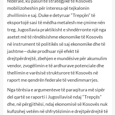
federale, ku pasuritë strategjike të Kosovës
mobilizoheshin për interesa që tejkalonin
zhvillimin e saj. Duke e detyruar “Trepçën” të
eksportojë sasi të mëdha metalesh me çmime nën
treg, Jugosllavia praktikisht e shndërronte një nga
asetet më të rëndësishme ekonomike të Kosovës
në instrument të politikës së saj ekonomike dhe të
jashtme—duke prodhuar një efekt të
drejtpërdrejtë, zbehjen e mundësive për akumulim
vendor, zvogëlimin e të ardhurave potenciale dhe
thellimin e varësisë strukturore të Kosovës në
raport me qendrën federale të vendimmarrjes.
Nga tërësia e argumenteve të paraqitura më sipër
del qartë se raporti i Jugosllavisë ndaj “Trepçës”
dhe, në përgjithësi, ndaj ekonomisë së Kosovës nuk
kufizohej vetëm në shfrytëzimin e drejtpërdrejtë të