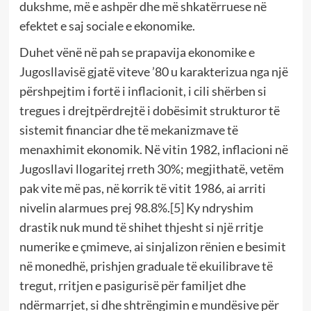
dukshme, më e ashpër dhe më shkatërruese në
efektet e saj sociale e ekonomike.
Duhet vënë në pah se prapavija ekonomike e
Jugosllavisë gjatë viteve ’80 u karakterizua nga një
përshpejtim i fortë i inflacionit, i cili shërben si
tregues i drejtpërdrejtë i dobësimit strukturor të
sistemit financiar dhe të mekanizmave të
menaxhimit ekonomik. Në vitin 1982, inflacioni në
Jugosllavi llogaritej rreth 30%; megjithatë, vetëm
pak vite më pas, në korrik të vitit 1986, ai arriti
nivelin alarmues prej 98.8%.
[5]
Ky ndryshim
drastik nuk mund të shihet thjesht si një rritje
numerike e çmimeve, ai sinjalizon rënien e besimit
në monedhë, prishjen graduale të ekuilibrave të
tregut, rritjen e pasigurisë për familjet dhe
ndërmarrjet, si dhe shtrëngimin e mundësive për