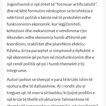
Jugosllavinë si një shtet të “formuar artificialisht”,
dhe në këtë formulim nënkupton se brishtësia e
ndërtimit politik e bënte më të prekshëm edhe
funksionimin ekonomik: kur legjitimiteti,
kohezioni dhe mekanizmat e vendimmarrjes
lëkunden, edhe ekonomia humb aftësinë për
koordinim, stabilitet dhe planifikim efektiv.
Kështu, kriza paraqitet si simptomë e dyfishtë: e
një ekonomie që po hyn në mosfunksionim dhe e
një rendi politik që po i humb themelet e tij
integruese.
Autori pohon se shenjat e para të krizës ishin të
njohura dhe të dallueshme. Ai i rendit ato si
tregues që, të marra së bashku, krijojnë profilin e
një krize të thellë strukturore: falimentime të
shumta të organizatave ekonomike, që sinjalizojnë