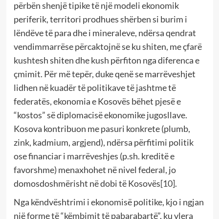
përbën shenjë tipike të një modeli ekonomik
periferik, territori prodhues shërben si burim i
lëndëve të para dhe i mineraleve, ndërsa qendrat
vendimmarrëse përcaktojnë se ku shiten, me çfarë
kushtesh shiten dhe kush përfiton nga diferenca e
çmimit. Për më tepër, duke qenë se marrëveshjet
lidhen në kuadër të politikave të jashtme të
federatës, ekonomia e Kosovës bëhet pjesë e
“kostos” së diplomacisë ekonomike jugosllave.
Kosova kontribuon me pasuri konkrete (plumb,
zink, kadmium, argjend), ndërsa përfitimi politik
ose financiar i marrëveshjes (p.sh. kreditë e
favorshme) menaxhohet në nivel federal, jo
domosdoshmërisht në dobi të Kosovës
[10]
.
Nga këndvështrimi i ekonomisë politike, kjo i ngjan
një forme të “këmbimit të pabarabartë”, ku vlera