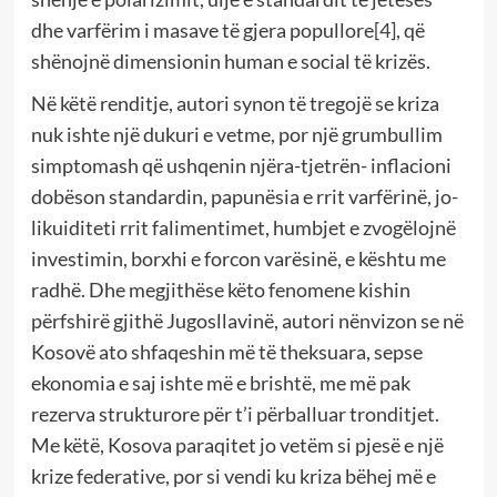
dhe varfërim i masave të gjera popullore
[4]
, që
shënojnë dimensionin human e social të krizës.
Në këtë renditje, autori synon të tregojë se kriza
nuk ishte një dukuri e vetme, por një grumbullim
simptomash që ushqenin njëra-tjetrën- inflacioni
dobëson standardin, papunësia e rrit varfërinë, jo-
likuiditeti rrit falimentimet, humbjet e zvogëlojnë
investimin, borxhi e forcon varësinë, e kështu me
radhë. Dhe megjithëse këto fenomene kishin
përfshirë gjithë Jugosllavinë, autori nënvizon se në
Kosovë ato shfaqeshin më të theksuara, sepse
ekonomia e saj ishte më e brishtë, me më pak
rezerva strukturore për t’i përballuar tronditjet.
Me këtë, Kosova paraqitet jo vetëm si pjesë e një
krize federative, por si vendi ku kriza bëhej më e