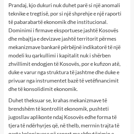
Prandaj, kjo dukuri nuk duhet parë si një anomali
teknike e tregtisë, por si një shprehje e një raporti
të pabarabartë ekonomik dhe institucional.
Dominimi i firmave eksportuese jashtë Kosovës
dhe mbajtja e devizave jashtë territorit përmes
mekanizmave bankarë përbëjnë indikatorë të një
modeli ku qarkullimi i kapitalit nuk i shërben
zhvillimit endogjen të Kosovës, por e kufizon atë,
duke e varur nga struktura të jashtme dhe duke e
privuar nga instrumentet bazë të vetëfinancimit
dhe të konsolidimit ekonomik.
Duhet theksuar se, krahas mekanizmave të
brendshëm të kontrollit ekonomik, pushteti
jugosllav aplikonte ndaj Kosovës edhe forma të
tjera të ndërhyrjes që, në thelb, merrnin trajta të
qarta kolonizuese në raport me shfrytëzimin e