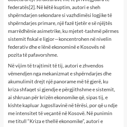
federatës
[2]
. Në këtë kuptim, autori e sheh
shpërndarjen sekondare si vazhdimësi logjike të
shpërndarjes primare, një fazë tjetër e së njëjtës
marrëdhënie asimetrike, ku mjetet-tashmë përmes
sistemit fiskal e ligjor—koncentrohen në nivelin
federativ dhe e lënë ekonominë e Kosovës në
pozita të pafavorshme.
Në vijim të trajtimit të tij, autori e zhvendos
vëmendjen nga mekanizmat e shpërndarjes dhe
akumulimit drejt një panorame më të gjerë, ku
kriza shfaqet si gjendje e përgjithshme e sistemit,
ai shkruan për krizën ekonomike që, sipas tij, e
kishte kapluar Jugosllavinë në tërësi, por që u ndje
me intensitet të veçantë në Kosovë. Në punimin
me titull “Kriza e thellë ekonomike”, autori e