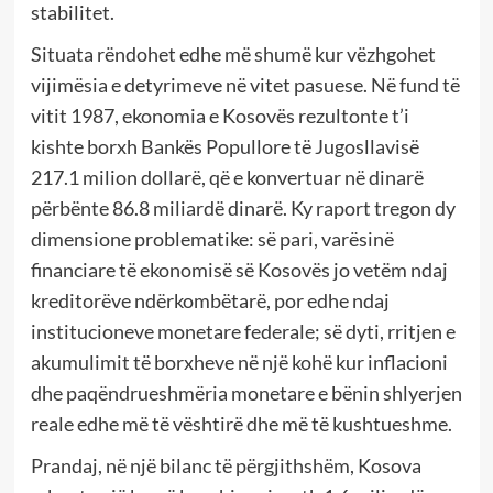
stabilitet.
Situata rëndohet edhe më shumë kur vëzhgohet
vijimësia e detyrimeve në vitet pasuese. Në fund të
vitit 1987, ekonomia e Kosovës rezultonte t’i
kishte borxh Bankës Popullore të Jugosllavisë
217.1 milion dollarë, që e konvertuar në dinarë
përbënte 86.8 miliardë dinarë. Ky raport tregon dy
dimensione problematike: së pari, varësinë
financiare të ekonomisë së Kosovës jo vetëm ndaj
kreditorëve ndërkombëtarë, por edhe ndaj
institucioneve monetare federale; së dyti, rritjen e
akumulimit të borxheve në një kohë kur inflacioni
dhe paqëndrueshmëria monetare e bënin shlyerjen
reale edhe më të vështirë dhe më të kushtueshme.
Prandaj, në një bilanc të përgjithshëm, Kosova