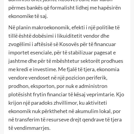
përmes bankës që formalisht lidhej me hapësirën
ekonomike të saj.
Në planin makroekonomik, efekti i një politike të
tillë është dobësimi i likuiditetit vendor dhe
zvogëlimi i aftësisë së Kosovës për të financuar
importet esenciale, për të stabilizuar pagesat e
jashtme dhe për të mbështetur sektorët prodhues
me kredi e investime. Me fjalë të tjera, ekonomia
vendore vendoset në një pozicion periferik,
prodhon, eksporton, por nuk e administron
plotësisht frytin financiar të kësaj veprimtarie. Kjo
krijon një paradoks zhvillimor, ku aktiviteti
ekonomik nuk përkthehet në akumulim lokal, por
në transferim të resurseve drejt qendrave të tjera
të vendimmarrjes.