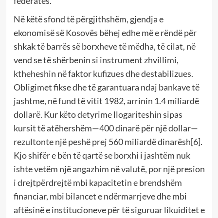
federatës.
Në këtë sfond të përgjithshëm, gjendja e
ekonomisë së Kosovës bëhej edhe më e rëndë për
shkak të barrës së borxheve të mëdha, të cilat, në
vend se të shërbenin si instrument zhvillimi,
ktheheshin në faktor kufizues dhe destabilizues.
Obligimet fikse dhe të garantuara ndaj bankave të
jashtme, në fund të vitit 1982, arrinin 1.4 miliardë
dollarë. Kur këto detyrime llogariteshin sipas
kursit të atëhershëm—400 dinarë për një dollar—
rezultonte një peshë prej 560 miliardë dinarësh
[6]
.
Kjo shifër e bën të qartë se borxhi i jashtëm nuk
ishte vetëm një angazhim në valutë, por një presion
i drejtpërdrejtë mbi kapacitetin e brendshëm
financiar, mbi bilancet e ndërmarrjeve dhe mbi
aftësinë e institucioneve për të siguruar likuiditet e