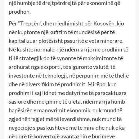
një humbje të drejtpërdrejtë për ekonominë që
prodhon.
Për “Trepçën”, dhe rrjedhimisht për Kosovën, kjo
nënkuptonte një kufizim të mundësisë për të
kapitalizuar plotësisht pasuritë e veta minerare.
Në kushte normale, një ndërmarrje me prodhim të
tillë strategjik do të synonte të maksimizonte të
ardhurat nga eksporti, të siguronte valutë, të
investonte në teknologji, në përpunim më të thellë
dhe në diversifikim të prodhimit. Mirëpo, kur
prodhimi i saj lidhet me detyrime të paracaktuara
sasiore dhe me çmime të ulëta, ndërmarrja humb
hapësirën e manovrimit ekonomik, nuk mund të
zgjedhë tregjet më të leverdishme, nuk mund të
negociojë sipas kushteve më të mira dhe nuk e ka
në dorë të konvertojë avantazhin e burimeve