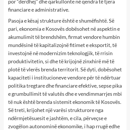
por “derdhej” dhe qarkullonte në qendra të tjera
financiare e administrative.
Pasoja e kësaj strukture është e shumëfishtë. Së
pari, ekonomia e Kosovës dobësohet në aspektin e
akumulimit të brendshëm, firmat vendore humbin
mundësinë të kapitalizojnë fitimet e eksportit, të
investojnë në modernizim teknologjik, të rrisin
produktivitetin, si dhe të krijojnë zinxhirë më të
plotë të vlerës brenda territorit. Së dyti, dobësohet
kapaciteti i institucioneve vendore për të ndërtuar
politika tregtare dhe financiare efektive, sepse pika
e grumbullimit të valutës dhe e vendimmarrjes mbi
të nuk është brenda sistemit ekonomik të Kosovës.
Së treti, krijohet një varësi strukturore nga
ndërmjetësuesit e jashtëm, e cila, përveçse e
zvogëlon autonominë ekonomike, i hap rrugë edhe