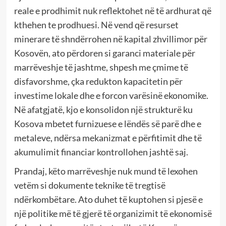
reale e prodhimit nuk reflektohet në të ardhurat që
kthehen te prodhuesi. Në vend që resurset
minerare të shndërrohen në kapital zhvillimor për
Kosovën, ato përdoren si garanci materiale për
marrëveshje të jashtme, shpesh me çmime të
disfavorshme, çka redukton kapacitetin për
investime lokale dhe e forcon varësinë ekonomike.
Në afatgjatë, kjo e konsolidon një strukturë ku
Kosova mbetet furnizuese e lëndës së parë dhe e
metaleve, ndërsa mekanizmat e përfitimit dhe të
akumulimit financiar kontrollohen jashtë saj.
Prandaj, këto marrëveshje nuk mund të lexohen
vetëm si dokumente teknike të tregtisë
ndërkombëtare. Ato duhet të kuptohen si pjesë e
një politike më të gjerë të organizimit të ekonomisë