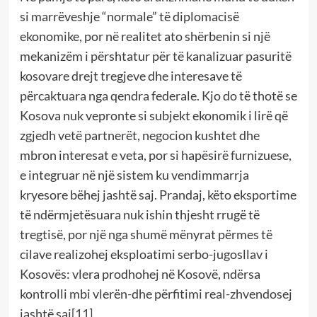
si marrëveshje “normale” të diplomacisë
ekonomike, por në realitet ato shërbenin si një
mekanizëm i përshtatur për të kanalizuar pasuritë
kosovare drejt tregjeve dhe interesave të
përcaktuara nga qendra federale. Kjo do të thotë se
Kosova nuk vepronte si subjekt ekonomik i lirë që
zgjedh vetë partnerët, negocion kushtet dhe
mbron interesat e veta, por si hapësirë furnizuese,
e integruar në një sistem ku vendimmarrja
kryesore bëhej jashtë saj. Prandaj, këto eksportime
të ndërmjetësuara nuk ishin thjesht rrugë të
tregtisë, por një nga shumë mënyrat përmes të
cilave realizohej eksploatimi serbo-jugosllav i
Kosovës: vlera prodhohej në Kosovë, ndërsa
kontrolli mbi vlerën-dhe përfitimi real-zhvendosej
jashtë saj
[11]
.