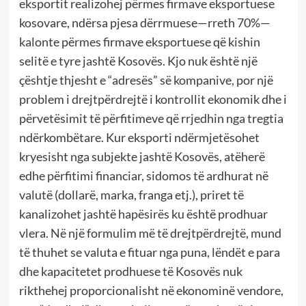
eksportit realizohej përmes firmave eksportuese
kosovare, ndërsa pjesa dërrmuese—rreth 70%—
kalonte përmes firmave eksportuese që kishin
selitë e tyre jashtë Kosovës. Kjo nuk është një
çështje thjesht e “adresës” së kompanive, por një
problem i drejtpërdrejtë i kontrollit ekonomik dhe i
përvetësimit të përfitimeve që rrjedhin nga tregtia
ndërkombëtare. Kur eksporti ndërmjetësohet
kryesisht nga subjekte jashtë Kosovës, atëherë
edhe përfitimi financiar, sidomos të ardhurat në
valutë (dollarë, marka, franga etj.), priret të
kanalizohet jashtë hapësirës ku është prodhuar
vlera. Në një formulim më të drejtpërdrejtë, mund
të thuhet se valuta e fituar nga puna, lëndët e para
dhe kapacitetet prodhuese të Kosovës nuk
rikthehej proporcionalisht në ekonominë vendore,