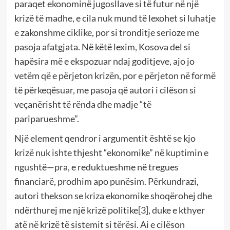
paraqet ekonominë jugosllave si të futur në një
krizë të madhe, e cila nuk mund të lexohet si luhatje
e zakonshme ciklike, por si tronditje serioze me
pasoja afatgjata. Në këtë lexim, Kosova del si
hapësira më e ekspozuar ndaj goditjeve, ajo jo
vetëm që e përjeton krizën, por e përjeton në formë
të përkeqësuar, me pasoja që autori i cilëson si
veçanërisht të rënda dhe madje “të
pariparueshme”.
Një element qendror i argumentit është se kjo
krizë nuk ishte thjesht “ekonomike” në kuptimin e
ngushtë—pra, e reduktueshme në tregues
financiarë, prodhim apo punësim. Përkundrazi,
autori thekson se kriza ekonomike shoqërohej dhe
ndërthurej me një krizë politike
[3]
, duke e kthyer
atë në krizë të sistemit si tërësi. Ai e cilëson