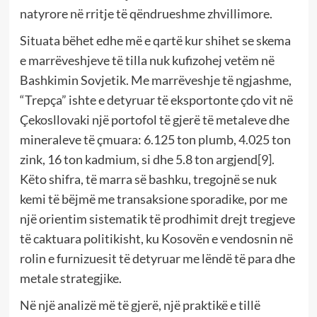
natyrore në rritje të qëndrueshme zhvillimore.
Situata bëhet edhe më e qartë kur shihet se skema
e marrëveshjeve të tilla nuk kufizohej vetëm në
Bashkimin Sovjetik. Me marrëveshje të ngjashme,
“Trepça” ishte e detyruar të eksportonte çdo vit në
Çekosllovaki një portofol të gjerë të metaleve dhe
mineraleve të çmuara: 6.125 ton plumb, 4.025 ton
zink, 16 ton kadmium, si dhe 5.8 ton argjend
[9]
.
Këto shifra, të marra së bashku, tregojnë se nuk
kemi të bëjmë me transaksione sporadike, por me
një orientim sistematik të prodhimit drejt tregjeve
të caktuara politikisht, ku Kosovën e vendosnin në
rolin e furnizuesit të detyruar me lëndë të para dhe
metale strategjike.
Në një analizë më të gjerë, një praktikë e tillë