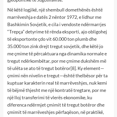
Në këtë logjikë, një shembull domethënës është
marrëveshja e datës 2 nëntor 1972, e lidhur me
Bashkimin Sovjetik, e cila i vendoste ndërmarrjes
“Trepça” detyrime të rënda eksporti, ajo obligohej
të eksportonte çdo vit 60.000 ton plumb dhe
35.000 ton zink drejt tregut sovjetik, dhe këtë jo
me çmime të përcaktuara nga dinamika normale e
tregut ndërkombëtar, por me çmime dukshëm më
të ulëta se ato të tregut botëror
[8]
. Ky element—
çmimi nën nivelin e tregut—është thelbësor për ta
kuptuar karakterin real të marrëveshjes, nuk kemi
të bëjmë thjesht me një kontratë tregtare, por me
një lloj transferimi të vlerës ekonomike, ku
diferenca ndërmjet çmimit të tregut botëror dhe
çmimit të marrëveshjes përfaqëson, në praktikë,