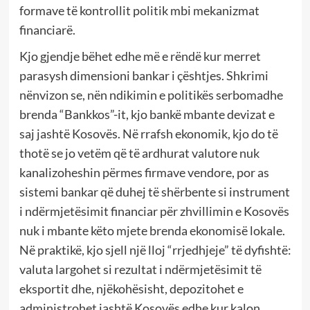
formave të kontrollit politik mbi mekanizmat
financiarë.
Kjo gjendje bëhet edhe më e rëndë kur merret
parasysh dimensioni bankar i çështjes. Shkrimi
nënvizon se, nën ndikimin e politikës serbomadhe
brenda “Bankkos”-it, kjo bankë mbante devizat e
saj jashtë Kosovës. Në rrafsh ekonomik, kjo do të
thotë se jo vetëm që të ardhurat valutore nuk
kanalizoheshin përmes firmave vendore, por as
sistemi bankar që duhej të shërbente si instrument
i ndërmjetësimit financiar për zhvillimin e Kosovës
nuk i mbante këto mjete brenda ekonomisë lokale.
Në praktikë, kjo sjell një lloj “rrjedhjeje” të dyfishtë:
valuta largohet si rezultat i ndërmjetësimit të
eksportit dhe, njëkohësisht, depozitohet e
administrohet jashtë Kosovës edhe kur kalon