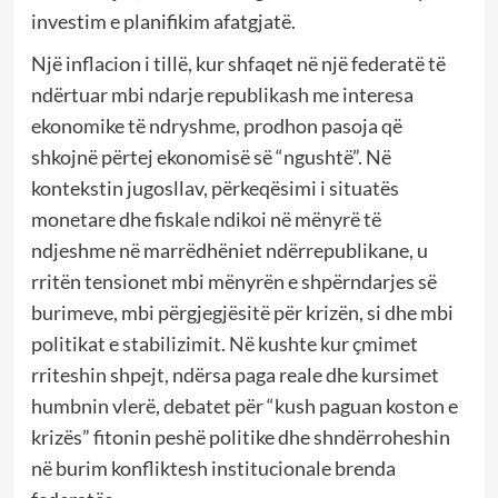
investim e planifikim afatgjatë.
Një inflacion i tillë, kur shfaqet në një federatë të
ndërtuar mbi ndarje republikash me interesa
ekonomike të ndryshme, prodhon pasoja që
shkojnë përtej ekonomisë së “ngushtë”. Në
kontekstin jugosllav, përkeqësimi i situatës
monetare dhe fiskale ndikoi në mënyrë të
ndjeshme në marrëdhëniet ndërrepublikane, u
rritën tensionet mbi mënyrën e shpërndarjes së
burimeve, mbi përgjegjësitë për krizën, si dhe mbi
politikat e stabilizimit. Në kushte kur çmimet
rriteshin shpejt, ndërsa paga reale dhe kursimet
humbnin vlerë, debatet për “kush paguan koston e
krizës” fitonin peshë politike dhe shndërroheshin
në burim konfliktesh institucionale brenda