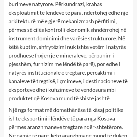
burimeve natyrore. Përkundrazi, krahas
eksploatimit të lëndëve të para, ndërtohej edhe një
arkitekturë më e gjerë mekanizmash përfitimi,
përmes së cilës kontrolli ekonomik shndërrohej në
instrument dominimi dhe varësie strukturore. Në
këtë kuptim, shfrytëzimi nuk ishte vetëm i natyrës
prodhuese (nxjerrje e mineraleve, përpunim i
pjesshëm, furnizim me lëndë të parë), por edhe i
natyrës institucionale e tregtare, përcaktimi i
kanaleve të tregtisë, i çmimeve, i destinacioneve të
eksporteve dhe i kufizimeve të vendosura mbi
produktet që Kosova mund të shiste jashtë.
Një nga format më domethënëse të kësaj politike
ishte eksportimi i lëndëve të para nga Kosova
përmes aranzhmaneve tregtare ndër-shtetërore.
Në pamje të parë, këto aranzhmane mund të duken