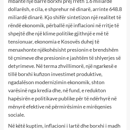
mbante një barrë borxhi prej rreth 1.6 miliardë
dollarësh, e cila, e shprehur në dinarë, arrinte 648.8
miliardë dinarë. Kjo shifër sintetizon një realitet të
rëndë ekonomik, përballë një inflacioni në rritje të
shpejtë dhe një klime politike gjithnjë e më të
tensionuar, ekonomia e Kosovës duhej të
menaxhonte njëkohësisht presionin e brendshëm
të çmimeve dhe presionin e jashtëm të shlyerjes së
detyrimeve. Në terma zhvillimorë, një ngarkesë e
tillë borxhi kufizon investimet produktive,
ngadalëson modernizimin ekonomik, shton
varësinë nga kredia dhe, në fund, e redukton
hapësirën e politikave publike për të ndërhyrë në
mënyrë efektive në përmirësimin e mirëqenies
sociale.
Në këtë kuptim, inflacioni i lartë dhe borxhi i madh