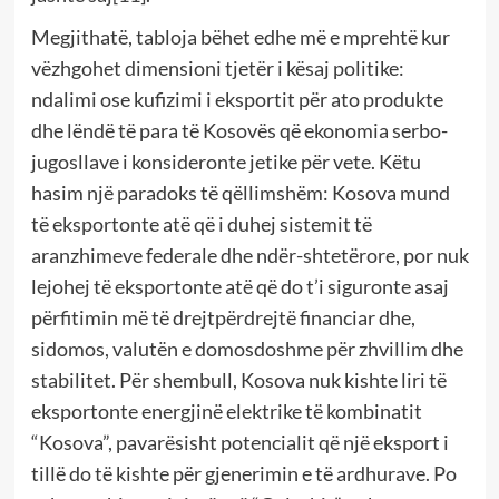
Megjithatë, tabloja bëhet edhe më e mprehtë kur
vëzhgohet dimensioni tjetër i kësaj politike:
ndalimi ose kufizimi i eksportit për ato produkte
dhe lëndë të para të Kosovës që ekonomia serbo-
jugosllave i konsideronte jetike për vete. Këtu
hasim një paradoks të qëllimshëm: Kosova mund
të eksportonte atë që i duhej sistemit të
aranzhimeve federale dhe ndër-shtetërore, por nuk
lejohej të eksportonte atë që do t’i siguronte asaj
përfitimin më të drejtpërdrejtë financiar dhe,
sidomos, valutën e domosdoshme për zhvillim dhe
stabilitet. Për shembull, Kosova nuk kishte liri të
eksportonte energjinë elektrike të kombinatit
“Kosova”, pavarësisht potencialit që një eksport i
tillë do të kishte për gjenerimin e të ardhurave. Po