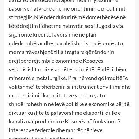
pasurive natyrore dhe me orientimin e prodhimit
strategjik. Një ndër dukuritë më domethënëse në
këtë drejtim lidhet me mënyrën se si Jugosllavia
siguronte kredi të favorshme në plan
ndërkombëtar dhe, paralelisht, i shoqëronte ato
me marrëveshje të tilla tregtare që rëndonin
drejtpërdrejt mbi ekonominë e Kosovës—
veçanërisht mbi sektorët e saj më të rëndësishëm
minerarë e metalurgjikë. Pra, në vend që kreditë “e
volitshme” të shërbenin si instrument zhvillimi dhe
modernizimi i kapaciteteve vendore, ato
shndërroheshin në levë politike e ekonomike për të
diktuar kushte të pafavorshme eksporti, duke e
kanalizuar prodhimin e Kosovës në funksion të
interesave federale dhe marrëdhënieve
gjeopolitike të Jugosllavisë.