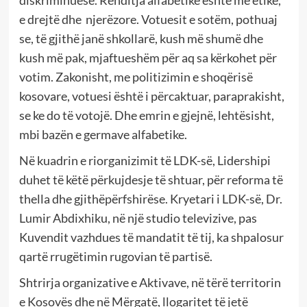
e drejtë dhe njerëzore. Votuesit e sotëm, pothuaj
se, të gjithë janë shkollarë, kush më shumë dhe
kush më pak, mjaftueshëm për aq sa kërkohet për
votim. Zakonisht, me politizimin e shoqërisë
kosovare, votuesi është i përcaktuar, paraprakisht,
se ke do të votojë. Dhe emrin e gjejnë, lehtësisht,
mbi bazën e germave alfabetike.
Në kuadrin e riorganizimit të LDK-së, Lidershipi
duhet të këtë përkujdesje të shtuar, për reforma të
thella dhe gjithëpërfshirëse. Kryetari i LDK-së, Dr.
Lumir Abdixhiku, në një studio televizive, pas
Kuvendit vazhdues të mandatit të tij, ka shpalosur
qartë rrugëtimin rugovian të partisë.
Shtrirja organizative e Aktivave, në tërë territorin
e Kosovës dhe në Mërgatë, llogaritet të jetë