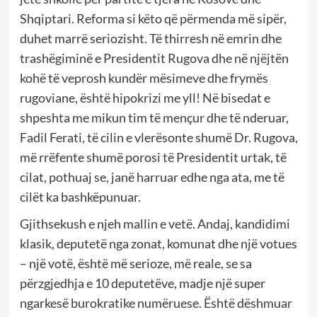
Shqiptari. Reforma si këto që përmenda më sipër,
duhet marrë seriozisht. Të thirresh në emrin dhe
trashëgiminë e Presidentit Rugova dhe në njëjtën
kohë të veprosh kundër mësimeve dhe frymës
rugoviane, është hipokrizi me yll! Në bisedat e
shpeshta me mikun tim të mençur dhe të nderuar,
Fadil Ferati, të cilin e vlerësonte shumë Dr. Rugova,
më rrëfente shumë porosi të Presidentit urtak, të
cilat, pothuaj se, janë harruar edhe nga ata, me të
cilët ka bashkëpunuar.
Gjithsekush e njeh mallin e vetë. Andaj, kandidimi
klasik, deputetë nga zonat, komunat dhe një votues
– një votë, është më serioze, më reale, se sa
përzgjedhja e 10 deputetëve, madje një super
ngarkesë burokratike numëruese. Është dëshmuar