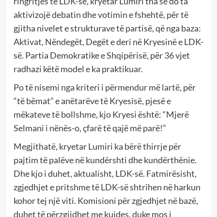
ringritjes të LDK-së, kryetar Lumiri tha se do ta
aktivizojë debatin dhe votimin e fshehtë, për të
gjitha nivelet e strukturave të partisë, që nga baza:
Aktivat, Nëndegët, Degët e deri në Kryesinë e LDK-
së. Partia Demokratike e Shqipërisë, për 36 vjet
radhazi këtë model e ka praktikuar.
Po të nisemi nga kriteri i përmendur më lartë, për
“të bëmat” e anëtarëve të Kryesisë, pjesë e
mëkateve të bollshme, kjo Kryesi është: “Mjerë
Selmani i nënës-o, çfarë të qajë më parë!”
Megjithatë, kryetar Lumiri ka bërë thirrje për
pajtim të palëve në kundërshti dhe kundërthënie.
Dhe kjo i duhet, aktualisht, LDK-së. Fatmirësisht,
zgjedhjet e pritshme të LDK-së shtrihen në harkun
kohor tej një viti. Komisioni për zgjedhjet në bazë,
duhet të përzgjidhet me kujdes, duke mos i