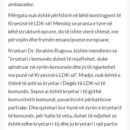
ambasador.
Mërgata nuk është përfshirë në këtë kontingjent të
Kryesisë të LDK-së! Mendoj se prania e tyre në
këtë strukturë eprore, do të ishte vlerë shtesë, me
përvojën dhe frymën emancipuese evropiane.
Kryetari Dr. Ibrahim Rugova, kishte mendimin se
“kryetari i komunës duhet të mjaftohet, duke
qëndruar në zyrën komunale dhe jo të ngarkohet
me punë në Kryesinë e LDK-së”. Madje, nuk është e
thënë të jetë as kryetar i Degës të LDK-së të
komunës. Sepse ai është kryetar i të gjithë
komunitetit komunal, pavarësisht përkatësive
partiake. Dhe qytetari kur hynë në zyrën e kryetarit
të komunës, për halle të veta, duhet të ndjehet se
është edhe kryetari i tij dhe jo kryetari i një partie