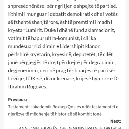
shpresëdhënëse, për ngritjen e shpejtë të partisë.
Kthimi i munguar i debatit demokratik dhe i votës
së fshehtë shenjtërore, është premtimi i madh i
kryetar Lumirit. Duke i dhënë fund aklamacionit,
votimit të hapur ultra-komunist, i cili ka
mundësuar riciklimin e Lidershipit klanor,
përfshirë kryetarin, kryesinë, deputetët, të cilët
janë përgjegjës të drejtpërdrejtë për degradimin,
degjenerimin, deri në prag të shuarjes të partisë-
Lëvizje, LDK-së, dikur krenare, krijesë hyjnore e Dr.
Ibrahim Rugovës.
Post
Previous:
Testamenti i akademik Rexhep Qosjes ndër testamentet e
navigation
njerëzve të mëdhenjë të historisë së kombit tonë
Next:
ANATOMIA E KRIZËS DHE DEMONSTRATAT E 1981-it SI