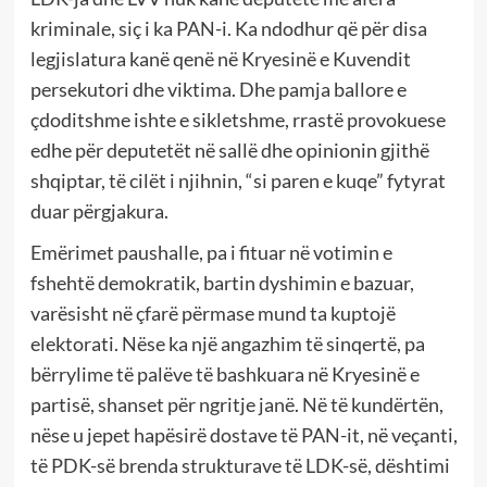
kriminale, siç i ka PAN-i. Ka ndodhur që për disa
legjislatura kanë qenë në Kryesinë e Kuvendit
persekutori dhe viktima. Dhe pamja ballore e
çdoditshme ishte e sikletshme, rrastë provokuese
edhe për deputetët në sallë dhe opinionin gjithë
shqiptar, të cilët i njihnin, “si paren e kuqe” fytyrat
duar përgjakura.
Emërimet paushalle, pa i fituar në votimin e
fshehtë demokratik, bartin dyshimin e bazuar,
varësisht në çfarë përmase mund ta kuptojë
elektorati. Nëse ka një angazhim të sinqertë, pa
bërrylime të palëve të bashkuara në Kryesinë e
partisë, shanset për ngritje janë. Në të kundërtën,
nëse u jepet hapësirë dostave të PAN-it, në veçanti,
të PDK-së brenda strukturave të LDK-së, dështimi