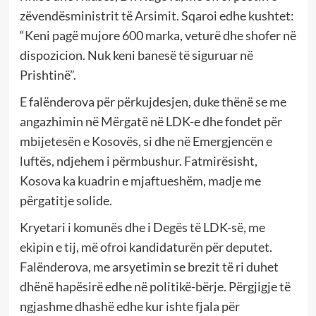
zëvendësministrit të Arsimit. Sqaroi edhe kushtet:
“Keni pagë mujore 600 marka, veturë dhe shofer në
dispozicion. Nuk keni banesë të siguruar në
Prishtinë”.
E falënderova për përkujdesjen, duke thënë se me
angazhimin në Mërgatë në LDK-e dhe fondet për
mbijetesën e Kosovës, si dhe në Emergjencën e
luftës, ndjehem i përmbushur. Fatmirësisht,
Kosova ka kuadrin e mjaftueshëm, madje me
përgatitje solide.
Kryetari i komunës dhe i Degës të LDK-së, me
ekipin e tij, më ofroi kandidaturën për deputet.
Falënderova, me arsyetimin se brezit të ri duhet
dhënë hapësirë edhe në politikë-bërje. Përgjigje të
ngjashme dhashë edhe kur ishte fjala për