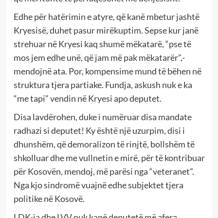
Edhe për hatërimin e atyre, që kanë mbetur jashtë
Kryesisë, duhet pasur mirëkuptim. Sepse kur janë
strehuar në Kryesi kaq shumë mëkatarë, “pse të
mos jem edhe unë, që jam më pak mëkatarër”,-
mendojnë ata. Por, kompensime mund të bëhen në
struktura tjera partiake. Fundja, askush nuk e ka
“me tapi” vendin në Kryesi apo deputet.
Disa lavdërohen, duke i numëruar disa mandate
radhazi si deputet! Ky është një uzurpim, disi i
dhunshëm, që demoralizon të rinjtë, bollshëm të
shkolluar dhe me vullnetin e mirë, për të kontribuar
për Kosovën, mendoj, më parësi nga “veteranet”.
Nga kjo sindromë vuajnë edhe subjektet tjera
politike në Kosovë.
LDK-ja dhe LVV nuk kanë deputetë më afera