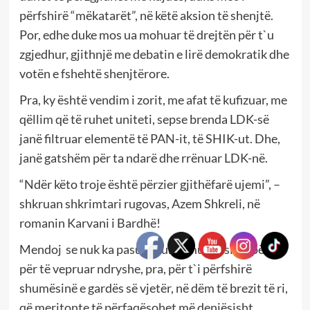
përfshirë “mëkatarët”, në këtë aksion të shenjtë.
Por, edhe duke mos ua mohuar të drejtën për t`u
zgjedhur, gjithnjë me debatin e lirë demokratik dhe
votën e fshehtë shenjtërore.
Pra, ky është vendim i zorit, me afat të kufizuar, me
qëllim që të ruhet uniteti, sepse brenda LDK-së
janë filtruar elementë të PAN-it, të SHIK-ut. Dhe,
janë gatshëm për ta ndarë dhe rrënuar LDK-në.
“Ndër këto troje është përzier gjithëfarë ujemi”, –
shkruan shkrimtari rugovas, Azem Shkreli, në
romanin Karvani i Bardhë!
Mendoj se nuk ka pasur shumë mundësi, hapësirë
për të vepruar ndryshe, pra, për t`i përfshirë
shumësinë e gardës së vjetër, në dëm të brezit të ri,
që meritonte të përfaqësohet më denjësisht.