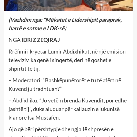
(Vazhdim nga: “Mëkatet e Lidershipit paraprak,
barrë e sotme e LDK-së)
NGA
IDRIZ ZEQIRAJ
Rrëfimi i kryetar Lumir Abdixhikut, në një emision
televiziv, ka qenë i sinqertë, deri në qoshet e
shpirtit të tij.
– Moderatori: “Bashkëpunëtorët e tu të afërt në
Kuvend ju tradhtuan?”
– Abdixhiku: “Jo vetëm brenda Kuvendit, por edhe
jashtë tij”, duke aluduar për kallauzin e lukunisë
klanore Isa Mustafën.
Ajo që bëri përshtypje dhe ngjallë shpresën e