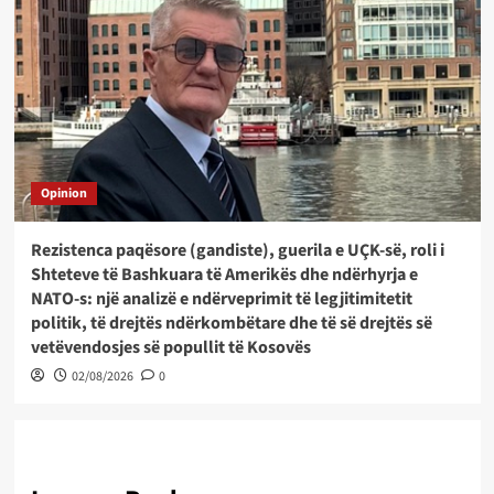
Opinion
Rezistenca paqësore (gandiste), guerila e UÇK-së, roli i
Shteteve të Bashkuara të Amerikës dhe ndërhyrja e
NATO-s: një analizë e ndërveprimit të legjitimitetit
politik, të drejtës ndërkombëtare dhe të së drejtës së
vetëvendosjes së popullit të Kosovës
02/08/2026
0