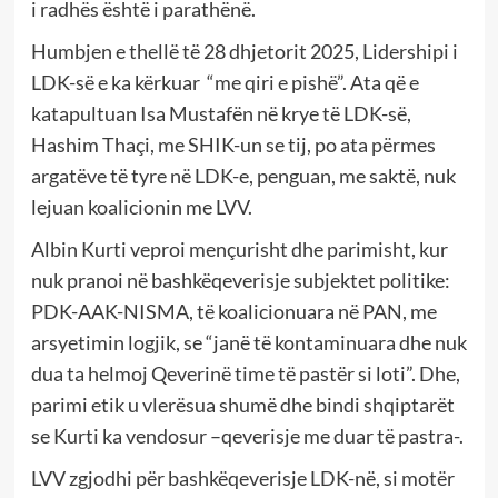
i radhës është i parathënë.
Humbjen e thellë të 28 dhjetorit 2025, Lidershipi i
LDK-së e ka kërkuar “me qiri e pishë”. Ata që e
katapultuan Isa Mustafën në krye të LDK-së,
Hashim Thaçi, me SHIK-un se tij, po ata përmes
argatëve të tyre në LDK-e, penguan, me saktë, nuk
lejuan koalicionin me LVV.
Albin Kurti veproi mençurisht dhe parimisht, kur
nuk pranoi në bashkëqeverisje subjektet politike:
PDK-AAK-NISMA, të koalicionuara në PAN, me
arsyetimin logjik, se “janë të kontaminuara dhe nuk
dua ta helmoj Qeverinë time të pastër si loti”. Dhe,
parimi etik u vlerësua shumë dhe bindi shqiptarët
se Kurti ka vendosur –qeverisje me duar të pastra-.
LVV zgjodhi për bashkëqeverisje LDK-në, si motër