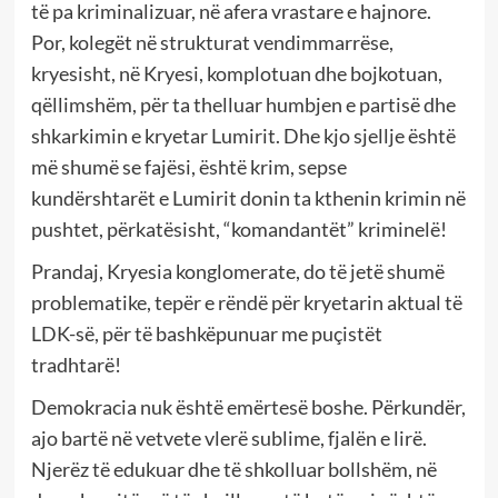
të pa kriminalizuar, në afera vrastare e hajnore.
Por, kolegët në strukturat vendimmarrëse,
kryesisht, në Kryesi, komplotuan dhe bojkotuan,
qëllimshëm, për ta thelluar humbjen e partisë dhe
shkarkimin e kryetar Lumirit. Dhe kjo sjellje është
më shumë se fajësi, është krim, sepse
kundërshtarët e Lumirit donin ta kthenin krimin në
pushtet, përkatësisht, “komandantët” kriminelë!
Prandaj, Kryesia konglomerate, do të jetë shumë
problematike, tepër e rëndë për kryetarin aktual të
LDK-së, për të bashkëpunuar me puçistët
tradhtarë!
Demokracia nuk është emërtesë boshe. Përkundër,
ajo bartë në vetvete vlerë sublime, fjalën e lirë.
Njerëz të edukuar dhe të shkolluar bollshëm, në