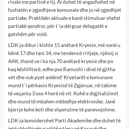
rivale me partinë e tij. Ai duhet të angazhohet në
fushatën e zgjedhjeve komunale dhe jo në zgjedhjet
partiake. Praktikën aktuale e kanë stimuluar shefat
partiakë qendror, për t`ia dërguar delegatët e
gatshëm për votë.
LDK-ja dikur i kishte 15 anëtarë Kryesie, më vonë u
bënë 17 dhe tani 34, me tendencë rritjeje, njësoj si
AAK, thonë se i ka nja 70 anëtarë kryesie dhe po
kaq këshilltarë, edhe pse Ramushi i dinë të gjitha
vet dhe nuk pyet askënd! Kryetarët e komunave
mund t`i përkasin Kryesisë të Zgjeruar, në takime
të veçanta 3 ose 4 herë në vit. Kohë e digjitalizimit
dhe mund të mbahen mbledhje elektronike. Janë
bjerrje kohe koti dhe shpenzime të panevojshme.
LDK-ja konsiderohet Parti Akademike dhe duhet të
jetë shkollë për partitë e tjera në Kosovë dhe