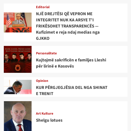
Editorial
NJË DREJTËSI QË VEPRON ME
INTEGRITET NUK KA ARSYE T’I
FRIKËSOHET TRANSPARENCËS —
Kufizimet e reja ndaj medias nga
GJKKO
Personalitete
Kujtojmë sakrificën e familjes Lleshi
për lirinë e Kosovës
Opinion
KUR PËRGJEGJËSIA DEL NGA SHINAT
E TRENIT
Art Kulture
Shelgu lotues