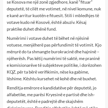
se Kosova me një zonë zgjedhore, kanë “fituar”
deputetë, të cilët me votimet, në nivel komune, nuk
e kanë arritur kuotën e fituesit. Stili i mbledhjes të
votave kudo në Kosovë, është abuziv. Kësaj
praktike duhet dhënë fund.
Numërimi i votave duhet të bëhet në njësinë
votuese, menjëherë pas përfundimit të votimit. Kjo
mënyrë do ta shmangte burokracinë dhe hajninë –
njëherësh. Pas këtij numërimi të saktë, me praninë
e komisionarëve të subjekteve politike, i dorëzohen
KQZ, për ta bërë verifikimin, nëse ka gabime,
lëshime. Kështu kursehet në kohë dhe në buxhet.
Renditja emërore e kandidatëve për deputetë, jo
alfabetike, me parësi Kryesinë e partisë dhe ish-
deputetët, është e padrejtë dhe skajshëm
diskriminuese. Renditja alfabetike është më etike,