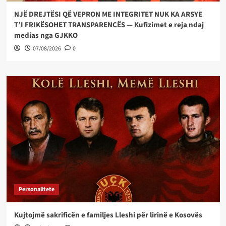
NJË DREJTËSI QË VEPRON ME INTEGRITET NUK KA ARSYE
T’I FRIKËSOHET TRANSPARENCËS — Kufizimet e reja ndaj
medias nga GJKKO
07/08/2026
0
Personalitete
Kujtojmë sakrificën e familjes Lleshi për lirinë e Kosovës