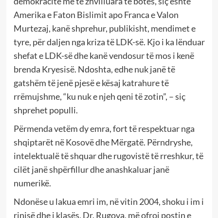
demokracitë më të zhvilluara të botës, siç është
Amerika e Faton Bislimit apo Franca e Valon
Murtezaj, kanë shprehur, publikisht, mendimet e
tyre, për daljen nga kriza të LDK-së. Kjo i ka lënduar
shefat e LDK-së dhe kanë vendosur të mos i kenë
brenda Kryesisë. Ndoshta, edhe nuk janë të
gatshëm të jenë pjesë e kësaj katrahure të
rrëmujshme, “ku nuk e njeh qeni të zotin”, – siç
shprehet populli.
Përmenda vetëm dy emra, fort të respektuar nga
shqiptarët në Kosovë dhe Mërgatë. Përndryshe,
intelektualë të shquar dhe rugovistë të rreshkur, të
cilët janë shpërfillur dhe anashkaluar janë
numerikë.
Ndonëse u lakua emri im, në vitin 2004, shoku i im i
rinisë dhe i klasës, Dr. Rugova, më ofroi postin e