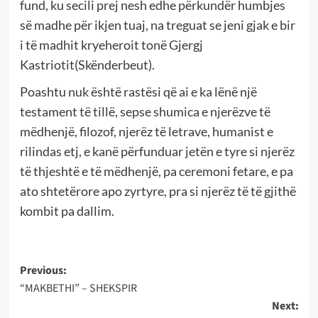
fund, ku secili prej nesh edhe përkundër humbjes
së madhe për ikjen tuaj, na treguat se jeni gjak e bir
i të madhit kryeheroit tonë Gjergj
Kastriotit(Skënderbeut).
Poashtu nuk është rastësi që ai e ka lënë një
testament të tillë, sepse shumica e njerëzve të
mëdhenjë, filozof, njerëz të letrave, humanist e
rilindas etj, e kanë përfunduar jetën e tyre si njerëz
të thjeshtë e të mëdhenjë, pa ceremoni fetare, e pa
ato shtetërore apo zyrtyre, pra si njerëz të të gjithë
kombit pa dallim.
Post
Previous:
“MAKBETHI” – SHEKSPIR
navigation
Next: