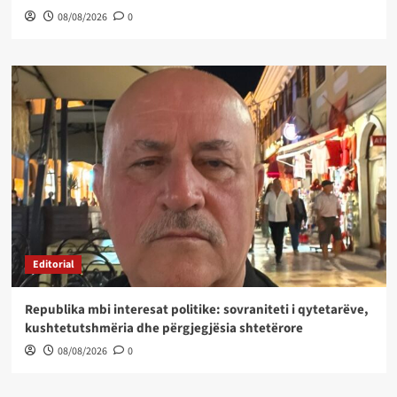
08/08/2026
0
Editorial
Republika mbi interesat politike: sovraniteti i qytetarëve,
kushtetutshmëria dhe përgjegjësia shtetërore
08/08/2026
0