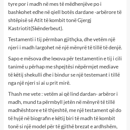
tyre por i madh në mes të mëdhenjëve po i
bashkohet edhe në qiell botës dardane -arbërore të
shtëpisë së Atit të kombit tonë Gjergj
Kastriotit(Skënderbeut).
Testamenti i tij përmban gjithçka, dhe vetëm një
njeri i madh largohet në një mënyrë të tillë të denjë.
Sapo e mësova dhe lexova për testamentin e tij i cili
tanimë u përhap me shpejtësi nëpërmjet mediave
të këtij shekulli dhe i bindur se një testemant i tillë
nga një njeri si ai u prit mirë.
Thash me vete : vetëm ai që lind dardan- arbëror i
madh, mund ta përmbyll jetën në mënyrë të tillë
madhështore e të thjeshtë, me një testament që do
të hyjë në biografin e këtij biri të madh të kombit
tonë si një model për të gjithë brezat e ardhshëm,