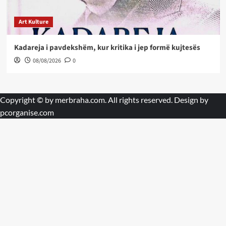
Art Kulture
Kadareja i pavdekshëm, kur kritika i jep formë kujtesës
08/08/2026
0
Copyright © by
merbraha.com
. All rights reserved. Design by
pcorganise.com