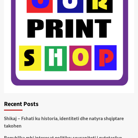
Recent Posts
Shikaj – Fshati ku historia, identiteti dhe natyra shqiptare
takohen
Republika mbi interesat politike: sovraniteti i qytetarëve,