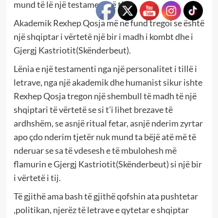
mund të lë një testament të tillë.
Akademik Rexhep Qosja më në fund tregoi se është
një shqiptar i vërtetë një bir i madh i kombt dhe i
Gjergj Kastriotit(Skënderbeut).
Lënia e një testamenti nga një personalitet i tillë i
letrave, nga një akademik dhe humanist sikur ishte
Rexhep Qosja tregon një shembull të madh të një
shqiptari të vërtetë se si t’i lihet brezave të
ardhshëm, se asnjë ritual fetar, asnjë nderim zyrtar
apo çdo nderim tjetër nuk mund ta bëjë atë më të
nderuar se sa të vdesesh e të mbulohesh më
flamurin e Gjergj Kastriotit(Skënderbeut) si një bir
i vërtetë i tij.
Të gjithë ama bash të gjithë qofshin ata pushtetar
,politikan, njerëz të letrave e qytetar e shqiptar