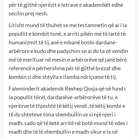
për të gjithë njerëzit e letrave e akademikët edhe
secilin prej nesh.
Lirisht mund të thuhet se me testamnetin që ai i la
popullit e kombit tonë, e arriti pikën më të lartë të
humanizmit të tij anë e mbanë botës dardane-
arbërore e kudo dhe padyshim se ai do ta zë vendin
më të merituar në mesin e arbërorëve që janë bërë
referencë e përhershme për të gjithë brezat dhe
kombin si dhe shtylla e llamba ndriçuese të tij.
Faleminderit akademik Rexhep Qosja që në fund i
la popullit tënd, dardanëve-arbërorëve të tu, e
njerëzve të thjeshtë të këtij vendi ,të këtij kombi e
të dy shteteve tona shembullin se si një njeri i
madh, sado që të ketë arritë në botë mund të vdes i
madh dhe të lë shembullin e madh sikur e la në