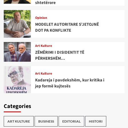
shtetërore
Opinion
MODELET AUTORITARE S’JETOJNË
DOT PA KONFLIKTE
Art Kulture
ZËMËRIMI I DISIDENTIT TË
PËRHERSHËM…
Art Kulture
Kadareja i pavdekshëm, kur kritika i
jep formë kujtesës
Categories
ART KULTURE
BUSINESS
EDITORIAL
HISTORI