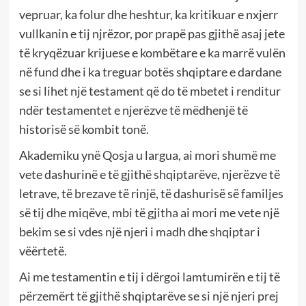
vepruar, ka folur dhe heshtur, ka kritikuar e nxjerr
vullkanin e tij njrëzor, por prapë pas gjithë asaj jete
të kryqëzuar krijuese e kombëtare e ka marrë vulën
në fund dhe i ka treguar botës shqiptare e dardane
se si lihet një testament që do të mbetet i renditur
ndër testamentet e njerëzve të mëdhenjë të
historisë së kombit tonë.
Akademiku ynë Qosja u largua, ai mori shumë me
vete dashurinë e të gjithë shqiptarëve, njerëzve të
letrave, të brezave të rinjë, të dashurisë së familjes
së tij dhe miqëve, mbi të gjitha ai mori me vete një
bekim se si vdes një njeri i madh dhe shqiptar i
vëërtetë.
Ai me testamentin e tij i dërgoi lamtumirën e tij të
përzemërt të gjithë shqiptarëve se si një njeri prej