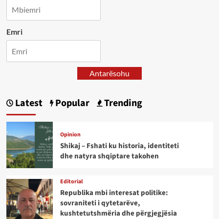
Emri
Antarësohu
Latest
Popular
Trending
Opinion
Shikaj – Fshati ku historia, identiteti
dhe natyra shqiptare takohen
Editorial
Republika mbi interesat politike:
sovraniteti i qytetarëve,
kushtetutshmëria dhe përgjegjësia