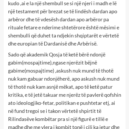
kudo ,ai e la një shembull se si një njeri i madh e lë
një testament për brezat se të lindësh dardan apo
arbëror dhe të vdesësh dardan apo arbëror pa
rituale fetare e nderime shtetërore është mësimi e
shembulli që duhet ta ndjekin shqiptarët e vërtetë
dhe europian të Dardanisë dhe Arbërisë.
Sado që akademik Qosja të ketë bërë ndonjë
gabim(mospajtime),ngase njerëzit bëjnë
gabime(mospajtime) ,askush nuk mund të thotë
nuk kam gabuar ndonjëherë, apo askush nuk mund
të thotë nuk kam asnjë mëkat, apo të ketë patur
kritika, e të jetë takuar me njerëz të pavlerë qofshin
ato ideologjiko-fetar, politikan e pushtetar etj, ai
në fund tregoi se i takon vërtetë shpirtit të
Rilindasëve kombëtar pra si një figurë e tillë e
madhe dhe me vlera i kombit tonë i cili ka jetur dhe