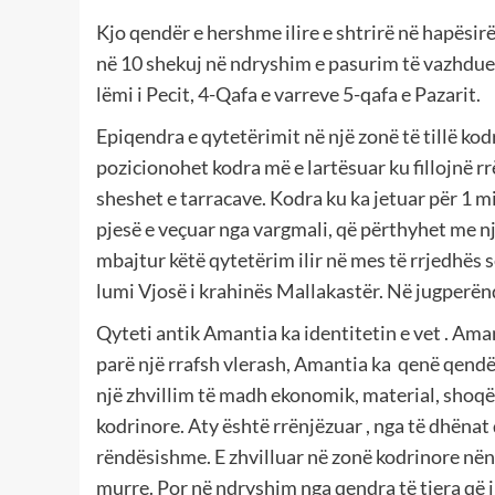
Kjo qendër e hershme ilire e shtrirë në hapësirë
në 10 shekuj në ndryshim e pasurim të vazhdues
lëmi i Pecit, 4-Qafa e varreve 5-qafa e Pazarit.
Epiqendra e qytetërimit në një zonë të tillë ko
pozicionohet kodra më e lartësuar ku fillojnë rr
sheshet e tarracave. Kodra ku ka jetuar për 1 mi
pjesë e veçuar nga vargmali, që përthyhet me n
mbajtur këtë qytetërim ilir në mes të rrjedhës s
lumi Vjosë i krahinës Mallakastër. Në jugperën
Qyteti antik Amantia ka identitetin e vet . Amant
parë një rrafsh vlerash, Amantia ka qenë qendër 
një zhvillim të madh ekonomik, material, shoqër
kodrinore. Aty është rrënjëzuar , nga të dhënat 
rëndësishme. E zhvilluar në zonë kodrinore nën 
murre. Por në ndryshim nga qendra të tjera që i