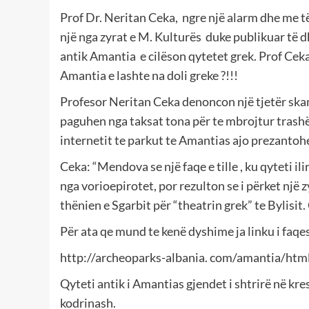
Prof Dr. Neritan Ceka, ngre një alarm dhe me të
një nga zyrat e M. Kulturës duke publikuar të 
antik Amantia e cilëson qytetet grek. Prof Ce
Amantia e lashte na doli greke ?!!!
Profesor Neritan Ceka denoncon një tjetër skan
paguhen nga taksat tona për te mbrojtur trash
internetit te parkut te Amantias ajo prezantohet
Ceka: “Mendova se një faqe e tille , ku qyteti il
nga vorioepirotet, por rezulton se i përket një z
thënien e Sgarbit për “theatrin grek” te Bylisit
Për ata qe mund te kenë dyshime ja linku i faqe
http://archeoparks-albania. com/amantia/htm
Qyteti antik i Amantias gjendet i shtrirë në kr
kodrinash.