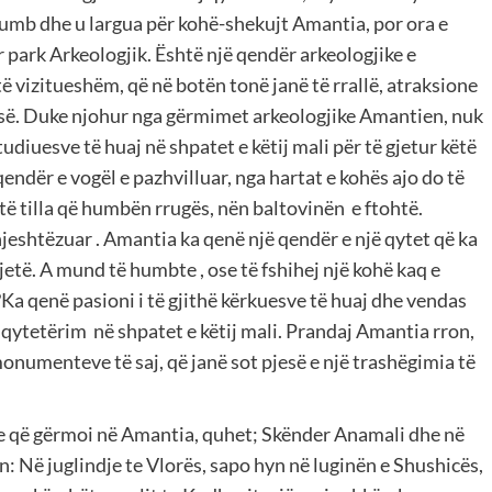
 humb dhe u largua për kohë-shekujt Amantia, por ora e
r park Arkeologjik. Është një qendër arkeologjike e
 vizitueshëm, që në botën tonë janë të rrallë, atraksione
përisë. Duke njohur nga gërmimet arkeologjike Amantien, nuk
diuesve të huaj në shpatet e këtij mali për të gjetur këtë
endër e vogël e pazhvilluar, nga hartat e kohës ajo do të
 të tilla që humbën rrugës, nën baltovinën e ftohtë.
hjeshtëzuar . Amantia ka qenë një qendër e një qytet që ka
jetë. A mund të humbte , ose të fshihej një kohë kaq e
ir?Ka qenë pasioni i të gjithë kërkuesve të huaj dhe vendas
 qytetërim në shpatet e këtij mali. Prandaj Amantia rron,
 monumenteve të saj, që janë sot pjesë e një trashëgimia të
dhe që gërmoi në Amantia, quhet; Skënder Anamali dhe në
n: Në juglindje te Vlorës, sapo hyn në luginën e Shushicës,