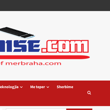
eknologjia
Me teper
Sherbime