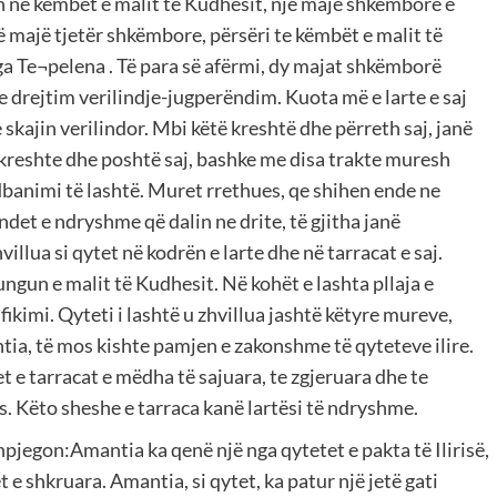
n ne këmbët e malit te Kudhesit, një maje shkëmbore e
Një majë tjetër shkëmbore, përsëri te këmbët e malit të
ga Te¬pelena . Të para së afërmi, dy majat shkëmborë
me drejtim verilindje-jugperëndim. Kuota më e larte e saj
skajin verilindor. Mbi këtë kreshtë dhe përreth saj, janë
 kreshte dhe poshtë saj, bashke me disa trakte muresh
banimi të lashtë. Muret rrethues, qe shihen ende ne
t e ndryshme që dalin ne drite, të gjitha janë
illua si qytet në kodrën e larte dhe në tarracat e saj.
ngun e malit të Kudhesit. Në kohët e lashta pllaja e
ikimi. Qyteti i lashtë u zhvillua jashtë këtyre mureve,
tia, të mos kishte pamjen e zakonshme të qyteteve ilire.
t e tarracat e mëdha të sajuara, te zgjeruara dhe te
. Këto sheshe e tarraca kanë lartësi të ndryshme.
 shpjegon:Amantia ka qenë një nga qytetet e pakta të Ilirisë,
 e shkruara. Amantia, si qytet, ka patur një jetë gati