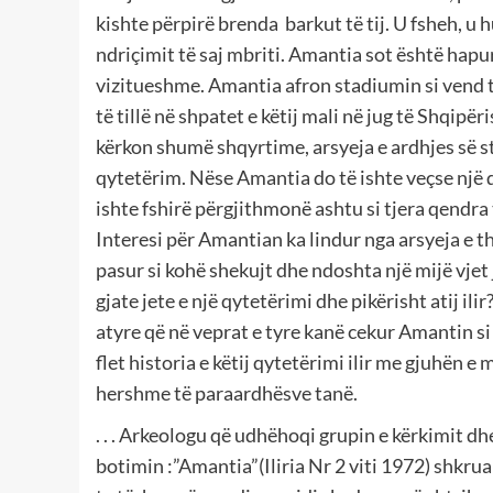
kishte përpirë brenda barkut të tij. U fsheh, u
ndriçimit të saj mbriti. Amantia sot është hapu
vizitueshme. Amantia afron stadiumin si vend të
të tillë në shpatet e këtij mali në jug të Shqi
kërkon shumë shqyrtime, arsyeja e ardhjes së stu
qytetërim. Nëse Amantia do të ishte veçse një q
ishte fshirë përgjithmonë ashtu si tjera qendra
Interesi për Amantian ka lindur nga arsyeja e t
pasur si kohë shekujt dhe ndoshta një mijë vjet 
gjate jete e një qytetërimi dhe pikërisht atij il
atyre që në veprat e tyre kanë cekur Amantin si
flet historia e këtij qytetërimi ilir me gjuhën e
hershme të paraardhësve tanë.
. . . Arkeologu që udhëhoqi grupin e kërkimit 
botimin :”Amantia”(Iliria Nr 2 viti 1972) shkrua