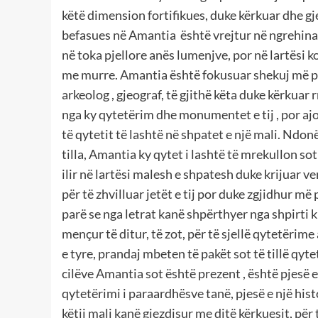
këtë dimension fortifikues, duke kërkuar dhe gj
befasues në Amantia është vrejtur në ngrehinat
në toka pjellore anës lumenjve, por në lartësi
me murre. Amantia është fokusuar shekuj më pa
arkeolog , gjeograf, të gjithë këta duke kërkuar 
nga ky qytetërim dhe monumentet e tij , por ajo
të qytetit të lashtë në shpatet e një mali. Ndonë
tilla, Amantia ky qytet i lashtë të mrekullon s
ilir në lartësi malesh e shpatesh duke krijuar 
për të zhvilluar jetët e tij por duke zgjidhur 
parë se nga letrat kanë shpërthyer nga shpirti kr
mençur të ditur, të zot, për të sjellë qytetërime 
e tyre, prandaj mbeten të pakët sot të tillë qyt
cilëve Amantia sot është prezent , është pjesë e
qytetërimi i paraardhësve tanë, pjesë e një his
këtij mali kanë gjezdisur me ditë kërkuesit, për 