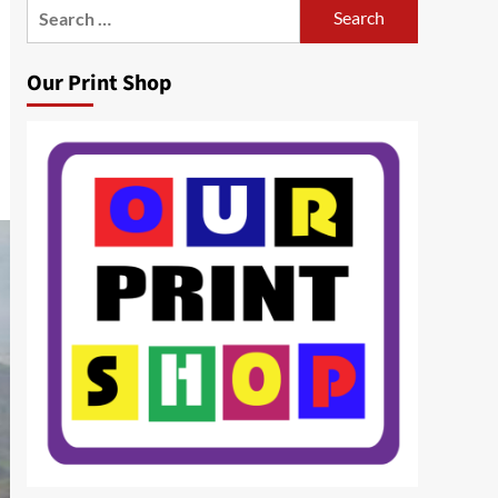
Search
for:
Our Print Shop