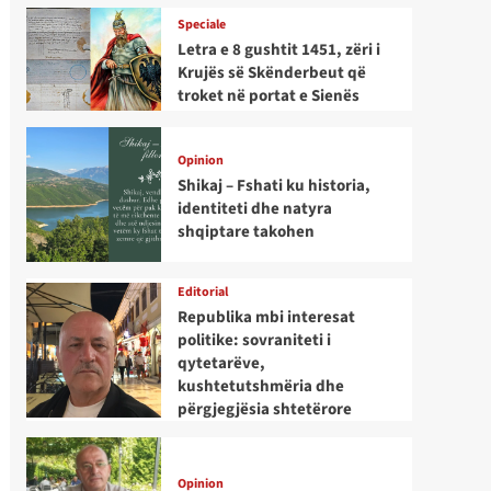
Speciale
Letra e 8 gushtit 1451, zëri i
Krujës së Skënderbeut që
troket në portat e Sienës
Opinion
Shikaj – Fshati ku historia,
identiteti dhe natyra
shqiptare takohen
Editorial
Republika mbi interesat
politike: sovraniteti i
qytetarëve,
kushtetutshmëria dhe
përgjegjësia shtetërore
Opinion