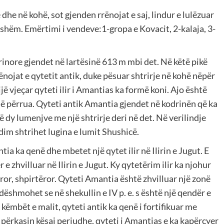
 dhe në kohë, sot gjenden rrënojat e saj, lindur e lulëzuar
hëm. Emërtimi i vendeve:1-gropa e Kovacit, 2-kalaja, 3-
drinore gjendet në lartësinë 613 m mbi det. Në këtë pikë
ënojat e qytetit antik, duke pësuar shtrirje në kohë nëpër
jë vjeçar qyteti ilir i Amantias ka formë koni. Ajo është
jë përrua. Qyteti antik Amantia gjendet në kodrinën që ka
ë dy lumenjve me një shtrirje deri në det. Në verilindje
dim shtrihet lugina e lumit Shushicë.
ia ka qenë dhe mbetet një qytet ilir në Ilirin e Jugut. E
e zhvilluar në Ilirin e Jugut. Ky qytetërim ilir ka njohur
or, shpirtëror. Qyteti Amantia është zhvilluar një zonë
dëshmohet se në shekullin e IV p. e. s është një qendër e
këmbët e malit, qyteti antik ka qenë i fortifikuar me
 përkasin kësaj periudhe, qyteti i Amantias e ka kapërcyer