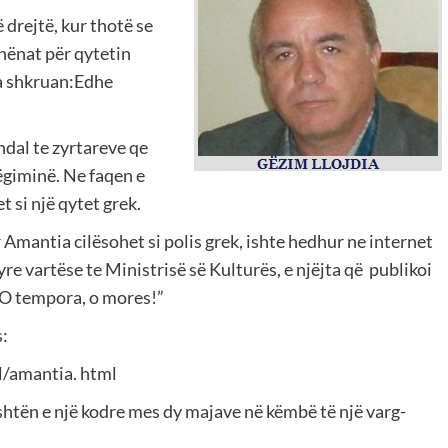
 drejtë, kur thotë se
dhënat për qytetin
ka shkruan:Edhe
dal te zyrtareve qe
ëgiminë. Ne faqen e
 si një qytet grek.
ir Amantia cilësohet si polis grek, ishte hedhur ne internet
yre vartëse te Ministrisë së Kulturës, e njëjta që publikoi
. O tempora, o mores!”
s:
l/amantia. html
eshtën e një kodre mes dy majave në këmbë të një varg-