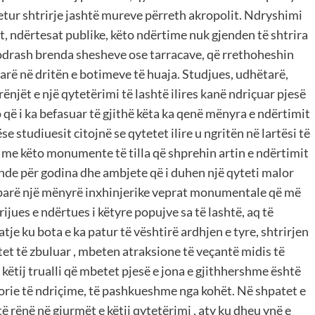
etur shtrirje jashtë mureve përreth akropolit. Ndryshimi
, ndërtesat publike, këto ndërtime nuk gjenden të shtrira
 kodrash brenda shesheve ose tarracave, që rrethoheshin
rë në dritën e botimeve të huaja. Studjues, udhëtarë,
rrënjët e një qytetërimi të lashtë ilires kanë ndriçuar pjesë
 që i ka befasuar të gjithë këta ka qenë mënyra e ndërtimit
se studiuesit citojnë se qytetet ilire u ngritën në lartësi të
ot me këto monumente të tilla që shprehin artin e ndërtimit
vende për godina dhe ambjete që i duhen një qyteti malor
më parë një mënyrë inxhinjerike veprat monumentale që më
ijues e ndërtues i këtyre popujve sa të lashtë, aq të
atje ku bota e ka patur të vështirë ardhjen e tyre, shtrirjen
etet të zbuluar , mbeten atraksione të veçantë midis të
 këtij trualli që mbetet pjesë e jona e gjithhershme është
torie të ndriçime, të pashkueshme nga kohët. Në shpatet e
të rënë në gjurmët e këtij qytetërimi , aty ku dheu ynë e