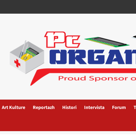
Art Kulture
Reportazh
Histori
Intervista
Forum
T