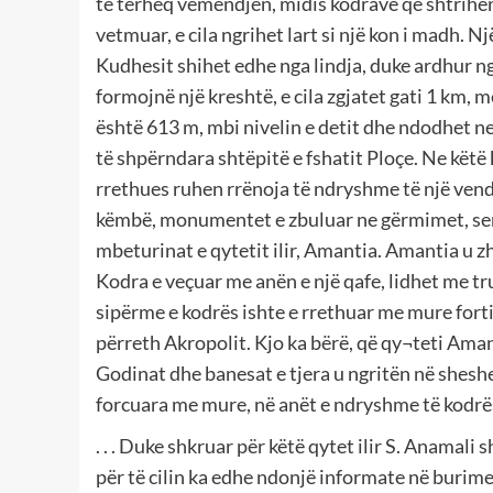
te tërheq vëmendjen, midis kodrave që shtrihe
vetmuar, e cila ngrihet lart si një kon i madh. 
Kudhesit shihet edhe nga lindja, duke ardhur n
formojnë një kreshtë, e cila zgjatet gati 1 km, 
është 613 m, mbi nivelin e detit dhe ndodhet ne 
të shpërndara shtëpitë e fshatit Ploçe. Ne këtë
rrethues ruhen rrënoja të ndryshme të një vend
këmbë, monumentet e zbuluar ne gërmimet, sende
mbeturinat e qytetit ilir, Amantia. Amantia u zhv
Kodra e veçuar me anën e një qafe, lidhet me tru
sipërme e kodrës ishte e rrethuar me mure fortif
përreth Akropolit. Kjo ka bërë, që qy¬teti Aman
Godinat dhe banesat e tjera u ngritën në sheshe
forcuara me mure, në anët e ndryshme të kodrës
. . . Duke shkruar për këtë qytet ilir S. Anamali
për të cilin ka edhe ndonjë informate në burimet