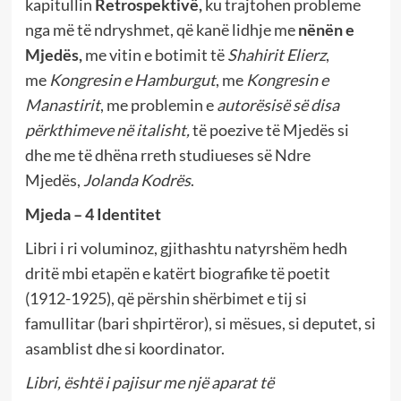
kapitullin
Retrospektivë,
ku trajtohen probleme
nga më të ndryshmet, që kanë lidhje me
nënën e
Mjedës,
me vitin e botimit të
Shahirit Elierz
,
me
Kongresin e Hamburgut
, me
Kongresin e
Manastirit
, me problemin e
autorësisë së disa
përkthimeve në italisht,
të poezive të Mjedës si
dhe me të dhëna rreth studiueses së Ndre
Mjedës,
Jolanda Kodrës
.
Mjeda – 4 Identitet
Libri i ri voluminoz, gjithashtu natyrshëm hedh
dritë mbi etapën e katërt biografike të poetit
(1912-1925), që përshin shërbimet e tij si
famullitar (bari shpirtëror), si mësues, si deputet, si
asamblist dhe si koordinator.
Libri, është i pajisur me një aparat t
ë