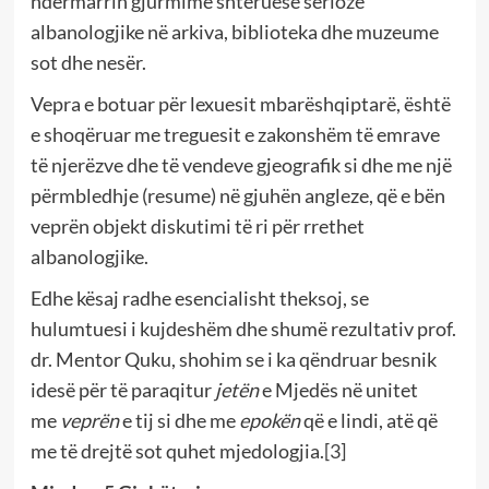
ndërmarrin gjurmime shteruese serioze
albanologjike në arkiva, biblioteka dhe muzeume
sot dhe nesër.
Vepra e botuar për lexuesit mbarëshqiptarë, është
e shoqëruar me treguesit e zakonshëm të emrave
të njerëzve dhe të vendeve gjeografik si dhe me një
përmbledhje (resume) në gjuhën angleze, që e bën
veprën objekt diskutimi të ri për rrethet
albanologjike.
Edhe kësaj radhe esencialisht theksoj, se
hulumtuesi i kujdeshëm dhe shumë rezultativ prof.
dr. Mentor Quku, shohim se i ka qëndruar besnik
idesë për të paraqitur
jetën
e Mjedës në unitet
me
veprën
e tij si dhe me
epokën
që e lindi, atë që
me të drejtë sot quhet mjedologjia.
[3]