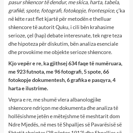
pasur
shkencor të dendur, me skica, harta, tabela,
grafikë, spote, fotografi, fotokopje, frontespice,
ç’ka
në këte rast flet kjartë për metodën e thelluar
shkencore të autorit Quku, i cili bën krahasime
serioze, çel (hap) debate interesnate, tek ngre teza
dhe hipoteza për diskutim, bën analiza esenciale
dhe provokime me objekte serioze shkencore.
Kjo vep
ër e re
, ka gjithsej 634 faqe të num
ë
ruara,
me 923 futnota, me 96 fotografi, 5 spote, 66
fotokopje dokumentesh, 6 grafika e pasqyra, 4
harta e ilustrime.
Vepra e re, me shumë vlera albanologjike
shkencore ndriçon me dokumenta dhe analiza të
hollësishme jetën e mëtejshme të meshtarit dom
Ndre Mjedës, në mes të Shpalljes së Pavarësisë së
Shtetit shqiptar (28 nëntor 1912) dhe Shpalljes së