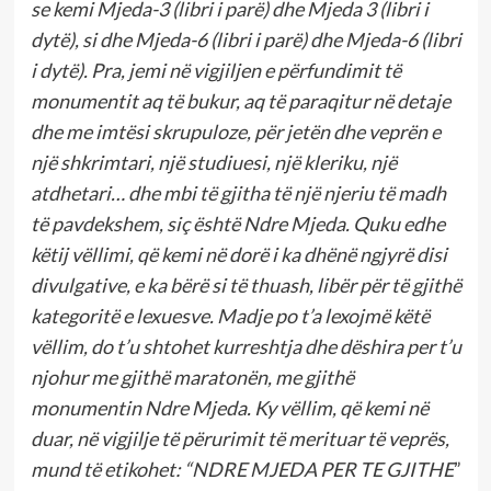
se kemi Mjeda-3 (libri i parë) dhe Mjeda 3 (libri i
dytë), si dhe Mjeda-6 (libri i parë) dhe Mjeda-6 (libri
i dytë). Pra, jemi në vigjiljen e përfundimit të
monumentit aq të bukur, aq të paraqitur në detaje
dhe me imtësi skrupuloze, për jetën dhe veprën e
një shkrimtari, një studiuesi, një kleriku, një
atdhetari… dhe mbi të gjitha të një njeriu të madh
të pavdekshem, siç është Ndre Mjeda. Quku edhe
këtij vëllimi, që kemi në dorë i ka dhënë ngjyrë disi
divulgative, e ka bërë si të thuash, libër për të gjithë
kategoritë e lexuesve. Madje po t’a lexojmë këtë
vëllim, do t’u shtohet kurreshtja dhe dëshira per t’u
njohur me gjithë maratonën, me gjithë
monumentin Ndre Mjeda. Ky vëllim, që kemi në
duar, në vigjilje të përurimit të merituar të veprës,
mund të etikohet: “NDRE MJEDA PER TE GJITHE
”