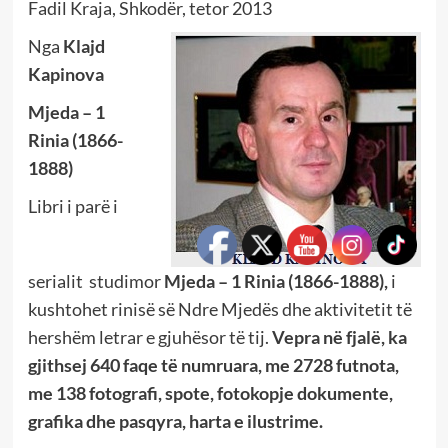
Fadil Kraja, Shkodër, tetor 2013
Nga
Klajd
Kapinova
Mjeda – 1
Rinia (1866-
1888)
Libri i parë i
serialit studimor
Mjeda – 1 Rinia (1866-1888),
i
kushtohet rinisë së Ndre Mjedës dhe aktivitetit të
hershëm letrar e gjuhësor të tij.
Vepra n
ë fjalë,
ka
gjithsej 640 faqe të numruara, me 2728 futnota,
me 138 fotografi, spote, fotokopje dokumente,
grafika dhe pasqyra, harta e ilustrime.