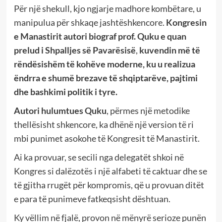
Për një shekull, kjo ngjarje madhore kombëtare, u
manipulua për shkaqe jashtëshkencore.
Kongresin
e Manastirit autori biograf prof. Quku e quan
prelud i Shpalljes së Pavarësisë
,
kuvendin më të
rëndësishëm të kohëve moderne, ku u realizua
ëndrra e shumë brezave të shqiptarëve, pajtimi
dhe bashkimi politik i tyre.
Autori hulumtues Quku
, përmes një metodike
thellësisht shkencore, ka dhënë një version të ri
mbi punimet asokohe të Kongresit të Manastirit.
Ai ka provuar, se secili nga delegatët shkoi në
Kongres si dalëzotës i një alfabeti të caktuar dhe se
të gjitha rrugët për kompromis, që u provuan ditët
e para të punimeve fatkeqsisht dështuan.
Ky vëllim në fjalë, provon në mënyrë serioze punën