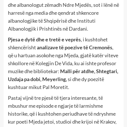
dhe albanologut zëmadh Ndre Mjedës, sot i lënë në
harresë nga media dhe qendrat shkencore
albanologjike të Shqipërisë dhe Instituti
Albanologjik i Prishtinës në Dardani.
Pjesa e dytë
dhe e tretë e veprës
, i kushtohet
shkencërisht
analizave të poezive të Cremonës
,
që u hartuan asokohe nga Mjeda, gjatë katër viteve
shkollore në Kolegjin De Vida, ku ai ishte profesor
muzike dhe bibliotekar:
Malli për atdhe, Shtegtari,
Uzdaja pa dobi, Meyerling,
si dhe dy poezitë
kushtuar mikut Pal Moretit.
Pastaj vijnë tre pjesë të tjera interesante, të
mbushur me episode e ngjarje të larmishme
historike, që i kushtohen periudhave të ndryshme
kur poeti Mjeda jetoi, studioi dhe krijoi në Krakov,