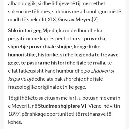
albanologjik, si dhe lidhjeve të tij me rrethet
shkencore të kohës, sidomos me albanologun më të
madh të shekullit XIX,
Gustav Meyer.
[2]
Shkrimtari geg Mjeda
, ka mbledhur dhe ka
përgatitur me kujdes për botim si:
proverba,
shprehje proverbiale shqipe, këngë lirike,
humoristike, historike, si dhe legjenda të trevave
gege, të pasura me histori dhe fjalë të rralla,
të
cilat fatkeqsisht kanë humbur dhe
po zhduken si
kripa në ujë
edhe ata pak shprehje dhe fjalë
frazeologjike origjinale etnike gege.
Të gjithë këto sa cituam më lart, u botuan me emrin
e Meyerit, në
Studime shqiptare VI
, Viene, në vitin
1897, për shkaqe oportuniteti të rrethanave të
kohës.