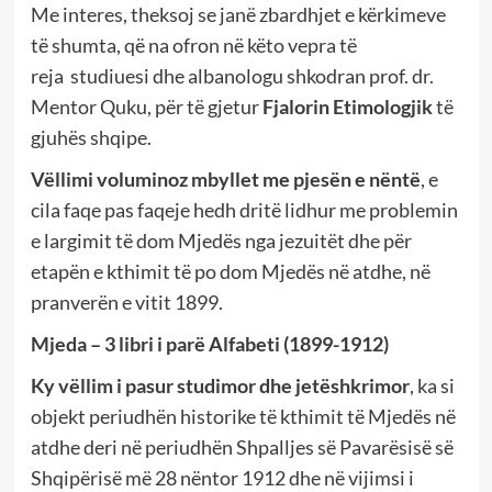
Me interes, theksoj se janë zbardhjet e kërkimeve
të shumta, që na ofron në këto vepra të
reja studiuesi dhe albanologu shkodran prof. dr.
Mentor Quku, për të gjetur
Fjalorin Etimologjik
të
gjuhës shqipe.
Vëllimi voluminoz mbyllet me pjesën e nëntë
, e
cila faqe pas faqeje hedh dritë lidhur me problemin
e largimit të dom Mjedës nga jezuitët dhe për
etapën e kthimit të po dom Mjedës në atdhe, në
pranverën e vitit 1899.
Mjeda – 3 libri i parë Alfabeti (1899-1912)
Ky vëllim i pasur studimor dhe jetëshkrimor
, ka si
objekt periudhën historike të kthimit të Mjedës në
atdhe deri në periudhën Shpalljes së Pavarësisë së
Shqipërisë më 28 nëntor 1912 dhe në vijimsi i