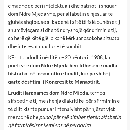
e madhe që bëri intelektuali dhe patrioti i shquar
dom Ndre Mjeda ynë, për alfabetin e njësuar të
gjuhës shqipe, se ai ka qenë i aftë të falë punën e tij
shumëvjeçare si dhe të ndryshojë qëndrimin e tij,
sa herë që këtë gjë ia kanë kërkuar asokohe situata
dhe interesat madhore të kombit.
Kështu ndodhi në ditën e 20 nëntorit 1908, kur
poeti ynë
dom Ndre Mjeda bëri kthesën e madhe
historike në momentin e fundit, kur po shihej
qartë dështimi i Kongresit të Manastirit
.
Eruditi largpamës
dom Ndre Mjeda
, tërhoqi
alfabetin e tij me shenja diakritike, për afirmimin e
të cilit kishte punuar intensivisht për njëzet vjet
me radhë dhe
punoi për një alfabet tjetër, alfabetin
që fatmirësisht kemi sot në përdorim.