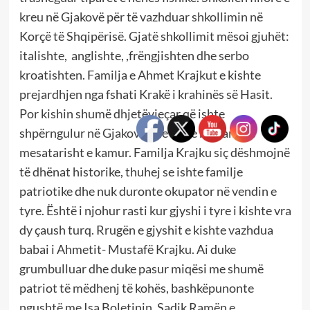
kreu në Gjakovë për të vazhduar shkollimin në
Korçë të Shqipërisë. Gjatë shkollimit mësoi gjuhët:
italishte, anglishte, ,frëngjishten dhe serbo
kroatishten. Familja e Ahmet Krajkut e kishte
prejardhjen nga fshati Krakë i krahinës së Hasit.
Por kishin shumë dhjetëvjeçar që ishte
shpërngulur në Gjakovë dhe ishte një familje
mesatarisht e kamur. Familja Krajku siç dëshmojnë
të dhënat historike, thuhej se ishte familje
patriotike dhe nuk duronte okupator në vendin e
tyre. Është i njohur rasti kur gjyshi i tyre i kishte vra
dy çaush turq. Rrugën e gjyshit e kishte vazhdua
babai i Ahmetit- Mustafë Krajku. Ai duke
grumbulluar dhe duke pasur miqësi me shumë
patriot të mëdhenj të kohës, bashkëpunonte
ngushtë me Isa Boletinin, Sadik Ramën e