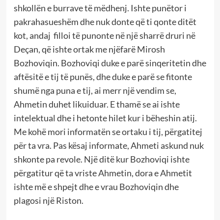
shkollën e burrave të mëdhenj. Ishte punëtor i
pakrahasueshëm dhe nuk donte që ti qonte ditët
kot, andaj filloi të punonte në një sharrë druri në
Deçan, që ishte ortak me njëfarë Mirosh
Bozhoviqin. Bozhoviqi duke e parë sinqeritetin dhe
aftësitë e tij të punës, dhe duke e parë se fitonte
shumë nga puna e tij, ai merr një vendim se,
Ahmetin duhet likuiduar. E thamë se ai ishte
intelektual dhe i hetonte hilet kur i bëheshin atij.
Me kohë mori informatën se ortaku i tij, përgatitej
për ta vra. Pas kësaj informate, Ahmeti askund nuk
shkonte pa revole. Një ditë kur Bozhoviqi ishte
përgatitur që ta vriste Ahmetin, dora e Ahmetit
ishte më e shpejt dhe e vrau Bozhoviqin dhe
plagosi një Riston.