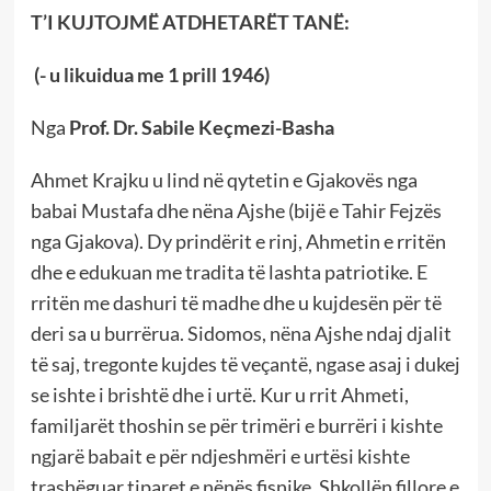
T’I KUJTOJMË ATDHETARËT TANË:
(- u likuidua me 1 prill 1946)
Nga
Prof. Dr. Sabile Keçmezi-Basha
Ahmet Krajku u lind në qytetin e Gjakovës nga
babai Mustafa dhe nëna Ajshe (bijë e Tahir Fejzës
nga Gjakova). Dy prindërit e rinj, Ahmetin e rritën
dhe e edukuan me tradita të lashta patriotike. E
rritën me dashuri të madhe dhe u kujdesën për të
deri sa u burrërua. Sidomos, nëna Ajshe ndaj djalit
të saj, tregonte kujdes të veçantë, ngase asaj i dukej
se ishte i brishtë dhe i urtë. Kur u rrit Ahmeti,
familjarët thoshin se për trimëri e burrëri i kishte
ngjarë babait e për ndjeshmëri e urtësi kishte
trashëguar tiparet e nënës fisnike. Shkollën fillore e