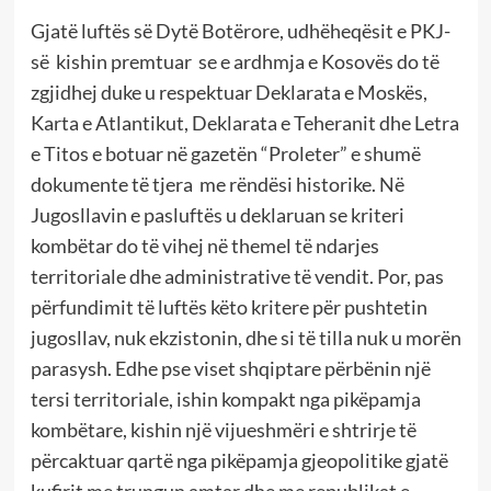
Gjatë luftës së Dytë Botërore, udhëheqësit e PKJ-
së kishin premtuar se e ardhmja e Kosovës do të
zgjidhej duke u respektuar Deklarata e Moskës,
Karta e Atlantikut, Deklarata e Teheranit dhe Letra
e Titos e botuar në gazetën “Proleter” e shumë
dokumente të tjera me rëndësi historike. Në
Jugosllavin e pasluftës u deklaruan se kriteri
kombëtar do të vihej në themel të ndarjes
territoriale dhe administrative të vendit. Por, pas
përfundimit të luftës këto kritere për pushtetin
jugosllav, nuk ekzistonin, dhe si të tilla nuk u morën
parasysh. Edhe pse viset shqiptare përbënin një
tersi territoriale, ishin kompakt nga pikëpamja
kombëtare, kishin një vijueshmëri e shtrirje të
përcaktuar qartë nga pikëpamja gjeopolitike gjatë