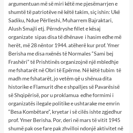
argumentuan më së miri këtë me pjesëmarrjen e
shumtë të patriotëve në këtë takim, siç ishin: Ukë
Sadiku, Ndue Përlleshi, Muharrem Bajraktari,
Alush Smajli etj. Përndryshe fillet e kësaj
organizate sipas disa të dhënave i hasim edhe më
herët, më 28 nëntor 1944. atëherë kur prof. Ymer
Berisha me disa nxënës të Normales “Sami bej
Frashëri” të Prishtinës organizojnë një mbledhje
me fshatarët në Obri të Epërme. Në këtë tubim të
madh me fshatarët, jo vetëm që u shënua dita
historike e Flamurit dhe e shpalljes së Pavarësisë
së Shqipërisë, por u proklamua edhe formimi i
organizatës ilegale politike e ushtarake me emrin
“Besa Kombëtare”, kryetar i së cilës ishte zgjedhur
prof. Ymer Berisha. Por, deri në mars të vitit 1945
shumë pak ose fare pak zhvilloi ndonjë aktivitet në