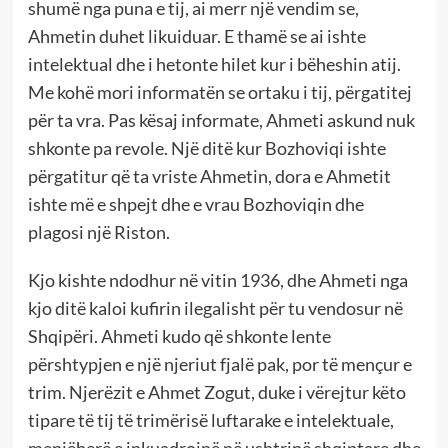
shumë nga puna e tij, ai merr një vendim se,
Ahmetin duhet likuiduar. E thamë se ai ishte
intelektual dhe i hetonte hilet kur i bëheshin atij.
Me kohë mori informatën se ortaku i tij, përgatitej
për ta vra. Pas kësaj informate, Ahmeti askund nuk
shkonte pa revole. Një ditë kur Bozhoviqi ishte
përgatitur që ta vriste Ahmetin, dora e Ahmetit
ishte më e shpejt dhe e vrau Bozhoviqin dhe
plagosi një Riston.
Kjo kishte ndodhur në vitin 1936, dhe Ahmeti nga
kjo ditë kaloi kufirin ilegalisht për tu vendosur në
Shqipëri. Ahmeti kudo që shkonte lente
përshtypjen e një njeriut fjalë pak, por të mençur e
trim. Njerëzit e Ahmet Zogut, duke i vërejtur këto
tipare të tij të trimërisë luftarake e intelektuale,