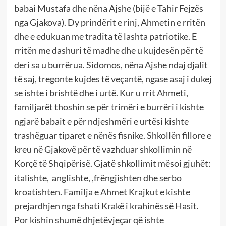
babai Mustafa dhe nëna Ajshe (bijë e Tahir Fejzës
nga Gjakova). Dy prindërit e rinj, Ahmetin e rritën
dhe e edukuan me tradita të lashta patriotike. E
rritën me dashuri të madhe dhe u kujdesën për të
deri sa u burrërua. Sidomos, nëna Ajshe ndaj djalit
të saj, tregonte kujdes të veçantë, ngase asaj i dukej
se ishte i brishtë dhe i urtë. Kur u rrit Ahmeti,
familjarët thoshin se për trimëri e burrëri i kishte
ngjarë babait e për ndjeshmëri e urtësi kishte
trashëguar tiparet e nënës fisnike. Shkollën fillore e
kreu në Gjakovë për të vazhduar shkollimin në
Korçë të Shqipërisë. Gjatë shkollimit mësoi gjuhët:
italishte, anglishte, ,frëngjishten dhe serbo
kroatishten. Familja e Ahmet Krajkut e kishte
prejardhjen nga fshati Krakë i krahinës së Hasit.
Por kishin shumë dhjetëvjeçar që ishte