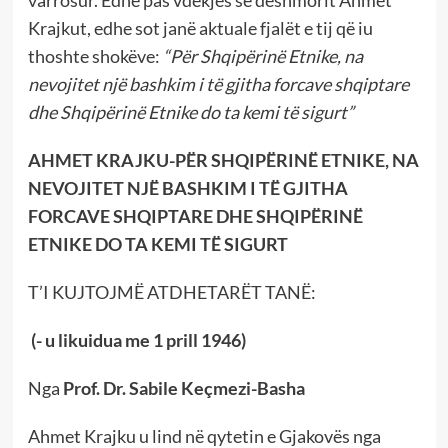
varrosur. Edhe pas vdekjes së dëshmorit Ahmet
Krajkut, edhe sot janë aktuale fjalët e tij që iu
thoshte shokëve:
“Për Shqipërinë Etnike, na
nevojitet një bashkim i të gjitha forcave shqiptare
dhe Shqipërinë Etnike do ta kemi të sigurt”
AHMET KRAJKU-PËR SHQIPËRINË ETNIKE, NA
NEVOJITET NJË BASHKIM I TË GJITHA
FORCAVE SHQIPTARE DHE SHQIPËRINË
ETNIKE DO TA KEMI TË SIGURT
T’I KUJTOJMË ATDHETARËT TANË:
(- u likuidua me 1 prill 1946)
Nga
Prof. Dr. Sabile Keçmezi-Basha
Ahmet Krajku u lind në qytetin e Gjakovës nga