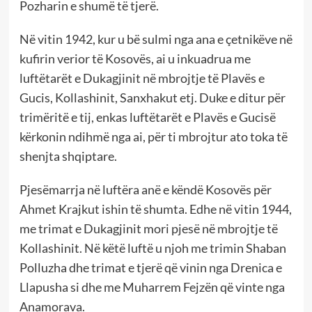
Pozharin e shumë të tjerë.
Në vitin 1942, kur u bë sulmi nga ana e çetnikëve në
kufirin verior të Kosovës, ai u inkuadrua me
luftëtarët e Dukagjinit në mbrojtje të Plavës e
Gucis, Kollashinit, Sanxhakut etj. Duke e ditur për
trimëritë e tij, enkas luftëtarët e Plavës e Gucisë
kërkonin ndihmë nga ai, për ti mbrojtur ato toka të
shenjta shqiptare.
Pjesëmarrja në luftëra anë e këndë Kosovës për
Ahmet Krajkut ishin të shumta. Edhe në vitin 1944,
me trimat e Dukagjinit mori pjesë në mbrojtje të
Kollashinit. Në këtë luftë u njoh me trimin Shaban
Polluzha dhe trimat e tjerë që vinin nga Drenica e
Llapusha si dhe me Muharrem Fejzën që vinte nga
Anamorava.