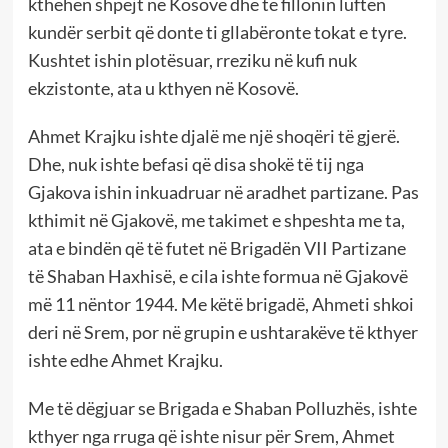
kthehen shpejt në Kosovë dhe të fillonin luftën
kundër serbit që donte ti gllabëronte tokat e tyre.
Kushtet ishin plotësuar, rreziku në kufi nuk
ekzistonte, ata u kthyen në Kosovë.
Ahmet Krajku ishte djalë me një shoqëri të gjerë.
Dhe, nuk ishte befasi që disa shokë të tij nga
Gjakova ishin inkuadruar në aradhet partizane. Pas
kthimit në Gjakovë, me takimet e shpeshta me ta,
ata e bindën që të futet në Brigadën VII Partizane
të Shaban Haxhisë, e cila ishte formua në Gjakovë
më 11 nëntor 1944. Me këtë brigadë, Ahmeti shkoi
deri në Srem, por në grupin e ushtarakëve të kthyer
ishte edhe Ahmet Krajku.
Me të dëgjuar se Brigada e Shaban Polluzhës, ishte
kthyer nga rruga që ishte nisur për Srem, Ahmet