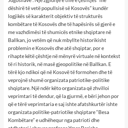
Jugosllave”. Një zgjidhje e tillë e çështjes “me
dëshirë të vetë popullsisë së Kosovës” kundër
logjikës së karakterit objektiv të strukturës
kombëtare të Kosovës dhe të hapësirës së gjerë e
me vazhdimësi të shumicës etnike shqiptare në
Ballkan, jo vetëm që nuk mbyllte historikisht
problemin e Kosovës dhe atë shqiptar, por e
rihapte këtë çështje në mënyrë virtuale në kontekst
të ri historik, në masë gjeopolitike në Ballkan. E
tërë kjo ndikoi që në Kosovë të formohen dhe të
veprojnë shumë organizata patriotike-politike
shqiptare. Një ndër këto organizata që zhvilloi
veprimtari të dendur, që la gjurmë, e bëri jehon por
që e tërë veprimtaria e saj ishte afatshkurtër ishte
organizata politike-patriotike shqiptare “Besa
Kombëtare” e udhëhequr nga patrioti dhe