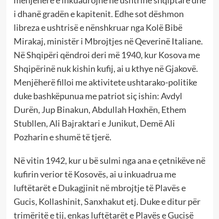
menjëherë e inkuadrojnë në ushtrinë shqiptare dhe
i dhanë gradën e kapitenit. Edhe sot dëshmon
libreza e ushtrisë e nënshkruar nga Kolë Bibë
Mirakaj, ministër i Mbrojtjes në Qeverinë Italiane.
Në Shqipëri qëndroi deri më 1940, kur Kosova me
Shqipërinë nuk kishin kufij, ai u kthye në Gjakovë.
Menjëherë filloi me aktivitete ushtarako-politike
duke bashkëpunua me patriot siç ishin: Avdyl
Durën, Jup Binakun, Abdullah Hoxhën, Ethem
Stubllen, Ali Bajraktari e Junikut, Demë Ali
Pozharin e shumë të tjerë.
Në vitin 1942, kur u bë sulmi nga ana e çetnikëve në
kufirin verior të Kosovës, ai u inkuadrua me
luftëtarët e Dukagjinit në mbrojtje të Plavës e
Gucis, Kollashinit, Sanxhakut etj. Duke e ditur për
trimëritë e tij, enkas luftëtarët e Plavës e Gucisë