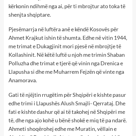
kërkonin ndihmë nga ai, për ti mbrojtur ato toka të
shenjta shqiptare.
Pjesëmarrja në luftëra anë e këndë Kosovës për
Ahmet Krajkut ishin të shumta. Edhe në vitin 1944,
me trimat e Dukagjinit mori pjesë në mbrojtje të
Kollashinit. Në këtë luftë u njoh me trimin Shaban
Polluzha dhe trimat e tjerë që vinin nga Drenica e
Llapusha si dhe me Muharrem Fejzën që vinte nga
Anamorava.
Gati të njëjtin rrugëtim për Shqipëri e kishte pasur
edhe trimi i Llapushës Alush Smajli- Qerrataj. Dhe
fati e kishte dashur që ai të takohej në Shqipëri me
të, dhe nga ajo kohë u bënë shokë e miq të pa ndarë.
Ahmeti shoqërohej edhe me Muratin, vëllain e