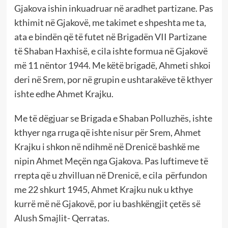
Gjakova ishin inkuadruar në aradhet partizane. Pas
kthimit në Gjakovë, me takimet e shpeshta me ta,
ata e bindën që të futet në Brigadën VII Partizane
të Shaban Haxhisë, e cila ishte formua në Gjakovë
më 11 nëntor 1944. Me këtë brigadë, Ahmeti shkoi
deri në Srem, por në grupin e ushtarakëve të kthyer
ishte edhe Ahmet Krajku.
Me të dëgjuar se Brigada e Shaban Polluzhës, ishte
kthyer nga rruga që ishte nisur për Srem, Ahmet
Krajku i shkon në ndihmë në Drenicë bashkë me
nipin Ahmet Meçën nga Gjakova. Pas luftimeve të
rrepta që u zhvilluan në Drenicë, e cila përfundon
me 22 shkurt 1945, Ahmet Krajku nuk u kthye
kurrë më në Gjakovë, por iu bashkëngjit çetës së
Alush Smajlit- Qerratas.