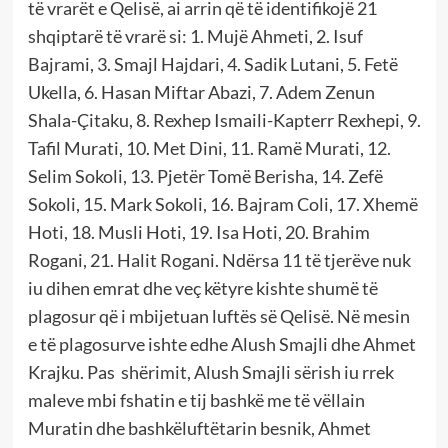
të vrarët e Qelisë, ai arrin që të identifikojë 21
shqiptarë të vrarë si: 1. Mujë Ahmeti, 2. Isuf
Bajrami, 3. Smajl Hajdari, 4. Sadik Lutani, 5. Fetë
Ukella, 6. Hasan Miftar Abazi, 7. Adem Zenun
Shala-Çitaku, 8. Rexhep Ismaili-Kapterr Rexhepi, 9.
Tafil Murati, 10. Met Dini, 11. Ramë Murati, 12.
Selim Sokoli, 13. Pjetër Tomë Berisha, 14. Zefë
Sokoli, 15. Mark Sokoli, 16. Bajram Coli, 17. Xhemë
Hoti, 18. Musli Hoti, 19. Isa Hoti, 20. Brahim
Rogani, 21. Halit Rogani. Ndërsa 11 të tjerëve nuk
iu dihen emrat dhe veç këtyre kishte shumë të
plagosur që i mbijetuan luftës së Qelisë. Në mesin
e të plagosurve ishte edhe Alush Smajli dhe Ahmet
Krajku. Pas shërimit, Alush Smajli sërish iu rrek
maleve mbi fshatin e tij bashkë me të vëllain
Muratin dhe bashkëluftëtarin besnik, Ahmet