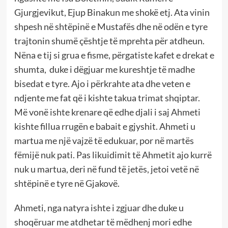
Gjurgjevikut, Ejup Binakun me shokë etj. Ata vinin
shpesh në shtëpinë e Mustafës dhe në odën e tyre
trajtonin shumë çështje të mprehta për atdheun.
Nëna e tij si grua e fisme, përgatiste kafet e drekat e
shumta, duke i dëgjuar me kureshtje të madhe
bisedat e tyre. Ajo i përkrahte ata dhe veten e
ndjente me fat që i kishte takua trimat shqiptar.
Më vonë ishte krenare që edhe djali i saj Ahmeti
kishte fillua rrugën e babait e gjyshit. Ahmeti u
martua me një vajzë të edukuar, por në martës
fëmijë nuk pati. Pas likuidimit të Ahmetit ajo kurrë
nuk u martua, deri në fund të jetës, jetoi vetë në
shtëpinë e tyre në Gjakovë.
Ahmeti, nga natyra ishte i zgjuar dhe duke u
shoqëruar me atdhetar të mëdhenj mori edhe