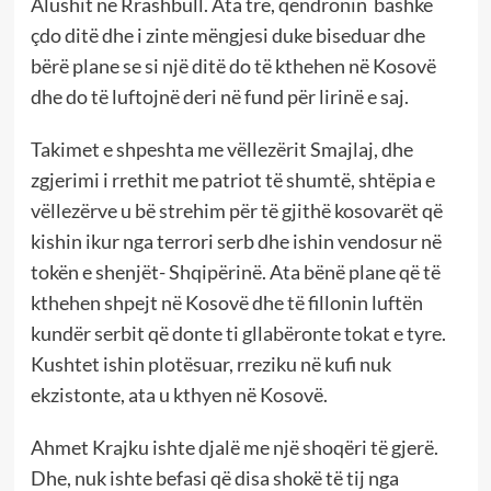
Alushit në Rrashbull. Ata tre, qëndronin bashkë
çdo ditë dhe i zinte mëngjesi duke biseduar dhe
bërë plane se si një ditë do të kthehen në Kosovë
dhe do të luftojnë deri në fund për lirinë e saj.
Takimet e shpeshta me vëllezërit Smajlaj, dhe
zgjerimi i rrethit me patriot të shumtë, shtëpia e
vëllezërve u bë strehim për të gjithë kosovarët që
kishin ikur nga terrori serb dhe ishin vendosur në
tokën e shenjët- Shqipërinë. Ata bënë plane që të
kthehen shpejt në Kosovë dhe të fillonin luftën
kundër serbit që donte ti gllabëronte tokat e tyre.
Kushtet ishin plotësuar, rreziku në kufi nuk
ekzistonte, ata u kthyen në Kosovë.
Ahmet Krajku ishte djalë me një shoqëri të gjerë.
Dhe, nuk ishte befasi që disa shokë të tij nga