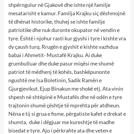
shpërngulur në Gjakovë dhe ishte një familje
mesatarisht e kamur. Familja Krajku siç dëshmojnë
të dhënat historike, thuhej se ishte familje
patriotike dhe nuk duronte okupator në vendin e
tyre. Është i njohur rasti kur gjyshi i tyre i kishte vra
dy çaush turq. Rrugën e gjyshit e kishte vazhdua
babai i Ahmetit- Mustafë Krajku. Ai duke
grumbulluar dhe duke pasur miqësi me shumë
patriot të mëdhenj të kohës, bashkëpunonte
ngushtë me Isa Boletinin, Sadik Ramën e
Gjurgjevikut, Ejup Binakun me shokë etj. Ata vinin
shpesh në shtëpinë e Mustafës dhe në odën e tyre
trajtonin shumë çështje të mprehta për atdheun.
Nëna e tij si grua e fisme, përgatiste kafet e drekat e
shumta, duke i dëgjuar me kureshtje të madhe
bisedat e tyre. Ajo i përkrahte ata dhe veten e