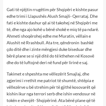
Gati të njëjtin rrugëtim për Shqipëri e kishte pasur
edhe trimi i Llapushës Alush Smajli- Qerrataj. Dhe
fati e kishte dashur që ai të takohej në Shqipëri me
të, dhe nga ajo kohë u bënë shokë e miq të pa ndarë.
Ahmeti shoqërohej edhe me Muratin, vëllain e
Alushit në Rrashbull. Ata tre, qëndronin bashkë
çdo ditë dhe i zinte mëngjesi duke biseduar dhe
bërë plane se si një ditë do të kthehen në Kosovë
dhe do të luftojnë deri në fund për lirinë e saj.
Takimet e shpeshta me vëllezërit Smajlaj, dhe
zgjerimi i rrethit me patriot të shumtë, shtëpia e
vëllezërve u bë strehim për të gjithë kosovarët që
kishin ikur nga terrori serb dhe ishin vendosur në
tokën e shenjët- Shqipërinë. Ata bënë plane që të