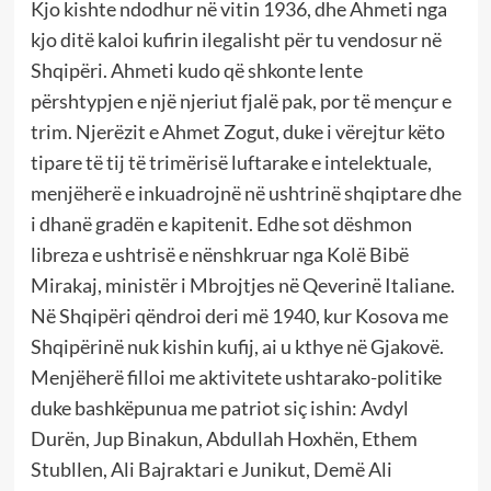
Kjo kishte ndodhur në vitin 1936, dhe Ahmeti nga
kjo ditë kaloi kufirin ilegalisht për tu vendosur në
Shqipëri. Ahmeti kudo që shkonte lente
përshtypjen e një njeriut fjalë pak, por të mençur e
trim. Njerëzit e Ahmet Zogut, duke i vërejtur këto
tipare të tij të trimërisë luftarake e intelektuale,
menjëherë e inkuadrojnë në ushtrinë shqiptare dhe
i dhanë gradën e kapitenit. Edhe sot dëshmon
libreza e ushtrisë e nënshkruar nga Kolë Bibë
Mirakaj, ministër i Mbrojtjes në Qeverinë Italiane.
Në Shqipëri qëndroi deri më 1940, kur Kosova me
Shqipërinë nuk kishin kufij, ai u kthye në Gjakovë.
Menjëherë filloi me aktivitete ushtarako-politike
duke bashkëpunua me patriot siç ishin: Avdyl
Durën, Jup Binakun, Abdullah Hoxhën, Ethem
Stubllen, Ali Bajraktari e Junikut, Demë Ali