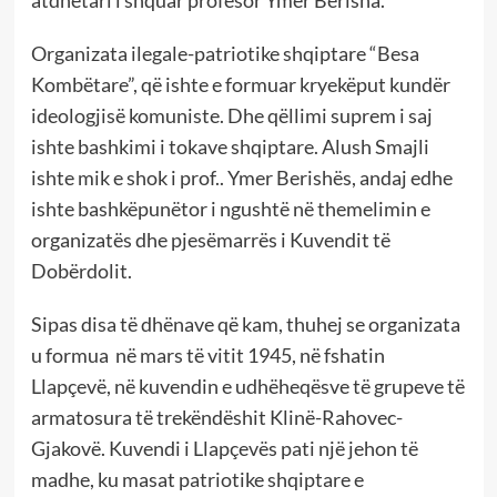
atdhetari i shquar profesor Ymer Berisha.
Organizata ilegale-patriotike shqiptare “Besa
Kombëtare”, që ishte e formuar kryekëput kundër
ideologjisë komuniste. Dhe qëllimi suprem i saj
ishte bashkimi i tokave shqiptare. Alush Smajli
ishte mik e shok i prof.. Ymer Berishës, andaj edhe
ishte bashkëpunëtor i ngushtë në themelimin e
organizatës dhe pjesëmarrës i Kuvendit të
Dobërdolit.
Sipas disa të dhënave që kam, thuhej se organizata
u formua në mars të vitit 1945, në fshatin
Llapçevë, në kuvendin e udhëheqësve të grupeve të
armatosura të trekëndëshit Klinë-Rahovec-
Gjakovë. Kuvendi i Llapçevës pati një jehon të
madhe, ku masat patriotike shqiptare e