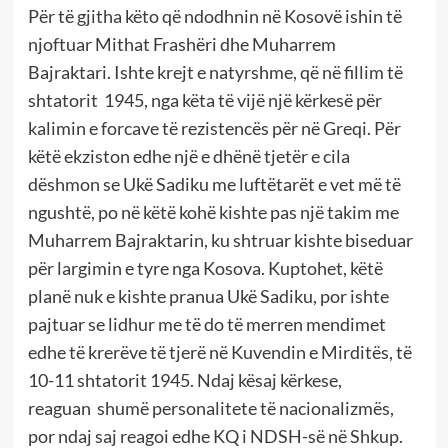
Për të gjitha këto që ndodhnin në Kosovë ishin të
njoftuar Mithat Frashëri dhe Muharrem
Bajraktari. Ishte krejt e natyrshme, që në fillim të
shtatorit 1945, nga këta të vijë një kërkesë për
kalimin e forcave të rezistencës për në Greqi. Për
këtë ekziston edhe një e dhënë tjetër e cila
dëshmon se Ukë Sadiku me luftëtarët e vet më të
ngushtë, po në këtë kohë kishte pas një takim me
Muharrem Bajraktarin, ku shtruar kishte biseduar
për largimin e tyre nga Kosova. Kuptohet, këtë
planë nuk e kishte pranua Ukë Sadiku, por ishte
pajtuar se lidhur me të do të merren mendimet
edhe të krerëve të tjerë në Kuvendin e Mirditës, të
10-11 shtatorit 1945. Ndaj kësaj kërkese,
reaguan shumë personalitete të nacionalizmës,
por ndaj saj reagoi edhe KQ i NDSH-së në Shkup.