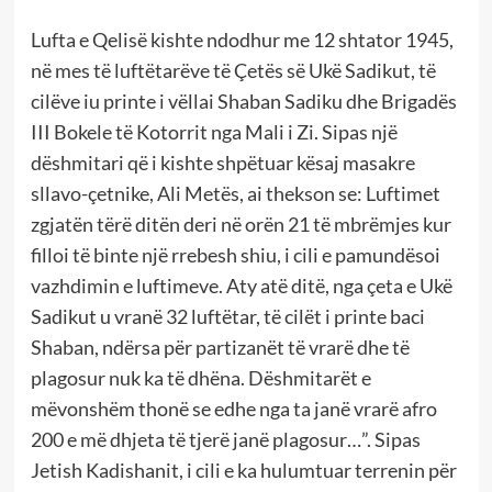
Lufta e Qelisë kishte ndodhur me 12 shtator 1945,
në mes të luftëtarëve të Çetës së Ukë Sadikut, të
cilëve iu printe i vëllai Shaban Sadiku dhe Brigadës
III Bokele të Kotorrit nga Mali i Zi. Sipas një
dëshmitari që i kishte shpëtuar kësaj masakre
sllavo-çetnike, Ali Metës, ai thekson se: Luftimet
zgjatën tërë ditën deri në orën 21 të mbrëmjes kur
filloi të binte një rrebesh shiu, i cili e pamundësoi
vazhdimin e luftimeve. Aty atë ditë, nga çeta e Ukë
Sadikut u vranë 32 luftëtar, të cilët i printe baci
Shaban, ndërsa për partizanët të vrarë dhe të
plagosur nuk ka të dhëna. Dëshmitarët e
mëvonshëm thonë se edhe nga ta janë vrarë afro
200 e më dhjeta të tjerë janë plagosur…”. Sipas
Jetish Kadishanit, i cili e ka hulumtuar terrenin për