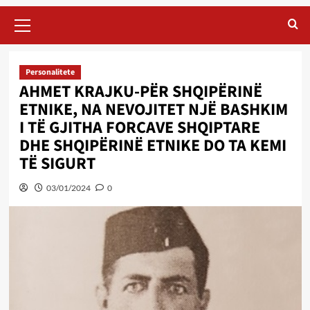
Primary
Menu
Personalitete
AHMET KRAJKU-PËR SHQIPËRINË
ETNIKE, NA NEVOJITET NJË BASHKIM
I TË GJITHA FORCAVE SHQIPTARE
DHE SHQIPËRINË ETNIKE DO TA KEMI
TË SIGURT
03/01/2024
0