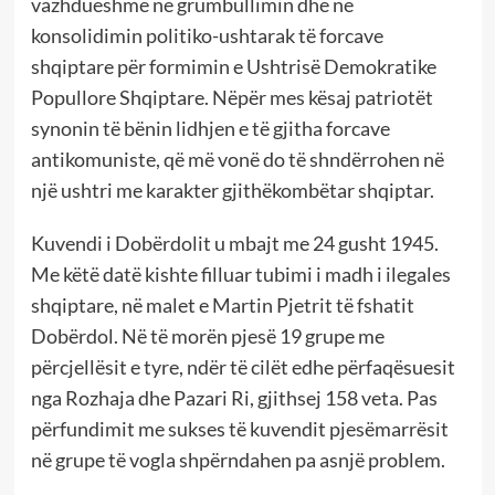
vazhdueshme në grumbullimin dhe në
konsolidimin politiko-ushtarak të forcave
shqiptare për formimin e Ushtrisë Demokratike
Popullore Shqiptare. Nëpër mes kësaj patriotët
synonin të bënin lidhjen e të gjitha forcave
antikomuniste, që më vonë do të shndërrohen në
një ushtri me karakter gjithëkombëtar shqiptar.
Kuvendi i Dobërdolit u mbajt me 24 gusht 1945.
Me këtë datë kishte filluar tubimi i madh i ilegales
shqiptare, në malet e Martin Pjetrit të fshatit
Dobërdol. Në të morën pjesë 19 grupe me
përcjellësit e tyre, ndër të cilët edhe përfaqësuesit
nga Rozhaja dhe Pazari Ri, gjithsej 158 veta. Pas
përfundimit me sukses të kuvendit pjesëmarrësit
në grupe të vogla shpërndahen pa asnjë problem.