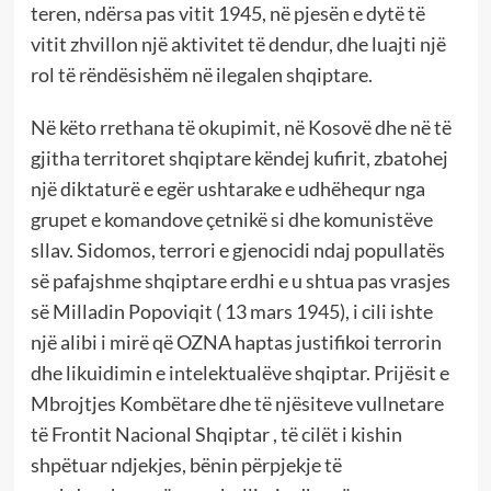
teren, ndërsa pas vitit 1945, në pjesën e dytë të
vitit zhvillon një aktivitet të dendur, dhe luajti një
rol të rëndësishëm në ilegalen shqiptare.
Në këto rrethana të okupimit, në Kosovë dhe në të
gjitha territoret shqiptare këndej kufirit, zbatohej
një diktaturë e egër ushtarake e udhëhequr nga
grupet e komandove çetnikë si dhe komunistëve
sllav. Sidomos, terrori e gjenocidi ndaj popullatës
së pafajshme shqiptare erdhi e u shtua pas vrasjes
së Milladin Popoviqit ( 13 mars 1945), i cili ishte
një alibi i mirë që OZNA haptas justifikoi terrorin
dhe likuidimin e intelektualëve shqiptar. Prijësit e
Mbrojtjes Kombëtare dhe të njësiteve vullnetare
të Frontit Nacional Shqiptar , të cilët i kishin
shpëtuar ndjekjes, bënin përpjekje të