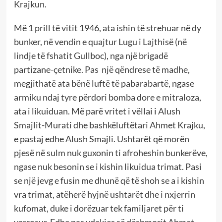
Krajkun.
Më 1 prill të vitit 1946, ata ishin të strehuar në dy
bunker, në vendin e quajtur Lugu i Lajthisë (në
lindje të fshatit Gullboc), nga një brigadë
partizane-çetnike. Pas një qëndrese të madhe,
megjithatë ata bënë luftë të pabarabartë, ngase
armiku ndaj tyre përdori bomba dore e mitraloza,
ata i likuiduan. Më parë vritet i vëllai i Alush
Smajlit-Murati dhe bashkëluftëtari Ahmet Krajku,
e pastaj edhe Alush Smajli. Ushtarët që morën
pjesë në sulm nuk guxonin ti afroheshin bunkerëve,
ngase nuk besonin se i kishin likuidua trimat. Pasi
se një jevg e fusin me dhunë që të shoh se a i kishin
vra trimat, atëherë hyjnë ushtarët dhe i nxjerrin
kufomat, duke i dorëzuar tek familjaret për ti