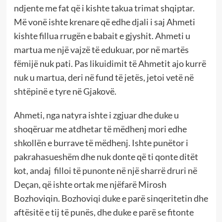
ndjente me fat që i kishte takua trimat shqiptar.
Më vonë ishte krenare që edhe djali i saj Ahmeti
kishte fillua rrugën e babait e gjyshit. Ahmeti u
martua me një vajzë të edukuar, por në martës
fëmijë nuk pati. Pas likuidimit të Ahmetit ajo kurrë
nuk u martua, deri në fund të jetës, jetoi vetë në
shtëpinë e tyre në Gjakovë.
Ahmeti, nga natyra ishte i zgjuar dhe duke u
shoqëruar me atdhetar të mëdhenj mori edhe
shkollën e burrave të mëdhenj. Ishte punëtor i
pakrahasueshëm dhe nuk donte që ti qonte ditët
kot, andaj filloi të punonte në një sharrë druri në
Deçan, që ishte ortak me njëfarë Mirosh
Bozhoviqin. Bozhoviqi duke e parë sinqeritetin dhe
aftësitë e tij të punës, dhe duke e parë se fitonte