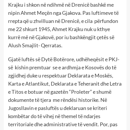
Krajku i shkon në ndihmë në Drenicë bashkë me
nipin Ahmet Meçën nga Gjakova. Pas luftimeve të
rrepta që u zhvilluan në Drenicë, e cila përfundon
me 22 shkurt 1945, Ahmet Krajku nuk u kthye
kurrë më në Gjakovë, por iu bashkëngjit çetës së
Alush Smajlit- Qerratas.
Gjatë luftës së Dytë Botërore, udhëheqësit e PKJ-
së kishin premtuar se e ardhmja e Kosovës do të
zgjidhej duke u respektuar Deklarata e Moskës,
Karta e Atlantikut, Deklarata e Teheranit dhe Letra
e Titos e botuar në gazetën “Proleter” e shumë
dokumente të tjera me rëndësi historike. Në
Jugosllavin e pasluftës u deklaruan se kriteri
kombëtar do të vihej në themel të ndarjes
territoriale dhe administrative të vendit. Por, pas