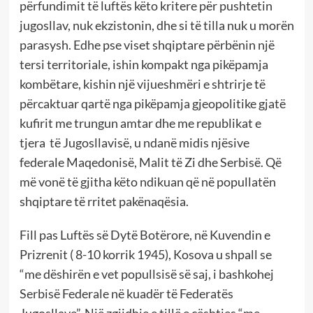
përfundimit të luftës këto kritere për pushtetin
jugosllav, nuk ekzistonin, dhe si të tilla nuk u morën
parasysh. Edhe pse viset shqiptare përbënin një
tersi territoriale, ishin kompakt nga pikëpamja
kombëtare, kishin një vijueshmëri e shtrirje të
përcaktuar qartë nga pikëpamja gjeopolitike gjatë
kufirit me trungun amtar dhe me republikat e
tjera të Jugosllavisë, u ndanë midis njësive
federale Maqedonisë, Malit të Zi dhe Serbisë
. Që
më vonë të gjitha këto ndikuan që në popullatën
shqiptare të rritet pakënaqësia.
Fill pas Luftës së Dytë Botërore, në Kuvendin e
Prizrenit ( 8-10 korrik 1945), Kosova u shpall se
“me dëshirën e vet popullsisë së saj, i bashkohej
Serbisë Federale në kuadër të Federatës