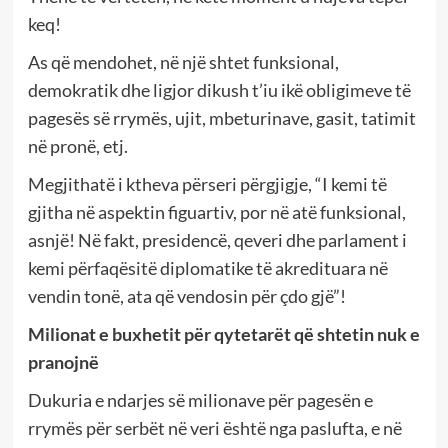
keq!
As që mendohet, në një shtet funksional,
demokratik dhe ligjor dikush t’iu ikë obligimeve të
pagesës së rrymës, ujit, mbeturinave, gasit, tatimit
në pronë, etj.
Megjithatë i ktheva përseri përgjigje, “I kemi të
gjitha në aspektin figuartiv, por në atë funksional,
asnjë! Në fakt, presidencë, qeveri dhe parlament i
kemi përfaqësitë diplomatike të akredituara në
vendin tonë, ata që vendosin për çdo gjë”!
Milionat e buxhetit për qytetarët që shtetin nuk e
pranojnë
Dukuria e ndarjes së milionave për pagesën e
rrymës për serbët në veri është nga paslufta, e në