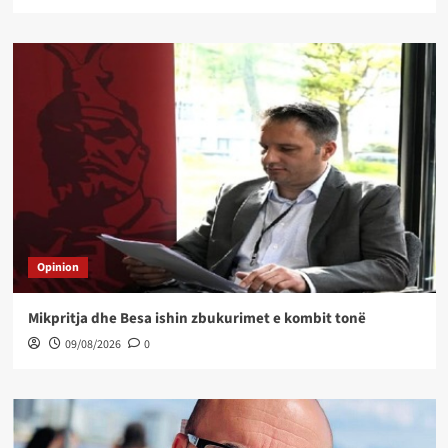
Opinion
Mikpritja dhe Besa ishin zbukurimet e kombit tonë
09/08/2026
0