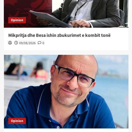
Opinion
Mikpritja dhe Besa ishin zbukurimet e kombit tonë
09/08/2026
0
Opinion