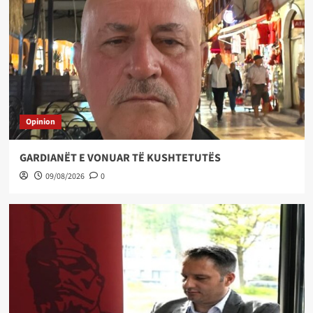
Opinion
GARDIANËT E VONUAR TË KUSHTETUTËS
09/08/2026
0