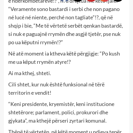
e ndërkombëtarëve!?”, m’u drejtua më këto fjalë:
“Veramente sono bastardi i serbi che non pagano
né lucé né niente, perché non tagliate”!?, që në
shqip i bie, “Me të vërtetë serbët qenkan bastardë,
si nuk e paguajnë rrymën dhe asgjë tjetër, pse nuk
po ua këputni rrymën!?”
Në atë moment ia ktheva këtë përgjigje: “Po kush
me ua këput rrymën atyre!?
Ai ma kthej, shteti.
Cili shtet, kur nuk është funksional në tërë
territorin e vendit!
“Keni presidente, kryemistër, keni institucione
shtetërore; parlament, polici, prokurori dhe
gjykata”, ma kthejë përseri zyrtari komunal.
Thënë të vërtetën, në këtë moment u ndjeva tepër