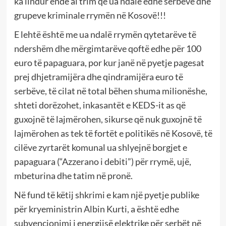
ka lindur ende ai trim që ua ndalë edhe serbëve dhe
grupeve kriminale rrymën në Kosovë!!!
E lehtë është me ua ndalë rrymën qytetarëve të
ndershëm dhe mërgimtarëve qoftë edhe për 100
euro të papaguara, por kur janë në pyetje pagesat
prej dhjetramijëra dhe qindramijëra euro të
serbëve, të cilat në total bëhen shuma milionëshe,
shteti dorëzohet, inkasantët e KEDS-it as që
guxojnë të lajmërohen, sikurse që nuk guxojnë të
lajmërohen as tek të fortët e politikës në Kosovë, të
cilëve zyrtarët komunal ua shlyejnë borgjet e
papaguara (“Azzerano i debiti”) për rrymë, ujë,
mbeturina dhe tatim në pronë.
Në fund të këtij shkrimi e kam një pyetje publike
për kryeministrin Albin Kurti, a është edhe
subvencionimi i energjisë elektrike për serbët në