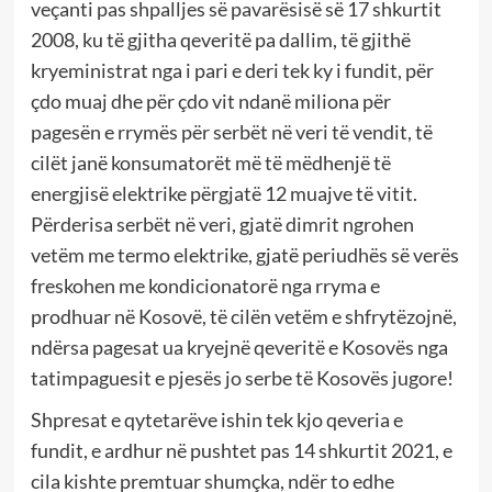
veçanti pas shpalljes së pavarësisë së 17 shkurtit
2008, ku të gjitha qeveritë pa dallim, të gjithë
kryeministrat nga i pari e deri tek ky i fundit, për
çdo muaj dhe për çdo vit ndanë miliona për
pagesën e rrymës për serbët në veri të vendit, të
cilët janë konsumatorët më të mëdhenjë të
energjisë elektrike përgjatë 12 muajve të vitit.
Përderisa serbët në veri, gjatë dimrit ngrohen
vetëm me termo elektrike, gjatë periudhës së verës
freskohen me kondicionatorë nga rryma e
prodhuar në Kosovë, të cilën vetëm e shfrytëzojnë,
ndërsa pagesat ua kryejnë qeveritë e Kosovës nga
tatimpaguesit e pjesës jo serbe të Kosovës jugore!
Shpresat e qytetarëve ishin tek kjo qeveria e
fundit, e ardhur në pushtet pas 14 shkurtit 2021, e
cila kishte premtuar shumçka, ndër to edhe