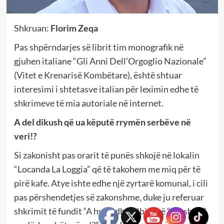
Shkruan:
Florim Zeqa
Pas shpërndarjes së librit tim monografik në
gjuhen italiane “Gli Anni Dell’Orgoglio Nazionale”
(Vitet e Krenarisë Kombëtare), është shtuar
interesimi i shtetasve italian për leximin edhe të
shkrimeve të mia autoriale në internet.
A del dikush që ua këputë rrymën serbëve në
veri!?
Si zakonisht pas orarit të punës shkojë në lokalin
“Locanda La Loggia” që të takohem me miq për të
pirë kafe. Atye ishte edhe një zyrtarë komunal, i cili
pas përshendetjes së zakonshme, duke ju referuar
shkrimit të fundit “A hyri edhe Albini në “grushtin”