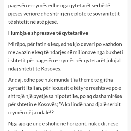
pagesën e rrymës edhe nga qytetarët serbë të
pjesës veriore dhe shtrirjen e plotë të sovranitetit
të shtetit në atë pjesë.
Humbja e shpresave të qytetarëve
Mirëpo, për fatin e keq, edhe kjo qeveri po vazhdon
me avazin e keq të ndarjes së milionave nga buxheti
i shtetit për pagesën e rrymës për qytetarët jolojal
ndaj shtetit të Kosovës.
Andaj, edhe pse nuk munda t’ia themë të gjitha
zyrtarit italian, për lexuesit e këtyre rreshtave po e
shtrojë një pyetje sa hipotetike, po aq dashamirëse
për shtetin e Kosovës; “A ka lindë nana djalë serbit
rrymën që ja ndalë!?
Nga ajo që unë e shohë në horizont, nuk e di, nëse