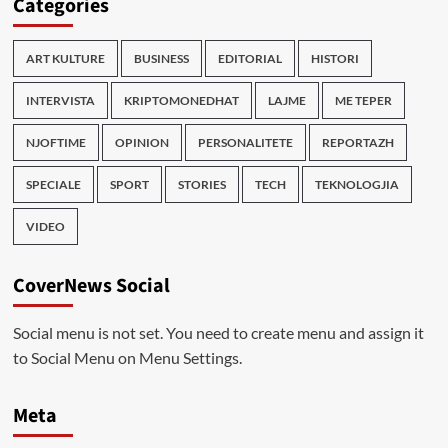
Categories
ART KULTURE
BUSINESS
EDITORIAL
HISTORI
INTERVISTA
KRIPTOMONEDHAT
LAJME
ME TEPER
NJOFTIME
OPINION
PERSONALITETE
REPORTAZH
SPECIALE
SPORT
STORIES
TECH
TEKNOLOGJIA
VIDEO
CoverNews Social
Social menu is not set. You need to create menu and assign it
to Social Menu on Menu Settings.
Meta