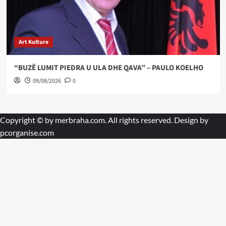
Art Kulture
“BUZË LUMIT PIEDRA U ULA DHE QAVA” – PAULO KOELHO
09/08/2026
0
Copyright © by
merbraha.com
. All rights reserved. Design by
pcorganise.com