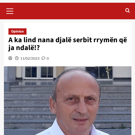
Primary
Menu
Opinion
A ka lind nana djalë serbit rrymën që
ja ndalë!?
11/02/2023
0