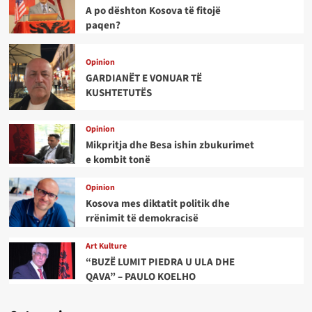
A po dështon Kosova të fitojë
paqen?
Opinion
GARDIANËT E VONUAR TË
KUSHTETUTËS
Opinion
Mikpritja dhe Besa ishin zbukurimet
e kombit tonë
Opinion
Kosova mes diktatit politik dhe
rrënimit të demokracisë
Art Kulture
“BUZË LUMIT PIEDRA U ULA DHE
QAVA” – PAULO KOELHO