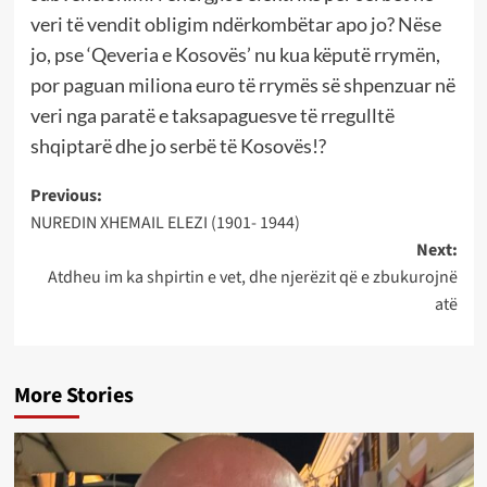
veri të vendit obligim ndërkombëtar apo jo? Nëse
jo, pse ‘Qeveria e Kosovës’ nu kua këputë rrymën,
por paguan miliona euro të rrymës së shpenzuar në
veri nga paratë e taksapaguesve të rregulltë
shqiptarë dhe jo serbë të Kosovës!?
Post
Previous:
NUREDIN XHEMAIL ELEZI (1901- 1944)
navigation
Next:
Atdheu im ka shpirtin e vet, dhe njerëzit që e zbukurojnë
atë
More Stories