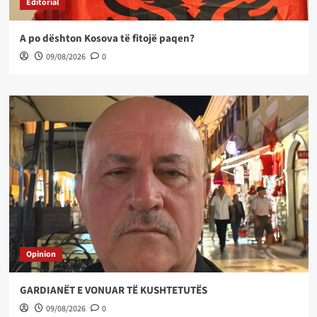
Editorial
A po dështon Kosova të fitojë paqen?
09/08/2026
0
Opinion
GARDIANËT E VONUAR TË KUSHTETUTËS
09/08/2026
0