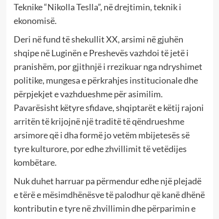
Teknike “Nikolla Teslla”, në drejtimin, teknik i
ekonomisë.
Deri në fund të shekullit XX, arsimi në gjuhën
shqipe në Luginën e Preshevës vazhdoi të jetë i
pranishëm, por gjithnjë i rrezikuar nga ndryshimet
politike, mungesa e përkrahjes institucionale dhe
përpjekjet e vazhdueshme për asimilim.
Pavarësisht këtyre sfidave, shqiptarët e këtij rajoni
arritën të krijojnë një traditë të qëndrueshme
arsimore që i dha formë jo vetëm mbijetesës së
tyre kulturore, por edhe zhvillimit të vetëdijes
kombëtare.
Nuk duhet harruar pa përmendur edhe një plejadë
e tërë e mësimdhënësve të palodhur që kanë dhënë
kontributin e tyre në zhvillimin dhe përparimin e