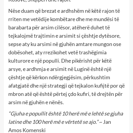
Nëse duam që brezat e ardhshëm në këtë rajon të
rriten me vetëdije kombëtare dhe me mundësi të
barabarta për arsim cilësor, atëherë duhet të
tejkalojmë trajtimin e arsimit si çështje dytësore,
sepse aty ku arsimi në gjuhën amtare mungon ose
dobësohet, aty rrezikohet vetë trashëgimia
kulturore e një populli. Dhe pikërisht për këtë
arsye, e ardhmja e arsimit në Luginë është një
çështje që kërkon ndërgjegjësim, përkushtim
afatgjatë dhe një strategji që tejkalon kufijtë por që
mbron atë që është përtej çdo kufiri, të drejtën për
arsim në gjuhën e nënës.
“Gjuha e popullit është 10 herë më e lehtë se gjuha
latine dhe 100 herë më e vërtetë se ajo.”
~ Jan
Amos Komenski