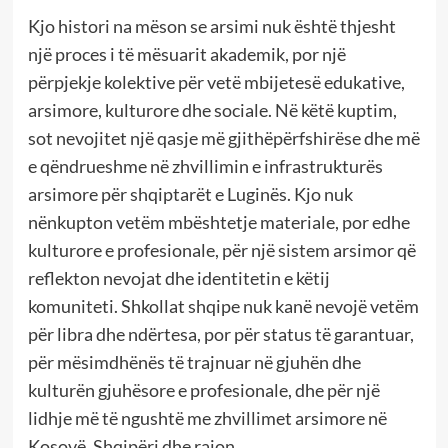
Kjo histori na mëson se arsimi nuk është thjesht
një proces i të mësuarit akademik, por një
përpjekje kolektive për vetë mbijetesë edukative,
arsimore, kulturore dhe sociale. Në këtë kuptim,
sot nevojitet një qasje më gjithëpërfshirëse dhe më
e qëndrueshme në zhvillimin e infrastrukturës
arsimore për shqiptarët e Luginës. Kjo nuk
nënkupton vetëm mbështetje materiale, por edhe
kulturore e profesionale, për një sistem arsimor që
reflekton nevojat dhe identitetin e këtij
komuniteti. Shkollat shqipe nuk kanë nevojë vetëm
për libra dhe ndërtesa, por për status të garantuar,
për mësimdhënës të trajnuar në gjuhën dhe
kulturën gjuhësore e profesionale, dhe për një
lidhje më të ngushtë me zhvillimet arsimore në
Kosovë, Shqipëri dhe rajon.