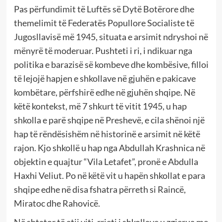
Pas përfundimit të Luftës së Dytë Botërore dhe
themelimit të Federatës Popullore Socialiste të
Jugosllavisë më 1945, situata e arsimit ndryshoi në
mënyrë të moderuar. Pushteti i ri, i ndikuar nga
politika e barazisë së kombeve dhe kombësive, filloi
të lejojë hapjen e shkollave në gjuhën e pakicave
kombëtare, përfshirë edhe në gjuhën shqipe. Në
këtë kontekst, më 7 shkurt të vitit 1945, u hap
shkolla e parë shqipe në Preshevë, e cila shënoi një
hap të rëndësishëm në historinë e arsimit në këtë
rajon. Kjo shkollë u hap nga Abdullah Krashnica në
objektin e quajtur “Vila Letafet”, pronë e Abdulla
Haxhi Veliut. Po në këtë vit u hapën shkollat e para
shqipe edhe në disa fshatra përreth si Raincë,
Miratoc dhe Rahovicë.
Në shtator të atij viti, rrjeti i shkollave u zgjerua me