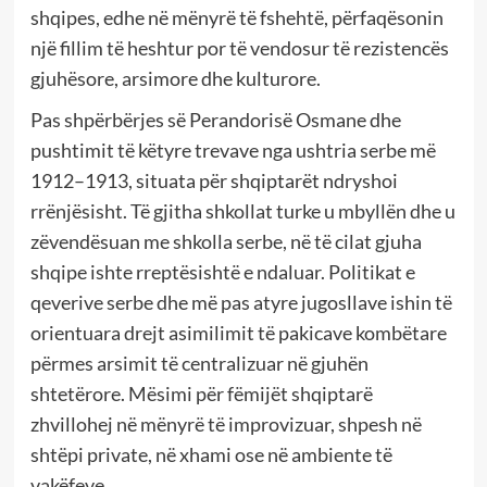
shqipes, edhe në mënyrë të fshehtë, përfaqësonin
një fillim të heshtur por të vendosur të rezistencës
gjuhësore, arsimore dhe kulturore.
Pas shpërbërjes së Perandorisë Osmane dhe
pushtimit të këtyre trevave nga ushtria serbe më
1912–1913, situata për shqiptarët ndryshoi
rrënjësisht. Të gjitha shkollat turke u mbyllën dhe u
zëvendësuan me shkolla serbe, në të cilat gjuha
shqipe ishte rreptësishtë e ndaluar. Politikat e
qeverive serbe dhe më pas atyre jugosllave ishin të
orientuara drejt asimilimit të pakicave kombëtare
përmes arsimit të centralizuar në gjuhën
shtetërore. Mësimi për fëmijët shqiptarë
zhvillohej në mënyrë të improvizuar, shpesh në
shtëpi private, në xhami ose në ambiente të
vakëfeve.