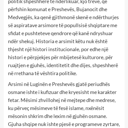
politik shpeshherë të ndërlikuar, kjo trevë, që
përfshin komunat e Preshevës, Bujanocit dhe
Medvegjës, ka qenë gjithmonë skenë e ndërthurjes
së aspiratave arsimore të popullsisë shqiptare me
sfidat e pushteteve qendrore që kanë ndryshuar
ndër shekuj. Historia e arsimit këtu nuk është
thjesht një histori institucionale, por edhe një
histori e përpjekjes për mbijetesë kulturore, për
ruajtjen e gjuhës, identitetit dhe dijes, shpeshherë
në rrethana të vështira politike.
Arsimi në Luginën e Preshevës gjatë periudhës
osmane ishte i kufizuar dhe kryesisht me karakter
fetar. Mësimi zhvillohej në mejtepe dhe medrese,
ku përveç mësimeve të fesë islame, nxënësit
mësonin shkrim dhe lexim në gjuhën osmane.
Gjuha shqipe nuk ishte pjesë e programeve zyrtare,