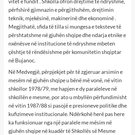
vitet e fundit . Shkolla ofron drejtime të ndryshme,
përfshirë gjimnazin e përgjithshëm, drejtimin
teknik, mjekësinë, makinerinë dhe ekonominë .
Megjithatë, sfida të tilla si mungesa e teksteve të
përshtatshme në gjuhën shqipe dhe ndarja etnike e
nxënësve në institucione të ndryshme mbeten
çështje të rëndësishme për komunitetin shqiptar
në Bujanoc.
Në Medvegjë, përpjekjet për të zgjeruar arsimin e
mesëm në gjuhën shqipe u bënë më vonë, në vitin
shkollor 1978/79, me hapjen e dy paraleleve në
shkollën e mesme, por ato u mbyllën përfundimisht
në vitin 1987/88 si pasojë e presioneve politike dhe
kufizimeve institucionale. Ndërkohë herë pas here
ka funksionuar nga një paralele me mësim në
gjuhën shqipe në kuadër të Shkollës së Mesme