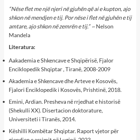
“Nëse flet me një njeri në gjuhën që ai e kupton, ajo
shkon në mendjen e tij. Por nëse i flet në gjuhën e tij
amtare, ajo shkon në zemrën e tij.”
~ Nelson
Mandela
Literatura:
Aakademia e Shkencave e Shqipërisë, Fjalor
Enciklopedik Shqiptar , Tiranë, 2008-2009
Akademia e Shkencave dhe Arteve e Kosovës,
Fjalori Enciklopedik i Kosovës, Prishtinë, 2018.
Emini, Ardian. Presheva në rrjedhat e historisë
(Shekulli XX). Disertacion doktorature,
Universiteti i Tiranës, 2014.
Këshilli Kombëtar Shqiptar. Raport vjetor për
gjendjen e arsimit në Luginë, 2023.