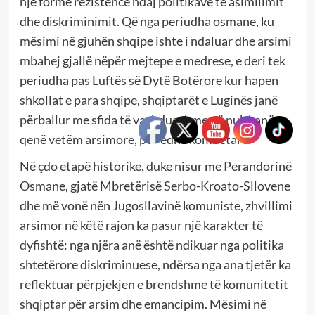
një formë rezistence ndaj politikave të asimilimit
dhe diskriminimit. Që nga periudha osmane, ku
mësimi në gjuhën shqipe ishte i ndaluar dhe arsimi
mbahej gjallë nëpër mejtepe e medrese, e deri tek
periudha pas Luftës së Dytë Botërore kur hapen
shkollat e para shqipe, shqiptarët e Luginës janë
përballur me sfida të vazhdueshme që nuk kanë
qenë vetëm arsimore, por edhe kombëtare.
Në çdo etapë historike, duke nisur me Perandorinë
Osmane, gjatë Mbretërisë Serbo-Kroato-Sllovene
dhe më vonë nën Jugosllavinë komuniste, zhvillimi
arsimor në këtë rajon ka pasur një karakter të
dyfishtë: nga njëra anë është ndikuar nga politika
shtetërore diskriminuese, ndërsa nga ana tjetër ka
reflektuar përpjekjen e brendshme të komunitetit
shqiptar për arsim dhe emancipim. Mësimi në