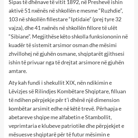
Sipas të dhënave të vitit 1892, në Preshevë ishin
aktivë 51 nxënës në shkollën e mesme “Ruzhdie”,
103 në shkollën fillestare “Iptidaie” (prej tyre 32
vajza), dhe 41 nxënës në shkollën fillore të ulët
“Sibiane”. Megjithëse këto shkolla funksiononin në
kuadër të sistemit arsimor osman dhe mësimi
zhvillohej në gjuhën osmane, shqiptarët gjithsesi
ishin të privuar nga të drejtat arsimore në gjuhën
amtare.
Aty kah fundi i shekullit XIX, nën ndikimin e
Lëvizjes së Rilindjes Kombëtare Shqiptare, filluan
të ndihen përpjekje për t’i dhënë një dimension
kombëtar arsimit edhe në këtë trevë. Përhapja e
abetareve shqipe me alfabetin e Stambollit,
veprimtaria e klubeve patriotike dhe përpjekjet e
mësuesve shqiptarë për të futur mësimin e