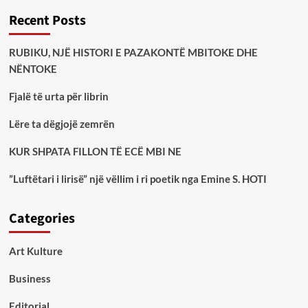
Recent Posts
RUBIKU, NJË HISTORI E PAZAKONTË MBITOKE DHE
NËNTOKE
Fjalë të urta për librin
Lëre ta dëgjojë zemrën
KUR SHPATA FILLON TË ECË MBI NE
”Luftëtari i lirisë” një vëllim i ri poetik nga Emine S. HOTI
Categories
Art Kulture
Business
Editorial