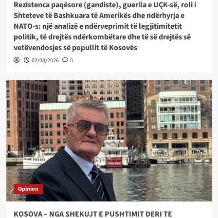
Rezistenca paqësore (gandiste), guerila e UÇK-së, roli i
Shteteve të Bashkuara të Amerikës dhe ndërhyrja e
NATO-s: një analizë e ndërveprimit të legjitimitetit
politik, të drejtës ndërkombëtare dhe të së drejtës së
vetëvendosjes së popullit të Kosovës
02/08/2026
0
Opinion
KOSOVA – NGA SHEKUJT E PUSHTIMIT DERI TE