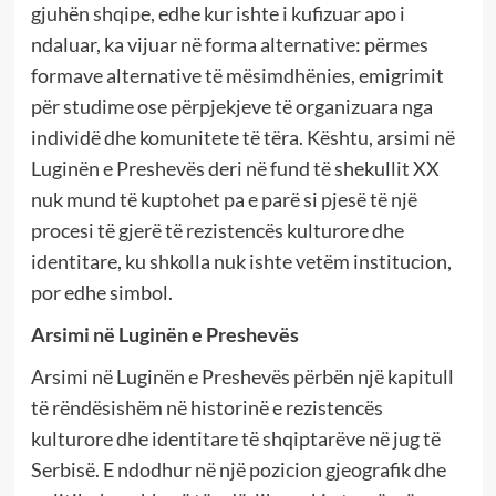
gjuhën shqipe, edhe kur ishte i kufizuar apo i
ndaluar, ka vijuar në forma alternative: përmes
formave alternative të mësimdhënies, emigrimit
për studime ose përpjekjeve të organizuara nga
individë dhe komunitete të tëra. Kështu, arsimi në
Luginën e Preshevës deri në fund të shekullit XX
nuk mund të kuptohet pa e parë si pjesë të një
procesi të gjerë të rezistencës kulturore dhe
identitare, ku shkolla nuk ishte vetëm institucion,
por edhe simbol.
Arsimi në Luginën e Preshevës
Arsimi në Luginën e Preshevës përbën një kapitull
të rëndësishëm në historinë e rezistencës
kulturore dhe identitare të shqiptarëve në jug të
Serbisë. E ndodhur në një pozicion gjeografik dhe