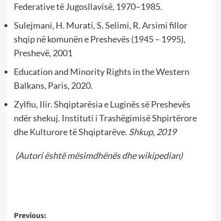
Federative të Jugosllavisë, 1970–1985.
Sulejmani, H. Murati, S. Selimi, R. Arsimi fillor
shqip në komunën e Preshevës (1945 – 1995),
Preshevë, 2001
Education and Minority Rights in the Western
Balkans, Paris, 2020.
Zylfiu, Ilir. Shqiptarësia e Luginës së Preshevës
ndër shekuj. Instituti i Trashëgimisë Shpirtërore
dhe Kulturore të Shqiptarëve.
Shkup, 2019
(Autori është mësimdhënës dhe wikipedian)
Post
Previous: