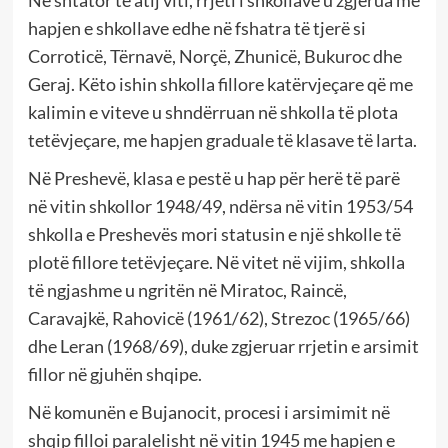
hapjen e shkollave edhe në fshatra të tjerë si
Corroticë, Tërnavë, Norçë, Zhunicë, Bukuroc dhe
Geraj. Këto ishin shkolla fillore katërvjeçare që me
kalimin e viteve u shndërruan në shkolla të plota
tetëvjeçare, me hapjen graduale të klasave të larta.
Në Preshevë, klasa e pestë u hap për herë të parë
në vitin shkollor 1948/49, ndërsa në vitin 1953/54
shkolla e Preshevës mori statusin e një shkolle të
plotë fillore tetëvjeçare. Në vitet në vijim, shkolla
të ngjashme u ngritën në Miratoc, Raincë,
Caravajkë, Rahovicë (1961/62), Strezoc (1965/66)
dhe Leran (1968/69), duke zgjeruar rrjetin e arsimit
fillor në gjuhën shqipe.
Në komunën e Bujanocit, procesi i arsimimit në
shqip filloi paralelisht në vitin 1945 me hapjen e