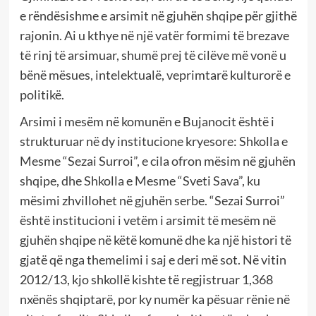
e rëndësishme e arsimit në gjuhën shqipe për gjithë
rajonin. Ai u kthye në një vatër formimi të brezave
të rinj të arsimuar, shumë prej të cilëve më vonë u
bënë mësues, intelektualë, veprimtarë kulturorë e
politikë.
Arsimi i mesëm në komunën e Bujanocit është i
strukturuar në dy institucione kryesore: Shkolla e
Mesme “Sezai Surroi”, e cila ofron mësim në gjuhën
shqipe, dhe Shkolla e Mesme “Sveti Sava”, ku
mësimi zhvillohet në gjuhën serbe. “Sezai Surroi”
është institucioni i vetëm i arsimit të mesëm në
gjuhën shqipe në këtë komunë dhe ka një histori të
gjatë që nga themelimi i saj e deri më sot. Në vitin
2012/13, kjo shkollë kishte të regjistruar 1,368
nxënës shqiptarë, por ky numër ka pësuar rënie në