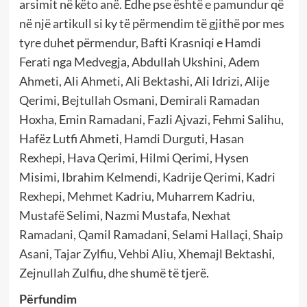
arsimit në këto anë. Edhe pse është e pamundur që
në një artikull si ky të përmendim të gjithë por mes
tyre duhet përmendur, Bafti Krasniqi e Hamdi
Ferati nga Medvegja, Abdullah Ukshini, Adem
Ahmeti, Ali Ahmeti, Ali Bektashi, Ali Idrizi, Alije
Qerimi, Bejtullah Osmani, Demirali Ramadan
Hoxha, Emin Ramadani, Fazli Ajvazi, Fehmi Salihu,
Hafëz Lutfi Ahmeti, Hamdi Durguti, Hasan
Rexhepi, Hava Qerimi, Hilmi Qerimi, Hysen
Misimi, Ibrahim Kelmendi, Kadrije Qerimi, Kadri
Rexhepi, Mehmet Kadriu, Muharrem Kadriu,
Mustafë Selimi, Nazmi Mustafa, Nexhat
Ramadani, Qamil Ramadani, Selami Hallaçi, Shaip
Asani, Tajar Zylfiu, Vehbi Aliu, Xhemajl Bektashi,
Zejnullah Zulfiu, dhe shumë të tjerë.
Përfundim