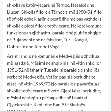
shkollave katërvjeçare në Tërnoc, Nesalcë dhe
Lluçan. Shkolla fillore e Tërnocit, më 1950/51, filloi
të ofrojë edhe klasën e pestë dhe më pas vazhdoi si
shkollë e plotë fillore tetëvjeçare. Në këtë komunë
funksionuan gjithashtu paralele në gjuhën shqipe
në Bujanoc si dhe në fshatrat, Turi, Konçul,
Dobrosin dhe Tërnoc i Vogël.
Arsimi shqip në komunën e Medvegjës u zhvillua
më ngadalë. Mësimi në shqip nisi në vitin shkollor
1951/52 në fshatin Tupallë, si paralele e shkollës
serbe të Medvegjës. Vetëm pas një periudhe të
gjatë, në vitin 1969/70 kjo paralele u pavarësua si
shkollë tetëvjeçare më vete. Gjatë kësaj periudhe,
mësimi në shqip u përhap edhe në fshatrat
Gjylekreshte, Kapit dhe Banjë të Siarinës