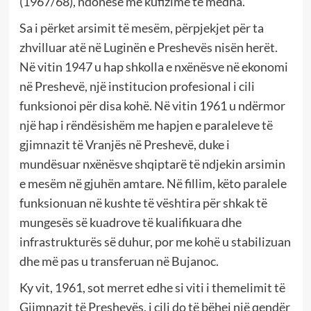
(1967/68), ndonëse me kufizime të mëdha.
Sa i përket arsimit të mesëm, përpjekjet për ta
zhvilluar atë në Luginën e Preshevës nisën herët.
Në vitin 1947 u hap shkolla e nxënësve në ekonomi
në Preshevë, një institucion profesional i cili
funksionoi për disa kohë. Në vitin 1961 u ndërmor
një hap i rëndësishëm me hapjen e paraleleve të
gjimnazit të Vranjës në Preshevë, duke i
mundësuar nxënësve shqiptarë të ndjekin arsimin
e mesëm në gjuhën amtare. Në fillim, këto paralele
funksionuan në kushte të vështira për shkak të
mungesës së kuadrove të kualifikuara dhe
infrastrukturës së duhur, por me kohë u stabilizuan
dhe më pas u transferuan në Bujanoc.
Ky vit, 1961, sot merret edhe si viti i themelimit të
Gjimnazit të Preshevës, i cili do të bëhej një qendër