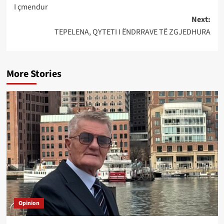
I çmendur
navigation
Next:
TEPELENA, QYTETI I ËNDRRAVE TË ZGJEDHURA
More Stories
Opinion