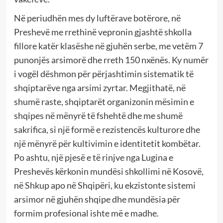
Në periudhën mes dy luftërave botërore, në
Preshevë me rrethinë vepronin gjashtë shkolla
fillore katër klasëshe në gjuhën serbe, me vetëm 7
punonjës arsimorë dhe rreth 150 nxënës. Ky numër
i vogël dëshmon për përjashtimin sistematik të
shqiptarëve nga arsimi zyrtar. Megjithatë, në
shumë raste, shqiptarët organizonin mësimin e
shqipes në mënyrë të fshehtë dhe me shumë
sakrifica, si një formë e rezistencës kulturore dhe
një mënyrë për kultivimin e identitetit kombëtar.
Po ashtu, një pjesë e të rinjve nga Lugina e
Preshevës kërkonin mundësi shkollimi në Kosovë,
në Shkup apo në Shqipëri, ku ekzistonte sistemi
arsimor në gjuhën shqipe dhe mundësia për
formim profesional ishte më e madhe.