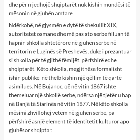
dhe për rrjedhojë shqiptarët nuk kishin mundësi të
mësonin në gjuhën amtare.
Ndërkohë, në gjysmën e dytë të shekullit XIX,
autoritetet osmane dhe më pas ato serbe filluan të
hapnin shkolla shtetërore në gjuhën serbe në
territorin e Luginës së Preshevës, duke i prezantuar
si shkolla për të gjithë fëmijët, përfshirë edhe
shqiptarët. Këto shkolla, megjithëse formalisht
ishin publike, në thelb kishin një qëllim të qartë
asimilues. Në Bujanoc, që në vitin 1867 ishte
themeluar një shkollë serbe, ndërsa një tjetër u hap
në Banjë të Siarinës në vitin 1877. Në këto shkolla
mësimi zhvillohej vetëm në gjuhën serbe, pa
përfshirë asnjë element të identitetit kulturor apo
gjuhësor shqiptar.