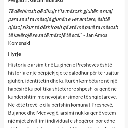
Të dëshirosh që dikujt t’ia mësosh gjuhën e huaj
para se ai ta mësojë gjuhën e vet amtare, është
njësoj sikur të dëshirosh që atë më parë ta mësosh
të kalërojë se sa të mësojë të ecë.” ~
Jan Amos
Komenski
Hyrje
Historia e arsimit në Luginën e Preshevës është
historia e një përpjekjeje të palodhur për të ruajtur
gjuhën, identitetin dhe kulturën kombëtare në një
hapësirë ku politika shtetërore shpesh ka qenë në
kundërshtim me nevojat arsimore të shqiptarëve.
Në këtë trevë, e cila përfshin komunat Preshevë,
Bujanoc dhe Medvegjë, arsimi nuk ka qenë vetëm
një mjet zhvillimi individual e shoqëror, por edhe