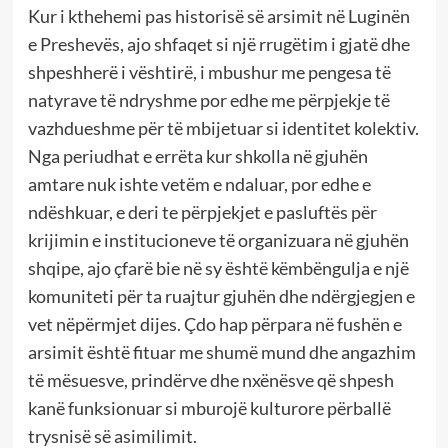
Kur i kthehemi pas historisë së arsimit në Luginën
e Preshevës, ajo shfaqet si një rrugëtim i gjatë dhe
shpeshherë i vështirë, i mbushur me pengesa të
natyrave të ndryshme por edhe me përpjekje të
vazhdueshme për të mbijetuar si identitet kolektiv.
Nga periudhat e errëta kur shkolla në gjuhën
amtare nuk ishte vetëm e ndaluar, por edhe e
ndëshkuar, e deri te përpjekjet e pasluftës për
krijimin e institucioneve të organizuara në gjuhën
shqipe, ajo çfarë bie në sy është këmbëngulja e një
komuniteti për ta ruajtur gjuhën dhe ndërgjegjen e
vet nëpërmjet dijes. Çdo hap përpara në fushën e
arsimit është fituar me shumë mund dhe angazhim
të mësuesve, prindërve dhe nxënësve që shpesh
kanë funksionuar si mburojë kulturore përballë
trysnisë së asimilimit.