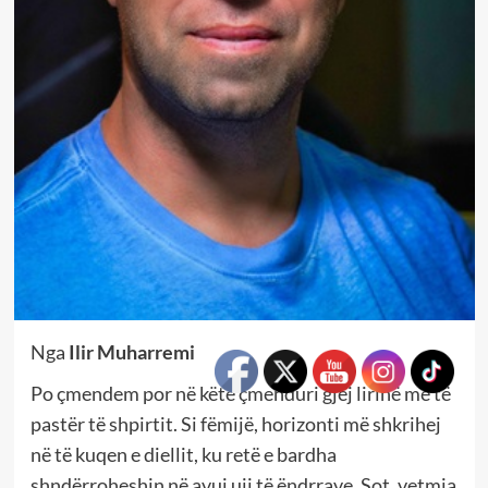
Nga
Ilir Muharremi
Po çmendem por në këtë çmenduri gjej lirinë më të
pastër të shpirtit. Si fëmijë, horizonti më shkrihej
në të kuqen e diellit, ku retë e bardha
shndërroheshin në avuj uji të ëndrrave. Sot, vetmia