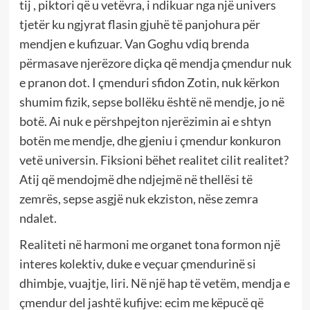
tij , piktori që u vetëvra, i ndikuar nga një univers
tjetër ku ngjyrat flasin gjuhë të panjohura për
mendjen e kufizuar. Van Goghu vdiq brenda
përmasave njerëzore diçka që mendja çmendur nuk
e pranon dot. I çmenduri sfidon Zotin, nuk kërkon
shumim fizik, sepse bollëku është në mendje, jo në
botë. Ai nuk e përshpejton njerëzimin ai e shtyn
botën me mendje, dhe gjeniu i çmendur konkuron
vetë universin. Fiksioni bëhet realitet cilit realitet?
Atij që mendojmë dhe ndjejmë në thellësi të
zemrës, sepse asgjë nuk ekziston, nëse zemra
ndalet.
Realiteti në harmoni me organet tona formon një
interes kolektiv, duke e veçuar çmendurinë si
dhimbje, vuajtje, liri. Në një hap të vetëm, mendja e
çmendur del jashtë kufijve: ecim me këpucë që