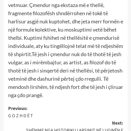
vetmuar. Çmendur nga ekstaza më e thellë,
fragmente filozofësh shndërrohen në tokë të
harlisur asgjë nuk kuptohet, dhe jeta merr formën e
një formule kolektive, ku moskuptimi vetë bëhet
thelbi. Kuptimi fshihet në thellësitë e çmendurisë
individuale, aty ku tingëllojnë telat më të ndjeshëm
të shpirtit.Të jesh i çmendur nuk do të thotë të jesh
vulgar, as i mirëmbajtur, as artist, as filozof do të
thotë të jesh i sinqertë deri në thellësi, të përjetosh
vetminë dhe dashurinë përtej çdo rregulli. Të
mendosh lirshëm, të ndjesh fort dhe të jesh i çliruar
nga çdo prangë.
Post
Previous:
G O Z H D Ë T
navigation
Next:
SHËNIME NGA HISTORIKU I ARSIMIT NË LUGINËN E