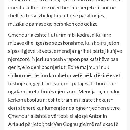
ime shekullore më ngërthen me përjetësi, por në
thellësi të saj zbuloj tingujt e së paralindjes,
muzika e pamasë që përshkon çdo qelizë.
Çmenduria është fluturim mbi kodra, diku larg
mizave dhe ligësisë së zakonshme, ku shpirti jeton
sipas ligjeve të veta, e mendja ngrihet përtej kufijve
njerëzorë. Njeriu shpesh vrapon pas kafshëve pas
qenit, e jo qeni pas njeriut. Edhe majmuni nuk
shikon më njeriun ka mbetur vetë në lartësitë e vet,
foshnje engjëjsh artistik, me pafajësi të burgosur
nga konturet e botës njerëzore. Mendja e çmendur
kërkon absolutin; është trajnim i gjatë shekujsh
deri atëherë kur lumenjtë ndalojnë rrjedhën e tyre.
Çmenduria është e vërtetë, si ajo që Antonin
Artaud përjetoi; tek Van Goghu gjejmë reflekse të