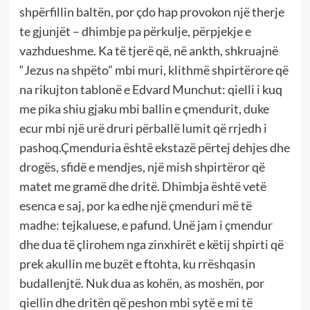
shpërfillin baltën, por çdo hap provokon një therje
te gjunjët – dhimbje pa përkulje, përpjekje e
vazhdueshme. Ka të tjerë që, në ankth, shkruajnë
“Jezus na shpëto” mbi muri, klithmë shpirtërore që
na rikujton tablonë e Edvard Munchut: qielli i kuq
me pika shiu gjaku mbi ballin e çmendurit, duke
ecur mbi një urë druri përballë lumit që rrjedh i
pashoq.Çmenduria është ekstazë përtej dehjes dhe
drogës, sfidë e mendjes, një mish shpirtëror që
matet me gramë dhe dritë. Dhimbja është vetë
esenca e saj, por ka edhe një çmenduri më të
madhe: tejkaluese, e pafund. Unë jam i çmendur
dhe dua të çlirohem nga zinxhirët e këtij shpirti që
prek akullin me buzët e ftohta, ku rrëshqasin
budallenjtë. Nuk dua as kohën, as moshën, por
qiellin dhe dritën që peshon mbi sytë e mi të