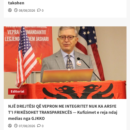
takohen
08/08/2026
0
Editorial
NJË DREJTËSI QË VEPRON ME INTEGRITET NUK KA ARSYE
T’I FRIKËSOHET TRANSPARENCËS — Kufizimet e reja ndaj
medias nga GJKKO
07/08/2026
0