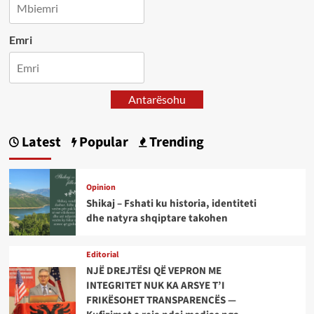
Emri
Antarësohu
Latest
Popular
Trending
Opinion
Shikaj – Fshati ku historia, identiteti
dhe natyra shqiptare takohen
Editorial
NJË DREJTËSI QË VEPRON ME
INTEGRITET NUK KA ARSYE T’I
FRIKËSOHET TRANSPARENCËS —