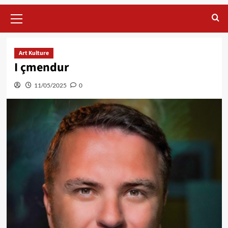
Primary
Menu
Art Kulture
I çmendur
11/05/2025
0