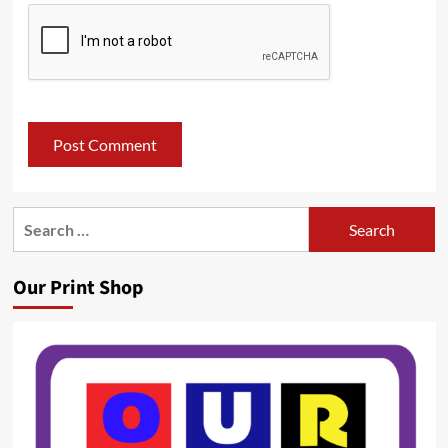
Search
for:
Our Print Shop