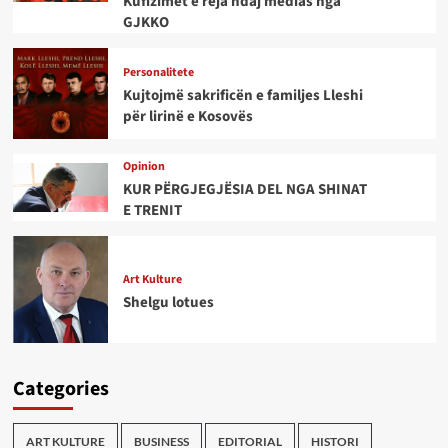
Kufizimet e reja ndaj medias nga
GJKKO
Personalitete
Kujtojmë sakrificën e familjes Lleshi
për lirinë e Kosovës
Opinion
KUR PËRGJEGJËSIA DEL NGA SHINAT
E TRENIT
Art Kulture
Shelgu lotues
Categories
ART KULTURE
BUSINESS
EDITORIAL
HISTORI