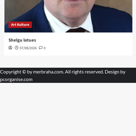
Art Kulture
Shelgu lotues
07/08/2026
0
Copyright © by
merbraha.com
. All rights reserved. Design by
pcorganise.com