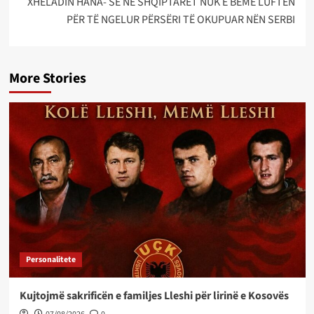
XHELADIN HANA- SE NE SHQIPTARËT NUK E BËMË LUFTËN
PËR TË NGELUR PËRSËRI TË OKUPUAR NËN SERBI
More Stories
Personalitete
Kujtojmë sakrificën e familjes Lleshi për lirinë e Kosovës