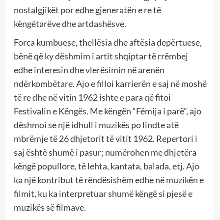
nostalgjikët por edhe gjeneratën e re të
këngëtarëve dhe artdashësve.
Forca kumbuese, thellësia dhe aftësia depërtuese,
bënë që ky dëshmim i artit shqiptar të rrëmbej
edhe interesin dhe vlerësimin në arenën
ndërkombëtare. Ajo e filloi karrierën e saj në moshë
të re dhe në vitin 1962 ishte e para që fitoi
Festivalin e Këngës. Me këngën “Fëmija i parë”, ajo
dëshmoi se një idhull i muzikës po lindte atë
mbrëmje të 26 dhjetorit të vitit 1962. Repertori i
saj është shumë i pasur; numërohen me dhjetëra
këngë popullore, të lehta, kantata, balada, etj. Ajo
ka një kontribut të rëndësishëm edhe në muzikën e
filmit, ku ka interpretuar shumë këngë si pjesë e
muzikës së filmave.