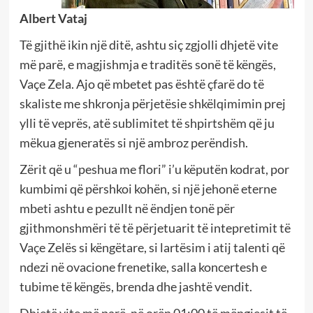
Albert Vataj
Të gjithë ikin një ditë, ashtu siç zgjolli dhjetë vite
më parë, e magjishmja e traditës sonë të këngës,
Vaçe Zela. Ajo që mbetet pas është çfarë do të
skaliste me shkronja përjetësie shkëlqimimin prej
ylli të veprës, atë sublimitet të shpirtshëm që ju
mëkua gjeneratës si një ambroz perëndish.
Zërit që u “peshua me flori” i’u këputën kodrat, por
kumbimi që përshkoi kohën, si një jehonë eterne
mbeti ashtu e pezullt në ëndjen tonë për
gjithmonshmëri të të përjetuarit të intepretimit të
Vaçe Zelës si këngëtare, si lartësim i atij talenti që
ndezi në ovacione frenetike, salla koncertesh e
tubime të këngës, brenda dhe jashtë vendit.
Dhjetë vite më parë, në orën 01:00 të mëngjesit të