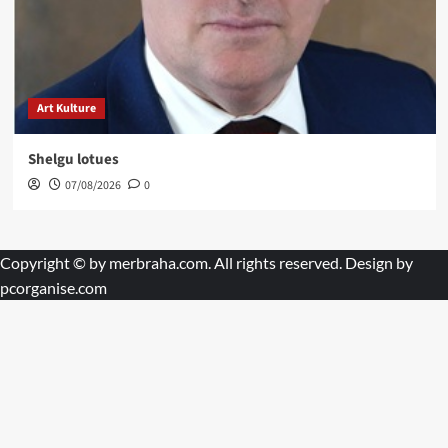
Art Kulture
Shelgu lotues
07/08/2026
0
Copyright © by
merbraha.com
. All rights reserved. Design by
pcorganise.com