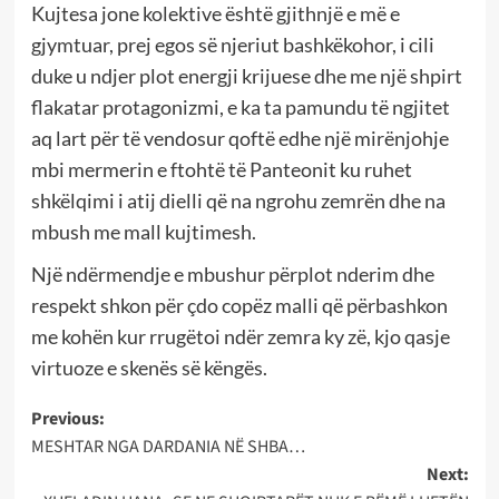
Kujtesa jone kolektive është gjithnjë e më e
gjymtuar, prej egos së njeriut bashkëkohor, i cili
duke u ndjer plot energji krijuese dhe me një shpirt
flakatar protagonizmi, e ka ta pamundu të ngjitet
aq lart për të vendosur qoftë edhe një mirënjohje
mbi mermerin e ftohtë të Panteonit ku ruhet
shkëlqimi i atij dielli që na ngrohu zemrën dhe na
mbush me mall kujtimesh.
Një ndërmendje e mbushur përplot nderim dhe
respekt shkon për çdo copëz malli që përbashkon
me kohën kur rrugëtoi ndër zemra ky zë, kjo qasje
virtuoze e skenës së këngës.
Post
Previous:
MESHTAR NGA DARDANIA NË SHBA…
navigation
Next: