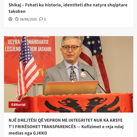
Shikaj – Fshati ku historia, identiteti dhe natyra shqiptare
takohen
08/08/2026
0
Editorial
NJË DREJTËSI QË VEPRON ME INTEGRITET NUK KA ARSYE
T’I FRIKËSOHET TRANSPARENCËS — Kufizimet e reja ndaj
medias nga GJKKO