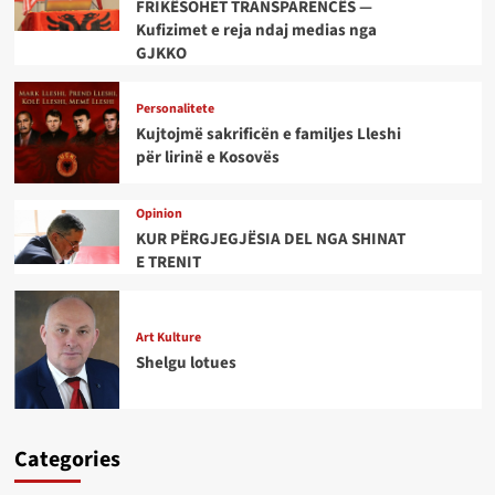
FRIKËSOHET TRANSPARENCËS —
Kufizimet e reja ndaj medias nga
GJKKO
Personalitete
Kujtojmë sakrificën e familjes Lleshi
për lirinë e Kosovës
Opinion
KUR PËRGJEGJËSIA DEL NGA SHINAT
E TRENIT
Art Kulture
Shelgu lotues
Categories