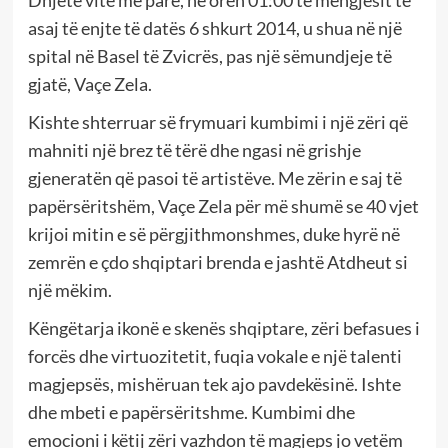
asaj të enjte të datës 6 shkurt 2014, u shua në një
spital në Basel të Zvicrës, pas një sëmundjeje të
gjatë, Vaçe Zela.
Kishte shterruar së frymuari kumbimi i një zëri që
mahniti një brez të tërë dhe ngasi në grishje
gjeneratën që pasoi të artistëve. Me zërin e saj të
papërsëritshëm, Vaçe Zela për më shumë se 40 vjet
krijoi mitin e së përgjithmonshmes, duke hyrë në
zemrën e çdo shqiptari brenda e jashtë Atdheut si
një mëkim.
Këngëtarja ikonë e skenës shqiptare, zëri befasues i
forcës dhe virtuozitetit, fuqia vokale e një talenti
magjepsës, mishëruan tek ajo pavdekësinë. Ishte
dhe mbeti e papërsëritshme. Kumbimi dhe
emocioni i këtij zëri vazhdon të magjeps jo vetëm