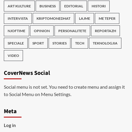
ART KULTURE
BUSINESS
EDITORIAL
HISTORI
INTERVISTA
KRIPTOMONEDHAT
LAJME
ME TEPER
NJOFTIME
OPINION
PERSONALITETE
REPORTAZH
SPECIALE
SPORT
STORIES
TECH
TEKNOLOGJIA
VIDEO
CoverNews Social
Social menu is not set. You need to create menu and assign it
to Social Menu on Menu Settings.
Meta
Log in