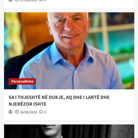
07/08/2026
0
Personalitete
SA I THJESHTË NË DUKJE, AQ DHE I LARTË DHE
NJERËZOR ISHTE
06/08/2026
0