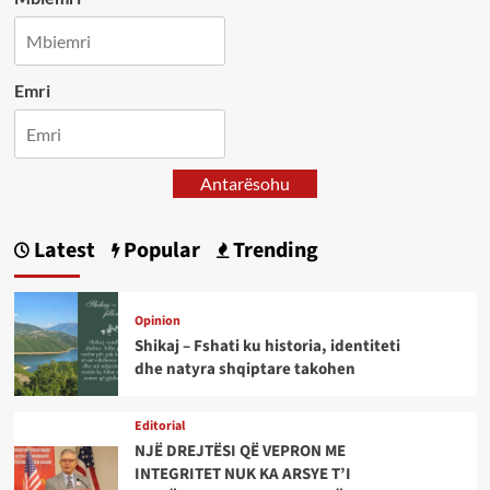
Emri
Antarësohu
Latest
Popular
Trending
Opinion
Shikaj – Fshati ku historia, identiteti
dhe natyra shqiptare takohen
Editorial
NJË DREJTËSI QË VEPRON ME
INTEGRITET NUK KA ARSYE T’I