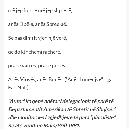
më jep forc’ e më jep shpresë,
anës Elbë-s, anës Spree-së.
Se pas dimrit vjen një verë,
që do kthehemi njëherë,
pranë vatrës, pranë punës,
Anës Vjosës, anës Bunës. (“Anës Lumenjve”, nga
Fan Noli)
*Autori ka qenë anëtar i delegacionit të parë të
Departamentit Amerikan të Shtetit në Shqipëri
dhe monitorues i zgjedhjeve të para “pluraliste”
në atë vend, në Mars/Prill 1991.