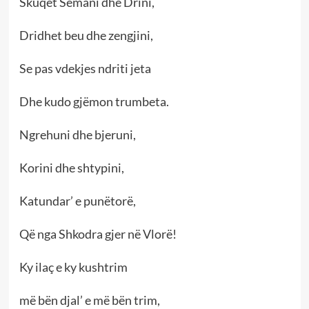
Skuqet Semani dhe Drini,
Dridhet beu dhe zengjini,
Se pas vdekjes ndriti jeta
Dhe kudo gjëmon trumbeta.
Ngrehuni dhe bjeruni,
Korini dhe shtypini,
Katundar’ e punëtorë,
Që nga Shkodra gjer në Vlorë!
Ky ilaç e ky kushtrim
më bën djal’ e më bën trim,