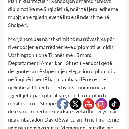
kishin kushtëzuar rivendosjen e marëdhënieve
diplomatike me Shqipërinë, ndër të tjera, edhe me
mbajtjen e zgjedhjeve të lira e të ndershme në
Shqipëri.
Menjëherë pas nënshkrimit të marrëveshjes për
rivendosjen e marrëdhënieve diplomatike midis
Uashingtonit dhe Tiranës më 15 mars,
Departamenti Amerikan i Shtetit vendosi që të
dërgonte sa më shpejt një delegacion diplomatik
në Shqipëri për të hapur ambasadën e re dhe
njëkohësisht për të shërbyer si monitorues në
zgjedhjet e para pluraliste, që ishin në plan të
mbaheshin në Shqipëri më 31 mars, 1991. Një
delegacion i përbërë nga katër veta dhe i kryesuar
nga ambasadori David Swartz, arriti në Tiranë, një
javë pas nënshkrimit të Memorandumit dhe një