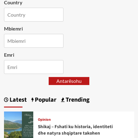
Country
Mbiemri
Emri
Antarësohu
Latest
Popular
Trending
Opinion
Shikaj – Fshati ku historia, identiteti
dhe natyra shqiptare takohen