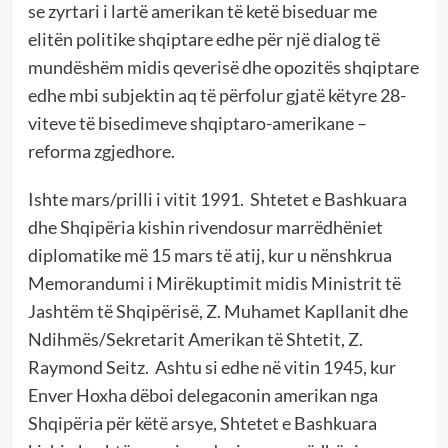
se zyrtari i lartë amerikan të ketë biseduar me
elitën politike shqiptare edhe për një dialog të
mundëshëm midis qeverisë dhe opozitës shqiptare
edhe mbi subjektin aq të përfolur gjatë këtyre 28-
viteve të bisedimeve shqiptaro-amerikane –
reforma zgjedhore.
Ishte mars/prilli i vitit 1991. Shtetet e Bashkuara
dhe Shqipëria kishin rivendosur marrëdhëniet
diplomatike më 15 mars të atij, kur u nënshkrua
Memorandumi i Mirëkuptimit midis Ministrit të
Jashtëm të Shqipërisë, Z. Muhamet Kapllanit dhe
Ndihmës/Sekretarit Amerikan të Shtetit, Z.
Raymond Seitz. Ashtu si edhe në vitin 1945, kur
Enver Hoxha dëboi delegaconin amerikan nga
Shqipëria për këtë arsye, Shtetet e Bashkuara