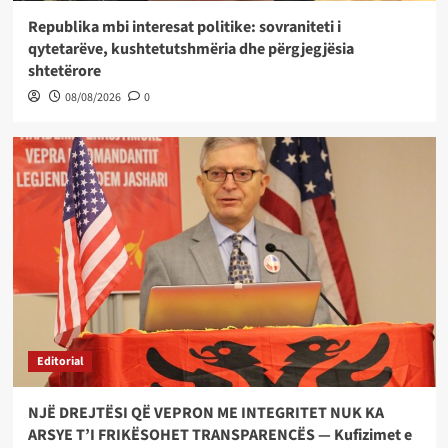
Republika mbi interesat politike: sovraniteti i
qytetarëve, kushtetutshmëria dhe përgjegjësia
shtetërore
08/08/2026
0
Editorial
NJË DREJTËSI QË VEPRON ME INTEGRITET NUK KA
ARSYE T’I FRIKËSOHET TRANSPARENCËS — Kufizimet e