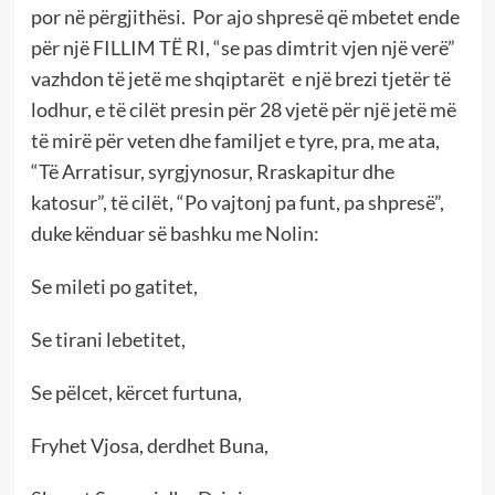
por në përgjithësi. Por ajo shpresë që mbetet ende
për një FILLIM TË RI, “se pas dimtrit vjen një verë”
vazhdon të jetë me shqiptarët e një brezi tjetër të
lodhur, e të cilët presin për 28 vjetë për një jetë më
të mirë për veten dhe familjet e tyre, pra, me ata,
“Të Arratisur, syrgjynosur, Rraskapitur dhe
katosur”, të cilët, “Po vajtonj pa funt, pa shpresë”,
duke kënduar së bashku me Nolin:
Se mileti po gatitet,
Se tirani lebetitet,
Se pëlcet, kërcet furtuna,
Fryhet Vjosa, derdhet Buna,