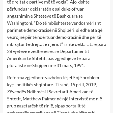
të drejtat e partive më të vogla”. Ajo kishte
përfunduar deklaratën e saj duke ofruar
angazhimin e Shteteve të Bashkuara se
Washingtoni, “Do të mbështeste vendosmërisht
parimet e demokracisë në Shqipëri, si edhe ata që
veprojnë për të ndërtuar demokracinë dhe për të
mbrojtur të drejtat e njeriut”, ishte deklarata e para
28 vjetëve e zëdhënëses së Departamentit
Amerikan të Shtetit, pas zgjedhjeve të para
pluraliste në Shqipëri më 31 mars, 1991.
Reforma zgjedhore vazhdon të jetë një problem
kyç i politikës shqiptare. Tiranë, 15 prill, 2019,
Zëvendës Ndihmësi i Sekretarit Amerikan të
Shtetit, Matthew Palmer në një intervistë me një
grup gazetarësh të rinjë, sipas portalit të
ambasadës amerikane në Tiranë, tha këto mbi