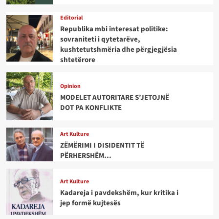
Editorial
Republika mbi interesat politike:
sovraniteti i qytetarëve,
kushtetutshmëria dhe përgjegjësia
shtetërore
Opinion
MODELET AUTORITARE S’JETOJNË
DOT PA KONFLIKTE
Art Kulture
ZËMËRIMI I DISIDENTIT TË
PËRHERSHËM…
Art Kulture
Kadareja i pavdekshëm, kur kritika i
jep formë kujtesës