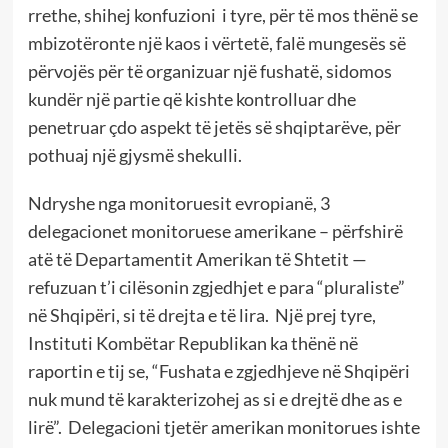
rrethe, shihej konfuzioni i tyre, për të mos thënë se
mbizotëronte një kaos i vërtetë, falë mungesës së
përvojës për të organizuar një fushatë, sidomos
kundër një partie që kishte kontrolluar dhe
penetruar çdo aspekt të jetës së shqiptarëve, për
pothuaj një gjysmë shekulli.
Ndryshe nga monitoruesit evropianë, 3
delegacionet monitoruese amerikane – përfshirë
atë të Departamentit Amerikan të Shtetit —
refuzuan t’i cilësonin zgjedhjet e para “pluraliste”
në Shqipëri, si të drejta e të lira. Një prej tyre,
Instituti Kombëtar Republikan ka thënë në
raportin e tij se, “Fushata e zgjedhjeve në Shqipëri
nuk mund të karakterizohej as si e drejtë dhe as e
lirë”. Delegacioni tjetër amerikan monitorues ishte