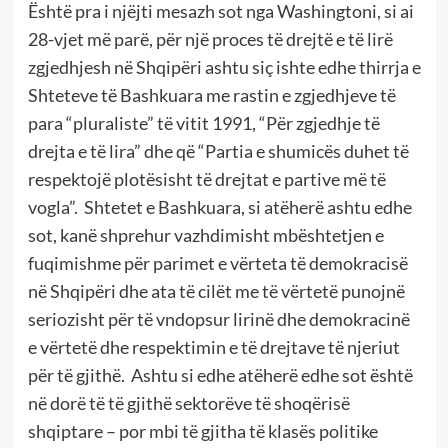
Është pra i njëjti mesazh sot nga Washingtoni, si ai
28-vjet më parë, për një proces të drejtë e të lirë
zgjedhjesh në Shqipëri ashtu siç ishte edhe thirrja e
Shteteve të Bashkuara me rastin e zgjedhjeve të
para “pluraliste” të vitit 1991, “Për zgjedhje të
drejta e të lira” dhe që “Partia e shumicës duhet të
respektojë plotësisht të drejtat e partive më të
vogla”. Shtetet e Bashkuara, si atëherë ashtu edhe
sot, kanë shprehur vazhdimisht mbështetjen e
fuqimishme për parimet e vërteta të demokracisë
në Shqipëri dhe ata të cilët me të vërtetë punojnë
seriozisht për të vndopsur lirinë dhe demokracinë
e vërtetë dhe respektimin e të drejtave të njeriut
për të gjithë. Ashtu si edhe atëherë edhe sot është
në dorë të të gjithë sektorëve të shoqërisë
shqiptare – por mbi të gjitha të klasës politike