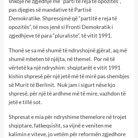
shkojë në zgjedhje me “parti të reja të opozitës”,
pas djegies së mandative të Partisë
Demokratike. Shpresojmë që “partitë e reja të
opozitës”, të mos jenë si Fronti Demokratik i
zgjedhjeve të para “pluraliste”, të vitit 1991.
Thonë se sa më shumë të ndryshojnë gjërat, aq më
shumë mbeten të njëjta, në themel. Por në të
vërtetë ka një ndryshim: shqiptarët e vitit 1991
kishin shpresë për një jetë më të mirë pas shembjes
së Murit të Berlinit. Nuk jam i sigurt nëse kjo
shpresë, për një të ardhme më të mire, vazhdon të
jetë e tillë sot.
Shpresat e mia për ndryshime themelore në trojet
shqiptare, fatkeqsisht, sa vijnë e veniten me
kalimin e viteve, jo vetëm për reformën zgjedhore