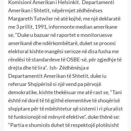
Komisioni Amerikan i Helsinkit. Departamenti
Amerikan i Shtetit, nëpërmjet zëdhënëses
Margareth Tutwiler në atë kojhë, me një deklaratë
me 3 prillit, 1991, informonte median amerikane
se, “Duke u bazuar në raportet e monitoruesve
amerikanë dhe ndërkombëtarë, duket se procesi
elektoral kishte mangësi serioze në disa fusha me
rëndësi të standardeve të OSBE-së, për zgjedhje të
drejta dhe të lira”. Ish- Zëdhënësja e
Departamentit Amerikan të Shtetit, duke iu
referuar Shqipërisë si një vend pa përvojë
demokratike, kishte thekësuar me atë rast se, “Tani
është në dorë të të gjithë elementëve të shoqërisë
shqiptare për të mbështetur që sistemi i ri pluralist
të funksionojë në mënyrë efektive”, duke thënë se:
“Partia e shumicës duhet të respektojë plotësisht