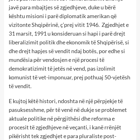
javë para mbajtjes së zgjedhjeve, duke u bërë
kështu misioni i parë diplomatik amerikan që
vizitonte Shqipërinë, ç’prej vitit 1946. Zgjedhjet e
31 marsit, 1991 u konsideruan si hapi i parë drejt
liberalizimit politik dhe ekonomik të Shqipërisë, si
dhe drejt hapjes së vendit ndaj botës, por edhe si
mundësia për vendosjen e një procesi të
demokratizimit të jetës në vend, pas izolimit
komunist të vet-imponuar, prej pothuaj 50-vjetësh
të vendit.
E kujtoj këtë histori, ndoshta në një përpjekje të
pasuksesshme, për të venë në dukje se problemet
aktuale politike në përgjithësi dhe reforma e
procesit të zgjedhjeve në veçanti, i kanë rrënjët
pikërisht tek zgjedhjet e para pluraliste post-