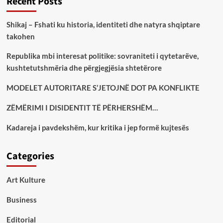
Recent Posts
Shikaj – Fshati ku historia, identiteti dhe natyra shqiptare
takohen
Republika mbi interesat politike: sovraniteti i qytetarëve,
kushtetutshmëria dhe përgjegjësia shtetërore
MODELET AUTORITARE S’JETOJNË DOT PA KONFLIKTE
ZËMËRIMI I DISIDENTIT TË PËRHERSHËM…
Kadareja i pavdekshëm, kur kritika i jep formë kujtesës
Categories
Art Kulture
Business
Editorial