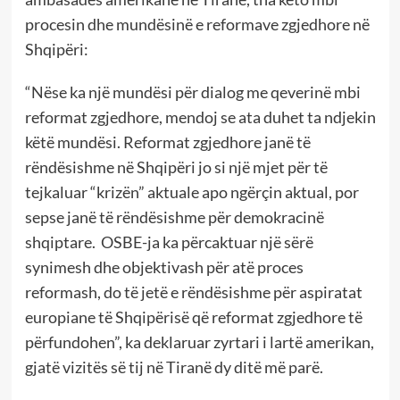
procesin dhe mundësinë e reformave zgjedhore në
Shqipëri:
“Nëse ka një mundësi për dialog me qeverinë mbi
reformat zgjedhore, mendoj se ata duhet ta ndjekin
këtë mundësi. Reformat zgjedhore janë të
rëndësishme në Shqipëri jo si një mjet për të
tejkaluar “krizën” aktuale apo ngërçin aktual, por
sepse janë të rëndësishme për demokracinë
shqiptare. OSBE-ja ka përcaktuar një sërë
synimesh dhe objektivash për atë proces
reformash, do të jetë e rëndësishme për aspiratat
europiane të Shqipërisë që reformat zgjedhore të
përfundohen”, ka deklaruar zyrtari i lartë amerikan,
gjatë vizitës së tij në Tiranë dy ditë më parë.