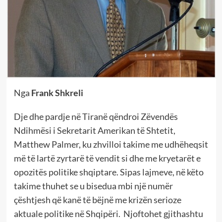
Nga
Frank Shkreli
Dje dhe pardje në Tiranë qëndroi Zëvendës
Ndihmësi i Sekretarit Amerikan të Shtetit,
Matthew Palmer, ku zhvilloi takime me udhëheqsit
më të lartë zyrtarë të vendit si dhe me kryetarët e
opozitës politike shqiptare. Sipas lajmeve, në këto
takime thuhet se u bisedua mbi një numër
çështjesh që kanë të bëjnë me krizën serioze
aktuale politike në Shqipëri. Njoftohet gjithashtu