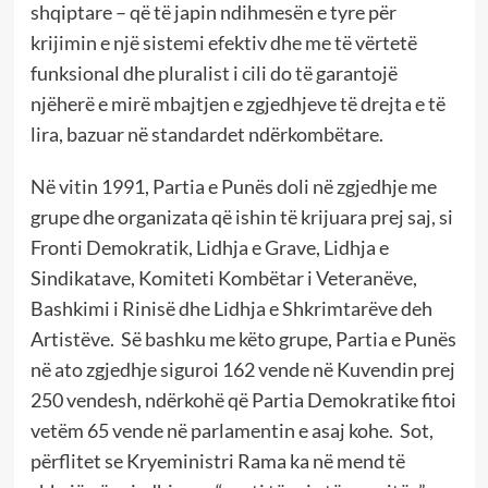
shqiptare – që të japin ndihmesën e tyre për
krijimin e një sistemi efektiv dhe me të vërtetë
funksional dhe pluralist i cili do të garantojë
njëherë e mirë mbajtjen e zgjedhjeve të drejta e të
lira, bazuar në standardet ndërkombëtare.
Në vitin 1991, Partia e Punës doli në zgjedhje me
grupe dhe organizata që ishin të krijuara prej saj, si
Fronti Demokratik, Lidhja e Grave, Lidhja e
Sindikatave, Komiteti Kombëtar i Veteranëve,
Bashkimi i Rinisë dhe Lidhja e Shkrimtarëve deh
Artistëve. Së bashku me këto grupe, Partia e Punës
në ato zgjedhje siguroi 162 vende në Kuvendin prej
250 vendesh, ndërkohë që Partia Demokratike fitoi
vetëm 65 vende në parlamentin e asaj kohe. Sot,
përflitet se Kryeministri Rama ka në mend të