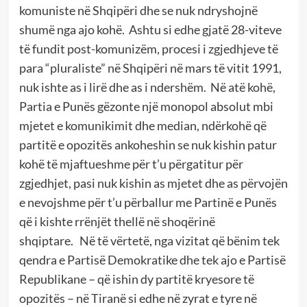
komuniste në Shqipëri dhe se nuk ndryshojnë
shumë nga ajo kohë. Ashtu si edhe gjatë 28-viteve
të fundit post-komunizëm, procesi i zgjedhjeve të
para “pluraliste” në Shqipëri në mars të vitit 1991,
nuk ishte as i lirë dhe as i ndershëm. Në atë kohë,
Partia e Punës gëzonte një monopol absolut mbi
mjetet e komunikimit dhe median, ndërkohë që
partitë e opozitës ankoheshin se nuk kishin patur
kohë të mjaftueshme për t’u përgatitur për
zgjedhjet, pasi nuk kishin as mjetet dhe as përvojën
e nevojshme për t’u përballur me Partinë e Punës
që i kishte rrënjët thellë në shoqërinë
shqiptare. Në të vërtetë, nga vizitat që bënim tek
qendra e Partisë Demokratike dhe tek ajo e Partisë
Republikane – që ishin dy partitë kryesore të
opozitës – në Tiranë si edhe në zyrat e tyre në