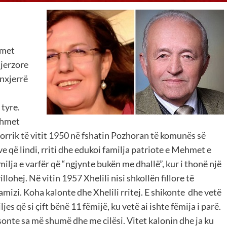
imet
njerzore
 nxjerrë
 tyre.
ehmet
rrik të vitit 1950 në fshatin Pozhoran të komunës së
ve që lindi, rriti dhe edukoi familja patriote e Mehmet e
milja e varfër që “ngjynte bukën me dhallë”, kur i thonë një
illohej. Në vitin 1957 Xhelili nisi shkollën fillore të
amizi. Koha kalonte dhe Xhelili rritej. E shikonte dhe vetë
es që si çift bënë 11 fëmijë, ku vetë ai ishte fëmija i parë.
nte sa më shumë dhe me cilësi. Vitet kalonin dhe ja ku