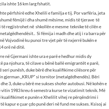
cila ishte 16 km larg fshatit.
hte përfshirë edhe Xhelili e familja e tij. Por varfëria, jeta
humë fëmijë i dha shumë mësime, midis të tjerave të
i të regjistrohet në shkollën e mesme teknike të cilën e
etalgëdhendësit.. Si fëmija i madh dhe atij i ra barra për
në Vojvodinë ku punoi tre vjet për të nxjerrë bukën e
4 orë në ditë.
yre në Gjermani ishte ura e parë e hedhur midis dy
ë pa njohura, të cilave u bënë ballë emigrantët e parë,
ë seri punësh, duke bërë dhe kualifikime cilësore për
ndin gjerman „KRUP” si tornitor (metalgëdhendës). Bëri
 dhe 3, duke u bërë me sukses shofer autobusi. Në kohën e
 vitin 1983 kreu 6 semestra kurse te vizatimit teknik. Më
 kualifikimet e punën e Xhelilit vihej re përqëndrimi i
r të kapur e çuar çdo punë deri në fund me sukses. Ksisoj ai