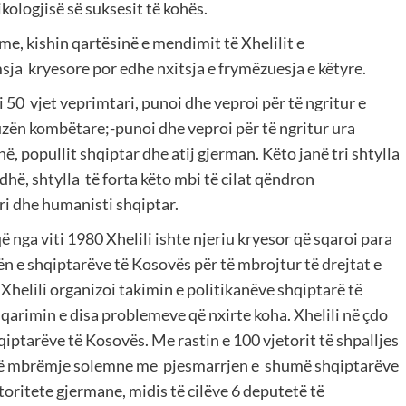
kologjisë së suksesit të kohës.
e, kishin qartësinë e mendimit të Xhelilit e
msja kryesore por edhe nxitsja e frymëzuesja e këtyre.
gati 50 vjet veprimtari, punoi dhe veproi për të ngritur e
auzën kombëtare;-punoi dhe veproi për të ngritur ura
 popullit shqiptar dhe atij gjerman. Këto janë tri shtylla
adhë, shtylla të forta këto mbi të cilat qëndron
ri dhe humanisti shqiptar.
 nga viti 1980 Xhelili ishte njeriu kryesor që sqaroi para
ën e shqiptarëve të Kosovës për të mbrojtur të drejtat e
Xhelili organizoi takimin e politikanëve shqiptarë të
arimin e disa problemeve që nxirte koha. Xhelili në çdo
qiptarëve të Kosovës. Me rastin e 100 vjetorit të shpalljes
 një mbrëmje solemne me pjesmarrjen e shumë shqiptarëve
toritete gjermane, midis të cilëve 6 deputetë të