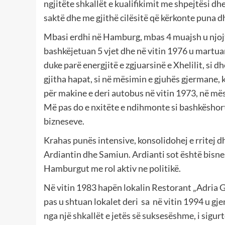
ngjitëte shkallët e kualifikimit me shpejtësi dh
saktë dhe me gjithë cilësitë që kërkonte puna 
Mbasi erdhi në Hamburg, mbas 4 muajsh u njojt 
bashkëjetuan 5 vjet dhe në vitin 1976 u martuan.
duke parë energjitë e zgjuarsinë e Xhelilit, si 
gjitha hapat, si në mësimin e gjuhës gjermane, k
për makine e deri autobus në vitin 1973, në mësi
Më pas do e nxitëte e ndihmonte si bashkëshor
bizneseve.
Krahas punës intensive, konsolidohej e rritej d
Ardiantin dhe Samiun. Ardianti sot është bis
Hamburgut me rol aktiv ne politikë.
Në vitin 1983 hapën lokalin Restorant „Adria Gr
pas u shtuan lokalet deri sa në vitin 1994 u gj
nga një shkallët e jetës së suksesëshme, i sigur