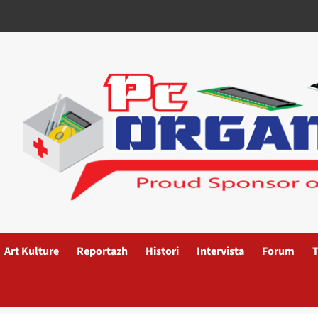
Art Kulture
Reportazh
Histori
Intervista
Forum
T