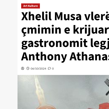
Art Kulture
Xhelil Musa vler
çmimin e krijuar
gastronomit leg
Anthony Athana
06/10/2024
0