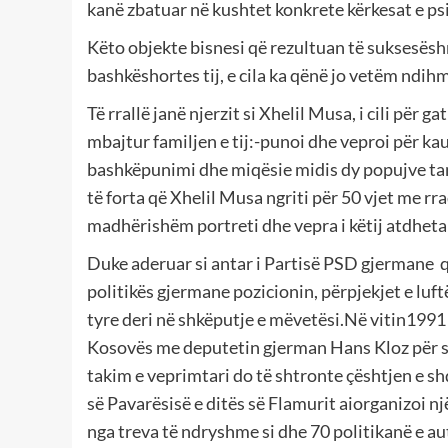
kanë zbatuar në kushtet konkrete kërkesat e psi
Këto objekte bisnesi që rezultuan të suksesëshm
bashkëshortes tij, e cila ka qënë jo vetëm ndih
Të rrallë janë njerzit si Xhelil Musa, i cili për 
mbajtur familjen e tij:-punoi dhe veproi për k
bashkëpunimi dhe miqësie midis dy popujve tanë,
të forta që Xhelil Musa ngriti për 50 vjet me rr
madhërishëm portreti dhe vepra i këtij atdheta
Duke aderuar si antar i Partisë PSD gjermane që
politikës gjermane pozicionin, përpjekjet e luft
tyre deri në shkëputje e mëvetësi.Në vitin1991 
Kosovës me deputetin gjerman Hans Kloz për sq
takim e veprimtari do të shtronte çështjen e sh
së Pavarësisë e ditës së Flamurit aiorganizoi
nga treva të ndryshme si dhe 70 politikanë e au