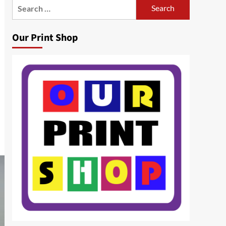
Search
for:
Our Print Shop