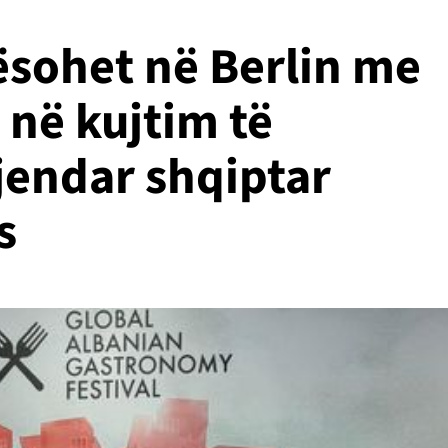
ësohet në Berlin me
 në kujtim të
jendar shqiptar
s