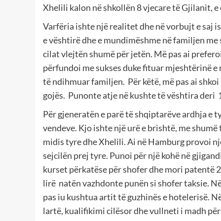
Xhelili kalon në shkollën 8 vjecare të Gjilanit, e 
Varfëria ishte një realitet dhe në vorbujt e saj is
e vështirë dhe e mundimëshme në familjen me s
cilat vlejtën shumë për jetën. Më pas ai prefero
përfundoi me sukses duke fituar mjeshtërinë e m
të ndihmuar familjen. Për këtë, më pas ai shkoi 
gojës. Punonte atje në kushte të vështira deri 1
Për gjeneratën e parë të shqiptarëve ardhja e t
vendeve. Kjo ishte një urë e brishtë, me shumë t
midis tyre dhe Xhelili. Ai në Hamburg provoi nj
sejcilën prej tyre. Punoi për një kohë në gjiga
kurset përkatëse për shofer dhe mori patentë 2
lirë natën vazhdonte punën si shofer taksie. Në
pas iu kushtua artit të guzhinës e hotelerisë. Në
lartë, kualifikimi cilësor dhe vullneti i madh pë