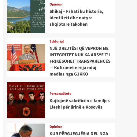
Opinion
Shikaj – Fshati ku historia,
identiteti dhe natyra
shqiptare takohen
Editorial
NJË DREJTËSI QË VEPRON ME
INTEGRITET NUK KA ARSYE T’I
FRIKËSOHET TRANSPARENCËS
— Kufizimet e reja ndaj
medias nga GJKKO
Personalitete
Kujtojmë sakrificën e familjes
Lleshi për lirinë e Kosovës
Opinion
KUR PËRGJEGJËSIA DEL NGA