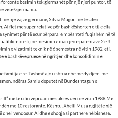
e forconte besimin tek gjermanët për një njeri puntor, të
dhe vetë Gjermania.
me një vajzë gjermane, Silvia Magor, me të cilën
 Ai flet me super relative për bashkëshorten e tij e cila
dhe synimet për të ecur përpara, e mbështeti fuqishëm në të
ualifikimin e tij në mësimin e marrjen e patentave 2 e 3
min e vizatimit teknik në 6 semestra në vitin 1982. etj.
te e bashkëvepruese në ngritjen dhe konsolidimin e
he familja e re. Tashmë ajo u shtua dhe me dy djem, me
nesmen, ndërsa Samiu deputet në Bundeshtagun e
ill” me të cilin vepruan me sukses deri në vitin 1988.Më
endën me 10 restorante. Kështu, Xhelil Musa ngjitëte një
të dhe i vendosur. Ai dhe e shoqja si partnere në bisnese,