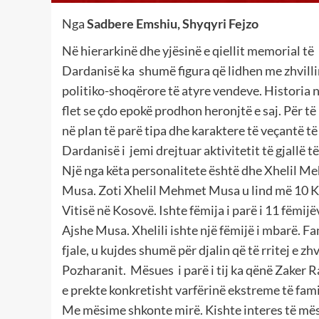
Nga
Sadbere Emshiu, Shyqyri Fejzo
Në hierarkinë dhe yjësinë e qiellit memorial të
Dardanisë ka shumë figura që lidhen me zhvill
politiko-shoqërore të atyre vendeve. Historia 
flet se çdo epokë prodhon heronjtë e saj. Për të
në plan të parë tipa dhe karaktere të veçantë të
Dardanisë i jemi drejtuar aktivitetit të gjallë të
Një nga këta personalitete është dhe Xhelil M
Musa. Zoti Xhelil Mehmet Musa u lind më 10 Ko
Vitisë në Kosovë. Ishte fëmija i parë i 11 fëmijë
Ajshe Musa. Xhelili ishte një fëmijë i mbarë. Fa
fjale, u kujdes shumë për djalin që të rritej e zhv
Pozharanit. Mësues i parë i tij ka qënë Zaker R
e prekte konkretisht varfërinë ekstreme të familj
Me mësime shkonte mirë. Kishte interes të mëso