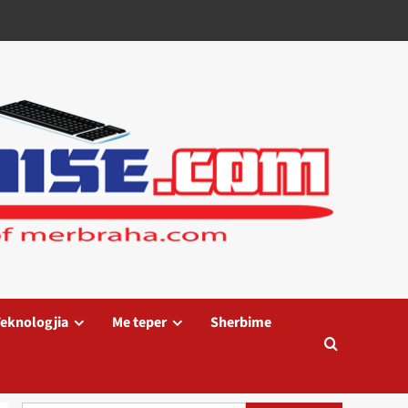
eknologjia
Me teper
Sherbime