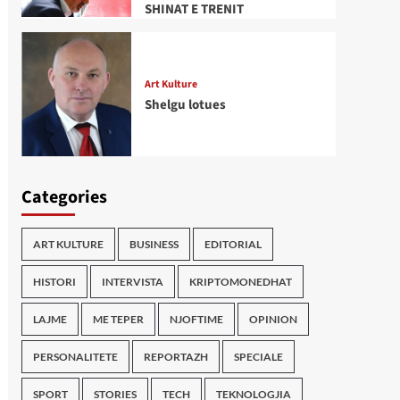
SHINAT E TRENIT
Art Kulture
Shelgu lotues
Categories
ART KULTURE
BUSINESS
EDITORIAL
HISTORI
INTERVISTA
KRIPTOMONEDHAT
LAJME
ME TEPER
NJOFTIME
OPINION
PERSONALITETE
REPORTAZH
SPECIALE
SPORT
STORIES
TECH
TEKNOLOGJIA