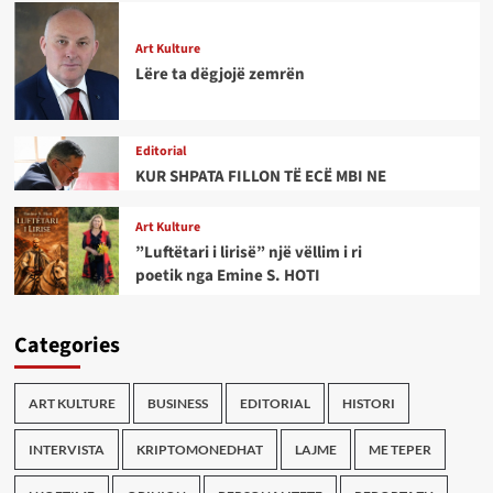
Art Kulture
Lëre ta dëgjojë zemrën
Editorial
KUR SHPATA FILLON TË ECË MBI NE
Art Kulture
”Luftëtari i lirisë” një vëllim i ri
poetik nga Emine S. HOTI
Categories
ART KULTURE
BUSINESS
EDITORIAL
HISTORI
INTERVISTA
KRIPTOMONEDHAT
LAJME
ME TEPER