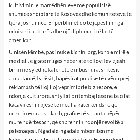
kultivimin e marrëdhënieve me popullsisë
shumicë shqiptare të Kosovës dhe komuniteteve të
tjera joshumicë. Shpërblimet do të jepeshin nga
ministri i kulturës dhe një diplomati të lartë
amerikan.
U nisën këmbë, pasi nuk e kishin larg, koha e mirë e
me diell, e gjatë rrugës nëpër atë tollovi lëvizjesh,
binin në sy edhe kafenetë e mbushura, shitësit
ambulantë, lypësit, hapësirat publike të nxëna prej
reklamash të lloj lloj veprimtarie biznesore, e
ndonjë kulturore, shtyllat dritëmbajtëse në të cilat
kacavireshin pjesë të mëdha katërkëndshe që
mbanin emra bankash, grafite të shumta nëpër
mure ndërtesash, që shprehnin ndonjë revoltë a
pakënaqësi. Ngadalë-ngadalë mbërritën me
kolegun para objektit të ministrisë. Hapën dyert