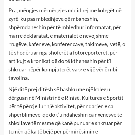
Pra, mëngjes më mëngjes mblidhej me kolegët në
zyrë, ku pas mbledhjeve që mbaheshin,
shpërndaheshin për të mbledhur informatat, për
marrë deklaratat, e materialet e nevojshme
rrugëve, kafeneve, konferencave, takimeve, vetë, o
të shoqëruar nga shoferët a fotoreporterët, për
artikujt e kronikat që do të ktheheshin për t’i
shkruar nëpër kompjuterët varg e vijë vënë mbi
tavolina.
Një ditë prej ditësh së bashku me një koleg u
dërguan në Ministrinë e Rinisë, Kulturës e Sportit
për të përcjellur një aktivitet, për ndarjen e ca
shpërblimeve, që do t’u ndaheshin ca nxënësve të
shkollave të mesme që kanë punuar e shkruar për
temën që ka të bëjë për përmirësimin e