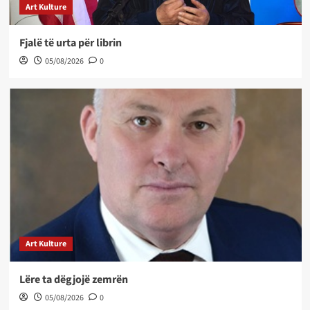
Art Kulture
Fjalë të urta për librin
05/08/2026
0
Art Kulture
Lëre ta dëgjojë zemrën
05/08/2026
0