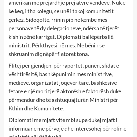
amerikan me prejardhje prej atyre vendeve. Nuk e
ke keq, i tha kolegu, se unë i takoj komunitetit
çerkez. Sidoqoftë, rrinin pip në këmbë mes
personave të dy delegacioneve, ndërsa të tjerët
kishin zënë karriget. Diplomati ballëpërballë
ministrit. Përkthyesi në mes. Ne bënin se
shkruanim diç nëpër fletoret tona.
Flitej për gjendjen, për raportet, punën, sfidat e
vështirësitë, bashkëpunimin mes ministrive,
medieve, organizatat joqeveritare, bashkësive
fetare e një mori tjerë aktorësh e faktorësh duke
përmendur dhe të ashtuquajturën Ministri për
Kthim dhe Komunitete.
Diplomati me mjaft vite mbi supe dukej mjaft i
informuar e me përvojë dhe interesohej për rolin e