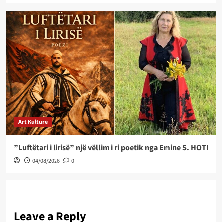
Art Kulture
”Luftëtari i lirisë” një vëllim i ri poetik nga Emine S. HOTI
04/08/2026
0
Leave a Reply