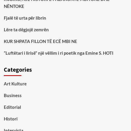
NËNTOKE
Fjalë të urta për librin
Lëre ta dëgjojë zemrën
KUR SHPATA FILLON TË ECË MBI NE
”Luftëtari i lirisë” një vëllim i ri poetik nga Emine S. HOTI
Categories
Art Kulture
Business
Editorial
Histori
Intervista