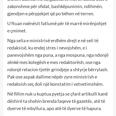
zakonshme për sfidat, bashkëpunimin, ndihmën,
gjendjen e përpjekjet që po bëhen në terren.
U ftuan nxënësit fatlumë për të marrë mirënjohjet
e çmimet.
Nga selia e ministrisë erdhëm drejt e në seli të
redaksisë, ku endej stres i nevojshëm, e i
panevojshëm nga puna, a nga mospuna, nga ndonjë
zënkë mes kolegësh e mes redaktorësh, ose nga
ndonjë relacion tjetër grindjeje a shtyrje bërrylash.
Pak ose aspak dallime nëpër zyre ministrish e
redaksish seç doli një konstatim i vetvetimshëm.
Në fillim nuk u kuptua pyetja se çfarë artikulli kanë
dëshirë ta shohin brenda faqeve të gazetës, atë të
dyerve të mbyllura, apo atë të dyerve të hapura.