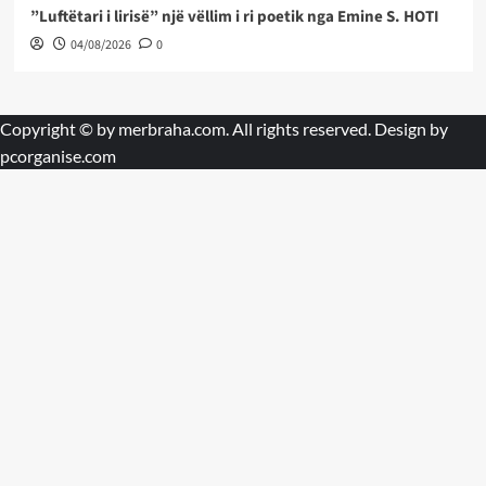
”Luftëtari i lirisë” një vëllim i ri poetik nga Emine S. HOTI
04/08/2026
0
Copyright © by
merbraha.com
. All rights reserved. Design by
pcorganise.com