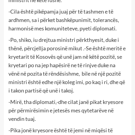
ministrit në këtë fushë.
-Cila është pikëpamja juaj për të tashmen e të
ardhmen, sa i përket bashkëpunimit, tolerancës,
harmonisë mes komuniteteve, pyeti diplomati.
-Po, shiko, iu drejtua ministri përkthyesit, duke i
thënë, përcjellja porosinë mikut .-Se është meritë e
kryetarit të Kosovës që unë jam në këtë pozitë, se
kryetari po na jep hapësirë ne të rinjve duke na
vënë në pozita të rëndësishme, bile në një pozitë
ministri është edhe një koleg imi, po kaq i ri, dhe që
i takon partisë që unë i takoj.
-Mirë, tha diplomati,-dhe cilat janë pikat kryesore
për përmirësimin e jetesës mes qytetarëve në
vendin tuaj.
-Pika jonë kryesore është të jemi në miqësi të