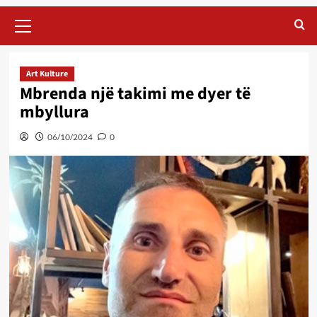
Primary
Menu
Art Kulture
Mbrenda një takimi me dyer të
mbyllura
06/10/2024
0