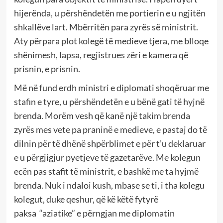
hijerënda, u përshëndetën me portierin e u ngjitën
shkallëve lart. Mbërritën para zyrës së ministrit.
Aty përpara plot kolegë të medieve tjera, me blloqe
shënimesh, lapsa, regjistrues zëri e kamera që
prisnin, e prisnin.
Më në fund erdh ministri e diplomati shoqëruar me
stafin e tyre, u përshëndetën e u bënë gati të hyjnë
brenda. Morëm vesh që kanë një takim brenda
zyrës mes vete pa praninë e medieve, e pastaj do të
dilnin për të dhënë shpërblimet e për t’u deklaruar
e u përgjigjur pyetjeve të gazetarëve. Me kolegun
ecën pas stafit të ministrit, e bashkë me ta hyjmë
brenda. Nuk i ndaloi kush, mbase se ti, i tha kolegu
kolegut, duke qeshur, që kë këtë fytyrë
paksa “aziatike” e përngjan me diplomatin