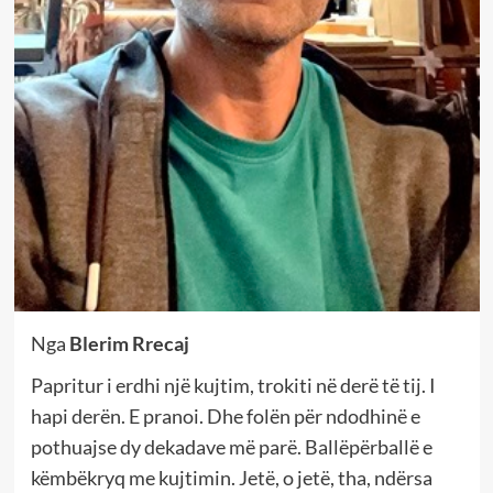
Nga
Blerim Rrecaj
Papritur i erdhi një kujtim, trokiti në derë të tij. I
hapi derën. E pranoi. Dhe folën për ndodhinë e
pothuajse dy dekadave më parë. Ballëpërballë e
këmbëkryq me kujtimin. Jetë, o jetë, tha, ndërsa