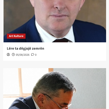
Art Kulture
Lëre ta dëgjojë zemrën
05/08/2026
0