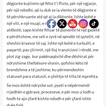
dëgjonte kujtimin që filloi t’i fliste, për një ngjarje,
për një ndodhi, që iu duk se ia vlente të dëgjonte e
të përshkruante atë që ai ia diktonte. Ishte kohë e
një viti, e një muaji, e një dite pranverore. Kur
atëbotë, sapo kishte filluar të punonte te një gazetë
e përditshme, me seli e zyrë në qendër të qytetit, në
sheshin kryesor të saj. Ishte një kohë e turbullt, e
paqartë, pas çlirimit, një lloj tranzicioni i rëndë, me
plot zig-zage, kur pakënaqësitë dhe dëshirat për
ndryshime thelbësore vlonin, qofshin këto të
brendshme a të jashtme, ku përmendeshin
statuset para statusit, e çështje të tilla të mprehta.
Se mos është ndryshe sot, pyeti e nëpërmendi
rrjedhën e gjërave, proceseve, e për mos u lodh u
hodh te ajo çfarë kishte ndodh e për çfarë ishte
duke folë.